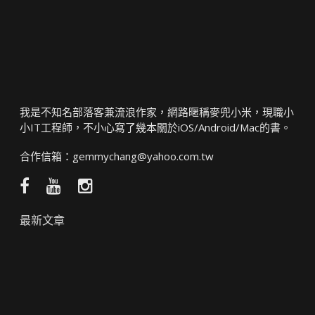
我是不知名部落客兼流浪作家，網路暱稱麥兜小米，現職小
小IT工程師，不小心寫了幾本關於iOS/Android/Mac的書。
合作信箱：
gemmychang@yahoo.com.tw
Facebook
YouTube
Instagram
粉
頻
絲
道
最新文章
團