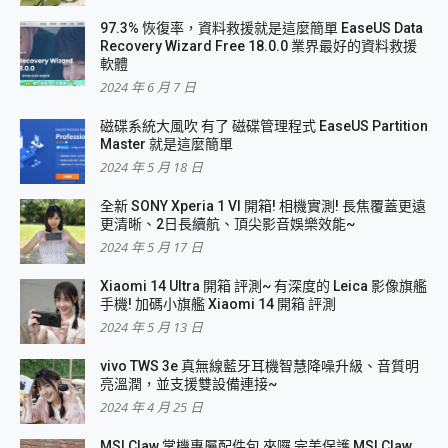
97.3% 恢復率，資料救援就是這麼簡單 EaseUS Data
Recovery Wizard Free 18.0.0 業界最好的資料救援
軟體
2024 年 6 月 7 日
磁碟系統大風吹 有了 磁碟管理程式 EaseUS Partition
Master 就是這麼簡單
2024 年 5 月 18 日
全新 SONY Xperia 1 VI 開箱! 相機實測! 長焦覆蓋更遠
更清晰、2日長續航、頂尖影音娛樂效能~
2024 年 5 月 17 日
Xiaomi 14 Ultra 開箱 評測~ 有深度的 Leica 影像旗艦
手機! 加碼小旗艦 Xiaomi 14 開箱 評測
2024 年 5 月 13 日
vivo TWS 3e 真無線藍牙耳機智慧降噪升級、音質明
亮溫潤，並支援雙設備連接~
2024 年 4 月 25 日
MSI Claw 掌機專屬配件包 來囉 完美保護 MSI Claw