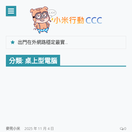
Skip
to
content
出門在外網路穩定最實在 「台灣大哥大」榮獲 4G/5G 在線率全球 NO.3 全台第一與全台六冠王實測心得，走到哪順到哪！
「AUSNAT R1 錄音卡」開箱評測~ 終結會議紀錄地獄，自動生成摘要報告，200+語言翻譯，旅遊最強搭檔。
CP 值天花板~ Bongcom BS5 足球君開箱~ 短焦投影機 3千元就能擁有！ 折扣碼在這～
分類:
桌上型電腦
專為 PC上的 XBOX和掌機設計的 FireCuda X1070 SSD 固態硬碟開箱 評測
台灣製攝影機在這裡，100%全無線設計 SpotCam Solo Eco 太陽能防水雲端攝影機 SpotCam Solo 3 2.5K高畫質戶外攝影機 開箱 評測
電力超超超持久 MSI 微星 Prestige 14 AI+ D3MG-031TW 14吋 開箱評價，AI輕薄商務筆電 Copilot+ PC
超懂拍、耐用 AI 街拍機~ realme 16 Pro 開箱評價~ 2 億畫素 LumaColor 影像、持久續航與 IP69K 高防護
防窺黑科技 Galaxy S26 Ultra系列保護貼怎麼選？imos AR 低反光玻璃、藍寶石鏡頭貼與軍規防摔殼完整開箱評價
AI 支付 一錶搞定大小事 Xiaomi Watch 5 開箱 評測
超驚艷 讓人一眼就愛上 LENOVO 聯想 Yoga Book 9 14吋 AI輕薄筆電 開箱 評測
美到讓人超想擁有 moto pad 60 系列 與 Moto | Swarovski razr 60 冰藍限定版本 開箱 評測
好用的 EaseUS Partition Master 讓您輕鬆的移除與格式化有防寫保護的隨身碟或SD卡
一鍵修復模糊影片、舊照的 AI 好幫手! VideoProc Converter AI 新版全解析 × 年末優惠，一篇全看懂
小朋友才做選擇 投影機 RGB藍牙音響 氛圍情境燈 我通通都要！ Starfish 2 幻彩膠囊投影機｜結合「 智慧投影 & 煥彩流動 」的沈浸式生活新體驗
麥兜小米
2025 年 11 月 4 日
0