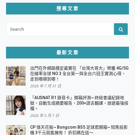
頁
搜尋文章
SEARCH
FOR:
最新文章
出門在外網路穩定最實在 「台灣大哥大」榮獲 4G/5G
在線率全球 NO.3 全台第一與全台六冠王實測心得，
走到哪順到哪！
2026 年 7 月 31 日
「AUSNAT R1 錄音卡」開箱評測~ 終結會議紀錄地
獄，自動生成摘要報告，200+語言翻譯，旅遊最強搭
檔。
2026 年 5 月 7 日
CP 值天花板~ Bongcom BS5 足球君開箱~ 短焦投影
機 3千元就能擁有！ 折扣碼在這～