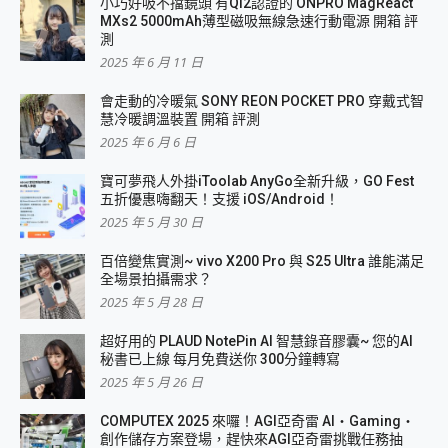
小巧好吸不擋鏡頭 有Qi2認證的 ONPRO MagReact
MXs2 5000mAh薄型磁吸無線急速行動電源 開箱 評
測
2025 年 6 月 11 日
會走動的冷暖氣 SONY REON POCKET PRO 穿戴式智
慧冷暖調溫裝置 開箱 評測
2025 年 6 月 6 日
寶可夢飛人外掛iToolab AnyGo全新升級，GO Fest
五折優惠嗨翻天！支援 iOS/Android！
2025 年 5 月 30 日
百倍變焦實測~ vivo X200 Pro 與 S25 Ultra 誰能滿足
全場景拍攝需求？
2025 年 5 月 28 日
超好用的 PLAUD NotePin AI 智慧錄音膠囊~ 您的AI
秘書已上線 每月免費送你 300分鐘轉寫
2025 年 5 月 26 日
COMPUTEX 2025 來囉！AGI亞奇雷 AI・Gaming・
創作儲存方案登場，趕快來AGI亞奇雷挑戰任務抽