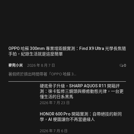
OPPO 哈蘇 300mm 專業增距鏡實測：Find X9 Ultra 光學長焦隨
手拍，紀錄生活就是這麼簡單
麥兜小米
2026 年 8 月 7 日
0
暑假終於擠出時間帶著「OPPO 哈蘇 3...
硬底骨子升級，SHARP AQUOS R11 開箱評
測：徠卡監修三鏡頭與療癒動態光律，一台更
懂生活的日系黑馬
2026 年 7 月 23 日
HONOR 600 Pro 開箱實測：自帶絕技的新同
學，AI 梗圖讓你不再當邊緣人
2026 年 7 月 6 日