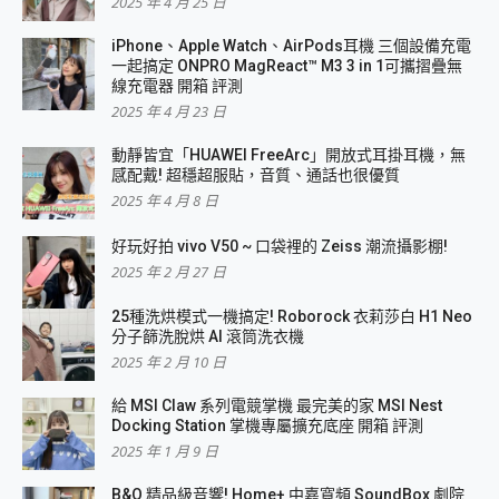
2025 年 4 月 25 日
iPhone、Apple Watch、AirPods耳機 三個設備充電
一起搞定 ONPRO MagReact™ M3 3 in 1可攜摺疊無
線充電器 開箱 評測
2025 年 4 月 23 日
動靜皆宜「HUAWEI FreeArc」開放式耳掛耳機，無
感配戴! 超穩超服貼，音質、通話也很優質
2025 年 4 月 8 日
好玩好拍 vivo V50 ~ 口袋裡的 Zeiss 潮流攝影棚!
2025 年 2 月 27 日
25種洗烘模式一機搞定! Roborock 衣莉莎白 H1 Neo
分子篩洗脫烘 AI 滾筒洗衣機
2025 年 2 月 10 日
給 MSI Claw 系列電競掌機 最完美的家 MSI Nest
Docking Station 掌機專屬擴充底座 開箱 評測
2025 年 1 月 9 日
B&O 精品級音響! Home+ 中嘉寬頻 SoundBox 劇院