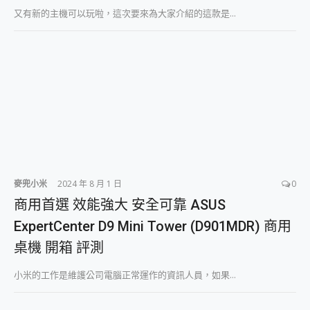
2億 APO蔡司長焦神機降臨~ vivo X200 Pro、vivo X200 就是這麼好拍
又有新的主機可以玩啦，這次要來為大家介紹的這款是...
EaseUS Vocal Remover 免費線上去聲器一鍵去除人聲 人聲 音樂分離 2024 消除人聲推薦
3 個超值 MHN 飛人工具分享~~ iToolab AnyGo 魔物獵人 Now飛人 ios教學 不出門也可以到處走
Locawhere AnyTo 寶可夢飛人 AnyTo 不出門也可以飛遍全世界
小體積 40000mAh 超大容量 一次充5個設備 充好充滿 CUKTECH 酷態科 300W 微型充電站 開箱 評測
97.3% 恢復率，資料救援就是這麼簡單 EaseUS Data Recovery Wizard Free 18.0.0 業界最好的資料救援軟體
磁碟系統大風吹 有了 磁碟管理程式 EaseUS Partition Master 就是這麼簡單
全新 SONY Xperia 1 VI 開箱! 相機實測! 長焦覆蓋更遠更清晰、2日長續航、頂尖影音娛樂效能~
Xiaomi 14 Ultra 開箱 評測~ 有深度的 Leica 影像旗艦手機! 加碼小旗艦 Xiaomi 14 開箱 評測
vivo TWS 3e 真無線藍牙耳機智慧降噪升級、音質明亮溫潤，並支援雙設備連接~
MSI Claw 掌機專屬配件包 來囉 完美保護 MSI Claw A1M-026TW 電競掌機
人像旗艦 vivo V30 系列 開箱 評測! 首搭蔡司光學鏡頭、攝影棚級柔光環、拍攝功能最好玩的美拍神機 vivo V30 Pro
麥兜小米
2024 年 8 月 1 日
0
多個願望一次滿足 超強散熱 微星 MSI Claw A1M-026TW 電競掌機 開箱 評測
商用首選 效能強大 安全可靠 ASUS
一吸完美對位 擁有超強吸力與超好用的隱磁支架 O-ONE MAG 最會吸的行動電源 開箱 評測
ExpertCenter D9 Mini Tower (D901MDR) 商用
OPPO 哈蘇 300mm 專業增距鏡實測：Find X9 Ultra 光學長焦隨手拍，紀錄生活就是這麼簡單
Motorola edge 70 pro 及 moto g37 power上市，登錄在送飛利浦氣炸鍋
桌機 開箱 評測
近八千元的 Soundcore Liberty 5 Pro Max，有螢幕的耳機會是智商稅嗎?
ASUS Pad 全面應援 Me Time，加碼愛奇藝黃金雙周卡體驗，專案價最低 NT$0 起
小米的工作是維護公司電腦正常運作的資訊人員，如果...