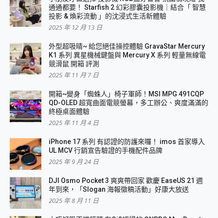
通通都要！ Starfish 2 幻彩膠囊投影機｜結合「 智慧
投影 & 煥彩流動 」的沈浸式生活新體驗
2025 年 12 月 13 日
外型超吸晴~ 給您絕佳操控體驗 GravaStar Mercury
K1 系列 異星機械鍵盤與 Mercury X 系列 輕量無線電
競滑鼠 開箱 評測
2025 年 11 月 7 日
開箱~變身「蜘蛛人」椅子軍師！MSI MPG 491CQP
QD-OLED 超寬曲面電競螢幕，多工辦公、爽度滿滿的
終極桌面體驗
2025 年 11 月 4 日
iPhone 17 系列 有認證的防護來囉！ imos 首家導入
UL MCV 行銷宣告驗證的手機配件品牌
2025 年 9 月 24 日
DJI Osmo Pocket 3 爽爽帶回家 歡慶 EaseUS 21 週
年到來，「Slogan 海報徵稿活動」好康大放送
2025 年 8 月 11 日