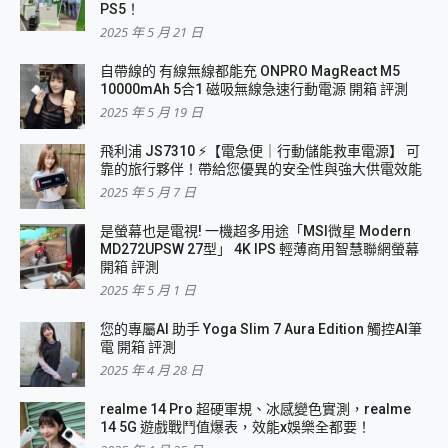
PS5！
2025 年 5 月 21 日
自帶線的 有線無線都能充 ONPRO MagReact M5
10000mAh 5合1 磁吸無線急速行動電源 開箱 評測
2025 年 5 月 19 日
飛利浦 JS7310 ⚡【電急便｜行動儲能救車電源】 可
靠的旅行夥伴！帶給您優異的安全性與強大供電效能
2025 年 5 月 7 日
是螢幕也是電視! 一機超多用途「MSI微星 Modern
MD272UPSW 27型」 4K IPS 輕薄商用智慧聯網螢幕
開箱 評測
2025 年 5 月 1 日
您的專屬AI 助手 Yoga Slim 7 Aura Edition 觸控AI筆
電 開箱 評測
2025 年 4 月 28 日
realme 14 Pro 超硬軍規、冰感變色實測，realme
14 5G 遊戲戰鬥值爆表，效能x娛樂全都要！