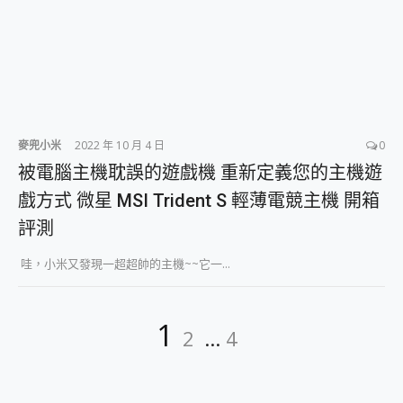
麥兜小米
2022 年 10 月 4 日
0
被電腦主機耽誤的遊戲機 重新定義您的主機遊
戲方式 微星 MSI Trident S 輕薄電競主機 開箱
評測
哇，小米又發現一超超帥的主機~~它一...
文
Page
Page
Page
1
2
...
4
章
分