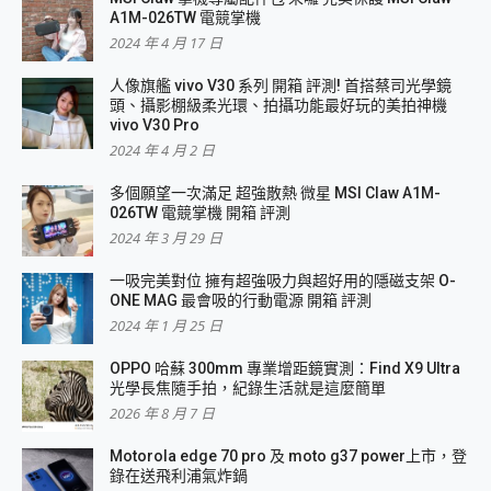
A1M-026TW 電競掌機
2024 年 4 月 17 日
人像旗艦 vivo V30 系列 開箱 評測! 首搭蔡司光學鏡
頭、攝影棚級柔光環、拍攝功能最好玩的美拍神機
vivo V30 Pro
2024 年 4 月 2 日
多個願望一次滿足 超強散熱 微星 MSI Claw A1M-
026TW 電競掌機 開箱 評測
2024 年 3 月 29 日
一吸完美對位 擁有超強吸力與超好用的隱磁支架 O-
ONE MAG 最會吸的行動電源 開箱 評測
2024 年 1 月 25 日
OPPO 哈蘇 300mm 專業增距鏡實測：Find X9 Ultra
光學長焦隨手拍，紀錄生活就是這麼簡單
2026 年 8 月 7 日
Motorola edge 70 pro 及 moto g37 power上市，登
錄在送飛利浦氣炸鍋