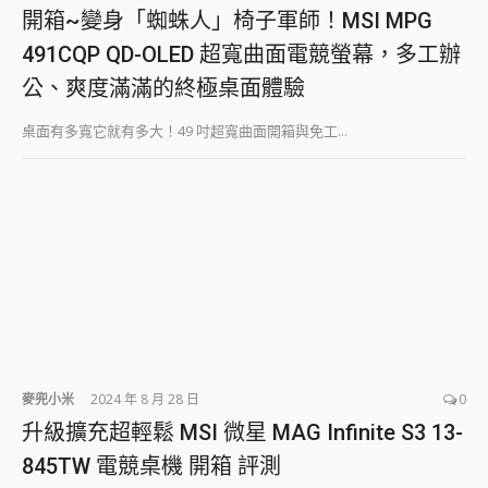
外型超吸晴~ 給您絕佳操控體驗 GravaStar Mercury K1 系列 異星機械鍵盤與 Mercury X 系列 輕量無線電競滑鼠 開箱 評測
開箱~變身「蜘蛛人」椅子軍師！MSI MPG
開箱~變身「蜘蛛人」椅子軍師！MSI MPG 491CQP QD-OLED 超寬曲面電競螢幕，多工辦公、爽度滿滿的終極桌面體驗
491CQP QD-OLED 超寬曲面電競螢幕，多工辦
iPhone 17 系列 有認證的防護來囉！ imos 首家導入 UL MCV 行銷宣告驗證的手機配件品牌
DJI Osmo Pocket 3 爽爽帶回家 歡慶 EaseUS 21 週年到來，「Slogan 海報徵稿活動」好康大放送
公、爽度滿滿的終極桌面體驗
小巧好吸不擋鏡頭 有Qi2認證的 ONPRO MagReact MXs2 5000mAh薄型磁吸無線急速行動電源 開箱 評測
會走動的冷暖氣 SONY REON POCKET PRO 穿戴式智慧冷暖調溫裝置 開箱 評測
桌面有多寬它就有多大！49 吋超寬曲面開箱與免工...
寶可夢飛人外掛iToolab AnyGo全新升級，GO Fest 五折優惠嗨翻天！支援 iOS/Android！
百倍變焦實測~ vivo X200 Pro 與 S25 Ultra 誰能滿足全場景拍攝需求？
超好用的 PLAUD NotePin AI 智慧錄音膠囊~ 您的AI 秘書已上線 每月免費送你 300分鐘轉寫
COMPUTEX 2025 來囉！AGI亞奇雷 AI・Gaming・創作儲存方案登場，趕快來AGI亞奇雷挑戰任務抽 PS5！
自帶線的 有線無線都能充 ONPRO MagReact M5 10000mAh 5合1 磁吸無線急速行動電源 開箱 評測
飛利浦 JS7310 ⚡【電急便｜行動儲能救車電源】 可靠的旅行夥伴！帶給您優異的安全性與強大供電效能
是螢幕也是電視! 一機超多用途「MSI微星 Modern MD272UPSW 27型」 4K IPS 輕薄商用智慧聯網螢幕 開箱 評測
您的專屬AI 助手 Yoga Slim 7 Aura Edition 觸控AI筆電 開箱 評測
realme 14 Pro 超硬軍規、冰感變色實測，realme 14 5G 遊戲戰鬥值爆表，效能x娛樂全都要！
iPhone、Apple Watch、AirPods耳機 三個設備充電一起搞定 ONPRO MagReact™ M3 3 in 1可攜摺疊無線充電器 開箱 評測
動靜皆宜「HUAWEI FreeArc」開放式耳掛耳機，無感配戴! 超穩超服貼，音質、通話也很優質
麥兜小米
2024 年 8 月 28 日
0
好玩好拍 vivo V50 ~ 口袋裡的 Zeiss 潮流攝影棚!
升級擴充超輕鬆 MSI 微星 MAG Infinite S3 13-
25種洗烘模式一機搞定! Roborock 衣莉莎白 H1 Neo分子篩洗脫烘 AI 滾筒洗衣機
給 MSI Claw 系列電競掌機 最完美的家 MSI Nest Docking Station 掌機專屬擴充底座 開箱 評測
845TW 電競桌機 開箱 評測
B&O 精品級音響! Home+ 中嘉寬頻 SoundBox 劇院串流盒 開箱 評測