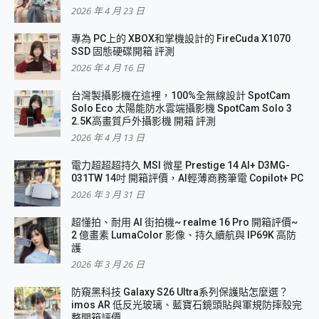
2026 年 4 月 23 日
專為 PC上的 XBOX和掌機設計的 FireCuda X1070
SSD 固態硬碟開箱 評測
2026 年 4 月 16 日
台灣製攝影機在這裡，100%全無線設計 SpotCam
Solo Eco 太陽能防水雲端攝影機 SpotCam Solo 3
2.5K高畫質戶外攝影機 開箱 評測
2026 年 4 月 13 日
電力超超超持久 MSI 微星 Prestige 14 AI+ D3MG-
031TW 14吋 開箱評價，AI輕薄商務筆電 Copilot+ PC
2026 年 3 月 31 日
超懂拍、耐用 AI 街拍機~ realme 16 Pro 開箱評價~
2 億畫素 LumaColor 影像、持久續航與 IP69K 高防
護
2026 年 3 月 26 日
防窺黑科技 Galaxy S26 Ultra系列保護貼怎麼選？
imos AR 低反光玻璃、藍寶石鏡頭貼與軍規防摔殼完
整開箱評價