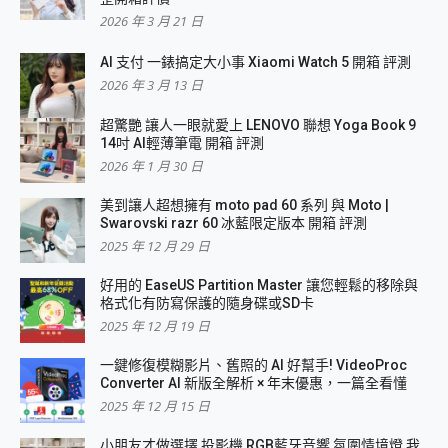
2026 年 3 月 21 日
AI 支付 一錶搞定大小事 Xiaomi Watch 5 開箱 評測
2026 年 3 月 13 日
超驚艷 讓人一眼就愛上 LENOVO 聯想 Yoga Book 9
14吋 AI輕薄筆電 開箱 評測
2026 年 1 月 30 日
美到讓人超想擁有 moto pad 60 系列 與 Moto |
Swarovski razr 60 冰藍限定版本 開箱 評測
2025 年 12 月 29 日
好用的 EaseUS Partition Master 讓您輕鬆的移除與
格式化有防寫保護的隨身碟或SD卡
2025 年 12 月 19 日
一鍵修復模糊影片、舊照的 AI 好幫手! VideoProc
Converter AI 新版全解析 × 年末優惠，一篇全看懂
2025 年 12 月 15 日
小朋友才做選擇 投影機 RGB藍牙音響 氛圍情境燈 我