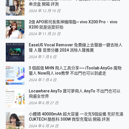
串流盒 開箱 評測
2024 年 12 月 10 日
2億 APO蔡司長焦神機降臨~ vivo X200 Pro、vivo
X200 就是這麼好拍
2024 年 11 月 25 日
EaseUS Vocal Remover 免費線上去聲器一鍵去除人
聲 人聲 音樂分離 2024 消除人聲推薦
2024 年 7 月 8 日
3 個超值 MHN 飛人工具分享~~ iToolab AnyGo 魔物
獵人 Now飛人 ios教學 不出門也可以到處走
2024 年 7 月 4 日
Locawhere AnyTo 寶可夢飛人 AnyTo 不出門也可以
飛遍全世界
2024 年 6 月 27 日
小體積 40000mAh 超大容量 一次充5個設備 充好充滿
CUKTECH 酷態科 300W 微型充電站 開箱 評測
2024 年 6 月 24 日