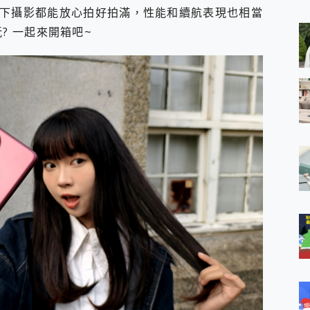
 MSI Claw A1M-026TW 電競掌機 開箱 評測
旅行、水下攝影都能放心拍好拍滿，性能和續航表現也相當
與超好用的隱磁支架 O-ONE MAG 最會吸的行動電源 開箱 評測
? 一起來開箱吧~
ro 及 moto g37 power上市，登錄在送飛利浦氣炸鍋
iberty 5 Pro Max，有螢幕的耳機會是智商稅嗎?
e Time，加碼愛奇藝黃金雙周卡體驗，專案價最低 NT$0 起
x MOLLY Limited Edition 限量版開賣，攜手味全龍進駐大巨蛋萬人