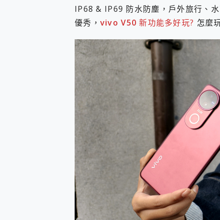
多個願望一次滿足 超強散熱 微星
IP68 & IP69 防水防塵，戶外
一吸完美對位 擁有超強吸力
優秀，
vivo V50
新功能多好玩?
怎麼玩
Motorola edge 70 p
近八千元的 Soundcore L
ASUS Pad 全面應援 M
榮耀 HONOR 600 Pro 