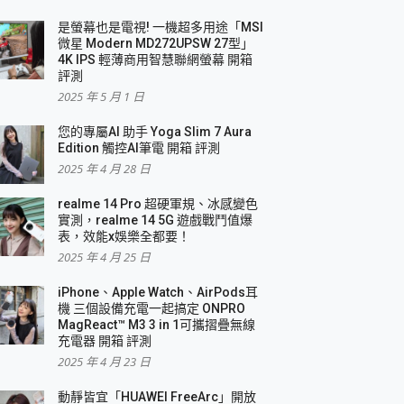
是螢幕也是電視! 一機超多用途「MSI
微星 Modern MD272UPSW 27型」
4K IPS 輕薄商用智慧聯網螢幕 開箱
評測
2025 年 5 月 1 日
您的專屬AI 助手 Yoga Slim 7 Aura
Edition 觸控AI筆電 開箱 評測
2025 年 4 月 28 日
realme 14 Pro 超硬軍規、冰感變色
實測，realme 14 5G 遊戲戰鬥值爆
表，效能x娛樂全都要！
2025 年 4 月 25 日
iPhone、Apple Watch、AirPods耳
機 三個設備充電一起搞定 ONPRO
MagReact™ M3 3 in 1可攜摺疊無線
充電器 開箱 評測
2025 年 4 月 23 日
動靜皆宜「HUAWEI FreeArc」開放