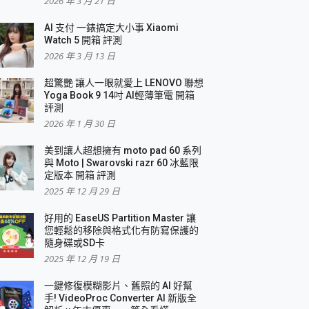
2026 年 3 月 21 日
AI 支付 一錶搞定大小事 Xiaomi
Watch 5 開箱 評測
2026 年 3 月 13 日
盛典
超驚艷 讓人一眼就愛上 LENOVO 聯想
Yoga Book 9 14吋 AI輕薄筆電 開箱
評測
2026 年 1 月 30 日
美到讓人超想擁有 moto pad 60 系列
與 Moto | Swarovski razr 60 冰藍限
定版本 開箱 評測
2025 年 12 月 29 日
好用的 EaseUS Partition Master 讓
您輕鬆的移除與格式化有防寫保護的
隨身碟或SD卡
2025 年 12 月 19 日
一鍵修復模糊影片、舊照的 AI 好幫
手! VideoProc Converter AI 新版全