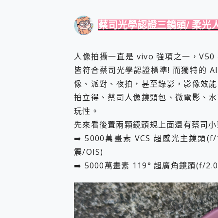
蔡司光學認證三鏡頭/ 柔光人
人像拍攝一直是 vivo 強項之一，V5
皆符合蔡司光學認證標準! 而獨特的 A
像、派對、夜拍，甚至錄影，影像效能
拍立得、蔡司人像鏡頭包、微電影、水
玩性。
先來看後置兩顆鏡頭規上面還有蔡司小
➡️ 5000萬畫素 VCS 超感光主鏡頭(f/
震/OIS)
➡️ 5000萬畫素 119° 超廣角鏡頭(f/