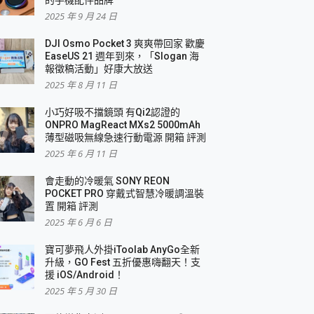
2025 年 9 月 24 日
DJI Osmo Pocket 3 爽爽帶回家 歡慶
EaseUS 21 週年到來，「Slogan 海
報徵稿活動」好康大放送
2025 年 8 月 11 日
小巧好吸不擋鏡頭 有Qi2認證的
ONPRO MagReact MXs2 5000mAh
薄型磁吸無線急速行動電源 開箱 評測
2025 年 6 月 11 日
會走動的冷暖氣 SONY REON
POCKET PRO 穿戴式智慧冷暖調溫裝
置 開箱 評測
2025 年 6 月 6 日
寶可夢飛人外掛iToolab AnyGo全新
升級，GO Fest 五折優惠嗨翻天！支
援 iOS/Android！
2025 年 5 月 30 日