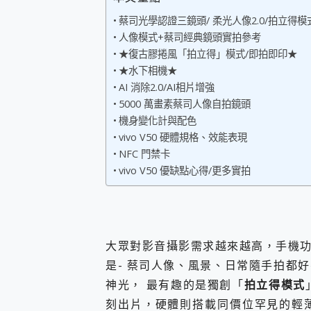
您的專屬AI 助手 Yoga Slim
蔡司光學認證三鏡頭/ 柔光人像2.0/拍立得模
realme 14 Pro 超硬
人像模式+蔡司經典鏡頭實拍參考
iPhone、Apple Watc
★復古膠捲風「拍立得」模式/即拍即印★
動靜皆宜「HUAWEI Fr
★水下相機★
好玩好拍 vivo V50 ~ 口
AI 消除2.0/AI相片增強
25種洗烘模式一機搞定! Rob
5000 萬畫素蔡司人像自拍鏡頭
給 MSI Claw 系列電競掌機
B&O 精品級音響! Home+
機身變化計與配色
2億 APO蔡司長焦神機降臨~ v
vivo V50 硬體規格、效能表現
EaseUS Vocal Rem
NFC 門禁卡
3 個超值 MHN 飛人工具分享
vivo V50 優缺點心得/更多實拍
Locawhere AnyTo 
小體積 40000mAh 超大
97.3% 恢復率，資料救援就是這麼
磁碟系統大風吹 有了 磁碟管理程式
全新 SONY Xperia 
大眾對影音攝影需求越來越高，手機
Xiaomi 14 Ultra 開箱
是- 蔡司人像、風景、日常隨手拍都好
vivo TWS 3e 真
神光， 最有趣的是獨創「
拍立得模式
MSI Claw 掌機專屬配件包 
人像旗艦 vivo V30 系
刻出片，硬體則搭載同價位罕見的輕