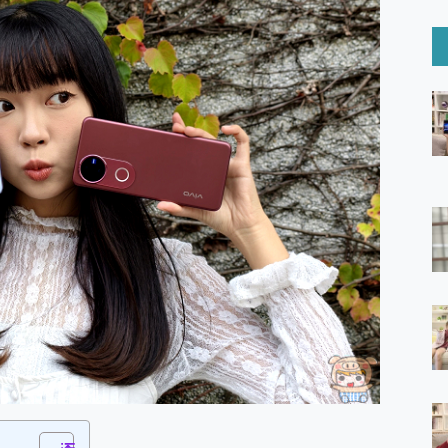
6 Ultra系列保護貼怎麼選？imos AR 低反光玻璃、藍寶石鏡頭
mi Watch 5 開箱 評測
O 聯想 Yoga Book 9 14吋 AI輕薄筆電 開箱 評測
60 系列 與 Moto | Swarovski razr 60 冰藍限定版本 開箱 評測
tion Master 讓您輕鬆的移除與格式化有防寫保護的隨身碟或SD卡
好幫手! VideoProc Converter AI 新版全解析 × 年末優惠
B藍牙音響 氛圍情境燈 我通通都要！ Starfish 2 幻彩膠囊投影
GravaStar Mercury K1 系列 異星機械鍵盤與 Mercury 
！MSI MPG 491CQP QD-OLED 超寬曲面電競螢幕，
證的防護來囉！ imos 首家導入 UL MCV 行銷宣告驗證的手機配件品牌
 爽爽帶回家 歡慶 EaseUS 21 週年到來，「Slogan 海報徵稿活動」
的 ONPRO MagReact MXs2 5000mAh薄型磁吸無線急速行
ON POCKET PRO 穿戴式智慧冷暖調溫裝置 開箱 評測
yGo全新升級，GO Fest 五折優惠嗨翻天！支援 iOS/Android！
 Pro 與 S25 Ultra 誰能滿足全場景拍攝需求？
in AI 智慧錄音膠囊~ 您的AI 秘書已上線 每月免費送你 300分鐘轉
囉！AGI亞奇雷 AI・Gaming・創作儲存方案登場，趕快來AGI亞奇雷
RO MagReact M5 10000mAh 5合1 磁吸無線急速行動電源
電急便｜行動儲能救車電源】 可靠的旅行夥伴！帶給您優異的安全性
「MSI微星 Modern MD272UPSW 27型」 4K IPS 輕薄