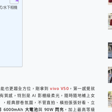
 7 Aura Edition 觸控AI筆電 開箱 評測
式/水下相機
軍規、冰感變色實測，realme 14 5G 遊戲戰鬥值爆表，效能x娛樂全都
h、AirPods耳機 三個設備充電一起搞定 ONPRO MagReact™ M3 
eeArc」開放式耳掛耳機，無感配戴! 超穩超服貼，音質、通話也很
袋裡的 Zeiss 潮流攝影棚!
orock 衣莉莎白 H1 Neo分子篩洗脫烘 AI 滾筒洗衣機
 最完美的家 MSI Nest Docking Station 掌機專屬擴充底座 開箱
 中嘉寬頻 SoundBox 劇院串流盒 開箱 評測
ivo X200 Pro、vivo X200 就是這麼好拍
over 免費線上去聲器一鍵去除人聲 人聲 音樂分離 2024 消除人聲推薦
~~ iToolab AnyGo 魔物獵人 Now飛人 ios教學 不出門也可以
寶可夢飛人 AnyTo 不出門也可以飛遍全世界
容量 一次充5個設備 充好充滿 CUKTECH 酷態科 300W 微型充電站
簡單 EaseUS Data Recovery Wizard Free 18.0.0 
 EaseUS Partition Master 就是這麼簡單
1 VI 開箱! 相機實測! 長焦覆蓋更遠更清晰、2日長續航、頂尖影音娛樂
功能也更趨全方位，剛拿到
vivo V50
，第一感覺就
 評測~ 有深度的 Leica 影像旗艦手機! 加碼小旗艦 Xiaomi 14 開箱 評測
有質感，特別是 AI 影棚級柔光，隨時隨地補上女
無線藍牙耳機智慧降噪升級、音質明亮溫潤，並支援雙設備連接~
」，經典膠卷氛圍，不管直拍、橫拍張張好看、立
來囉 完美保護 MSI Claw A1M-026TW 電競掌機
列 開箱 評測! 首搭蔡司光學鏡頭、攝影棚級柔光環、拍攝功能最好玩的美拍神
薄
6000mAh 大電池
與
90W 閃充
，加上最高等級