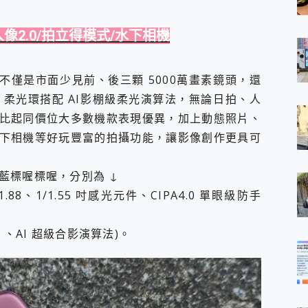
像2.0/拍立得模式/水下相機
0 不僅是市面少見前、後三顆 5000萬畫素鏡頭，還
I 柔光環搭配 AI影棚級柔光演算法，無論日拍、人
比起同價位大多數機款表現優異，加上動態照片、
下相機等好玩豐富的拍攝功能，讓影像創作更具可
藍標喔標喔，分別為 ↓
1.88、1/1.55 吋感光元件、CIPA4.0 單眼級防手
2.0 、AI 超級合影演算法)。