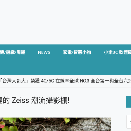
機/遊戲/周邊
NEWS
家電/智慧小物
小米3C 軟體
台灣大哥大」榮獲 4G/5G 在線率全球 NO.3 全台第一與全
卡」開箱評測~ 終結會議紀錄地獄，自動生成摘要報告，200+語言
m BS5 足球君開箱~ 短焦投影機 3千元就能擁有！ 折扣碼在這～
裡的 Zeiss 潮流攝影棚!
的 FireCuda X1070 SSD 固態硬碟開箱 評測
線設計 SpotCam Solo Eco 太陽能防水雲端攝影機 SpotCam
S
stige 14 AI+ D3MG-031TW 14吋 開箱評價，AI輕薄商務筆電 Co
FO
alme 16 Pro 開箱評價~ 2 億畫素 LumaColor 影像、持久續航與