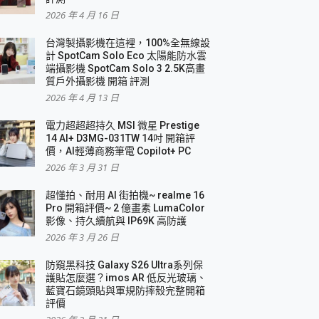
2026 年 4 月 16 日
要！
台灣製攝影機在這裡，100%全無線設
3 in 1可攜摺疊無線充電器 開箱 評測
計 SpotCam Solo Eco 太陽能防水雲
優質
端攝影機 SpotCam Solo 3 2.5K高畫
質戶外攝影機 開箱 評測
2026 年 4 月 13 日
 評測
電力超超超持久 MSI 微星 Prestige
14 AI+ D3MG-031TW 14吋 開箱評
價，AI輕薄商務筆電 Copilot+ PC
2026 年 3 月 31 日
到處走
超懂拍、耐用 AI 街拍機~ realme 16
 開箱 評測
Pro 開箱評價~ 2 億畫素 LumaColor
業界最好的資料救援軟體
影像、持久續航與 IP69K 高防護
2026 年 3 月 26 日
效能~
防窺黑科技 Galaxy S26 Ultra系列保
護貼怎麼選？imos AR 低反光玻璃、
藍寶石鏡頭貼與軍規防摔殼完整開箱
評價
機 vivo V30 Pro