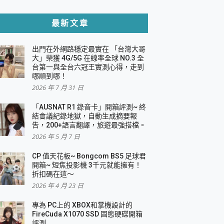
貼與軍規防摔殼完整開箱評價
最新文章
出門在外網路穩定最實在 「台灣大哥
，一篇全看懂
大」榮獲 4G/5G 在線率全球 NO.3 全
台第一與全台六冠王實測心得，走到
機｜結合「 智慧投影 & 煥彩流動 」的沈浸
哪順到哪！
2026 年 7 月 31 日
X 系列 輕量無線電競滑鼠 開箱 評測
多工辦公、爽度滿滿的終極桌面體驗
「AUSNAT R1 錄音卡」開箱評測~ 終
結會議紀錄地獄，自動生成摘要報
好康大放送
告，200+語言翻譯，旅遊最強搭檔。
動電源 開箱 評測
2026 年 5 月 7 日
CP 值天花板~ Bongcom BS5 足球君
開箱~ 短焦投影機 3千元就能擁有！
折扣碼在這～
寫
2026 年 4 月 23 日
挑戰任務抽 PS5！
 開箱 評測
專為 PC上的 XBOX和掌機設計的
與強大供電效能
FireCuda X1070 SSD 固態硬碟開箱
商用智慧聯網螢幕 開箱 評測
評測