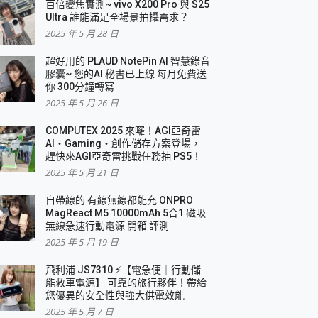
百倍變焦實測~ vivo X200 Pro 與 S25
Ultra 誰能滿足全場景拍攝需求？
2025 年 5 月 28 日
超好用的 PLAUD NotePin AI 智慧錄音
膠囊~ 您的AI 秘書已上線 每月免費送
你 300分鐘轉寫
2025 年 5 月 26 日
COMPUTEX 2025 來囉！AGI亞奇雷
AI・Gaming・創作儲存方案登場，
趕快來AGI亞奇雷挑戰任務抽 PS5！
2025 年 5 月 21 日
自帶線的 有線無線都能充 ONPRO
MagReact M5 10000mAh 5合1 磁吸
無線急速行動電源 開箱 評測
2025 年 5 月 19 日
飛利浦 JS7310 ⚡【電急便｜行動儲
能救車電源】 可靠的旅行夥伴！帶給
您優異的安全性與強大供電效能
2025 年 5 月 7 日