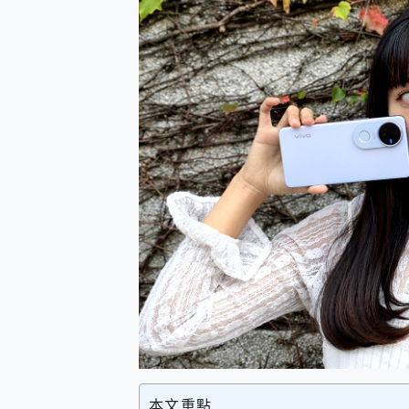
防窺黑科技 Galaxy S2
AI 支付 一錶搞定大小事 Xiao
超驚艷 讓人一眼就愛上 LENOV
美到讓人超想擁有 moto pad 
好用的 EaseUS Parti
一鍵修復模糊影片、舊照的 AI 
小朋友才做選擇 投影機 RG
式生活新體驗
外型超吸晴~ 給您絕佳操控體驗 
開箱~變身「蜘蛛人」椅子軍師
iPhone 17 系列 有認
DJI Osmo Pocket 3
小巧好吸不擋鏡頭 有Qi2認證
會走動的冷暖氣 SONY RE
寶可夢飛人外掛iToolab An
百倍變焦實測~ vivo X200
超好用的 PLAUD NoteP
COMPUTEX 2025 來
自帶線的 有線無線都能充 ONP
飛利浦 JS7310 ⚡【
本文重點
是螢幕也是電視! 一機超多用途