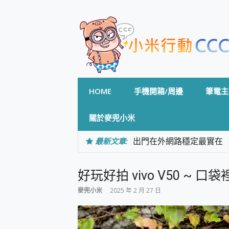
Skip
to
content
HOME
手機開箱/周邊
筆電主
關於麥兜小米
最新文章:
出門在外網路穩定最實在 「
「AUSNAT R1 錄音
CP 值天花板~ Bongco
好玩好拍 vivo V50 ~ 口袋
專為 PC上的 XBOX和掌機設計
台灣製攝影機在這裡，100%全無
麥兜小米
2025 年 2 月 27 日
測
電力超超超持久 MSI 微星 Pre
超懂拍、耐用 AI 街拍機~ re