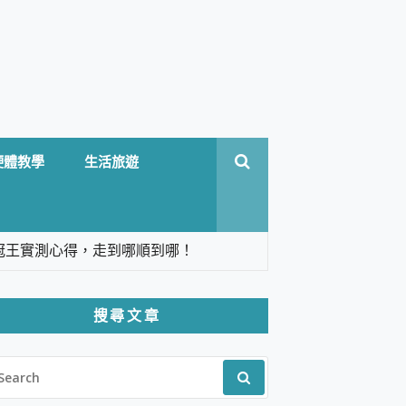
硬體教學
生活旅遊
台六冠王實測心得，走到哪順到哪！
翻譯，旅遊最強搭檔。
搜尋文章
 Solo 3 2.5K高畫質戶外攝影機 開箱 評
EARCH
pilot+ PC
R:
 IP69K 高防護