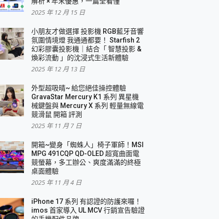
解析 × 年末優惠，一篇全看懂
2025 年 12 月 15 日
小朋友才做選擇 投影機 RGB藍牙音響
氛圍情境燈 我通通都要！ Starfish 2
幻彩膠囊投影機｜結合「 智慧投影 &
煥彩流動 」的沈浸式生活新體驗
2025 年 12 月 13 日
外型超吸晴~ 給您絕佳操控體驗
GravaStar Mercury K1 系列 異星機
械鍵盤與 Mercury X 系列 輕量無線電
競滑鼠 開箱 評測
2025 年 11 月 7 日
開箱~變身「蜘蛛人」椅子軍師！MSI
MPG 491CQP QD-OLED 超寬曲面電
競螢幕，多工辦公、爽度滿滿的終極
桌面體驗
2025 年 11 月 4 日
iPhone 17 系列 有認證的防護來囉！
imos 首家導入 UL MCV 行銷宣告驗證
的手機配件品牌