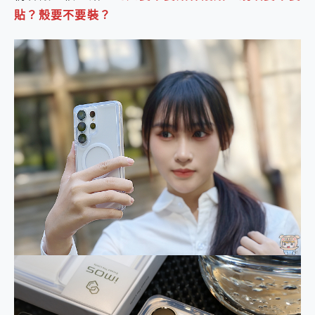
貼？殼要不要裝？