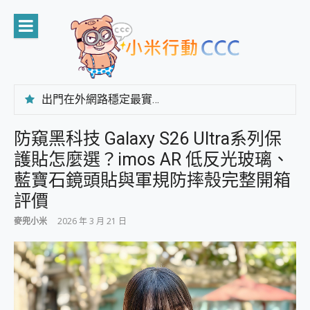
Skip
to
content
出門在外網路穩定最實在 「台灣大哥大」榮獲 4G/5G 在線率全球 NO.3 全台第一與全台六冠王實測心得，走到哪順到哪！
「AUSNAT R1 錄音卡」開箱評測~ 終結會議紀錄地獄，自動生成摘要報告，200+語言翻譯，旅遊最強搭檔。
CP 值天花板~ Bongcom BS5 足球君開箱~ 短焦投影機 3千元就能擁有！ 折扣碼在這～
防窺黑科技 Galaxy S26 Ultra系列保
專為 PC上的 XBOX和掌機設計的 FireCuda X1070 SSD 固態硬碟開箱 評測
護貼怎麼選？imos AR 低反光玻璃、
台灣製攝影機在這裡，100%全無線設計 SpotCam Solo Eco 太陽能防水雲端攝影機 SpotCam Solo 3 2.5K高畫質戶外攝影機 開箱 評測
電力超超超持久 MSI 微星 Prestige 14 AI+ D3MG-031TW 14吋 開箱評價，AI輕薄商務筆電 Copilot+ PC
藍寶石鏡頭貼與軍規防摔殼完整開箱
超懂拍、耐用 AI 街拍機~ realme 16 Pro 開箱評價~ 2 億畫素 LumaColor 影像、持久續航與 IP69K 高防護
評價
防窺黑科技 Galaxy S26 Ultra系列保護貼怎麼選？imos AR 低反光玻璃、藍寶石鏡頭貼與軍規防摔殼完整開箱評價
AI 支付 一錶搞定大小事 Xiaomi Watch 5 開箱 評測
麥兜小米
2026 年 3 月 21 日
超驚艷 讓人一眼就愛上 LENOVO 聯想 Yoga Book 9 14吋 AI輕薄筆電 開箱 評測
美到讓人超想擁有 moto pad 60 系列 與 Moto | Swarovski razr 60 冰藍限定版本 開箱 評測
好用的 EaseUS Partition Master 讓您輕鬆的移除與格式化有防寫保護的隨身碟或SD卡
一鍵修復模糊影片、舊照的 AI 好幫手! VideoProc Converter AI 新版全解析 × 年末優惠，一篇全看懂
小朋友才做選擇 投影機 RGB藍牙音響 氛圍情境燈 我通通都要！ Starfish 2 幻彩膠囊投影機｜結合「 智慧投影 & 煥彩流動 」的沈浸式生活新體驗