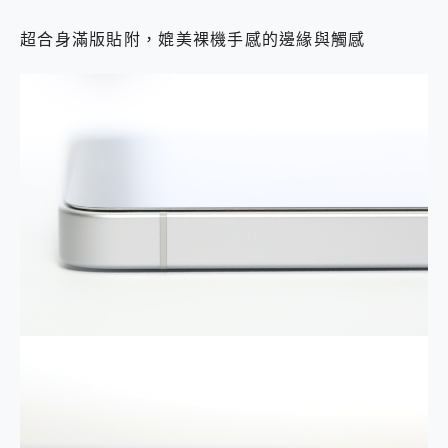
超合身滿版貼附，媲美裸機手感的邊緣與觸感