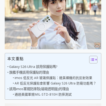
外型超吸晴~ 給您絕佳操控體驗 GravaStar Mercury K1 系列 異星機械鍵盤與 Mercury X 系列 輕量無線電競滑鼠 開箱 評測
開箱~變身「蜘蛛人」椅子軍師！MSI MPG 491CQP QD-OLED 超寬曲面電競螢幕，多工辦公、爽度滿滿的終極桌面體驗
iPhone 17 系列 有認證的防護來囉！ imos 首家導入 UL MCV 行銷宣告驗證的手機配件品牌
DJI Osmo Pocket 3 爽爽帶回家 歡慶 EaseUS 21 週年到來，「Slogan 海報徵稿活動」好康大放送
小巧好吸不擋鏡頭 有Qi2認證的 ONPRO MagReact MXs2 5000mAh薄型磁吸無線急速行動電源 開箱 評測
會走動的冷暖氣 SONY REON POCKET PRO 穿戴式智慧冷暖調溫裝置 開箱 評測
寶可夢飛人外掛iToolab AnyGo全新升級，GO Fest 五折優惠嗨翻天！支援 iOS/Android！
百倍變焦實測~ vivo X200 Pro 與 S25 Ultra 誰能滿足全場景拍攝需求？
超好用的 PLAUD NotePin AI 智慧錄音膠囊~ 您的AI 秘書已上線 每月免費送你 300分鐘轉寫
COMPUTEX 2025 來囉！AGI亞奇雷 AI・Gaming・創作儲存方案登場，趕快來AGI亞奇雷挑戰任務抽 PS5！
自帶線的 有線無線都能充 ONPRO MagReact M5 10000mAh 5合1 磁吸無線急速行動電源 開箱 評測
飛利浦 JS7310 ⚡【電急便｜行動儲能救車電源】 可靠的旅行夥伴！帶給您優異的安全性與強大供電效能
本文重點
是螢幕也是電視! 一機超多用途「MSI微星 Modern MD272UPSW 27型」 4K IPS 輕薄商用智慧聯網螢幕 開箱 評測
Galaxy S26 Ultra 該用保護貼嗎?
您的專屬AI 助手 Yoga Slim 7 Aura Edition 觸控AI筆電 開箱 評測
旗艦手機該用保護貼的理由
realme 14 Pro 超硬軍規、冰感變色實測，realme 14 5G 遊戲戰鬥值爆表，效能x娛樂全都要！
imos 低反光 AR 玻璃保護貼：媲美裸機的抗反射效果
iPhone、Apple Watch、AirPods耳機 三個設備充電一起搞定 ONPRO MagReact™ M3 3 in 1可攜摺疊無線充電器 開箱 評測
AR 低反光保護貼會影響 Galaxy S26 Ultra 防窺功能嗎？
動靜皆宜「HUAWEI FreeArc」開放式耳掛耳機，無感配戴! 超穩超服貼，音質、通話也很優質
該用imos軍規防摔殼(磁吸透明版)的理由
好玩好拍 vivo V50 ~ 口袋裡的 Zeiss 潮流攝影棚!
通過美國軍規MIL-STD-810H 防摔測試
25種洗烘模式一機搞定! Roborock 衣莉莎白 H1 Neo分子篩洗脫烘 AI 滾筒洗衣機
給 MSI Claw 系列電競掌機 最完美的家 MSI Nest Docking Station 掌機專屬擴充底座 開箱 評測
B&O 精品級音響! Home+ 中嘉寬頻 SoundBox 劇院串流盒 開箱 評測