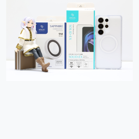
2億 APO蔡司長焦神機降臨~ vivo X200 Pro、vivo X200 就是這麼好拍
EaseUS Vocal Remover 免費線上去聲器一鍵去除人聲 人聲 音樂分離 2024 消除人聲推薦
3 個超值 MHN 飛人工具分享~~ iToolab AnyGo 魔物獵人 Now飛人 ios教學 不出門也可以到處走
Locawhere AnyTo 寶可夢飛人 AnyTo 不出門也可以飛遍全世界
小體積 40000mAh 超大容量 一次充5個設備 充好充滿 CUKTECH 酷態科 300W 微型充電站 開箱 評測
97.3% 恢復率，資料救援就是這麼簡單 EaseUS Data Recovery Wizard Free 18.0.0 業界最好的資料救援軟體
磁碟系統大風吹 有了 磁碟管理程式 EaseUS Partition Master 就是這麼簡單
全新 SONY Xperia 1 VI 開箱! 相機實測! 長焦覆蓋更遠更清晰、2日長續航、頂尖影音娛樂效能~
Xiaomi 14 Ultra 開箱 評測~ 有深度的 Leica 影像旗艦手機! 加碼小旗艦 Xiaomi 14 開箱 評測
vivo TWS 3e 真無線藍牙耳機智慧降噪升級、音質明亮溫潤，並支援雙設備連接~
MSI Claw 掌機專屬配件包 來囉 完美保護 MSI Claw A1M-026TW 電競掌機
人像旗艦 vivo V30 系列 開箱 評測! 首搭蔡司光學鏡頭、攝影棚級柔光環、拍攝功能最好玩的美拍神機 vivo V30 Pro
多個願望一次滿足 超強散熱 微星 MSI Claw A1M-026TW 電競掌機 開箱 評測
一吸完美對位 擁有超強吸力與超好用的隱磁支架 O-ONE MAG 最會吸的行動電源 開箱 評測
OPPO 哈蘇 300mm 專業增距鏡實測：Find X9 Ultra 光學長焦隨手拍，紀錄生活就是這麼簡單
Motorola edge 70 pro 及 moto g37 power上市，登錄在送飛利浦氣炸鍋
近八千元的 Soundcore Liberty 5 Pro Max，有螢幕的耳機會是智商稅嗎?
ASUS Pad 全面應援 Me Time，加碼愛奇藝黃金雙周卡體驗，專案價最低 NT$0 起