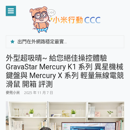
Skip
to
content
出門在外網路穩定最實在 「台灣大哥大」榮獲 4G/5G 在線率全球 NO.3 全台第一與全台六冠王實測心得，走到哪順到哪！
「AUSNAT R1 錄音卡」開箱評測~ 終結會議紀錄地獄，自動生成摘要報告，200+語言翻譯，旅遊最強搭檔。
CP 值天花板~ Bongcom BS5 足球君開箱~ 短焦投影機 3千元就能擁有！ 折扣碼在這～
外型超吸晴~ 給您絕佳操控體驗
專為 PC上的 XBOX和掌機設計的 FireCuda X1070 SSD 固態硬碟開箱 評測
GravaStar Mercury K1 系列 異星機械
台灣製攝影機在這裡，100%全無線設計 SpotCam Solo Eco 太陽能防水雲端攝影機 SpotCam Solo 3 2.5K高畫質戶外攝影機 開箱 評測
電力超超超持久 MSI 微星 Prestige 14 AI+ D3MG-031TW 14吋 開箱評價，AI輕薄商務筆電 Copilot+ PC
鍵盤與 Mercury X 系列 輕量無線電競
超懂拍、耐用 AI 街拍機~ realme 16 Pro 開箱評價~ 2 億畫素 LumaColor 影像、持久續航與 IP69K 高防護
滑鼠 開箱 評測
防窺黑科技 Galaxy S26 Ultra系列保護貼怎麼選？imos AR 低反光玻璃、藍寶石鏡頭貼與軍規防摔殼完整開箱評價
AI 支付 一錶搞定大小事 Xiaomi Watch 5 開箱 評測
麥兜小米
2025 年 11 月 7 日
超驚艷 讓人一眼就愛上 LENOVO 聯想 Yoga Book 9 14吋 AI輕薄筆電 開箱 評測
美到讓人超想擁有 moto pad 60 系列 與 Moto | Swarovski razr 60 冰藍限定版本 開箱 評測
好用的 EaseUS Partition Master 讓您輕鬆的移除與格式化有防寫保護的隨身碟或SD卡
一鍵修復模糊影片、舊照的 AI 好幫手! VideoProc Converter AI 新版全解析 × 年末優惠，一篇全看懂
小朋友才做選擇 投影機 RGB藍牙音響 氛圍情境燈 我通通都要！ Starfish 2 幻彩膠囊投影機｜結合「 智慧投影 & 煥彩流動 」的沈浸式生活新體驗