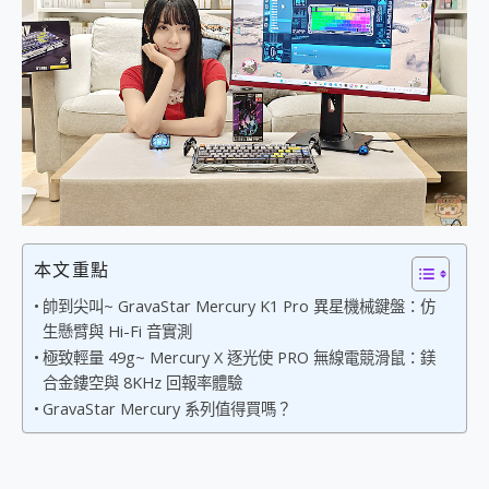
外型超吸晴~ 給您絕佳操控體驗 GravaStar Mercury K1 系列 異星機械鍵盤與 Mercury X 系列 輕量無線電競滑鼠 開箱 評測
開箱~變身「蜘蛛人」椅子軍師！MSI MPG 491CQP QD-OLED 超寬曲面電競螢幕，多工辦公、爽度滿滿的終極桌面體驗
iPhone 17 系列 有認證的防護來囉！ imos 首家導入 UL MCV 行銷宣告驗證的手機配件品牌
DJI Osmo Pocket 3 爽爽帶回家 歡慶 EaseUS 21 週年到來，「Slogan 海報徵稿活動」好康大放送
小巧好吸不擋鏡頭 有Qi2認證的 ONPRO MagReact MXs2 5000mAh薄型磁吸無線急速行動電源 開箱 評測
會走動的冷暖氣 SONY REON POCKET PRO 穿戴式智慧冷暖調溫裝置 開箱 評測
寶可夢飛人外掛iToolab AnyGo全新升級，GO Fest 五折優惠嗨翻天！支援 iOS/Android！
百倍變焦實測~ vivo X200 Pro 與 S25 Ultra 誰能滿足全場景拍攝需求？
超好用的 PLAUD NotePin AI 智慧錄音膠囊~ 您的AI 秘書已上線 每月免費送你 300分鐘轉寫
COMPUTEX 2025 來囉！AGI亞奇雷 AI・Gaming・創作儲存方案登場，趕快來AGI亞奇雷挑戰任務抽 PS5！
自帶線的 有線無線都能充 ONPRO MagReact M5 10000mAh 5合1 磁吸無線急速行動電源 開箱 評測
飛利浦 JS7310 ⚡【電急便｜行動儲能救車電源】 可靠的旅行夥伴！帶給您優異的安全性與強大供電效能
本文重點
是螢幕也是電視! 一機超多用途「MSI微星 Modern MD272UPSW 27型」 4K IPS 輕薄商用智慧聯網螢幕 開箱 評測
帥到尖叫~ GravaStar Mercury K1 Pro 異星機械鍵盤：仿
您的專屬AI 助手 Yoga Slim 7 Aura Edition 觸控AI筆電 開箱 評測
生懸臂與 Hi-Fi 音實測
realme 14 Pro 超硬軍規、冰感變色實測，realme 14 5G 遊戲戰鬥值爆表，效能x娛樂全都要！
極致輕量 49g~ Mercury X 逐光使 PRO 無線電競滑鼠：鎂
iPhone、Apple Watch、AirPods耳機 三個設備充電一起搞定 ONPRO MagReact™ M3 3 in 1可攜摺疊無線充電器 開箱 評測
合金鏤空與 8KHz 回報率體驗
動靜皆宜「HUAWEI FreeArc」開放式耳掛耳機，無感配戴! 超穩超服貼，音質、通話也很優質
GravaStar Mercury 系列值得買嗎？
好玩好拍 vivo V50 ~ 口袋裡的 Zeiss 潮流攝影棚!
25種洗烘模式一機搞定! Roborock 衣莉莎白 H1 Neo分子篩洗脫烘 AI 滾筒洗衣機
給 MSI Claw 系列電競掌機 最完美的家 MSI Nest Docking Station 掌機專屬擴充底座 開箱 評測
B&O 精品級音響! Home+ 中嘉寬頻 SoundBox 劇院串流盒 開箱 評測