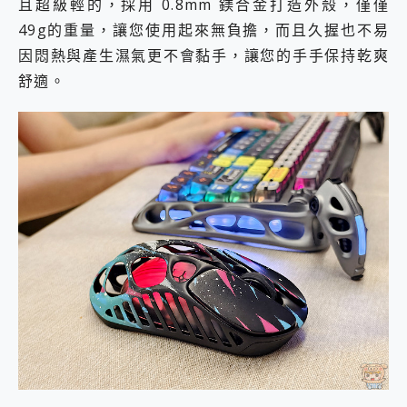
且超級輕的，採用 0.8mm 鎂合金打造外殼，僅僅
49g的重量，讓您使用起來無負擔，而且久握也不易
因悶熱與產生濕氣更不會黏手，讓您的手手保持乾爽
舒適。