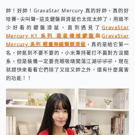
2億 APO蔡司長焦神機降臨~ vivo X200 Pro、vivo X200 就是這麼好拍
帥！好帥！GravaStar Mercury 真的好帥，真的好
EaseUS Vocal Remover 免費線上去聲器一鍵去除人聲 人聲 音樂分離 2024 消除人聲推薦
哇賽~尖叫聲~這支鍵盤與滑鼠也太炫太帥了，用過不
3 個超值 MHN 飛人工具分享~~ iToolab AnyGo 魔物獵人 Now飛人 ios教學 不出門也可以到處走
Locawhere AnyTo 寶可夢飛人 AnyTo 不出門也可以飛遍全世界
少好看的鍵盤滑鼠，直到遇見了
GravaStar
小體積 40000mAh 超大容量 一次充5個設備 充好充滿 CUKTECH 酷態科 300W 微型充電站 開箱 評測
Mercury K1 系列 異星機械鍵盤
與
GravaStar
97.3% 恢復率，資料救援就是這麼簡單 EaseUS Data Recovery Wizard Free 18.0.0 業界最好的資料救援軟體
Mercury 系列 輕量無線電競滑鼠
，真的是給它第一
磁碟系統大風吹 有了 磁碟管理程式 EaseUS Partition Master 就是這麼簡單
全新 SONY Xperia 1 VI 開箱! 相機實測! 長焦覆蓋更遠更清晰、2日長續航、頂尖影音娛樂效能~
名，帥氣到不要不要的，小米秉持著打不贏對方沒關
Xiaomi 14 Ultra 開箱 評測~ 有深度的 Leica 影像旗艦手機! 加碼小旗艦 Xiaomi 14 開箱 評測
系，但是裝備一定要亮眼吸晴闖蕩江湖🤣🤣🤣，現在
vivo TWS 3e 真無線藍牙耳機智慧降噪升級、音質明亮溫潤，並支援雙設備連接~
就趕快來看看它們除了又炫又帥之外，還有什麼厲害
MSI Claw 掌機專屬配件包 來囉 完美保護 MSI Claw A1M-026TW 電競掌機
的功能！！
人像旗艦 vivo V30 系列 開箱 評測! 首搭蔡司光學鏡頭、攝影棚級柔光環、拍攝功能最好玩的美拍神機 vivo V30 Pro
多個願望一次滿足 超強散熱 微星 MSI Claw A1M-026TW 電競掌機 開箱 評測
一吸完美對位 擁有超強吸力與超好用的隱磁支架 O-ONE MAG 最會吸的行動電源 開箱 評測
OPPO 哈蘇 300mm 專業增距鏡實測：Find X9 Ultra 光學長焦隨手拍，紀錄生活就是這麼簡單
Motorola edge 70 pro 及 moto g37 power上市，登錄在送飛利浦氣炸鍋
近八千元的 Soundcore Liberty 5 Pro Max，有螢幕的耳機會是智商稅嗎?
ASUS Pad 全面應援 Me Time，加碼愛奇藝黃金雙周卡體驗，專案價最低 NT$0 起