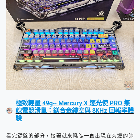
極致輕量 49g~ Mercury X 逐光使 PRO 無
線電競滑鼠：鎂合金鏤空與 8KHz 回報率體
驗
看完鍵盤的部分，接著就來瞧瞧一直出現在旁邊的帥