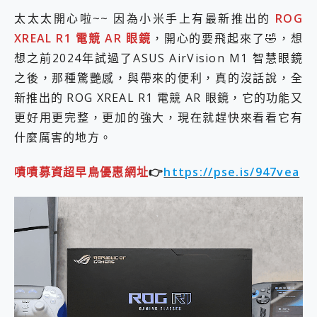
2億 APO蔡司長焦神機降臨~ vivo X200 Pro、vivo X200 就是這麼好拍
太太太開心啦~~ 因為小米手上有最新推出的
ROG
EaseUS Vocal Remover 免費線上去聲器一鍵去除人聲 人聲 音樂分離 2024 消除人聲推薦
XREAL R1 電競 AR 眼鏡
，開心的要飛起來了🤣，想
3 個超值 MHN 飛人工具分享~~ iToolab AnyGo 魔物獵人 Now飛人 ios教學 不出門也可以到處走
想之前2024年試過了ASUS AirVision M1 智慧眼鏡
Locawhere AnyTo 寶可夢飛人 AnyTo 不出門也可以飛遍全世界
小體積 40000mAh 超大容量 一次充5個設備 充好充滿 CUKTECH 酷態科 300W 微型充電站 開箱 評測
之後，那種驚艷感，與帶來的便利，真的沒話說，全
97.3% 恢復率，資料救援就是這麼簡單 EaseUS Data Recovery Wizard Free 18.0.0 業界最好的資料救援軟體
新推出的 ROG XREAL R1 電競 AR 眼鏡，它的功能又
磁碟系統大風吹 有了 磁碟管理程式 EaseUS Partition Master 就是這麼簡單
更好用更完整，更加的強大，現在就趕快來看看它有
全新 SONY Xperia 1 VI 開箱! 相機實測! 長焦覆蓋更遠更清晰、2日長續航、頂尖影音娛樂效能~
什麼厲害的地方。
Xiaomi 14 Ultra 開箱 評測~ 有深度的 Leica 影像旗艦手機! 加碼小旗艦 Xiaomi 14 開箱 評測
vivo TWS 3e 真無線藍牙耳機智慧降噪升級、音質明亮溫潤，並支援雙設備連接~
MSI Claw 掌機專屬配件包 來囉 完美保護 MSI Claw A1M-026TW 電競掌機
嘖嘖募資超早鳥優惠網址
👉
https://pse.is/947vea
人像旗艦 vivo V30 系列 開箱 評測! 首搭蔡司光學鏡頭、攝影棚級柔光環、拍攝功能最好玩的美拍神機 vivo V30 Pro
多個願望一次滿足 超強散熱 微星 MSI Claw A1M-026TW 電競掌機 開箱 評測
一吸完美對位 擁有超強吸力與超好用的隱磁支架 O-ONE MAG 最會吸的行動電源 開箱 評測
OPPO 哈蘇 300mm 專業增距鏡實測：Find X9 Ultra 光學長焦隨手拍，紀錄生活就是這麼簡單
Motorola edge 70 pro 及 moto g37 power上市，登錄在送飛利浦氣炸鍋
近八千元的 Soundcore Liberty 5 Pro Max，有螢幕的耳機會是智商稅嗎?
ASUS Pad 全面應援 Me Time，加碼愛奇藝黃金雙周卡體驗，專案價最低 NT$0 起