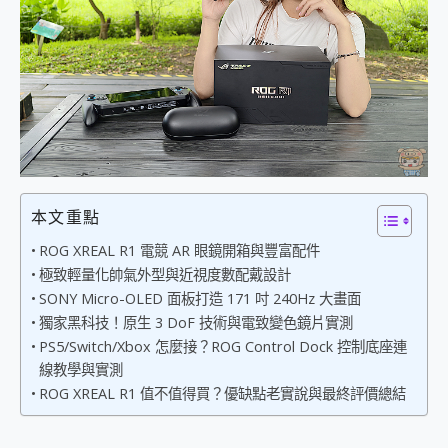
外型超吸晴~ 給您絕佳操控體驗 GravaStar Mercury K1 系列 異星機械鍵盤與 Mercury X 系列 輕量無線電競滑鼠 開箱 評測
開箱~變身「蜘蛛人」椅子軍師！MSI MPG 491CQP QD-OLED 超寬曲面電競螢幕，多工辦公、爽度滿滿的終極桌面體驗
iPhone 17 系列 有認證的防護來囉！ imos 首家導入 UL MCV 行銷宣告驗證的手機配件品牌
DJI Osmo Pocket 3 爽爽帶回家 歡慶 EaseUS 21 週年到來，「Slogan 海報徵稿活動」好康大放送
小巧好吸不擋鏡頭 有Qi2認證的 ONPRO MagReact MXs2 5000mAh薄型磁吸無線急速行動電源 開箱 評測
會走動的冷暖氣 SONY REON POCKET PRO 穿戴式智慧冷暖調溫裝置 開箱 評測
寶可夢飛人外掛iToolab AnyGo全新升級，GO Fest 五折優惠嗨翻天！支援 iOS/Android！
百倍變焦實測~ vivo X200 Pro 與 S25 Ultra 誰能滿足全場景拍攝需求？
超好用的 PLAUD NotePin AI 智慧錄音膠囊~ 您的AI 秘書已上線 每月免費送你 300分鐘轉寫
COMPUTEX 2025 來囉！AGI亞奇雷 AI・Gaming・創作儲存方案登場，趕快來AGI亞奇雷挑戰任務抽 PS5！
本文重點
自帶線的 有線無線都能充 ONPRO MagReact M5 10000mAh 5合1 磁吸無線急速行動電源 開箱 評測
飛利浦 JS7310 ⚡【電急便｜行動儲能救車電源】 可靠的旅行夥伴！帶給您優異的安全性與強大供電效能
ROG XREAL R1 電競 AR 眼鏡開箱與豐富配件
是螢幕也是電視! 一機超多用途「MSI微星 Modern MD272UPSW 27型」 4K IPS 輕薄商用智慧聯網螢幕 開箱 評測
極致輕量化帥氣外型與近視度數配戴設計
您的專屬AI 助手 Yoga Slim 7 Aura Edition 觸控AI筆電 開箱 評測
SONY Micro-OLED 面板打造 171 吋 240Hz 大畫面
realme 14 Pro 超硬軍規、冰感變色實測，realme 14 5G 遊戲戰鬥值爆表，效能x娛樂全都要！
獨家黑科技！原生 3 DoF 技術與電致變色鏡片實測
iPhone、Apple Watch、AirPods耳機 三個設備充電一起搞定 ONPRO MagReact™ M3 3 in 1可攜摺疊無線充電器 開箱 評測
PS5/Switch/Xbox 怎麼接？ROG Control Dock 控制底座連
動靜皆宜「HUAWEI FreeArc」開放式耳掛耳機，無感配戴! 超穩超服貼，音質、通話也很優質
線教學與實測
好玩好拍 vivo V50 ~ 口袋裡的 Zeiss 潮流攝影棚!
ROG XREAL R1 值不值得買？優缺點老實說與最終評價總結
25種洗烘模式一機搞定! Roborock 衣莉莎白 H1 Neo分子篩洗脫烘 AI 滾筒洗衣機
給 MSI Claw 系列電競掌機 最完美的家 MSI Nest Docking Station 掌機專屬擴充底座 開箱 評測
B&O 精品級音響! Home+ 中嘉寬頻 SoundBox 劇院串流盒 開箱 評測