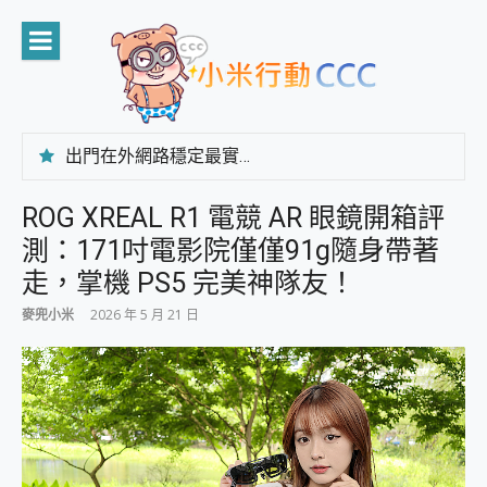
Skip
to
content
出門在外網路穩定最實在 「台灣大哥大」榮獲 4G/5G 在線率全球 NO.3 全台第一與全台六冠王實測心得，走到哪順到哪！
「AUSNAT R1 錄音卡」開箱評測~ 終結會議紀錄地獄，自動生成摘要報告，200+語言翻譯，旅遊最強搭檔。
CP 值天花板~ Bongcom BS5 足球君開箱~ 短焦投影機 3千元就能擁有！ 折扣碼在這～
ROG XREAL R1 電競 AR 眼鏡開箱評
專為 PC上的 XBOX和掌機設計的 FireCuda X1070 SSD 固態硬碟開箱 評測
測：171吋電影院僅僅91g隨身帶著
台灣製攝影機在這裡，100%全無線設計 SpotCam Solo Eco 太陽能防水雲端攝影機 SpotCam Solo 3 2.5K高畫質戶外攝影機 開箱 評測
電力超超超持久 MSI 微星 Prestige 14 AI+ D3MG-031TW 14吋 開箱評價，AI輕薄商務筆電 Copilot+ PC
走，掌機 PS5 完美神隊友！
超懂拍、耐用 AI 街拍機~ realme 16 Pro 開箱評價~ 2 億畫素 LumaColor 影像、持久續航與 IP69K 高防護
麥兜小米
2026 年 5 月 21 日
防窺黑科技 Galaxy S26 Ultra系列保護貼怎麼選？imos AR 低反光玻璃、藍寶石鏡頭貼與軍規防摔殼完整開箱評價
AI 支付 一錶搞定大小事 Xiaomi Watch 5 開箱 評測
超驚艷 讓人一眼就愛上 LENOVO 聯想 Yoga Book 9 14吋 AI輕薄筆電 開箱 評測
美到讓人超想擁有 moto pad 60 系列 與 Moto | Swarovski razr 60 冰藍限定版本 開箱 評測
好用的 EaseUS Partition Master 讓您輕鬆的移除與格式化有防寫保護的隨身碟或SD卡
一鍵修復模糊影片、舊照的 AI 好幫手! VideoProc Converter AI 新版全解析 × 年末優惠，一篇全看懂
小朋友才做選擇 投影機 RGB藍牙音響 氛圍情境燈 我通通都要！ Starfish 2 幻彩膠囊投影機｜結合「 智慧投影 & 煥彩流動 」的沈浸式生活新體驗