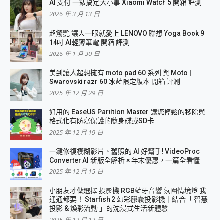
AI 支付 一錶搞定大小事 Xiaomi Watch 5 開箱 評測
2026 年 3 月 13 日
超驚艷 讓人一眼就愛上 LENOVO 聯想 Yoga Book 9
14吋 AI輕薄筆電 開箱 評測
2026 年 1 月 30 日
美到讓人超想擁有 moto pad 60 系列 與 Moto |
Swarovski razr 60 冰藍限定版本 開箱 評測
2025 年 12 月 29 日
好用的 EaseUS Partition Master 讓您輕鬆的移除與
格式化有防寫保護的隨身碟或SD卡
2025 年 12 月 19 日
一鍵修復模糊影片、舊照的 AI 好幫手! VideoProc
Converter AI 新版全解析 × 年末優惠，一篇全看懂
2025 年 12 月 15 日
小朋友才做選擇 投影機 RGB藍牙音響 氛圍情境燈 我
通通都要！ Starfish 2 幻彩膠囊投影機｜結合「 智慧
投影 & 煥彩流動 」的沈浸式生活新體驗
2025 年 12 月 13 日