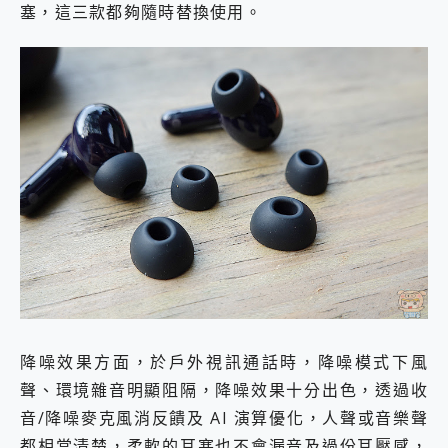
塞，這三款都夠隨時替換使用。
降噪效果方面，於戶外視訊通話時，降噪模式下風
聲、環境雜音明顯阻隔，降噪效果十分出色，透過收
音/降噪麥克風消反饋及 AI 演算優化，人聲或音樂聲
都相當清楚，柔軟的耳塞也不會漏音及過份耳壓感，