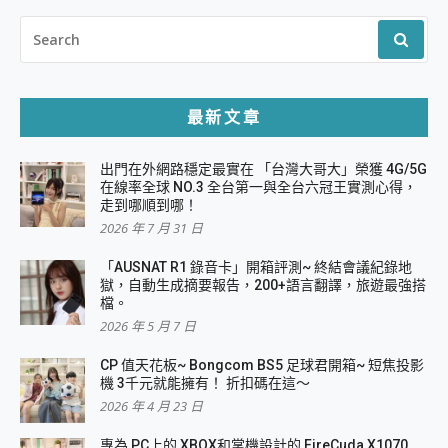
SEARCH
FOR:
最新文章
出門在外網路穩定最實在 「台灣大哥大」榮獲 4G/5G
在線率全球 NO.3 全台第一與全台六冠王實測心得，
走到哪順到哪！
2026 年 7 月 31 日
「AUSNAT R1 錄音卡」開箱評測~ 終結會議紀錄地
獄，自動生成摘要報告，200+語言翻譯，旅遊最強搭
檔。
2026 年 5 月 7 日
CP 值天花板~ Bongcom BS5 足球君開箱~ 短焦投影
機 3千元就能擁有！ 折扣碼在這～
2026 年 4 月 23 日
專為 PC上的 XBOX和掌機設計的 FireCuda X1070