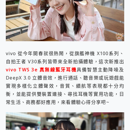
外型超吸晴~ 給您絕佳操控體驗 GravaStar Mercury K1 系列 異星機械鍵盤與 Mercury X 系列 輕量無線電競滑鼠 開箱 評測
開箱~變身「蜘蛛人」椅子軍師！MSI MPG 491CQP QD-OLED 超寬曲面電競螢幕，多工辦公、爽度滿滿的終極桌面體驗
iPhone 17 系列 有認證的防護來囉！ imos 首家導入 UL MCV 行銷宣告驗證的手機配件品牌
DJI Osmo Pocket 3 爽爽帶回家 歡慶 EaseUS 21 週年到來，「Slogan 海報徵稿活動」好康大放送
小巧好吸不擋鏡頭 有Qi2認證的 ONPRO MagReact MXs2 5000mAh薄型磁吸無線急速行動電源 開箱 評測
會走動的冷暖氣 SONY REON POCKET PRO 穿戴式智慧冷暖調溫裝置 開箱 評測
寶可夢飛人外掛iToolab AnyGo全新升級，GO Fest 五折優惠嗨翻天！支援 iOS/Android！
百倍變焦實測~ vivo X200 Pro 與 S25 Ultra 誰能滿足全場景拍攝需求？
超好用的 PLAUD NotePin AI 智慧錄音膠囊~ 您的AI 秘書已上線 每月免費送你 300分鐘轉寫
vivo 從今年開春就很熱鬧，從旗艦神機 X100系列、
COMPUTEX 2025 來囉！AGI亞奇雷 AI・Gaming・創作儲存方案登場，趕快來AGI亞奇雷挑戰任務抽 PS5！
自拍王者 V30系列皆帶來全新拍攝體驗，這次新推出
自帶線的 有線無線都能充 ONPRO MagReact M5 10000mAh 5合1 磁吸無線急速行動電源 開箱 評測
vivo TWS 3e 真無線藍牙耳機
具備智慧主動降噪及
飛利浦 JS7310 ⚡【電急便｜行動儲能救車電源】 可靠的旅行夥伴！帶給您優異的安全性與強大供電效能
DeepX 3.0 立體音效，進行通話、聽音樂或玩遊戲能
是螢幕也是電視! 一機超多用途「MSI微星 Modern MD272UPSW 27型」 4K IPS 輕薄商用智慧聯網螢幕 開箱 評測
您的專屬AI 助手 Yoga Slim 7 Aura Edition 觸控AI筆電 開箱 評測
實現多樣化立體聲效，音質、續航等表現都十分均
realme 14 Pro 超硬軍規、冰感變色實測，realme 14 5G 遊戲戰鬥值爆表，效能x娛樂全都要！
衡，並能提供雙裝置連接、尋找耳機等實用功能，日
iPhone、Apple Watch、AirPods耳機 三個設備充電一起搞定 ONPRO MagReact™ M3 3 in 1可攜摺疊無線充電器 開箱 評測
常生活、商務都好應用，來看體驗心得分享吧~
動靜皆宜「HUAWEI FreeArc」開放式耳掛耳機，無感配戴! 超穩超服貼，音質、通話也很優質
好玩好拍 vivo V50 ~ 口袋裡的 Zeiss 潮流攝影棚!
25種洗烘模式一機搞定! Roborock 衣莉莎白 H1 Neo分子篩洗脫烘 AI 滾筒洗衣機
給 MSI Claw 系列電競掌機 最完美的家 MSI Nest Docking Station 掌機專屬擴充底座 開箱 評測
B&O 精品級音響! Home+ 中嘉寬頻 SoundBox 劇院串流盒 開箱 評測