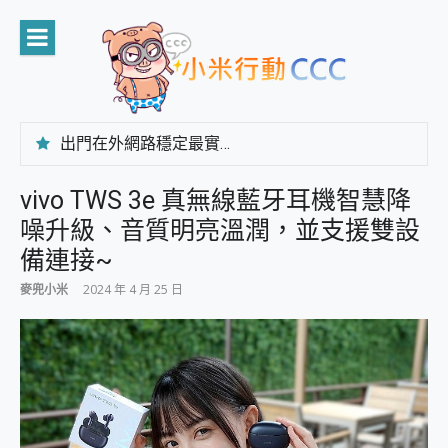
Skip
to
content
出門在外網路穩定最實在 「台灣大哥大」榮獲 4G/5G 在線率全球 NO.3 全台第一與全台六冠王實測心得，走到哪順到哪！
「AUSNAT R1 錄音卡」開箱評測~ 終結會議紀錄地獄，自動生成摘要報告，200+語言翻譯，旅遊最強搭檔。
CP 值天花板~ Bongcom BS5 足球君開箱~ 短焦投影機 3千元就能擁有！ 折扣碼在這～
vivo TWS 3e 真無線藍牙耳機智慧降
專為 PC上的 XBOX和掌機設計的 FireCuda X1070 SSD 固態硬碟開箱 評測
噪升級、音質明亮溫潤，並支援雙設
台灣製攝影機在這裡，100%全無線設計 SpotCam Solo Eco 太陽能防水雲端攝影機 SpotCam Solo 3 2.5K高畫質戶外攝影機 開箱 評測
電力超超超持久 MSI 微星 Prestige 14 AI+ D3MG-031TW 14吋 開箱評價，AI輕薄商務筆電 Copilot+ PC
備連接~
超懂拍、耐用 AI 街拍機~ realme 16 Pro 開箱評價~ 2 億畫素 LumaColor 影像、持久續航與 IP69K 高防護
麥兜小米
2024 年 4 月 25 日
防窺黑科技 Galaxy S26 Ultra系列保護貼怎麼選？imos AR 低反光玻璃、藍寶石鏡頭貼與軍規防摔殼完整開箱評價
AI 支付 一錶搞定大小事 Xiaomi Watch 5 開箱 評測
超驚艷 讓人一眼就愛上 LENOVO 聯想 Yoga Book 9 14吋 AI輕薄筆電 開箱 評測
美到讓人超想擁有 moto pad 60 系列 與 Moto | Swarovski razr 60 冰藍限定版本 開箱 評測
好用的 EaseUS Partition Master 讓您輕鬆的移除與格式化有防寫保護的隨身碟或SD卡
一鍵修復模糊影片、舊照的 AI 好幫手! VideoProc Converter AI 新版全解析 × 年末優惠，一篇全看懂
小朋友才做選擇 投影機 RGB藍牙音響 氛圍情境燈 我通通都要！ Starfish 2 幻彩膠囊投影機｜結合「 智慧投影 & 煥彩流動 」的沈浸式生活新體驗