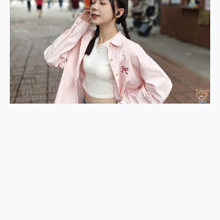
2億 APO蔡司長焦神機降臨~ vivo X200 Pro、vivo X200 就是這麼好拍
EaseUS Vocal Remover 免費線上去聲器一鍵去除人聲 人聲 音樂分離 2024 消除人聲推薦
3 個超值 MHN 飛人工具分享~~ iToolab AnyGo 魔物獵人 Now飛人 ios教學 不出門也可以到處走
Locawhere AnyTo 寶可夢飛人 AnyTo 不出門也可以飛遍全世界
小體積 40000mAh 超大容量 一次充5個設備 充好充滿 CUKTECH 酷態科 300W 微型充電站 開箱 評測
97.3% 恢復率，資料救援就是這麼簡單 EaseUS Data Recovery Wizard Free 18.0.0 業界最好的資料救援軟體
磁碟系統大風吹 有了 磁碟管理程式 EaseUS Partition Master 就是這麼簡單
全新 SONY Xperia 1 VI 開箱! 相機實測! 長焦覆蓋更遠更清晰、2日長續航、頂尖影音娛樂效能~
Xiaomi 14 Ultra 開箱 評測~ 有深度的 Leica 影像旗艦手機! 加碼小旗艦 Xiaomi 14 開箱 評測
vivo TWS 3e 真無線藍牙耳機智慧降噪升級、音質明亮溫潤，並支援雙設備連接~
MSI Claw 掌機專屬配件包 來囉 完美保護 MSI Claw A1M-026TW 電競掌機
人像旗艦 vivo V30 系列 開箱 評測! 首搭蔡司光學鏡頭、攝影棚級柔光環、拍攝功能最好玩的美拍神機 vivo V30 Pro
多個願望一次滿足 超強散熱 微星 MSI Claw A1M-026TW 電競掌機 開箱 評測
一吸完美對位 擁有超強吸力與超好用的隱磁支架 O-ONE MAG 最會吸的行動電源 開箱 評測
Motorola edge 70 pro 及 moto g37 power上市，登錄在送飛利浦氣炸鍋
近八千元的 Soundcore Liberty 5 Pro Max，有螢幕的耳機會是智商稅嗎?
ASUS Pad 全面應援 Me Time，加碼愛奇藝黃金雙周卡體驗，專案價最低 NT$0 起
榮耀 HONOR 600 Pro x MOLLY Limited Edition 限量版開賣，攜手味全龍進駐大巨蛋萬人盛典