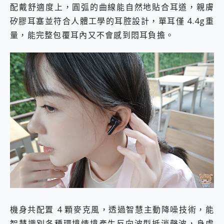
配戴舒適度上，圓弧的曲線能自然地貼合耳道，親膚
矽膠耳塞並符合人體工學的耳腔設計，單耳僅 4.4g重
量，能完整包覆耳內又不會感到悶耳負擔。
機身共配置 4 顆麥克風，透過智慧主動降噪技術，能
智慧識別各種環境情境產生反向波型抵消聲波，身處