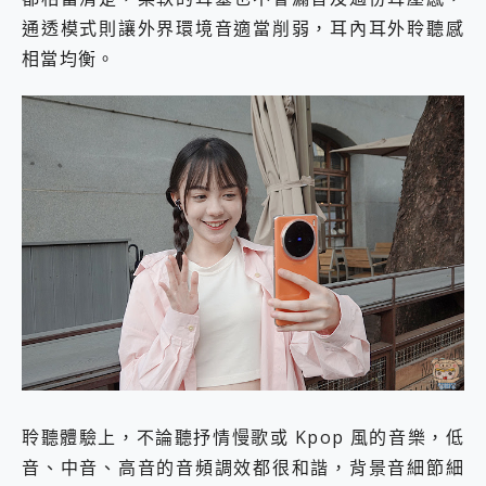
通透模式則讓外界環境音適當削弱，耳內耳外聆聽感
相當均衡。
聆聽體驗上，不論聽抒情慢歌或 Kpop 風的音樂，低
音、中音、高音的音頻調效都很和諧，背景音細節細