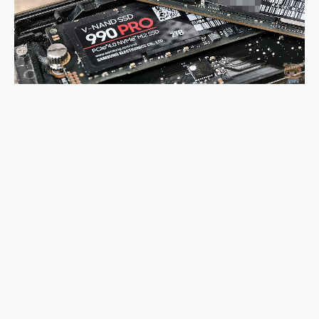
2億 APO蔡司長焦神機降臨~ vivo X200 Pro、vivo X200 就是這麼好拍
EaseUS Vocal Remover 免費線上去聲器一鍵去除人聲 人聲 音樂分離 2024 消除人聲推薦
3 個超值 MHN 飛人工具分享~~ iToolab AnyGo 魔物獵人 Now飛人 ios教學 不出門也可以到處走
Locawhere AnyTo 寶可夢飛人 AnyTo 不出門也可以飛遍全世界
小體積 40000mAh 超大容量 一次充5個設備 充好充滿 CUKTECH 酷態科 300W 微型充電站 開箱 評測
97.3% 恢復率，資料救援就是這麼簡單 EaseUS Data Recovery Wizard Free 18.0.0 業界最好的資料救援軟體
磁碟系統大風吹 有了 磁碟管理程式 EaseUS Partition Master 就是這麼簡單
全新 SONY Xperia 1 VI 開箱! 相機實測! 長焦覆蓋更遠更清晰、2日長續航、頂尖影音娛樂效能~
Xiaomi 14 Ultra 開箱 評測~ 有深度的 Leica 影像旗艦手機! 加碼小旗艦 Xiaomi 14 開箱 評測
vivo TWS 3e 真無線藍牙耳機智慧降噪升級、音質明亮溫潤，並支援雙設備連接~
MSI Claw 掌機專屬配件包 來囉 完美保護 MSI Claw A1M-026TW 電競掌機
人像旗艦 vivo V30 系列 開箱 評測! 首搭蔡司光學鏡頭、攝影棚級柔光環、拍攝功能最好玩的美拍神機 vivo V30 Pro
多個願望一次滿足 超強散熱 微星 MSI Claw A1M-026TW 電競掌機 開箱 評測
一吸完美對位 擁有超強吸力與超好用的隱磁支架 O-ONE MAG 最會吸的行動電源 開箱 評測
Motorola edge 70 pro 及 moto g37 power上市，登錄在送飛利浦氣炸鍋
近八千元的 Soundcore Liberty 5 Pro Max，有螢幕的耳機會是智商稅嗎?
ASUS Pad 全面應援 Me Time，加碼愛奇藝黃金雙周卡體驗，專案價最低 NT$0 起
榮耀 HONOR 600 Pro x MOLLY Limited Edition 限量版開賣，攜手味全龍進駐大巨蛋萬人盛典