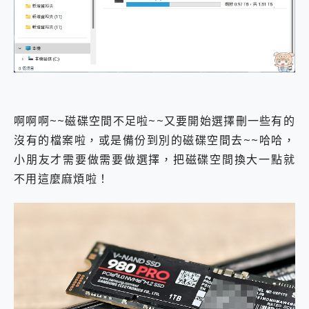
外型超吸晴~ 給您絕佳操控體驗 GravaStar Mercury K1 系列 異星機械鍵盤與 Mercury X 系列 輕量無線電競滑鼠 開箱 評測
開箱~變身「蜘蛛人」椅子軍師！MSI MPG 491CQP QD-OLED 超寬曲面電競螢幕，多工辦公、爽度滿滿的終極桌面體驗
iPhone 17 系列 有認證的防護來囉！ imos 首家導入 UL MCV 行銷宣告驗證的手機配件品牌
DJI Osmo Pocket 3 爽爽帶回家 歡慶 EaseUS 21 週年到來，「Slogan 海報徵稿活動」好康大放送
小巧好吸不擋鏡頭 有Qi2認證的 ONPRO MagReact MXs2 5000mAh薄型磁吸無線急速行動電源 開箱 評測
會走動的冷暖氣 SONY REON POCKET PRO 穿戴式智慧冷暖調溫裝置 開箱 評測
寶可夢飛人外掛iToolab AnyGo全新升級，GO Fest 五折優惠嗨翻天！支援 iOS/Android！
百倍變焦實測~ vivo X200 Pro 與 S25 Ultra 誰能滿足全場景拍攝需求？
啊啊啊~~磁碟空間不足啦~~又要開始選擇刪一些有的
超好用的 PLAUD NotePin AI 智慧錄音膠囊~ 您的AI 秘書已上線 每月免費送你 300分鐘轉寫
COMPUTEX 2025 來囉！AGI亞奇雷 AI・Gaming・創作儲存方案登場，趕快來AGI亞奇雷挑戰任務抽 PS5！
沒有的檔案啦，或是備份到別的磁碟空間去~~哈哈，
自帶線的 有線無線都能充 ONPRO MagReact M5 10000mAh 5合1 磁吸無線急速行動電源 開箱 評測
小朋友才需要做需要做選擇，把磁碟空間換大一點就
飛利浦 JS7310 ⚡【電急便｜行動儲能救車電源】 可靠的旅行夥伴！帶給您優異的安全性與強大供電效能
不用這麼麻煩啦！
是螢幕也是電視! 一機超多用途「MSI微星 Modern MD272UPSW 27型」 4K IPS 輕薄商用智慧聯網螢幕 開箱 評測
您的專屬AI 助手 Yoga Slim 7 Aura Edition 觸控AI筆電 開箱 評測
realme 14 Pro 超硬軍規、冰感變色實測，realme 14 5G 遊戲戰鬥值爆表，效能x娛樂全都要！
iPhone、Apple Watch、AirPods耳機 三個設備充電一起搞定 ONPRO MagReact™ M3 3 in 1可攜摺疊無線充電器 開箱 評測
動靜皆宜「HUAWEI FreeArc」開放式耳掛耳機，無感配戴! 超穩超服貼，音質、通話也很優質
好玩好拍 vivo V50 ~ 口袋裡的 Zeiss 潮流攝影棚!
25種洗烘模式一機搞定! Roborock 衣莉莎白 H1 Neo分子篩洗脫烘 AI 滾筒洗衣機
給 MSI Claw 系列電競掌機 最完美的家 MSI Nest Docking Station 掌機專屬擴充底座 開箱 評測
B&O 精品級音響! Home+ 中嘉寬頻 SoundBox 劇院串流盒 開箱 評測