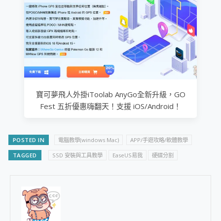
寶可夢飛人外掛iToolab AnyGo全新升級，GO
Fest 五折優惠嗨翻天！支援 iOS/Android！
POSTED IN
電腦教學(windows Mac)
APP/手遊攻略/軟體教學
TAGGED
SSD 安裝與工具教學
EaseUS易我
硬碟分割