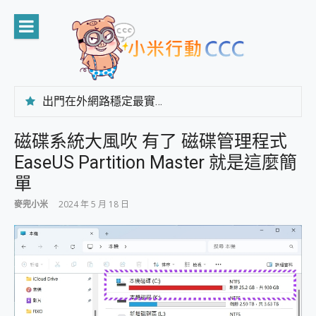
Skip
to
content
出門在外網路穩定最實在 「台灣大哥大」榮獲 4G/5G 在線率全球 NO.3 全台第一與全台六冠王實測心得，走到哪順到哪！
「AUSNAT R1 錄音卡」開箱評測~ 終結會議紀錄地獄，自動生成摘要報告，200+語言翻譯，旅遊最強搭檔。
CP 值天花板~ Bongcom BS5 足球君開箱~ 短焦投影機 3千元就能擁有！ 折扣碼在這～
磁碟系統大風吹 有了 磁碟管理程式
專為 PC上的 XBOX和掌機設計的 FireCuda X1070 SSD 固態硬碟開箱 評測
EaseUS Partition Master 就是這麼簡
台灣製攝影機在這裡，100%全無線設計 SpotCam Solo Eco 太陽能防水雲端攝影機 SpotCam Solo 3 2.5K高畫質戶外攝影機 開箱 評測
電力超超超持久 MSI 微星 Prestige 14 AI+ D3MG-031TW 14吋 開箱評價，AI輕薄商務筆電 Copilot+ PC
單
超懂拍、耐用 AI 街拍機~ realme 16 Pro 開箱評價~ 2 億畫素 LumaColor 影像、持久續航與 IP69K 高防護
麥兜小米
2024 年 5 月 18 日
防窺黑科技 Galaxy S26 Ultra系列保護貼怎麼選？imos AR 低反光玻璃、藍寶石鏡頭貼與軍規防摔殼完整開箱評價
AI 支付 一錶搞定大小事 Xiaomi Watch 5 開箱 評測
超驚艷 讓人一眼就愛上 LENOVO 聯想 Yoga Book 9 14吋 AI輕薄筆電 開箱 評測
美到讓人超想擁有 moto pad 60 系列 與 Moto | Swarovski razr 60 冰藍限定版本 開箱 評測
好用的 EaseUS Partition Master 讓您輕鬆的移除與格式化有防寫保護的隨身碟或SD卡
一鍵修復模糊影片、舊照的 AI 好幫手! VideoProc Converter AI 新版全解析 × 年末優惠，一篇全看懂
小朋友才做選擇 投影機 RGB藍牙音響 氛圍情境燈 我通通都要！ Starfish 2 幻彩膠囊投影機｜結合「 智慧投影 & 煥彩流動 」的沈浸式生活新體驗