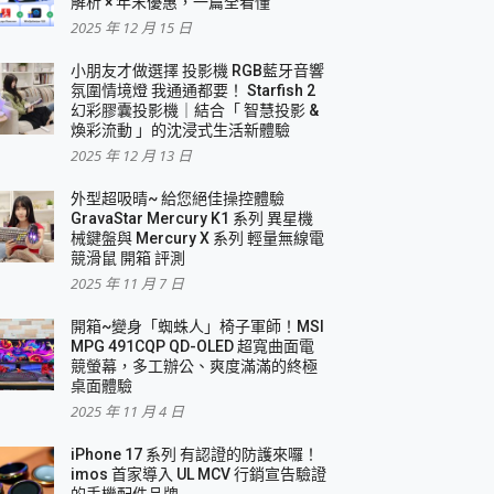
解析 × 年末優惠，一篇全看懂
2025 年 12 月 15 日
小朋友才做選擇 投影機 RGB藍牙音響
氛圍情境燈 我通通都要！ Starfish 2
幻彩膠囊投影機｜結合「 智慧投影 &
煥彩流動 」的沈浸式生活新體驗
2025 年 12 月 13 日
外型超吸晴~ 給您絕佳操控體驗
GravaStar Mercury K1 系列 異星機
械鍵盤與 Mercury X 系列 輕量無線電
競滑鼠 開箱 評測
2025 年 11 月 7 日
開箱~變身「蜘蛛人」椅子軍師！MSI
MPG 491CQP QD-OLED 超寬曲面電
競螢幕，多工辦公、爽度滿滿的終極
桌面體驗
2025 年 11 月 4 日
iPhone 17 系列 有認證的防護來囉！
imos 首家導入 UL MCV 行銷宣告驗證
的手機配件品牌