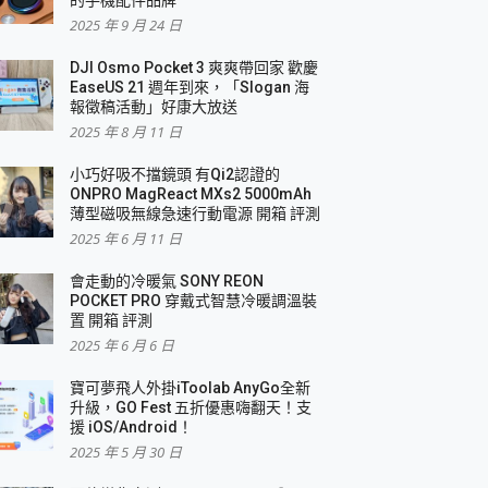
2025 年 9 月 24 日
DJI Osmo Pocket 3 爽爽帶回家 歡慶
EaseUS 21 週年到來，「Slogan 海
報徵稿活動」好康大放送
2025 年 8 月 11 日
小巧好吸不擋鏡頭 有Qi2認證的
ONPRO MagReact MXs2 5000mAh
薄型磁吸無線急速行動電源 開箱 評測
2025 年 6 月 11 日
會走動的冷暖氣 SONY REON
POCKET PRO 穿戴式智慧冷暖調溫裝
置 開箱 評測
2025 年 6 月 6 日
寶可夢飛人外掛iToolab AnyGo全新
升級，GO Fest 五折優惠嗨翻天！支
援 iOS/Android！
2025 年 5 月 30 日