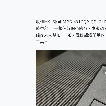
收到MSI 微星 MPG 491CQP QD-O
競螢幕)，一整個超開心的啦，本來想
話烙人來幫忙…….哈，還好超級簡單
工具。