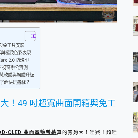
 7 Aura Edition 觸控AI筆電 開箱 評測
軍規、冰感變色實測，realme 14 5G 遊戲戰鬥值爆表，效能x娛樂全都
h、AirPods耳機 三個設備充電一起搞定 ONPRO MagReact™ M3 
eeArc」開放式耳掛耳機，無感配戴! 超穩超服貼，音質、通話也很
袋裡的 Zeiss 潮流攝影棚!
orock 衣莉莎白 H1 Neo分子篩洗脫烘 AI 滾筒洗衣機
與免工具安裝
 最完美的家 MSI Nest Docking Station 掌機專屬擴充底座 開箱
殘影與極致色彩表現
 中嘉寬頻 SoundBox 劇院串流盒 開箱 評測
e 2.0 防烙印
ivo X200 Pro、vivo X200 就是這麼好拍
over 免費線上去聲器一鍵去除人聲 人聲 音樂分離 2024 消除人聲推薦
、三視窗辦公實測
~~ iToolab AnyGo 魔物獵人 Now飛人 ios教學 不出門也可以
ce 智慧軟體與韌體升級
寶可夢飛人 AnyTo 不出門也可以飛遍全世界
是為了趕快玩遊戲？
容量 一次充5個設備 充好充滿 CUKTECH 酷態科 300W 微型充電站
簡單 EaseUS Data Recovery Wizard Free 18.0.0 
 EaseUS Partition Master 就是這麼簡單
大！49 吋超寬曲面開箱與免工
1 VI 開箱! 相機實測! 長焦覆蓋更遠更清晰、2日長續航、頂尖影音娛樂
 評測~ 有深度的 Leica 影像旗艦手機! 加碼小旗艦 Xiaomi 14 開箱 評測
無線藍牙耳機智慧降噪升級、音質明亮溫潤，並支援雙設備連接~
來囉 完美保護 MSI Claw A1M-026TW 電競掌機
P QD-OLED 曲面電競螢幕
真的有夠大！哇賽！超哇
列 開箱 評測! 首搭蔡司光學鏡頭、攝影棚級柔光環、拍攝功能最好玩的美拍神