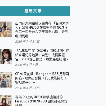
貼與軍規防摔殼完整開箱評價
最新文章
出門在外網路穩定最實在 「台灣大哥
，一篇全看懂
大」榮獲 4G/5G 在線率全球 NO.3 全
台第一與全台六冠王實測心得，走到
機｜結合「 智慧投影 & 煥彩流動 」的沈浸
哪順到哪！
2026 年 7 月 31 日
X 系列 輕量無線電競滑鼠 開箱 評測
多工辦公、爽度滿滿的終極桌面體驗
「AUSNAT R1 錄音卡」開箱評測~ 終
結會議紀錄地獄，自動生成摘要報
好康大放送
告，200+語言翻譯，旅遊最強搭檔。
動電源 開箱 評測
2026 年 5 月 7 日
CP 值天花板~ Bongcom BS5 足球君
開箱~ 短焦投影機 3千元就能擁有！
折扣碼在這～
寫
2026 年 4 月 23 日
挑戰任務抽 PS5！
 開箱 評測
專為 PC上的 XBOX和掌機設計的
與強大供電效能
FireCuda X1070 SSD 固態硬碟開箱
商用智慧聯網螢幕 開箱 評測
評測