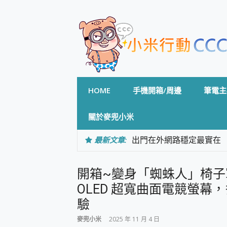
Skip
to
content
HOME
手機開箱/周邊
筆電主
關於麥兜小米
最新文章:
出門在外網路穩定最實在 「
「AUSNAT R1 錄音
CP 值天花板~ Bongco
開箱~變身「蜘蛛人」椅子軍師！
專為 PC上的 XBOX和掌機設計
台灣製攝影機在這裡，100%全無
OLED 超寬曲面電競螢
測
驗
電力超超超持久 MSI 微星 Pre
超懂拍、耐用 AI 街拍機~ re
麥兜小米
2025 年 11 月 4 日