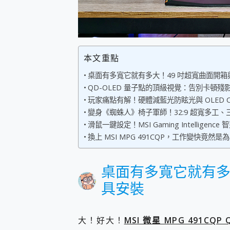
您的專屬AI 助手 Yoga Slim
realme 14 Pro 超硬
iPhone、Apple Watc
動靜皆宜「HUAWEI Fr
好玩好拍 vivo V50 ~ 口
本文重點
25種洗烘模式一機搞定! Rob
桌面有多寬它就有多大！49 吋超寬曲面開箱
給 MSI Claw 系列電競掌機
QD-OLED 量子點的頂級視覺：告別卡頓
B&O 精品級音響! Home+
玩家痛點有解！硬體減藍光防眩光與 OLED Car
2億 APO蔡司長焦神機降臨~ v
EaseUS Vocal Rem
變身《蜘蛛人》椅子軍師！32:9 超寬多工
3 個超值 MHN 飛人工具分享
滑鼠一鍵設定！MSI Gaming Intelligen
Locawhere AnyTo 
換上 MSI MPG 491CQP，工作變快竟然
小體積 40000mAh 超大
97.3% 恢復率，資料救援就是這麼
磁碟系統大風吹 有了 磁碟管理程式
桌面有多寬它就有多
全新 SONY Xperia 
具安裝
Xiaomi 14 Ultra 開箱
vivo TWS 3e 真
MSI Claw 掌機專屬配件包 
大！好大！
MSI 微星 MPG 491CQ
人像旗艦 vivo V30 系