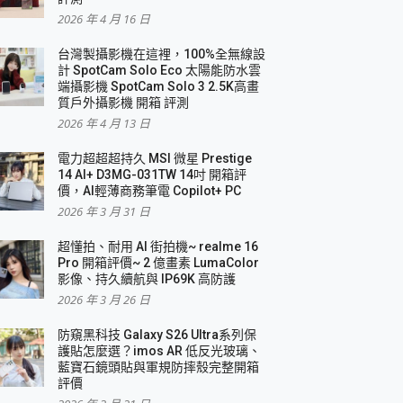
2026 年 4 月 16 日
要！
台灣製攝影機在這裡，100%全無線設
3 in 1可攜摺疊無線充電器 開箱 評測
計 SpotCam Solo Eco 太陽能防水雲
優質
端攝影機 SpotCam Solo 3 2.5K高畫
質戶外攝影機 開箱 評測
2026 年 4 月 13 日
 評測
電力超超超持久 MSI 微星 Prestige
14 AI+ D3MG-031TW 14吋 開箱評
價，AI輕薄商務筆電 Copilot+ PC
2026 年 3 月 31 日
到處走
超懂拍、耐用 AI 街拍機~ realme 16
 開箱 評測
Pro 開箱評價~ 2 億畫素 LumaColor
業界最好的資料救援軟體
影像、持久續航與 IP69K 高防護
2026 年 3 月 26 日
效能~
防窺黑科技 Galaxy S26 Ultra系列保
護貼怎麼選？imos AR 低反光玻璃、
藍寶石鏡頭貼與軍規防摔殼完整開箱
評價
機 vivo V30 Pro