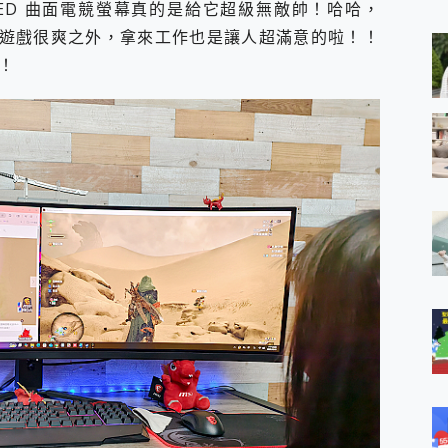
D-OLED 曲面電競螢幕真的是給它超級無敵帥！哈哈，
 MSI Claw A1M-026TW 電競掌機 開箱 評測
與超好用的隱磁支架 O-ONE MAG 最會吸的行動電源 開箱 評測
遊戲很爽之外，拿來工作也是讓人超滿意的啦！！
業增距鏡實測：Find X9 Ultra 光學長焦隨手拍，紀錄生活就是這麼
！
ro 及 moto g37 power上市，登錄在送飛利浦氣炸鍋
iberty 5 Pro Max，有螢幕的耳機會是智商稅嗎?
e Time，加碼愛奇藝黃金雙周卡體驗，專案價最低 NT$0 起