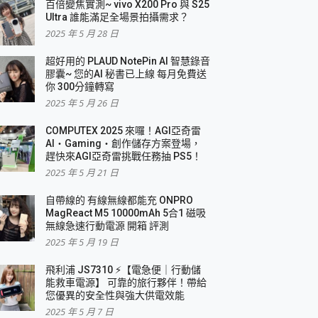
百倍變焦實測~ vivo X200 Pro 與 S25
Ultra 誰能滿足全場景拍攝需求？
2025 年 5 月 28 日
超好用的 PLAUD NotePin AI 智慧錄音
膠囊~ 您的AI 秘書已上線 每月免費送
你 300分鐘轉寫
2025 年 5 月 26 日
COMPUTEX 2025 來囉！AGI亞奇雷
AI・Gaming・創作儲存方案登場，
趕快來AGI亞奇雷挑戰任務抽 PS5！
2025 年 5 月 21 日
自帶線的 有線無線都能充 ONPRO
MagReact M5 10000mAh 5合1 磁吸
無線急速行動電源 開箱 評測
2025 年 5 月 19 日
飛利浦 JS7310 ⚡【電急便｜行動儲
能救車電源】 可靠的旅行夥伴！帶給
您優異的安全性與強大供電效能
2025 年 5 月 7 日