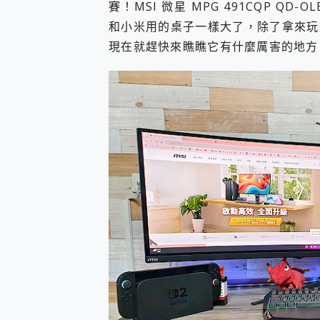
賽！MSI 微星 MPG 491CQP Q
多個願望一次滿足 超強散熱 微星
一吸完美對位 擁有超強吸力
和小米用的桌子一樣大了，除了拿來玩
OPPO 哈蘇 300mm 專
現在就趕快來瞧瞧它有什麼厲害的地方
Motorola edge 70 p
近八千元的 Soundcore L
ASUS Pad 全面應援 M