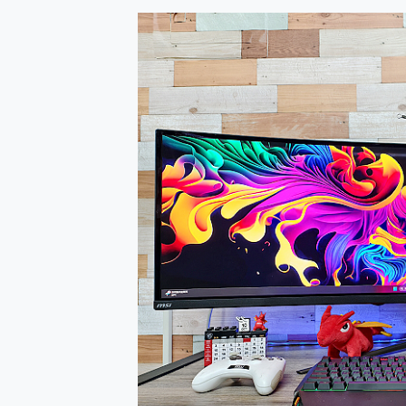
防窺黑科技 Galaxy S2
AI 支付 一錶搞定大小事 Xiao
超驚艷 讓人一眼就愛上 LENOV
美到讓人超想擁有 moto pad 
好用的 EaseUS Parti
一鍵修復模糊影片、舊照的 AI 
小朋友才做選擇 投影機 RG
式生活新體驗
外型超吸晴~ 給您絕佳操控體驗 
開箱~變身「蜘蛛人」椅子軍師
iPhone 17 系列 有認
DJI Osmo Pocket 3
小巧好吸不擋鏡頭 有Qi2認證
會走動的冷暖氣 SONY RE
寶可夢飛人外掛iToolab An
百倍變焦實測~ vivo X200
超好用的 PLAUD NoteP
COMPUTEX 2025 來
自帶線的 有線無線都能充 ONP
飛利浦 JS7310 ⚡【
是螢幕也是電視! 一機超多用途