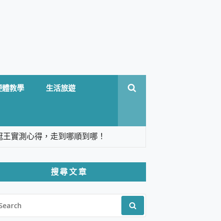
硬體教學
生活旅遊
台六冠王實測心得，走到哪順到哪！
翻譯，旅遊最強搭檔。
搜尋文章
 Solo 3 2.5K高畫質戶外攝影機 開箱 評
EARCH
pilot+ PC
R:
 IP69K 高防護