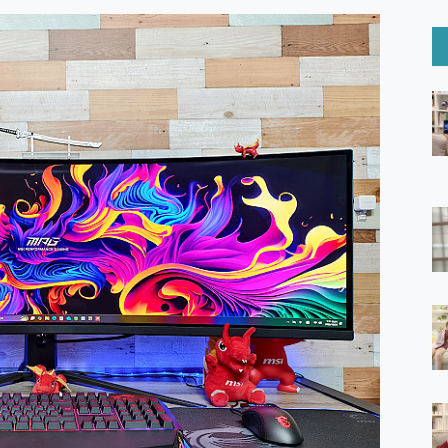
6 Ultra系列保護貼怎麼選？imos AR 低反光玻璃、藍寶石鏡頭
mi Watch 5 開箱 評測
O 聯想 Yoga Book 9 14吋 AI輕薄筆電 開箱 評測
60 系列 與 Moto | Swarovski razr 60 冰藍限定版本 開箱 評測
tion Master 讓您輕鬆的移除與格式化有防寫保護的隨身碟或SD卡
好幫手! VideoProc Converter AI 新版全解析 × 年末優惠
B藍牙音響 氛圍情境燈 我通通都要！ Starfish 2 幻彩膠囊投影
GravaStar Mercury K1 系列 異星機械鍵盤與 Mercury 
！MSI MPG 491CQP QD-OLED 超寬曲面電競螢幕，
證的防護來囉！ imos 首家導入 UL MCV 行銷宣告驗證的手機配件品牌
 爽爽帶回家 歡慶 EaseUS 21 週年到來，「Slogan 海報徵稿活動」
的 ONPRO MagReact MXs2 5000mAh薄型磁吸無線急速行
ON POCKET PRO 穿戴式智慧冷暖調溫裝置 開箱 評測
yGo全新升級，GO Fest 五折優惠嗨翻天！支援 iOS/Android！
 Pro 與 S25 Ultra 誰能滿足全場景拍攝需求？
in AI 智慧錄音膠囊~ 您的AI 秘書已上線 每月免費送你 300分鐘轉
囉！AGI亞奇雷 AI・Gaming・創作儲存方案登場，趕快來AGI亞奇雷
RO MagReact M5 10000mAh 5合1 磁吸無線急速行動電源
電急便｜行動儲能救車電源】 可靠的旅行夥伴！帶給您優異的安全性
「MSI微星 Modern MD272UPSW 27型」 4K IPS 輕薄