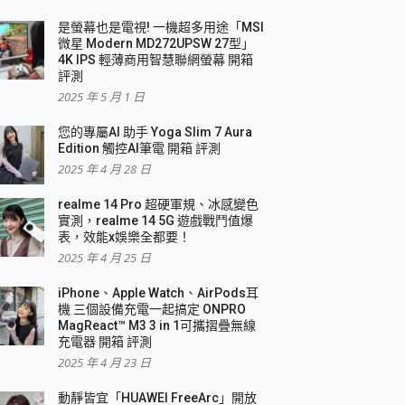
是螢幕也是電視! 一機超多用途「MSI
微星 Modern MD272UPSW 27型」
4K IPS 輕薄商用智慧聯網螢幕 開箱
評測
2025 年 5 月 1 日
您的專屬AI 助手 Yoga Slim 7 Aura
Edition 觸控AI筆電 開箱 評測
2025 年 4 月 28 日
realme 14 Pro 超硬軍規、冰感變色
實測，realme 14 5G 遊戲戰鬥值爆
表，效能x娛樂全都要！
2025 年 4 月 25 日
iPhone、Apple Watch、AirPods耳
機 三個設備充電一起搞定 ONPRO
MagReact™ M3 3 in 1可攜摺疊無線
充電器 開箱 評測
2025 年 4 月 23 日
動靜皆宜「HUAWEI FreeArc」開放