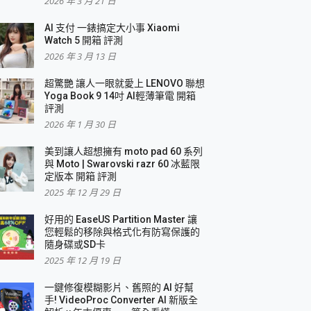
2026 年 3 月 21 日
AI 支付 一錶搞定大小事 Xiaomi
簡單
Watch 5 開箱 評測
2026 年 3 月 13 日
超驚艷 讓人一眼就愛上 LENOVO 聯想
Yoga Book 9 14吋 AI輕薄筆電 開箱
評測
2026 年 1 月 30 日
美到讓人超想擁有 moto pad 60 系列
與 Moto | Swarovski razr 60 冰藍限
定版本 開箱 評測
2025 年 12 月 29 日
好用的 EaseUS Partition Master 讓
您輕鬆的移除與格式化有防寫保護的
隨身碟或SD卡
2025 年 12 月 19 日
一鍵修復模糊影片、舊照的 AI 好幫
手! VideoProc Converter AI 新版全