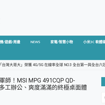
機/遊戲/周邊
NEWS
家電/智慧小物
小米3C 軟體
台灣大哥大」榮獲 4G/5G 在線率全球 NO.3 全台第一與全
卡」開箱評測~ 終結會議紀錄地獄，自動生成摘要報告，200+語言
m BS5 足球君開箱~ 短焦投影機 3千元就能擁有！ 折扣碼在這～
MSI MPG 491CQP QD-
的 FireCuda X1070 SSD 固態硬碟開箱 評測
線設計 SpotCam Solo Eco 太陽能防水雲端攝影機 SpotCam
幕，多工辦公、爽度滿滿的終極桌面體
S
stige 14 AI+ D3MG-031TW 14吋 開箱評價，AI輕薄商務筆電 Co
FO
alme 16 Pro 開箱評價~ 2 億畫素 LumaColor 影像、持久續航與