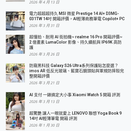
2026 年 4 月 13 日
電力超超超持久 MSI 微星 Prestige 14 AI+ D3MG-
031TW 14吋 開箱評價，AI輕薄商務筆電 Copilot+ PC
2026 年 3 月 31 日
超懂拍、耐用 AI 街拍機~ realme 16 Pro 開箱評價~
2 億畫素 LumaColor 影像、持久續航與 IP69K 高防
護
2026 年 3 月 26 日
防窺黑科技 Galaxy S26 Ultra系列保護貼怎麼選？
imos AR 低反光玻璃、藍寶石鏡頭貼與軍規防摔殼完
整開箱評價
2026 年 3 月 21 日
AI 支付 一錶搞定大小事 Xiaomi Watch 5 開箱 評測
2026 年 3 月 13 日
超驚艷 讓人一眼就愛上 LENOVO 聯想 Yoga Book 9
14吋 AI輕薄筆電 開箱 評測
2026 年 1 月 30 日