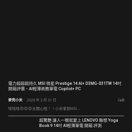
電力超超超持久 MSI 微星 Prestige 14 AI+ D3MG-031TW 14吋
開箱評價，AI輕薄商務筆電 Copilot+ PC
麥兜小米
2026 年 3 月 31 日
0
哇哇哇😍😍😍太開心啦！！小米拿到MSI ...
超驚艷 讓人一眼就愛上 LENOVO 聯想 Yoga
Book 9 14吋 AI輕薄筆電 開箱 評測