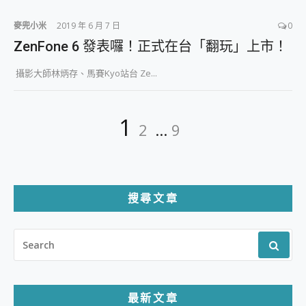
麥兜小米
2019 年 6 月 7 日
0
ZenFone 6 發表囉！正式在台「翻玩」上市！
攝影大師林炳存、馬賽Kyo站台 Ze...
文
Page
Page
Page
1
2
...
9
章
分
頁
搜尋文章
SEARCH
FOR:
最新文章