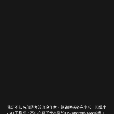
我是不知名部落客兼流浪作家，網路暱稱麥兜小米，現職小
小IT工程師，不小心寫了幾本關於iOS/Android/Mac的書。