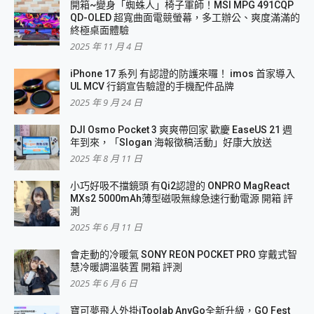
開箱~變身「蜘蛛人」椅子軍師！MSI MPG 491CQP
QD-OLED 超寬曲面電競螢幕，多工辦公、爽度滿滿的
終極桌面體驗
2025 年 11 月 4 日
iPhone 17 系列 有認證的防護來囉！ imos 首家導入
UL MCV 行銷宣告驗證的手機配件品牌
2025 年 9 月 24 日
DJI Osmo Pocket 3 爽爽帶回家 歡慶 EaseUS 21 週
年到來，「Slogan 海報徵稿活動」好康大放送
2025 年 8 月 11 日
小巧好吸不擋鏡頭 有Qi2認證的 ONPRO MagReact
MXs2 5000mAh薄型磁吸無線急速行動電源 開箱 評
測
2025 年 6 月 11 日
會走動的冷暖氣 SONY REON POCKET PRO 穿戴式智
慧冷暖調溫裝置 開箱 評測
2025 年 6 月 6 日
寶可夢飛人外掛iToolab AnyGo全新升級，GO Fest