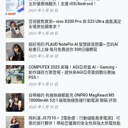
五折優惠嗨翻天！支援 iOS/Android！
2025 年 5 月 30 日
百倍變焦實測~ vivo X200 Pro 與 S25 Ultra 誰能滿足
全場景拍攝需求？
2025 年 5 月 28 日
超好用的 PLAUD NotePin AI 智慧錄音膠囊~ 您的AI
秘書已上線 每月免費送你 300分鐘轉寫
2025 年 5 月 26 日
COMPUTEX 2025 來囉！AGI亞奇雷 AI・Gaming・
創作儲存方案登場，趕快來AGI亞奇雷挑戰任務抽
PS5！
2025 年 5 月 21 日
自帶線的 有線無線都能充 ONPRO MagReact M5
10000mAh 5合1 磁吸無線急速行動電源 開箱 評測
2025 年 5 月 19 日
飛利浦 JS7310 ⚡【電急便｜行動儲能救車電源】 可
靠的旅行夥伴！帶給您優異的安全性與強大供電效能