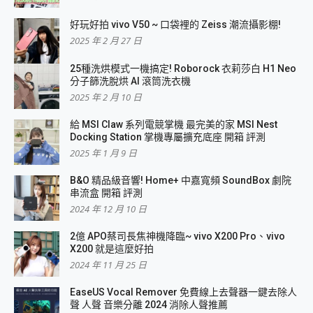
好玩好拍 vivo V50 ~ 口袋裡的 Zeiss 潮流攝影棚!
2025 年 2 月 27 日
25種洗烘模式一機搞定! Roborock 衣莉莎白 H1 Neo
分子篩洗脫烘 AI 滾筒洗衣機
2025 年 2 月 10 日
給 MSI Claw 系列電競掌機 最完美的家 MSI Nest
Docking Station 掌機專屬擴充底座 開箱 評測
2025 年 1 月 9 日
B&O 精品級音響! Home+ 中嘉寬頻 SoundBox 劇院
串流盒 開箱 評測
2024 年 12 月 10 日
2億 APO蔡司長焦神機降臨~ vivo X200 Pro、vivo
X200 就是這麼好拍
2024 年 11 月 25 日
EaseUS Vocal Remover 免費線上去聲器一鍵去除人
聲 人聲 音樂分離 2024 消除人聲推薦