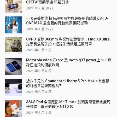
026TW 電競掌機 開箱 評測
2024 年 3 月 29 日
一吸完美對位 擁有超強吸力與超好用的隱磁支架 O-
ONE MAG 最會吸的行動電源 開箱 評測
2024 年 1 月 25 日
OPPO 哈蘇 300mm 專業增距鏡實測：Find X9 Ultra
光學長焦隨手拍，紀錄生活就是這麼簡單
2026 年 8 月 7 日
Motorola edge 70 pro 及 moto g37 power上市，登
錄在送飛利浦氣炸鍋
2026 年 8 月 6 日
近八千元的 Soundcore Liberty 5 Pro Max，有螢幕
的耳機會是智商稅嗎?
2026 年 8 月 4 日
ASUS Pad 全面應援 Me Time，加碼愛奇藝黃金雙周
卡體驗，專案價最低 NT$0 起
2026 年 8 月 3 日