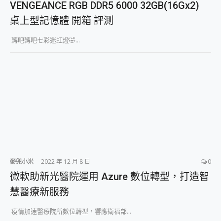
VENGEANCE RGB DDR5 6000 32GB(16Gx2)
2億 APO蔡司長焦神機降臨~ vivo X200 Pro、vivo X200 就是這麼好拍
桌上型記憶體 開箱 評測
EaseUS Vocal Remover 免費線上去聲器一鍵去除人聲 人聲 音樂分離 2024 消除人聲推薦
3 個超值 MHN 飛人工具分享~~ iToolab AnyGo 魔物獵人 Now飛人 ios教學 不出門也可以到處走
轉吧轉吧七彩迷虹燈🤣...
Locawhere AnyTo 寶可夢飛人 AnyTo 不出門也可以飛遍全世界
小體積 40000mAh 超大容量 一次充5個設備 充好充滿 CUKTECH 酷態科 300W 微型充電站 開箱 評測
97.3% 恢復率，資料救援就是這麼簡單 EaseUS Data Recovery Wizard Free 18.0.0 業界最好的資料救援軟體
磁碟系統大風吹 有了 磁碟管理程式 EaseUS Partition Master 就是這麼簡單
全新 SONY Xperia 1 VI 開箱! 相機實測! 長焦覆蓋更遠更清晰、2日長續航、頂尖影音娛樂效能~
Xiaomi 14 Ultra 開箱 評測~ 有深度的 Leica 影像旗艦手機! 加碼小旗艦 Xiaomi 14 開箱 評測
vivo TWS 3e 真無線藍牙耳機智慧降噪升級、音質明亮溫潤，並支援雙設備連接~
MSI Claw 掌機專屬配件包 來囉 完美保護 MSI Claw A1M-026TW 電競掌機
人像旗艦 vivo V30 系列 開箱 評測! 首搭蔡司光學鏡頭、攝影棚級柔光環、拍攝功能最好玩的美拍神機 vivo V30 Pro
多個願望一次滿足 超強散熱 微星 MSI Claw A1M-026TW 電競掌機 開箱 評測
一吸完美對位 擁有超強吸力與超好用的隱磁支架 O-ONE MAG 最會吸的行動電源 開箱 評測
OPPO 哈蘇 300mm 專業增距鏡實測：Find X9 Ultra 光學長焦隨手拍，紀錄生活就是這麼簡單
麥兜小米
2022 年 12 月 8 日
0
Motorola edge 70 pro 及 moto g37 power上市，登錄在送飛利浦氣炸鍋
微軟助新光醫院運用 Azure 數位轉型，打造智
近八千元的 Soundcore Liberty 5 Pro Max，有螢幕的耳機會是智商稅嗎?
慧醫療新服務
ASUS Pad 全面應援 Me Time，加碼愛奇藝黃金雙周卡體驗，專案價最低 NT$0 起
疫情加速醫療院所數位轉型，響應衛福部...