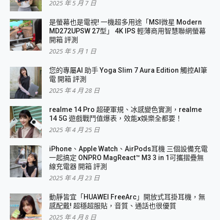
2025 年 5 月 7 日
是螢幕也是電視! 一機超多用途「MSI微星 Modern
MD272UPSW 27型」 4K IPS 輕薄商用智慧聯網螢幕
開箱 評測
2025 年 5 月 1 日
您的專屬AI 助手 Yoga Slim 7 Aura Edition 觸控AI筆
電 開箱 評測
2025 年 4 月 28 日
realme 14 Pro 超硬軍規、冰感變色實測，realme
14 5G 遊戲戰鬥值爆表，效能x娛樂全都要！
2025 年 4 月 25 日
iPhone、Apple Watch、AirPods耳機 三個設備充電
一起搞定 ONPRO MagReact™ M3 3 in 1可攜摺疊無
線充電器 開箱 評測
2025 年 4 月 23 日
動靜皆宜「HUAWEI FreeArc」開放式耳掛耳機，無
感配戴! 超穩超服貼，音質、通話也很優質
2025 年 4 月 8 日