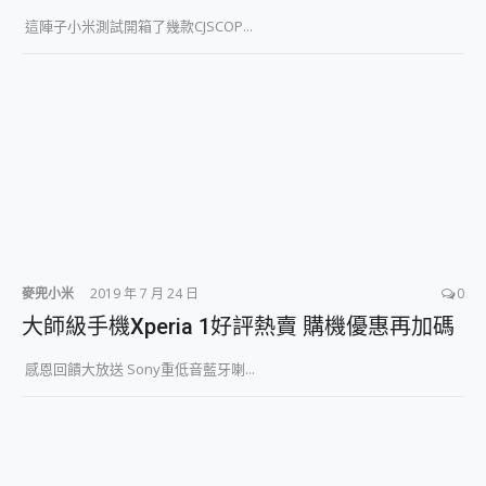
這陣子小米測試開箱了幾款CJSCOP...
麥兜小米
2019 年 7 月 24 日
0
大師級手機Xperia 1好評熱賣 購機優惠再加碼
感恩回饋大放送 Sony重低音藍牙喇...