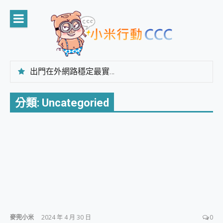
Skip
to
content
出門在外網路穩定最實在 「台灣大哥大」榮獲 4G/5G 在線率全球 NO.3 全台第一與全台六冠王實測心得，走到哪順到哪！
「AUSNAT R1 錄音卡」開箱評測~ 終結會議紀錄地獄，自動生成摘要報告，200+語言翻譯，旅遊最強搭檔。
CP 值天花板~ Bongcom BS5 足球君開箱~ 短焦投影機 3千元就能擁有！ 折扣碼在這～
分類:
Uncategoried
專為 PC上的 XBOX和掌機設計的 FireCuda X1070 SSD 固態硬碟開箱 評測
台灣製攝影機在這裡，100%全無線設計 SpotCam Solo Eco 太陽能防水雲端攝影機 SpotCam Solo 3 2.5K高畫質戶外攝影機 開箱 評測
電力超超超持久 MSI 微星 Prestige 14 AI+ D3MG-031TW 14吋 開箱評價，AI輕薄商務筆電 Copilot+ PC
超懂拍、耐用 AI 街拍機~ realme 16 Pro 開箱評價~ 2 億畫素 LumaColor 影像、持久續航與 IP69K 高防護
防窺黑科技 Galaxy S26 Ultra系列保護貼怎麼選？imos AR 低反光玻璃、藍寶石鏡頭貼與軍規防摔殼完整開箱評價
AI 支付 一錶搞定大小事 Xiaomi Watch 5 開箱 評測
超驚艷 讓人一眼就愛上 LENOVO 聯想 Yoga Book 9 14吋 AI輕薄筆電 開箱 評測
美到讓人超想擁有 moto pad 60 系列 與 Moto | Swarovski razr 60 冰藍限定版本 開箱 評測
好用的 EaseUS Partition Master 讓您輕鬆的移除與格式化有防寫保護的隨身碟或SD卡
一鍵修復模糊影片、舊照的 AI 好幫手! VideoProc Converter AI 新版全解析 × 年末優惠，一篇全看懂
小朋友才做選擇 投影機 RGB藍牙音響 氛圍情境燈 我通通都要！ Starfish 2 幻彩膠囊投影機｜結合「 智慧投影 & 煥彩流動 」的沈浸式生活新體驗
麥兜小米
2024 年 4 月 30 日
0