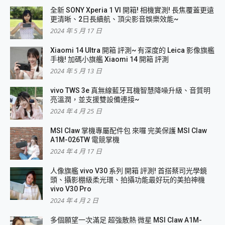
全新 SONY Xperia 1 VI 開箱! 相機實測! 長焦覆蓋更遠
更清晰、2日長續航、頂尖影音娛樂效能~
2024 年 5 月 17 日
Xiaomi 14 Ultra 開箱 評測~ 有深度的 Leica 影像旗艦
手機! 加碼小旗艦 Xiaomi 14 開箱 評測
2024 年 5 月 13 日
vivo TWS 3e 真無線藍牙耳機智慧降噪升級、音質明
亮溫潤，並支援雙設備連接~
2024 年 4 月 25 日
MSI Claw 掌機專屬配件包 來囉 完美保護 MSI Claw
A1M-026TW 電競掌機
2024 年 4 月 17 日
人像旗艦 vivo V30 系列 開箱 評測! 首搭蔡司光學鏡
頭、攝影棚級柔光環、拍攝功能最好玩的美拍神機
vivo V30 Pro
2024 年 4 月 2 日
多個願望一次滿足 超強散熱 微星 MSI Claw A1M-