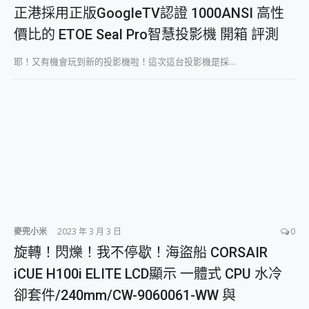
外型超吸晴~ 給您絕佳操控體驗 GravaStar Mercury K1 系列 異星機械鍵盤與 Mercury X 系列 輕量無線電競滑鼠 開箱 評測
正港採用正版GoogleTV認證 1000ANSI 高性
開箱~變身「蜘蛛人」椅子軍師！MSI MPG 491CQP QD-OLED 超寬曲面電競螢幕，多工辦公、爽度滿滿的終極桌面體驗
價比的 ETOE Seal Pro智慧投影機 開箱 評測
iPhone 17 系列 有認證的防護來囉！ imos 首家導入 UL MCV 行銷宣告驗證的手機配件品牌
DJI Osmo Pocket 3 爽爽帶回家 歡慶 EaseUS 21 週年到來，「Slogan 海報徵稿活動」好康大放送
耶！又有機會玩到新的投影機啦！這次這台投影機是採...
小巧好吸不擋鏡頭 有Qi2認證的 ONPRO MagReact MXs2 5000mAh薄型磁吸無線急速行動電源 開箱 評測
會走動的冷暖氣 SONY REON POCKET PRO 穿戴式智慧冷暖調溫裝置 開箱 評測
寶可夢飛人外掛iToolab AnyGo全新升級，GO Fest 五折優惠嗨翻天！支援 iOS/Android！
百倍變焦實測~ vivo X200 Pro 與 S25 Ultra 誰能滿足全場景拍攝需求？
超好用的 PLAUD NotePin AI 智慧錄音膠囊~ 您的AI 秘書已上線 每月免費送你 300分鐘轉寫
COMPUTEX 2025 來囉！AGI亞奇雷 AI・Gaming・創作儲存方案登場，趕快來AGI亞奇雷挑戰任務抽 PS5！
自帶線的 有線無線都能充 ONPRO MagReact M5 10000mAh 5合1 磁吸無線急速行動電源 開箱 評測
飛利浦 JS7310 ⚡【電急便｜行動儲能救車電源】 可靠的旅行夥伴！帶給您優異的安全性與強大供電效能
是螢幕也是電視! 一機超多用途「MSI微星 Modern MD272UPSW 27型」 4K IPS 輕薄商用智慧聯網螢幕 開箱 評測
您的專屬AI 助手 Yoga Slim 7 Aura Edition 觸控AI筆電 開箱 評測
realme 14 Pro 超硬軍規、冰感變色實測，realme 14 5G 遊戲戰鬥值爆表，效能x娛樂全都要！
iPhone、Apple Watch、AirPods耳機 三個設備充電一起搞定 ONPRO MagReact™ M3 3 in 1可攜摺疊無線充電器 開箱 評測
麥兜小米
2023 年 3 月 3 日
0
動靜皆宜「HUAWEI FreeArc」開放式耳掛耳機，無感配戴! 超穩超服貼，音質、通話也很優質
旋轉！閃爍！我不停歇！海盜船 CORSAIR
好玩好拍 vivo V50 ~ 口袋裡的 Zeiss 潮流攝影棚!
iCUE H100i ELITE LCD顯示 一體式 CPU 水冷
25種洗烘模式一機搞定! Roborock 衣莉莎白 H1 Neo分子篩洗脫烘 AI 滾筒洗衣機
給 MSI Claw 系列電競掌機 最完美的家 MSI Nest Docking Station 掌機專屬擴充底座 開箱 評測
卻套件/240mm/CW-9060061-WW 與
B&O 精品級音響! Home+ 中嘉寬頻 SoundBox 劇院串流盒 開箱 評測