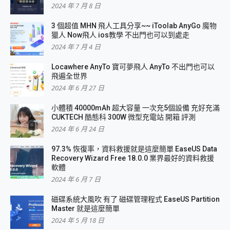
2024 年 7 月 8 日
3 個超值 MHN 飛人工具分享~~ iToolab AnyGo 魔物
獵人 Now飛人 ios教學 不出門也可以到處走
2024 年 7 月 4 日
Locawhere AnyTo 寶可夢飛人 AnyTo 不出門也可以
飛遍全世界
2024 年 6 月 27 日
小體積 40000mAh 超大容量 一次充5個設備 充好充滿
CUKTECH 酷態科 300W 微型充電站 開箱 評測
2024 年 6 月 24 日
97.3% 恢復率，資料救援就是這麼簡單 EaseUS Data
Recovery Wizard Free 18.0.0 業界最好的資料救援
軟體
2024 年 6 月 7 日
磁碟系統大風吹 有了 磁碟管理程式 EaseUS Partition
Master 就是這麼簡單
2024 年 5 月 18 日