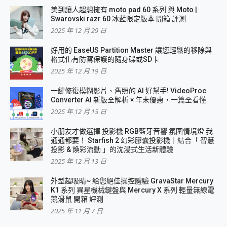
美到讓人超想擁有 moto pad 60 系列 與 Moto |
Swarovski razr 60 冰藍限定版本 開箱 評測
2025 年 12 月 29 日
好用的 EaseUS Partition Master 讓您輕鬆的移除與
格式化有防寫保護的隨身碟或SD卡
2025 年 12 月 19 日
一鍵修復模糊影片、舊照的 AI 好幫手! VideoProc
Converter AI 新版全解析 × 年末優惠，一篇全看懂
2025 年 12 月 15 日
小朋友才做選擇 投影機 RGB藍牙音響 氛圍情境燈 我
通通都要！ Starfish 2 幻彩膠囊投影機｜結合「 智慧
投影 & 煥彩流動 」的沈浸式生活新體驗
2025 年 12 月 13 日
外型超吸晴~ 給您絕佳操控體驗 GravaStar Mercury
K1 系列 異星機械鍵盤與 Mercury X 系列 輕量無線電
競滑鼠 開箱 評測
2025 年 11 月 7 日