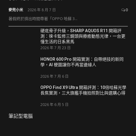
麥兜小米
2026 年 8 月 7 日
0
暑假終於擠出時間帶著「OPPO 哈蘇 3...
硬底骨子升級，SHARP AQUOS R11 開箱評
測：徠卡監修三鏡頭與療癒動態光律，一台更
懂生活的日系黑馬
2026 年 7 月 23 日
HONOR 600 Pro 開箱實測：自帶絕技的新同
學，AI 梗圖讓你不再當邊緣人
2026 年 7 月 6 日
OPPO Find X9 Ultra 開箱評測：10倍哈蘇光學
長焦實測，三大旗艦手機拍照對比與選購心得
2026 年 6 月 5 日
筆記型電腦