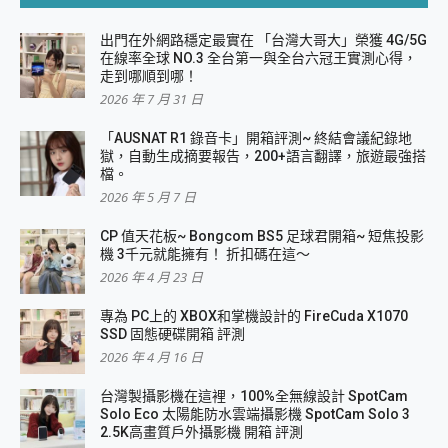
出門在外網路穩定最實在 「台灣大哥大」榮獲 4G/5G
在線率全球 NO.3 全台第一與全台六冠王實測心得，
走到哪順到哪！
2026 年 7 月 31 日
「AUSNAT R1 錄音卡」開箱評測~ 終結會議紀錄地
獄，自動生成摘要報告，200+語言翻譯，旅遊最強搭
檔。
2026 年 5 月 7 日
CP 值天花板~ Bongcom BS5 足球君開箱~ 短焦投影
機 3千元就能擁有！ 折扣碼在這～
2026 年 4 月 23 日
專為 PC上的 XBOX和掌機設計的 FireCuda X1070
SSD 固態硬碟開箱 評測
2026 年 4 月 16 日
台灣製攝影機在這裡，100%全無線設計 SpotCam
Solo Eco 太陽能防水雲端攝影機 SpotCam Solo 3
2.5K高畫質戶外攝影機 開箱 評測