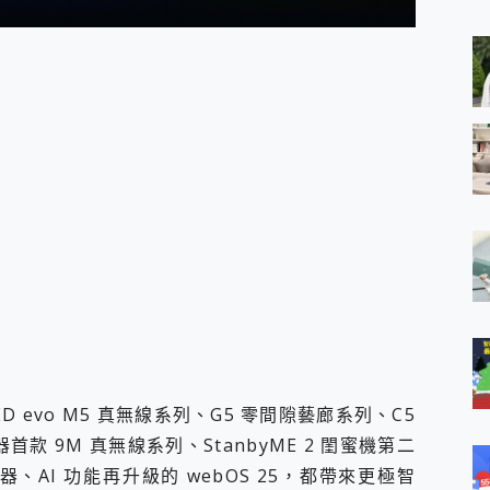
 MSI Claw A1M-026TW 電競掌機 開箱 評測
與超好用的隱磁支架 O-ONE MAG 最會吸的行動電源 開箱 評測
業增距鏡實測：Find X9 Ultra 光學長焦隨手拍，紀錄生活就是這麼
ro 及 moto g37 power上市，登錄在送飛利浦氣炸鍋
iberty 5 Pro Max，有螢幕的耳機會是智商稅嗎?
e Time，加碼愛奇藝黃金雙周卡體驗，專案價最低 NT$0 起
ED evo M5 真無線系列、G5 零間隙藝廊系列、C5
器首款 9M 真無線系列、StanbyME 2 閨蜜機第二
、AI 功能再升級的 webOS 25，都帶來更極智