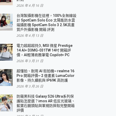
2026 年 4 月 16 日
要！
台灣製攝影機在這裡，100%全無線設
3 in 1可攜摺疊無線充電器 開箱 評測
計 SpotCam Solo Eco 太陽能防水雲
優質
端攝影機 SpotCam Solo 3 2.5K高畫
質戶外攝影機 開箱 評測
2026 年 4 月 13 日
 評測
電力超超超持久 MSI 微星 Prestige
14 AI+ D3MG-031TW 14吋 開箱評
價，AI輕薄商務筆電 Copilot+ PC
2026 年 3 月 31 日
到處走
超懂拍、耐用 AI 街拍機~ realme 16
 開箱 評測
Pro 開箱評價~ 2 億畫素 LumaColor
業界最好的資料救援軟體
影像、持久續航與 IP69K 高防護
2026 年 3 月 26 日
效能~
防窺黑科技 Galaxy S26 Ultra系列保
護貼怎麼選？imos AR 低反光玻璃、
藍寶石鏡頭貼與軍規防摔殼完整開箱
評價
機 vivo V30 Pro