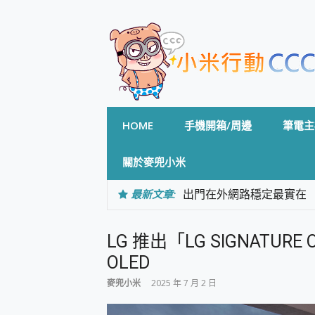
Skip
to
content
HOME
手機開箱/周邊
筆電主
關於麥兜小米
最新文章:
出門在外網路穩定最實在 「
「AUSNAT R1 錄音
CP 值天花板~ Bongco
LG 推出「LG SIGNATUR
專為 PC上的 XBOX和掌機設計
台灣製攝影機在這裡，100%全無
OLED
測
麥兜小米
2025 年 7 月 2 日
電力超超超持久 MSI 微星 Pre
超懂拍、耐用 AI 街拍機~ re