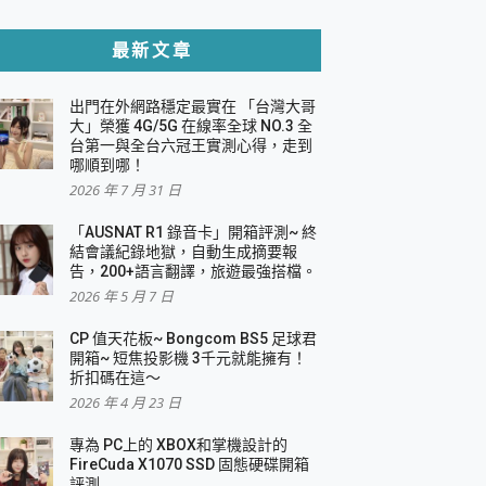
貼與軍規防摔殼完整開箱評價
最新文章
出門在外網路穩定最實在 「台灣大哥
，一篇全看懂
大」榮獲 4G/5G 在線率全球 NO.3 全
台第一與全台六冠王實測心得，走到
機｜結合「 智慧投影 & 煥彩流動 」的沈浸
哪順到哪！
2026 年 7 月 31 日
X 系列 輕量無線電競滑鼠 開箱 評測
多工辦公、爽度滿滿的終極桌面體驗
「AUSNAT R1 錄音卡」開箱評測~ 終
結會議紀錄地獄，自動生成摘要報
好康大放送
告，200+語言翻譯，旅遊最強搭檔。
動電源 開箱 評測
2026 年 5 月 7 日
CP 值天花板~ Bongcom BS5 足球君
開箱~ 短焦投影機 3千元就能擁有！
折扣碼在這～
寫
2026 年 4 月 23 日
挑戰任務抽 PS5！
 開箱 評測
專為 PC上的 XBOX和掌機設計的
與強大供電效能
FireCuda X1070 SSD 固態硬碟開箱
商用智慧聯網螢幕 開箱 評測
評測