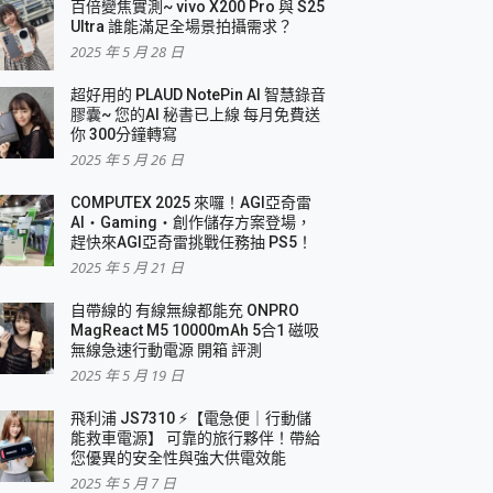
百倍變焦實測~ vivo X200 Pro 與 S25
Ultra 誰能滿足全場景拍攝需求？
2025 年 5 月 28 日
超好用的 PLAUD NotePin AI 智慧錄音
膠囊~ 您的AI 秘書已上線 每月免費送
你 300分鐘轉寫
2025 年 5 月 26 日
COMPUTEX 2025 來囉！AGI亞奇雷
AI・Gaming・創作儲存方案登場，
趕快來AGI亞奇雷挑戰任務抽 PS5！
2025 年 5 月 21 日
自帶線的 有線無線都能充 ONPRO
MagReact M5 10000mAh 5合1 磁吸
無線急速行動電源 開箱 評測
2025 年 5 月 19 日
飛利浦 JS7310 ⚡【電急便｜行動儲
能救車電源】 可靠的旅行夥伴！帶給
您優異的安全性與強大供電效能
2025 年 5 月 7 日