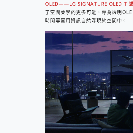
OLED——LG SIGNATURE OLED 
您的專屬AI 助手 Yoga Slim
了空間美學的更多可能，專為透明OLED 
realme 14 Pro 超硬
iPhone、Apple Watc
時間等實用資訊自然浮現於空間中。
動靜皆宜「HUAWEI Fr
好玩好拍 vivo V50 ~ 口
25種洗烘模式一機搞定! Rob
給 MSI Claw 系列電競掌機
B&O 精品級音響! Home+
2億 APO蔡司長焦神機降臨~ v
EaseUS Vocal Rem
3 個超值 MHN 飛人工具分享
Locawhere AnyTo 
小體積 40000mAh 超大
97.3% 恢復率，資料救援就是這麼
磁碟系統大風吹 有了 磁碟管理程式
全新 SONY Xperia 
Xiaomi 14 Ultra 開箱
vivo TWS 3e 真
MSI Claw 掌機專屬配件包 
人像旗艦 vivo V30 系