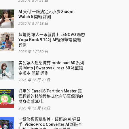
2026 年 3 月 21 日
AI 支付 一錶搞定大小事 Xiaomi
簡單
Watch 5 開箱 評測
2026 年 3 月 13 日
超驚艷 讓人一眼就愛上 LENOVO 聯想
Yoga Book 9 14吋 AI輕薄筆電 開箱
評測
2026 年 1 月 30 日
美到讓人超想擁有 moto pad 60 系列
與 Moto | Swarovski razr 60 冰藍限
定版本 開箱 評測
2025 年 12 月 29 日
好用的 EaseUS Partition Master 讓
您輕鬆的移除與格式化有防寫保護的
隨身碟或SD卡
2025 年 12 月 19 日
一鍵修復模糊影片、舊照的 AI 好幫
手! VideoProc Converter AI 新版全