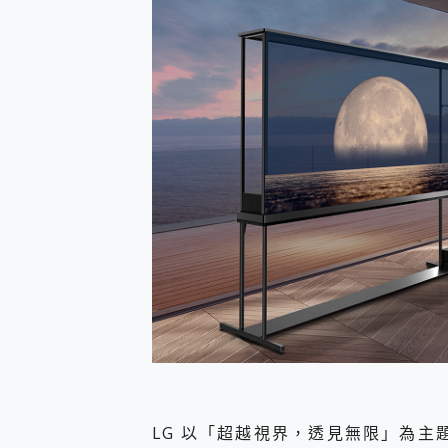
防窺黑科技 Galaxy S2
AI 支付 一錶搞定大小事 Xiao
超驚艷 讓人一眼就愛上 LENOV
美到讓人超想擁有 moto pad 
好用的 EaseUS Parti
一鍵修復模糊影片、舊照的 AI 
小朋友才做選擇 投影機 RG
式生活新體驗
外型超吸晴~ 給您絕佳操控體驗 
開箱~變身「蜘蛛人」椅子軍師
iPhone 17 系列 有認
DJI Osmo Pocket 3
小巧好吸不擋鏡頭 有Qi2認證
會走動的冷暖氣 SONY RE
寶可夢飛人外掛iToolab An
百倍變焦實測~ vivo X200
超好用的 PLAUD NoteP
COMPUTEX 2025 來
自帶線的 有線無線都能充 ONP
飛利浦 JS7310 ⚡【
LG 以「超越視界，透見無限」為主
是螢幕也是電視! 一機超多用途