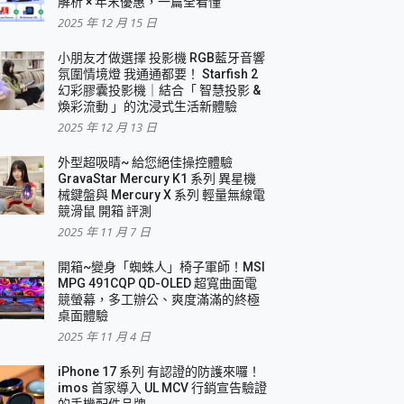
解析 × 年末優惠，一篇全看懂
2025 年 12 月 15 日
小朋友才做選擇 投影機 RGB藍牙音響
氛圍情境燈 我通通都要！ Starfish 2
幻彩膠囊投影機｜結合「 智慧投影 &
煥彩流動 」的沈浸式生活新體驗
2025 年 12 月 13 日
外型超吸晴~ 給您絕佳操控體驗
GravaStar Mercury K1 系列 異星機
械鍵盤與 Mercury X 系列 輕量無線電
競滑鼠 開箱 評測
2025 年 11 月 7 日
開箱~變身「蜘蛛人」椅子軍師！MSI
MPG 491CQP QD-OLED 超寬曲面電
競螢幕，多工辦公、爽度滿滿的終極
桌面體驗
2025 年 11 月 4 日
iPhone 17 系列 有認證的防護來囉！
imos 首家導入 UL MCV 行銷宣告驗證
的手機配件品牌