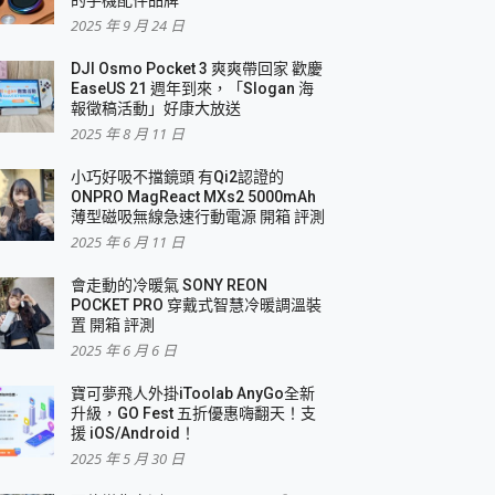
2025 年 9 月 24 日
DJI Osmo Pocket 3 爽爽帶回家 歡慶
EaseUS 21 週年到來，「Slogan 海
報徵稿活動」好康大放送
2025 年 8 月 11 日
小巧好吸不擋鏡頭 有Qi2認證的
ONPRO MagReact MXs2 5000mAh
薄型磁吸無線急速行動電源 開箱 評測
2025 年 6 月 11 日
會走動的冷暖氣 SONY REON
POCKET PRO 穿戴式智慧冷暖調溫裝
置 開箱 評測
2025 年 6 月 6 日
寶可夢飛人外掛iToolab AnyGo全新
升級，GO Fest 五折優惠嗨翻天！支
援 iOS/Android！
2025 年 5 月 30 日