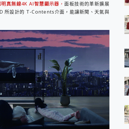
T 透明真無線4K AI智慧顯示器
，
面板技術的革新擴展
 7 Aura Edition 觸控AI筆電 開箱 評測
所設計的 T-Contents介面，能讓新聞、天氣與
軍規、冰感變色實測，realme 14 5G 遊戲戰鬥值爆表，效能x娛樂全都
h、AirPods耳機 三個設備充電一起搞定 ONPRO MagReact™ M3 
eeArc」開放式耳掛耳機，無感配戴! 超穩超服貼，音質、通話也很
袋裡的 Zeiss 潮流攝影棚!
orock 衣莉莎白 H1 Neo分子篩洗脫烘 AI 滾筒洗衣機
 最完美的家 MSI Nest Docking Station 掌機專屬擴充底座 開箱
 中嘉寬頻 SoundBox 劇院串流盒 開箱 評測
ivo X200 Pro、vivo X200 就是這麼好拍
over 免費線上去聲器一鍵去除人聲 人聲 音樂分離 2024 消除人聲推薦
~~ iToolab AnyGo 魔物獵人 Now飛人 ios教學 不出門也可以
寶可夢飛人 AnyTo 不出門也可以飛遍全世界
容量 一次充5個設備 充好充滿 CUKTECH 酷態科 300W 微型充電站
簡單 EaseUS Data Recovery Wizard Free 18.0.0 
 EaseUS Partition Master 就是這麼簡單
1 VI 開箱! 相機實測! 長焦覆蓋更遠更清晰、2日長續航、頂尖影音娛樂
 評測~ 有深度的 Leica 影像旗艦手機! 加碼小旗艦 Xiaomi 14 開箱 評測
無線藍牙耳機智慧降噪升級、音質明亮溫潤，並支援雙設備連接~
來囉 完美保護 MSI Claw A1M-026TW 電競掌機
列 開箱 評測! 首搭蔡司光學鏡頭、攝影棚級柔光環、拍攝功能最好玩的美拍神