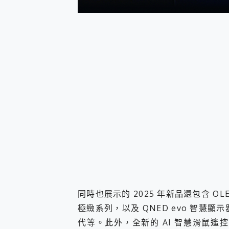
多個願望一次滿足 超強散熱 微星
一吸完美對位 擁有超強吸力
OPPO 哈蘇 300mm 專
Motorola edge 70 p
近八千元的 Soundcore L
ASUS Pad 全面應援 M
同時也展示的 2025 年新品還包含 OL
極緻系列，以及 QNED evo 智慧顯示
代等。此外，全新的 AI 智慧滑鼠遙控器