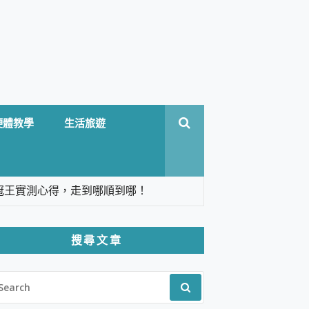
硬體教學
生活旅遊
台六冠王實測心得，走到哪順到哪！
翻譯，旅遊最強搭檔。
搜尋文章
 Solo 3 2.5K高畫質戶外攝影機 開箱 評
EARCH
pilot+ PC
R:
 IP69K 高防護