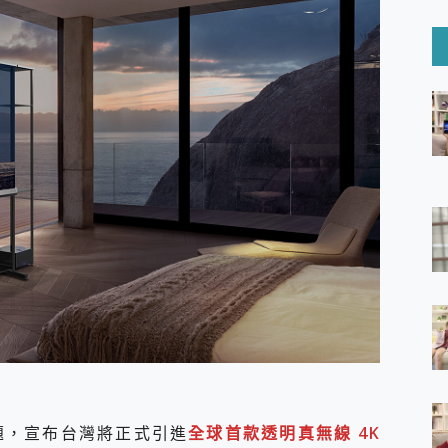
6 Ultra系列保護貼怎麼選？imos AR 低反光玻璃、藍寶石鏡頭
mi Watch 5 開箱 評測
O 聯想 Yoga Book 9 14吋 AI輕薄筆電 開箱 評測
60 系列 與 Moto | Swarovski razr 60 冰藍限定版本 開箱 評測
tion Master 讓您輕鬆的移除與格式化有防寫保護的隨身碟或SD卡
好幫手! VideoProc Converter AI 新版全解析 × 年末優惠
B藍牙音響 氛圍情境燈 我通通都要！ Starfish 2 幻彩膠囊投影
GravaStar Mercury K1 系列 異星機械鍵盤與 Mercury 
！MSI MPG 491CQP QD-OLED 超寬曲面電競螢幕，
證的防護來囉！ imos 首家導入 UL MCV 行銷宣告驗證的手機配件品牌
 爽爽帶回家 歡慶 EaseUS 21 週年到來，「Slogan 海報徵稿活動」
的 ONPRO MagReact MXs2 5000mAh薄型磁吸無線急速行
ON POCKET PRO 穿戴式智慧冷暖調溫裝置 開箱 評測
yGo全新升級，GO Fest 五折優惠嗨翻天！支援 iOS/Android！
 Pro 與 S25 Ultra 誰能滿足全場景拍攝需求？
in AI 智慧錄音膠囊~ 您的AI 秘書已上線 每月免費送你 300分鐘轉
囉！AGI亞奇雷 AI・Gaming・創作儲存方案登場，趕快來AGI亞奇雷
RO MagReact M5 10000mAh 5合1 磁吸無線急速行動電源
電急便｜行動儲能救車電源】 可靠的旅行夥伴！帶給您優異的安全性
題，宣布台灣將正式引進
全球首款透明真無線 4K
「MSI微星 Modern MD272UPSW 27型」 4K IPS 輕薄