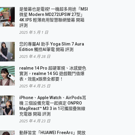
是螢幕也是電視! 一機超多用途「MSI
微星 Modern MD272UPSW 27型」
4K IPS 輕薄商用智慧聯網螢幕 開箱
評測
2025 年 5 月 1 日
您的專屬AI 助手 Yoga Slim 7 Aura
Edition 觸控AI筆電 開箱 評測
2025 年 4 月 28 日
realme 14 Pro 超硬軍規、冰感變色
實測，realme 14 5G 遊戲戰鬥值爆
表，效能x娛樂全都要！
2025 年 4 月 25 日
iPhone、Apple Watch、AirPods耳
機 三個設備充電一起搞定 ONPRO
MagReact™ M3 3 in 1可攜摺疊無線
充電器 開箱 評測
2025 年 4 月 23 日
動靜皆宜「HUAWEI FreeArc」開放