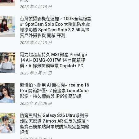
2026 年 4 月 16 日
要！
台灣製攝影機在這裡，100%全無線設
3 in 1可攜摺疊無線充電器 開箱 評測
計 SpotCam Solo Eco 太陽能防水雲
優質
端攝影機 SpotCam Solo 3 2.5K高畫
質戶外攝影機 開箱 評測
2026 年 4 月 13 日
 評測
電力超超超持久 MSI 微星 Prestige
14 AI+ D3MG-031TW 14吋 開箱評
價，AI輕薄商務筆電 Copilot+ PC
2026 年 3 月 31 日
到處走
超懂拍、耐用 AI 街拍機~ realme 16
 開箱 評測
Pro 開箱評價~ 2 億畫素 LumaColor
業界最好的資料救援軟體
影像、持久續航與 IP69K 高防護
2026 年 3 月 26 日
效能~
防窺黑科技 Galaxy S26 Ultra系列保
護貼怎麼選？imos AR 低反光玻璃、
藍寶石鏡頭貼與軍規防摔殼完整開箱
評價
機 vivo V30 Pro