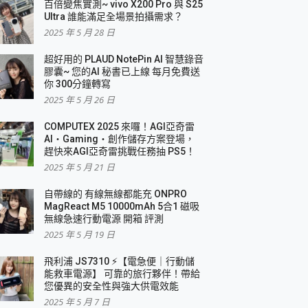
百倍變焦實測~ vivo X200 Pro 與 S25
Ultra 誰能滿足全場景拍攝需求？
2025 年 5 月 28 日
超好用的 PLAUD NotePin AI 智慧錄音
膠囊~ 您的AI 秘書已上線 每月免費送
你 300分鐘轉寫
2025 年 5 月 26 日
COMPUTEX 2025 來囉！AGI亞奇雷
AI・Gaming・創作儲存方案登場，
趕快來AGI亞奇雷挑戰任務抽 PS5！
2025 年 5 月 21 日
自帶線的 有線無線都能充 ONPRO
MagReact M5 10000mAh 5合1 磁吸
無線急速行動電源 開箱 評測
2025 年 5 月 19 日
飛利浦 JS7310 ⚡【電急便｜行動儲
能救車電源】 可靠的旅行夥伴！帶給
您優異的安全性與強大供電效能
2025 年 5 月 7 日