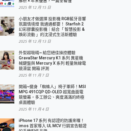
解析 × 年末優惠，一篇全看懂
2025 年 12 月 15 日
小朋友才做選擇 投影機 RGB藍牙音響
氛圍情境燈 我通通都要！ Starfish 2
幻彩膠囊投影機｜結合「 智慧投影 &
煥彩流動 」的沈浸式生活新體驗
2025 年 12 月 13 日
外型超吸晴~ 給您絕佳操控體驗
GravaStar Mercury K1 系列 異星機
械鍵盤與 Mercury X 系列 輕量無線電
競滑鼠 開箱 評測
2025 年 11 月 7 日
開箱~變身「蜘蛛人」椅子軍師！MSI
MPG 491CQP QD-OLED 超寬曲面電
競螢幕，多工辦公、爽度滿滿的終極
桌面體驗
2025 年 11 月 4 日
iPhone 17 系列 有認證的防護來囉！
imos 首家導入 UL MCV 行銷宣告驗證
的手機配件品牌