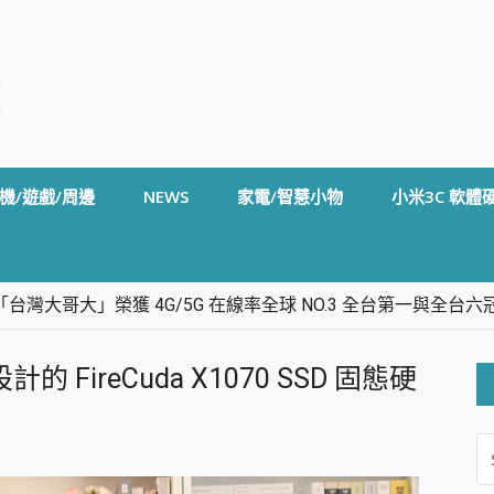
機/遊戲/周邊
NEWS
家電/智慧小物
小米3C 軟體
台灣大哥大」榮獲 4G/5G 在線率全球 NO.3 全台第一與全
卡」開箱評測~ 終結會議紀錄地獄，自動生成摘要報告，200+語言
m BS5 足球君開箱~ 短焦投影機 3千元就能擁有！ 折扣碼在這～
 FireCuda X1070 SSD 固態硬
的 FireCuda X1070 SSD 固態硬碟開箱 評測
線設計 SpotCam Solo Eco 太陽能防水雲端攝影機 SpotCam
S
stige 14 AI+ D3MG-031TW 14吋 開箱評價，AI輕薄商務筆電 Co
FO
alme 16 Pro 開箱評價~ 2 億畫素 LumaColor 影像、持久續航與