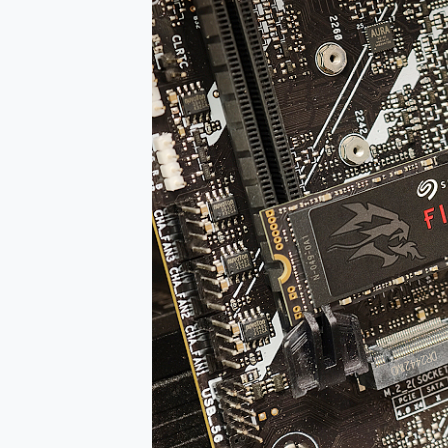
多個願望一次滿足 超強散熱 微星
一吸完美對位 擁有超強吸力
OPPO 哈蘇 300mm 專
Motorola edge 70 p
近八千元的 Soundcore L
ASUS Pad 全面應援 M