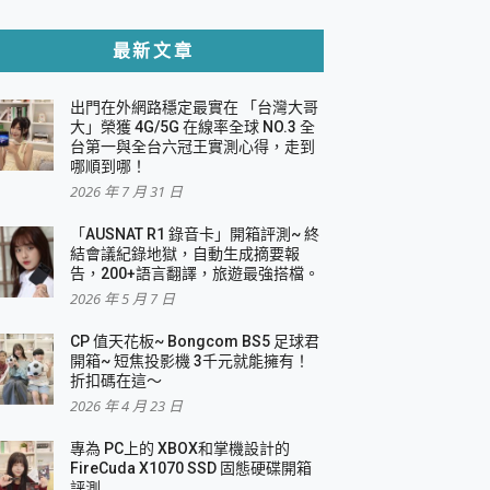
貼與軍規防摔殼完整開箱評價
最新文章
出門在外網路穩定最實在 「台灣大哥
，一篇全看懂
大」榮獲 4G/5G 在線率全球 NO.3 全
台第一與全台六冠王實測心得，走到
機｜結合「 智慧投影 & 煥彩流動 」的沈浸
哪順到哪！
2026 年 7 月 31 日
X 系列 輕量無線電競滑鼠 開箱 評測
多工辦公、爽度滿滿的終極桌面體驗
「AUSNAT R1 錄音卡」開箱評測~ 終
結會議紀錄地獄，自動生成摘要報
好康大放送
告，200+語言翻譯，旅遊最強搭檔。
動電源 開箱 評測
2026 年 5 月 7 日
CP 值天花板~ Bongcom BS5 足球君
開箱~ 短焦投影機 3千元就能擁有！
折扣碼在這～
寫
2026 年 4 月 23 日
挑戰任務抽 PS5！
 開箱 評測
專為 PC上的 XBOX和掌機設計的
與強大供電效能
FireCuda X1070 SSD 固態硬碟開箱
商用智慧聯網螢幕 開箱 評測
評測