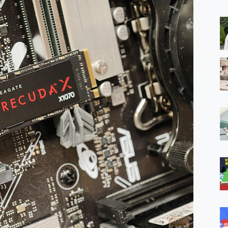
 MSI Claw A1M-026TW 電競掌機 開箱 評測
與超好用的隱磁支架 O-ONE MAG 最會吸的行動電源 開箱 評測
業增距鏡實測：Find X9 Ultra 光學長焦隨手拍，紀錄生活就是這麼
ro 及 moto g37 power上市，登錄在送飛利浦氣炸鍋
iberty 5 Pro Max，有螢幕的耳機會是智商稅嗎?
e Time，加碼愛奇藝黃金雙周卡體驗，專案價最低 NT$0 起