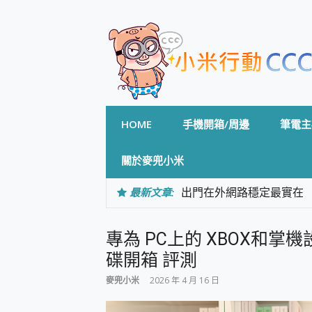
Skip
to
content
HOME
手機開箱/周邊
筆電主
關於麥兜小米
最新文章:
出門在外網路穩定最實在 「
「AUSNAT R1 錄音
CP 值天花板~ Bongco
專為 PC上的 XBOX和掌機設計的
專為 PC上的 XBOX和掌機設計
台灣製攝影機在這裡，100%全無
碟開箱 評測
測
麥兜小米
2026 年 4 月 16 日
電力超超超持久 MSI 微星 Pre
超懂拍、耐用 AI 街拍機~ re