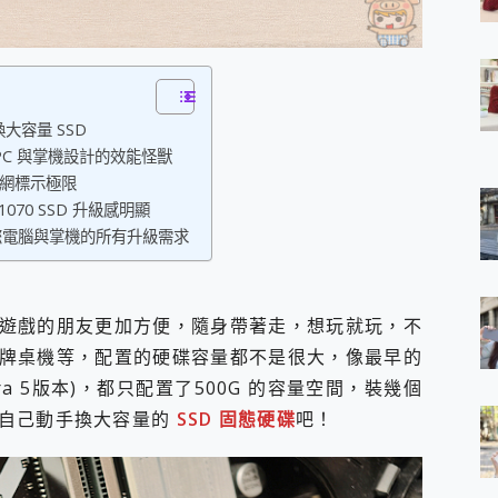
 7 Aura Edition 觸控AI筆電 開箱 評測
軍規、冰感變色實測，realme 14 5G 遊戲戰鬥值爆表，效能x娛樂全都
h、AirPods耳機 三個設備充電一起搞定 ONPRO MagReact™ M3 
eeArc」開放式耳掛耳機，無感配戴! 超穩超服貼，音質、通話也很
袋裡的 Zeiss 潮流攝影棚!
換大容量 SSD
orock 衣莉莎白 H1 Neo分子篩洗脫烘 AI 滾筒洗衣機
 專為 PC 與掌機設計的效能怪獸
 最完美的家 MSI Nest Docking Station 掌機專屬擴充底座 開箱
官網標示極限
 中嘉寬頻 SoundBox 劇院串流盒 開箱 評測
 X1070 SSD 升級感明顯
ivo X200 Pro、vivo X200 就是這麼好拍
 滿足您電腦與掌機的所有升級需求
over 免費線上去聲器一鍵去除人聲 人聲 音樂分離 2024 消除人聲推薦
~~ iToolab AnyGo 魔物獵人 Now飛人 ios教學 不出門也可以
寶可夢飛人 AnyTo 不出門也可以飛遍全世界
容量 一次充5個設備 充好充滿 CUKTECH 酷態科 300W 微型充電站
遊戲的朋友更加方便，隨身帶著走，想玩就玩，不
簡單 EaseUS Data Recovery Wizard Free 18.0.0 
牌桌機等，配置的硬碟容量都不是很大，像最早的
 EaseUS Partition Master 就是這麼簡單
7 (ultra 5版本)，都只配置了500G 的容量空間，裝幾個
1 VI 開箱! 相機實測! 長焦覆蓋更遠更清晰、2日長續航、頂尖影音娛樂
 評測~ 有深度的 Leica 影像旗艦手機! 加碼小旗艦 Xiaomi 14 開箱 評測
來自己動手換大容量的
SSD 固態硬碟
吧！
無線藍牙耳機智慧降噪升級、音質明亮溫潤，並支援雙設備連接~
來囉 完美保護 MSI Claw A1M-026TW 電競掌機
列 開箱 評測! 首搭蔡司光學鏡頭、攝影棚級柔光環、拍攝功能最好玩的美拍神