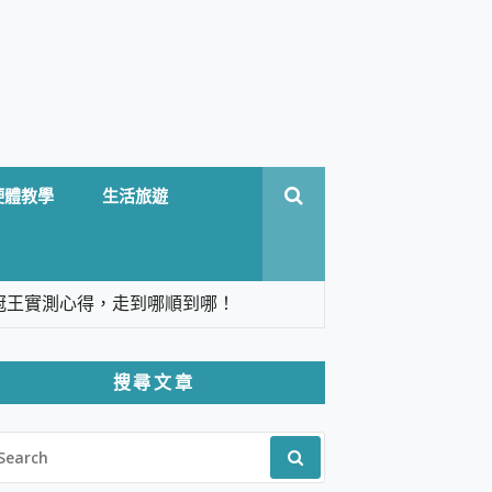
硬體教學
生活旅遊
台六冠王實測心得，走到哪順到哪！
翻譯，旅遊最強搭檔。
搜尋文章
 Solo 3 2.5K高畫質戶外攝影機 開箱 評
EARCH
pilot+ PC
R:
 IP69K 高防護