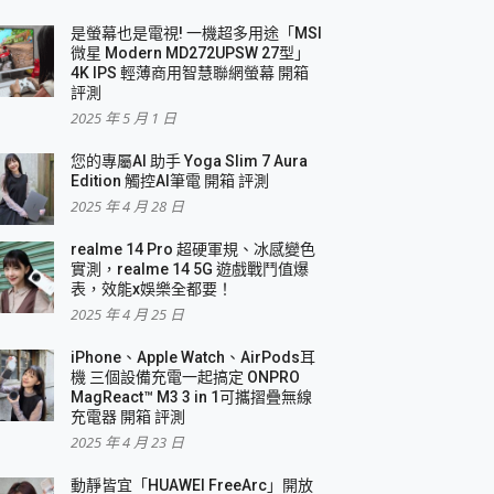
是螢幕也是電視! 一機超多用途「MSI
微星 Modern MD272UPSW 27型」
4K IPS 輕薄商用智慧聯網螢幕 開箱
評測
2025 年 5 月 1 日
您的專屬AI 助手 Yoga Slim 7 Aura
Edition 觸控AI筆電 開箱 評測
2025 年 4 月 28 日
realme 14 Pro 超硬軍規、冰感變色
實測，realme 14 5G 遊戲戰鬥值爆
表，效能x娛樂全都要！
2025 年 4 月 25 日
iPhone、Apple Watch、AirPods耳
機 三個設備充電一起搞定 ONPRO
MagReact™ M3 3 in 1可攜摺疊無線
充電器 開箱 評測
2025 年 4 月 23 日
動靜皆宜「HUAWEI FreeArc」開放