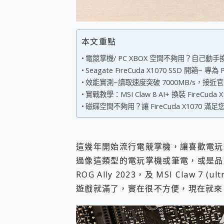
您的專屬AI 助手 Yoga Slim
realme 14 Pro 超硬
iPhone、Apple Watc
本文重點
動靜皆宜「HUAWEI Fr
好玩好拍 vivo V50 ~ 口
電競掌機/ PC XBOX 空間不夠用？自己動手
25種洗烘模式一機搞定! Rob
Seagate FireCuda X1070 SSD 開箱~
給 MSI Claw 系列電競掌機
效能實測~讀取速度突破 7000MB/s，接近
B&O 精品級音響! Home+
實戰教學：MSI Claw 8 AI+ 換裝 FireCuda
2億 APO蔡司長焦神機降臨~ v
磁碟空間不夠用？讓 FireCuda X1070
EaseUS Vocal Rem
3 個超值 MHN 飛人工具分享
Locawhere AnyTo 
小體積 40000mAh 超大
這幾年開始流行電競掌機，讓喜歡電玩
97.3% 恢復率，資料救援就是這麼
過像這類型的電玩掌機或筆電，或是品
磁碟系統大風吹 有了 磁碟管理程式
ROG Ally 2023，及 MSI Claw 
全新 SONY Xperia 
Xiaomi 14 Ultra 開箱
遊戲就滿了，實在很不方便，現在就
vivo TWS 3e 真
MSI Claw 掌機專屬配件包 
人像旗艦 vivo V30 系