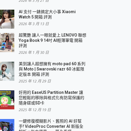
2026 年 3 月 21 日
AI 支付 一錶搞定大小事 Xiaomi
簡單
Watch 5 開箱 評測
2026 年 3 月 13 日
超驚艷 讓人一眼就愛上 LENOVO 聯想
Yoga Book 9 14吋 AI輕薄筆電 開箱
評測
2026 年 1 月 30 日
美到讓人超想擁有 moto pad 60 系列
與 Moto | Swarovski razr 60 冰藍限
定版本 開箱 評測
2025 年 12 月 29 日
好用的 EaseUS Partition Master 讓
您輕鬆的移除與格式化有防寫保護的
隨身碟或SD卡
2025 年 12 月 19 日
一鍵修復模糊影片、舊照的 AI 好幫
手! VideoProc Converter AI 新版全