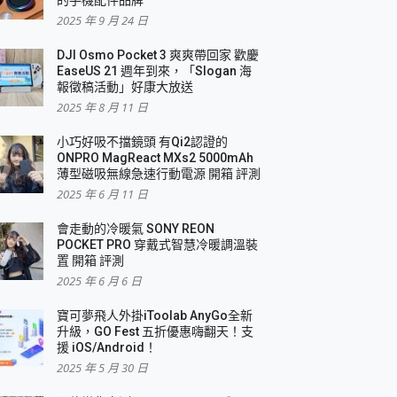
2025 年 9 月 24 日
DJI Osmo Pocket 3 爽爽帶回家 歡慶
EaseUS 21 週年到來，「Slogan 海
報徵稿活動」好康大放送
2025 年 8 月 11 日
小巧好吸不擋鏡頭 有Qi2認證的
ONPRO MagReact MXs2 5000mAh
薄型磁吸無線急速行動電源 開箱 評測
2025 年 6 月 11 日
會走動的冷暖氣 SONY REON
POCKET PRO 穿戴式智慧冷暖調溫裝
置 開箱 評測
2025 年 6 月 6 日
寶可夢飛人外掛iToolab AnyGo全新
升級，GO Fest 五折優惠嗨翻天！支
援 iOS/Android！
2025 年 5 月 30 日