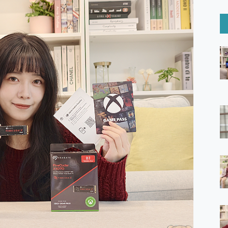
6 Ultra系列保護貼怎麼選？imos AR 低反光玻璃、藍寶石鏡頭
mi Watch 5 開箱 評測
O 聯想 Yoga Book 9 14吋 AI輕薄筆電 開箱 評測
60 系列 與 Moto | Swarovski razr 60 冰藍限定版本 開箱 評測
tion Master 讓您輕鬆的移除與格式化有防寫保護的隨身碟或SD卡
好幫手! VideoProc Converter AI 新版全解析 × 年末優惠
B藍牙音響 氛圍情境燈 我通通都要！ Starfish 2 幻彩膠囊投影
GravaStar Mercury K1 系列 異星機械鍵盤與 Mercury 
！MSI MPG 491CQP QD-OLED 超寬曲面電競螢幕，
證的防護來囉！ imos 首家導入 UL MCV 行銷宣告驗證的手機配件品牌
 爽爽帶回家 歡慶 EaseUS 21 週年到來，「Slogan 海報徵稿活動」
的 ONPRO MagReact MXs2 5000mAh薄型磁吸無線急速行
ON POCKET PRO 穿戴式智慧冷暖調溫裝置 開箱 評測
yGo全新升級，GO Fest 五折優惠嗨翻天！支援 iOS/Android！
 Pro 與 S25 Ultra 誰能滿足全場景拍攝需求？
in AI 智慧錄音膠囊~ 您的AI 秘書已上線 每月免費送你 300分鐘轉
囉！AGI亞奇雷 AI・Gaming・創作儲存方案登場，趕快來AGI亞奇雷
RO MagReact M5 10000mAh 5合1 磁吸無線急速行動電源
電急便｜行動儲能救車電源】 可靠的旅行夥伴！帶給您優異的安全性
「MSI微星 Modern MD272UPSW 27型」 4K IPS 輕薄