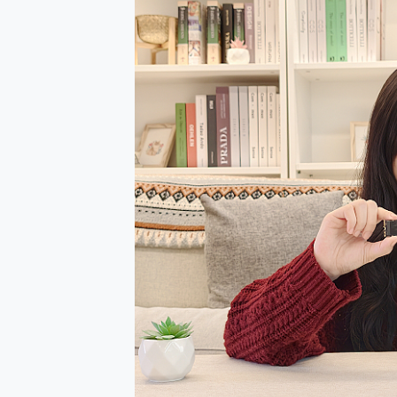
防窺黑科技 Galaxy S2
AI 支付 一錶搞定大小事 Xiao
超驚艷 讓人一眼就愛上 LENOV
美到讓人超想擁有 moto pad 
好用的 EaseUS Parti
一鍵修復模糊影片、舊照的 AI 
小朋友才做選擇 投影機 RG
式生活新體驗
外型超吸晴~ 給您絕佳操控體驗 
開箱~變身「蜘蛛人」椅子軍師
iPhone 17 系列 有認
DJI Osmo Pocket 3
小巧好吸不擋鏡頭 有Qi2認證
會走動的冷暖氣 SONY RE
寶可夢飛人外掛iToolab An
百倍變焦實測~ vivo X200
超好用的 PLAUD NoteP
COMPUTEX 2025 來
自帶線的 有線無線都能充 ONP
飛利浦 JS7310 ⚡【
是螢幕也是電視! 一機超多用途