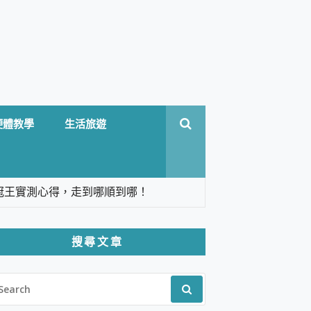
硬體教學
生活旅遊
台六冠王實測心得，走到哪順到哪！
翻譯，旅遊最強搭檔。
搜尋文章
 Solo 3 2.5K高畫質戶外攝影機 開箱 評
EARCH
pilot+ PC
R:
 IP69K 高防護