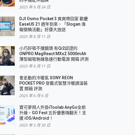
2025 年 9 月 24 日
DJI Osmo Pocket 3 爽爽帶回家 歡慶
EaseUS 21 週年到來，「Slogan 海
報徵稿活動」好康大放送
2025 年 8 月 11 日
小巧好吸不擋鏡頭 有Qi2認證的
ONPRO MagReact MXs2 5000mAh
薄型磁吸無線急速行動電源 開箱 評測
2025 年 6 月 11 日
會走動的冷暖氣 SONY REON
POCKET PRO 穿戴式智慧冷暖調溫裝
置 開箱 評測
2025 年 6 月 6 日
寶可夢飛人外掛iToolab AnyGo全新
升級，GO Fest 五折優惠嗨翻天！支
援 iOS/Android！
2025 年 5 月 30 日