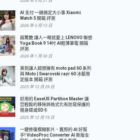
2026 年 3 月 21 日
AI 支付 一錶搞定大小事 Xiaomi
簡單
Watch 5 開箱 評測
2026 年 3 月 13 日
超驚艷 讓人一眼就愛上 LENOVO 聯想
Yoga Book 9 14吋 AI輕薄筆電 開箱
評測
2026 年 1 月 30 日
美到讓人超想擁有 moto pad 60 系列
與 Moto | Swarovski razr 60 冰藍限
定版本 開箱 評測
2025 年 12 月 29 日
好用的 EaseUS Partition Master 讓
您輕鬆的移除與格式化有防寫保護的
隨身碟或SD卡
2025 年 12 月 19 日
一鍵修復模糊影片、舊照的 AI 好幫
手! VideoProc Converter AI 新版全