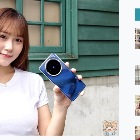
6 Ultra系列保護貼怎麼選？imos AR 低反光玻璃、藍寶石鏡頭
mi Watch 5 開箱 評測
O 聯想 Yoga Book 9 14吋 AI輕薄筆電 開箱 評測
60 系列 與 Moto | Swarovski razr 60 冰藍限定版本 開箱 評測
tion Master 讓您輕鬆的移除與格式化有防寫保護的隨身碟或SD卡
好幫手! VideoProc Converter AI 新版全解析 × 年末優惠
B藍牙音響 氛圍情境燈 我通通都要！ Starfish 2 幻彩膠囊投影
GravaStar Mercury K1 系列 異星機械鍵盤與 Mercury 
！MSI MPG 491CQP QD-OLED 超寬曲面電競螢幕，
證的防護來囉！ imos 首家導入 UL MCV 行銷宣告驗證的手機配件品牌
 爽爽帶回家 歡慶 EaseUS 21 週年到來，「Slogan 海報徵稿活動」
的 ONPRO MagReact MXs2 5000mAh薄型磁吸無線急速行
ON POCKET PRO 穿戴式智慧冷暖調溫裝置 開箱 評測
yGo全新升級，GO Fest 五折優惠嗨翻天！支援 iOS/Android！
 Pro 與 S25 Ultra 誰能滿足全場景拍攝需求？
in AI 智慧錄音膠囊~ 您的AI 秘書已上線 每月免費送你 300分鐘轉
囉！AGI亞奇雷 AI・Gaming・創作儲存方案登場，趕快來AGI亞奇雷
RO MagReact M5 10000mAh 5合1 磁吸無線急速行動電源
電急便｜行動儲能救車電源】 可靠的旅行夥伴！帶給您優異的安全性
「MSI微星 Modern MD272UPSW 27型」 4K IPS 輕薄