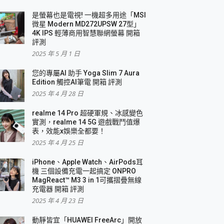
是螢幕也是電視! 一機超多用途「MSI
微星 Modern MD272UPSW 27型」
4K IPS 輕薄商用智慧聯網螢幕 開箱
評測
2025 年 5 月 1 日
您的專屬AI 助手 Yoga Slim 7 Aura
Edition 觸控AI筆電 開箱 評測
2025 年 4 月 28 日
realme 14 Pro 超硬軍規、冰感變色
實測，realme 14 5G 遊戲戰鬥值爆
表，效能x娛樂全都要！
2025 年 4 月 25 日
iPhone、Apple Watch、AirPods耳
機 三個設備充電一起搞定 ONPRO
MagReact™ M3 3 in 1可攜摺疊無線
充電器 開箱 評測
2025 年 4 月 23 日
動靜皆宜「HUAWEI FreeArc」開放