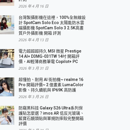
2026 年 4 月 16 日
要！
台灣製攝影機在這裡，100%全無線設
3 in 1可攜摺疊無線充電器 開箱 評測
計 SpotCam Solo Eco 太陽能防水雲
優質
端攝影機 SpotCam Solo 3 2.5K高畫
質戶外攝影機 開箱 評測
2026 年 4 月 13 日
 評測
電力超超超持久 MSI 微星 Prestige
14 AI+ D3MG-031TW 14吋 開箱評
價，AI輕薄商務筆電 Copilot+ PC
2026 年 3 月 31 日
到處走
超懂拍、耐用 AI 街拍機~ realme 16
 開箱 評測
Pro 開箱評價~ 2 億畫素 LumaColor
業界最好的資料救援軟體
影像、持久續航與 IP69K 高防護
2026 年 3 月 26 日
效能~
防窺黑科技 Galaxy S26 Ultra系列保
護貼怎麼選？imos AR 低反光玻璃、
藍寶石鏡頭貼與軍規防摔殼完整開箱
評價
機 vivo V30 Pro