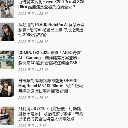
百倍變焦實測~ vivo X200 Pro 與 S25
Ultra 誰能滿足全場景拍攝需求？
2025 年 5 月 28 日
超好用的 PLAUD NotePin AI 智慧錄音
膠囊~ 您的AI 秘書已上線 每月免費送
你 300分鐘轉寫
2025 年 5 月 26 日
COMPUTEX 2025 來囉！AGI亞奇雷
AI・Gaming・創作儲存方案登場，
趕快來AGI亞奇雷挑戰任務抽 PS5！
2025 年 5 月 21 日
自帶線的 有線無線都能充 ONPRO
MagReact M5 10000mAh 5合1 磁吸
無線急速行動電源 開箱 評測
2025 年 5 月 19 日
飛利浦 JS7310 ⚡【電急便｜行動儲
能救車電源】 可靠的旅行夥伴！帶給
您優異的安全性與強大供電效能
2025 年 5 月 7 日