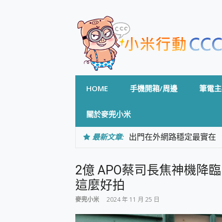
Skip
to
content
HOME
手機開箱/周邊
筆電主
關於麥兜小米
最新文章:
出門在外網路穩定最實在 「
「AUSNAT R1 錄音
CP 值天花板~ Bongco
2億 APO蔡司長焦神機降臨~ vi
專為 PC上的 XBOX和掌機設計
台灣製攝影機在這裡，100%全無
這麼好拍
測
麥兜小米
2024 年 11 月 25 日
電力超超超持久 MSI 微星 Pre
超懂拍、耐用 AI 街拍機~ re