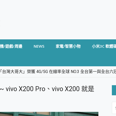
機/遊戲/周邊
NEWS
家電/智慧小物
小米3C 軟體
台灣大哥大」榮獲 4G/5G 在線率全球 NO.3 全台第一與全
卡」開箱評測~ 終結會議紀錄地獄，自動生成摘要報告，200+語言
m BS5 足球君開箱~ 短焦投影機 3千元就能擁有！ 折扣碼在這～
vo X200 Pro、vivo X200 就是
的 FireCuda X1070 SSD 固態硬碟開箱 評測
線設計 SpotCam Solo Eco 太陽能防水雲端攝影機 SpotCam
S
stige 14 AI+ D3MG-031TW 14吋 開箱評價，AI輕薄商務筆電 Co
FO
alme 16 Pro 開箱評價~ 2 億畫素 LumaColor 影像、持久續航與