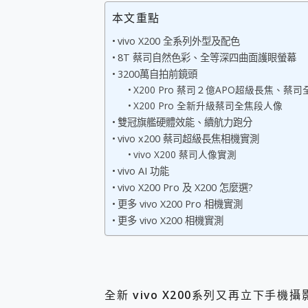
您的專屬AI 助手 Yoga Slim
本文重點
realme 14 Pro 超硬
vivo X200 全系列外型及配色
iPhone、Apple Watc
8T 蔡司自然色彩、全等深四曲面護眼螢幕
動靜皆宜「HUAWEI Fr
好玩好拍 vivo V50 ~ 口
3200萬自拍前鏡頭
25種洗烘模式一機搞定! Rob
X200 Pro 蔡司２億APO超級長焦、
給 MSI Claw 系列電競掌機
X200 Pro 全新升級蔡司全焦段人像
B&O 精品級音響! Home+
雙冠旗艦硬體效能、續航力跑分
2億 APO蔡司長焦神機降臨~ v
vivo x200 蔡司超級長焦相機實測
EaseUS Vocal Rem
vivo X200 蔡司人像實測
3 個超值 MHN 飛人工具分享
vivo AI 功能
Locawhere AnyTo 
vivo X200 Pro 及 X200 怎麼選?
小體積 40000mAh 超大
更多 vivo X200 Pro 相機實測
97.3% 恢復率，資料救援就是這麼
更多 vivo X200 相機實測
磁碟系統大風吹 有了 磁碟管理程式
全新 SONY Xperia 
Xiaomi 14 Ultra 開箱
vivo TWS 3e 真
MSI Claw 掌機專屬配件包 
全新
vivo X200
系列又再立下手機攝影
人像旗艦 vivo V30 系