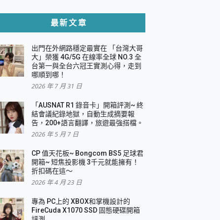
貼與軍規防摔殼完整開箱評價
最新文章
出門在外網路穩定最實在 「台灣大哥
，一篇全看懂
大」榮獲 4G/5G 在線率全球 NO.3 全
台第一與全台六冠王實測心得，走到
機｜結合「 智慧投影 & 煥彩流動 」的沈浸
哪順到哪！
2026 年 7 月 31 日
X 系列 輕量無線電競滑鼠 開箱 評測
多工辦公、爽度滿滿的終極桌面體驗
「AUSNAT R1 錄音卡」開箱評測~ 終
結會議紀錄地獄，自動生成摘要報
好康大放送
告，200+語言翻譯，旅遊最強搭檔。
動電源 開箱 評測
2026 年 5 月 7 日
CP 值天花板~ Bongcom BS5 足球君
開箱~ 短焦投影機 3千元就能擁有！
折扣碼在這～
寫
2026 年 4 月 23 日
挑戰任務抽 PS5！
 開箱 評測
專為 PC上的 XBOX和掌機設計的
與強大供電效能
FireCuda X1070 SSD 固態硬碟開箱
商用智慧聯網螢幕 開箱 評測
評測