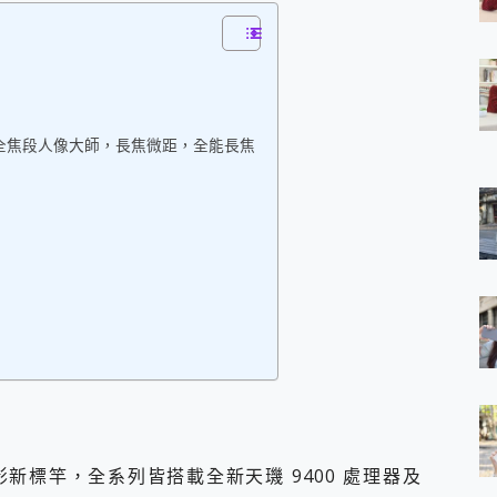
 7 Aura Edition 觸控AI筆電 開箱 評測
軍規、冰感變色實測，realme 14 5G 遊戲戰鬥值爆表，效能x娛樂全都
h、AirPods耳機 三個設備充電一起搞定 ONPRO MagReact™ M3 
eeArc」開放式耳掛耳機，無感配戴! 超穩超服貼，音質、通話也很
袋裡的 Zeiss 潮流攝影棚!
orock 衣莉莎白 H1 Neo分子篩洗脫烘 AI 滾筒洗衣機
蔡司全焦段人像大師，長焦微距，全能長焦
 最完美的家 MSI Nest Docking Station 掌機專屬擴充底座 開箱
 中嘉寬頻 SoundBox 劇院串流盒 開箱 評測
ivo X200 Pro、vivo X200 就是這麼好拍
over 免費線上去聲器一鍵去除人聲 人聲 音樂分離 2024 消除人聲推薦
~~ iToolab AnyGo 魔物獵人 Now飛人 ios教學 不出門也可以
寶可夢飛人 AnyTo 不出門也可以飛遍全世界
容量 一次充5個設備 充好充滿 CUKTECH 酷態科 300W 微型充電站
簡單 EaseUS Data Recovery Wizard Free 18.0.0 
 EaseUS Partition Master 就是這麼簡單
1 VI 開箱! 相機實測! 長焦覆蓋更遠更清晰、2日長續航、頂尖影音娛樂
 評測~ 有深度的 Leica 影像旗艦手機! 加碼小旗艦 Xiaomi 14 開箱 評測
無線藍牙耳機智慧降噪升級、音質明亮溫潤，並支援雙設備連接~
來囉 完美保護 MSI Claw A1M-026TW 電競掌機
新標竿，全系列皆搭載全新天璣 9400 處理器及
列 開箱 評測! 首搭蔡司光學鏡頭、攝影棚級柔光環、拍攝功能最好玩的美拍神