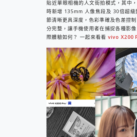
貼近單眼相機的人文街拍模式，其中，X20
多個願望一次滿足 超強散熱 微星
一吸完美對位 擁有超強吸力
時新增 135mm 人像焦段及 30
OPPO 哈蘇 300mm 專
節清晰更具深度，色彩準確及色差控制
Motorola edge 70 p
分完整，讓手機使用者在捕捉各種影像
近八千元的 Soundcore L
際體驗如何？ 一起來看看
vivo X200 
ASUS Pad 全面應援 M