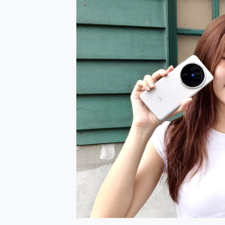
防窺黑科技 Galaxy S2
AI 支付 一錶搞定大小事 Xiao
超驚艷 讓人一眼就愛上 LENOV
美到讓人超想擁有 moto pad 
好用的 EaseUS Parti
一鍵修復模糊影片、舊照的 AI 
小朋友才做選擇 投影機 RG
式生活新體驗
外型超吸晴~ 給您絕佳操控體驗 
開箱~變身「蜘蛛人」椅子軍師
iPhone 17 系列 有認
DJI Osmo Pocket 3
小巧好吸不擋鏡頭 有Qi2認證
會走動的冷暖氣 SONY RE
寶可夢飛人外掛iToolab An
百倍變焦實測~ vivo X200
超好用的 PLAUD NoteP
COMPUTEX 2025 來
自帶線的 有線無線都能充 ONP
飛利浦 JS7310 ⚡【
是螢幕也是電視! 一機超多用途