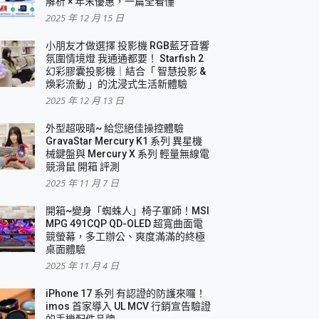
解析 × 年末優惠，一篇全看懂
2025 年 12 月 15 日
小朋友才做選擇 投影機 RGB藍牙音響
氛圍情境燈 我通通都要！ Starfish 2
幻彩膠囊投影機｜結合「 智慧投影 &
煥彩流動 」的沈浸式生活新體驗
2025 年 12 月 13 日
外型超吸晴~ 給您絕佳操控體驗
GravaStar Mercury K1 系列 異星機
械鍵盤與 Mercury X 系列 輕量無線電
競滑鼠 開箱 評測
2025 年 11 月 7 日
開箱~變身「蜘蛛人」椅子軍師！MSI
MPG 491CQP QD-OLED 超寬曲面電
競螢幕，多工辦公、爽度滿滿的終極
桌面體驗
2025 年 11 月 4 日
iPhone 17 系列 有認證的防護來囉！
imos 首家導入 UL MCV 行銷宣告驗證
的手機配件品牌