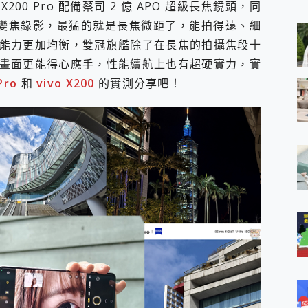
0 Pro 配備蔡司 2 億 APO 超級長焦鏡頭，同
 MSI Claw A1M-026TW 電競掌機 開箱 評測
與超好用的隱磁支架 O-ONE MAG 最會吸的行動電源 開箱 評測
倍超級變焦錄影，最猛的就是長焦微距了，能拍得遠、細
業增距鏡實測：Find X9 Ultra 光學長焦隨手拍，紀錄生活就是這麼
能力更加均衡，雙冠旗艦除了在長焦的拍攝焦段十
ro 及 moto g37 power上市，登錄在送飛利浦氣炸鍋
畫面更能得心應手，性能續航上也有超硬實力，實
iberty 5 Pro Max，有螢幕的耳機會是智商稅嗎?
Pro
和
vivo X200
的實測分享吧！
e Time，加碼愛奇藝黃金雙周卡體驗，專案價最低 NT$0 起