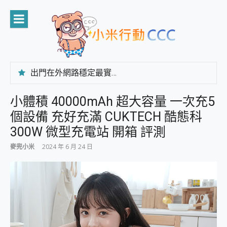
Skip
to
content
出門在外網路穩定最實在 「台灣大哥大」榮獲 4G/5G 在線率全球 NO.3 全台第一與全台六冠王實測心得，走到哪順到哪！
「AUSNAT R1 錄音卡」開箱評測~ 終結會議紀錄地獄，自動生成摘要報告，200+語言翻譯，旅遊最強搭檔。
CP 值天花板~ Bongcom BS5 足球君開箱~ 短焦投影機 3千元就能擁有！ 折扣碼在這～
小體積 40000mAh 超大容量 一次充5
專為 PC上的 XBOX和掌機設計的 FireCuda X1070 SSD 固態硬碟開箱 評測
個設備 充好充滿 CUKTECH 酷態科
台灣製攝影機在這裡，100%全無線設計 SpotCam Solo Eco 太陽能防水雲端攝影機 SpotCam Solo 3 2.5K高畫質戶外攝影機 開箱 評測
電力超超超持久 MSI 微星 Prestige 14 AI+ D3MG-031TW 14吋 開箱評價，AI輕薄商務筆電 Copilot+ PC
300W 微型充電站 開箱 評測
超懂拍、耐用 AI 街拍機~ realme 16 Pro 開箱評價~ 2 億畫素 LumaColor 影像、持久續航與 IP69K 高防護
麥兜小米
2024 年 6 月 24 日
防窺黑科技 Galaxy S26 Ultra系列保護貼怎麼選？imos AR 低反光玻璃、藍寶石鏡頭貼與軍規防摔殼完整開箱評價
AI 支付 一錶搞定大小事 Xiaomi Watch 5 開箱 評測
超驚艷 讓人一眼就愛上 LENOVO 聯想 Yoga Book 9 14吋 AI輕薄筆電 開箱 評測
美到讓人超想擁有 moto pad 60 系列 與 Moto | Swarovski razr 60 冰藍限定版本 開箱 評測
好用的 EaseUS Partition Master 讓您輕鬆的移除與格式化有防寫保護的隨身碟或SD卡
一鍵修復模糊影片、舊照的 AI 好幫手! VideoProc Converter AI 新版全解析 × 年末優惠，一篇全看懂
小朋友才做選擇 投影機 RGB藍牙音響 氛圍情境燈 我通通都要！ Starfish 2 幻彩膠囊投影機｜結合「 智慧投影 & 煥彩流動 」的沈浸式生活新體驗