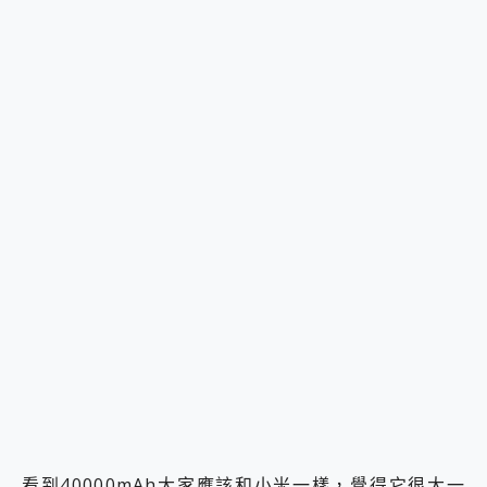
看到40000mAh大家應該和小米一樣，覺得它很大一