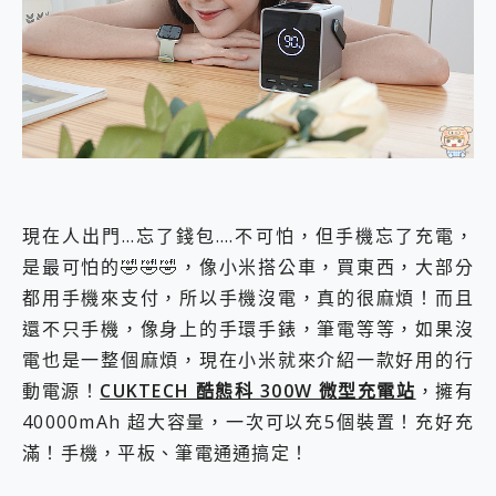
外型超吸晴~ 給您絕佳操控體驗 GravaStar Mercury K1 系列 異星機械鍵盤與 Mercury X 系列 輕量無線電競滑鼠 開箱 評測
開箱~變身「蜘蛛人」椅子軍師！MSI MPG 491CQP QD-OLED 超寬曲面電競螢幕，多工辦公、爽度滿滿的終極桌面體驗
iPhone 17 系列 有認證的防護來囉！ imos 首家導入 UL MCV 行銷宣告驗證的手機配件品牌
DJI Osmo Pocket 3 爽爽帶回家 歡慶 EaseUS 21 週年到來，「Slogan 海報徵稿活動」好康大放送
小巧好吸不擋鏡頭 有Qi2認證的 ONPRO MagReact MXs2 5000mAh薄型磁吸無線急速行動電源 開箱 評測
會走動的冷暖氣 SONY REON POCKET PRO 穿戴式智慧冷暖調溫裝置 開箱 評測
寶可夢飛人外掛iToolab AnyGo全新升級，GO Fest 五折優惠嗨翻天！支援 iOS/Android！
百倍變焦實測~ vivo X200 Pro 與 S25 Ultra 誰能滿足全場景拍攝需求？
超好用的 PLAUD NotePin AI 智慧錄音膠囊~ 您的AI 秘書已上線 每月免費送你 300分鐘轉寫
COMPUTEX 2025 來囉！AGI亞奇雷 AI・Gaming・創作儲存方案登場，趕快來AGI亞奇雷挑戰任務抽 PS5！
現在人出門…忘了錢包….不可怕，但手機忘了充電，
自帶線的 有線無線都能充 ONPRO MagReact M5 10000mAh 5合1 磁吸無線急速行動電源 開箱 評測
是最可怕的🤣🤣🤣，像小米搭公車，買東西，大部分
飛利浦 JS7310 ⚡【電急便｜行動儲能救車電源】 可靠的旅行夥伴！帶給您優異的安全性與強大供電效能
都用手機來支付，所以手機沒電，真的很麻煩！而且
是螢幕也是電視! 一機超多用途「MSI微星 Modern MD272UPSW 27型」 4K IPS 輕薄商用智慧聯網螢幕 開箱 評測
您的專屬AI 助手 Yoga Slim 7 Aura Edition 觸控AI筆電 開箱 評測
還不只手機，像身上的手環手錶，筆電等等，如果沒
realme 14 Pro 超硬軍規、冰感變色實測，realme 14 5G 遊戲戰鬥值爆表，效能x娛樂全都要！
電也是一整個麻煩，現在小米就來介紹一款好用的行
iPhone、Apple Watch、AirPods耳機 三個設備充電一起搞定 ONPRO MagReact™ M3 3 in 1可攜摺疊無線充電器 開箱 評測
動電源！
CUKTECH 酷態科 300W 微型充電站
，擁有
動靜皆宜「HUAWEI FreeArc」開放式耳掛耳機，無感配戴! 超穩超服貼，音質、通話也很優質
好玩好拍 vivo V50 ~ 口袋裡的 Zeiss 潮流攝影棚!
40000mAh 超大容量，一次可以充5個裝置！充好充
25種洗烘模式一機搞定! Roborock 衣莉莎白 H1 Neo分子篩洗脫烘 AI 滾筒洗衣機
滿！手機，平板、筆電通通搞定！
給 MSI Claw 系列電競掌機 最完美的家 MSI Nest Docking Station 掌機專屬擴充底座 開箱 評測
B&O 精品級音響! Home+ 中嘉寬頻 SoundBox 劇院串流盒 開箱 評測