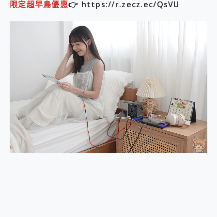
限定超早鳥優惠
👉
https://r.zecz.ec/QsVU
2億 APO蔡司長焦神機降臨~ vivo X200 Pro、vivo X200 就是這麼好拍
EaseUS Vocal Remover 免費線上去聲器一鍵去除人聲 人聲 音樂分離 2024 消除人聲推薦
3 個超值 MHN 飛人工具分享~~ iToolab AnyGo 魔物獵人 Now飛人 ios教學 不出門也可以到處走
Locawhere AnyTo 寶可夢飛人 AnyTo 不出門也可以飛遍全世界
小體積 40000mAh 超大容量 一次充5個設備 充好充滿 CUKTECH 酷態科 300W 微型充電站 開箱 評測
97.3% 恢復率，資料救援就是這麼簡單 EaseUS Data Recovery Wizard Free 18.0.0 業界最好的資料救援軟體
磁碟系統大風吹 有了 磁碟管理程式 EaseUS Partition Master 就是這麼簡單
全新 SONY Xperia 1 VI 開箱! 相機實測! 長焦覆蓋更遠更清晰、2日長續航、頂尖影音娛樂效能~
Xiaomi 14 Ultra 開箱 評測~ 有深度的 Leica 影像旗艦手機! 加碼小旗艦 Xiaomi 14 開箱 評測
vivo TWS 3e 真無線藍牙耳機智慧降噪升級、音質明亮溫潤，並支援雙設備連接~
MSI Claw 掌機專屬配件包 來囉 完美保護 MSI Claw A1M-026TW 電競掌機
人像旗艦 vivo V30 系列 開箱 評測! 首搭蔡司光學鏡頭、攝影棚級柔光環、拍攝功能最好玩的美拍神機 vivo V30 Pro
多個願望一次滿足 超強散熱 微星 MSI Claw A1M-026TW 電競掌機 開箱 評測
一吸完美對位 擁有超強吸力與超好用的隱磁支架 O-ONE MAG 最會吸的行動電源 開箱 評測
OPPO 哈蘇 300mm 專業增距鏡實測：Find X9 Ultra 光學長焦隨手拍，紀錄生活就是這麼簡單
Motorola edge 70 pro 及 moto g37 power上市，登錄在送飛利浦氣炸鍋
近八千元的 Soundcore Liberty 5 Pro Max，有螢幕的耳機會是智商稅嗎?
ASUS Pad 全面應援 Me Time，加碼愛奇藝黃金雙周卡體驗，專案價最低 NT$0 起