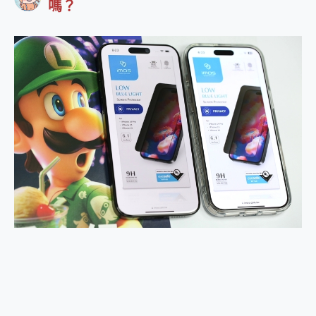
嗎？
2億 APO蔡司長焦神機降臨~ vivo X200 Pro、vivo X200 就是這麼好拍
EaseUS Vocal Remover 免費線上去聲器一鍵去除人聲 人聲 音樂分離 2024 消除人聲推薦
3 個超值 MHN 飛人工具分享~~ iToolab AnyGo 魔物獵人 Now飛人 ios教學 不出門也可以到處走
Locawhere AnyTo 寶可夢飛人 AnyTo 不出門也可以飛遍全世界
小體積 40000mAh 超大容量 一次充5個設備 充好充滿 CUKTECH 酷態科 300W 微型充電站 開箱 評測
97.3% 恢復率，資料救援就是這麼簡單 EaseUS Data Recovery Wizard Free 18.0.0 業界最好的資料救援軟體
磁碟系統大風吹 有了 磁碟管理程式 EaseUS Partition Master 就是這麼簡單
全新 SONY Xperia 1 VI 開箱! 相機實測! 長焦覆蓋更遠更清晰、2日長續航、頂尖影音娛樂效能~
Xiaomi 14 Ultra 開箱 評測~ 有深度的 Leica 影像旗艦手機! 加碼小旗艦 Xiaomi 14 開箱 評測
vivo TWS 3e 真無線藍牙耳機智慧降噪升級、音質明亮溫潤，並支援雙設備連接~
MSI Claw 掌機專屬配件包 來囉 完美保護 MSI Claw A1M-026TW 電競掌機
人像旗艦 vivo V30 系列 開箱 評測! 首搭蔡司光學鏡頭、攝影棚級柔光環、拍攝功能最好玩的美拍神機 vivo V30 Pro
多個願望一次滿足 超強散熱 微星 MSI Claw A1M-026TW 電競掌機 開箱 評測
一吸完美對位 擁有超強吸力與超好用的隱磁支架 O-ONE MAG 最會吸的行動電源 開箱 評測
家裡不是修羅場，「追覓 H16 Steam Max 」蒸服者虐機實測，熱蒸邊洗將將好，居家必備清潔神器
業界首例百人盲測揭密，Shark EVOPOWER SYSTEM NEO+ 實測，如何精準解決居家清潔三大痛點？
OPPO 哈蘇 300mm 專業增距鏡實測：Find X9 Ultra 光學長焦隨手拍，紀錄生活就是這麼簡單
Motorola edge 70 pro 及 moto g37 power上市，登錄在送飛利浦氣炸鍋