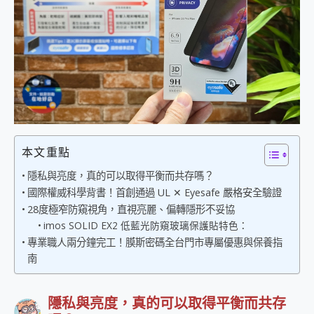
外型超吸晴~ 給您絕佳操控體驗 GravaStar Mercury K1 系列 異星機械鍵盤與 Mercury X 系列 輕量無線電競滑鼠 開箱 評測
開箱~變身「蜘蛛人」椅子軍師！MSI MPG 491CQP QD-OLED 超寬曲面電競螢幕，多工辦公、爽度滿滿的終極桌面體驗
iPhone 17 系列 有認證的防護來囉！ imos 首家導入 UL MCV 行銷宣告驗證的手機配件品牌
DJI Osmo Pocket 3 爽爽帶回家 歡慶 EaseUS 21 週年到來，「Slogan 海報徵稿活動」好康大放送
小巧好吸不擋鏡頭 有Qi2認證的 ONPRO MagReact MXs2 5000mAh薄型磁吸無線急速行動電源 開箱 評測
會走動的冷暖氣 SONY REON POCKET PRO 穿戴式智慧冷暖調溫裝置 開箱 評測
寶可夢飛人外掛iToolab AnyGo全新升級，GO Fest 五折優惠嗨翻天！支援 iOS/Android！
百倍變焦實測~ vivo X200 Pro 與 S25 Ultra 誰能滿足全場景拍攝需求？
超好用的 PLAUD NotePin AI 智慧錄音膠囊~ 您的AI 秘書已上線 每月免費送你 300分鐘轉寫
COMPUTEX 2025 來囉！AGI亞奇雷 AI・Gaming・創作儲存方案登場，趕快來AGI亞奇雷挑戰任務抽 PS5！
本文重點
自帶線的 有線無線都能充 ONPRO MagReact M5 10000mAh 5合1 磁吸無線急速行動電源 開箱 評測
飛利浦 JS7310 ⚡【電急便｜行動儲能救車電源】 可靠的旅行夥伴！帶給您優異的安全性與強大供電效能
隱私與亮度，真的可以取得平衡而共存嗎？
是螢幕也是電視! 一機超多用途「MSI微星 Modern MD272UPSW 27型」 4K IPS 輕薄商用智慧聯網螢幕 開箱 評測
國際權威科學背書！首創通過 UL ✕ Eyesafe 嚴格安全驗證
您的專屬AI 助手 Yoga Slim 7 Aura Edition 觸控AI筆電 開箱 評測
28度極窄防窺視角，直視亮麗、偏轉隱形不妥協
realme 14 Pro 超硬軍規、冰感變色實測，realme 14 5G 遊戲戰鬥值爆表，效能x娛樂全都要！
imos SOLID EX2 低藍光防窺玻璃保護貼特色：
iPhone、Apple Watch、AirPods耳機 三個設備充電一起搞定 ONPRO MagReact™ M3 3 in 1可攜摺疊無線充電器 開箱 評測
專業職人兩分鐘完工！膜斯密碼全台門市專屬優惠與保養指
動靜皆宜「HUAWEI FreeArc」開放式耳掛耳機，無感配戴! 超穩超服貼，音質、通話也很優質
南
好玩好拍 vivo V50 ~ 口袋裡的 Zeiss 潮流攝影棚!
25種洗烘模式一機搞定! Roborock 衣莉莎白 H1 Neo分子篩洗脫烘 AI 滾筒洗衣機
給 MSI Claw 系列電競掌機 最完美的家 MSI Nest Docking Station 掌機專屬擴充底座 開箱 評測
隱私與亮度，真的可以取得平衡而共存
B&O 精品級音響! Home+ 中嘉寬頻 SoundBox 劇院串流盒 開箱 評測