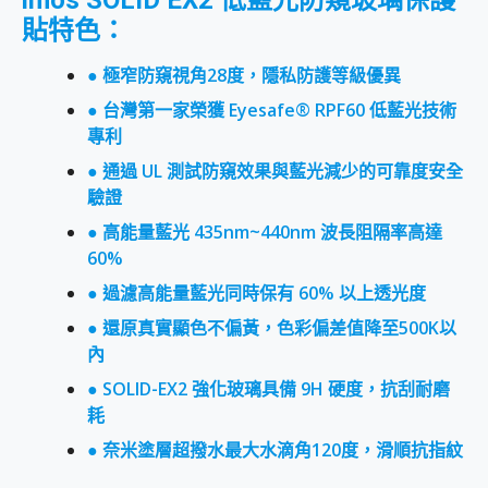
貼特色：
● 極窄防窺視角28度，隱私防護等級優異
● 台灣第一家榮獲 Eyesafe® RPF60 低藍光技術
專利
● 通過 UL 測試防窺效果與藍光減少的可靠度安全
驗證
● 高能量藍光 435nm~440nm 波長阻隔率高達
60%
● 過濾高能量藍光同時保有 60% 以上透光度
● 還原真實顯色不偏黃，色彩偏差值降至500K以
內
● SOLID-EX2 強化玻璃具備 9H 硬度，抗刮耐磨
耗
● 奈米塗層超撥水最大水滴角120度，滑順抗指紋