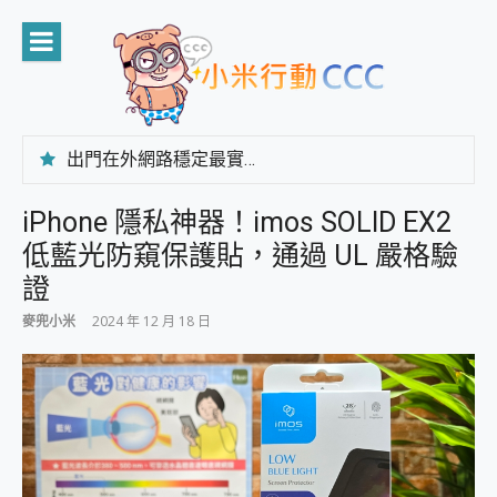
Skip
to
content
出門在外網路穩定最實在 「台灣大哥大」榮獲 4G/5G 在線率全球 NO.3 全台第一與全台六冠王實測心得，走到哪順到哪！
「AUSNAT R1 錄音卡」開箱評測~ 終結會議紀錄地獄，自動生成摘要報告，200+語言翻譯，旅遊最強搭檔。
CP 值天花板~ Bongcom BS5 足球君開箱~ 短焦投影機 3千元就能擁有！ 折扣碼在這～
iPhone 隱私神器！imos SOLID EX2
專為 PC上的 XBOX和掌機設計的 FireCuda X1070 SSD 固態硬碟開箱 評測
低藍光防窺保護貼，通過 UL 嚴格驗
台灣製攝影機在這裡，100%全無線設計 SpotCam Solo Eco 太陽能防水雲端攝影機 SpotCam Solo 3 2.5K高畫質戶外攝影機 開箱 評測
電力超超超持久 MSI 微星 Prestige 14 AI+ D3MG-031TW 14吋 開箱評價，AI輕薄商務筆電 Copilot+ PC
證
超懂拍、耐用 AI 街拍機~ realme 16 Pro 開箱評價~ 2 億畫素 LumaColor 影像、持久續航與 IP69K 高防護
麥兜小米
2024 年 12 月 18 日
防窺黑科技 Galaxy S26 Ultra系列保護貼怎麼選？imos AR 低反光玻璃、藍寶石鏡頭貼與軍規防摔殼完整開箱評價
AI 支付 一錶搞定大小事 Xiaomi Watch 5 開箱 評測
超驚艷 讓人一眼就愛上 LENOVO 聯想 Yoga Book 9 14吋 AI輕薄筆電 開箱 評測
美到讓人超想擁有 moto pad 60 系列 與 Moto | Swarovski razr 60 冰藍限定版本 開箱 評測
好用的 EaseUS Partition Master 讓您輕鬆的移除與格式化有防寫保護的隨身碟或SD卡
一鍵修復模糊影片、舊照的 AI 好幫手! VideoProc Converter AI 新版全解析 × 年末優惠，一篇全看懂
小朋友才做選擇 投影機 RGB藍牙音響 氛圍情境燈 我通通都要！ Starfish 2 幻彩膠囊投影機｜結合「 智慧投影 & 煥彩流動 」的沈浸式生活新體驗