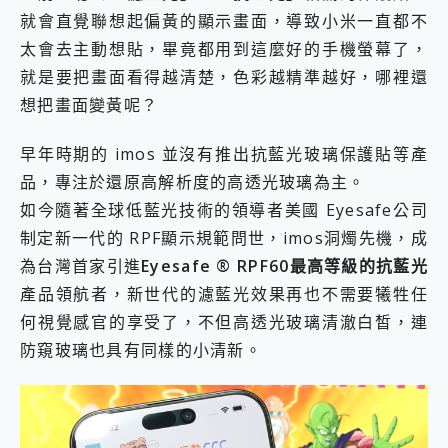
就會直覺聯想起偏黃的顯示畫面，導致小米一直都不
太會去主動想貼，畢竟都用到這麼好的手機螢幕了，
就是要把畫面看得越清楚，色彩越精準越好，哪裡還
想把畫面變黃呢？
早年時期的 imos 並沒有推出抗藍光玻璃保護貼等產
品，專注於還原高解析度的高透光玻璃為主。
如今隨著全球低藍光技術的領導者美國 Eyesafe公司
制定新一代的 RPF顯示規範問世，imos洞燭先機，成
為台灣首家引進
Eyesafe ® RPF60最高等級的抗藍光
產品領航者，新世代的濾藍光效果再也不需要犧牲任
何視覺感官的享受了，不但高透光玻璃清澈白皙，連
防窺玻璃也具有同樣的小清新。