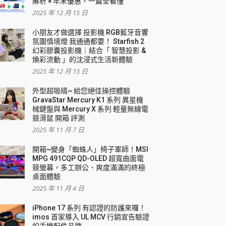
解析 × 年末優惠，一篇全看懂
2025 年 12 月 15 日
小朋友才做選擇 投影機 RGB藍牙音響
氛圍情境燈 我通通都要！ Starfish 2
幻彩膠囊投影機｜結合「 智慧投影 &
煥彩流動 」的沈浸式生活新體驗
2025 年 12 月 13 日
外型超吸晴~ 給您絕佳操控體驗
GravaStar Mercury K1 系列 異星機
械鍵盤與 Mercury X 系列 輕量無線電
競滑鼠 開箱 評測
2025 年 11 月 7 日
開箱~變身「蜘蛛人」椅子軍師！MSI
MPG 491CQP QD-OLED 超寬曲面電
競螢幕，多工辦公、爽度滿滿的終極
桌面體驗
2025 年 11 月 4 日
iPhone 17 系列 有認證的防護來囉！
imos 首家導入 UL MCV 行銷宣告驗證
的手機配件品牌