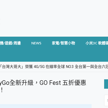
機/遊戲/周邊
NEWS
家電/智慧小物
小米3C 軟體
台灣大哥大」榮獲 4G/5G 在線率全球 NO.3 全台第一與全
卡」開箱評測~ 終結會議紀錄地獄，自動生成摘要報告，200+語言
m BS5 足球君開箱~ 短焦投影機 3千元就能擁有！ 折扣碼在這～
nyGo全新升級，GO Fest 五折優惠
的 FireCuda X1070 SSD 固態硬碟開箱 評測
線設計 SpotCam Solo Eco 太陽能防水雲端攝影機 SpotCam
d！
S
stige 14 AI+ D3MG-031TW 14吋 開箱評價，AI輕薄商務筆電 Co
FO
alme 16 Pro 開箱評價~ 2 億畫素 LumaColor 影像、持久續航與