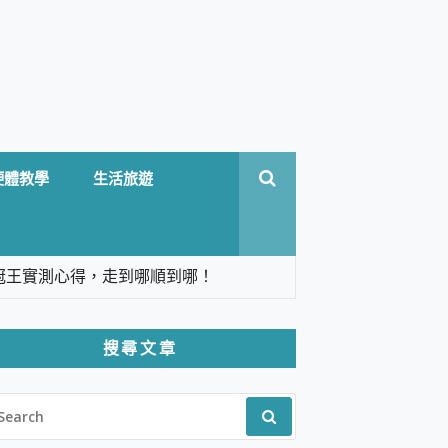
硬體教學
生活旅遊
台六冠王實測心得，走到哪順到哪！
翻譯，旅遊最強搭檔。
搜尋文章
 Solo 3 2.5K高畫質戶外攝影機 開箱 評
EARCH
pilot+ PC
R:
 IP69K 高防護