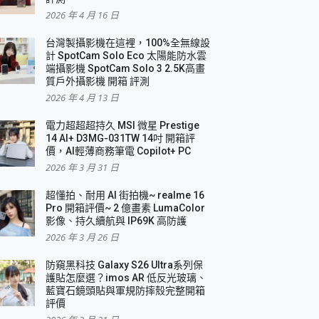
2026 年 4 月 16 日
要！
台灣製攝影機在這裡，100%全無線設
3 in 1可攜摺疊無線充電器 開箱 評測
計 SpotCam Solo Eco 太陽能防水雲
優質
端攝影機 SpotCam Solo 3 2.5K高畫
質戶外攝影機 開箱 評測
2026 年 4 月 13 日
 評測
電力超超超持久 MSI 微星 Prestige
14 AI+ D3MG-031TW 14吋 開箱評
價，AI輕薄商務筆電 Copilot+ PC
2026 年 3 月 31 日
到處走
超懂拍、耐用 AI 街拍機~ realme 16
 開箱 評測
Pro 開箱評價~ 2 億畫素 LumaColor
業界最好的資料救援軟體
影像、持久續航與 IP69K 高防護
2026 年 3 月 26 日
效能~
防窺黑科技 Galaxy S26 Ultra系列保
護貼怎麼選？imos AR 低反光玻璃、
藍寶石鏡頭貼與軍規防摔殼完整開箱
評價
機 vivo V30 Pro