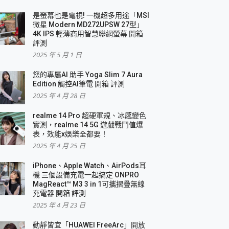
是螢幕也是電視! 一機超多用途「MSI
微星 Modern MD272UPSW 27型」
4K IPS 輕薄商用智慧聯網螢幕 開箱
評測
2025 年 5 月 1 日
您的專屬AI 助手 Yoga Slim 7 Aura
Edition 觸控AI筆電 開箱 評測
2025 年 4 月 28 日
realme 14 Pro 超硬軍規、冰感變色
實測，realme 14 5G 遊戲戰鬥值爆
表，效能x娛樂全都要！
2025 年 4 月 25 日
iPhone、Apple Watch、AirPods耳
機 三個設備充電一起搞定 ONPRO
MagReact™ M3 3 in 1可攜摺疊無線
充電器 開箱 評測
2025 年 4 月 23 日
動靜皆宜「HUAWEI FreeArc」開放