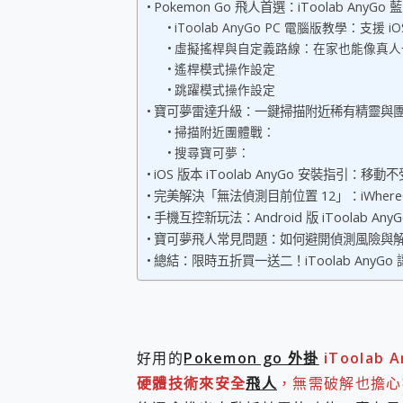
Pokemon Go 飛人首選：iToolab AnyG
您的專屬AI 助手 Yoga Slim
iToolab AnyGo PC 電腦版教學：支援 
realme 14 Pro 超硬
虛擬搖桿與自定義路線：在家也能像真人
iPhone、Apple Watc
遙桿模式操作設定
動靜皆宜「HUAWEI Fr
跳躍模式操作設定
好玩好拍 vivo V50 ~ 口
寶可夢雷達升級：一鍵掃描附近稀有精靈與
25種洗烘模式一機搞定! Rob
掃描附近團體戰：
給 MSI Claw 系列電競掌機
搜尋寶可夢：
B&O 精品級音響! Home+
iOS 版本 iToolab AnyGo 安裝指引：移動
2億 APO蔡司長焦神機降臨~ v
EaseUS Vocal Rem
完美解決「無法偵測目前位置 12」：iWhereGo
3 個超值 MHN 飛人工具分享
手機互控新玩法：Android 版 iToolab AnyG
Locawhere AnyTo 
寶可夢飛人常見問題：如何避開偵測風險與解決
小體積 40000mAh 超大
總結：限時五折買一送二！iToolab AnyG
97.3% 恢復率，資料救援就是這麼
磁碟系統大風吹 有了 磁碟管理程式
全新 SONY Xperia 
Xiaomi 14 Ultra 開箱
vivo TWS 3e 真
好用的
Pokemon go 外掛
iToolab 
MSI Claw 掌機專屬配件包 
硬體技術來安全
飛人
，無需破解也擔心
人像旗艦 vivo V30 系