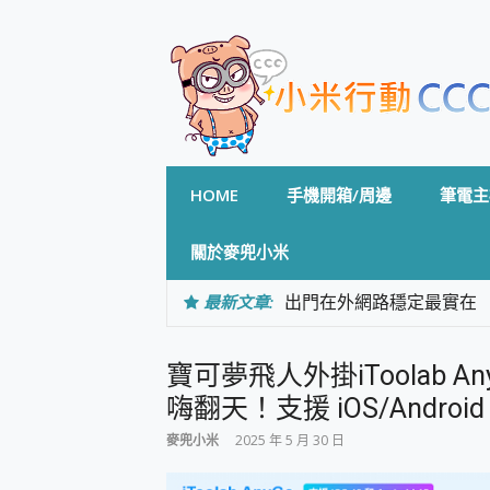
Skip
to
content
HOME
手機開箱/周邊
筆電主
關於麥兜小米
最新文章:
出門在外網路穩定最實在 「
「AUSNAT R1 錄音
CP 值天花板~ Bongco
寶可夢飛人外掛iToolab A
專為 PC上的 XBOX和掌機設計
台灣製攝影機在這裡，100%全無
嗨翻天！支援 iOS/Androi
測
麥兜小米
2025 年 5 月 30 日
電力超超超持久 MSI 微星 Pre
超懂拍、耐用 AI 街拍機~ re