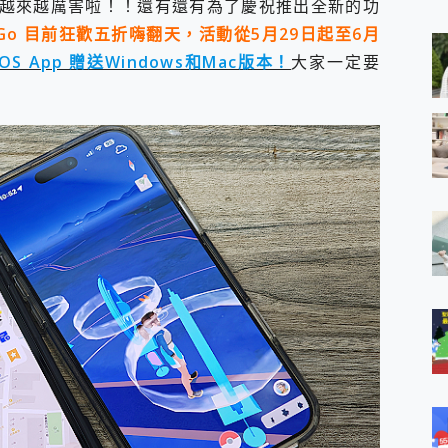
越來越厲害啦！！還有還有為了慶祝推出全新的功
 MSI Claw A1M-026TW 電競掌機 開箱 評測
與超好用的隱磁支架 O-ONE MAG 最會吸的行動電源 開箱 評測
5，AnyGo 目前狂歡五折嗨翻天，活動從5月29日起至6月
業增距鏡實測：Find X9 Ultra 光學長焦隨手拍，紀錄生活就是這麼
 App 贈送Windows和Mac版本！
大家一定要
ro 及 moto g37 power上市，登錄在送飛利浦氣炸鍋
iberty 5 Pro Max，有螢幕的耳機會是智商稅嗎?
e Time，加碼愛奇藝黃金雙周卡體驗，專案價最低 NT$0 起