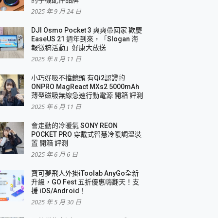
2025 年 9 月 24 日
DJI Osmo Pocket 3 爽爽帶回家 歡慶
EaseUS 21 週年到來，「Slogan 海
報徵稿活動」好康大放送
2025 年 8 月 11 日
小巧好吸不擋鏡頭 有Qi2認證的
ONPRO MagReact MXs2 5000mAh
薄型磁吸無線急速行動電源 開箱 評測
2025 年 6 月 11 日
會走動的冷暖氣 SONY REON
POCKET PRO 穿戴式智慧冷暖調溫裝
置 開箱 評測
2025 年 6 月 6 日
寶可夢飛人外掛iToolab AnyGo全新
升級，GO Fest 五折優惠嗨翻天！支
援 iOS/Android！
2025 年 5 月 30 日