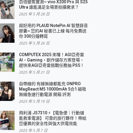
百倍變焦實測~ vivo X200 Pro 與 S25
Ultra 誰能滿足全場景拍攝需求？
2025 年 5 月 28 日
超好用的 PLAUD NotePin AI 智慧錄音
膠囊~ 您的AI 秘書已上線 每月免費送
你 300分鐘轉寫
2025 年 5 月 26 日
COMPUTEX 2025 來囉！AGI亞奇雷
AI・Gaming・創作儲存方案登場，
趕快來AGI亞奇雷挑戰任務抽 PS5！
2025 年 5 月 21 日
自帶線的 有線無線都能充 ONPRO
MagReact M5 10000mAh 5合1 磁吸
無線急速行動電源 開箱 評測
2025 年 5 月 19 日
飛利浦 JS7310 ⚡【電急便｜行動儲
能救車電源】 可靠的旅行夥伴！帶給
您優異的安全性與強大供電效能
2025 年 5 月 7 日