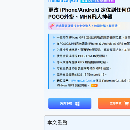
防窺黑科技 Galaxy S2
AI 支付 一錶搞定大小事 Xiao
超驚艷 讓人一眼就愛上 LENOV
美到讓人超想擁有 moto pad 
好用的 EaseUS Parti
一鍵修復模糊影片、舊照的 AI 
小朋友才做選擇 投影機 RG
式生活新體驗
外型超吸晴~ 給您絕佳操控體驗 
開箱~變身「蜘蛛人」椅子軍師
iPhone 17 系列 有認
DJI Osmo Pocket 3
小巧好吸不擋鏡頭 有Qi2認證
會走動的冷暖氣 SONY RE
寶可夢飛人外掛iToolab An
百倍變焦實測~ vivo X200
超好用的 PLAUD NoteP
COMPUTEX 2025 來
自帶線的 有線無線都能充 ONP
本文重點
飛利浦 JS7310 ⚡【
是螢幕也是電視! 一機超多用途