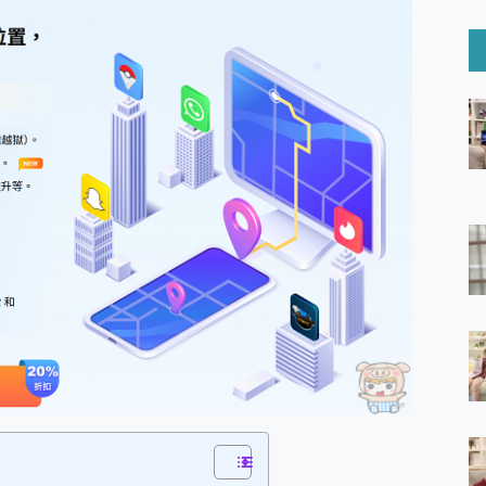
6 Ultra系列保護貼怎麼選？imos AR 低反光玻璃、藍寶石鏡頭
mi Watch 5 開箱 評測
O 聯想 Yoga Book 9 14吋 AI輕薄筆電 開箱 評測
60 系列 與 Moto | Swarovski razr 60 冰藍限定版本 開箱 評測
tion Master 讓您輕鬆的移除與格式化有防寫保護的隨身碟或SD卡
好幫手! VideoProc Converter AI 新版全解析 × 年末優惠
B藍牙音響 氛圍情境燈 我通通都要！ Starfish 2 幻彩膠囊投影
GravaStar Mercury K1 系列 異星機械鍵盤與 Mercury 
！MSI MPG 491CQP QD-OLED 超寬曲面電競螢幕，
證的防護來囉！ imos 首家導入 UL MCV 行銷宣告驗證的手機配件品牌
 爽爽帶回家 歡慶 EaseUS 21 週年到來，「Slogan 海報徵稿活動」
的 ONPRO MagReact MXs2 5000mAh薄型磁吸無線急速行
ON POCKET PRO 穿戴式智慧冷暖調溫裝置 開箱 評測
yGo全新升級，GO Fest 五折優惠嗨翻天！支援 iOS/Android！
 Pro 與 S25 Ultra 誰能滿足全場景拍攝需求？
in AI 智慧錄音膠囊~ 您的AI 秘書已上線 每月免費送你 300分鐘轉
囉！AGI亞奇雷 AI・Gaming・創作儲存方案登場，趕快來AGI亞奇雷
RO MagReact M5 10000mAh 5合1 磁吸無線急速行動電源
電急便｜行動儲能救車電源】 可靠的旅行夥伴！帶給您優異的安全性
「MSI微星 Modern MD272UPSW 27型」 4K IPS 輕薄