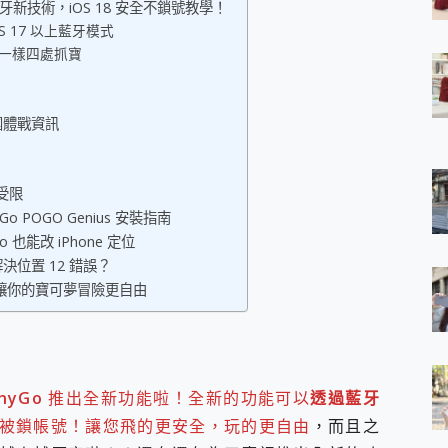
o 藍牙新技術，iOS 18 安全不鎖號教學！
 7 Aura Edition 觸控AI筆電 開箱 評測
iOS 17 以上藍牙模式
軍規、冰感變色實測，realme 14 5G 遊戲戰鬥值爆表，效能x娛樂全都
一樣四處抓寶
h、AirPods耳機 三個設備充電一起搞定 ONPRO MagReact™ M3 
eeArc」開放式耳掛耳機，無感配戴! 超穩超服貼，音質、通話也很
袋裡的 Zeiss 潮流攝影棚!
團體戰資訊
orock 衣莉莎白 H1 Neo分子篩洗脫烘 AI 滾筒洗衣機
 最完美的家 MSI Nest Docking Station 掌機專屬擴充底座 開箱
 中嘉寬頻 SoundBox 劇院串流盒 開箱 評測
不受限
ivo X200 Pro、vivo X200 就是這麼好拍
over 免費線上去聲器一鍵去除人聲 人聲 音樂分離 2024 消除人聲推薦
 POGO Genius 安裝指南
~~ iToolab AnyGo 魔物獵人 Now飛人 ios教學 不出門也可以
o 也能改 iPhone 定位
寶可夢飛人 AnyTo 不出門也可以飛遍全世界
位置 12 錯誤？
容量 一次充5個設備 充好充滿 CUKTECH 酷態科 300W 微型充電站
o 讓你的寶可夢冒險更自由
簡單 EaseUS Data Recovery Wizard Free 18.0.0 
 EaseUS Partition Master 就是這麼簡單
1 VI 開箱! 相機實測! 長焦覆蓋更遠更清晰、2日長續航、頂尖影音娛樂
 評測~ 有深度的 Leica 影像旗艦手機! 加碼小旗艦 Xiaomi 14 開箱 評測
無線藍牙耳機智慧降噪升級、音質明亮溫潤，並支援雙設備連接~
AnyGo
推出全新功能啦！全新的功能可以
透過藍牙
來囉 完美保護 MSI Claw A1M-026TW 電競掌機
被鎖帳號！讓您飛的更安全，玩的更自由
，而且之
列 開箱 評測! 首搭蔡司光學鏡頭、攝影棚級柔光環、拍攝功能最好玩的美拍神