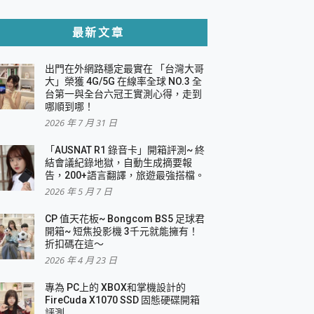
貼與軍規防摔殼完整開箱評價
最新文章
出門在外網路穩定最實在 「台灣大哥
，一篇全看懂
大」榮獲 4G/5G 在線率全球 NO.3 全
台第一與全台六冠王實測心得，走到
機｜結合「 智慧投影 & 煥彩流動 」的沈浸
哪順到哪！
2026 年 7 月 31 日
X 系列 輕量無線電競滑鼠 開箱 評測
多工辦公、爽度滿滿的終極桌面體驗
「AUSNAT R1 錄音卡」開箱評測~ 終
結會議紀錄地獄，自動生成摘要報
好康大放送
告，200+語言翻譯，旅遊最強搭檔。
動電源 開箱 評測
2026 年 5 月 7 日
CP 值天花板~ Bongcom BS5 足球君
開箱~ 短焦投影機 3千元就能擁有！
折扣碼在這～
寫
2026 年 4 月 23 日
挑戰任務抽 PS5！
 開箱 評測
專為 PC上的 XBOX和掌機設計的
與強大供電效能
FireCuda X1070 SSD 固態硬碟開箱
商用智慧聯網螢幕 開箱 評測
評測