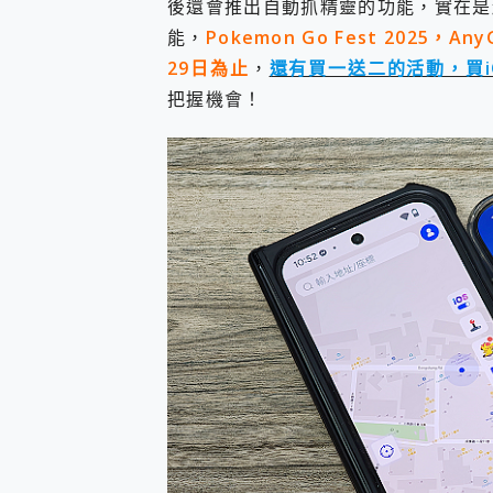
後還會推出自動抓精靈的功能，實在是
多個願望一次滿足 超強散熱 微星
一吸完美對位 擁有超強吸力
能，
Pokemon Go Fest 202
OPPO 哈蘇 300mm 專
29日為止
，
還有買一送二的活動，買iOS
Motorola edge 70 p
把握機會！
近八千元的 Soundcore L
ASUS Pad 全面應援 M