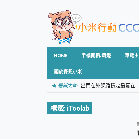
Skip
to
content
HOME
手機開箱/周邊
筆電主
關於麥兜小米
最新文章:
出門在外網路穩定最實在 「
「AUSNAT R1 錄音
CP 值天花板~ Bongco
專為 PC上的 XBOX和掌機設計
標籤:
iToolab
台灣製攝影機在這裡，100%全無
測
電力超超超持久 MSI 微星 Pre
超懂拍、耐用 AI 街拍機~ re