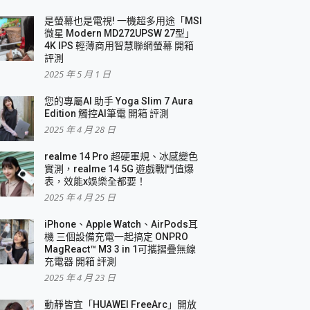
是螢幕也是電視! 一機超多用途「MSI
微星 Modern MD272UPSW 27型」
4K IPS 輕薄商用智慧聯網螢幕 開箱
評測
2025 年 5 月 1 日
您的專屬AI 助手 Yoga Slim 7 Aura
Edition 觸控AI筆電 開箱 評測
2025 年 4 月 28 日
realme 14 Pro 超硬軍規、冰感變色
實測，realme 14 5G 遊戲戰鬥值爆
表，效能x娛樂全都要！
2025 年 4 月 25 日
iPhone、Apple Watch、AirPods耳
機 三個設備充電一起搞定 ONPRO
MagReact™ M3 3 in 1可攜摺疊無線
充電器 開箱 評測
2025 年 4 月 23 日
動靜皆宜「HUAWEI FreeArc」開放