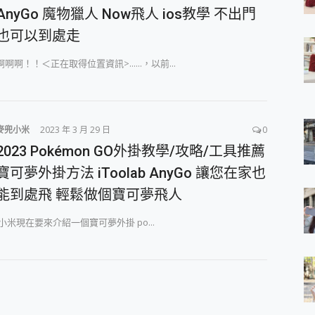
AnyGo 魔物獵人 Now飛人 ios教學 不出門
 7 Aura Edition 觸控AI筆電 開箱 評測
軍規、冰感變色實測，realme 14 5G 遊戲戰鬥值爆表，效能x娛樂全都
也可以到處走
h、AirPods耳機 三個設備充電一起搞定 ONPRO MagReact™ M3 
eeArc」開放式耳掛耳機，無感配戴! 超穩超服貼，音質、通話也很
啊啊啊！！＜正在取得位置資訊>......，以前...
袋裡的 Zeiss 潮流攝影棚!
orock 衣莉莎白 H1 Neo分子篩洗脫烘 AI 滾筒洗衣機
 最完美的家 MSI Nest Docking Station 掌機專屬擴充底座 開箱
 中嘉寬頻 SoundBox 劇院串流盒 開箱 評測
麥兜小米
2023 年 3 月 29 日
0
ivo X200 Pro、vivo X200 就是這麼好拍
2023 Pokémon GO外掛教學/攻略/工具推薦
over 免費線上去聲器一鍵去除人聲 人聲 音樂分離 2024 消除人聲推薦
~~ iToolab AnyGo 魔物獵人 Now飛人 ios教學 不出門也可以
寶可夢外掛方法 iToolab AnyGo 讓您在家也
寶可夢飛人 AnyTo 不出門也可以飛遍全世界
能到處飛 輕鬆做個寶可夢飛人
容量 一次充5個設備 充好充滿 CUKTECH 酷態科 300W 微型充電站
簡單 EaseUS Data Recovery Wizard Free 18.0.0 
小米現在要來介紹一個寶可夢外掛 po...
 EaseUS Partition Master 就是這麼簡單
1 VI 開箱! 相機實測! 長焦覆蓋更遠更清晰、2日長續航、頂尖影音娛樂
 評測~ 有深度的 Leica 影像旗艦手機! 加碼小旗艦 Xiaomi 14 開箱 評測
無線藍牙耳機智慧降噪升級、音質明亮溫潤，並支援雙設備連接~
來囉 完美保護 MSI Claw A1M-026TW 電競掌機
列 開箱 評測! 首搭蔡司光學鏡頭、攝影棚級柔光環、拍攝功能最好玩的美拍神