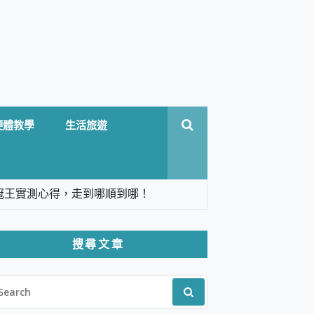
硬體教學
生活旅遊
台六冠王實測心得，走到哪順到哪！
翻譯，旅遊最強搭檔。
搜尋文章
 Solo 3 2.5K高畫質戶外攝影機 開箱 評
EARCH
pilot+ PC
R:
 IP69K 高防護