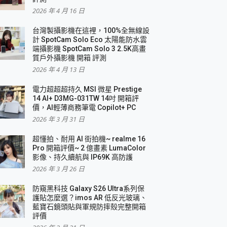
2026 年 4 月 16 日
要！
台灣製攝影機在這裡，100%全無線設
3 in 1可攜摺疊無線充電器 開箱 評測
計 SpotCam Solo Eco 太陽能防水雲
優質
端攝影機 SpotCam Solo 3 2.5K高畫
質戶外攝影機 開箱 評測
2026 年 4 月 13 日
 評測
電力超超超持久 MSI 微星 Prestige
14 AI+ D3MG-031TW 14吋 開箱評
價，AI輕薄商務筆電 Copilot+ PC
2026 年 3 月 31 日
到處走
超懂拍、耐用 AI 街拍機~ realme 16
 開箱 評測
Pro 開箱評價~ 2 億畫素 LumaColor
業界最好的資料救援軟體
影像、持久續航與 IP69K 高防護
2026 年 3 月 26 日
效能~
防窺黑科技 Galaxy S26 Ultra系列保
護貼怎麼選？imos AR 低反光玻璃、
藍寶石鏡頭貼與軍規防摔殼完整開箱
評價
機 vivo V30 Pro