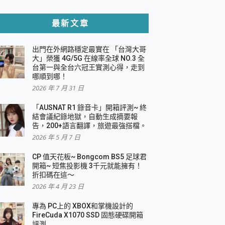
貼與軍規防摔殼完整開箱評價
最新文章
出門在外網路穩定最實在 「台灣大哥
，一篇全看懂
大」榮獲 4G/5G 在線率全球 NO.3 全
台第一與全台六冠王實測心得，走到
機｜結合「 智慧投影 & 煥彩流動 」的沈浸
哪順到哪！
2026 年 7 月 31 日
X 系列 輕量無線電競滑鼠 開箱 評測
多工辦公、爽度滿滿的終極桌面體驗
「AUSNAT R1 錄音卡」開箱評測~ 終
結會議紀錄地獄，自動生成摘要報
好康大放送
告，200+語言翻譯，旅遊最強搭檔。
動電源 開箱 評測
2026 年 5 月 7 日
CP 值天花板~ Bongcom BS5 足球君
開箱~ 短焦投影機 3千元就能擁有！
折扣碼在這～
寫
2026 年 4 月 23 日
挑戰任務抽 PS5！
 開箱 評測
專為 PC上的 XBOX和掌機設計的
與強大供電效能
FireCuda X1070 SSD 固態硬碟開箱
商用智慧聯網螢幕 開箱 評測
評測