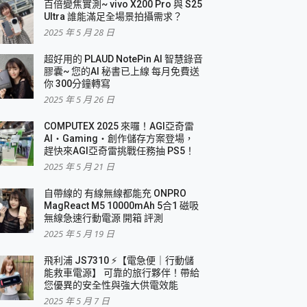
百倍變焦實測~ vivo X200 Pro 與 S25
Ultra 誰能滿足全場景拍攝需求？
2025 年 5 月 28 日
超好用的 PLAUD NotePin AI 智慧錄音
膠囊~ 您的AI 秘書已上線 每月免費送
你 300分鐘轉寫
2025 年 5 月 26 日
COMPUTEX 2025 來囉！AGI亞奇雷
AI・Gaming・創作儲存方案登場，
趕快來AGI亞奇雷挑戰任務抽 PS5！
2025 年 5 月 21 日
自帶線的 有線無線都能充 ONPRO
MagReact M5 10000mAh 5合1 磁吸
無線急速行動電源 開箱 評測
2025 年 5 月 19 日
飛利浦 JS7310 ⚡【電急便｜行動儲
能救車電源】 可靠的旅行夥伴！帶給
您優異的安全性與強大供電效能
2025 年 5 月 7 日