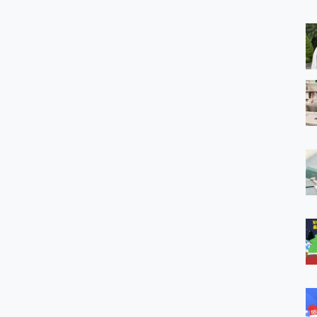
 MSI Claw A1M-026TW 電競掌機 開箱 評測
與超好用的隱磁支架 O-ONE MAG 最會吸的行動電源 開箱 評測
業增距鏡實測：Find X9 Ultra 光學長焦隨手拍，紀錄生活就是這麼
ro 及 moto g37 power上市，登錄在送飛利浦氣炸鍋
iberty 5 Pro Max，有螢幕的耳機會是智商稅嗎?
e Time，加碼愛奇藝黃金雙周卡體驗，專案價最低 NT$0 起