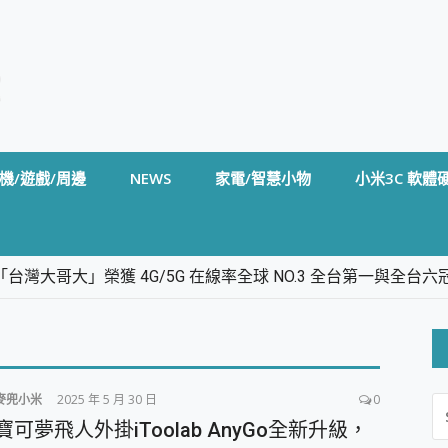
機/遊戲/周邊
NEWS
家電/智慧小物
小米3C 軟體
台灣大哥大」榮獲 4G/5G 在線率全球 NO.3 全台第一與全
卡」開箱評測~ 終結會議紀錄地獄，自動生成摘要報告，200+語言
m BS5 足球君開箱~ 短焦投影機 3千元就能擁有！ 折扣碼在這～
的 FireCuda X1070 SSD 固態硬碟開箱 評測
線設計 SpotCam Solo Eco 太陽能防水雲端攝影機 SpotCam
麥兜小米
2025 年 5 月 30 日
0
S
stige 14 AI+ D3MG-031TW 14吋 開箱評價，AI輕薄商務筆電 Co
FO
寶可夢飛人外掛iToolab AnyGo全新升級，
alme 16 Pro 開箱評價~ 2 億畫素 LumaColor 影像、持久續航與