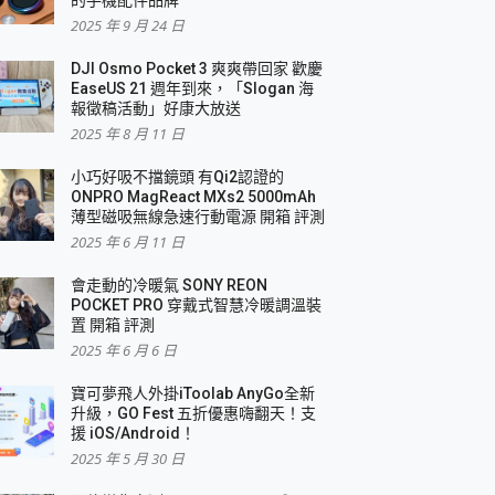
2025 年 9 月 24 日
DJI Osmo Pocket 3 爽爽帶回家 歡慶
EaseUS 21 週年到來，「Slogan 海
報徵稿活動」好康大放送
2025 年 8 月 11 日
小巧好吸不擋鏡頭 有Qi2認證的
ONPRO MagReact MXs2 5000mAh
薄型磁吸無線急速行動電源 開箱 評測
2025 年 6 月 11 日
會走動的冷暖氣 SONY REON
POCKET PRO 穿戴式智慧冷暖調溫裝
置 開箱 評測
2025 年 6 月 6 日
寶可夢飛人外掛iToolab AnyGo全新
升級，GO Fest 五折優惠嗨翻天！支
援 iOS/Android！
2025 年 5 月 30 日