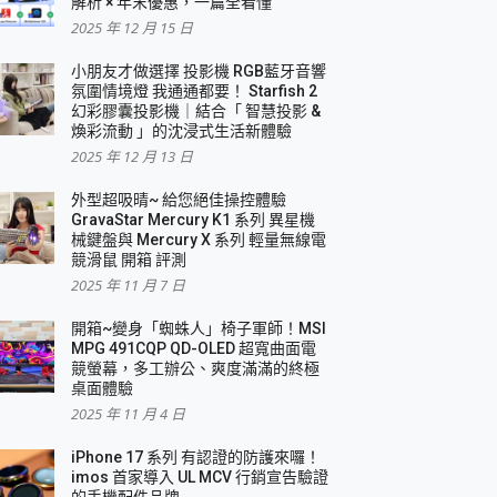
解析 × 年末優惠，一篇全看懂
2025 年 12 月 15 日
小朋友才做選擇 投影機 RGB藍牙音響
氛圍情境燈 我通通都要！ Starfish 2
幻彩膠囊投影機｜結合「 智慧投影 &
煥彩流動 」的沈浸式生活新體驗
2025 年 12 月 13 日
外型超吸晴~ 給您絕佳操控體驗
GravaStar Mercury K1 系列 異星機
械鍵盤與 Mercury X 系列 輕量無線電
競滑鼠 開箱 評測
2025 年 11 月 7 日
開箱~變身「蜘蛛人」椅子軍師！MSI
MPG 491CQP QD-OLED 超寬曲面電
競螢幕，多工辦公、爽度滿滿的終極
桌面體驗
2025 年 11 月 4 日
iPhone 17 系列 有認證的防護來囉！
imos 首家導入 UL MCV 行銷宣告驗證
的手機配件品牌