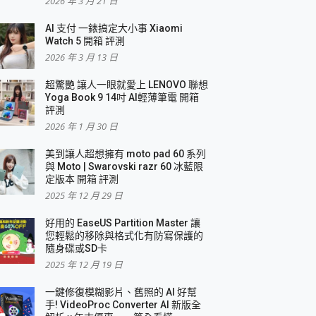
2026 年 3 月 21 日
AI 支付 一錶搞定大小事 Xiaomi
簡單
Watch 5 開箱 評測
2026 年 3 月 13 日
超驚艷 讓人一眼就愛上 LENOVO 聯想
Yoga Book 9 14吋 AI輕薄筆電 開箱
評測
2026 年 1 月 30 日
美到讓人超想擁有 moto pad 60 系列
與 Moto | Swarovski razr 60 冰藍限
定版本 開箱 評測
2025 年 12 月 29 日
好用的 EaseUS Partition Master 讓
您輕鬆的移除與格式化有防寫保護的
隨身碟或SD卡
2025 年 12 月 19 日
一鍵修復模糊影片、舊照的 AI 好幫
手! VideoProc Converter AI 新版全