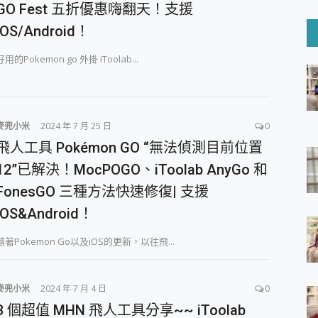
6 Ultra系列保護貼怎麼選？imos AR 低反光玻璃、藍寶石鏡頭
GO Fest 五折優惠嗨翻天！支援
mi Watch 5 開箱 評測
iOS/Android！
O 聯想 Yoga Book 9 14吋 AI輕薄筆電 開箱 評測
60 系列 與 Moto | Swarovski razr 60 冰藍限定版本 開箱 評測
好用的Pokemon go 外掛 iToolab...
tion Master 讓您輕鬆的移除與格式化有防寫保護的隨身碟或SD卡
好幫手! VideoProc Converter AI 新版全解析 × 年末優惠
B藍牙音響 氛圍情境燈 我通通都要！ Starfish 2 幻彩膠囊投影
麥兜小米
2024 年 7 月 25 日
0
GravaStar Mercury K1 系列 異星機械鍵盤與 Mercury 
！MSI MPG 491CQP QD-OLED 超寬曲面電競螢幕，
飛人工具 Pokémon GO “無法偵測目前位置
證的防護來囉！ imos 首家導入 UL MCV 行銷宣告驗證的手機配件品牌
12”已解決！MocPOGO、iToolab AnyGo 和
 爽爽帶回家 歡慶 EaseUS 21 週年到來，「Slogan 海報徵稿活動」
FonesGO 三種方法快速修復| 支援
的 ONPRO MagReact MXs2 5000mAh薄型磁吸無線急速行
ON POCKET PRO 穿戴式智慧冷暖調溫裝置 開箱 評測
iOS&Android！
yGo全新升級，GO Fest 五折優惠嗨翻天！支援 iOS/Android！
 Pro 與 S25 Ultra 誰能滿足全場景拍攝需求？
隨著Pokemon Go以及iOS的更新，以往飛...
in AI 智慧錄音膠囊~ 您的AI 秘書已上線 每月免費送你 300分鐘轉
囉！AGI亞奇雷 AI・Gaming・創作儲存方案登場，趕快來AGI亞奇雷
RO MagReact M5 10000mAh 5合1 磁吸無線急速行動電源
麥兜小米
2024 年 7 月 4 日
0
電急便｜行動儲能救車電源】 可靠的旅行夥伴！帶給您優異的安全性
3 個超值 MHN 飛人工具分享~~ iToolab
「MSI微星 Modern MD272UPSW 27型」 4K IPS 輕薄