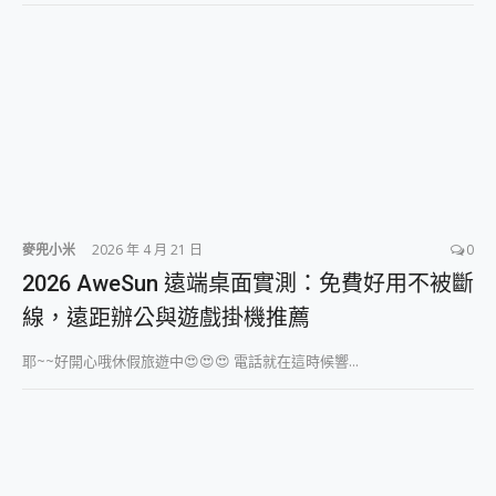
麥兜小米
2026 年 4 月 21 日
0
2026 AweSun 遠端桌面實測：免費好用不被斷
線，遠距辦公與遊戲掛機推薦
耶~~好開心哦休假旅遊中😍😍😍 電話就在這時候響...