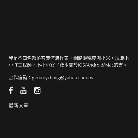
我是不知名部落客兼流浪作家，網路暱稱麥兜小米，現職小
小IT工程師，不小心寫了幾本關於iOS/Android/Mac的書。
合作信箱：
gemmychang@yahoo.com.tw
Facebook
YouTube
Instagram
粉
頻
絲
道
最新文章
團