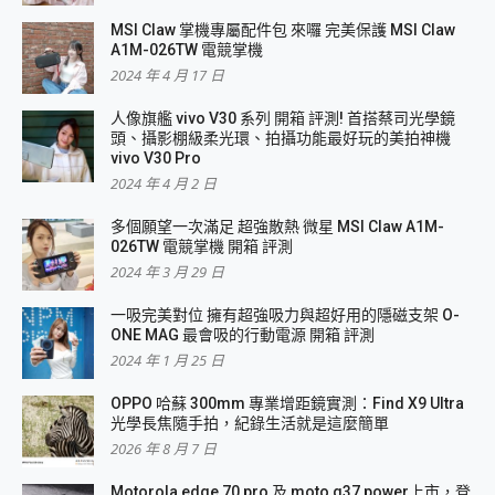
MSI Claw 掌機專屬配件包 來囉 完美保護 MSI Claw
A1M-026TW 電競掌機
2024 年 4 月 17 日
人像旗艦 vivo V30 系列 開箱 評測! 首搭蔡司光學鏡
頭、攝影棚級柔光環、拍攝功能最好玩的美拍神機
vivo V30 Pro
2024 年 4 月 2 日
多個願望一次滿足 超強散熱 微星 MSI Claw A1M-
026TW 電競掌機 開箱 評測
2024 年 3 月 29 日
一吸完美對位 擁有超強吸力與超好用的隱磁支架 O-
ONE MAG 最會吸的行動電源 開箱 評測
2024 年 1 月 25 日
OPPO 哈蘇 300mm 專業增距鏡實測：Find X9 Ultra
光學長焦隨手拍，紀錄生活就是這麼簡單
2026 年 8 月 7 日
Motorola edge 70 pro 及 moto g37 power上市，登