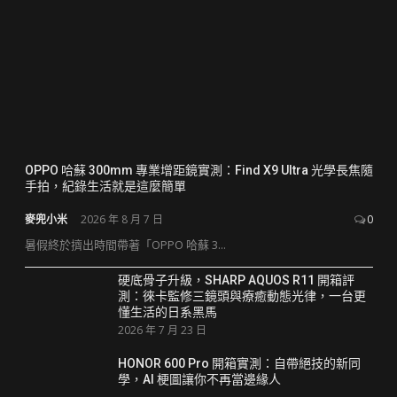
OPPO 哈蘇 300mm 專業增距鏡實測：Find X9 Ultra 光學長焦隨
手拍，紀錄生活就是這麼簡單
麥兜小米
2026 年 8 月 7 日
0
暑假終於擠出時間帶著「OPPO 哈蘇 3...
硬底骨子升級，SHARP AQUOS R11 開箱評
測：徠卡監修三鏡頭與療癒動態光律，一台更
懂生活的日系黑馬
2026 年 7 月 23 日
HONOR 600 Pro 開箱實測：自帶絕技的新同
學，AI 梗圖讓你不再當邊緣人