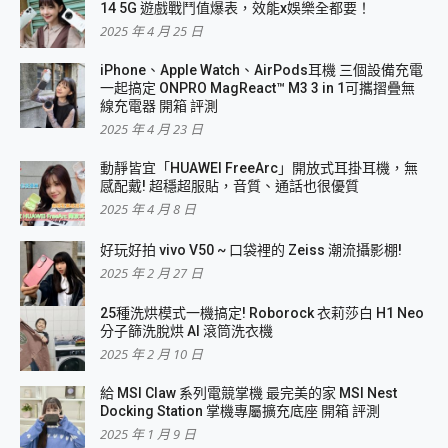
14 5G 遊戲戰鬥值爆表，效能x娛樂全都要！
2025 年 4 月 25 日
iPhone、Apple Watch、AirPods耳機 三個設備充電
一起搞定 ONPRO MagReact™ M3 3 in 1可攜摺疊無
線充電器 開箱 評測
2025 年 4 月 23 日
動靜皆宜「HUAWEI FreeArc」開放式耳掛耳機，無
感配戴! 超穩超服貼，音質、通話也很優質
2025 年 4 月 8 日
好玩好拍 vivo V50 ~ 口袋裡的 Zeiss 潮流攝影棚!
2025 年 2 月 27 日
25種洗烘模式一機搞定! Roborock 衣莉莎白 H1 Neo
分子篩洗脫烘 AI 滾筒洗衣機
2025 年 2 月 10 日
給 MSI Claw 系列電競掌機 最完美的家 MSI Nest
Docking Station 掌機專屬擴充底座 開箱 評測
2025 年 1 月 9 日