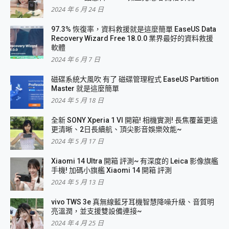
2024 年 6 月 24 日
97.3% 恢復率，資料救援就是這麼簡單 EaseUS Data
Recovery Wizard Free 18.0.0 業界最好的資料救援
軟體
2024 年 6 月 7 日
磁碟系統大風吹 有了 磁碟管理程式 EaseUS Partition
Master 就是這麼簡單
2024 年 5 月 18 日
全新 SONY Xperia 1 VI 開箱! 相機實測! 長焦覆蓋更遠
更清晰、2日長續航、頂尖影音娛樂效能~
2024 年 5 月 17 日
Xiaomi 14 Ultra 開箱 評測~ 有深度的 Leica 影像旗艦
手機! 加碼小旗艦 Xiaomi 14 開箱 評測
2024 年 5 月 13 日
vivo TWS 3e 真無線藍牙耳機智慧降噪升級、音質明
亮溫潤，並支援雙設備連接~
2024 年 4 月 25 日