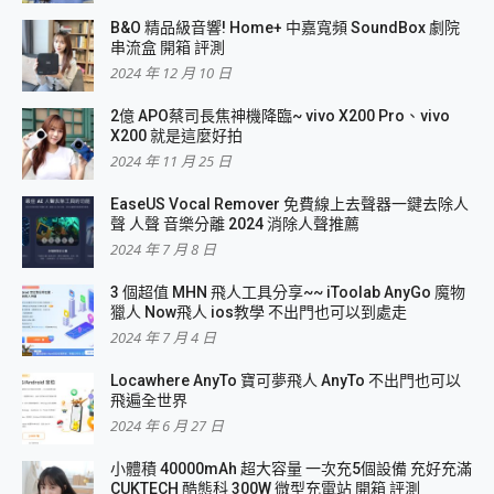
B&O 精品級音響! Home+ 中嘉寬頻 SoundBox 劇院
串流盒 開箱 評測
2024 年 12 月 10 日
2億 APO蔡司長焦神機降臨~ vivo X200 Pro、vivo
X200 就是這麼好拍
2024 年 11 月 25 日
EaseUS Vocal Remover 免費線上去聲器一鍵去除人
聲 人聲 音樂分離 2024 消除人聲推薦
2024 年 7 月 8 日
3 個超值 MHN 飛人工具分享~~ iToolab AnyGo 魔物
獵人 Now飛人 ios教學 不出門也可以到處走
2024 年 7 月 4 日
Locawhere AnyTo 寶可夢飛人 AnyTo 不出門也可以
飛遍全世界
2024 年 6 月 27 日
小體積 40000mAh 超大容量 一次充5個設備 充好充滿
CUKTECH 酷態科 300W 微型充電站 開箱 評測