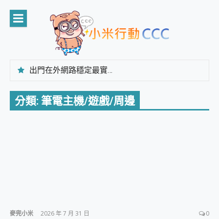
Skip
to
content
出門在外網路穩定最實在 「台灣大哥大」榮獲 4G/5G 在線率全球 NO.3 全台第一與全台六冠王實測心得，走到哪順到哪！
「AUSNAT R1 錄音卡」開箱評測~ 終結會議紀錄地獄，自動生成摘要報告，200+語言翻譯，旅遊最強搭檔。
CP 值天花板~ Bongcom BS5 足球君開箱~ 短焦投影機 3千元就能擁有！ 折扣碼在這～
分類:
筆電主機/遊戲/周邊
專為 PC上的 XBOX和掌機設計的 FireCuda X1070 SSD 固態硬碟開箱 評測
台灣製攝影機在這裡，100%全無線設計 SpotCam Solo Eco 太陽能防水雲端攝影機 SpotCam Solo 3 2.5K高畫質戶外攝影機 開箱 評測
電力超超超持久 MSI 微星 Prestige 14 AI+ D3MG-031TW 14吋 開箱評價，AI輕薄商務筆電 Copilot+ PC
超懂拍、耐用 AI 街拍機~ realme 16 Pro 開箱評價~ 2 億畫素 LumaColor 影像、持久續航與 IP69K 高防護
防窺黑科技 Galaxy S26 Ultra系列保護貼怎麼選？imos AR 低反光玻璃、藍寶石鏡頭貼與軍規防摔殼完整開箱評價
AI 支付 一錶搞定大小事 Xiaomi Watch 5 開箱 評測
超驚艷 讓人一眼就愛上 LENOVO 聯想 Yoga Book 9 14吋 AI輕薄筆電 開箱 評測
美到讓人超想擁有 moto pad 60 系列 與 Moto | Swarovski razr 60 冰藍限定版本 開箱 評測
好用的 EaseUS Partition Master 讓您輕鬆的移除與格式化有防寫保護的隨身碟或SD卡
一鍵修復模糊影片、舊照的 AI 好幫手! VideoProc Converter AI 新版全解析 × 年末優惠，一篇全看懂
小朋友才做選擇 投影機 RGB藍牙音響 氛圍情境燈 我通通都要！ Starfish 2 幻彩膠囊投影機｜結合「 智慧投影 & 煥彩流動 」的沈浸式生活新體驗
麥兜小米
2026 年 7 月 31 日
0