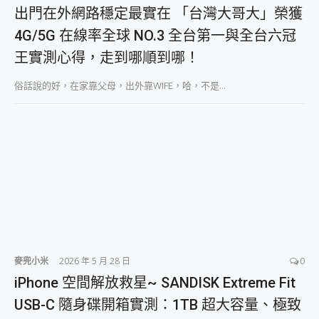
外型超吸晴~ 給您絕佳操控體驗 GravaStar Mercury K1 系列 異星機械鍵盤與 Mercury X 系列 輕量無線電競滑鼠 開箱 評測
出門在外網路穩定最實在 「台灣大哥大」榮獲
開箱~變身「蜘蛛人」椅子軍師！MSI MPG 491CQP QD-OLED 超寬曲面電競螢幕，多工辦公、爽度滿滿的終極桌面體驗
4G/5G 在線率全球 NO.3 全台第一與全台六冠
iPhone 17 系列 有認證的防護來囉！ imos 首家導入 UL MCV 行銷宣告驗證的手機配件品牌
DJI Osmo Pocket 3 爽爽帶回家 歡慶 EaseUS 21 週年到來，「Slogan 海報徵稿活動」好康大放送
王實測心得，走到哪順到哪！
小巧好吸不擋鏡頭 有Qi2認證的 ONPRO MagReact MXs2 5000mAh薄型磁吸無線急速行動電源 開箱 評測
會走動的冷暖氣 SONY REON POCKET PRO 穿戴式智慧冷暖調溫裝置 開箱 評測
俗話說的好，在家靠父母，出外靠WIFE，哈，不是...
寶可夢飛人外掛iToolab AnyGo全新升級，GO Fest 五折優惠嗨翻天！支援 iOS/Android！
百倍變焦實測~ vivo X200 Pro 與 S25 Ultra 誰能滿足全場景拍攝需求？
超好用的 PLAUD NotePin AI 智慧錄音膠囊~ 您的AI 秘書已上線 每月免費送你 300分鐘轉寫
COMPUTEX 2025 來囉！AGI亞奇雷 AI・Gaming・創作儲存方案登場，趕快來AGI亞奇雷挑戰任務抽 PS5！
自帶線的 有線無線都能充 ONPRO MagReact M5 10000mAh 5合1 磁吸無線急速行動電源 開箱 評測
飛利浦 JS7310 ⚡【電急便｜行動儲能救車電源】 可靠的旅行夥伴！帶給您優異的安全性與強大供電效能
是螢幕也是電視! 一機超多用途「MSI微星 Modern MD272UPSW 27型」 4K IPS 輕薄商用智慧聯網螢幕 開箱 評測
您的專屬AI 助手 Yoga Slim 7 Aura Edition 觸控AI筆電 開箱 評測
realme 14 Pro 超硬軍規、冰感變色實測，realme 14 5G 遊戲戰鬥值爆表，效能x娛樂全都要！
iPhone、Apple Watch、AirPods耳機 三個設備充電一起搞定 ONPRO MagReact™ M3 3 in 1可攜摺疊無線充電器 開箱 評測
動靜皆宜「HUAWEI FreeArc」開放式耳掛耳機，無感配戴! 超穩超服貼，音質、通話也很優質
麥兜小米
2026 年 5 月 28 日
0
好玩好拍 vivo V50 ~ 口袋裡的 Zeiss 潮流攝影棚!
iPhone 空間解放救星~ SANDISK Extreme Fit
25種洗烘模式一機搞定! Roborock 衣莉莎白 H1 Neo分子篩洗脫烘 AI 滾筒洗衣機
給 MSI Claw 系列電競掌機 最完美的家 MSI Nest Docking Station 掌機專屬擴充底座 開箱 評測
USB-C 隨身碟開箱實測：1TB 超大容量、極致
B&O 精品級音響! Home+ 中嘉寬頻 SoundBox 劇院串流盒 開箱 評測