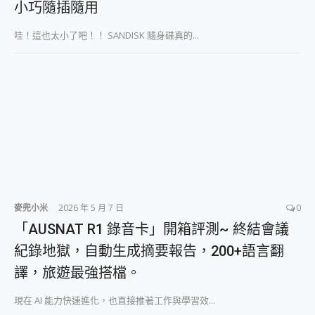
小巧隨插隨用
2億 APO蔡司長焦神機降臨~ vivo X200 Pro、vivo X200 就是這麼好拍
EaseUS Vocal Remover 免費線上去聲器一鍵去除人聲 人聲 音樂分離 2024 消除人聲推薦
哇！這也太小了吧！！ SANDISK 隨身碟真的...
3 個超值 MHN 飛人工具分享~~ iToolab AnyGo 魔物獵人 Now飛人 ios教學 不出門也可以到處走
Locawhere AnyTo 寶可夢飛人 AnyTo 不出門也可以飛遍全世界
小體積 40000mAh 超大容量 一次充5個設備 充好充滿 CUKTECH 酷態科 300W 微型充電站 開箱 評測
97.3% 恢復率，資料救援就是這麼簡單 EaseUS Data Recovery Wizard Free 18.0.0 業界最好的資料救援軟體
磁碟系統大風吹 有了 磁碟管理程式 EaseUS Partition Master 就是這麼簡單
全新 SONY Xperia 1 VI 開箱! 相機實測! 長焦覆蓋更遠更清晰、2日長續航、頂尖影音娛樂效能~
Xiaomi 14 Ultra 開箱 評測~ 有深度的 Leica 影像旗艦手機! 加碼小旗艦 Xiaomi 14 開箱 評測
vivo TWS 3e 真無線藍牙耳機智慧降噪升級、音質明亮溫潤，並支援雙設備連接~
MSI Claw 掌機專屬配件包 來囉 完美保護 MSI Claw A1M-026TW 電競掌機
人像旗艦 vivo V30 系列 開箱 評測! 首搭蔡司光學鏡頭、攝影棚級柔光環、拍攝功能最好玩的美拍神機 vivo V30 Pro
多個願望一次滿足 超強散熱 微星 MSI Claw A1M-026TW 電競掌機 開箱 評測
麥兜小米
2026 年 5 月 7 日
0
一吸完美對位 擁有超強吸力與超好用的隱磁支架 O-ONE MAG 最會吸的行動電源 開箱 評測
「AUSNAT R1 錄音卡」開箱評測~ 終結會議
OPPO 哈蘇 300mm 專業增距鏡實測：Find X9 Ultra 光學長焦隨手拍，紀錄生活就是這麼簡單
Motorola edge 70 pro 及 moto g37 power上市，登錄在送飛利浦氣炸鍋
紀錄地獄，自動生成摘要報告，200+語言翻
近八千元的 Soundcore Liberty 5 Pro Max，有螢幕的耳機會是智商稅嗎?
譯，旅遊最強搭檔。
ASUS Pad 全面應援 Me Time，加碼愛奇藝黃金雙周卡體驗，專案價最低 NT$0 起
現在 AI 能力快速進化，也直接推著工作與學習效...