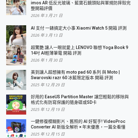
imos AR 低反光玻璃、藍寶石鏡頭貼與軍規防摔殼完
整開箱評價
2026 年 3 月 21 日
AI 支付 一錶搞定大小事 Xiaomi Watch 5 開箱 評測
2026 年 3 月 13 日
超驚艷 讓人一眼就愛上 LENOVO 聯想 Yoga Book 9
14吋 AI輕薄筆電 開箱 評測
2026 年 1 月 30 日
美到讓人超想擁有 moto pad 60 系列 與 Moto |
Swarovski razr 60 冰藍限定版本 開箱 評測
2025 年 12 月 29 日
好用的 EaseUS Partition Master 讓您輕鬆的移除與
格式化有防寫保護的隨身碟或SD卡
2025 年 12 月 19 日
一鍵修復模糊影片、舊照的 AI 好幫手! VideoProc
Converter AI 新版全解析 × 年末優惠，一篇全看懂
2025 年 12 月 15 日