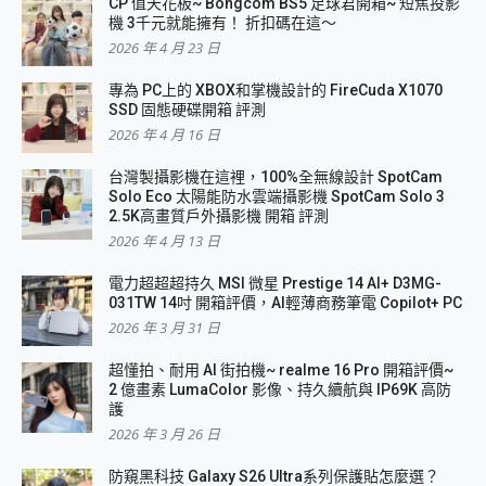
CP 值天花板~ Bongcom BS5 足球君開箱~ 短焦投影
機 3千元就能擁有！ 折扣碼在這～
2026 年 4 月 23 日
專為 PC上的 XBOX和掌機設計的 FireCuda X1070
SSD 固態硬碟開箱 評測
2026 年 4 月 16 日
台灣製攝影機在這裡，100%全無線設計 SpotCam
Solo Eco 太陽能防水雲端攝影機 SpotCam Solo 3
2.5K高畫質戶外攝影機 開箱 評測
2026 年 4 月 13 日
電力超超超持久 MSI 微星 Prestige 14 AI+ D3MG-
031TW 14吋 開箱評價，AI輕薄商務筆電 Copilot+ PC
2026 年 3 月 31 日
超懂拍、耐用 AI 街拍機~ realme 16 Pro 開箱評價~
2 億畫素 LumaColor 影像、持久續航與 IP69K 高防
護
2026 年 3 月 26 日
防窺黑科技 Galaxy S26 Ultra系列保護貼怎麼選？