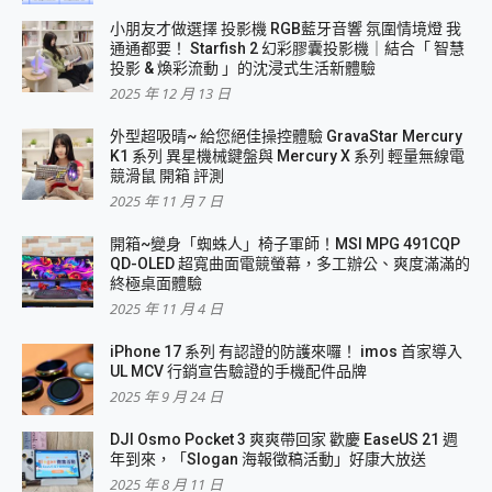
小朋友才做選擇 投影機 RGB藍牙音響 氛圍情境燈 我
通通都要！ Starfish 2 幻彩膠囊投影機｜結合「 智慧
投影 & 煥彩流動 」的沈浸式生活新體驗
2025 年 12 月 13 日
外型超吸晴~ 給您絕佳操控體驗 GravaStar Mercury
K1 系列 異星機械鍵盤與 Mercury X 系列 輕量無線電
競滑鼠 開箱 評測
2025 年 11 月 7 日
開箱~變身「蜘蛛人」椅子軍師！MSI MPG 491CQP
QD-OLED 超寬曲面電競螢幕，多工辦公、爽度滿滿的
終極桌面體驗
2025 年 11 月 4 日
iPhone 17 系列 有認證的防護來囉！ imos 首家導入
UL MCV 行銷宣告驗證的手機配件品牌
2025 年 9 月 24 日
DJI Osmo Pocket 3 爽爽帶回家 歡慶 EaseUS 21 週
年到來，「Slogan 海報徵稿活動」好康大放送
2025 年 8 月 11 日