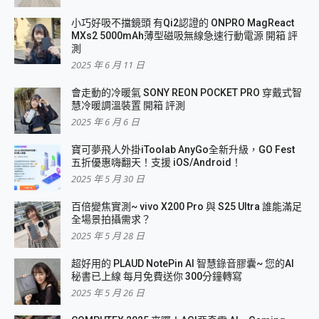
小巧好吸不擋鏡頭 有Qi2認證的 ONPRO MagReact
MXs2 5000mAh薄型磁吸無線急速行動電源 開箱 評
測
2025 年 6 月 11 日
會走動的冷暖氣 SONY REON POCKET PRO 穿戴式智
慧冷暖調溫裝置 開箱 評測
2025 年 6 月 6 日
寶可夢飛人外掛iToolab AnyGo全新升級，GO Fest
五折優惠嗨翻天！支援 iOS/Android！
2025 年 5 月 30 日
百倍變焦實測~ vivo X200 Pro 與 S25 Ultra 誰能滿足
全場景拍攝需求？
2025 年 5 月 28 日
超好用的 PLAUD NotePin AI 智慧錄音膠囊~ 您的AI
秘書已上線 每月免費送你 300分鐘轉寫
2025 年 5 月 26 日