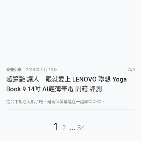
麥兜小米
2026 年 1 月 30 日
0
超驚艷 讓人一眼就愛上 LENOVO 聯想 Yoga
Book 9 14吋 AI輕薄筆電 開箱 評測
這台平板也太酷了吧，是兩個螢幕連在一起耶😍😍😍，...
文
Page
Page
Page
1
2
...
34
章