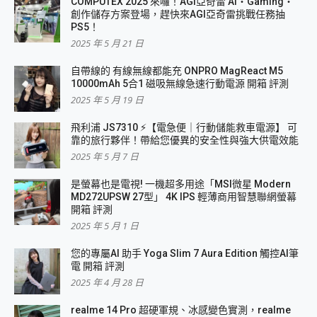
COMPUTEX 2025 來囉！AGI亞奇雷 AI・Gaming・
創作儲存方案登場，趕快來AGI亞奇雷挑戰任務抽
PS5！
2025 年 5 月 21 日
自帶線的 有線無線都能充 ONPRO MagReact M5
10000mAh 5合1 磁吸無線急速行動電源 開箱 評測
2025 年 5 月 19 日
飛利浦 JS7310 ⚡【電急便｜行動儲能救車電源】 可
靠的旅行夥伴！帶給您優異的安全性與強大供電效能
2025 年 5 月 7 日
是螢幕也是電視! 一機超多用途「MSI微星 Modern
MD272UPSW 27型」 4K IPS 輕薄商用智慧聯網螢幕
開箱 評測
2025 年 5 月 1 日
您的專屬AI 助手 Yoga Slim 7 Aura Edition 觸控AI筆
電 開箱 評測
2025 年 4 月 28 日
realme 14 Pro 超硬軍規、冰感變色實測，realme