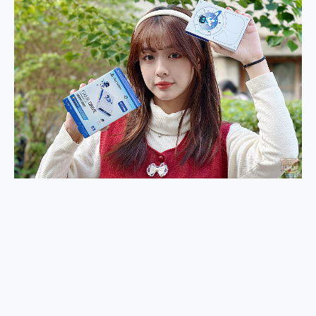
2億 APO蔡司長焦神機降臨~ vivo X200 Pro、vivo X200 就是這麼好拍
EaseUS Vocal Remover 免費線上去聲器一鍵去除人聲 人聲 音樂分離 2024 消除人聲推薦
3 個超值 MHN 飛人工具分享~~ iToolab AnyGo 魔物獵人 Now飛人 ios教學 不出門也可以到處走
Locawhere AnyTo 寶可夢飛人 AnyTo 不出門也可以飛遍全世界
小體積 40000mAh 超大容量 一次充5個設備 充好充滿 CUKTECH 酷態科 300W 微型充電站 開箱 評測
97.3% 恢復率，資料救援就是這麼簡單 EaseUS Data Recovery Wizard Free 18.0.0 業界最好的資料救援軟體
磁碟系統大風吹 有了 磁碟管理程式 EaseUS Partition Master 就是這麼簡單
全新 SONY Xperia 1 VI 開箱! 相機實測! 長焦覆蓋更遠更清晰、2日長續航、頂尖影音娛樂效能~
Xiaomi 14 Ultra 開箱 評測~ 有深度的 Leica 影像旗艦手機! 加碼小旗艦 Xiaomi 14 開箱 評測
vivo TWS 3e 真無線藍牙耳機智慧降噪升級、音質明亮溫潤，並支援雙設備連接~
MSI Claw 掌機專屬配件包 來囉 完美保護 MSI Claw A1M-026TW 電競掌機
人像旗艦 vivo V30 系列 開箱 評測! 首搭蔡司光學鏡頭、攝影棚級柔光環、拍攝功能最好玩的美拍神機 vivo V30 Pro
多個願望一次滿足 超強散熱 微星 MSI Claw A1M-026TW 電競掌機 開箱 評測
一吸完美對位 擁有超強吸力與超好用的隱磁支架 O-ONE MAG 最會吸的行動電源 開箱 評測
OPPO 哈蘇 300mm 專業增距鏡實測：Find X9 Ultra 光學長焦隨手拍，紀錄生活就是這麼簡單
Motorola edge 70 pro 及 moto g37 power上市，登錄在送飛利浦氣炸鍋
近八千元的 Soundcore Liberty 5 Pro Max，有螢幕的耳機會是智商稅嗎?
ASUS Pad 全面應援 Me Time，加碼愛奇藝黃金雙周卡體驗，專案價最低 NT$0 起