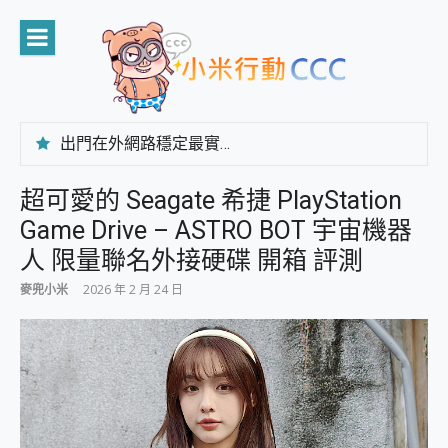
Skip
to
content
出門在外網路穩定最實在 「台灣大哥大」榮獲 4G/5G 在線率全球 NO.3 全台第一與全台六冠王實測心得，走到哪順到哪！
「AUSNAT R1 錄音卡」開箱評測~ 終結會議紀錄地獄，自動生成摘要報告，200+語言翻譯，旅遊最強搭檔。
CP 值天花板~ Bongcom BS5 足球君開箱~ 短焦投影機 3千元就能擁有！ 折扣碼在這～
超可愛的 Seagate 希捷 PlayStation
專為 PC上的 XBOX和掌機設計的 FireCuda X1070 SSD 固態硬碟開箱 評測
Game Drive – ASTRO BOT 宇宙機器
台灣製攝影機在這裡，100%全無線設計 SpotCam Solo Eco 太陽能防水雲端攝影機 SpotCam Solo 3 2.5K高畫質戶外攝影機 開箱 評測
電力超超超持久 MSI 微星 Prestige 14 AI+ D3MG-031TW 14吋 開箱評價，AI輕薄商務筆電 Copilot+ PC
人 限量聯名外接硬碟 開箱 評測
超懂拍、耐用 AI 街拍機~ realme 16 Pro 開箱評價~ 2 億畫素 LumaColor 影像、持久續航與 IP69K 高防護
麥兜小米
2026 年 2 月 24 日
防窺黑科技 Galaxy S26 Ultra系列保護貼怎麼選？imos AR 低反光玻璃、藍寶石鏡頭貼與軍規防摔殼完整開箱評價
AI 支付 一錶搞定大小事 Xiaomi Watch 5 開箱 評測
超驚艷 讓人一眼就愛上 LENOVO 聯想 Yoga Book 9 14吋 AI輕薄筆電 開箱 評測
美到讓人超想擁有 moto pad 60 系列 與 Moto | Swarovski razr 60 冰藍限定版本 開箱 評測
好用的 EaseUS Partition Master 讓您輕鬆的移除與格式化有防寫保護的隨身碟或SD卡
一鍵修復模糊影片、舊照的 AI 好幫手! VideoProc Converter AI 新版全解析 × 年末優惠，一篇全看懂
小朋友才做選擇 投影機 RGB藍牙音響 氛圍情境燈 我通通都要！ Starfish 2 幻彩膠囊投影機｜結合「 智慧投影 & 煥彩流動 」的沈浸式生活新體驗