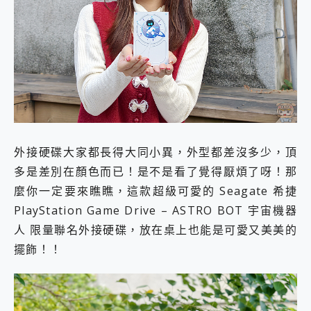
外型超吸晴~ 給您絕佳操控體驗 GravaStar Mercury K1 系列 異星機械鍵盤與 Mercury X 系列 輕量無線電競滑鼠 開箱 評測
開箱~變身「蜘蛛人」椅子軍師！MSI MPG 491CQP QD-OLED 超寬曲面電競螢幕，多工辦公、爽度滿滿的終極桌面體驗
iPhone 17 系列 有認證的防護來囉！ imos 首家導入 UL MCV 行銷宣告驗證的手機配件品牌
DJI Osmo Pocket 3 爽爽帶回家 歡慶 EaseUS 21 週年到來，「Slogan 海報徵稿活動」好康大放送
小巧好吸不擋鏡頭 有Qi2認證的 ONPRO MagReact MXs2 5000mAh薄型磁吸無線急速行動電源 開箱 評測
會走動的冷暖氣 SONY REON POCKET PRO 穿戴式智慧冷暖調溫裝置 開箱 評測
寶可夢飛人外掛iToolab AnyGo全新升級，GO Fest 五折優惠嗨翻天！支援 iOS/Android！
百倍變焦實測~ vivo X200 Pro 與 S25 Ultra 誰能滿足全場景拍攝需求？
超好用的 PLAUD NotePin AI 智慧錄音膠囊~ 您的AI 秘書已上線 每月免費送你 300分鐘轉寫
COMPUTEX 2025 來囉！AGI亞奇雷 AI・Gaming・創作儲存方案登場，趕快來AGI亞奇雷挑戰任務抽 PS5！
外接硬碟大家都長得大同小異，外型都差沒多少，頂
自帶線的 有線無線都能充 ONPRO MagReact M5 10000mAh 5合1 磁吸無線急速行動電源 開箱 評測
多是差別在顏色而已！是不是看了覺得厭煩了呀！那
飛利浦 JS7310 ⚡【電急便｜行動儲能救車電源】 可靠的旅行夥伴！帶給您優異的安全性與強大供電效能
是螢幕也是電視! 一機超多用途「MSI微星 Modern MD272UPSW 27型」 4K IPS 輕薄商用智慧聯網螢幕 開箱 評測
麼你一定要來瞧瞧，這款超級可愛的 Seagate 希捷
您的專屬AI 助手 Yoga Slim 7 Aura Edition 觸控AI筆電 開箱 評測
PlayStation Game Drive – ASTRO BOT 宇宙機器
realme 14 Pro 超硬軍規、冰感變色實測，realme 14 5G 遊戲戰鬥值爆表，效能x娛樂全都要！
人 限量聯名外接硬碟，放在桌上也能是可愛又美美的
iPhone、Apple Watch、AirPods耳機 三個設備充電一起搞定 ONPRO MagReact™ M3 3 in 1可攜摺疊無線充電器 開箱 評測
動靜皆宜「HUAWEI FreeArc」開放式耳掛耳機，無感配戴! 超穩超服貼，音質、通話也很優質
擺飾！！
好玩好拍 vivo V50 ~ 口袋裡的 Zeiss 潮流攝影棚!
25種洗烘模式一機搞定! Roborock 衣莉莎白 H1 Neo分子篩洗脫烘 AI 滾筒洗衣機
給 MSI Claw 系列電競掌機 最完美的家 MSI Nest Docking Station 掌機專屬擴充底座 開箱 評測
B&O 精品級音響! Home+ 中嘉寬頻 SoundBox 劇院串流盒 開箱 評測