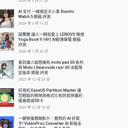
2026 年 3 月 21 日
AI 支付 一錶搞定大小事 Xiaomi
Watch 5 開箱 評測
2026 年 3 月 13 日
盛典
超驚艷 讓人一眼就愛上 LENOVO 聯想
Yoga Book 9 14吋 AI輕薄筆電 開箱
評測
2026 年 1 月 30 日
美到讓人超想擁有 moto pad 60 系列
與 Moto | Swarovski razr 60 冰藍限
定版本 開箱 評測
2025 年 12 月 29 日
好用的 EaseUS Partition Master 讓
您輕鬆的移除與格式化有防寫保護的
隨身碟或SD卡
2025 年 12 月 19 日
一鍵修復模糊影片、舊照的 AI 好幫
手! VideoProc Converter AI 新版全