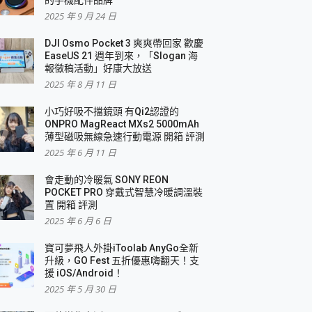
2025 年 9 月 24 日
DJI Osmo Pocket 3 爽爽帶回家 歡慶
EaseUS 21 週年到來，「Slogan 海
報徵稿活動」好康大放送
2025 年 8 月 11 日
小巧好吸不擋鏡頭 有Qi2認證的
ONPRO MagReact MXs2 5000mAh
薄型磁吸無線急速行動電源 開箱 評測
2025 年 6 月 11 日
會走動的冷暖氣 SONY REON
POCKET PRO 穿戴式智慧冷暖調溫裝
置 開箱 評測
2025 年 6 月 6 日
寶可夢飛人外掛iToolab AnyGo全新
升級，GO Fest 五折優惠嗨翻天！支
援 iOS/Android！
2025 年 5 月 30 日