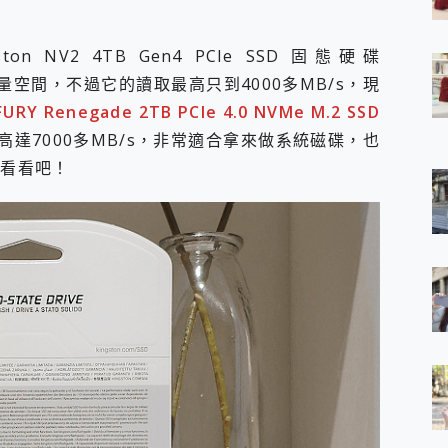
 7 Aura Edition 觸控AI筆電 開箱 評測
軍規、冰感變色實測，realme 14 5G 遊戲戰鬥值爆表，效能x娛樂全都
NV2 4TB Gen4 PCIe SSD 固態硬碟
h、AirPods耳機 三個設備充電一起搞定 ONPRO MagReact™ M3 
存容量空間，不過它的讀取最高只到4000多MB/s，現
eeArc」開放式耳掛耳機，無感配戴! 超穩超服貼，音質、通話也很
袋裡的 Zeiss 潮流攝影棚!
URY Renegade 2TB PCIe 4.0 NVMe M.2 SSD
orock 衣莉莎白 H1 Neo分子篩洗脫烘 AI 滾筒洗衣機
高達7000多MB/s，非常適合拿來做系統磁碟，也
 最完美的家 MSI Nest Docking Station 掌機專屬擴充底座 開箱
快看看吧！
 中嘉寬頻 SoundBox 劇院串流盒 開箱 評測
ivo X200 Pro、vivo X200 就是這麼好拍
over 免費線上去聲器一鍵去除人聲 人聲 音樂分離 2024 消除人聲推薦
~~ iToolab AnyGo 魔物獵人 Now飛人 ios教學 不出門也可以
寶可夢飛人 AnyTo 不出門也可以飛遍全世界
容量 一次充5個設備 充好充滿 CUKTECH 酷態科 300W 微型充電站
簡單 EaseUS Data Recovery Wizard Free 18.0.0 
 EaseUS Partition Master 就是這麼簡單
1 VI 開箱! 相機實測! 長焦覆蓋更遠更清晰、2日長續航、頂尖影音娛樂
 評測~ 有深度的 Leica 影像旗艦手機! 加碼小旗艦 Xiaomi 14 開箱 評測
無線藍牙耳機智慧降噪升級、音質明亮溫潤，並支援雙設備連接~
來囉 完美保護 MSI Claw A1M-026TW 電競掌機
列 開箱 評測! 首搭蔡司光學鏡頭、攝影棚級柔光環、拍攝功能最好玩的美拍神