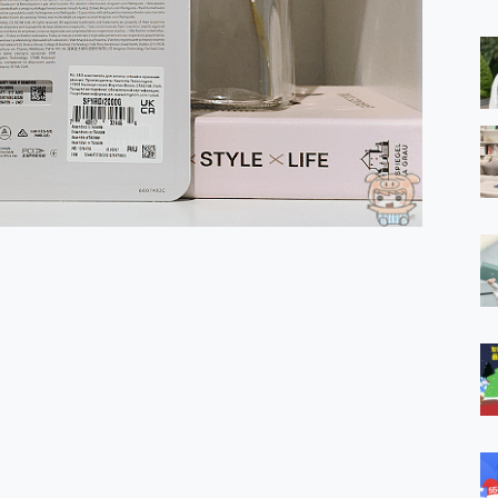
 MSI Claw A1M-026TW 電競掌機 開箱 評測
與超好用的隱磁支架 O-ONE MAG 最會吸的行動電源 開箱 評測
ro 及 moto g37 power上市，登錄在送飛利浦氣炸鍋
iberty 5 Pro Max，有螢幕的耳機會是智商稅嗎?
e Time，加碼愛奇藝黃金雙周卡體驗，專案價最低 NT$0 起
x MOLLY Limited Edition 限量版開賣，攜手味全龍進駐大巨蛋萬人