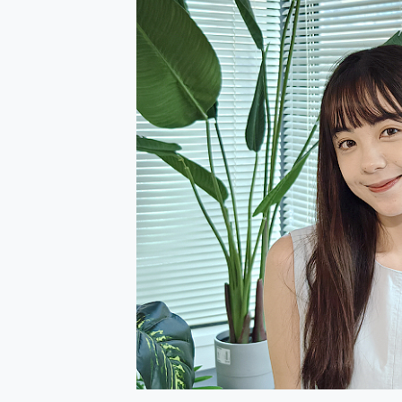
防窺黑科技 Galaxy S2
AI 支付 一錶搞定大小事 Xiao
超驚艷 讓人一眼就愛上 LENOV
美到讓人超想擁有 moto pad 
好用的 EaseUS Parti
一鍵修復模糊影片、舊照的 AI 
小朋友才做選擇 投影機 RG
式生活新體驗
外型超吸晴~ 給您絕佳操控體驗 
開箱~變身「蜘蛛人」椅子軍師
iPhone 17 系列 有認
DJI Osmo Pocket 3
小巧好吸不擋鏡頭 有Qi2認證
會走動的冷暖氣 SONY RE
寶可夢飛人外掛iToolab An
百倍變焦實測~ vivo X200
超好用的 PLAUD NoteP
COMPUTEX 2025 來
自帶線的 有線無線都能充 ONP
飛利浦 JS7310 ⚡【
是螢幕也是電視! 一機超多用途