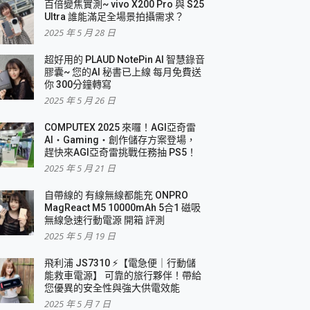
百倍變焦實測~ vivo X200 Pro 與 S25
Ultra 誰能滿足全場景拍攝需求？
2025 年 5 月 28 日
超好用的 PLAUD NotePin AI 智慧錄音
膠囊~ 您的AI 秘書已上線 每月免費送
你 300分鐘轉寫
2025 年 5 月 26 日
COMPUTEX 2025 來囉！AGI亞奇雷
AI・Gaming・創作儲存方案登場，
趕快來AGI亞奇雷挑戰任務抽 PS5！
2025 年 5 月 21 日
自帶線的 有線無線都能充 ONPRO
MagReact M5 10000mAh 5合1 磁吸
無線急速行動電源 開箱 評測
2025 年 5 月 19 日
飛利浦 JS7310 ⚡【電急便｜行動儲
能救車電源】 可靠的旅行夥伴！帶給
您優異的安全性與強大供電效能
2025 年 5 月 7 日