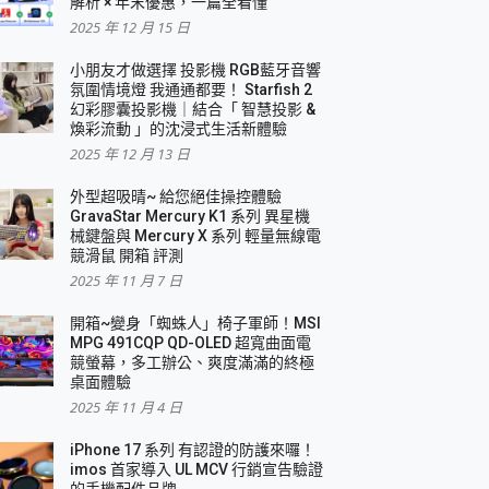
解析 × 年末優惠，一篇全看懂
2025 年 12 月 15 日
小朋友才做選擇 投影機 RGB藍牙音響
氛圍情境燈 我通通都要！ Starfish 2
幻彩膠囊投影機｜結合「 智慧投影 &
煥彩流動 」的沈浸式生活新體驗
2025 年 12 月 13 日
外型超吸晴~ 給您絕佳操控體驗
GravaStar Mercury K1 系列 異星機
械鍵盤與 Mercury X 系列 輕量無線電
競滑鼠 開箱 評測
2025 年 11 月 7 日
開箱~變身「蜘蛛人」椅子軍師！MSI
MPG 491CQP QD-OLED 超寬曲面電
競螢幕，多工辦公、爽度滿滿的終極
桌面體驗
2025 年 11 月 4 日
iPhone 17 系列 有認證的防護來囉！
imos 首家導入 UL MCV 行銷宣告驗證
的手機配件品牌