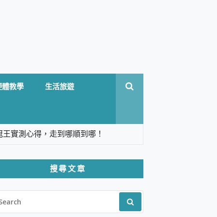
硬體教學
生活旅遊
台六冠王實測心得，走到哪順到哪！
翻譯，旅遊最強搭檔。
搜尋文章
 Solo 3 2.5K高畫質戶外攝影機 開箱 評
EARCH
pilot+ PC
R:
 IP69K 高防護