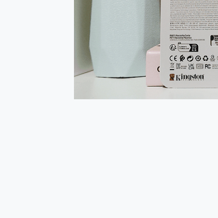
多個願望一次滿足 超強散熱 微星
一吸完美對位 擁有超強吸力
Motorola edge 70 p
近八千元的 Soundcore L
ASUS Pad 全面應援 M
榮耀 HONOR 600 Pro 