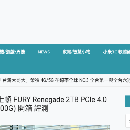
機/遊戲/周邊
NEWS
家電/智慧小物
小米3C 軟體
台灣大哥大」榮獲 4G/5G 在線率全球 NO.3 全台第一與全
卡」開箱評測~ 終結會議紀錄地獄，自動生成摘要報告，200+語言
m BS5 足球君開箱~ 短焦投影機 3千元就能擁有！ 折扣碼在這～
FURY Renegade 2TB PCIe 4.0
的 FireCuda X1070 SSD 固態硬碟開箱 評測
線設計 SpotCam Solo Eco 太陽能防水雲端攝影機 SpotCam
2000G) 開箱 評測
S
stige 14 AI+ D3MG-031TW 14吋 開箱評價，AI輕薄商務筆電 Co
FO
alme 16 Pro 開箱評價~ 2 億畫素 LumaColor 影像、持久續航與