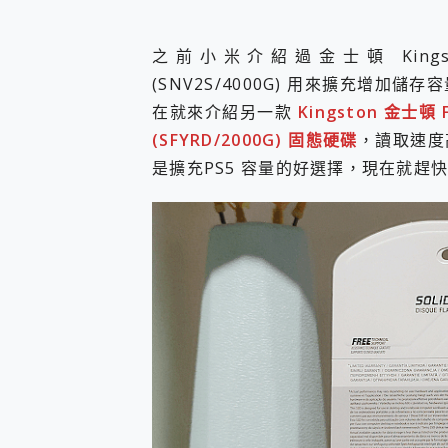
您的專屬AI 助手 Yoga Slim
realme 14 Pro 超硬
之前小米介紹過金士頓 Kingston 
iPhone、Apple Watc
(SNV2S/4000G) 用來擴充增加儲
動靜皆宜「HUAWEI Fr
好玩好拍 vivo V50 ~ 口
在就來介紹另一款
Kingston 金士頓 F
25種洗烘模式一機搞定! Rob
(SFYRD/2000G) 固態硬碟
，讀取速度
給 MSI Claw 系列電競掌機
是擴充PS5 容量的好選擇，現在就趕
B&O 精品級音響! Home+
2億 APO蔡司長焦神機降臨~ v
EaseUS Vocal Rem
3 個超值 MHN 飛人工具分享
Locawhere AnyTo 
小體積 40000mAh 超大
97.3% 恢復率，資料救援就是這麼
磁碟系統大風吹 有了 磁碟管理程式
全新 SONY Xperia 
Xiaomi 14 Ultra 開箱
vivo TWS 3e 真
MSI Claw 掌機專屬配件包 
人像旗艦 vivo V30 系