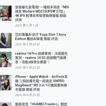
是螢幕也是電視! 一機超多用途「MSI
微星 Modern MD272UPSW 27型」
4K IPS 輕薄商用智慧聯網螢幕 開箱
評測
2025 年 5 月 1 日
您的專屬AI 助手 Yoga Slim 7 Aura
Edition 觸控AI筆電 開箱 評測
2025 年 4 月 28 日
realme 14 Pro 超硬軍規、冰感變色
實測，realme 14 5G 遊戲戰鬥值爆
表，效能x娛樂全都要！
2025 年 4 月 25 日
iPhone、Apple Watch、AirPods耳
機 三個設備充電一起搞定 ONPRO
MagReact™ M3 3 in 1可攜摺疊無線
充電器 開箱 評測
2025 年 4 月 23 日
動靜皆宜「HUAWEI FreeArc」開放