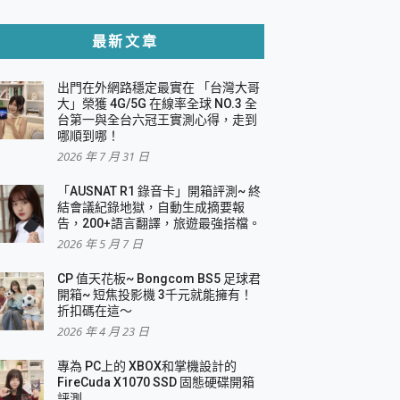
貼與軍規防摔殼完整開箱評價
最新文章
出門在外網路穩定最實在 「台灣大哥
，一篇全看懂
大」榮獲 4G/5G 在線率全球 NO.3 全
台第一與全台六冠王實測心得，走到
機｜結合「 智慧投影 & 煥彩流動 」的沈浸
哪順到哪！
2026 年 7 月 31 日
X 系列 輕量無線電競滑鼠 開箱 評測
多工辦公、爽度滿滿的終極桌面體驗
「AUSNAT R1 錄音卡」開箱評測~ 終
結會議紀錄地獄，自動生成摘要報
好康大放送
告，200+語言翻譯，旅遊最強搭檔。
動電源 開箱 評測
2026 年 5 月 7 日
CP 值天花板~ Bongcom BS5 足球君
開箱~ 短焦投影機 3千元就能擁有！
折扣碼在這～
寫
2026 年 4 月 23 日
挑戰任務抽 PS5！
 開箱 評測
專為 PC上的 XBOX和掌機設計的
與強大供電效能
FireCuda X1070 SSD 固態硬碟開箱
商用智慧聯網螢幕 開箱 評測
評測