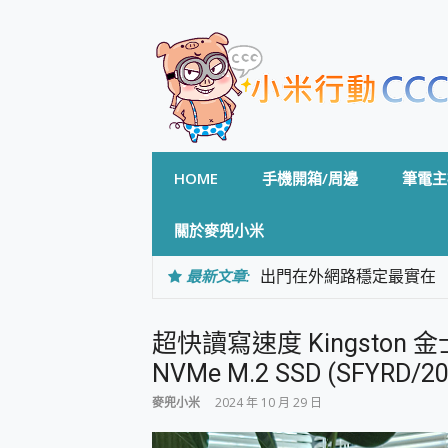
Skip
to
content
HOME
手機開箱/周邊
筆電主
關於麥兜小米
最新文章:
出門在外網路穩定最實在 「
「AUSNAT R1 錄音
CP 值天花板~ Bongco
超快讀寫速度 Kingston 金士頓 
專為 PC上的 XBOX和掌機設計
台灣製攝影機在這裡，100%全無
NVMe M.2 SSD (SFYRD/
測
麥兜小米
2024 年 10 月 29 日
電力超超超持久 MSI 微星 Pre
超懂拍、耐用 AI 街拍機~ re