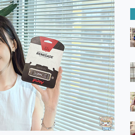
6 Ultra系列保護貼怎麼選？imos AR 低反光玻璃、藍寶石鏡頭
mi Watch 5 開箱 評測
O 聯想 Yoga Book 9 14吋 AI輕薄筆電 開箱 評測
60 系列 與 Moto | Swarovski razr 60 冰藍限定版本 開箱 評測
tion Master 讓您輕鬆的移除與格式化有防寫保護的隨身碟或SD卡
好幫手! VideoProc Converter AI 新版全解析 × 年末優惠
B藍牙音響 氛圍情境燈 我通通都要！ Starfish 2 幻彩膠囊投影
GravaStar Mercury K1 系列 異星機械鍵盤與 Mercury 
！MSI MPG 491CQP QD-OLED 超寬曲面電競螢幕，
證的防護來囉！ imos 首家導入 UL MCV 行銷宣告驗證的手機配件品牌
 爽爽帶回家 歡慶 EaseUS 21 週年到來，「Slogan 海報徵稿活動」
的 ONPRO MagReact MXs2 5000mAh薄型磁吸無線急速行
ON POCKET PRO 穿戴式智慧冷暖調溫裝置 開箱 評測
yGo全新升級，GO Fest 五折優惠嗨翻天！支援 iOS/Android！
 Pro 與 S25 Ultra 誰能滿足全場景拍攝需求？
in AI 智慧錄音膠囊~ 您的AI 秘書已上線 每月免費送你 300分鐘轉
囉！AGI亞奇雷 AI・Gaming・創作儲存方案登場，趕快來AGI亞奇雷
RO MagReact M5 10000mAh 5合1 磁吸無線急速行動電源
電急便｜行動儲能救車電源】 可靠的旅行夥伴！帶給您優異的安全性
「MSI微星 Modern MD272UPSW 27型」 4K IPS 輕薄