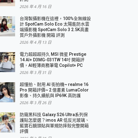
2026 年 4 月 16 日
要！
台灣製攝影機在這裡，100%全無線設
3 in 1可攜摺疊無線充電器 開箱 評測
計 SpotCam Solo Eco 太陽能防水雲
優質
端攝影機 SpotCam Solo 3 2.5K高畫
質戶外攝影機 開箱 評測
2026 年 4 月 13 日
 評測
電力超超超持久 MSI 微星 Prestige
14 AI+ D3MG-031TW 14吋 開箱評
價，AI輕薄商務筆電 Copilot+ PC
2026 年 3 月 31 日
到處走
超懂拍、耐用 AI 街拍機~ realme 16
 開箱 評測
Pro 開箱評價~ 2 億畫素 LumaColor
業界最好的資料救援軟體
影像、持久續航與 IP69K 高防護
2026 年 3 月 26 日
效能~
防窺黑科技 Galaxy S26 Ultra系列保
護貼怎麼選？imos AR 低反光玻璃、
藍寶石鏡頭貼與軍規防摔殼完整開箱
評價
機 vivo V30 Pro