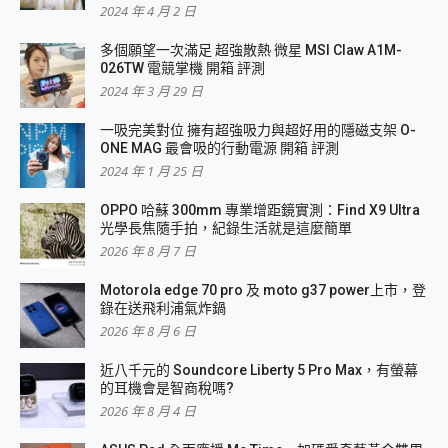
2024 年 4 月 2 日
多個願望一次滿足 超強散熱 微星 MSI Claw A1M-
026TW 電競掌機 開箱 評測
2024 年 3 月 29 日
一吸完美對位 擁有超強吸力與超好用的隱磁支架 O-
ONE MAG 最會吸的行動電源 開箱 評測
2024 年 1 月 25 日
OPPO 哈蘇 300mm 專業增距鏡實測：Find X9 Ultra
光學長焦隨手拍，紀錄生活就是這麼簡單
2026 年 8 月 7 日
Motorola edge 70 pro 及 moto g37 power上市，登
錄在送飛利浦氣炸鍋
2026 年 8 月 6 日
近八千元的 Soundcore Liberty 5 Pro Max，有螢幕
的耳機會是智商稅嗎?
2026 年 8 月 4 日