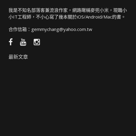
我是不知名部落客兼流浪作家，網路暱稱麥兜小米，現職小
小IT工程師，不小心寫了幾本關於iOS/Android/Mac的書。
合作信箱：
gemmychang@yahoo.com.tw
Facebook
YouTube
Instagram
粉
頻
絲
道
最新文章
團