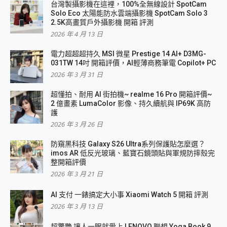
台灣製攝影機在這裡，100%全無線設計 SpotCam
Solo Eco 太陽能防水雲端攝影機 SpotCam Solo 3
2.5K高畫質戶外攝影機 開箱 評測
2026 年 4 月 13 日
電力超超超持久 MSI 微星 Prestige 14 AI+ D3MG-
031TW 14吋 開箱評價，AI輕薄商務筆電 Copilot+ PC
2026 年 3 月 31 日
超懂拍、耐用 AI 街拍機~ realme 16 Pro 開箱評價~
2 億畫素 LumaColor 影像、持久續航與 IP69K 高防
護
2026 年 3 月 26 日
防窺黑科技 Galaxy S26 Ultra系列保護貼怎麼選？
imos AR 低反光玻璃、藍寶石鏡頭貼與軍規防摔殼完
整開箱評價
2026 年 3 月 21 日
AI 支付 一錶搞定大小事 Xiaomi Watch 5 開箱 評測
2026 年 3 月 13 日
超驚艷 讓人一眼就愛上 LENOVO 聯想 Yoga Book 9