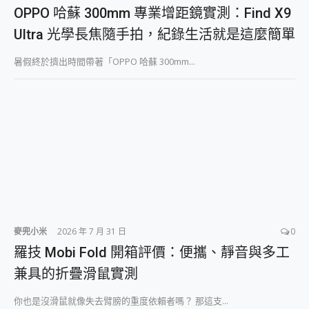
外型超吸晴~ 給您絕佳操控體驗 GravaStar Mercury K1 系列 異星機械鍵盤與 Mercury X 系列 輕量無線電競滑鼠 開箱 評測
OPPO 哈蘇 300mm 專業增距鏡實測：Find X9
開箱~變身「蜘蛛人」椅子軍師！MSI MPG 491CQP QD-OLED 超寬曲面電競螢幕，多工辦公、爽度滿滿的終極桌面體驗
Ultra 光學長焦隨手拍，紀錄生活就是這麼簡單
iPhone 17 系列 有認證的防護來囉！ imos 首家導入 UL MCV 行銷宣告驗證的手機配件品牌
DJI Osmo Pocket 3 爽爽帶回家 歡慶 EaseUS 21 週年到來，「Slogan 海報徵稿活動」好康大放送
暑假終於擠出時間帶著「OPPO 哈蘇 300mm...
小巧好吸不擋鏡頭 有Qi2認證的 ONPRO MagReact MXs2 5000mAh薄型磁吸無線急速行動電源 開箱 評測
會走動的冷暖氣 SONY REON POCKET PRO 穿戴式智慧冷暖調溫裝置 開箱 評測
寶可夢飛人外掛iToolab AnyGo全新升級，GO Fest 五折優惠嗨翻天！支援 iOS/Android！
百倍變焦實測~ vivo X200 Pro 與 S25 Ultra 誰能滿足全場景拍攝需求？
超好用的 PLAUD NotePin AI 智慧錄音膠囊~ 您的AI 秘書已上線 每月免費送你 300分鐘轉寫
COMPUTEX 2025 來囉！AGI亞奇雷 AI・Gaming・創作儲存方案登場，趕快來AGI亞奇雷挑戰任務抽 PS5！
自帶線的 有線無線都能充 ONPRO MagReact M5 10000mAh 5合1 磁吸無線急速行動電源 開箱 評測
飛利浦 JS7310 ⚡【電急便｜行動儲能救車電源】 可靠的旅行夥伴！帶給您優異的安全性與強大供電效能
是螢幕也是電視! 一機超多用途「MSI微星 Modern MD272UPSW 27型」 4K IPS 輕薄商用智慧聯網螢幕 開箱 評測
您的專屬AI 助手 Yoga Slim 7 Aura Edition 觸控AI筆電 開箱 評測
realme 14 Pro 超硬軍規、冰感變色實測，realme 14 5G 遊戲戰鬥值爆表，效能x娛樂全都要！
iPhone、Apple Watch、AirPods耳機 三個設備充電一起搞定 ONPRO MagReact™ M3 3 in 1可攜摺疊無線充電器 開箱 評測
麥兜小米
2026 年 7 月 31 日
0
動靜皆宜「HUAWEI FreeArc」開放式耳掛耳機，無感配戴! 超穩超服貼，音質、通話也很優質
羅技 Mobi Fold 開箱評價：便攜、靜音與多工
好玩好拍 vivo V50 ~ 口袋裡的 Zeiss 潮流攝影棚!
兼具的折疊滑鼠實測
25種洗烘模式一機搞定! Roborock 衣莉莎白 H1 Neo分子篩洗脫烘 AI 滾筒洗衣機
給 MSI Claw 系列電競掌機 最完美的家 MSI Nest Docking Station 掌機專屬擴充底座 開箱 評測
你也是沒滑鼠就像失去臂膀的重度依賴者嗎？ 那這支...
B&O 精品級音響! Home+ 中嘉寬頻 SoundBox 劇院串流盒 開箱 評測