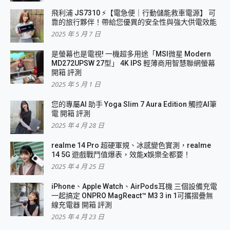
飛利浦 JS7310 ⚡【電急便｜行動儲能救車電源】 可
靠的旅行夥伴！帶給您優異的安全性與強大供電效能
2025 年 5 月 7 日
是螢幕也是電視! 一機超多用途「MSI微星 Modern
MD272UPSW 27型」 4K IPS 輕薄商用智慧聯網螢幕
開箱 評測
2025 年 5 月 1 日
您的專屬AI 助手 Yoga Slim 7 Aura Edition 觸控AI筆
電 開箱 評測
2025 年 4 月 28 日
realme 14 Pro 超硬軍規、冰感變色實測，realme
14 5G 遊戲戰鬥值爆表，效能x娛樂全都要！
2025 年 4 月 25 日
iPhone、Apple Watch、AirPods耳機 三個設備充電
一起搞定 ONPRO MagReact™ M3 3 in 1可攜摺疊無
線充電器 開箱 評測
2025 年 4 月 23 日