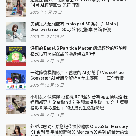
14吋 AI輕薄筆電 開箱 評測
2026 年 1 月 30 日
美到讓人超想擁有 moto pad 60 系列 與 Moto |
Swarovski razr 60 冰藍限定版本 開箱 評測
2025 年 12 月 29 日
好用的 EaseUS Partition Master 讓您輕鬆的移除與
格式化有防寫保護的隨身碟或SD卡
2025 年 12 月 19 日
一鍵修復模糊影片、舊照的 AI 好幫手! VideoProc
Converter AI 新版全解析 × 年末優惠，一篇全看懂
2025 年 12 月 15 日
小朋友才做選擇 投影機 RGB藍牙音響 氛圍情境燈 我
通通都要！ Starfish 2 幻彩膠囊投影機｜結合「 智慧
投影 & 煥彩流動 」的沈浸式生活新體驗
2025 年 12 月 13 日
外型超吸晴~ 給您絕佳操控體驗 GravaStar Mercury
K1 系列 異星機械鍵盤與 Mercury X 系列 輕量無線電