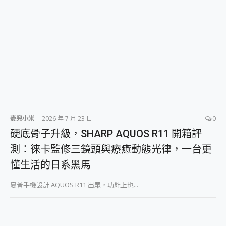
2億 APO蔡司長焦神機降臨~ vivo X200 Pro、vivo X200 就是這麼好拍
EaseUS Vocal Remover 免費線上去聲器一鍵去除人聲 人聲 音樂分離 2024 消除人聲推薦
3 個超值 MHN 飛人工具分享~~ iToolab AnyGo 魔物獵人 Now飛人 ios教學 不出門也可以到處走
Locawhere AnyTo 寶可夢飛人 AnyTo 不出門也可以飛遍全世界
小體積 40000mAh 超大容量 一次充5個設備 充好充滿 CUKTECH 酷態科 300W 微型充電站 開箱 評測
97.3% 恢復率，資料救援就是這麼簡單 EaseUS Data Recovery Wizard Free 18.0.0 業界最好的資料救援軟體
磁碟系統大風吹 有了 磁碟管理程式 EaseUS Partition Master 就是這麼簡單
全新 SONY Xperia 1 VI 開箱! 相機實測! 長焦覆蓋更遠更清晰、2日長續航、頂尖影音娛樂效能~
Xiaomi 14 Ultra 開箱 評測~ 有深度的 Leica 影像旗艦手機! 加碼小旗艦 Xiaomi 14 開箱 評測
vivo TWS 3e 真無線藍牙耳機智慧降噪升級、音質明亮溫潤，並支援雙設備連接~
麥兜小米
2026 年 7 月 23 日
0
MSI Claw 掌機專屬配件包 來囉 完美保護 MSI Claw A1M-026TW 電競掌機
人像旗艦 vivo V30 系列 開箱 評測! 首搭蔡司光學鏡頭、攝影棚級柔光環、拍攝功能最好玩的美拍神機 vivo V30 Pro
硬底骨子升級，SHARP AQUOS R11 開箱評
多個願望一次滿足 超強散熱 微星 MSI Claw A1M-026TW 電競掌機 開箱 評測
測：徠卡監修三鏡頭與療癒動態光律，一台更
一吸完美對位 擁有超強吸力與超好用的隱磁支架 O-ONE MAG 最會吸的行動電源 開箱 評測
懂生活的日系黑馬
OPPO 哈蘇 300mm 專業增距鏡實測：Find X9 Ultra 光學長焦隨手拍，紀錄生活就是這麼簡單
Motorola edge 70 pro 及 moto g37 power上市，登錄在送飛利浦氣炸鍋
夏普手機設計 AQUOS R11 出眾，功能上也...
近八千元的 Soundcore Liberty 5 Pro Max，有螢幕的耳機會是智商稅嗎?
ASUS Pad 全面應援 Me Time，加碼愛奇藝黃金雙周卡體驗，專案價最低 NT$0 起