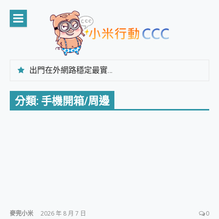
Skip
to
content
出門在外網路穩定最實在 「台灣大哥大」榮獲 4G/5G 在線率全球 NO.3 全台第一與全台六冠王實測心得，走到哪順到哪！
「AUSNAT R1 錄音卡」開箱評測~ 終結會議紀錄地獄，自動生成摘要報告，200+語言翻譯，旅遊最強搭檔。
CP 值天花板~ Bongcom BS5 足球君開箱~ 短焦投影機 3千元就能擁有！ 折扣碼在這～
分類:
手機開箱/周邊
專為 PC上的 XBOX和掌機設計的 FireCuda X1070 SSD 固態硬碟開箱 評測
台灣製攝影機在這裡，100%全無線設計 SpotCam Solo Eco 太陽能防水雲端攝影機 SpotCam Solo 3 2.5K高畫質戶外攝影機 開箱 評測
電力超超超持久 MSI 微星 Prestige 14 AI+ D3MG-031TW 14吋 開箱評價，AI輕薄商務筆電 Copilot+ PC
超懂拍、耐用 AI 街拍機~ realme 16 Pro 開箱評價~ 2 億畫素 LumaColor 影像、持久續航與 IP69K 高防護
防窺黑科技 Galaxy S26 Ultra系列保護貼怎麼選？imos AR 低反光玻璃、藍寶石鏡頭貼與軍規防摔殼完整開箱評價
AI 支付 一錶搞定大小事 Xiaomi Watch 5 開箱 評測
超驚艷 讓人一眼就愛上 LENOVO 聯想 Yoga Book 9 14吋 AI輕薄筆電 開箱 評測
美到讓人超想擁有 moto pad 60 系列 與 Moto | Swarovski razr 60 冰藍限定版本 開箱 評測
好用的 EaseUS Partition Master 讓您輕鬆的移除與格式化有防寫保護的隨身碟或SD卡
一鍵修復模糊影片、舊照的 AI 好幫手! VideoProc Converter AI 新版全解析 × 年末優惠，一篇全看懂
小朋友才做選擇 投影機 RGB藍牙音響 氛圍情境燈 我通通都要！ Starfish 2 幻彩膠囊投影機｜結合「 智慧投影 & 煥彩流動 」的沈浸式生活新體驗
麥兜小米
2026 年 8 月 7 日
0