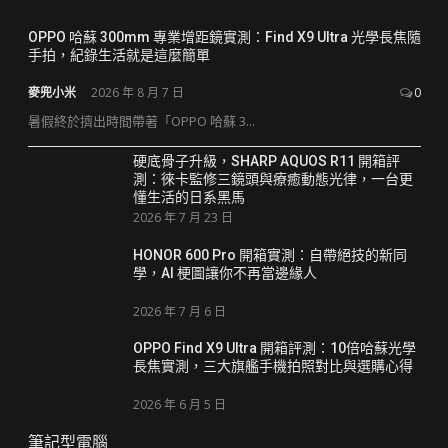
OPPO 哈蘇 300mm 專業增距鏡實測：Find X9 Ultra 光學長焦隨
手拍，紀錄生活就是這麼簡單
麥兜小米
2026 年 8 月 7 日
0
暑假終於擠出時間帶著「OPPO 哈蘇 3...
硬底骨子升級，SHARP AQUOS R11 開箱評
測：徠卡監修三鏡頭與療癒動態光律，一台更
懂生活的日系黑馬
2026 年 7 月 23 日
HONOR 600 Pro 開箱實測：自帶絕技的新同
學，AI 梗圖讓你不再當邊緣人
2026 年 7 月 6 日
OPPO Find X9 Ultra 開箱評測：10倍哈蘇光學
長焦實測，三大旗艦手機拍照對比與選購心得
2026 年 6 月 5 日
筆記型電腦