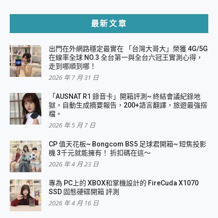
最新文章
出門在外網路穩定最實在 「台灣大哥大」榮獲 4G/5G
在線率全球 NO.3 全台第一與全台六冠王實測心得，
走到哪順到哪！
2026 年 7 月 31 日
「AUSNAT R1 錄音卡」開箱評測~ 終結會議紀錄地
獄，自動生成摘要報告，200+語言翻譯，旅遊最強搭
檔。
2026 年 5 月 7 日
CP 值天花板~ Bongcom BS5 足球君開箱~ 短焦投影
機 3千元就能擁有！ 折扣碼在這～
2026 年 4 月 23 日
專為 PC上的 XBOX和掌機設計的 FireCuda X1070
SSD 固態硬碟開箱 評測
2026 年 4 月 16 日