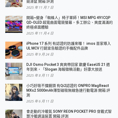
競滑鼠 開箱 評測
2025 年 11 月 7 日
開箱~變身「蜘蛛人」椅子軍師！MSI MPG 491CQP
QD-OLED 超寬曲面電競螢幕，多工辦公、爽度滿滿的
終極桌面體驗
2025 年 11 月 4 日
iPhone 17 系列 有認證的防護來囉！ imos 首家導入
UL MCV 行銷宣告驗證的手機配件品牌
2025 年 9 月 24 日
DJI Osmo Pocket 3 爽爽帶回家 歡慶 EaseUS 21 週
年到來，「Slogan 海報徵稿活動」好康大放送
2025 年 8 月 11 日
小巧好吸不擋鏡頭 有Qi2認證的 ONPRO MagReact
MXs2 5000mAh薄型磁吸無線急速行動電源 開箱 評
測
2025 年 6 月 11 日
會走動的冷暖氣 SONY REON POCKET PRO 穿戴式智
慧冷暖調溫裝置 開箱 評測