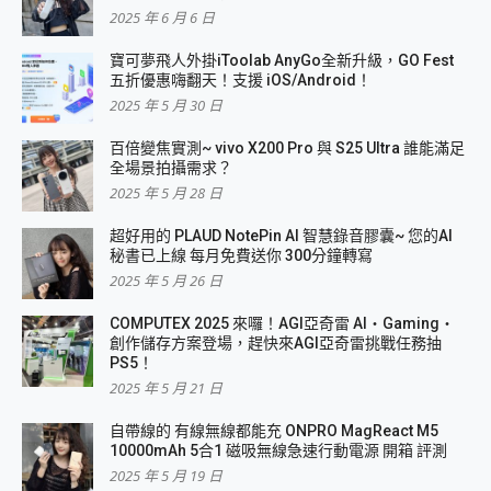
2025 年 6 月 6 日
寶可夢飛人外掛iToolab AnyGo全新升級，GO Fest
五折優惠嗨翻天！支援 iOS/Android！
2025 年 5 月 30 日
百倍變焦實測~ vivo X200 Pro 與 S25 Ultra 誰能滿足
全場景拍攝需求？
2025 年 5 月 28 日
超好用的 PLAUD NotePin AI 智慧錄音膠囊~ 您的AI
秘書已上線 每月免費送你 300分鐘轉寫
2025 年 5 月 26 日
COMPUTEX 2025 來囉！AGI亞奇雷 AI・Gaming・
創作儲存方案登場，趕快來AGI亞奇雷挑戰任務抽
PS5！
2025 年 5 月 21 日
自帶線的 有線無線都能充 ONPRO MagReact M5
10000mAh 5合1 磁吸無線急速行動電源 開箱 評測
2025 年 5 月 19 日