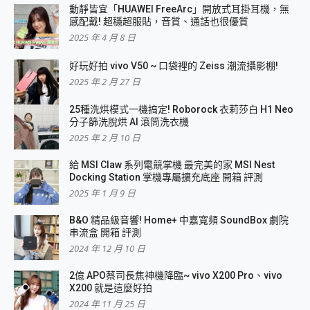
動靜皆宜「HUAWEI FreeArc」開放式耳掛耳機，無
感配戴! 超穩超服貼，音質、通話也很優質
2025 年 4 月 8 日
好玩好拍 vivo V50 ~ 口袋裡的 Zeiss 潮流攝影棚!
2025 年 2 月 27 日
25種洗烘模式一機搞定! Roborock 衣莉莎白 H1 Neo
分子篩洗脫烘 AI 滾筒洗衣機
2025 年 2 月 10 日
給 MSI Claw 系列電競掌機 最完美的家 MSI Nest
Docking Station 掌機專屬擴充底座 開箱 評測
2025 年 1 月 9 日
B&O 精品級音響! Home+ 中嘉寬頻 SoundBox 劇院
串流盒 開箱 評測
2024 年 12 月 10 日
2億 APO蔡司長焦神機降臨~ vivo X200 Pro、vivo
X200 就是這麼好拍
2024 年 11 月 25 日