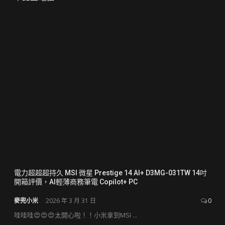
電力超超超持久 MSI 微星 Prestige 14 AI+ D3MG-031TW 14吋
開箱評價，AI輕薄商務筆電 Copilot+ PC
麥兜小米
2026 年 3 月 31 日
0
哇哇哇😍😍😍太開心啦！！小米拿到MSI ...