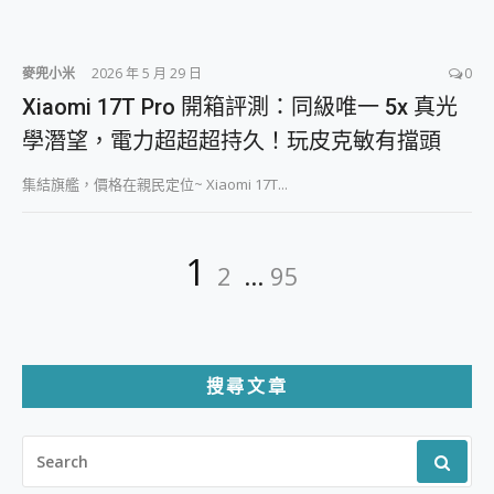
麥兜小米
2026 年 5 月 29 日
0
Xiaomi 17T Pro 開箱評測：同級唯一 5x 真光
學潛望，電力超超超持久！玩皮克敏有擋頭
集結旗艦，價格在親民定位~ Xiaomi 17T...
文
Page
Page
Page
1
2
...
95
章
分
頁
搜尋文章
SEARCH
FOR: