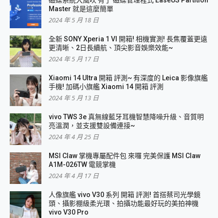
磁碟系統大風吹 有了 磁碟管理程式 EaseUS Partition
Master 就是這麼簡單
2024 年 5 月 18 日
全新 SONY Xperia 1 VI 開箱! 相機實測! 長焦覆蓋更遠
更清晰、2日長續航、頂尖影音娛樂效能~
2024 年 5 月 17 日
Xiaomi 14 Ultra 開箱 評測~ 有深度的 Leica 影像旗艦
手機! 加碼小旗艦 Xiaomi 14 開箱 評測
2024 年 5 月 13 日
vivo TWS 3e 真無線藍牙耳機智慧降噪升級、音質明
亮溫潤，並支援雙設備連接~
2024 年 4 月 25 日
MSI Claw 掌機專屬配件包 來囉 完美保護 MSI Claw
A1M-026TW 電競掌機
2024 年 4 月 17 日
人像旗艦 vivo V30 系列 開箱 評測! 首搭蔡司光學鏡
頭、攝影棚級柔光環、拍攝功能最好玩的美拍神機
vivo V30 Pro