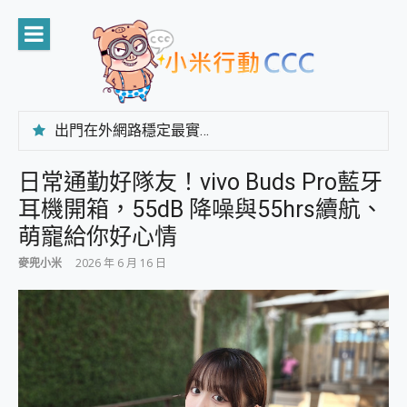
Skip
to
content
出門在外網路穩定最實在 「台灣大哥大」榮獲 4G/5G 在線率全球 NO.3 全台第一與全台六冠王實測心得，走到哪順到哪！
「AUSNAT R1 錄音卡」開箱評測~ 終結會議紀錄地獄，自動生成摘要報告，200+語言翻譯，旅遊最強搭檔。
CP 值天花板~ Bongcom BS5 足球君開箱~ 短焦投影機 3千元就能擁有！ 折扣碼在這～
日常通勤好隊友！vivo Buds Pro藍牙
專為 PC上的 XBOX和掌機設計的 FireCuda X1070 SSD 固態硬碟開箱 評測
耳機開箱，55dB 降噪與55hrs續航、
台灣製攝影機在這裡，100%全無線設計 SpotCam Solo Eco 太陽能防水雲端攝影機 SpotCam Solo 3 2.5K高畫質戶外攝影機 開箱 評測
電力超超超持久 MSI 微星 Prestige 14 AI+ D3MG-031TW 14吋 開箱評價，AI輕薄商務筆電 Copilot+ PC
萌寵給你好心情
超懂拍、耐用 AI 街拍機~ realme 16 Pro 開箱評價~ 2 億畫素 LumaColor 影像、持久續航與 IP69K 高防護
麥兜小米
2026 年 6 月 16 日
防窺黑科技 Galaxy S26 Ultra系列保護貼怎麼選？imos AR 低反光玻璃、藍寶石鏡頭貼與軍規防摔殼完整開箱評價
AI 支付 一錶搞定大小事 Xiaomi Watch 5 開箱 評測
超驚艷 讓人一眼就愛上 LENOVO 聯想 Yoga Book 9 14吋 AI輕薄筆電 開箱 評測
美到讓人超想擁有 moto pad 60 系列 與 Moto | Swarovski razr 60 冰藍限定版本 開箱 評測
好用的 EaseUS Partition Master 讓您輕鬆的移除與格式化有防寫保護的隨身碟或SD卡
一鍵修復模糊影片、舊照的 AI 好幫手! VideoProc Converter AI 新版全解析 × 年末優惠，一篇全看懂
小朋友才做選擇 投影機 RGB藍牙音響 氛圍情境燈 我通通都要！ Starfish 2 幻彩膠囊投影機｜結合「 智慧投影 & 煥彩流動 」的沈浸式生活新體驗