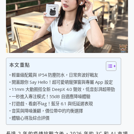
外型超吸晴~ 給您絕佳操控體驗 GravaStar Mercury K1 系列 異星機械鍵盤與 Mercury X 系列 輕量無線電競滑鼠 開箱 評測
開箱~變身「蜘蛛人」椅子軍師！MSI MPG 491CQP QD-OLED 超寬曲面電競螢幕，多工辦公、爽度滿滿的終極桌面體驗
iPhone 17 系列 有認證的防護來囉！ imos 首家導入 UL MCV 行銷宣告驗證的手機配件品牌
DJI Osmo Pocket 3 爽爽帶回家 歡慶 EaseUS 21 週年到來，「Slogan 海報徵稿活動」好康大放送
小巧好吸不擋鏡頭 有Qi2認證的 ONPRO MagReact MXs2 5000mAh薄型磁吸無線急速行動電源 開箱 評測
會走動的冷暖氣 SONY REON POCKET PRO 穿戴式智慧冷暖調溫裝置 開箱 評測
寶可夢飛人外掛iToolab AnyGo全新升級，GO Fest 五折優惠嗨翻天！支援 iOS/Android！
百倍變焦實測~ vivo X200 Pro 與 S25 Ultra 誰能滿足全場景拍攝需求？
超好用的 PLAUD NotePin AI 智慧錄音膠囊~ 您的AI 秘書已上線 每月免費送你 300分鐘轉寫
COMPUTEX 2025 來囉！AGI亞奇雷 AI・Gaming・創作儲存方案登場，趕快來AGI亞奇雷挑戰任務抽 PS5！
本文重點
自帶線的 有線無線都能充 ONPRO MagReact M5 10000mAh 5合1 磁吸無線急速行動電源 開箱 評測
飛利浦 JS7310 ⚡【電急便｜行動儲能救車電源】 可靠的旅行夥伴！帶給您優異的安全性與強大供電效能
輕量級配戴與 IP54 防塵防水，日常奔波好戰友
是螢幕也是電視! 一機超多用途「MSI微星 Modern MD272UPSW 27型」 4K IPS 輕薄商用智慧聯網螢幕 開箱 評測
開蓋跟你 Say Hello！超可愛萌寵彈窗與專屬 App 設定
您的專屬AI 助手 Yoga Slim 7 Aura Edition 觸控AI筆電 開箱 評測
11mm 大動圈搭全新 DeepX 4.0 聲效，低音彭湃超帶勁
realme 14 Pro 超硬軍規、冰感變色實測，realme 14 5G 遊戲戰鬥值爆表，效能x娛樂全都要！
一秒進入專注模式！55dB 自適應降噪體驗
iPhone、Apple Watch、AirPods耳機 三個設備充電一起搞定 ONPRO MagReact™ M3 3 in 1可攜摺疊無線充電器 開箱 評測
打遊戲、看劇不lag！藍牙 6.1 與低延遲表現
動靜皆宜「HUAWEI FreeArc」開放式耳掛耳機，無感配戴! 超穩超服貼，音質、通話也很優質
音質與降噪兼顧，價位帶中的均衡選擇
好玩好拍 vivo V50 ~ 口袋裡的 Zeiss 潮流攝影棚!
體驗心得及綜合評價
25種洗烘模式一機搞定! Roborock 衣莉莎白 H1 Neo分子篩洗脫烘 AI 滾筒洗衣機
給 MSI Claw 系列電競掌機 最完美的家 MSI Nest Docking Station 掌機專屬擴充底座 開箱 評測
B&O 精品級音響! Home+ 中嘉寬頻 SoundBox 劇院串流盒 開箱 評測
長達 2 年的疫情抗戰之後，2026 年的 3C 和 AI 市場