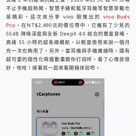
2億 APO蔡司長焦神機降臨~ vivo X200 Pro、vivo X200 就是這麼好拍
不止手機超熱鬧，智慧手錶和藍牙耳機等智慧穿戴也
EaseUS Vocal Remover 免費線上去聲器一鍵去除人聲 人聲 音樂分離 2024 消除人聲推薦
是精彩，這次來分享 vivo 剛推出的
vivo Buds
3 個超值 MHN 飛人工具分享~~ iToolab AnyGo 魔物獵人 Now飛人 ios教學 不出門也可以到處走
Pro
，在NT$2,490元的價位帶中，它擁有了少見的
Locawhere AnyTo 寶可夢飛人 AnyTo 不出門也可以飛遍全世界
小體積 40000mAh 超大容量 一次充5個設備 充好充滿 CUKTECH 酷態科 300W 微型充電站 開箱 評測
55dB 降噪深度與全新 DeepX 4.0 結合的豐富音場，
97.3% 恢復率，資料救援就是這麼簡單 EaseUS Data Recovery Wizard Free 18.0.0 業界最好的資料救援軟體
高達 55 小時的超長總續航，以輕度使用來說一個月
磁碟系統大風吹 有了 磁碟管理程式 EaseUS Partition Master 就是這麼簡單
充一次也夠用了，另外，當耳機與手機連線時，還有
全新 SONY Xperia 1 VI 開箱! 相機實測! 長焦覆蓋更遠更清晰、2日長續航、頂尖影音娛樂效能~
超可愛的個性化萌寵動畫跟你打招呼，看了心情就很
Xiaomi 14 Ultra 開箱 評測~ 有深度的 Leica 影像旗艦手機! 加碼小旗艦 Xiaomi 14 開箱 評測
vivo TWS 3e 真無線藍牙耳機智慧降噪升級、音質明亮溫潤，並支援雙設備連接~
好，哈哈！接著就一起來看開箱体验吧。
MSI Claw 掌機專屬配件包 來囉 完美保護 MSI Claw A1M-026TW 電競掌機
人像旗艦 vivo V30 系列 開箱 評測! 首搭蔡司光學鏡頭、攝影棚級柔光環、拍攝功能最好玩的美拍神機 vivo V30 Pro
多個願望一次滿足 超強散熱 微星 MSI Claw A1M-026TW 電競掌機 開箱 評測
一吸完美對位 擁有超強吸力與超好用的隱磁支架 O-ONE MAG 最會吸的行動電源 開箱 評測
Motorola edge 70 pro 及 moto g37 power上市，登錄在送飛利浦氣炸鍋
近八千元的 Soundcore Liberty 5 Pro Max，有螢幕的耳機會是智商稅嗎?
ASUS Pad 全面應援 Me Time，加碼愛奇藝黃金雙周卡體驗，專案價最低 NT$0 起
榮耀 HONOR 600 Pro x MOLLY Limited Edition 限量版開賣，攜手味全龍進駐大巨蛋萬人盛典