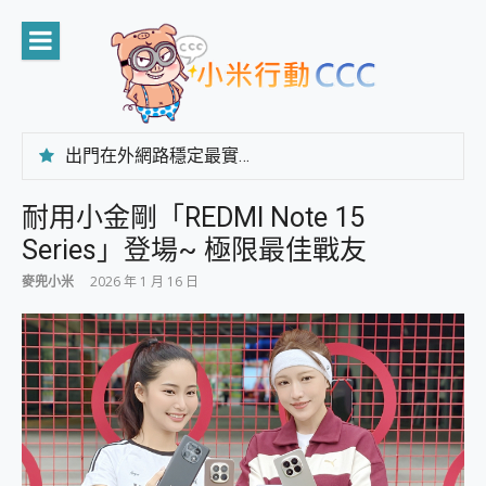
Skip
to
content
出門在外網路穩定最實在 「台灣大哥大」榮獲 4G/5G 在線率全球 NO.3 全台第一與全台六冠王實測心得，走到哪順到哪！
「AUSNAT R1 錄音卡」開箱評測~ 終結會議紀錄地獄，自動生成摘要報告，200+語言翻譯，旅遊最強搭檔。
CP 值天花板~ Bongcom BS5 足球君開箱~ 短焦投影機 3千元就能擁有！ 折扣碼在這～
耐用小金剛「REDMI Note 15
專為 PC上的 XBOX和掌機設計的 FireCuda X1070 SSD 固態硬碟開箱 評測
Series」登場~ 極限最佳戰友
台灣製攝影機在這裡，100%全無線設計 SpotCam Solo Eco 太陽能防水雲端攝影機 SpotCam Solo 3 2.5K高畫質戶外攝影機 開箱 評測
電力超超超持久 MSI 微星 Prestige 14 AI+ D3MG-031TW 14吋 開箱評價，AI輕薄商務筆電 Copilot+ PC
麥兜小米
2026 年 1 月 16 日
超懂拍、耐用 AI 街拍機~ realme 16 Pro 開箱評價~ 2 億畫素 LumaColor 影像、持久續航與 IP69K 高防護
防窺黑科技 Galaxy S26 Ultra系列保護貼怎麼選？imos AR 低反光玻璃、藍寶石鏡頭貼與軍規防摔殼完整開箱評價
AI 支付 一錶搞定大小事 Xiaomi Watch 5 開箱 評測
超驚艷 讓人一眼就愛上 LENOVO 聯想 Yoga Book 9 14吋 AI輕薄筆電 開箱 評測
美到讓人超想擁有 moto pad 60 系列 與 Moto | Swarovski razr 60 冰藍限定版本 開箱 評測
好用的 EaseUS Partition Master 讓您輕鬆的移除與格式化有防寫保護的隨身碟或SD卡
一鍵修復模糊影片、舊照的 AI 好幫手! VideoProc Converter AI 新版全解析 × 年末優惠，一篇全看懂
小朋友才做選擇 投影機 RGB藍牙音響 氛圍情境燈 我通通都要！ Starfish 2 幻彩膠囊投影機｜結合「 智慧投影 & 煥彩流動 」的沈浸式生活新體驗