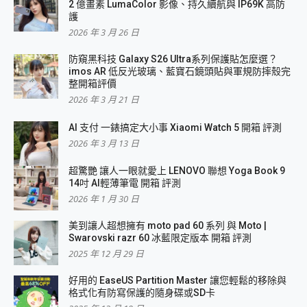
2 億畫素 LumaColor 影像、持久續航與 IP69K 高防
護
2026 年 3 月 26 日
防窺黑科技 Galaxy S26 Ultra系列保護貼怎麼選？
imos AR 低反光玻璃、藍寶石鏡頭貼與軍規防摔殼完
整開箱評價
2026 年 3 月 21 日
AI 支付 一錶搞定大小事 Xiaomi Watch 5 開箱 評測
2026 年 3 月 13 日
超驚艷 讓人一眼就愛上 LENOVO 聯想 Yoga Book 9
14吋 AI輕薄筆電 開箱 評測
2026 年 1 月 30 日
美到讓人超想擁有 moto pad 60 系列 與 Moto |
Swarovski razr 60 冰藍限定版本 開箱 評測
2025 年 12 月 29 日
好用的 EaseUS Partition Master 讓您輕鬆的移除與
格式化有防寫保護的隨身碟或SD卡