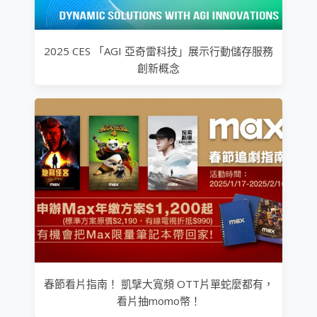
2025 CES 「AGI 亞奇雷科技」展示行動儲存服務
創新概念
春節看片指南！ 凱擘大寬頻 OTT片單蛇麼都有，
看片抽momo幣！