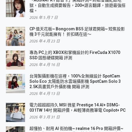
獄，自動生成摘要報告，200+語言翻譯，旅遊最強搭
檔。
2026 年 5 月 7 日
CP 值天花板~ Bongcom BS5 足球君開箱~ 短焦投影
機 3千元就能擁有！ 折扣碼在這～
2026 年 4 月 23 日
專為 PC上的 XBOX和掌機設計的 FireCuda X1070
SSD 固態硬碟開箱 評測
2026 年 4 月 16 日
台灣製攝影機在這裡，100%全無線設計 SpotCam
Solo Eco 太陽能防水雲端攝影機 SpotCam Solo 3
2.5K高畫質戶外攝影機 開箱 評測
2026 年 4 月 13 日
電力超超超持久 MSI 微星 Prestige 14 AI+ D3MG-
031TW 14吋 開箱評價，AI輕薄商務筆電 Copilot+ PC
2026 年 3 月 31 日
超懂拍、耐用 AI 街拍機~ realme 16 Pro 開箱評價~