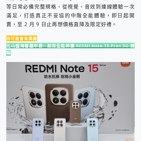
2億 APO蔡司長焦神機降臨~ vivo X200 Pro、vivo X200 就是這麼好拍
等日常必備完整規格，從視覺、音效到連線體驗一次
EaseUS Vocal Remover 免費線上去聲器一鍵去除人聲 人聲 音樂分離 2024 消除人聲推薦
滿足，打造真正不妥協的中階全能體驗，即日起開
3 個超值 MHN 飛人工具分享~~ iToolab AnyGo 魔物獵人 Now飛人 ios教學 不出門也可以到處走
賣，至 2 月 9 日止再想價格直降及限定好禮。
Locawhere AnyTo 寶可夢飛人 AnyTo 不出門也可以飛遍全世界
小體積 40000mAh 超大容量 一次充5個設備 充好充滿 CUKTECH 酷態科 300W 微型充電站 開箱 評測
你可能會有興趣
97.3% 恢復率，資料救援就是這麼簡單 EaseUS Data Recovery Wizard Free 18.0.0 業界最好的資料救援軟體
比山盟海誓還牢靠~ 耐用全能神機 REDMI Note 15 Pro+ 5G 開
磁碟系統大風吹 有了 磁碟管理程式 EaseUS Partition Master 就是這麼簡單
箱
全新 SONY Xperia 1 VI 開箱! 相機實測! 長焦覆蓋更遠更清晰、2日長續航、頂尖影音娛樂效能~
Xiaomi 14 Ultra 開箱 評測~ 有深度的 Leica 影像旗艦手機! 加碼小旗艦 Xiaomi 14 開箱 評測
vivo TWS 3e 真無線藍牙耳機智慧降噪升級、音質明亮溫潤，並支援雙設備連接~
MSI Claw 掌機專屬配件包 來囉 完美保護 MSI Claw A1M-026TW 電競掌機
人像旗艦 vivo V30 系列 開箱 評測! 首搭蔡司光學鏡頭、攝影棚級柔光環、拍攝功能最好玩的美拍神機 vivo V30 Pro
多個願望一次滿足 超強散熱 微星 MSI Claw A1M-026TW 電競掌機 開箱 評測
一吸完美對位 擁有超強吸力與超好用的隱磁支架 O-ONE MAG 最會吸的行動電源 開箱 評測
OPPO 哈蘇 300mm 專業增距鏡實測：Find X9 Ultra 光學長焦隨手拍，紀錄生活就是這麼簡單
Motorola edge 70 pro 及 moto g37 power上市，登錄在送飛利浦氣炸鍋
近八千元的 Soundcore Liberty 5 Pro Max，有螢幕的耳機會是智商稅嗎?
ASUS Pad 全面應援 Me Time，加碼愛奇藝黃金雙周卡體驗，專案價最低 NT$0 起