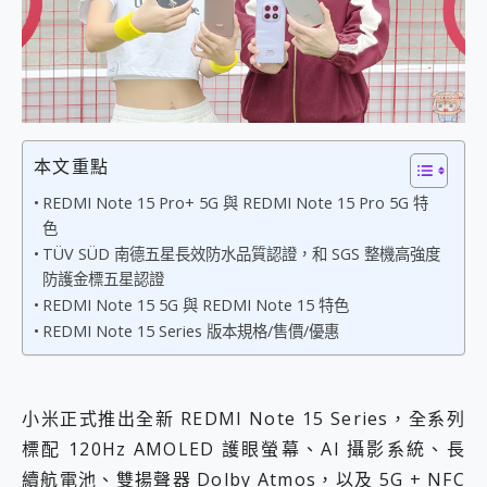
外型超吸晴~ 給您絕佳操控體驗 GravaStar Mercury K1 系列 異星機械鍵盤與 Mercury X 系列 輕量無線電競滑鼠 開箱 評測
開箱~變身「蜘蛛人」椅子軍師！MSI MPG 491CQP QD-OLED 超寬曲面電競螢幕，多工辦公、爽度滿滿的終極桌面體驗
iPhone 17 系列 有認證的防護來囉！ imos 首家導入 UL MCV 行銷宣告驗證的手機配件品牌
DJI Osmo Pocket 3 爽爽帶回家 歡慶 EaseUS 21 週年到來，「Slogan 海報徵稿活動」好康大放送
小巧好吸不擋鏡頭 有Qi2認證的 ONPRO MagReact MXs2 5000mAh薄型磁吸無線急速行動電源 開箱 評測
會走動的冷暖氣 SONY REON POCKET PRO 穿戴式智慧冷暖調溫裝置 開箱 評測
寶可夢飛人外掛iToolab AnyGo全新升級，GO Fest 五折優惠嗨翻天！支援 iOS/Android！
本文重點
百倍變焦實測~ vivo X200 Pro 與 S25 Ultra 誰能滿足全場景拍攝需求？
超好用的 PLAUD NotePin AI 智慧錄音膠囊~ 您的AI 秘書已上線 每月免費送你 300分鐘轉寫
REDMI Note 15 Pro+ 5G 與 REDMI Note 15 Pro 5G 特
COMPUTEX 2025 來囉！AGI亞奇雷 AI・Gaming・創作儲存方案登場，趕快來AGI亞奇雷挑戰任務抽 PS5！
色
自帶線的 有線無線都能充 ONPRO MagReact M5 10000mAh 5合1 磁吸無線急速行動電源 開箱 評測
TÜV SÜD 南德五星長效防水品質認證，和 SGS 整機高強度
飛利浦 JS7310 ⚡【電急便｜行動儲能救車電源】 可靠的旅行夥伴！帶給您優異的安全性與強大供電效能
防護金標五星認證
是螢幕也是電視! 一機超多用途「MSI微星 Modern MD272UPSW 27型」 4K IPS 輕薄商用智慧聯網螢幕 開箱 評測
REDMI Note 15 5G 與 REDMI Note 15 特色
您的專屬AI 助手 Yoga Slim 7 Aura Edition 觸控AI筆電 開箱 評測
REDMI Note 15 Series 版本規格/售價/優惠
realme 14 Pro 超硬軍規、冰感變色實測，realme 14 5G 遊戲戰鬥值爆表，效能x娛樂全都要！
iPhone、Apple Watch、AirPods耳機 三個設備充電一起搞定 ONPRO MagReact™ M3 3 in 1可攜摺疊無線充電器 開箱 評測
動靜皆宜「HUAWEI FreeArc」開放式耳掛耳機，無感配戴! 超穩超服貼，音質、通話也很優質
好玩好拍 vivo V50 ~ 口袋裡的 Zeiss 潮流攝影棚!
小米正式推出全新 REDMI Note 15 Series，全系列
25種洗烘模式一機搞定! Roborock 衣莉莎白 H1 Neo分子篩洗脫烘 AI 滾筒洗衣機
標配 120Hz AMOLED 護眼螢幕、AI 攝影系統、長
給 MSI Claw 系列電競掌機 最完美的家 MSI Nest Docking Station 掌機專屬擴充底座 開箱 評測
續航電池、雙揚聲器 Dolby Atmos，以及 5G + NFC
B&O 精品級音響! Home+ 中嘉寬頻 SoundBox 劇院串流盒 開箱 評測