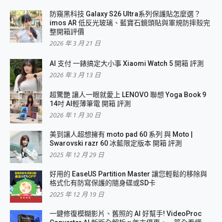
防窺黑科技 Galaxy S26 Ultra系列保護貼怎麼選？
imos AR 低反光玻璃、藍寶石鏡頭貼與軍規防摔殼完
整開箱評價
2026 年 3 月 21 日
AI 支付 一錶搞定大小事 Xiaomi Watch 5 開箱 評測
2026 年 3 月 13 日
超驚艷 讓人一眼就愛上 LENOVO 聯想 Yoga Book 9
14吋 AI輕薄筆電 開箱 評測
2026 年 1 月 30 日
美到讓人超想擁有 moto pad 60 系列 與 Moto |
Swarovski razr 60 冰藍限定版本 開箱 評測
2025 年 12 月 29 日
好用的 EaseUS Partition Master 讓您輕鬆的移除與
格式化有防寫保護的隨身碟或SD卡
2025 年 12 月 19 日
一鍵修復模糊影片、舊照的 AI 好幫手! VideoProc