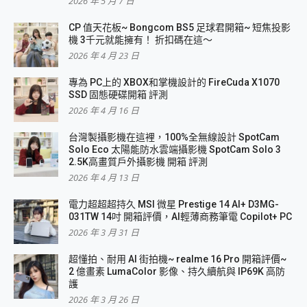
2026 年 5 月 7 日
CP 值天花板~ Bongcom BS5 足球君開箱~ 短焦投影
機 3千元就能擁有！ 折扣碼在這～
2026 年 4 月 23 日
專為 PC上的 XBOX和掌機設計的 FireCuda X1070
SSD 固態硬碟開箱 評測
2026 年 4 月 16 日
台灣製攝影機在這裡，100%全無線設計 SpotCam
Solo Eco 太陽能防水雲端攝影機 SpotCam Solo 3
2.5K高畫質戶外攝影機 開箱 評測
2026 年 4 月 13 日
電力超超超持久 MSI 微星 Prestige 14 AI+ D3MG-
031TW 14吋 開箱評價，AI輕薄商務筆電 Copilot+ PC
2026 年 3 月 31 日
超懂拍、耐用 AI 街拍機~ realme 16 Pro 開箱評價~
2 億畫素 LumaColor 影像、持久續航與 IP69K 高防
護
2026 年 3 月 26 日