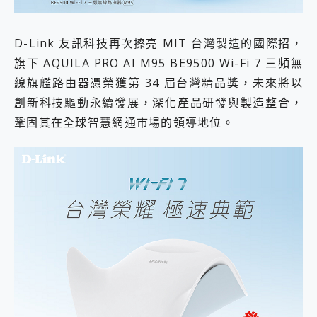
外型超吸晴~ 給您絕佳操控體驗 GravaStar Mercury K1 系列 異星機械鍵盤與 Mercury X 系列 輕量無線電競滑鼠 開箱 評測
開箱~變身「蜘蛛人」椅子軍師！MSI MPG 491CQP QD-OLED 超寬曲面電競螢幕，多工辦公、爽度滿滿的終極桌面體驗
iPhone 17 系列 有認證的防護來囉！ imos 首家導入 UL MCV 行銷宣告驗證的手機配件品牌
D-Link 友訊科技再次擦亮 MIT 台灣製造的國際招，
DJI Osmo Pocket 3 爽爽帶回家 歡慶 EaseUS 21 週年到來，「Slogan 海報徵稿活動」好康大放送
旗下 AQUILA PRO AI M95 BE9500 Wi-Fi 7 三頻無
小巧好吸不擋鏡頭 有Qi2認證的 ONPRO MagReact MXs2 5000mAh薄型磁吸無線急速行動電源 開箱 評測
會走動的冷暖氣 SONY REON POCKET PRO 穿戴式智慧冷暖調溫裝置 開箱 評測
線旗艦路由器憑榮獲第 34 屆台灣精品獎，未來將以
寶可夢飛人外掛iToolab AnyGo全新升級，GO Fest 五折優惠嗨翻天！支援 iOS/Android！
創新科技驅動永續發展，深化產品研發與製造整合，
百倍變焦實測~ vivo X200 Pro 與 S25 Ultra 誰能滿足全場景拍攝需求？
鞏固其在全球智慧網通市場的領導地位。
超好用的 PLAUD NotePin AI 智慧錄音膠囊~ 您的AI 秘書已上線 每月免費送你 300分鐘轉寫
COMPUTEX 2025 來囉！AGI亞奇雷 AI・Gaming・創作儲存方案登場，趕快來AGI亞奇雷挑戰任務抽 PS5！
自帶線的 有線無線都能充 ONPRO MagReact M5 10000mAh 5合1 磁吸無線急速行動電源 開箱 評測
飛利浦 JS7310 ⚡【電急便｜行動儲能救車電源】 可靠的旅行夥伴！帶給您優異的安全性與強大供電效能
是螢幕也是電視! 一機超多用途「MSI微星 Modern MD272UPSW 27型」 4K IPS 輕薄商用智慧聯網螢幕 開箱 評測
您的專屬AI 助手 Yoga Slim 7 Aura Edition 觸控AI筆電 開箱 評測
realme 14 Pro 超硬軍規、冰感變色實測，realme 14 5G 遊戲戰鬥值爆表，效能x娛樂全都要！
iPhone、Apple Watch、AirPods耳機 三個設備充電一起搞定 ONPRO MagReact™ M3 3 in 1可攜摺疊無線充電器 開箱 評測
動靜皆宜「HUAWEI FreeArc」開放式耳掛耳機，無感配戴! 超穩超服貼，音質、通話也很優質
好玩好拍 vivo V50 ~ 口袋裡的 Zeiss 潮流攝影棚!
25種洗烘模式一機搞定! Roborock 衣莉莎白 H1 Neo分子篩洗脫烘 AI 滾筒洗衣機
給 MSI Claw 系列電競掌機 最完美的家 MSI Nest Docking Station 掌機專屬擴充底座 開箱 評測
B&O 精品級音響! Home+ 中嘉寬頻 SoundBox 劇院串流盒 開箱 評測