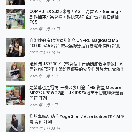
2025 年 5 月 26 日
COMPUTEX 2025 來囉！AGI亞奇雷 AI・Gaming・
創作儲存方案登場，趕快來AGI亞奇雷挑戰任務抽
PS5！
2025 年 5 月 21 日
自帶線的 有線無線都能充 ONPRO MagReact M5
10000mAh 5合1 磁吸無線急速行動電源 開箱 評測
2025 年 5 月 19 日
飛利浦 JS7310 ⚡【電急便｜行動儲能救車電源】 可
靠的旅行夥伴！帶給您優異的安全性與強大供電效能
2025 年 5 月 7 日
是螢幕也是電視! 一機超多用途「MSI微星 Modern
MD272UPSW 27型」 4K IPS 輕薄商用智慧聯網螢幕
開箱 評測
2025 年 5 月 1 日
您的專屬AI 助手 Yoga Slim 7 Aura Edition 觸控AI筆
電 開箱 評測
2025 年 4 月 28 日