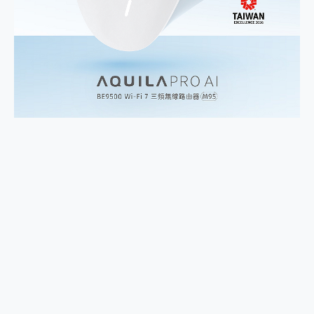
2億 APO蔡司長焦神機降臨~ vivo X200 Pro、vivo X200 就是這麼好拍
EaseUS Vocal Remover 免費線上去聲器一鍵去除人聲 人聲 音樂分離 2024 消除人聲推薦
3 個超值 MHN 飛人工具分享~~ iToolab AnyGo 魔物獵人 Now飛人 ios教學 不出門也可以到處走
Locawhere AnyTo 寶可夢飛人 AnyTo 不出門也可以飛遍全世界
小體積 40000mAh 超大容量 一次充5個設備 充好充滿 CUKTECH 酷態科 300W 微型充電站 開箱 評測
97.3% 恢復率，資料救援就是這麼簡單 EaseUS Data Recovery Wizard Free 18.0.0 業界最好的資料救援軟體
磁碟系統大風吹 有了 磁碟管理程式 EaseUS Partition Master 就是這麼簡單
全新 SONY Xperia 1 VI 開箱! 相機實測! 長焦覆蓋更遠更清晰、2日長續航、頂尖影音娛樂效能~
Xiaomi 14 Ultra 開箱 評測~ 有深度的 Leica 影像旗艦手機! 加碼小旗艦 Xiaomi 14 開箱 評測
vivo TWS 3e 真無線藍牙耳機智慧降噪升級、音質明亮溫潤，並支援雙設備連接~
MSI Claw 掌機專屬配件包 來囉 完美保護 MSI Claw A1M-026TW 電競掌機
人像旗艦 vivo V30 系列 開箱 評測! 首搭蔡司光學鏡頭、攝影棚級柔光環、拍攝功能最好玩的美拍神機 vivo V30 Pro
多個願望一次滿足 超強散熱 微星 MSI Claw A1M-026TW 電競掌機 開箱 評測
一吸完美對位 擁有超強吸力與超好用的隱磁支架 O-ONE MAG 最會吸的行動電源 開箱 評測
Motorola edge 70 pro 及 moto g37 power上市，登錄在送飛利浦氣炸鍋
近八千元的 Soundcore Liberty 5 Pro Max，有螢幕的耳機會是智商稅嗎?
ASUS Pad 全面應援 Me Time，加碼愛奇藝黃金雙周卡體驗，專案價最低 NT$0 起
榮耀 HONOR 600 Pro x MOLLY Limited Edition 限量版開賣，攜手味全龍進駐大巨蛋萬人盛典