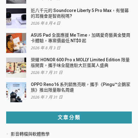
近八千元的 Soundcore Liberty 5 Pro Max，有螢幕
的耳機會是智商稅嗎?
2026 年 8 月 4 日
ASUS Pad 全面應援 Me Time，加碼愛奇藝黃金雙周
卡體驗，專案價最低 NT$0 起
2026 年 8 月 3 日
榮耀 HONOR 600 Pro x MOLLY Limited Edition 限量
版開賣，攜手味全龍進駐大巨蛋萬人盛典
2026 年 7 月 31 日
OPPO Reno16 系列銷售亮眼，攜手《Pingu™企鵝家
族》推出限量聯名周邊
2026 年 7 月 31 日
文章分類
影音轉檔與軟體教學