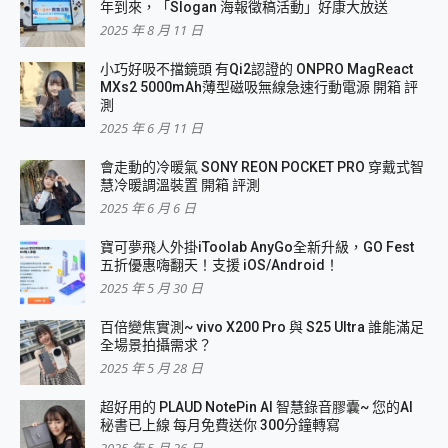
年到來，「Slogan 海報徵稿活動」好康大放送
2025 年 8 月 11 日
小巧好吸不擋鏡頭 有Qi2認證的 ONPRO MagReact
MXs2 5000mAh薄型磁吸無線急速行動電源 開箱 評
測
2025 年 6 月 11 日
會走動的冷暖氣 SONY REON POCKET PRO 穿戴式智
慧冷暖調溫裝置 開箱 評測
2025 年 6 月 6 日
寶可夢飛人外掛iToolab AnyGo全新升級，GO Fest
五折優惠嗨翻天！支援 iOS/Android！
2025 年 5 月 30 日
百倍變焦實測~ vivo X200 Pro 與 S25 Ultra 誰能滿足
全場景拍攝需求？
2025 年 5 月 28 日
超好用的 PLAUD NotePin AI 智慧錄音膠囊~ 您的AI
秘書已上線 每月免費送你 300分鐘轉寫