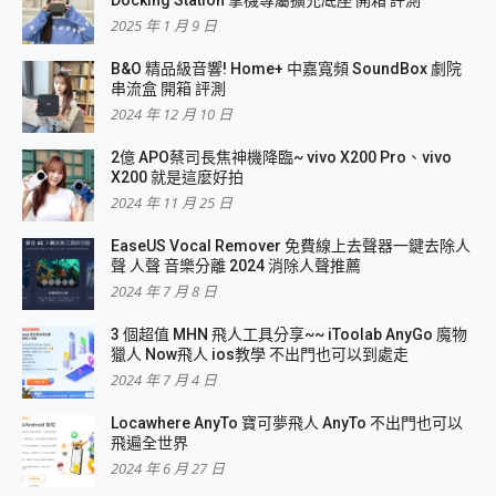
Docking Station 掌機專屬擴充底座 開箱 評測
2025 年 1 月 9 日
B&O 精品級音響! Home+ 中嘉寬頻 SoundBox 劇院
串流盒 開箱 評測
2024 年 12 月 10 日
2億 APO蔡司長焦神機降臨~ vivo X200 Pro、vivo
X200 就是這麼好拍
2024 年 11 月 25 日
EaseUS Vocal Remover 免費線上去聲器一鍵去除人
聲 人聲 音樂分離 2024 消除人聲推薦
2024 年 7 月 8 日
3 個超值 MHN 飛人工具分享~~ iToolab AnyGo 魔物
獵人 Now飛人 ios教學 不出門也可以到處走
2024 年 7 月 4 日
Locawhere AnyTo 寶可夢飛人 AnyTo 不出門也可以
飛遍全世界
2024 年 6 月 27 日