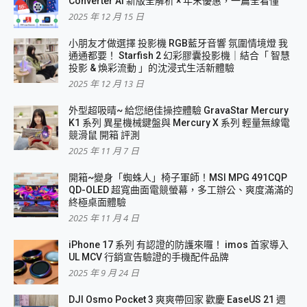
Converter AI 新版全解析 × 年末優惠，一篇全看懂
2025 年 12 月 15 日
小朋友才做選擇 投影機 RGB藍牙音響 氛圍情境燈 我
通通都要！ Starfish 2 幻彩膠囊投影機｜結合「 智慧
投影 & 煥彩流動 」的沈浸式生活新體驗
2025 年 12 月 13 日
外型超吸晴~ 給您絕佳操控體驗 GravaStar Mercury
K1 系列 異星機械鍵盤與 Mercury X 系列 輕量無線電
競滑鼠 開箱 評測
2025 年 11 月 7 日
開箱~變身「蜘蛛人」椅子軍師！MSI MPG 491CQP
QD-OLED 超寬曲面電競螢幕，多工辦公、爽度滿滿的
終極桌面體驗
2025 年 11 月 4 日
iPhone 17 系列 有認證的防護來囉！ imos 首家導入
UL MCV 行銷宣告驗證的手機配件品牌
2025 年 9 月 24 日
DJI Osmo Pocket 3 爽爽帶回家 歡慶 EaseUS 21 週