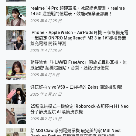
realme 14 Pro 超硬軍規、冰感變色實測，realme
14 5G 遊戲戰鬥值爆表，效能x娛樂全都要！
2025 年 4 月 25 日
iPhone、Apple Watch、AirPods耳機 三個設備充電
一起搞定 ONPRO MagReact™ M3 3 in 1可攜摺疊無
線充電器 開箱 評測
2025 年 4 月 23 日
動靜皆宜「HUAWEI FreeArc」開放式耳掛耳機，無
感配戴! 超穩超服貼，音質、通話也很優質
2025 年 4 月 8 日
好玩好拍 vivo V50 ~ 口袋裡的 Zeiss 潮流攝影棚!
2025 年 2 月 27 日
25種洗烘模式一機搞定! Roborock 衣莉莎白 H1 Neo
分子篩洗脫烘 AI 滾筒洗衣機
2025 年 2 月 10 日
給 MSI Claw 系列電競掌機 最完美的家 MSI Nest