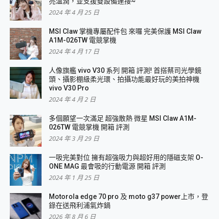
亮溫潤，並支援雙設備連接~
2024 年 4 月 25 日
MSI Claw 掌機專屬配件包 來囉 完美保護 MSI Claw
A1M-026TW 電競掌機
2024 年 4 月 17 日
人像旗艦 vivo V30 系列 開箱 評測! 首搭蔡司光學鏡
頭、攝影棚級柔光環、拍攝功能最好玩的美拍神機
vivo V30 Pro
2024 年 4 月 2 日
多個願望一次滿足 超強散熱 微星 MSI Claw A1M-
026TW 電競掌機 開箱 評測
2024 年 3 月 29 日
一吸完美對位 擁有超強吸力與超好用的隱磁支架 O-
ONE MAG 最會吸的行動電源 開箱 評測
2024 年 1 月 25 日
Motorola edge 70 pro 及 moto g37 power上市，登
錄在送飛利浦氣炸鍋
2026 年 8 月 6 日