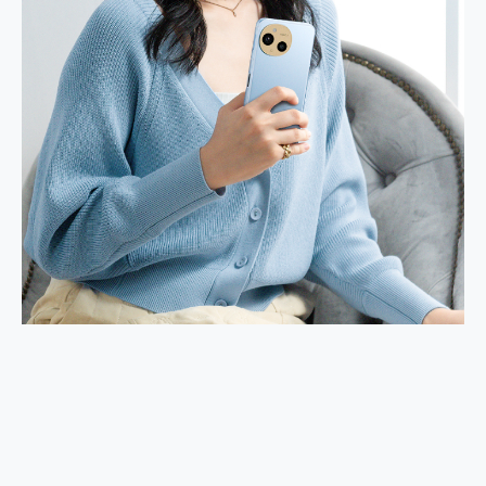
2億 APO蔡司長焦神機降臨~ vivo X200 Pro、vivo X200 就是這麼好拍
EaseUS Vocal Remover 免費線上去聲器一鍵去除人聲 人聲 音樂分離 2024 消除人聲推薦
3 個超值 MHN 飛人工具分享~~ iToolab AnyGo 魔物獵人 Now飛人 ios教學 不出門也可以到處走
Locawhere AnyTo 寶可夢飛人 AnyTo 不出門也可以飛遍全世界
小體積 40000mAh 超大容量 一次充5個設備 充好充滿 CUKTECH 酷態科 300W 微型充電站 開箱 評測
97.3% 恢復率，資料救援就是這麼簡單 EaseUS Data Recovery Wizard Free 18.0.0 業界最好的資料救援軟體
磁碟系統大風吹 有了 磁碟管理程式 EaseUS Partition Master 就是這麼簡單
全新 SONY Xperia 1 VI 開箱! 相機實測! 長焦覆蓋更遠更清晰、2日長續航、頂尖影音娛樂效能~
Xiaomi 14 Ultra 開箱 評測~ 有深度的 Leica 影像旗艦手機! 加碼小旗艦 Xiaomi 14 開箱 評測
vivo TWS 3e 真無線藍牙耳機智慧降噪升級、音質明亮溫潤，並支援雙設備連接~
MSI Claw 掌機專屬配件包 來囉 完美保護 MSI Claw A1M-026TW 電競掌機
人像旗艦 vivo V30 系列 開箱 評測! 首搭蔡司光學鏡頭、攝影棚級柔光環、拍攝功能最好玩的美拍神機 vivo V30 Pro
多個願望一次滿足 超強散熱 微星 MSI Claw A1M-026TW 電競掌機 開箱 評測
一吸完美對位 擁有超強吸力與超好用的隱磁支架 O-ONE MAG 最會吸的行動電源 開箱 評測
Motorola edge 70 pro 及 moto g37 power上市，登錄在送飛利浦氣炸鍋
近八千元的 Soundcore Liberty 5 Pro Max，有螢幕的耳機會是智商稅嗎?
ASUS Pad 全面應援 Me Time，加碼愛奇藝黃金雙周卡體驗，專案價最低 NT$0 起
榮耀 HONOR 600 Pro x MOLLY Limited Edition 限量版開賣，攜手味全龍進駐大巨蛋萬人盛典