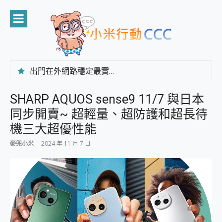
Skip
to
content
出門在外網路穩定最實在 「台灣大哥大」榮獲 4G/5G 在線率全球 NO.3 全台第一與全台六冠王實測心得，走到哪順到哪！
「AUSNAT R1 錄音卡」開箱評測~ 終結會議紀錄地獄，自動生成摘要報告，200+語言翻譯，旅遊最強搭檔。
CP 值天花板~ Bongcom BS5 足球君開箱~ 短焦投影機 3千元就能擁有！ 折扣碼在這～
SHARP AQUOS sense9 11/7 與日本
專為 PC上的 XBOX和掌機設計的 FireCuda X1070 SSD 固態硬碟開箱 評測
同步開賣~ 超輕量、超防護和超長待
台灣製攝影機在這裡，100%全無線設計 SpotCam Solo Eco 太陽能防水雲端攝影機 SpotCam Solo 3 2.5K高畫質戶外攝影機 開箱 評測
電力超超超持久 MSI 微星 Prestige 14 AI+ D3MG-031TW 14吋 開箱評價，AI輕薄商務筆電 Copilot+ PC
機三大超優性能
超懂拍、耐用 AI 街拍機~ realme 16 Pro 開箱評價~ 2 億畫素 LumaColor 影像、持久續航與 IP69K 高防護
麥兜小米
2024 年 11 月 7 日
防窺黑科技 Galaxy S26 Ultra系列保護貼怎麼選？imos AR 低反光玻璃、藍寶石鏡頭貼與軍規防摔殼完整開箱評價
AI 支付 一錶搞定大小事 Xiaomi Watch 5 開箱 評測
超驚艷 讓人一眼就愛上 LENOVO 聯想 Yoga Book 9 14吋 AI輕薄筆電 開箱 評測
美到讓人超想擁有 moto pad 60 系列 與 Moto | Swarovski razr 60 冰藍限定版本 開箱 評測
好用的 EaseUS Partition Master 讓您輕鬆的移除與格式化有防寫保護的隨身碟或SD卡
一鍵修復模糊影片、舊照的 AI 好幫手! VideoProc Converter AI 新版全解析 × 年末優惠，一篇全看懂
小朋友才做選擇 投影機 RGB藍牙音響 氛圍情境燈 我通通都要！ Starfish 2 幻彩膠囊投影機｜結合「 智慧投影 & 煥彩流動 」的沈浸式生活新體驗