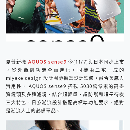
外型超吸晴~ 給您絕佳操控體驗 GravaStar Mercury K1 系列 異星機械鍵盤與 Mercury X 系列 輕量無線電競滑鼠 開箱 評測
開箱~變身「蜘蛛人」椅子軍師！MSI MPG 491CQP QD-OLED 超寬曲面電競螢幕，多工辦公、爽度滿滿的終極桌面體驗
iPhone 17 系列 有認證的防護來囉！ imos 首家導入 UL MCV 行銷宣告驗證的手機配件品牌
DJI Osmo Pocket 3 爽爽帶回家 歡慶 EaseUS 21 週年到來，「Slogan 海報徵稿活動」好康大放送
小巧好吸不擋鏡頭 有Qi2認證的 ONPRO MagReact MXs2 5000mAh薄型磁吸無線急速行動電源 開箱 評測
會走動的冷暖氣 SONY REON POCKET PRO 穿戴式智慧冷暖調溫裝置 開箱 評測
寶可夢飛人外掛iToolab AnyGo全新升級，GO Fest 五折優惠嗨翻天！支援 iOS/Android！
百倍變焦實測~ vivo X200 Pro 與 S25 Ultra 誰能滿足全場景拍攝需求？
超好用的 PLAUD NotePin AI 智慧錄音膠囊~ 您的AI 秘書已上線 每月免費送你 300分鐘轉寫
COMPUTEX 2025 來囉！AGI亞奇雷 AI・Gaming・創作儲存方案登場，趕快來AGI亞奇雷挑戰任務抽 PS5！
夏普新機
AQUOS sense9
今(11/7)與日本同步上市
自帶線的 有線無線都能充 ONPRO MagReact M5 10000mAh 5合1 磁吸無線急速行動電源 開箱 評測
，從外觀到功能全面進化，同樣由三宅一成的
飛利浦 JS7310 ⚡【電急便｜行動儲能救車電源】 可靠的旅行夥伴！帶給您優異的安全性與強大供電效能
miyake design 設計團隊擔當設計監修，融合美感與
是螢幕也是電視! 一機超多用途「MSI微星 Modern MD272UPSW 27型」 4K IPS 輕薄商用智慧聯網螢幕 開箱 評測
您的專屬AI 助手 Yoga Slim 7 Aura Edition 觸控AI筆電 開箱 評測
實用性， AQUOS sense9 搭載 5030萬像素的高畫
realme 14 Pro 超硬軍規、冰感變色實測，realme 14 5G 遊戲戰鬥值爆表，效能x娛樂全都要！
質鏡頭及多種濾鏡，結合超輕量、超防護和超長待機
iPhone、Apple Watch、AirPods耳機 三個設備充電一起搞定 ONPRO MagReact™ M3 3 in 1可攜摺疊無線充電器 開箱 評測
三大特色，日系潮流設計搭配高標準功能要求，絕對
動靜皆宜「HUAWEI FreeArc」開放式耳掛耳機，無感配戴! 超穩超服貼，音質、通話也很優質
好玩好拍 vivo V50 ~ 口袋裡的 Zeiss 潮流攝影棚!
是潮流人士的必備單品。
25種洗烘模式一機搞定! Roborock 衣莉莎白 H1 Neo分子篩洗脫烘 AI 滾筒洗衣機
給 MSI Claw 系列電競掌機 最完美的家 MSI Nest Docking Station 掌機專屬擴充底座 開箱 評測
B&O 精品級音響! Home+ 中嘉寬頻 SoundBox 劇院串流盒 開箱 評測