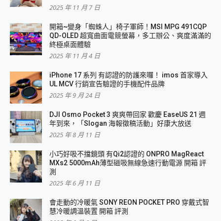
2025 年 11 月 7 日
開箱~變身「蜘蛛人」椅子軍師！MSI MPG 491CQP
QD-OLED 超寬曲面電競螢幕，多工辦公、爽度滿滿的
終極桌面體驗
2025 年 11 月 4 日
iPhone 17 系列 有認證的防護來囉！ imos 首家導入
UL MCV 行銷宣告驗證的手機配件品牌
2025 年 9 月 24 日
DJI Osmo Pocket 3 爽爽帶回家 歡慶 EaseUS 21 週
年到來，「Slogan 海報徵稿活動」好康大放送
2025 年 8 月 11 日
小巧好吸不擋鏡頭 有Qi2認證的 ONPRO MagReact
MXs2 5000mAh薄型磁吸無線急速行動電源 開箱 評
測
2025 年 6 月 11 日
會走動的冷暖氣 SONY REON POCKET PRO 穿戴式智
慧冷暖調溫裝置 開箱 評測