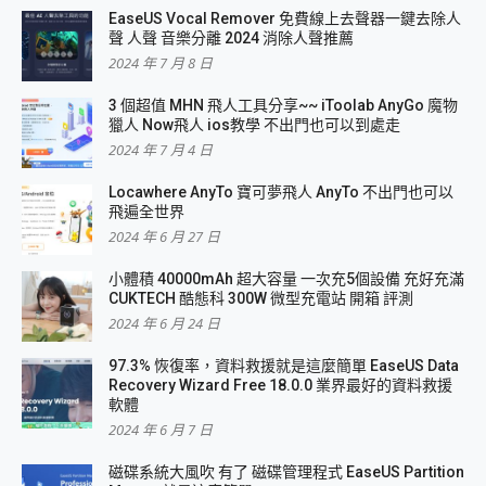
EaseUS Vocal Remover 免費線上去聲器一鍵去除人
聲 人聲 音樂分離 2024 消除人聲推薦
2024 年 7 月 8 日
3 個超值 MHN 飛人工具分享~~ iToolab AnyGo 魔物
獵人 Now飛人 ios教學 不出門也可以到處走
2024 年 7 月 4 日
Locawhere AnyTo 寶可夢飛人 AnyTo 不出門也可以
飛遍全世界
2024 年 6 月 27 日
小體積 40000mAh 超大容量 一次充5個設備 充好充滿
CUKTECH 酷態科 300W 微型充電站 開箱 評測
2024 年 6 月 24 日
97.3% 恢復率，資料救援就是這麼簡單 EaseUS Data
Recovery Wizard Free 18.0.0 業界最好的資料救援
軟體
2024 年 6 月 7 日
磁碟系統大風吹 有了 磁碟管理程式 EaseUS Partition