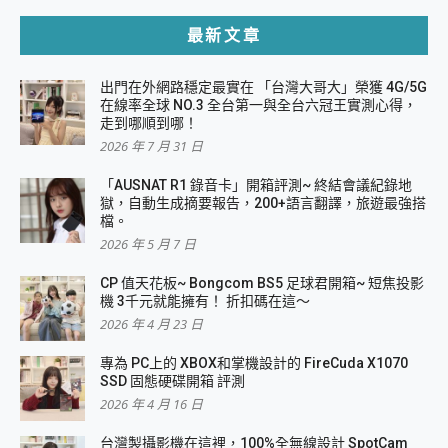
最新文章
出門在外網路穩定最實在 「台灣大哥大」榮獲 4G/5G
在線率全球 NO.3 全台第一與全台六冠王實測心得，
走到哪順到哪！
2026 年 7 月 31 日
「AUSNAT R1 錄音卡」開箱評測~ 終結會議紀錄地
獄，自動生成摘要報告，200+語言翻譯，旅遊最強搭
檔。
2026 年 5 月 7 日
CP 值天花板~ Bongcom BS5 足球君開箱~ 短焦投影
機 3千元就能擁有！ 折扣碼在這～
2026 年 4 月 23 日
專為 PC上的 XBOX和掌機設計的 FireCuda X1070
SSD 固態硬碟開箱 評測
2026 年 4 月 16 日
台灣製攝影機在這裡，100%全無線設計 SpotCam