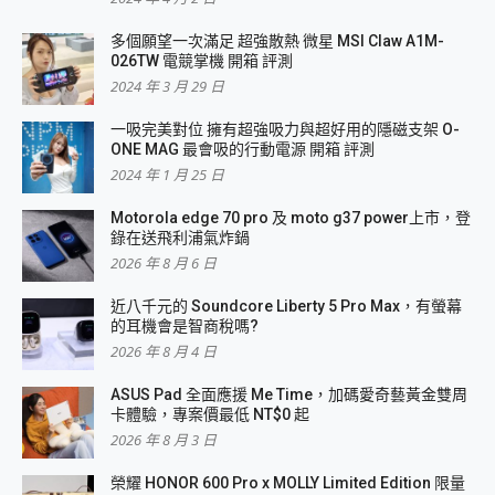
多個願望一次滿足 超強散熱 微星 MSI Claw A1M-
026TW 電競掌機 開箱 評測
2024 年 3 月 29 日
一吸完美對位 擁有超強吸力與超好用的隱磁支架 O-
ONE MAG 最會吸的行動電源 開箱 評測
2024 年 1 月 25 日
Motorola edge 70 pro 及 moto g37 power上市，登
錄在送飛利浦氣炸鍋
2026 年 8 月 6 日
近八千元的 Soundcore Liberty 5 Pro Max，有螢幕
的耳機會是智商稅嗎?
2026 年 8 月 4 日
ASUS Pad 全面應援 Me Time，加碼愛奇藝黃金雙周
卡體驗，專案價最低 NT$0 起
2026 年 8 月 3 日
榮耀 HONOR 600 Pro x MOLLY Limited Edition 限量