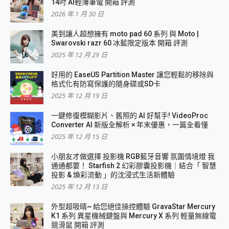
14吋 AI輕薄筆電 開箱 評測
2026 年 1 月 30 日
美到讓人超想擁有 moto pad 60 系列 與 Moto |
Swarovski razr 60 冰藍限定版本 開箱 評測
2025 年 12 月 29 日
好用的 EaseUS Partition Master 讓您輕鬆的移除與
格式化有防寫保護的隨身碟或SD卡
2025 年 12 月 19 日
一鍵修復模糊影片、舊照的 AI 好幫手! VideoProc
Converter AI 新版全解析 × 年末優惠，一篇全看懂
2025 年 12 月 15 日
小朋友才做選擇 投影機 RGB藍牙音響 氛圍情境燈 我
通通都要！ Starfish 2 幻彩膠囊投影機｜結合「 智慧
投影 & 煥彩流動 」的沈浸式生活新體驗
2025 年 12 月 13 日
外型超吸晴~ 給您絕佳操控體驗 GravaStar Mercury
K1 系列 異星機械鍵盤與 Mercury X 系列 輕量無線電
競滑鼠 開箱 評測