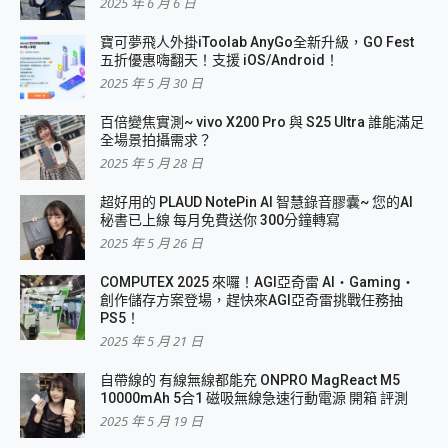
2025 年 6 月 6 日
寶可夢飛人外掛iToolab AnyGo全新升級，GO Fest
五折優惠嗨翻天！支援 iOS/Android！
2025 年 5 月 30 日
百倍變焦實測~ vivo X200 Pro 與 S25 Ultra 誰能滿足
全場景拍攝需求？
2025 年 5 月 28 日
超好用的 PLAUD NotePin AI 智慧錄音膠囊~ 您的AI
秘書已上線 每月免費送你 300分鐘轉寫
2025 年 5 月 26 日
COMPUTEX 2025 來囉！AGI亞奇雷 AI・Gaming・
創作儲存方案登場，趕快來AGI亞奇雷挑戰任務抽
PS5！
2025 年 5 月 21 日
自帶線的 有線無線都能充 ONPRO MagReact M5
10000mAh 5合1 磁吸無線急速行動電源 開箱 評測
2025 年 5 月 19 日