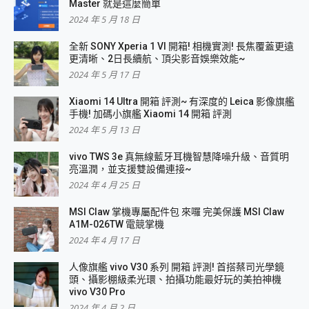
Master 就是這麼簡單
2024 年 5 月 18 日
全新 SONY Xperia 1 VI 開箱! 相機實測! 長焦覆蓋更遠
更清晰、2日長續航、頂尖影音娛樂效能~
2024 年 5 月 17 日
Xiaomi 14 Ultra 開箱 評測~ 有深度的 Leica 影像旗艦
手機! 加碼小旗艦 Xiaomi 14 開箱 評測
2024 年 5 月 13 日
vivo TWS 3e 真無線藍牙耳機智慧降噪升級、音質明
亮溫潤，並支援雙設備連接~
2024 年 4 月 25 日
MSI Claw 掌機專屬配件包 來囉 完美保護 MSI Claw
A1M-026TW 電競掌機
2024 年 4 月 17 日
人像旗艦 vivo V30 系列 開箱 評測! 首搭蔡司光學鏡
頭、攝影棚級柔光環、拍攝功能最好玩的美拍神機
vivo V30 Pro
2024 年 4 月 2 日