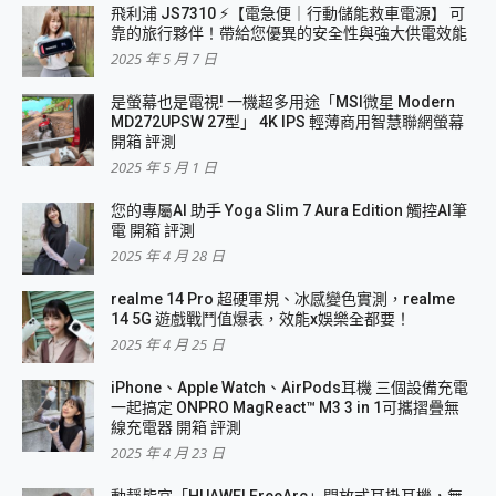
飛利浦 JS7310 ⚡【電急便｜行動儲能救車電源】 可
靠的旅行夥伴！帶給您優異的安全性與強大供電效能
2025 年 5 月 7 日
是螢幕也是電視! 一機超多用途「MSI微星 Modern
MD272UPSW 27型」 4K IPS 輕薄商用智慧聯網螢幕
開箱 評測
2025 年 5 月 1 日
您的專屬AI 助手 Yoga Slim 7 Aura Edition 觸控AI筆
電 開箱 評測
2025 年 4 月 28 日
realme 14 Pro 超硬軍規、冰感變色實測，realme
14 5G 遊戲戰鬥值爆表，效能x娛樂全都要！
2025 年 4 月 25 日
iPhone、Apple Watch、AirPods耳機 三個設備充電
一起搞定 ONPRO MagReact™ M3 3 in 1可攜摺疊無
線充電器 開箱 評測
2025 年 4 月 23 日