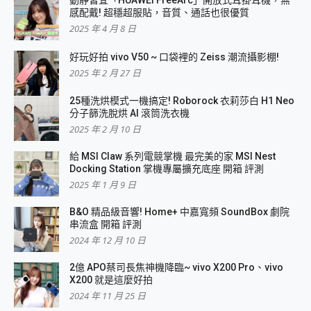
動靜皆宜「HUAWEI FreeArc」開放式耳掛耳機，無
感配戴! 超穩超服貼，音質、通話也很優質
2025 年 4 月 8 日
好玩好拍 vivo V50 ~ 口袋裡的 Zeiss 潮流攝影棚!
2025 年 2 月 27 日
25種洗烘模式一機搞定! Roborock 衣莉莎白 H1 Neo
分子篩洗脫烘 AI 滾筒洗衣機
2025 年 2 月 10 日
給 MSI Claw 系列電競掌機 最完美的家 MSI Nest
Docking Station 掌機專屬擴充底座 開箱 評測
2025 年 1 月 9 日
B&O 精品級音響! Home+ 中嘉寬頻 SoundBox 劇院
串流盒 開箱 評測
2024 年 12 月 10 日
2億 APO蔡司長焦神機降臨~ vivo X200 Pro、vivo
X200 就是這麼好拍
2024 年 11 月 25 日