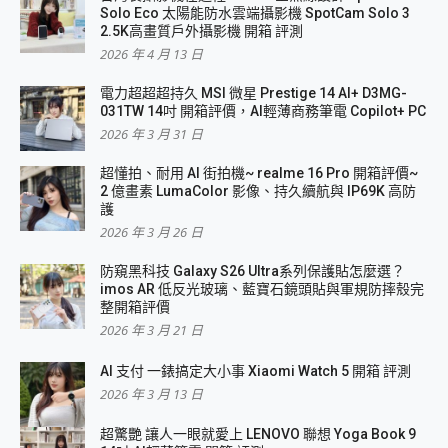
Solo Eco 太陽能防水雲端攝影機 SpotCam Solo 3
2.5K高畫質戶外攝影機 開箱 評測
2026 年 4 月 13 日
電力超超超持久 MSI 微星 Prestige 14 AI+ D3MG-
031TW 14吋 開箱評價，AI輕薄商務筆電 Copilot+ PC
2026 年 3 月 31 日
超懂拍、耐用 AI 街拍機~ realme 16 Pro 開箱評價~
2 億畫素 LumaColor 影像、持久續航與 IP69K 高防
護
2026 年 3 月 26 日
防窺黑科技 Galaxy S26 Ultra系列保護貼怎麼選？
imos AR 低反光玻璃、藍寶石鏡頭貼與軍規防摔殼完
整開箱評價
2026 年 3 月 21 日
AI 支付 一錶搞定大小事 Xiaomi Watch 5 開箱 評測
2026 年 3 月 13 日
超驚艷 讓人一眼就愛上 LENOVO 聯想 Yoga Book 9