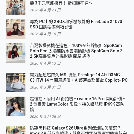
機 3千元就能擁有！ 折扣碼在這～
2026 年 4 月 23 日
專為 PC上的 XBOX和掌機設計的 FireCuda X1070
SSD 固態硬碟開箱 評測
2026 年 4 月 16 日
台灣製攝影機在這裡，100%全無線設計 SpotCam
Solo Eco 太陽能防水雲端攝影機 SpotCam Solo 3
2.5K高畫質戶外攝影機 開箱 評測
2026 年 4 月 13 日
電力超超超持久 MSI 微星 Prestige 14 AI+ D3MG-
031TW 14吋 開箱評價，AI輕薄商務筆電 Copilot+ PC
2026 年 3 月 31 日
超懂拍、耐用 AI 街拍機~ realme 16 Pro 開箱評價~
2 億畫素 LumaColor 影像、持久續航與 IP69K 高防
護
2026 年 3 月 26 日
防窺黑科技 Galaxy S26 Ultra系列保護貼怎麼選？
imos AR 低反光玻璃、藍寶石鏡頭貼與軍規防摔殼完