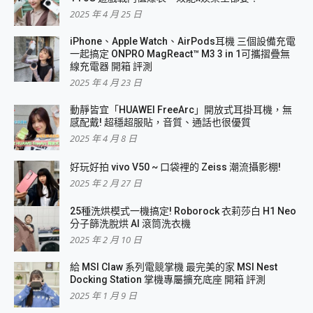
2025 年 4 月 25 日
iPhone、Apple Watch、AirPods耳機 三個設備充電
一起搞定 ONPRO MagReact™ M3 3 in 1可攜摺疊無
線充電器 開箱 評測
2025 年 4 月 23 日
動靜皆宜「HUAWEI FreeArc」開放式耳掛耳機，無
感配戴! 超穩超服貼，音質、通話也很優質
2025 年 4 月 8 日
好玩好拍 vivo V50 ~ 口袋裡的 Zeiss 潮流攝影棚!
2025 年 2 月 27 日
25種洗烘模式一機搞定! Roborock 衣莉莎白 H1 Neo
分子篩洗脫烘 AI 滾筒洗衣機
2025 年 2 月 10 日
給 MSI Claw 系列電競掌機 最完美的家 MSI Nest
Docking Station 掌機專屬擴充底座 開箱 評測
2025 年 1 月 9 日