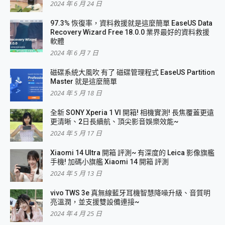
2024 年 6 月 24 日
97.3% 恢復率，資料救援就是這麼簡單 EaseUS Data
Recovery Wizard Free 18.0.0 業界最好的資料救援
軟體
2024 年 6 月 7 日
磁碟系統大風吹 有了 磁碟管理程式 EaseUS Partition
Master 就是這麼簡單
2024 年 5 月 18 日
全新 SONY Xperia 1 VI 開箱! 相機實測! 長焦覆蓋更遠
更清晰、2日長續航、頂尖影音娛樂效能~
2024 年 5 月 17 日
Xiaomi 14 Ultra 開箱 評測~ 有深度的 Leica 影像旗艦
手機! 加碼小旗艦 Xiaomi 14 開箱 評測
2024 年 5 月 13 日
vivo TWS 3e 真無線藍牙耳機智慧降噪升級、音質明
亮溫潤，並支援雙設備連接~
2024 年 4 月 25 日