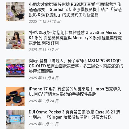
小朋友才做選擇 投影機 RGB藍牙音響 氛圍情境燈 我
通通都要！ Starfish 2 幻彩膠囊投影機｜結合「 智慧
投影 & 煥彩流動 」的沈浸式生活新體驗
2025 年 12 月 13 日
外型超吸晴~ 給您絕佳操控體驗 GravaStar Mercury
K1 系列 異星機械鍵盤與 Mercury X 系列 輕量無線電
競滑鼠 開箱 評測
2025 年 11 月 7 日
開箱~變身「蜘蛛人」椅子軍師！MSI MPG 491CQP
QD-OLED 超寬曲面電競螢幕，多工辦公、爽度滿滿的
終極桌面體驗
2025 年 11 月 4 日
iPhone 17 系列 有認證的防護來囉！ imos 首家導入
UL MCV 行銷宣告驗證的手機配件品牌
2025 年 9 月 24 日
DJI Osmo Pocket 3 爽爽帶回家 歡慶 EaseUS 21 週
年到來，「Slogan 海報徵稿活動」好康大放送
2025 年 8 月 11 日