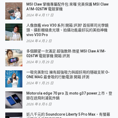
MSI Claw 掌機專屬配件包 來囉 完美保護 MSI Claw
A1M-026TW 電競掌機
2024 年 4 月 17 日
人像旗艦 vivo V30 系列 開箱 評測! 首搭蔡司光學鏡
頭、攝影棚級柔光環、拍攝功能最好玩的美拍神機
vivo V30 Pro
2024 年 4 月 2 日
多個願望一次滿足 超強散熱 微星 MSI Claw A1M-
026TW 電競掌機 開箱 評測
2024 年 3 月 29 日
一吸完美對位 擁有超強吸力與超好用的隱磁支架 O-
ONE MAG 最會吸的行動電源 開箱 評測
2024 年 1 月 25 日
Motorola edge 70 pro 及 moto g37 power上市，登
錄在送飛利浦氣炸鍋
2026 年 8 月 6 日
近八千元的 Soundcore Liberty 5 Pro Max，有螢幕