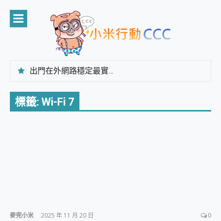
Skip
to
content
出門在外網路穩定最實在 「台灣大哥大」榮獲 4G/5G 在線率全球 NO.3 全台第一與全台六冠王實測心得，走到哪順到哪！
「AUSNAT R1 錄音卡」開箱評測~ 終結會議紀錄地獄，自動生成摘要報告，200+語言翻譯，旅遊最強搭檔。
CP 值天花板~ Bongcom BS5 足球君開箱~ 短焦投影機 3千元就能擁有！ 折扣碼在這～
標籤:
Wi-Fi 7
專為 PC上的 XBOX和掌機設計的 FireCuda X1070 SSD 固態硬碟開箱 評測
台灣製攝影機在這裡，100%全無線設計 SpotCam Solo Eco 太陽能防水雲端攝影機 SpotCam Solo 3 2.5K高畫質戶外攝影機 開箱 評測
電力超超超持久 MSI 微星 Prestige 14 AI+ D3MG-031TW 14吋 開箱評價，AI輕薄商務筆電 Copilot+ PC
超懂拍、耐用 AI 街拍機~ realme 16 Pro 開箱評價~ 2 億畫素 LumaColor 影像、持久續航與 IP69K 高防護
防窺黑科技 Galaxy S26 Ultra系列保護貼怎麼選？imos AR 低反光玻璃、藍寶石鏡頭貼與軍規防摔殼完整開箱評價
AI 支付 一錶搞定大小事 Xiaomi Watch 5 開箱 評測
超驚艷 讓人一眼就愛上 LENOVO 聯想 Yoga Book 9 14吋 AI輕薄筆電 開箱 評測
美到讓人超想擁有 moto pad 60 系列 與 Moto | Swarovski razr 60 冰藍限定版本 開箱 評測
好用的 EaseUS Partition Master 讓您輕鬆的移除與格式化有防寫保護的隨身碟或SD卡
一鍵修復模糊影片、舊照的 AI 好幫手! VideoProc Converter AI 新版全解析 × 年末優惠，一篇全看懂
小朋友才做選擇 投影機 RGB藍牙音響 氛圍情境燈 我通通都要！ Starfish 2 幻彩膠囊投影機｜結合「 智慧投影 & 煥彩流動 」的沈浸式生活新體驗
麥兜小米
2025 年 11 月 20 日
0