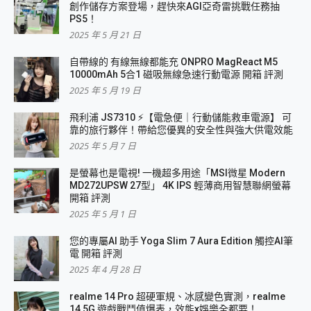
創作儲存方案登場，趕快來AGI亞奇雷挑戰任務抽
PS5！
2025 年 5 月 21 日
自帶線的 有線無線都能充 ONPRO MagReact M5
10000mAh 5合1 磁吸無線急速行動電源 開箱 評測
2025 年 5 月 19 日
飛利浦 JS7310 ⚡【電急便｜行動儲能救車電源】 可
靠的旅行夥伴！帶給您優異的安全性與強大供電效能
2025 年 5 月 7 日
是螢幕也是電視! 一機超多用途「MSI微星 Modern
MD272UPSW 27型」 4K IPS 輕薄商用智慧聯網螢幕
開箱 評測
2025 年 5 月 1 日
您的專屬AI 助手 Yoga Slim 7 Aura Edition 觸控AI筆
電 開箱 評測
2025 年 4 月 28 日
realme 14 Pro 超硬軍規、冰感變色實測，realme
14 5G 遊戲戰鬥值爆表，效能x娛樂全都要！