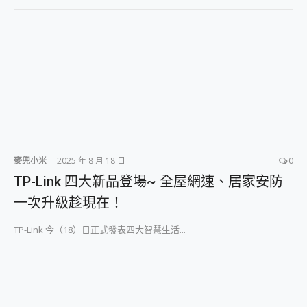
2億 APO蔡司長焦神機降臨~ vivo X200 Pro、vivo X200 就是這麼好拍
EaseUS Vocal Remover 免費線上去聲器一鍵去除人聲 人聲 音樂分離 2024 消除人聲推薦
3 個超值 MHN 飛人工具分享~~ iToolab AnyGo 魔物獵人 Now飛人 ios教學 不出門也可以到處走
Locawhere AnyTo 寶可夢飛人 AnyTo 不出門也可以飛遍全世界
小體積 40000mAh 超大容量 一次充5個設備 充好充滿 CUKTECH 酷態科 300W 微型充電站 開箱 評測
97.3% 恢復率，資料救援就是這麼簡單 EaseUS Data Recovery Wizard Free 18.0.0 業界最好的資料救援軟體
磁碟系統大風吹 有了 磁碟管理程式 EaseUS Partition Master 就是這麼簡單
全新 SONY Xperia 1 VI 開箱! 相機實測! 長焦覆蓋更遠更清晰、2日長續航、頂尖影音娛樂效能~
Xiaomi 14 Ultra 開箱 評測~ 有深度的 Leica 影像旗艦手機! 加碼小旗艦 Xiaomi 14 開箱 評測
vivo TWS 3e 真無線藍牙耳機智慧降噪升級、音質明亮溫潤，並支援雙設備連接~
麥兜小米
2025 年 8 月 18 日
0
MSI Claw 掌機專屬配件包 來囉 完美保護 MSI Claw A1M-026TW 電競掌機
人像旗艦 vivo V30 系列 開箱 評測! 首搭蔡司光學鏡頭、攝影棚級柔光環、拍攝功能最好玩的美拍神機 vivo V30 Pro
TP-Link 四大新品登場~ 全屋網速、居家安防
多個願望一次滿足 超強散熱 微星 MSI Claw A1M-026TW 電競掌機 開箱 評測
一次升級趁現在！
一吸完美對位 擁有超強吸力與超好用的隱磁支架 O-ONE MAG 最會吸的行動電源 開箱 評測
Motorola edge 70 pro 及 moto g37 power上市，登錄在送飛利浦氣炸鍋
TP-Link 今（18）日正式發表四大智慧生活...
近八千元的 Soundcore Liberty 5 Pro Max，有螢幕的耳機會是智商稅嗎?
ASUS Pad 全面應援 Me Time，加碼愛奇藝黃金雙周卡體驗，專案價最低 NT$0 起
榮耀 HONOR 600 Pro x MOLLY Limited Edition 限量版開賣，攜手味全龍進駐大巨蛋萬人盛典