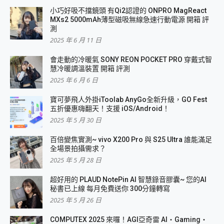
小巧好吸不擋鏡頭 有Qi2認證的 ONPRO MagReact
MXs2 5000mAh薄型磁吸無線急速行動電源 開箱 評
測
2025 年 6 月 11 日
會走動的冷暖氣 SONY REON POCKET PRO 穿戴式智
慧冷暖調溫裝置 開箱 評測
2025 年 6 月 6 日
寶可夢飛人外掛iToolab AnyGo全新升級，GO Fest
五折優惠嗨翻天！支援 iOS/Android！
2025 年 5 月 30 日
百倍變焦實測~ vivo X200 Pro 與 S25 Ultra 誰能滿足
全場景拍攝需求？
2025 年 5 月 28 日
超好用的 PLAUD NotePin AI 智慧錄音膠囊~ 您的AI
秘書已上線 每月免費送你 300分鐘轉寫
2025 年 5 月 26 日
COMPUTEX 2025 來囉！AGI亞奇雷 AI・Gaming・