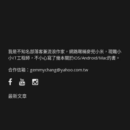
我是不知名部落客兼流浪作家，網路暱稱麥兜小米，現職小
小IT工程師，不小心寫了幾本關於iOS/Android/Mac的書。
合作信箱：
gemmychang@yahoo.com.tw
Facebook
YouTube
Instagram
粉
頻
絲
道
最新文章
團