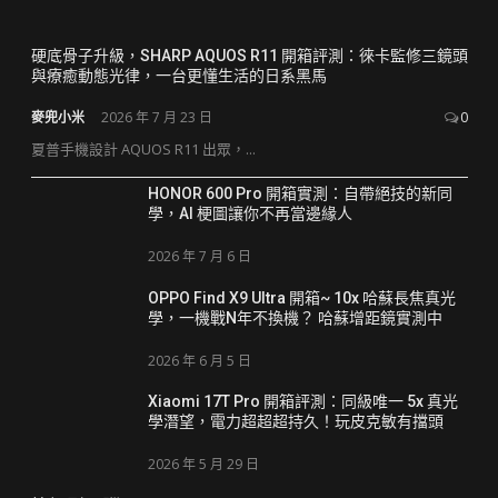
硬底骨子升級，SHARP AQUOS R11 開箱評測：徠卡監修三鏡頭
與療癒動態光律，一台更懂生活的日系黑馬
麥兜小米
2026 年 7 月 23 日
0
夏普手機設計 AQUOS R11 出眾，...
HONOR 600 Pro 開箱實測：自帶絕技的新同
學，AI 梗圖讓你不再當邊緣人
2026 年 7 月 6 日
OPPO Find X9 Ultra 開箱~ 10x 哈蘇長焦真光
學，一機戰N年不換機？ 哈蘇增距鏡實測中
2026 年 6 月 5 日
Xiaomi 17T Pro 開箱評測：同級唯一 5x 真光
學潛望，電力超超超持久！玩皮克敏有擋頭
2026 年 5 月 29 日