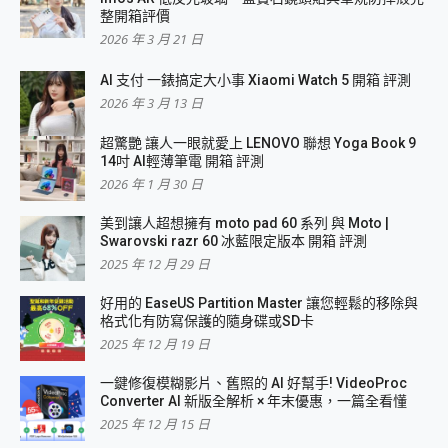
整開箱評價
2026 年 3 月 21 日
AI 支付 一錶搞定大小事 Xiaomi Watch 5 開箱 評測
2026 年 3 月 13 日
超驚艷 讓人一眼就愛上 LENOVO 聯想 Yoga Book 9
14吋 AI輕薄筆電 開箱 評測
2026 年 1 月 30 日
美到讓人超想擁有 moto pad 60 系列 與 Moto |
Swarovski razr 60 冰藍限定版本 開箱 評測
2025 年 12 月 29 日
好用的 EaseUS Partition Master 讓您輕鬆的移除與
格式化有防寫保護的隨身碟或SD卡
2025 年 12 月 19 日
一鍵修復模糊影片、舊照的 AI 好幫手! VideoProc
Converter AI 新版全解析 × 年末優惠，一篇全看懂
2025 年 12 月 15 日