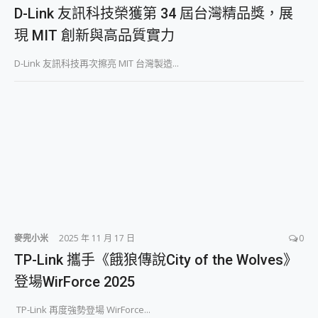
外型超吸晴~ 給您絕佳操控體驗 GravaStar Mercury K1 系列 異星機械鍵盤與 Mercury X 系列 輕量無線電競滑鼠 開箱 評測
D-Link 友訊科技榮獲第 34 屆台灣精品獎，展
開箱~變身「蜘蛛人」椅子軍師！MSI MPG 491CQP QD-OLED 超寬曲面電競螢幕，多工辦公、爽度滿滿的終極桌面體驗
現 MIT 創新與高品質實力
iPhone 17 系列 有認證的防護來囉！ imos 首家導入 UL MCV 行銷宣告驗證的手機配件品牌
DJI Osmo Pocket 3 爽爽帶回家 歡慶 EaseUS 21 週年到來，「Slogan 海報徵稿活動」好康大放送
D-Link 友訊科技再次擦亮 MIT 台灣製造...
小巧好吸不擋鏡頭 有Qi2認證的 ONPRO MagReact MXs2 5000mAh薄型磁吸無線急速行動電源 開箱 評測
會走動的冷暖氣 SONY REON POCKET PRO 穿戴式智慧冷暖調溫裝置 開箱 評測
寶可夢飛人外掛iToolab AnyGo全新升級，GO Fest 五折優惠嗨翻天！支援 iOS/Android！
百倍變焦實測~ vivo X200 Pro 與 S25 Ultra 誰能滿足全場景拍攝需求？
超好用的 PLAUD NotePin AI 智慧錄音膠囊~ 您的AI 秘書已上線 每月免費送你 300分鐘轉寫
COMPUTEX 2025 來囉！AGI亞奇雷 AI・Gaming・創作儲存方案登場，趕快來AGI亞奇雷挑戰任務抽 PS5！
自帶線的 有線無線都能充 ONPRO MagReact M5 10000mAh 5合1 磁吸無線急速行動電源 開箱 評測
飛利浦 JS7310 ⚡【電急便｜行動儲能救車電源】 可靠的旅行夥伴！帶給您優異的安全性與強大供電效能
是螢幕也是電視! 一機超多用途「MSI微星 Modern MD272UPSW 27型」 4K IPS 輕薄商用智慧聯網螢幕 開箱 評測
您的專屬AI 助手 Yoga Slim 7 Aura Edition 觸控AI筆電 開箱 評測
realme 14 Pro 超硬軍規、冰感變色實測，realme 14 5G 遊戲戰鬥值爆表，效能x娛樂全都要！
iPhone、Apple Watch、AirPods耳機 三個設備充電一起搞定 ONPRO MagReact™ M3 3 in 1可攜摺疊無線充電器 開箱 評測
麥兜小米
2025 年 11 月 17 日
0
動靜皆宜「HUAWEI FreeArc」開放式耳掛耳機，無感配戴! 超穩超服貼，音質、通話也很優質
TP-Link 攜手《餓狼傳說City of the Wolves》
好玩好拍 vivo V50 ~ 口袋裡的 Zeiss 潮流攝影棚!
登場WirForce 2025
25種洗烘模式一機搞定! Roborock 衣莉莎白 H1 Neo分子篩洗脫烘 AI 滾筒洗衣機
給 MSI Claw 系列電競掌機 最完美的家 MSI Nest Docking Station 掌機專屬擴充底座 開箱 評測
TP-Link 再度強勢登場 WirForce...
B&O 精品級音響! Home+ 中嘉寬頻 SoundBox 劇院串流盒 開箱 評測