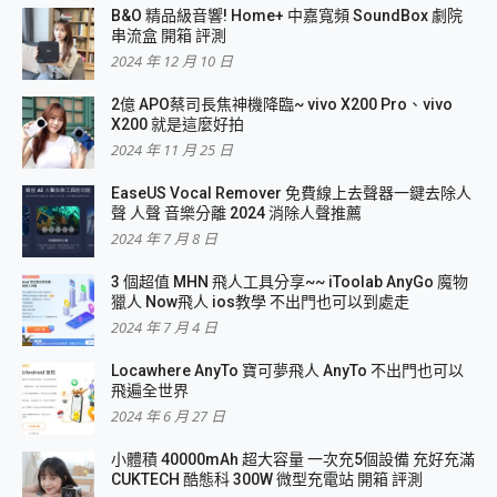
B&O 精品級音響! Home+ 中嘉寬頻 SoundBox 劇院
串流盒 開箱 評測
2024 年 12 月 10 日
2億 APO蔡司長焦神機降臨~ vivo X200 Pro、vivo
X200 就是這麼好拍
2024 年 11 月 25 日
EaseUS Vocal Remover 免費線上去聲器一鍵去除人
聲 人聲 音樂分離 2024 消除人聲推薦
2024 年 7 月 8 日
3 個超值 MHN 飛人工具分享~~ iToolab AnyGo 魔物
獵人 Now飛人 ios教學 不出門也可以到處走
2024 年 7 月 4 日
Locawhere AnyTo 寶可夢飛人 AnyTo 不出門也可以
飛遍全世界
2024 年 6 月 27 日
小體積 40000mAh 超大容量 一次充5個設備 充好充滿
CUKTECH 酷態科 300W 微型充電站 開箱 評測