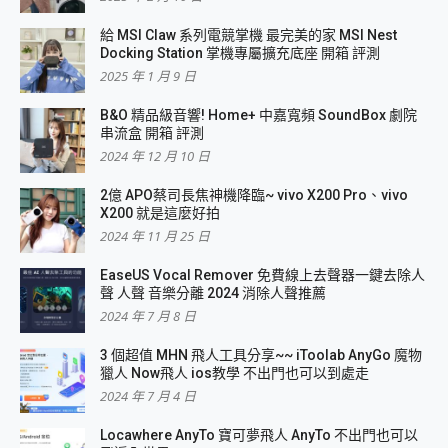
給 MSI Claw 系列電競掌機 最完美的家 MSI Nest
Docking Station 掌機專屬擴充底座 開箱 評測
2025 年 1 月 9 日
B&O 精品級音響! Home+ 中嘉寬頻 SoundBox 劇院
串流盒 開箱 評測
2024 年 12 月 10 日
2億 APO蔡司長焦神機降臨~ vivo X200 Pro、vivo
X200 就是這麼好拍
2024 年 11 月 25 日
EaseUS Vocal Remover 免費線上去聲器一鍵去除人
聲 人聲 音樂分離 2024 消除人聲推薦
2024 年 7 月 8 日
3 個超值 MHN 飛人工具分享~~ iToolab AnyGo 魔物
獵人 Now飛人 ios教學 不出門也可以到處走
2024 年 7 月 4 日
Locawhere AnyTo 寶可夢飛人 AnyTo 不出門也可以