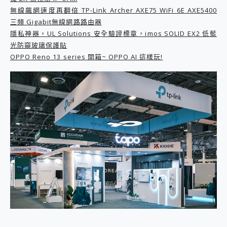
2億 APO蔡司長焦神機降臨~ vivo X200 Pro、vivo X200 就是這麼好拍
無線飆網速度再翻倍 TP-Link Archer AXE75 WiFi 6E AXE5400
EaseUS Vocal Remover 免費線上去聲器一鍵去除人聲 人聲 音樂分離 2024 消除人聲推薦
三頻 Gigabit無線網路路由器
3 個超值 MHN 飛人工具分享~~ iToolab AnyGo 魔物獵人 Now飛人 ios教學 不出門也可以到處走
隱私神器，UL Solutions 安全驗證標章，imos SOLID EX2 低藍
Locawhere AnyTo 寶可夢飛人 AnyTo 不出門也可以飛遍全世界
光防窺玻璃保護貼
小體積 40000mAh 超大容量 一次充5個設備 充好充滿 CUKTECH 酷態科 300W 微型充電站 開箱 評測
OPPO Reno 13 series 開箱~ OPPO AI 這樣玩!
97.3% 恢復率，資料救援就是這麼簡單 EaseUS Data Recovery Wizard Free 18.0.0 業界最好的資料救援軟體
磁碟系統大風吹 有了 磁碟管理程式 EaseUS Partition Master 就是這麼簡單
全新 SONY Xperia 1 VI 開箱! 相機實測! 長焦覆蓋更遠更清晰、2日長續航、頂尖影音娛樂效能~
Xiaomi 14 Ultra 開箱 評測~ 有深度的 Leica 影像旗艦手機! 加碼小旗艦 Xiaomi 14 開箱 評測
vivo TWS 3e 真無線藍牙耳機智慧降噪升級、音質明亮溫潤，並支援雙設備連接~
MSI Claw 掌機專屬配件包 來囉 完美保護 MSI Claw A1M-026TW 電競掌機
人像旗艦 vivo V30 系列 開箱 評測! 首搭蔡司光學鏡頭、攝影棚級柔光環、拍攝功能最好玩的美拍神機 vivo V30 Pro
多個願望一次滿足 超強散熱 微星 MSI Claw A1M-026TW 電競掌機 開箱 評測
一吸完美對位 擁有超強吸力與超好用的隱磁支架 O-ONE MAG 最會吸的行動電源 開箱 評測
業界首例百人盲測揭密，Shark EVOPOWER SYSTEM NEO+ 實測，如何精準解決居家清潔三大痛點？
OPPO 哈蘇 300mm 專業增距鏡實測：Find X9 Ultra 光學長焦隨手拍，紀錄生活就是這麼簡單
Motorola edge 70 pro 及 moto g37 power上市，登錄在送飛利浦氣炸鍋
近八千元的 Soundcore Liberty 5 Pro Max，有螢幕的耳機會是智商稅嗎?