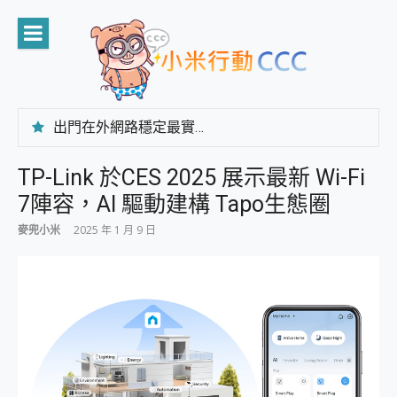
Skip
to
content
出門在外網路穩定最實在 「台灣大哥大」榮獲 4G/5G 在線率全球 NO.3 全台第一與全台六冠王實測心得，走到哪順到哪！
「AUSNAT R1 錄音卡」開箱評測~ 終結會議紀錄地獄，自動生成摘要報告，200+語言翻譯，旅遊最強搭檔。
CP 值天花板~ Bongcom BS5 足球君開箱~ 短焦投影機 3千元就能擁有！ 折扣碼在這～
TP-Link 於CES 2025 展示最新 Wi-Fi
專為 PC上的 XBOX和掌機設計的 FireCuda X1070 SSD 固態硬碟開箱 評測
7陣容，AI 驅動建構 Tapo生態圈
台灣製攝影機在這裡，100%全無線設計 SpotCam Solo Eco 太陽能防水雲端攝影機 SpotCam Solo 3 2.5K高畫質戶外攝影機 開箱 評測
電力超超超持久 MSI 微星 Prestige 14 AI+ D3MG-031TW 14吋 開箱評價，AI輕薄商務筆電 Copilot+ PC
麥兜小米
2025 年 1 月 9 日
超懂拍、耐用 AI 街拍機~ realme 16 Pro 開箱評價~ 2 億畫素 LumaColor 影像、持久續航與 IP69K 高防護
防窺黑科技 Galaxy S26 Ultra系列保護貼怎麼選？imos AR 低反光玻璃、藍寶石鏡頭貼與軍規防摔殼完整開箱評價
AI 支付 一錶搞定大小事 Xiaomi Watch 5 開箱 評測
超驚艷 讓人一眼就愛上 LENOVO 聯想 Yoga Book 9 14吋 AI輕薄筆電 開箱 評測
美到讓人超想擁有 moto pad 60 系列 與 Moto | Swarovski razr 60 冰藍限定版本 開箱 評測
好用的 EaseUS Partition Master 讓您輕鬆的移除與格式化有防寫保護的隨身碟或SD卡
一鍵修復模糊影片、舊照的 AI 好幫手! VideoProc Converter AI 新版全解析 × 年末優惠，一篇全看懂
小朋友才做選擇 投影機 RGB藍牙音響 氛圍情境燈 我通通都要！ Starfish 2 幻彩膠囊投影機｜結合「 智慧投影 & 煥彩流動 」的沈浸式生活新體驗