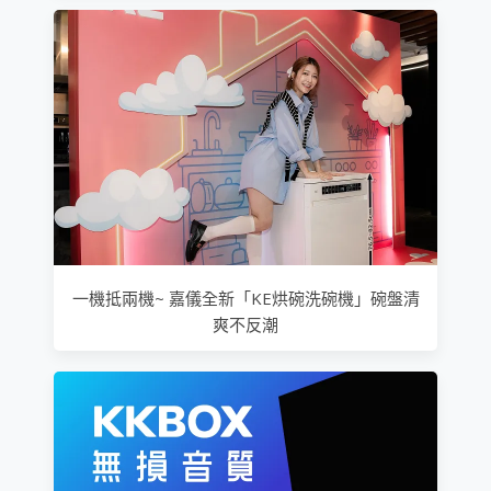
一機抵兩機~ 嘉儀全新「KE烘碗洗碗機」碗盤清
爽不反潮