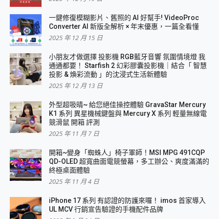
一鍵修復模糊影片、舊照的 AI 好幫手! VideoProc
Converter AI 新版全解析 × 年末優惠，一篇全看懂
2025 年 12 月 15 日
小朋友才做選擇 投影機 RGB藍牙音響 氛圍情境燈 我
通通都要！ Starfish 2 幻彩膠囊投影機｜結合「 智慧
投影 & 煥彩流動 」的沈浸式生活新體驗
2025 年 12 月 13 日
外型超吸晴~ 給您絕佳操控體驗 GravaStar Mercury
K1 系列 異星機械鍵盤與 Mercury X 系列 輕量無線電
競滑鼠 開箱 評測
2025 年 11 月 7 日
開箱~變身「蜘蛛人」椅子軍師！MSI MPG 491CQP
QD-OLED 超寬曲面電競螢幕，多工辦公、爽度滿滿的
終極桌面體驗
2025 年 11 月 4 日
iPhone 17 系列 有認證的防護來囉！ imos 首家導入
UL MCV 行銷宣告驗證的手機配件品牌