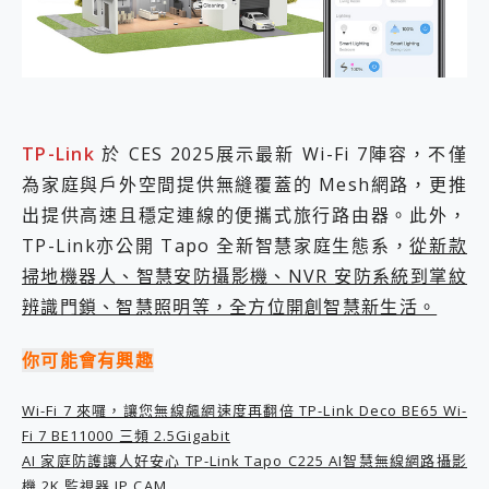
外型超吸晴~ 給您絕佳操控體驗 GravaStar Mercury K1 系列 異星機械鍵盤與 Mercury X 系列 輕量無線電競滑鼠 開箱 評測
開箱~變身「蜘蛛人」椅子軍師！MSI MPG 491CQP QD-OLED 超寬曲面電競螢幕，多工辦公、爽度滿滿的終極桌面體驗
iPhone 17 系列 有認證的防護來囉！ imos 首家導入 UL MCV 行銷宣告驗證的手機配件品牌
DJI Osmo Pocket 3 爽爽帶回家 歡慶 EaseUS 21 週年到來，「Slogan 海報徵稿活動」好康大放送
小巧好吸不擋鏡頭 有Qi2認證的 ONPRO MagReact MXs2 5000mAh薄型磁吸無線急速行動電源 開箱 評測
會走動的冷暖氣 SONY REON POCKET PRO 穿戴式智慧冷暖調溫裝置 開箱 評測
寶可夢飛人外掛iToolab AnyGo全新升級，GO Fest 五折優惠嗨翻天！支援 iOS/Android！
TP-Link
於 CES 2025展示最新 Wi-Fi 7陣容，不僅
百倍變焦實測~ vivo X200 Pro 與 S25 Ultra 誰能滿足全場景拍攝需求？
為家庭與戶外空間提供無縫覆蓋的 Mesh網路，更推
超好用的 PLAUD NotePin AI 智慧錄音膠囊~ 您的AI 秘書已上線 每月免費送你 300分鐘轉寫
出提供高速且穩定連線的便攜式旅行路由器。此外，
COMPUTEX 2025 來囉！AGI亞奇雷 AI・Gaming・創作儲存方案登場，趕快來AGI亞奇雷挑戰任務抽 PS5！
自帶線的 有線無線都能充 ONPRO MagReact M5 10000mAh 5合1 磁吸無線急速行動電源 開箱 評測
TP-Link亦公開 Tapo 全新智慧家庭生態系，
從新款
飛利浦 JS7310 ⚡【電急便｜行動儲能救車電源】 可靠的旅行夥伴！帶給您優異的安全性與強大供電效能
掃地機器人、智慧安防攝影機、NVR 安防系統到掌紋
是螢幕也是電視! 一機超多用途「MSI微星 Modern MD272UPSW 27型」 4K IPS 輕薄商用智慧聯網螢幕 開箱 評測
辨識門鎖、智慧照明等，全方位開創智慧新生活。
您的專屬AI 助手 Yoga Slim 7 Aura Edition 觸控AI筆電 開箱 評測
realme 14 Pro 超硬軍規、冰感變色實測，realme 14 5G 遊戲戰鬥值爆表，效能x娛樂全都要！
你可能會有興趣
iPhone、Apple Watch、AirPods耳機 三個設備充電一起搞定 ONPRO MagReact™ M3 3 in 1可攜摺疊無線充電器 開箱 評測
動靜皆宜「HUAWEI FreeArc」開放式耳掛耳機，無感配戴! 超穩超服貼，音質、通話也很優質
Wi-Fi 7 來囉，讓您無線飆網速度再翻倍 TP-Link Deco BE65 Wi-
好玩好拍 vivo V50 ~ 口袋裡的 Zeiss 潮流攝影棚!
Fi 7 BE11000 三頻 2.5Gigabit
25種洗烘模式一機搞定! Roborock 衣莉莎白 H1 Neo分子篩洗脫烘 AI 滾筒洗衣機
給 MSI Claw 系列電競掌機 最完美的家 MSI Nest Docking Station 掌機專屬擴充底座 開箱 評測
AI 家庭防護讓人好安心 TP-Link Tapo C225 AI智慧無線網路攝影
B&O 精品級音響! Home+ 中嘉寬頻 SoundBox 劇院串流盒 開箱 評測
機 2K 監視器 IP CAM