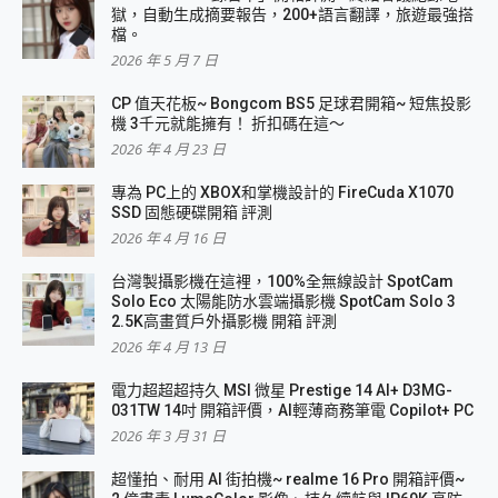
獄，自動生成摘要報告，200+語言翻譯，旅遊最強搭
檔。
2026 年 5 月 7 日
CP 值天花板~ Bongcom BS5 足球君開箱~ 短焦投影
機 3千元就能擁有！ 折扣碼在這～
2026 年 4 月 23 日
專為 PC上的 XBOX和掌機設計的 FireCuda X1070
SSD 固態硬碟開箱 評測
2026 年 4 月 16 日
台灣製攝影機在這裡，100%全無線設計 SpotCam
Solo Eco 太陽能防水雲端攝影機 SpotCam Solo 3
2.5K高畫質戶外攝影機 開箱 評測
2026 年 4 月 13 日
電力超超超持久 MSI 微星 Prestige 14 AI+ D3MG-
031TW 14吋 開箱評價，AI輕薄商務筆電 Copilot+ PC
2026 年 3 月 31 日
超懂拍、耐用 AI 街拍機~ realme 16 Pro 開箱評價~