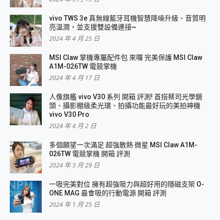
vivo TWS 3e 真無線藍牙耳機智慧降噪升級、音質明
亮溫潤，並支援雙設備連接~
2024 年 4 月 25 日
MSI Claw 掌機專屬配件包 來囉 完美保護 MSI Claw
A1M-026TW 電競掌機
2024 年 4 月 17 日
人像旗艦 vivo V30 系列 開箱 評測! 首搭蔡司光學鏡
頭、攝影棚級柔光環、拍攝功能最好玩的美拍神機
vivo V30 Pro
2024 年 4 月 2 日
多個願望一次滿足 超強散熱 微星 MSI Claw A1M-
026TW 電競掌機 開箱 評測
2024 年 3 月 29 日
一吸完美對位 擁有超強吸力與超好用的隱磁支架 O-
ONE MAG 最會吸的行動電源 開箱 評測
2024 年 1 月 25 日