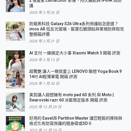
2 億畫素 LumaColor 影像、持久續航與 IP69K 高防
護
2026 年 3 月 26 日
防窺黑科技 Galaxy S26 Ultra系列保護貼怎麼選？
imos AR 低反光玻璃、藍寶石鏡頭貼與軍規防摔殼完
整開箱評價
2026 年 3 月 21 日
AI 支付 一錶搞定大小事 Xiaomi Watch 5 開箱 評測
2026 年 3 月 13 日
超驚艷 讓人一眼就愛上 LENOVO 聯想 Yoga Book 9
14吋 AI輕薄筆電 開箱 評測
2026 年 1 月 30 日
美到讓人超想擁有 moto pad 60 系列 與 Moto |
Swarovski razr 60 冰藍限定版本 開箱 評測
2025 年 12 月 29 日
好用的 EaseUS Partition Master 讓您輕鬆的移除與
格式化有防寫保護的隨身碟或SD卡
2025 年 12 月 19 日