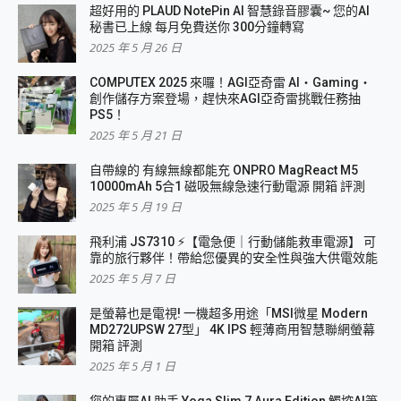
超好用的 PLAUD NotePin AI 智慧錄音膠囊~ 您的AI
秘書已上線 每月免費送你 300分鐘轉寫
2025 年 5 月 26 日
COMPUTEX 2025 來囉！AGI亞奇雷 AI・Gaming・
創作儲存方案登場，趕快來AGI亞奇雷挑戰任務抽
PS5！
2025 年 5 月 21 日
自帶線的 有線無線都能充 ONPRO MagReact M5
10000mAh 5合1 磁吸無線急速行動電源 開箱 評測
2025 年 5 月 19 日
飛利浦 JS7310 ⚡【電急便｜行動儲能救車電源】 可
靠的旅行夥伴！帶給您優異的安全性與強大供電效能
2025 年 5 月 7 日
是螢幕也是電視! 一機超多用途「MSI微星 Modern
MD272UPSW 27型」 4K IPS 輕薄商用智慧聯網螢幕
開箱 評測
2025 年 5 月 1 日