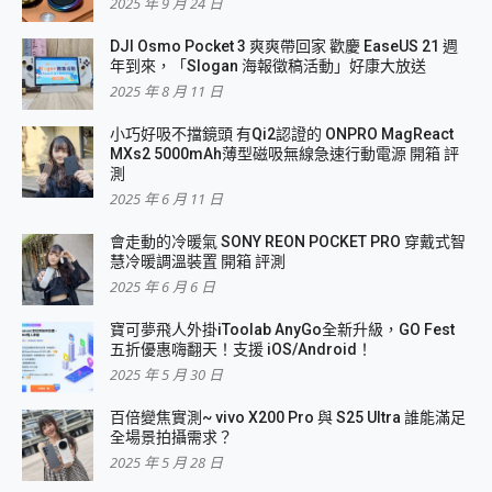
2025 年 9 月 24 日
DJI Osmo Pocket 3 爽爽帶回家 歡慶 EaseUS 21 週
年到來，「Slogan 海報徵稿活動」好康大放送
2025 年 8 月 11 日
小巧好吸不擋鏡頭 有Qi2認證的 ONPRO MagReact
MXs2 5000mAh薄型磁吸無線急速行動電源 開箱 評
測
2025 年 6 月 11 日
會走動的冷暖氣 SONY REON POCKET PRO 穿戴式智
慧冷暖調溫裝置 開箱 評測
2025 年 6 月 6 日
寶可夢飛人外掛iToolab AnyGo全新升級，GO Fest
五折優惠嗨翻天！支援 iOS/Android！
2025 年 5 月 30 日
百倍變焦實測~ vivo X200 Pro 與 S25 Ultra 誰能滿足
全場景拍攝需求？
2025 年 5 月 28 日