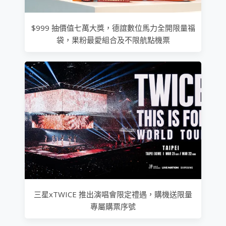
$999 抽價值七萬大獎，德誼數位馬力全開限量福
袋，果粉最愛組合及不限航點機票
三星xTWICE 推出演唱會限定禮遇，購機送限量
專屬購票序號