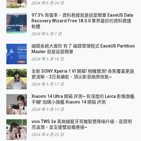
2024 年 6 月 24 日
97.3% 恢復率，資料救援就是這麼簡單 EaseUS Data
Recovery Wizard Free 18.0.0 業界最好的資料救援
軟體
2024 年 6 月 7 日
磁碟系統大風吹 有了 磁碟管理程式 EaseUS Partition
Master 就是這麼簡單
2024 年 5 月 18 日
全新 SONY Xperia 1 VI 開箱! 相機實測! 長焦覆蓋更遠
更清晰、2日長續航、頂尖影音娛樂效能~
2024 年 5 月 17 日
Xiaomi 14 Ultra 開箱 評測~ 有深度的 Leica 影像旗艦
手機! 加碼小旗艦 Xiaomi 14 開箱 評測
2024 年 5 月 13 日
vivo TWS 3e 真無線藍牙耳機智慧降噪升級、音質明
亮溫潤，並支援雙設備連接~
2024 年 4 月 25 日