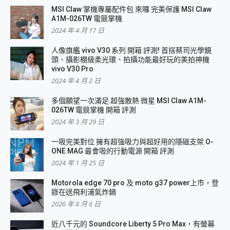
MSI Claw 掌機專屬配件包 來囉 完美保護 MSI Claw
A1M-026TW 電競掌機
2024 年 4 月 17 日
人像旗艦 vivo V30 系列 開箱 評測! 首搭蔡司光學鏡
頭、攝影棚級柔光環、拍攝功能最好玩的美拍神機
vivo V30 Pro
2024 年 4 月 2 日
多個願望一次滿足 超強散熱 微星 MSI Claw A1M-
026TW 電競掌機 開箱 評測
2024 年 3 月 29 日
一吸完美對位 擁有超強吸力與超好用的隱磁支架 O-
ONE MAG 最會吸的行動電源 開箱 評測
2024 年 1 月 25 日
Motorola edge 70 pro 及 moto g37 power上市，登
錄在送飛利浦氣炸鍋
2026 年 8 月 6 日
近八千元的 Soundcore Liberty 5 Pro Max，有螢幕