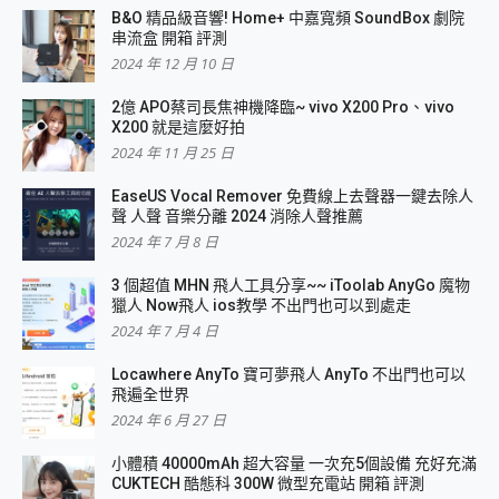
B&O 精品級音響! Home+ 中嘉寬頻 SoundBox 劇院
串流盒 開箱 評測
2024 年 12 月 10 日
2億 APO蔡司長焦神機降臨~ vivo X200 Pro、vivo
X200 就是這麼好拍
2024 年 11 月 25 日
EaseUS Vocal Remover 免費線上去聲器一鍵去除人
聲 人聲 音樂分離 2024 消除人聲推薦
2024 年 7 月 8 日
3 個超值 MHN 飛人工具分享~~ iToolab AnyGo 魔物
獵人 Now飛人 ios教學 不出門也可以到處走
2024 年 7 月 4 日
Locawhere AnyTo 寶可夢飛人 AnyTo 不出門也可以
飛遍全世界
2024 年 6 月 27 日
小體積 40000mAh 超大容量 一次充5個設備 充好充滿
CUKTECH 酷態科 300W 微型充電站 開箱 評測