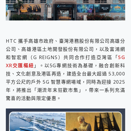
外型超吸晴~ 給您絕佳操控體驗 GravaStar Mercury K1 系列 異星機械鍵盤與 Mercury X 系列 輕量無線電競滑鼠 開箱 評測
開箱~變身「蜘蛛人」椅子軍師！MSI MPG 491CQP QD-OLED 超寬曲面電競螢幕，多工辦公、爽度滿滿的終極桌面體驗
iPhone 17 系列 有認證的防護來囉！ imos 首家導入 UL MCV 行銷宣告驗證的手機配件品牌
DJI Osmo Pocket 3 爽爽帶回家 歡慶 EaseUS 21 週年到來，「Slogan 海報徵稿活動」好康大放送
小巧好吸不擋鏡頭 有Qi2認證的 ONPRO MagReact MXs2 5000mAh薄型磁吸無線急速行動電源 開箱 評測
會走動的冷暖氣 SONY REON POCKET PRO 穿戴式智慧冷暖調溫裝置 開箱 評測
寶可夢飛人外掛iToolab AnyGo全新升級，GO Fest 五折優惠嗨翻天！支援 iOS/Android！
HTC 攜手高雄市政府、臺灣港務股份有限公司高雄分
百倍變焦實測~ vivo X200 Pro 與 S25 Ultra 誰能滿足全場景拍攝需求？
公司、高雄港區土地開發股份有限公司，以及富鴻網
超好用的 PLAUD NotePin AI 智慧錄音膠囊~ 您的AI 秘書已上線 每月免費送你 300分鐘轉寫
和智宏網（G REIGNS）共同合作打造亞灣區「
5G
COMPUTEX 2025 來囉！AGI亞奇雷 AI・Gaming・創作儲存方案登場，趕快來AGI亞奇雷挑戰任務抽 PS5！
XR交匯樞紐
」。以5G專網技術為基礎，融合創新科
自帶線的 有線無線都能充 ONPRO MagReact M5 10000mAh 5合1 磁吸無線急速行動電源 開箱 評測
飛利浦 JS7310 ⚡【電急便｜行動儲能救車電源】 可靠的旅行夥伴！帶給您優異的安全性與強大供電效能
技、文化創意及港區再造，建造全台最大超過 53,000
是螢幕也是電視! 一機超多用途「MSI微星 Modern MD272UPSW 27型」 4K IPS 輕薄商用智慧聯網螢幕 開箱 評測
平方公尺的戶外 5G 智慧專網場域，同時為迎接 2025
您的專屬AI 助手 Yoga Slim 7 Aura Edition 觸控AI筆電 開箱 評測
年，將推出「潮流年末狂歡市集」，帶來一系列充滿
realme 14 Pro 超硬軍規、冰感變色實測，realme 14 5G 遊戲戰鬥值爆表，效能x娛樂全都要！
iPhone、Apple Watch、AirPods耳機 三個設備充電一起搞定 ONPRO MagReact™ M3 3 in 1可攜摺疊無線充電器 開箱 評測
驚喜的活動與限定優惠。
動靜皆宜「HUAWEI FreeArc」開放式耳掛耳機，無感配戴! 超穩超服貼，音質、通話也很優質
好玩好拍 vivo V50 ~ 口袋裡的 Zeiss 潮流攝影棚!
25種洗烘模式一機搞定! Roborock 衣莉莎白 H1 Neo分子篩洗脫烘 AI 滾筒洗衣機
給 MSI Claw 系列電競掌機 最完美的家 MSI Nest Docking Station 掌機專屬擴充底座 開箱 評測
B&O 精品級音響! Home+ 中嘉寬頻 SoundBox 劇院串流盒 開箱 評測