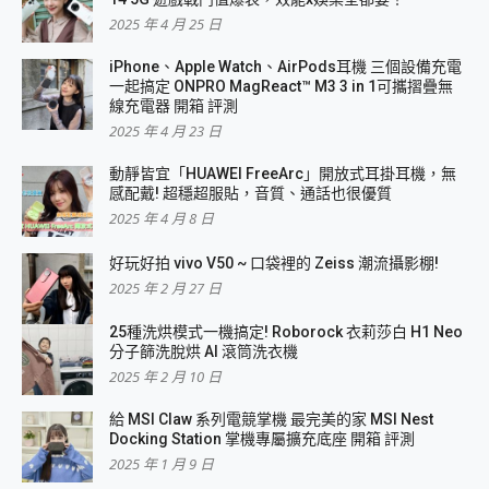
2025 年 4 月 25 日
iPhone、Apple Watch、AirPods耳機 三個設備充電
一起搞定 ONPRO MagReact™ M3 3 in 1可攜摺疊無
線充電器 開箱 評測
2025 年 4 月 23 日
動靜皆宜「HUAWEI FreeArc」開放式耳掛耳機，無
感配戴! 超穩超服貼，音質、通話也很優質
2025 年 4 月 8 日
好玩好拍 vivo V50 ~ 口袋裡的 Zeiss 潮流攝影棚!
2025 年 2 月 27 日
25種洗烘模式一機搞定! Roborock 衣莉莎白 H1 Neo
分子篩洗脫烘 AI 滾筒洗衣機
2025 年 2 月 10 日
給 MSI Claw 系列電競掌機 最完美的家 MSI Nest
Docking Station 掌機專屬擴充底座 開箱 評測
2025 年 1 月 9 日