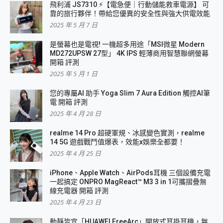
飛利浦 JS7310 ⚡【電急便｜行動儲能救車電源】 可
靠的旅行夥伴！帶給您優異的安全性與強大供電效能
2025 年 5 月 7 日
是螢幕也是電視! 一機超多用途「MSI微星 Modern
MD272UPSW 27型」 4K IPS 輕薄商用智慧聯網螢幕
開箱 評測
2025 年 5 月 1 日
您的專屬AI 助手 Yoga Slim 7 Aura Edition 觸控AI筆
電 開箱 評測
2025 年 4 月 28 日
realme 14 Pro 超硬軍規、冰感變色實測，realme
14 5G 遊戲戰鬥值爆表，效能x娛樂全都要！
2025 年 4 月 25 日
iPhone、Apple Watch、AirPods耳機 三個設備充電
一起搞定 ONPRO MagReact™ M3 3 in 1可攜摺疊無
線充電器 開箱 評測
2025 年 4 月 23 日
動靜皆宜「HUAWEI FreeArc」開放式耳掛耳機，無