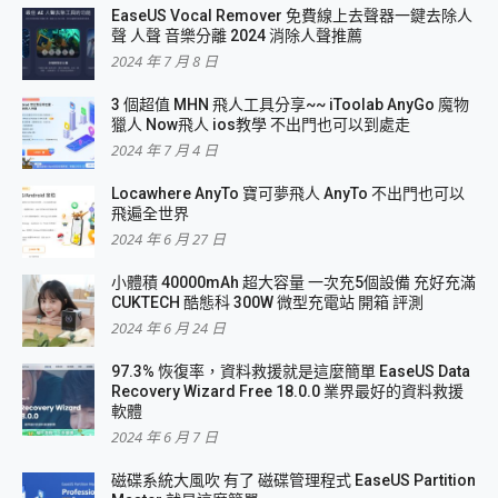
EaseUS Vocal Remover 免費線上去聲器一鍵去除人
聲 人聲 音樂分離 2024 消除人聲推薦
2024 年 7 月 8 日
3 個超值 MHN 飛人工具分享~~ iToolab AnyGo 魔物
獵人 Now飛人 ios教學 不出門也可以到處走
2024 年 7 月 4 日
Locawhere AnyTo 寶可夢飛人 AnyTo 不出門也可以
飛遍全世界
2024 年 6 月 27 日
小體積 40000mAh 超大容量 一次充5個設備 充好充滿
CUKTECH 酷態科 300W 微型充電站 開箱 評測
2024 年 6 月 24 日
97.3% 恢復率，資料救援就是這麼簡單 EaseUS Data
Recovery Wizard Free 18.0.0 業界最好的資料救援
軟體
2024 年 6 月 7 日
磁碟系統大風吹 有了 磁碟管理程式 EaseUS Partition