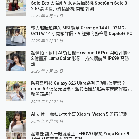
Solo Eco 太陽能防水雲端攝影機 SpotCam Solo 3
2.5K高畫質戶外攝影機 開箱 評測
2026 年 4 月 13 日
電力超超超持久 MSI 微星 Prestige 14 AI+ D3MG-
031TW 14吋 開箱評價，AI輕薄商務筆電 Copilot+ PC
2026 年 3 月 31 日
超懂拍、耐用 AI 街拍機~ realme 16 Pro 開箱評價~
2 億畫素 LumaColor 影像、持久續航與 IP69K 高防
護
2026 年 3 月 26 日
防窺黑科技 Galaxy S26 Ultra系列保護貼怎麼選？
imos AR 低反光玻璃、藍寶石鏡頭貼與軍規防摔殼完
整開箱評價
2026 年 3 月 21 日
AI 支付 一錶搞定大小事 Xiaomi Watch 5 開箱 評測
2026 年 3 月 13 日
超驚艷 讓人一眼就愛上 LENOVO 聯想 Yoga Book 9