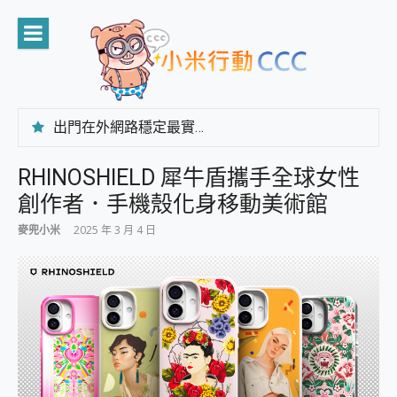
Skip
to
content
出門在外網路穩定最實在 「台灣大哥大」榮獲 4G/5G 在線率全球 NO.3 全台第一與全台六冠王實測心得，走到哪順到哪！
「AUSNAT R1 錄音卡」開箱評測~ 終結會議紀錄地獄，自動生成摘要報告，200+語言翻譯，旅遊最強搭檔。
CP 值天花板~ Bongcom BS5 足球君開箱~ 短焦投影機 3千元就能擁有！ 折扣碼在這～
RHINOSHIELD 犀牛盾攜手全球女性
專為 PC上的 XBOX和掌機設計的 FireCuda X1070 SSD 固態硬碟開箱 評測
創作者．手機殼化身移動美術館
台灣製攝影機在這裡，100%全無線設計 SpotCam Solo Eco 太陽能防水雲端攝影機 SpotCam Solo 3 2.5K高畫質戶外攝影機 開箱 評測
電力超超超持久 MSI 微星 Prestige 14 AI+ D3MG-031TW 14吋 開箱評價，AI輕薄商務筆電 Copilot+ PC
麥兜小米
2025 年 3 月 4 日
超懂拍、耐用 AI 街拍機~ realme 16 Pro 開箱評價~ 2 億畫素 LumaColor 影像、持久續航與 IP69K 高防護
防窺黑科技 Galaxy S26 Ultra系列保護貼怎麼選？imos AR 低反光玻璃、藍寶石鏡頭貼與軍規防摔殼完整開箱評價
AI 支付 一錶搞定大小事 Xiaomi Watch 5 開箱 評測
超驚艷 讓人一眼就愛上 LENOVO 聯想 Yoga Book 9 14吋 AI輕薄筆電 開箱 評測
美到讓人超想擁有 moto pad 60 系列 與 Moto | Swarovski razr 60 冰藍限定版本 開箱 評測
好用的 EaseUS Partition Master 讓您輕鬆的移除與格式化有防寫保護的隨身碟或SD卡
一鍵修復模糊影片、舊照的 AI 好幫手! VideoProc Converter AI 新版全解析 × 年末優惠，一篇全看懂
小朋友才做選擇 投影機 RGB藍牙音響 氛圍情境燈 我通通都要！ Starfish 2 幻彩膠囊投影機｜結合「 智慧投影 & 煥彩流動 」的沈浸式生活新體驗