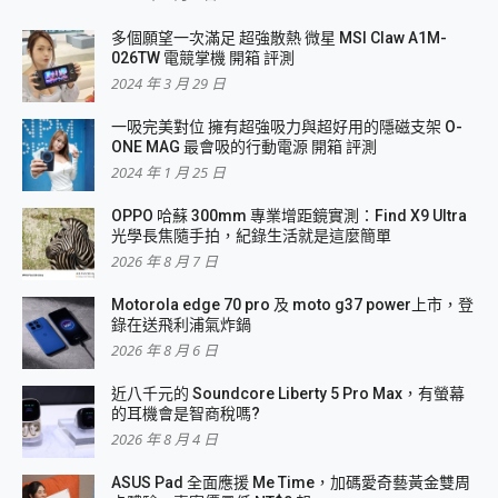
多個願望一次滿足 超強散熱 微星 MSI Claw A1M-
026TW 電競掌機 開箱 評測
2024 年 3 月 29 日
一吸完美對位 擁有超強吸力與超好用的隱磁支架 O-
ONE MAG 最會吸的行動電源 開箱 評測
2024 年 1 月 25 日
OPPO 哈蘇 300mm 專業增距鏡實測：Find X9 Ultra
光學長焦隨手拍，紀錄生活就是這麼簡單
2026 年 8 月 7 日
Motorola edge 70 pro 及 moto g37 power上市，登
錄在送飛利浦氣炸鍋
2026 年 8 月 6 日
近八千元的 Soundcore Liberty 5 Pro Max，有螢幕
的耳機會是智商稅嗎?
2026 年 8 月 4 日
ASUS Pad 全面應援 Me Time，加碼愛奇藝黃金雙周