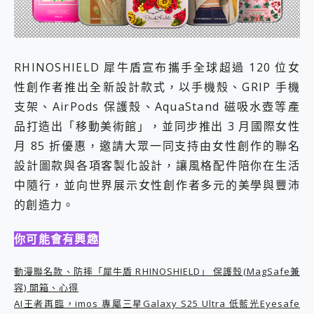
外型超吸晴~ 給您絕佳操控體驗 GravaStar Mercury K1 系列 異星機械鍵盤與 Mercury X 系列 輕量無線電競滑鼠 開箱 評測
開箱~變身「蜘蛛人」椅子軍師！MSI MPG 491CQP QD-OLED 超寬曲面電競螢幕，多工辦公、爽度滿滿的終極桌面體驗
iPhone 17 系列 有認證的防護來囉！ imos 首家導入 UL MCV 行銷宣告驗證的手機配件品牌
DJI Osmo Pocket 3 爽爽帶回家 歡慶 EaseUS 21 週年到來，「Slogan 海報徵稿活動」好康大放送
小巧好吸不擋鏡頭 有Qi2認證的 ONPRO MagReact MXs2 5000mAh薄型磁吸無線急速行動電源 開箱 評測
RHINOSHIELD 犀牛盾宣布攜手全球超過 120 位女
會走動的冷暖氣 SONY REON POCKET PRO 穿戴式智慧冷暖調溫裝置 開箱 評測
性創作者推出全新設計款式，以手機殼、GRIP 手機
寶可夢飛人外掛iToolab AnyGo全新升級，GO Fest 五折優惠嗨翻天！支援 iOS/Android！
支架、AirPods 保護殼、AquaStand 磁吸水壺等產
百倍變焦實測~ vivo X200 Pro 與 S25 Ultra 誰能滿足全場景拍攝需求？
品打造出「移動美術館」，並同步推出 3 月國際女性
超好用的 PLAUD NotePin AI 智慧錄音膠囊~ 您的AI 秘書已上線 每月免費送你 300分鐘轉寫
COMPUTEX 2025 來囉！AGI亞奇雷 AI・Gaming・創作儲存方案登場，趕快來AGI亞奇雷挑戰任務抽 PS5！
月 85 折優惠，邀請大眾一同支持由女性創作的聯名
自帶線的 有線無線都能充 ONPRO MagReact M5 10000mAh 5合1 磁吸無線急速行動電源 開箱 評測
設計圖款與各項客製化設計，讓風格配件陪你在生活
飛利浦 JS7310 ⚡【電急便｜行動儲能救車電源】 可靠的旅行夥伴！帶給您優異的安全性與強大供電效能
中隨行，並向世界展示女性創作者多元的美學與豐沛
是螢幕也是電視! 一機超多用途「MSI微星 Modern MD272UPSW 27型」 4K IPS 輕薄商用智慧聯網螢幕 開箱 評測
您的專屬AI 助手 Yoga Slim 7 Aura Edition 觸控AI筆電 開箱 評測
的創造力。
realme 14 Pro 超硬軍規、冰感變色實測，realme 14 5G 遊戲戰鬥值爆表，效能x娛樂全都要！
iPhone、Apple Watch、AirPods耳機 三個設備充電一起搞定 ONPRO MagReact™ M3 3 in 1可攜摺疊無線充電器 開箱 評測
你可能會有興趣
動靜皆宜「HUAWEI FreeArc」開放式耳掛耳機，無感配戴! 超穩超服貼，音質、通話也很優質
好玩好拍 vivo V50 ~ 口袋裡的 Zeiss 潮流攝影棚!
動漫聯名款、防摔「犀牛盾 RHINOSHIELD」 保護殼(MagSafe兼
25種洗烘模式一機搞定! Roborock 衣莉莎白 H1 Neo分子篩洗脫烘 AI 滾筒洗衣機
容) 開箱、心得
給 MSI Claw 系列電競掌機 最完美的家 MSI Nest Docking Station 掌機專屬擴充底座 開箱 評測
AI王者再臨，imos 專屬三星Galaxy S25 Ultra 低藍光Eyesafe
B&O 精品級音響! Home+ 中嘉寬頻 SoundBox 劇院串流盒 開箱 評測