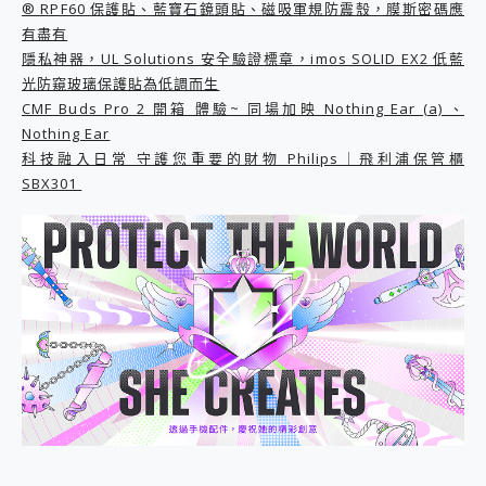
® RPF60 保護貼、藍寶石鏡頭貼、磁吸軍規防震殼，膜斯密碼應
2億 APO蔡司長焦神機降臨~ vivo X200 Pro、vivo X200 就是這麼好拍
有盡有
EaseUS Vocal Remover 免費線上去聲器一鍵去除人聲 人聲 音樂分離 2024 消除人聲推薦
隱私神器，UL Solutions 安全驗證標章，imos SOLID EX2 低藍
3 個超值 MHN 飛人工具分享~~ iToolab AnyGo 魔物獵人 Now飛人 ios教學 不出門也可以到處走
光防窺玻璃保護貼為低調而生
Locawhere AnyTo 寶可夢飛人 AnyTo 不出門也可以飛遍全世界
CMF Buds Pro 2 開箱 體驗~ 同場加映 Nothing Ear (a) 、
小體積 40000mAh 超大容量 一次充5個設備 充好充滿 CUKTECH 酷態科 300W 微型充電站 開箱 評測
Nothing Ear
97.3% 恢復率，資料救援就是這麼簡單 EaseUS Data Recovery Wizard Free 18.0.0 業界最好的資料救援軟體
科技融入日常 守護您重要的財物 Philips｜飛利浦保管櫃
磁碟系統大風吹 有了 磁碟管理程式 EaseUS Partition Master 就是這麼簡單
SBX301
全新 SONY Xperia 1 VI 開箱! 相機實測! 長焦覆蓋更遠更清晰、2日長續航、頂尖影音娛樂效能~
Xiaomi 14 Ultra 開箱 評測~ 有深度的 Leica 影像旗艦手機! 加碼小旗艦 Xiaomi 14 開箱 評測
vivo TWS 3e 真無線藍牙耳機智慧降噪升級、音質明亮溫潤，並支援雙設備連接~
MSI Claw 掌機專屬配件包 來囉 完美保護 MSI Claw A1M-026TW 電競掌機
人像旗艦 vivo V30 系列 開箱 評測! 首搭蔡司光學鏡頭、攝影棚級柔光環、拍攝功能最好玩的美拍神機 vivo V30 Pro
多個願望一次滿足 超強散熱 微星 MSI Claw A1M-026TW 電競掌機 開箱 評測
一吸完美對位 擁有超強吸力與超好用的隱磁支架 O-ONE MAG 最會吸的行動電源 開箱 評測
OPPO 哈蘇 300mm 專業增距鏡實測：Find X9 Ultra 光學長焦隨手拍，紀錄生活就是這麼簡單
Motorola edge 70 pro 及 moto g37 power上市，登錄在送飛利浦氣炸鍋
近八千元的 Soundcore Liberty 5 Pro Max，有螢幕的耳機會是智商稅嗎?
ASUS Pad 全面應援 Me Time，加碼愛奇藝黃金雙周卡體驗，專案價最低 NT$0 起