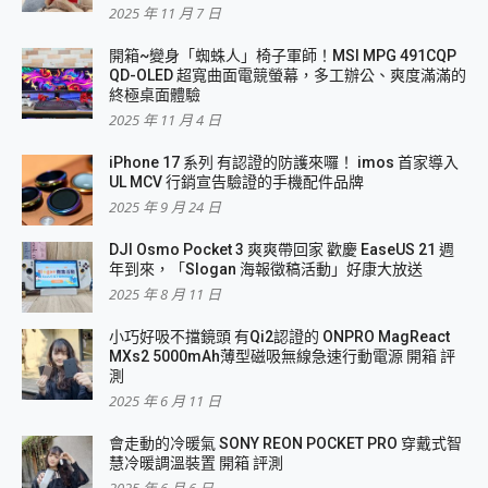
2025 年 11 月 7 日
開箱~變身「蜘蛛人」椅子軍師！MSI MPG 491CQP
QD-OLED 超寬曲面電競螢幕，多工辦公、爽度滿滿的
終極桌面體驗
2025 年 11 月 4 日
iPhone 17 系列 有認證的防護來囉！ imos 首家導入
UL MCV 行銷宣告驗證的手機配件品牌
2025 年 9 月 24 日
DJI Osmo Pocket 3 爽爽帶回家 歡慶 EaseUS 21 週
年到來，「Slogan 海報徵稿活動」好康大放送
2025 年 8 月 11 日
小巧好吸不擋鏡頭 有Qi2認證的 ONPRO MagReact
MXs2 5000mAh薄型磁吸無線急速行動電源 開箱 評
測
2025 年 6 月 11 日
會走動的冷暖氣 SONY REON POCKET PRO 穿戴式智
慧冷暖調溫裝置 開箱 評測
2025 年 6 月 6 日