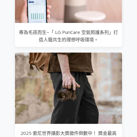
專為毛孩而生~「 LG PuriCare 空氣照護系列」打
造人寵共生的理想呼吸環境。
2025 索尼世界攝影大獎徵件倒數中！ 獎金最高