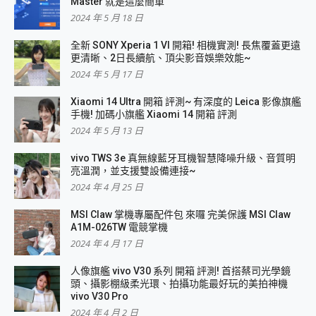
Master 就是這麼簡單
2024 年 5 月 18 日
全新 SONY Xperia 1 VI 開箱! 相機實測! 長焦覆蓋更遠
更清晰、2日長續航、頂尖影音娛樂效能~
2024 年 5 月 17 日
Xiaomi 14 Ultra 開箱 評測~ 有深度的 Leica 影像旗艦
手機! 加碼小旗艦 Xiaomi 14 開箱 評測
2024 年 5 月 13 日
vivo TWS 3e 真無線藍牙耳機智慧降噪升級、音質明
亮溫潤，並支援雙設備連接~
2024 年 4 月 25 日
MSI Claw 掌機專屬配件包 來囉 完美保護 MSI Claw
A1M-026TW 電競掌機
2024 年 4 月 17 日
人像旗艦 vivo V30 系列 開箱 評測! 首搭蔡司光學鏡
頭、攝影棚級柔光環、拍攝功能最好玩的美拍神機
vivo V30 Pro
2024 年 4 月 2 日