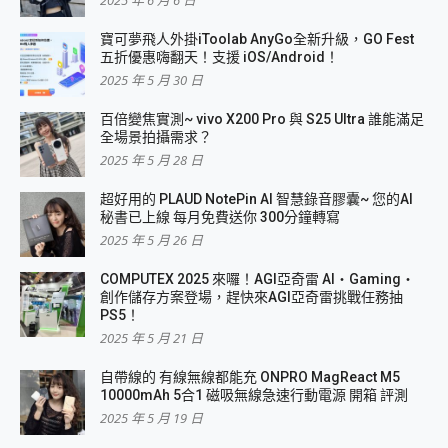
寶可夢飛人外掛iToolab AnyGo全新升級，GO Fest
五折優惠嗨翻天！支援 iOS/Android！
2025 年 5 月 30 日
百倍變焦實測~ vivo X200 Pro 與 S25 Ultra 誰能滿足
全場景拍攝需求？
2025 年 5 月 28 日
超好用的 PLAUD NotePin AI 智慧錄音膠囊~ 您的AI
秘書已上線 每月免費送你 300分鐘轉寫
2025 年 5 月 26 日
COMPUTEX 2025 來囉！AGI亞奇雷 AI・Gaming・
創作儲存方案登場，趕快來AGI亞奇雷挑戰任務抽
PS5！
2025 年 5 月 21 日
自帶線的 有線無線都能充 ONPRO MagReact M5
10000mAh 5合1 磁吸無線急速行動電源 開箱 評測
2025 年 5 月 19 日