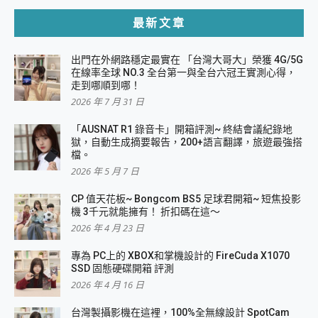
最新文章
出門在外網路穩定最實在 「台灣大哥大」榮獲 4G/5G
在線率全球 NO.3 全台第一與全台六冠王實測心得，
走到哪順到哪！
2026 年 7 月 31 日
「AUSNAT R1 錄音卡」開箱評測~ 終結會議紀錄地
獄，自動生成摘要報告，200+語言翻譯，旅遊最強搭
檔。
2026 年 5 月 7 日
CP 值天花板~ Bongcom BS5 足球君開箱~ 短焦投影
機 3千元就能擁有！ 折扣碼在這～
2026 年 4 月 23 日
專為 PC上的 XBOX和掌機設計的 FireCuda X1070
SSD 固態硬碟開箱 評測
2026 年 4 月 16 日
台灣製攝影機在這裡，100%全無線設計 SpotCam