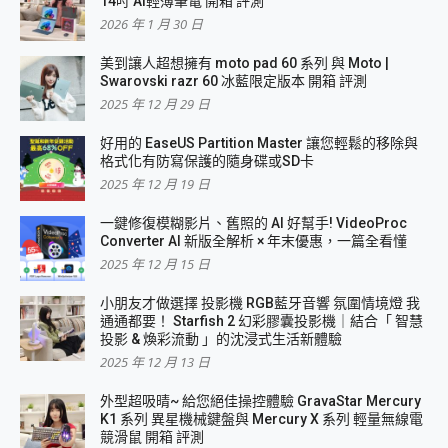
14吋 AI輕薄筆電 開箱 評測
2026 年 1 月 30 日
美到讓人超想擁有 moto pad 60 系列 與 Moto |
Swarovski razr 60 冰藍限定版本 開箱 評測
2025 年 12 月 29 日
好用的 EaseUS Partition Master 讓您輕鬆的移除與
格式化有防寫保護的隨身碟或SD卡
2025 年 12 月 19 日
一鍵修復模糊影片、舊照的 AI 好幫手! VideoProc
Converter AI 新版全解析 × 年末優惠，一篇全看懂
2025 年 12 月 15 日
小朋友才做選擇 投影機 RGB藍牙音響 氛圍情境燈 我
通通都要！ Starfish 2 幻彩膠囊投影機｜結合「 智慧
投影 & 煥彩流動 」的沈浸式生活新體驗
2025 年 12 月 13 日
外型超吸晴~ 給您絕佳操控體驗 GravaStar Mercury
K1 系列 異星機械鍵盤與 Mercury X 系列 輕量無線電
競滑鼠 開箱 評測