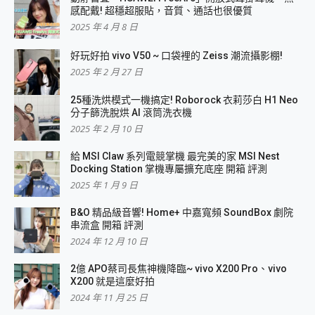
感配戴! 超穩超服貼，音質、通話也很優質
2025 年 4 月 8 日
好玩好拍 vivo V50 ~ 口袋裡的 Zeiss 潮流攝影棚!
2025 年 2 月 27 日
25種洗烘模式一機搞定! Roborock 衣莉莎白 H1 Neo
分子篩洗脫烘 AI 滾筒洗衣機
2025 年 2 月 10 日
給 MSI Claw 系列電競掌機 最完美的家 MSI Nest
Docking Station 掌機專屬擴充底座 開箱 評測
2025 年 1 月 9 日
B&O 精品級音響! Home+ 中嘉寬頻 SoundBox 劇院
串流盒 開箱 評測
2024 年 12 月 10 日
2億 APO蔡司長焦神機降臨~ vivo X200 Pro、vivo
X200 就是這麼好拍
2024 年 11 月 25 日