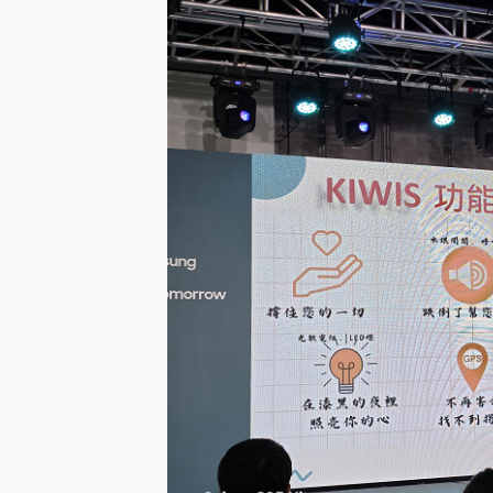
防窺黑科技 Galaxy S2
AI 支付 一錶搞定大小事 Xiao
超驚艷 讓人一眼就愛上 LENOV
美到讓人超想擁有 moto pad 
好用的 EaseUS Parti
一鍵修復模糊影片、舊照的 AI 
小朋友才做選擇 投影機 RG
式生活新體驗
外型超吸晴~ 給您絕佳操控體驗 
開箱~變身「蜘蛛人」椅子軍師
iPhone 17 系列 有認
DJI Osmo Pocket 3
小巧好吸不擋鏡頭 有Qi2認證
會走動的冷暖氣 SONY RE
寶可夢飛人外掛iToolab An
百倍變焦實測~ vivo X200
超好用的 PLAUD NoteP
COMPUTEX 2025 來
自帶線的 有線無線都能充 ONP
飛利浦 JS7310 ⚡【
是螢幕也是電視! 一機超多用途