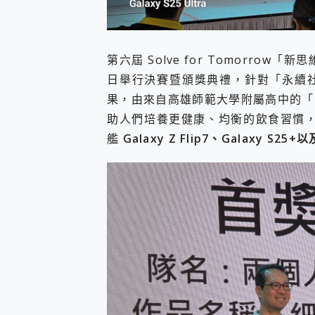
您的專屬AI 助手 Yoga Slim
realme 14 Pro 超硬
iPhone、Apple Watc
第六屆 Solve for Tomorro
動靜皆宜「HUAWEI Fr
好玩好拍 vivo V50 ~ 口
日舉行決賽暨頒獎典禮，針對「永續
25種洗烘模式一機搞定! Rob
果，由來自高雄師範大學附屬高中的「
給 MSI Claw 系列電競掌機
助人們培養更健康、均衡的飲食習慣，
B&O 精品級音響! Home+
2億 APO蔡司長焦神機降臨~ v
艦
Galaxy Z Flip7、Galaxy S25+以及
EaseUS Vocal Rem
3 個超值 MHN 飛人工具分享
Locawhere AnyTo 
小體積 40000mAh 超大
97.3% 恢復率，資料救援就是這麼
磁碟系統大風吹 有了 磁碟管理程式
全新 SONY Xperia 
Xiaomi 14 Ultra 開箱
vivo TWS 3e 真
MSI Claw 掌機專屬配件包 
人像旗艦 vivo V30 系