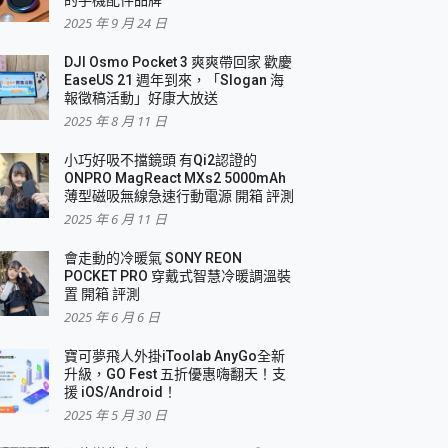
2025 年 9 月 24 日
DJI Osmo Pocket 3 爽爽帶回家 歡慶
EaseUS 21 週年到來，「Slogan 海
報徵稿活動」好康大放送
2025 年 8 月 11 日
小巧好吸不擋鏡頭 有Qi2認證的
ONPRO MagReact MXs2 5000mAh
薄型磁吸無線急速行動電源 開箱 評測
2025 年 6 月 11 日
會走動的冷暖氣 SONY REON
POCKET PRO 穿戴式智慧冷暖調溫裝
置 開箱 評測
2025 年 6 月 6 日
寶可夢飛人外掛iToolab AnyGo全新
升級，GO Fest 五折優惠嗨翻天！支
援 iOS/Android！
2025 年 5 月 30 日