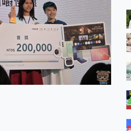
 MSI Claw A1M-026TW 電競掌機 開箱 評測
與超好用的隱磁支架 O-ONE MAG 最會吸的行動電源 開箱 評測
業增距鏡實測：Find X9 Ultra 光學長焦隨手拍，紀錄生活就是這麼
ro 及 moto g37 power上市，登錄在送飛利浦氣炸鍋
iberty 5 Pro Max，有螢幕的耳機會是智商稅嗎?
e Time，加碼愛奇藝黃金雙周卡體驗，專案價最低 NT$0 起