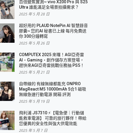
百倍變焦實測~ vivo X200 Pro 與 S25
Ultra 誰能滿足全場景拍攝需求？
2025 年 5 月 28 日
超好用的 PLAUD NotePin AI 智慧錄音
膠囊~ 您的AI 秘書已上線 每月免費送
你 300分鐘轉寫
2025 年 5 月 26 日
COMPUTEX 2025 來囉！AGI亞奇雷
AI・Gaming・創作儲存方案登場，
趕快來AGI亞奇雷挑戰任務抽 PS5！
2025 年 5 月 21 日
自帶線的 有線無線都能充 ONPRO
MagReact M5 10000mAh 5合1 磁吸
無線急速行動電源 開箱 評測
2025 年 5 月 19 日
飛利浦 JS7310 ⚡【電急便｜行動儲
能救車電源】 可靠的旅行夥伴！帶給
您優異的安全性與強大供電效能
2025 年 5 月 7 日