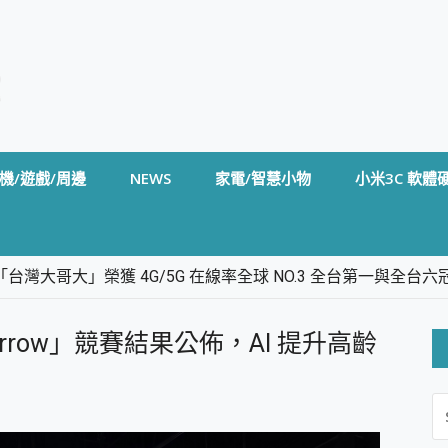
機/遊戲/周邊
NEWS
家電/智慧小物
小米3C 軟體
台灣大哥大」榮獲 4G/5G 在線率全球 NO.3 全台第一與全
卡」開箱評測~ 終結會議紀錄地獄，自動生成摘要報告，200+語言
m BS5 足球君開箱~ 短焦投影機 3千元就能擁有！ 折扣碼在這～
omorrow」競賽結果公佈，AI 提升高齡
的 FireCuda X1070 SSD 固態硬碟開箱 評測
線設計 SpotCam Solo Eco 太陽能防水雲端攝影機 SpotCam
S
stige 14 AI+ D3MG-031TW 14吋 開箱評價，AI輕薄商務筆電 Co
FO
alme 16 Pro 開箱評價~ 2 億畫素 LumaColor 影像、持久續航與