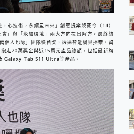
 7 Aura Edition 觸控AI筆電 開箱 評測
軍規、冰感變色實測，realme 14 5G 遊戲戰鬥值爆表，效能x娛樂全都
h、AirPods耳機 三個設備充電一起搞定 ONPRO MagReact™ M3 
w「新思維，心技術，永續星未來」創意提案競賽今（14）
eeArc」開放式耳掛耳機，無感配戴! 超穩超服貼，音質、通話也很
袋裡的 Zeiss 潮流攝影棚!
社會」與「永續環境」兩大方向提出解方，最終結
orock 衣莉莎白 H1 Neo分子篩洗脫烘 AI 滾筒洗衣機
兩個人也隊」團隊獲首獎，透過智能餐具提案，幫
 最完美的家 MSI Nest Docking Station 掌機專屬擴充底座 開箱
抱走20萬獎金與近15萬元產品總額，包括最新旗
 中嘉寬頻 SoundBox 劇院串流盒 開箱 評測
ivo X200 Pro、vivo X200 就是這麼好拍
 Galaxy Tab S11 Ultra
等產品。
over 免費線上去聲器一鍵去除人聲 人聲 音樂分離 2024 消除人聲推薦
~~ iToolab AnyGo 魔物獵人 Now飛人 ios教學 不出門也可以
寶可夢飛人 AnyTo 不出門也可以飛遍全世界
容量 一次充5個設備 充好充滿 CUKTECH 酷態科 300W 微型充電站
簡單 EaseUS Data Recovery Wizard Free 18.0.0 
 EaseUS Partition Master 就是這麼簡單
1 VI 開箱! 相機實測! 長焦覆蓋更遠更清晰、2日長續航、頂尖影音娛樂
 評測~ 有深度的 Leica 影像旗艦手機! 加碼小旗艦 Xiaomi 14 開箱 評測
無線藍牙耳機智慧降噪升級、音質明亮溫潤，並支援雙設備連接~
來囉 完美保護 MSI Claw A1M-026TW 電競掌機
列 開箱 評測! 首搭蔡司光學鏡頭、攝影棚級柔光環、拍攝功能最好玩的美拍神