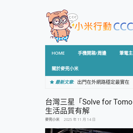
Skip
to
content
HOME
手機開箱/周邊
筆電主
關於麥兜小米
最新文章:
出門在外網路穩定最實在 「
「AUSNAT R1 錄音
CP 值天花板~ Bongco
台灣三星「Solve for T
專為 PC上的 XBOX和掌機設計
台灣製攝影機在這裡，100%全無
生活品質有解
測
麥兜小米
2025 年 11 月 14 日
電力超超超持久 MSI 微星 Pre
超懂拍、耐用 AI 街拍機~ re