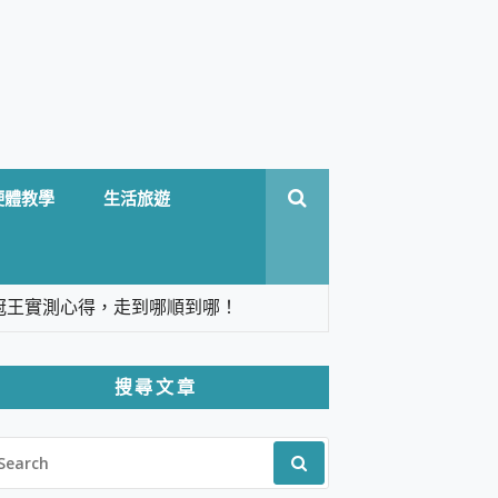
硬體教學
生活旅遊
台六冠王實測心得，走到哪順到哪！
翻譯，旅遊最強搭檔。
搜尋文章
 Solo 3 2.5K高畫質戶外攝影機 開箱 評
EARCH
pilot+ PC
R:
 IP69K 高防護