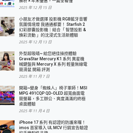
解析 × 年末優惠，一篇全看懂
2025 年 12 月 15 日
小朋友才做選擇 投影機 RGB藍牙音響
氛圍情境燈 我通通都要！ Starfish 2
幻彩膠囊投影機｜結合「 智慧投影 &
煥彩流動 」的沈浸式生活新體驗
2025 年 12 月 13 日
外型超吸晴~ 給您絕佳操控體驗
GravaStar Mercury K1 系列 異星機
械鍵盤與 Mercury X 系列 輕量無線電
競滑鼠 開箱 評測
2025 年 11 月 7 日
開箱~變身「蜘蛛人」椅子軍師！MSI
MPG 491CQP QD-OLED 超寬曲面電
競螢幕，多工辦公、爽度滿滿的終極
桌面體驗
2025 年 11 月 4 日
iPhone 17 系列 有認證的防護來囉！
imos 首家導入 UL MCV 行銷宣告驗證
的手機配件品牌