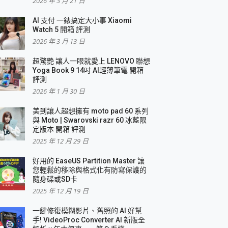
2026 年 3 月 21 日
AI 支付 一錶搞定大小事 Xiaomi
簡單
Watch 5 開箱 評測
2026 年 3 月 13 日
超驚艷 讓人一眼就愛上 LENOVO 聯想
Yoga Book 9 14吋 AI輕薄筆電 開箱
評測
2026 年 1 月 30 日
美到讓人超想擁有 moto pad 60 系列
與 Moto | Swarovski razr 60 冰藍限
定版本 開箱 評測
2025 年 12 月 29 日
好用的 EaseUS Partition Master 讓
您輕鬆的移除與格式化有防寫保護的
隨身碟或SD卡
2025 年 12 月 19 日
一鍵修復模糊影片、舊照的 AI 好幫
手! VideoProc Converter AI 新版全