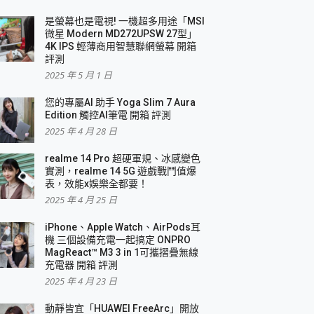
是螢幕也是電視! 一機超多用途「MSI
微星 Modern MD272UPSW 27型」
4K IPS 輕薄商用智慧聯網螢幕 開箱
評測
2025 年 5 月 1 日
您的專屬AI 助手 Yoga Slim 7 Aura
Edition 觸控AI筆電 開箱 評測
2025 年 4 月 28 日
realme 14 Pro 超硬軍規、冰感變色
實測，realme 14 5G 遊戲戰鬥值爆
表，效能x娛樂全都要！
2025 年 4 月 25 日
iPhone、Apple Watch、AirPods耳
機 三個設備充電一起搞定 ONPRO
MagReact™ M3 3 in 1可攜摺疊無線
充電器 開箱 評測
2025 年 4 月 23 日
動靜皆宜「HUAWEI FreeArc」開放