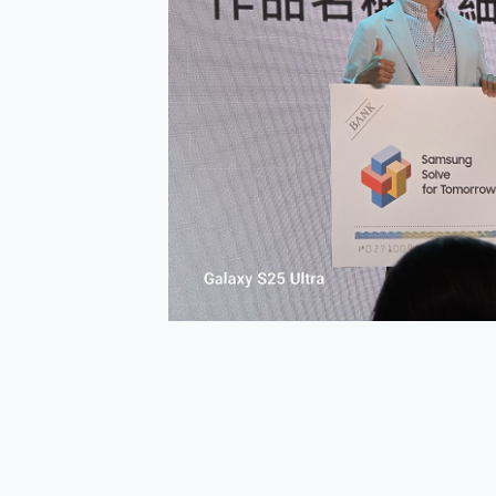
多個願望一次滿足 超強散熱 微星
一吸完美對位 擁有超強吸力
OPPO 哈蘇 300mm 專
Motorola edge 70 p
近八千元的 Soundcore L
ASUS Pad 全面應援 M