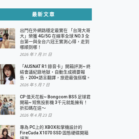
貼與軍規防摔殼完整開箱評價
最新文章
出門在外網路穩定最實在 「台灣大哥
，一篇全看懂
大」榮獲 4G/5G 在線率全球 NO.3 全
台第一與全台六冠王實測心得，走到
機｜結合「 智慧投影 & 煥彩流動 」的沈浸
哪順到哪！
2026 年 7 月 31 日
X 系列 輕量無線電競滑鼠 開箱 評測
多工辦公、爽度滿滿的終極桌面體驗
「AUSNAT R1 錄音卡」開箱評測~ 終
結會議紀錄地獄，自動生成摘要報
好康大放送
告，200+語言翻譯，旅遊最強搭檔。
動電源 開箱 評測
2026 年 5 月 7 日
CP 值天花板~ Bongcom BS5 足球君
開箱~ 短焦投影機 3千元就能擁有！
折扣碼在這～
寫
2026 年 4 月 23 日
挑戰任務抽 PS5！
 開箱 評測
專為 PC上的 XBOX和掌機設計的
與強大供電效能
FireCuda X1070 SSD 固態硬碟開箱
商用智慧聯網螢幕 開箱 評測
評測