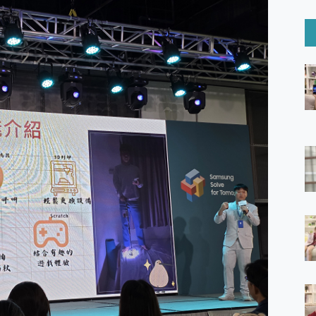
6 Ultra系列保護貼怎麼選？imos AR 低反光玻璃、藍寶石鏡頭
mi Watch 5 開箱 評測
O 聯想 Yoga Book 9 14吋 AI輕薄筆電 開箱 評測
60 系列 與 Moto | Swarovski razr 60 冰藍限定版本 開箱 評測
tion Master 讓您輕鬆的移除與格式化有防寫保護的隨身碟或SD卡
好幫手! VideoProc Converter AI 新版全解析 × 年末優惠
B藍牙音響 氛圍情境燈 我通通都要！ Starfish 2 幻彩膠囊投影
GravaStar Mercury K1 系列 異星機械鍵盤與 Mercury 
！MSI MPG 491CQP QD-OLED 超寬曲面電競螢幕，
證的防護來囉！ imos 首家導入 UL MCV 行銷宣告驗證的手機配件品牌
 爽爽帶回家 歡慶 EaseUS 21 週年到來，「Slogan 海報徵稿活動」
的 ONPRO MagReact MXs2 5000mAh薄型磁吸無線急速行
ON POCKET PRO 穿戴式智慧冷暖調溫裝置 開箱 評測
yGo全新升級，GO Fest 五折優惠嗨翻天！支援 iOS/Android！
 Pro 與 S25 Ultra 誰能滿足全場景拍攝需求？
in AI 智慧錄音膠囊~ 您的AI 秘書已上線 每月免費送你 300分鐘轉
囉！AGI亞奇雷 AI・Gaming・創作儲存方案登場，趕快來AGI亞奇雷
RO MagReact M5 10000mAh 5合1 磁吸無線急速行動電源
電急便｜行動儲能救車電源】 可靠的旅行夥伴！帶給您優異的安全性
「MSI微星 Modern MD272UPSW 27型」 4K IPS 輕薄