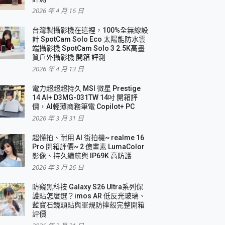
2026 年 4 月 16 日
要！
台灣製攝影機在這裡，100%全無線設
3 in 1可攜摺疊無線充電器 開箱 評測
計 SpotCam Solo Eco 太陽能防水雲
優質
端攝影機 SpotCam Solo 3 2.5K高畫
質戶外攝影機 開箱 評測
2026 年 4 月 13 日
 評測
電力超超超持久 MSI 微星 Prestige
14 AI+ D3MG-031TW 14吋 開箱評
價，AI輕薄商務筆電 Copilot+ PC
2026 年 3 月 31 日
到處走
超懂拍、耐用 AI 街拍機~ realme 16
 開箱 評測
Pro 開箱評價~ 2 億畫素 LumaColor
業界最好的資料救援軟體
影像、持久續航與 IP69K 高防護
2026 年 3 月 26 日
效能~
防窺黑科技 Galaxy S26 Ultra系列保
護貼怎麼選？imos AR 低反光玻璃、
藍寶石鏡頭貼與軍規防摔殼完整開箱
評價
機 vivo V30 Pro