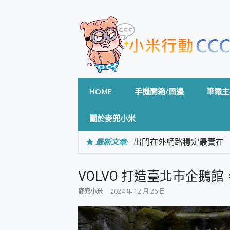
Skip
to
content
HOME
手機開箱/周邊
筆電主
關於麥兜小米
最新文章:
出門在外網路穩定最實在 「
「AUSNAT R1 錄音
CP 值天花板~ Bongco
VOLVO 打造臺北市企鵝
專為 PC上的 XBOX和掌機設計
台灣製攝影機在這裡，100%全無
麥兜小米
2024 年 12 月 26 日
測
電力超超超持久 MSI 微星 Pre
超懂拍、耐用 AI 街拍機~ re