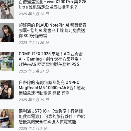
百倍變焦實測~ vivo X200 Pro 與 S25
Ultra 誰能滿足全場景拍攝需求？
2025 年 5 月 28 日
超好用的 PLAUD NotePin AI 智慧錄音
膠囊~ 您的AI 秘書已上線 每月免費送
你 300分鐘轉寫
2025 年 5 月 26 日
COMPUTEX 2025 來囉！AGI亞奇雷
AI・Gaming・創作儲存方案登場，
趕快來AGI亞奇雷挑戰任務抽 PS5！
2025 年 5 月 21 日
自帶線的 有線無線都能充 ONPRO
MagReact M5 10000mAh 5合1 磁吸
無線急速行動電源 開箱 評測
2025 年 5 月 19 日
飛利浦 JS7310 ⚡【電急便｜行動儲
能救車電源】 可靠的旅行夥伴！帶給
您優異的安全性與強大供電效能
2025 年 5 月 7 日