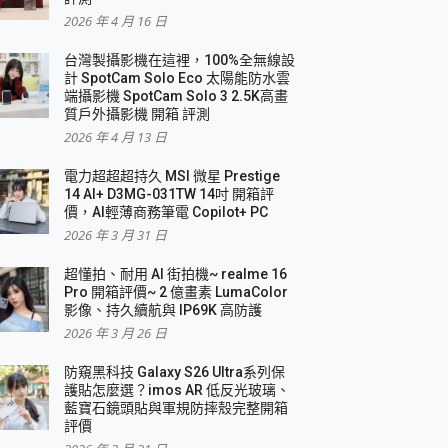
2026 年 4 月 16 日
要！
台灣製攝影機在這裡，100%全無線設
3 in 1可攜摺疊無線充電器 開箱 評測
計 SpotCam Solo Eco 太陽能防水雲
優質
端攝影機 SpotCam Solo 3 2.5K高畫
質戶外攝影機 開箱 評測
2026 年 4 月 13 日
 評測
電力超超超持久 MSI 微星 Prestige
14 AI+ D3MG-031TW 14吋 開箱評
價，AI輕薄商務筆電 Copilot+ PC
2026 年 3 月 31 日
到處走
超懂拍、耐用 AI 街拍機~ realme 16
 開箱 評測
Pro 開箱評價~ 2 億畫素 LumaColor
業界最好的資料救援軟體
影像、持久續航與 IP69K 高防護
2026 年 3 月 26 日
效能~
防窺黑科技 Galaxy S26 Ultra系列保
護貼怎麼選？imos AR 低反光玻璃、
藍寶石鏡頭貼與軍規防摔殼完整開箱
評價
機 vivo V30 Pro