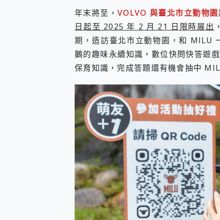
您的專屬AI 助手 Yoga Slim
年末將至，
VOLVO 與臺北市立動物園
realme 14 Pro 超硬
日起至 2025 年 2 月 21 日限時展出
iPhone、Apple Watc
期，造訪臺北市立動物園，和 MIL
動靜皆宜「HUAWEI Fr
好玩好拍 vivo V50 ~ 口
鵝的趣味永續知識，數位快問快答遊戲，
25種洗烘模式一機搞定! Rob
保育知識，完成答題還有機會抽中 MIL
給 MSI Claw 系列電競掌機
B&O 精品級音響! Home+
2億 APO蔡司長焦神機降臨~ v
EaseUS Vocal Rem
3 個超值 MHN 飛人工具分享
Locawhere AnyTo 
小體積 40000mAh 超大
97.3% 恢復率，資料救援就是這麼
磁碟系統大風吹 有了 磁碟管理程式
全新 SONY Xperia 
Xiaomi 14 Ultra 開箱
vivo TWS 3e 真
MSI Claw 掌機專屬配件包 
人像旗艦 vivo V30 系