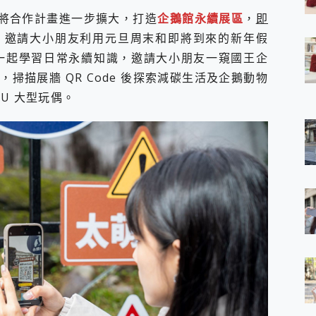
 7 Aura Edition 觸控AI筆電 開箱 評測
將合作計畫進一步擴大，打造
企鵝館永續展區
，
即
軍規、冰感變色實測，realme 14 5G 遊戲戰鬥值爆表，效能x娛樂全都
，邀請大小朋友利用元旦周末和即將到來的新年假
h、AirPods耳機 三個設備充電一起搞定 ONPRO MagReact™ M3 
U 一起學習日常永續知識，邀請大小朋友一窺國王企
eeArc」開放式耳掛耳機，無感配戴! 超穩超服貼，音質、通話也很
袋裡的 Zeiss 潮流攝影棚!
掃描展牆 QR Code 後探索減碳生活及企鵝動物
orock 衣莉莎白 H1 Neo分子篩洗脫烘 AI 滾筒洗衣機
U 大型玩偶。
 最完美的家 MSI Nest Docking Station 掌機專屬擴充底座 開箱
 中嘉寬頻 SoundBox 劇院串流盒 開箱 評測
ivo X200 Pro、vivo X200 就是這麼好拍
over 免費線上去聲器一鍵去除人聲 人聲 音樂分離 2024 消除人聲推薦
~~ iToolab AnyGo 魔物獵人 Now飛人 ios教學 不出門也可以
寶可夢飛人 AnyTo 不出門也可以飛遍全世界
容量 一次充5個設備 充好充滿 CUKTECH 酷態科 300W 微型充電站
簡單 EaseUS Data Recovery Wizard Free 18.0.0 
 EaseUS Partition Master 就是這麼簡單
1 VI 開箱! 相機實測! 長焦覆蓋更遠更清晰、2日長續航、頂尖影音娛樂
 評測~ 有深度的 Leica 影像旗艦手機! 加碼小旗艦 Xiaomi 14 開箱 評測
無線藍牙耳機智慧降噪升級、音質明亮溫潤，並支援雙設備連接~
來囉 完美保護 MSI Claw A1M-026TW 電競掌機
列 開箱 評測! 首搭蔡司光學鏡頭、攝影棚級柔光環、拍攝功能最好玩的美拍神