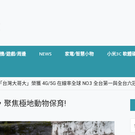
機/遊戲/周邊
NEWS
家電/智慧小物
小米3C 軟體
台灣大哥大」榮獲 4G/5G 在線率全球 NO.3 全台第一與全
卡」開箱評測~ 終結會議紀錄地獄，自動生成摘要報告，200+語言
m BS5 足球君開箱~ 短焦投影機 3千元就能擁有！ 折扣碼在這～
館，聚焦極地動物保育!
的 FireCuda X1070 SSD 固態硬碟開箱 評測
線設計 SpotCam Solo Eco 太陽能防水雲端攝影機 SpotCam
S
stige 14 AI+ D3MG-031TW 14吋 開箱評價，AI輕薄商務筆電 Co
FO
alme 16 Pro 開箱評價~ 2 億畫素 LumaColor 影像、持久續航與