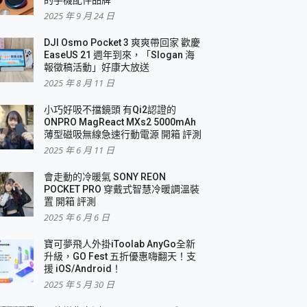
2025 年 9 月 24 日
DJI Osmo Pocket 3 爽爽帶回家 歡慶
EaseUS 21 週年到來，「Slogan 海
報徵稿活動」好康大放送
2025 年 8 月 11 日
小巧好吸不擋鏡頭 有Qi2認證的
ONPRO MagReact MXs2 5000mAh
薄型磁吸無線急速行動電源 開箱 評測
2025 年 6 月 11 日
會走動的冷暖氣 SONY REON
POCKET PRO 穿戴式智慧冷暖調溫裝
置 開箱 評測
2025 年 6 月 6 日
寶可夢飛人外掛iToolab AnyGo全新
升級，GO Fest 五折優惠嗨翻天！支
援 iOS/Android！
2025 年 5 月 30 日