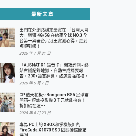
貼與軍規防摔殼完整開箱評價
最新文章
出門在外網路穩定最實在 「台灣大哥
，一篇全看懂
大」榮獲 4G/5G 在線率全球 NO.3 全
台第一與全台六冠王實測心得，走到
機｜結合「 智慧投影 & 煥彩流動 」的沈浸
哪順到哪！
2026 年 7 月 31 日
X 系列 輕量無線電競滑鼠 開箱 評測
多工辦公、爽度滿滿的終極桌面體驗
「AUSNAT R1 錄音卡」開箱評測~ 終
結會議紀錄地獄，自動生成摘要報
好康大放送
告，200+語言翻譯，旅遊最強搭檔。
動電源 開箱 評測
2026 年 5 月 7 日
CP 值天花板~ Bongcom BS5 足球君
開箱~ 短焦投影機 3千元就能擁有！
折扣碼在這～
寫
2026 年 4 月 23 日
挑戰任務抽 PS5！
 開箱 評測
專為 PC上的 XBOX和掌機設計的
與強大供電效能
FireCuda X1070 SSD 固態硬碟開箱
商用智慧聯網螢幕 開箱 評測
評測