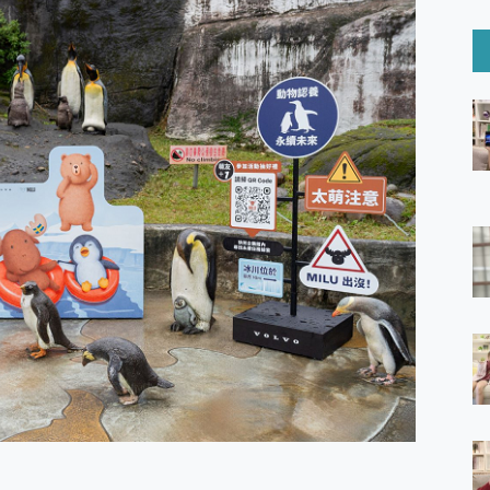
6 Ultra系列保護貼怎麼選？imos AR 低反光玻璃、藍寶石鏡頭
mi Watch 5 開箱 評測
O 聯想 Yoga Book 9 14吋 AI輕薄筆電 開箱 評測
60 系列 與 Moto | Swarovski razr 60 冰藍限定版本 開箱 評測
tion Master 讓您輕鬆的移除與格式化有防寫保護的隨身碟或SD卡
好幫手! VideoProc Converter AI 新版全解析 × 年末優惠
B藍牙音響 氛圍情境燈 我通通都要！ Starfish 2 幻彩膠囊投影
GravaStar Mercury K1 系列 異星機械鍵盤與 Mercury 
！MSI MPG 491CQP QD-OLED 超寬曲面電競螢幕，
證的防護來囉！ imos 首家導入 UL MCV 行銷宣告驗證的手機配件品牌
 爽爽帶回家 歡慶 EaseUS 21 週年到來，「Slogan 海報徵稿活動」
的 ONPRO MagReact MXs2 5000mAh薄型磁吸無線急速行
ON POCKET PRO 穿戴式智慧冷暖調溫裝置 開箱 評測
yGo全新升級，GO Fest 五折優惠嗨翻天！支援 iOS/Android！
 Pro 與 S25 Ultra 誰能滿足全場景拍攝需求？
in AI 智慧錄音膠囊~ 您的AI 秘書已上線 每月免費送你 300分鐘轉
囉！AGI亞奇雷 AI・Gaming・創作儲存方案登場，趕快來AGI亞奇雷
RO MagReact M5 10000mAh 5合1 磁吸無線急速行動電源
電急便｜行動儲能救車電源】 可靠的旅行夥伴！帶給您優異的安全性
「MSI微星 Modern MD272UPSW 27型」 4K IPS 輕薄