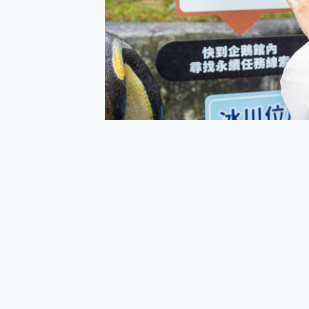
多個願望一次滿足 超強散熱 微星
一吸完美對位 擁有超強吸力
OPPO 哈蘇 300mm 專
Motorola edge 70 p
近八千元的 Soundcore L
ASUS Pad 全面應援 M