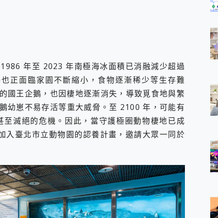
86 年至 2023 年南極海冰面積已消融減少超過
 企鵝也正面臨家園不斷縮小，食物逐漸稀少等生存難
的國王企鵝，也因棲地逐漸消失，導致覓食地與繁
幼崽不易存活等重大威脅。至 2100 年，可能有
，甚至滅絕的危機。因此，當守護極圈動物棲地已成
透過加入臺北市立動物園的認養計畫，邀請大眾一同於