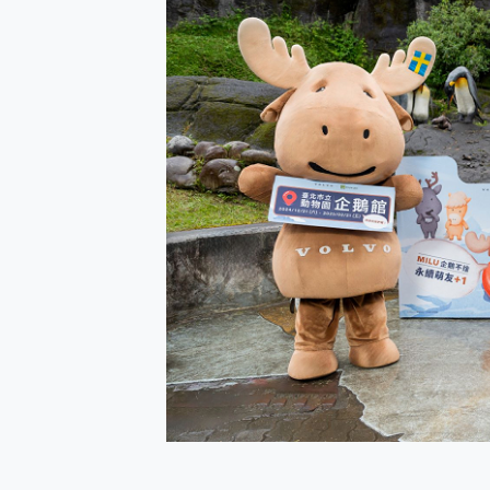
防窺黑科技 Galaxy S2
AI 支付 一錶搞定大小事 Xiao
超驚艷 讓人一眼就愛上 LENOV
美到讓人超想擁有 moto pad 
好用的 EaseUS Parti
一鍵修復模糊影片、舊照的 AI 
小朋友才做選擇 投影機 RG
式生活新體驗
外型超吸晴~ 給您絕佳操控體驗 
開箱~變身「蜘蛛人」椅子軍師
iPhone 17 系列 有認
DJI Osmo Pocket 3
小巧好吸不擋鏡頭 有Qi2認證
會走動的冷暖氣 SONY RE
寶可夢飛人外掛iToolab An
百倍變焦實測~ vivo X200
超好用的 PLAUD NoteP
COMPUTEX 2025 來
自帶線的 有線無線都能充 ONP
飛利浦 JS7310 ⚡【
是螢幕也是電視! 一機超多用途