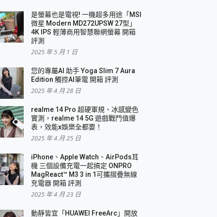
是螢幕也是電視! 一機超多用途「MSI
微星 Modern MD272UPSW 27型」
4K IPS 輕薄商用智慧聯網螢幕 開箱
評測
2025 年 5 月 1 日
您的專屬AI 助手 Yoga Slim 7 Aura
Edition 觸控AI筆電 開箱 評測
2025 年 4 月 28 日
realme 14 Pro 超硬軍規、冰感變色
實測，realme 14 5G 遊戲戰鬥值爆
表，效能x娛樂全都要！
2025 年 4 月 25 日
iPhone、Apple Watch、AirPods耳
機 三個設備充電一起搞定 ONPRO
MagReact™ M3 3 in 1可攜摺疊無線
充電器 開箱 評測
2025 年 4 月 23 日
動靜皆宜「HUAWEI FreeArc」開放