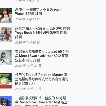
2026 年 3 月 21 日
AI 支付 一錶搞定大小事 Xiaomi
簡單
Watch 5 開箱 評測
2026 年 3 月 13 日
超驚艷 讓人一眼就愛上 LENOVO 聯想
Yoga Book 9 14吋 AI輕薄筆電 開箱
評測
2026 年 1 月 30 日
美到讓人超想擁有 moto pad 60 系列
與 Moto | Swarovski razr 60 冰藍限
定版本 開箱 評測
2025 年 12 月 29 日
好用的 EaseUS Partition Master 讓
您輕鬆的移除與格式化有防寫保護的
隨身碟或SD卡
2025 年 12 月 19 日
一鍵修復模糊影片、舊照的 AI 好幫
手! VideoProc Converter AI 新版全