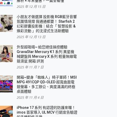
解析 × 年末優惠，一篇全看懂
2025 年 12 月 15 日
小朋友才做選擇 投影機 RGB藍牙音響
氛圍情境燈 我通通都要！ Starfish 2
幻彩膠囊投影機｜結合「 智慧投影 &
煥彩流動 」的沈浸式生活新體驗
2025 年 12 月 13 日
外型超吸晴~ 給您絕佳操控體驗
GravaStar Mercury K1 系列 異星機
械鍵盤與 Mercury X 系列 輕量無線電
競滑鼠 開箱 評測
2025 年 11 月 7 日
開箱~變身「蜘蛛人」椅子軍師！MSI
MPG 491CQP QD-OLED 超寬曲面電
競螢幕，多工辦公、爽度滿滿的終極
桌面體驗
2025 年 11 月 4 日
iPhone 17 系列 有認證的防護來囉！
imos 首家導入 UL MCV 行銷宣告驗證
的手機配件品牌