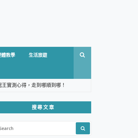
硬體教學
生活旅遊
台六冠王實測心得，走到哪順到哪！
翻譯，旅遊最強搭檔。
搜尋文章
 Solo 3 2.5K高畫質戶外攝影機 開箱 評
EARCH
pilot+ PC
R:
 IP69K 高防護