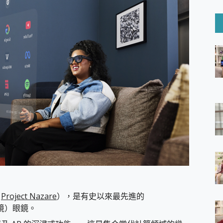
6 Ultra系列保護貼怎麼選？imos AR 低反光玻璃、藍寶石鏡頭
mi Watch 5 開箱 評測
O 聯想 Yoga Book 9 14吋 AI輕薄筆電 開箱 評測
60 系列 與 Moto | Swarovski razr 60 冰藍限定版本 開箱 評測
tion Master 讓您輕鬆的移除與格式化有防寫保護的隨身碟或SD卡
好幫手! VideoProc Converter AI 新版全解析 × 年末優惠
B藍牙音響 氛圍情境燈 我通通都要！ Starfish 2 幻彩膠囊投影
GravaStar Mercury K1 系列 異星機械鍵盤與 Mercury 
！MSI MPG 491CQP QD-OLED 超寬曲面電競螢幕，
證的防護來囉！ imos 首家導入 UL MCV 行銷宣告驗證的手機配件品牌
 爽爽帶回家 歡慶 EaseUS 21 週年到來，「Slogan 海報徵稿活動」
的 ONPRO MagReact MXs2 5000mAh薄型磁吸無線急速行
ON POCKET PRO 穿戴式智慧冷暖調溫裝置 開箱 評測
yGo全新升級，GO Fest 五折優惠嗨翻天！支援 iOS/Android！
 Pro 與 S25 Ultra 誰能滿足全場景拍攝需求？
in AI 智慧錄音膠囊~ 您的AI 秘書已上線 每月免費送你 300分鐘轉
囉！AGI亞奇雷 AI・Gaming・創作儲存方案登場，趕快來AGI亞奇雷
為
Project Nazare
），是有史以來最先進的
RO MagReact M5 10000mAh 5合1 磁吸無線急速行動電源
增實境）眼鏡。
電急便｜行動儲能救車電源】 可靠的旅行夥伴！帶給您優異的安全性
「MSI微星 Modern MD272UPSW 27型」 4K IPS 輕薄