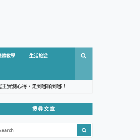
硬體教學
生活旅遊
台六冠王實測心得，走到哪順到哪！
翻譯，旅遊最強搭檔。
搜尋文章
 Solo 3 2.5K高畫質戶外攝影機 開箱 評
EARCH
pilot+ PC
R:
 IP69K 高防護