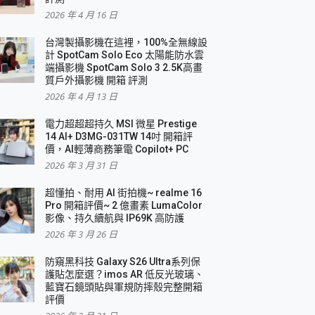
2026 年 4 月 16 日
要！
台灣製攝影機在這裡，100%全無線設
3 in 1可攜摺疊無線充電器 開箱 評測
計 SpotCam Solo Eco 太陽能防水雲
優質
端攝影機 SpotCam Solo 3 2.5K高畫
質戶外攝影機 開箱 評測
2026 年 4 月 13 日
 評測
電力超超超持久 MSI 微星 Prestige
14 AI+ D3MG-031TW 14吋 開箱評
價，AI輕薄商務筆電 Copilot+ PC
2026 年 3 月 31 日
到處走
超懂拍、耐用 AI 街拍機~ realme 16
 開箱 評測
Pro 開箱評價~ 2 億畫素 LumaColor
業界最好的資料救援軟體
影像、持久續航與 IP69K 高防護
2026 年 3 月 26 日
效能~
防窺黑科技 Galaxy S26 Ultra系列保
護貼怎麼選？imos AR 低反光玻璃、
藍寶石鏡頭貼與軍規防摔殼完整開箱
評價
機 vivo V30 Pro