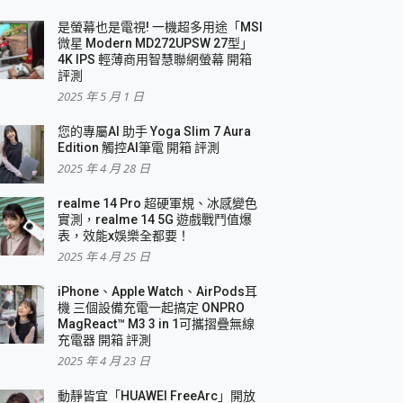
是螢幕也是電視! 一機超多用途「MSI
微星 Modern MD272UPSW 27型」
4K IPS 輕薄商用智慧聯網螢幕 開箱
評測
2025 年 5 月 1 日
您的專屬AI 助手 Yoga Slim 7 Aura
Edition 觸控AI筆電 開箱 評測
2025 年 4 月 28 日
realme 14 Pro 超硬軍規、冰感變色
實測，realme 14 5G 遊戲戰鬥值爆
表，效能x娛樂全都要！
2025 年 4 月 25 日
iPhone、Apple Watch、AirPods耳
機 三個設備充電一起搞定 ONPRO
MagReact™ M3 3 in 1可攜摺疊無線
充電器 開箱 評測
2025 年 4 月 23 日
動靜皆宜「HUAWEI FreeArc」開放