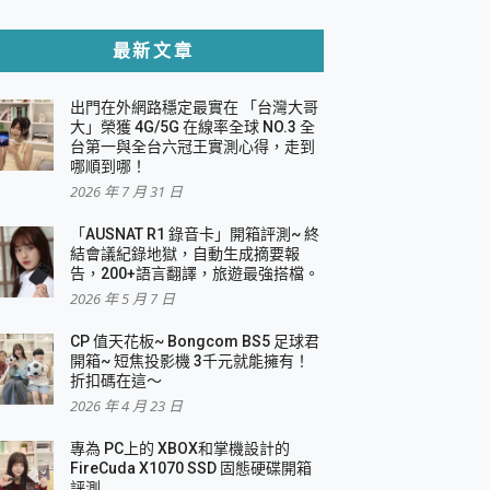
貼與軍規防摔殼完整開箱評價
最新文章
出門在外網路穩定最實在 「台灣大哥
，一篇全看懂
大」榮獲 4G/5G 在線率全球 NO.3 全
台第一與全台六冠王實測心得，走到
機｜結合「 智慧投影 & 煥彩流動 」的沈浸
哪順到哪！
2026 年 7 月 31 日
X 系列 輕量無線電競滑鼠 開箱 評測
多工辦公、爽度滿滿的終極桌面體驗
「AUSNAT R1 錄音卡」開箱評測~ 終
結會議紀錄地獄，自動生成摘要報
好康大放送
告，200+語言翻譯，旅遊最強搭檔。
動電源 開箱 評測
2026 年 5 月 7 日
CP 值天花板~ Bongcom BS5 足球君
開箱~ 短焦投影機 3千元就能擁有！
折扣碼在這～
寫
2026 年 4 月 23 日
挑戰任務抽 PS5！
 開箱 評測
專為 PC上的 XBOX和掌機設計的
與強大供電效能
FireCuda X1070 SSD 固態硬碟開箱
商用智慧聯網螢幕 開箱 評測
評測