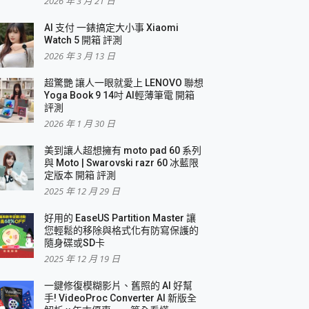
2026 年 3 月 21 日
AI 支付 一錶搞定大小事 Xiaomi
簡單
Watch 5 開箱 評測
2026 年 3 月 13 日
超驚艷 讓人一眼就愛上 LENOVO 聯想
Yoga Book 9 14吋 AI輕薄筆電 開箱
評測
2026 年 1 月 30 日
美到讓人超想擁有 moto pad 60 系列
與 Moto | Swarovski razr 60 冰藍限
定版本 開箱 評測
2025 年 12 月 29 日
好用的 EaseUS Partition Master 讓
您輕鬆的移除與格式化有防寫保護的
隨身碟或SD卡
2025 年 12 月 19 日
一鍵修復模糊影片、舊照的 AI 好幫
手! VideoProc Converter AI 新版全