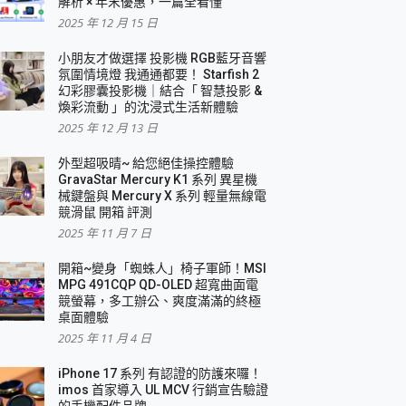
解析 × 年末優惠，一篇全看懂
2025 年 12 月 15 日
小朋友才做選擇 投影機 RGB藍牙音響
氛圍情境燈 我通通都要！ Starfish 2
幻彩膠囊投影機｜結合「 智慧投影 &
煥彩流動 」的沈浸式生活新體驗
2025 年 12 月 13 日
外型超吸晴~ 給您絕佳操控體驗
GravaStar Mercury K1 系列 異星機
械鍵盤與 Mercury X 系列 輕量無線電
競滑鼠 開箱 評測
2025 年 11 月 7 日
開箱~變身「蜘蛛人」椅子軍師！MSI
MPG 491CQP QD-OLED 超寬曲面電
競螢幕，多工辦公、爽度滿滿的終極
桌面體驗
2025 年 11 月 4 日
iPhone 17 系列 有認證的防護來囉！
imos 首家導入 UL MCV 行銷宣告驗證
的手機配件品牌