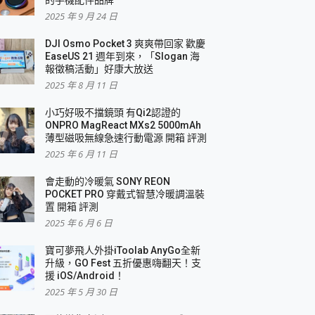
2025 年 9 月 24 日
DJI Osmo Pocket 3 爽爽帶回家 歡慶
EaseUS 21 週年到來，「Slogan 海
報徵稿活動」好康大放送
2025 年 8 月 11 日
小巧好吸不擋鏡頭 有Qi2認證的
ONPRO MagReact MXs2 5000mAh
薄型磁吸無線急速行動電源 開箱 評測
2025 年 6 月 11 日
會走動的冷暖氣 SONY REON
POCKET PRO 穿戴式智慧冷暖調溫裝
置 開箱 評測
2025 年 6 月 6 日
寶可夢飛人外掛iToolab AnyGo全新
升級，GO Fest 五折優惠嗨翻天！支
援 iOS/Android！
2025 年 5 月 30 日