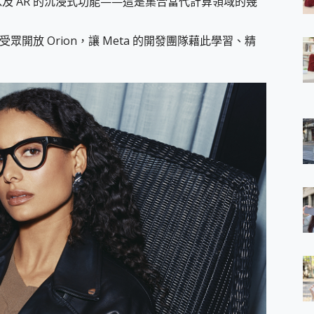
，以及 AR 的沉浸式功能——這是集合當代計算領域的幾
 7 Aura Edition 觸控AI筆電 開箱 評測
軍規、冰感變色實測，realme 14 5G 遊戲戰鬥值爆表，效能x娛樂全都
眾開放 Orion，讓 Meta 的開發團隊藉此學習、精
h、AirPods耳機 三個設備充電一起搞定 ONPRO MagReact™ M3 
eeArc」開放式耳掛耳機，無感配戴! 超穩超服貼，音質、通話也很
袋裡的 Zeiss 潮流攝影棚!
orock 衣莉莎白 H1 Neo分子篩洗脫烘 AI 滾筒洗衣機
 最完美的家 MSI Nest Docking Station 掌機專屬擴充底座 開箱
 中嘉寬頻 SoundBox 劇院串流盒 開箱 評測
ivo X200 Pro、vivo X200 就是這麼好拍
over 免費線上去聲器一鍵去除人聲 人聲 音樂分離 2024 消除人聲推薦
~~ iToolab AnyGo 魔物獵人 Now飛人 ios教學 不出門也可以
寶可夢飛人 AnyTo 不出門也可以飛遍全世界
容量 一次充5個設備 充好充滿 CUKTECH 酷態科 300W 微型充電站
簡單 EaseUS Data Recovery Wizard Free 18.0.0 
 EaseUS Partition Master 就是這麼簡單
1 VI 開箱! 相機實測! 長焦覆蓋更遠更清晰、2日長續航、頂尖影音娛樂
 評測~ 有深度的 Leica 影像旗艦手機! 加碼小旗艦 Xiaomi 14 開箱 評測
無線藍牙耳機智慧降噪升級、音質明亮溫潤，並支援雙設備連接~
來囉 完美保護 MSI Claw A1M-026TW 電競掌機
列 開箱 評測! 首搭蔡司光學鏡頭、攝影棚級柔光環、拍攝功能最好玩的美拍神