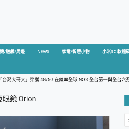
機/遊戲/周邊
NEWS
家電/智慧小物
小米3C 軟體
台灣大哥大」榮獲 4G/5G 在線率全球 NO.3 全台第一與全
卡」開箱評測~ 終結會議紀錄地獄，自動生成摘要報告，200+語言
m BS5 足球君開箱~ 短焦投影機 3千元就能擁有！ 折扣碼在這～
眼鏡 Orion
的 FireCuda X1070 SSD 固態硬碟開箱 評測
線設計 SpotCam Solo Eco 太陽能防水雲端攝影機 SpotCam
S
stige 14 AI+ D3MG-031TW 14吋 開箱評價，AI輕薄商務筆電 Co
FO
alme 16 Pro 開箱評價~ 2 億畫素 LumaColor 影像、持久續航與