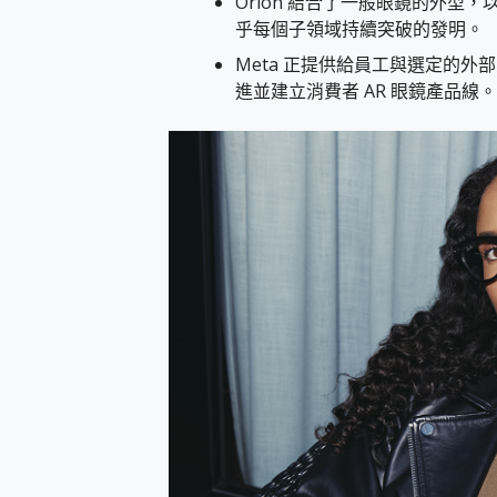
Orion 結合了一般眼鏡的外型
您的專屬AI 助手 Yoga Slim
乎每個子領域持續突破的發明。
realme 14 Pro 超硬
Meta 正提供給員工與選定的外部受
iPhone、Apple Watc
進並建立消費者 AR 眼鏡產品線。
動靜皆宜「HUAWEI Fr
好玩好拍 vivo V50 ~ 口
25種洗烘模式一機搞定! Rob
給 MSI Claw 系列電競掌機
B&O 精品級音響! Home+
2億 APO蔡司長焦神機降臨~ v
EaseUS Vocal Rem
3 個超值 MHN 飛人工具分享
Locawhere AnyTo 
小體積 40000mAh 超大
97.3% 恢復率，資料救援就是這麼
磁碟系統大風吹 有了 磁碟管理程式
全新 SONY Xperia 
Xiaomi 14 Ultra 開箱
vivo TWS 3e 真
MSI Claw 掌機專屬配件包 
人像旗艦 vivo V30 系