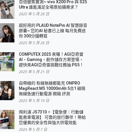
百倍變焦實測~ vivo X200 Pro 與 S25
Ultra 誰能滿足全場景拍攝需求？
2025 年 5 月 28 日
超好用的 PLAUD NotePin AI 智慧錄音
膠囊~ 您的AI 秘書已上線 每月免費送
你 300分鐘轉寫
2025 年 5 月 26 日
COMPUTEX 2025 來囉！AGI亞奇雷
AI・Gaming・創作儲存方案登場，
趕快來AGI亞奇雷挑戰任務抽 PS5！
2025 年 5 月 21 日
自帶線的 有線無線都能充 ONPRO
MagReact M5 10000mAh 5合1 磁吸
無線急速行動電源 開箱 評測
2025 年 5 月 19 日
飛利浦 JS7310 ⚡【電急便｜行動儲
能救車電源】 可靠的旅行夥伴！帶給
您優異的安全性與強大供電效能
2025 年 5 月 7 日