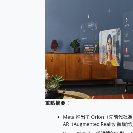
防窺黑科技 Galaxy S2
AI 支付 一錶搞定大小事 Xiao
超驚艷 讓人一眼就愛上 LENOV
美到讓人超想擁有 moto pad 
好用的 EaseUS Parti
一鍵修復模糊影片、舊照的 AI 
小朋友才做選擇 投影機 RG
式生活新體驗
外型超吸晴~ 給您絕佳操控體驗 
開箱~變身「蜘蛛人」椅子軍師
iPhone 17 系列 有認
DJI Osmo Pocket 3
小巧好吸不擋鏡頭 有Qi2認證
會走動的冷暖氣 SONY RE
寶可夢飛人外掛iToolab An
百倍變焦實測~ vivo X200
重點摘要：
超好用的 PLAUD NoteP
COMPUTEX 2025 來
Meta 推出了 Orion（先前代號
自帶線的 有線無線都能充 ONP
AR（Augmented Reality 擴
飛利浦 JS7310 ⚡【
是螢幕也是電視! 一機超多用途