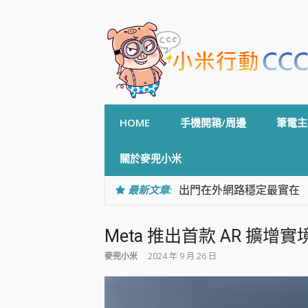
Skip
to
content
HOME
手機開箱/周邊
筆電主
關於麥兜小米
最新文章:
出門在外網路穩定最實在 「
「AUSNAT R1 錄音
CP 值天花板~ Bongco
Meta 推出首款 AR 擴增實境
專為 PC上的 XBOX和掌機設計
台灣製攝影機在這裡，100%全無
麥兜小米
2024 年 9 月 26 日
測
電力超超超持久 MSI 微星 Pre
超懂拍、耐用 AI 街拍機~ re