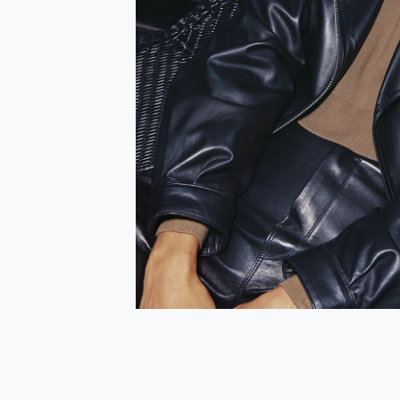
多個願望一次滿足 超強散熱 微星
一吸完美對位 擁有超強吸力
OPPO 哈蘇 300mm 專
Motorola edge 70 p
近八千元的 Soundcore L
ASUS Pad 全面應援 M