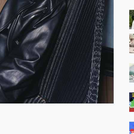
 MSI Claw A1M-026TW 電競掌機 開箱 評測
與超好用的隱磁支架 O-ONE MAG 最會吸的行動電源 開箱 評測
業增距鏡實測：Find X9 Ultra 光學長焦隨手拍，紀錄生活就是這麼
ro 及 moto g37 power上市，登錄在送飛利浦氣炸鍋
iberty 5 Pro Max，有螢幕的耳機會是智商稅嗎?
e Time，加碼愛奇藝黃金雙周卡體驗，專案價最低 NT$0 起