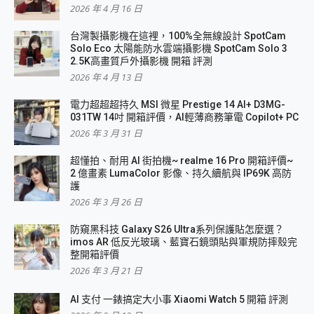
2026 年 4 月 16 日
台灣製攝影機在這裡，100%全無線設計 SpotCam
Solo Eco 太陽能防水雲端攝影機 SpotCam Solo 3
2.5K高畫質戶外攝影機 開箱 評測
2026 年 4 月 13 日
電力超超超持久 MSI 微星 Prestige 14 AI+ D3MG-
031TW 14吋 開箱評價，AI輕薄商務筆電 Copilot+ PC
2026 年 3 月 31 日
超懂拍、耐用 AI 街拍機~ realme 16 Pro 開箱評價~
2 億畫素 LumaColor 影像、持久續航與 IP69K 高防
護
2026 年 3 月 26 日
防窺黑科技 Galaxy S26 Ultra系列保護貼怎麼選？
imos AR 低反光玻璃、藍寶石鏡頭貼與軍規防摔殼完
整開箱評價
2026 年 3 月 21 日
AI 支付 一錶搞定大小事 Xiaomi Watch 5 開箱 評測