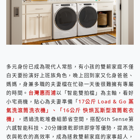
外型超吸晴~ 給您絕佳操控體驗 GravaStar Mercury K1 系列 異星機械鍵盤與 Mercury X 系列 輕量無線電競滑鼠 開箱 評測
開箱~變身「蜘蛛人」椅子軍師！MSI MPG 491CQP QD-OLED 超寬曲面電競螢幕，多工辦公、爽度滿滿的終極桌面體驗
iPhone 17 系列 有認證的防護來囉！ imos 首家導入 UL MCV 行銷宣告驗證的手機配件品牌
DJI Osmo Pocket 3 爽爽帶回家 歡慶 EaseUS 21 週年到來，「Slogan 海報徵稿活動」好康大放送
小巧好吸不擋鏡頭 有Qi2認證的 ONPRO MagReact MXs2 5000mAh薄型磁吸無線急速行動電源 開箱 評測
會走動的冷暖氣 SONY REON POCKET PRO 穿戴式智慧冷暖調溫裝置 開箱 評測
寶可夢飛人外掛iToolab AnyGo全新升級，GO Fest 五折優惠嗨翻天！支援 iOS/Android！
百倍變焦實測~ vivo X200 Pro 與 S25 Ultra 誰能滿足全場景拍攝需求？
超好用的 PLAUD NotePin AI 智慧錄音膠囊~ 您的AI 秘書已上線 每月免費送你 300分鐘轉寫
COMPUTEX 2025 來囉！AGI亞奇雷 AI・Gaming・創作儲存方案登場，趕快來AGI亞奇雷挑戰任務抽 PS5！
多元身份已成為現代人常態，有小孩的雙薪家庭不僅
自帶線的 有線無線都能充 ONPRO MagReact M5 10000mAh 5合1 磁吸無線急速行動電源 開箱 評測
白天要扮演好上班族角色，晚上回到家又化身爸爸、
飛利浦 JS7310 ⚡【電急便｜行動儲能救車電源】 可靠的旅行夥伴！帶給您優異的安全性與強大供電效能
是螢幕也是電視! 一機超多用途「MSI微星 Modern MD272UPSW 27型」 4K IPS 輕薄商用智慧聯網螢幕 開箱 評測
媽媽，身兼多職的夫妻檔在忙碌一天後很難擁有專屬
您的專屬AI 助手 Yoga Slim 7 Aura Edition 觸控AI筆電 開箱 評測
的時間。
台灣惠而浦
以「智能雙拍檔」為主軸，看好
realme 14 Pro 超硬軍規、冰感變色實測，realme 14 5G 遊戲戰鬥值爆表，效能x娛樂全都要！
小宅商機，貼心為夫妻準備「
17公斤 Load & Go 蒸
iPhone、Apple Watch、AirPods耳機 三個設備充電一起搞定 ONPRO MagReact™ M3 3 in 1可攜摺疊無線充電器 開箱 評測
氣洗滾筒洗衣機」、「16公斤 快烘瓦斯型滾筒乾衣
動靜皆宜「HUAWEI FreeArc」開放式耳掛耳機，無感配戴! 超穩超服貼，音質、通話也很優質
好玩好拍 vivo V50 ~ 口袋裡的 Zeiss 潮流攝影棚!
機」
，透過洗乾堆疊組節省空間，搭配6th Sense第
25種洗烘模式一機搞定! Roborock 衣莉莎白 H1 Neo分子篩洗脫烘 AI 滾筒洗衣機
六感智能科技、20分鐘速乾即烘即穿等優勢，提高洗
給 MSI Claw 系列電競掌機 最完美的家 MSI Nest Docking Station 掌機專屬擴充底座 開箱 評測
衣與乾衣的高效率，成為拯救雙薪家庭的家事超人，
B&O 精品級音響! Home+ 中嘉寬頻 SoundBox 劇院串流盒 開箱 評測