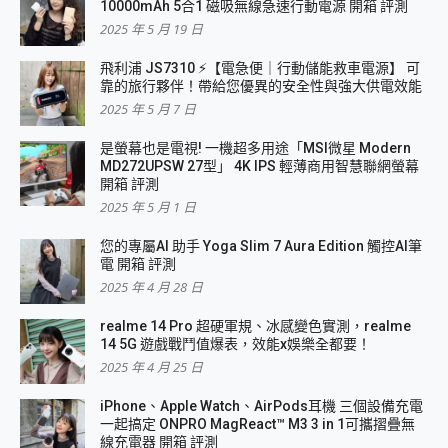
10000mAh 5合1 磁吸無線急速行動電源 開箱 評測
2025 年 5 月 19 日
飛利浦 JS7310 ⚡【電急便｜行動儲能救車電源】 可
靠的旅行夥伴！帶給您優異的安全性與強大供電效能
2025 年 5 月 7 日
是螢幕也是電視! 一機超多用途「MSI微星 Modern
MD272UPSW 27型」 4K IPS 輕薄商用智慧聯網螢幕
開箱 評測
2025 年 5 月 1 日
您的專屬AI 助手 Yoga Slim 7 Aura Edition 觸控AI筆
電 開箱 評測
2025 年 4 月 28 日
realme 14 Pro 超硬軍規、冰感變色實測，realme
14 5G 遊戲戰鬥值爆表，效能x娛樂全都要！
2025 年 4 月 25 日
iPhone、Apple Watch、AirPods耳機 三個設備充電
一起搞定 ONPRO MagReact™ M3 3 in 1可攜摺疊無
線充電器 開箱 評測