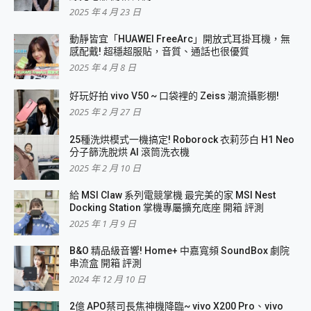
2025 年 4 月 23 日
動靜皆宜「HUAWEI FreeArc」開放式耳掛耳機，無
感配戴! 超穩超服貼，音質、通話也很優質
2025 年 4 月 8 日
好玩好拍 vivo V50 ~ 口袋裡的 Zeiss 潮流攝影棚!
2025 年 2 月 27 日
25種洗烘模式一機搞定! Roborock 衣莉莎白 H1 Neo
分子篩洗脫烘 AI 滾筒洗衣機
2025 年 2 月 10 日
給 MSI Claw 系列電競掌機 最完美的家 MSI Nest
Docking Station 掌機專屬擴充底座 開箱 評測
2025 年 1 月 9 日
B&O 精品級音響! Home+ 中嘉寬頻 SoundBox 劇院
串流盒 開箱 評測
2024 年 12 月 10 日
2億 APO蔡司長焦神機降臨~ vivo X200 Pro、vivo