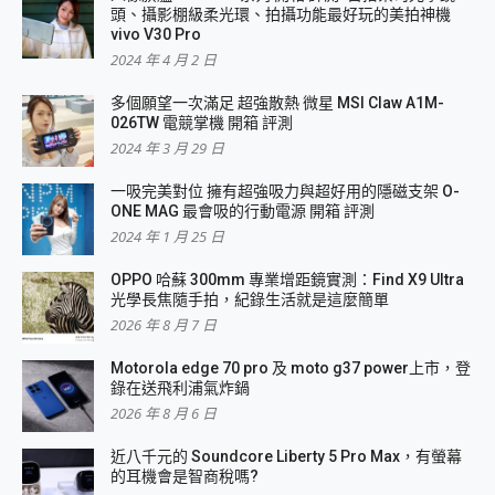
頭、攝影棚級柔光環、拍攝功能最好玩的美拍神機
vivo V30 Pro
2024 年 4 月 2 日
多個願望一次滿足 超強散熱 微星 MSI Claw A1M-
026TW 電競掌機 開箱 評測
2024 年 3 月 29 日
一吸完美對位 擁有超強吸力與超好用的隱磁支架 O-
ONE MAG 最會吸的行動電源 開箱 評測
2024 年 1 月 25 日
OPPO 哈蘇 300mm 專業增距鏡實測：Find X9 Ultra
光學長焦隨手拍，紀錄生活就是這麼簡單
2026 年 8 月 7 日
Motorola edge 70 pro 及 moto g37 power上市，登
錄在送飛利浦氣炸鍋
2026 年 8 月 6 日
近八千元的 Soundcore Liberty 5 Pro Max，有螢幕
的耳機會是智商稅嗎?