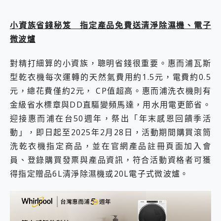
小資族省錢秘笈 指定產品免費送清淨除濕機、電子
微波爐
對精打細算的小資族，聰明省錢很重要。惠而浦瓦斯
型乾衣機每次運轉的天然氣費用約1.5元，電費約0.5
元，總花費僅約2元， CP值超高。惠而浦洗衣機則有
金級省水標章與DD直驅變頻馬達，用水用電更節省。
迎接惠而浦在台50週年，祭出「年末感恩回饋季活
動」，即日起至2025年2月28日，活動期間購買滾筒
洗乾衣機指定商品，並在官網產品註冊頁面加入會
員、登錄購買發票與產品資訊，符合活動資格者可獲
得指定贈品6L清淨除濕機或20L電子式微波爐。