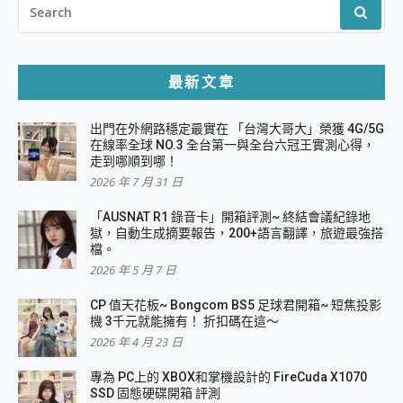
FOR:
最新文章
出門在外網路穩定最實在 「台灣大哥大」榮獲 4G/5G
在線率全球 NO.3 全台第一與全台六冠王實測心得，
走到哪順到哪！
2026 年 7 月 31 日
「AUSNAT R1 錄音卡」開箱評測~ 終結會議紀錄地
獄，自動生成摘要報告，200+語言翻譯，旅遊最強搭
檔。
2026 年 5 月 7 日
CP 值天花板~ Bongcom BS5 足球君開箱~ 短焦投影
機 3千元就能擁有！ 折扣碼在這～
2026 年 4 月 23 日
專為 PC上的 XBOX和掌機設計的 FireCuda X1070
SSD 固態硬碟開箱 評測