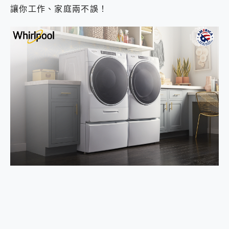
讓你工作、家庭兩不誤！
2億 APO蔡司長焦神機降臨~ vivo X200 Pro、vivo X200 就是這麼好拍
EaseUS Vocal Remover 免費線上去聲器一鍵去除人聲 人聲 音樂分離 2024 消除人聲推薦
3 個超值 MHN 飛人工具分享~~ iToolab AnyGo 魔物獵人 Now飛人 ios教學 不出門也可以到處走
Locawhere AnyTo 寶可夢飛人 AnyTo 不出門也可以飛遍全世界
小體積 40000mAh 超大容量 一次充5個設備 充好充滿 CUKTECH 酷態科 300W 微型充電站 開箱 評測
97.3% 恢復率，資料救援就是這麼簡單 EaseUS Data Recovery Wizard Free 18.0.0 業界最好的資料救援軟體
磁碟系統大風吹 有了 磁碟管理程式 EaseUS Partition Master 就是這麼簡單
全新 SONY Xperia 1 VI 開箱! 相機實測! 長焦覆蓋更遠更清晰、2日長續航、頂尖影音娛樂效能~
Xiaomi 14 Ultra 開箱 評測~ 有深度的 Leica 影像旗艦手機! 加碼小旗艦 Xiaomi 14 開箱 評測
vivo TWS 3e 真無線藍牙耳機智慧降噪升級、音質明亮溫潤，並支援雙設備連接~
MSI Claw 掌機專屬配件包 來囉 完美保護 MSI Claw A1M-026TW 電競掌機
人像旗艦 vivo V30 系列 開箱 評測! 首搭蔡司光學鏡頭、攝影棚級柔光環、拍攝功能最好玩的美拍神機 vivo V30 Pro
多個願望一次滿足 超強散熱 微星 MSI Claw A1M-026TW 電競掌機 開箱 評測
一吸完美對位 擁有超強吸力與超好用的隱磁支架 O-ONE MAG 最會吸的行動電源 開箱 評測
OPPO 哈蘇 300mm 專業增距鏡實測：Find X9 Ultra 光學長焦隨手拍，紀錄生活就是這麼簡單
Motorola edge 70 pro 及 moto g37 power上市，登錄在送飛利浦氣炸鍋
近八千元的 Soundcore Liberty 5 Pro Max，有螢幕的耳機會是智商稅嗎?
ASUS Pad 全面應援 Me Time，加碼愛奇藝黃金雙周卡體驗，專案價最低 NT$0 起