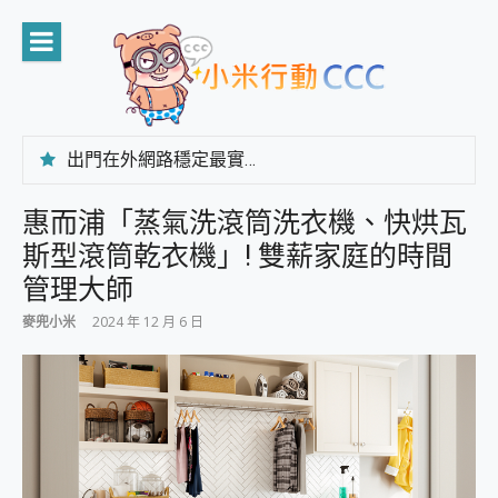
Skip
to
content
出門在外網路穩定最實在 「台灣大哥大」榮獲 4G/5G 在線率全球 NO.3 全台第一與全台六冠王實測心得，走到哪順到哪！
「AUSNAT R1 錄音卡」開箱評測~ 終結會議紀錄地獄，自動生成摘要報告，200+語言翻譯，旅遊最強搭檔。
CP 值天花板~ Bongcom BS5 足球君開箱~ 短焦投影機 3千元就能擁有！ 折扣碼在這～
惠而浦「蒸氣洗滾筒洗衣機、快烘瓦
專為 PC上的 XBOX和掌機設計的 FireCuda X1070 SSD 固態硬碟開箱 評測
斯型滾筒乾衣機」! 雙薪家庭的時間
台灣製攝影機在這裡，100%全無線設計 SpotCam Solo Eco 太陽能防水雲端攝影機 SpotCam Solo 3 2.5K高畫質戶外攝影機 開箱 評測
電力超超超持久 MSI 微星 Prestige 14 AI+ D3MG-031TW 14吋 開箱評價，AI輕薄商務筆電 Copilot+ PC
管理大師
超懂拍、耐用 AI 街拍機~ realme 16 Pro 開箱評價~ 2 億畫素 LumaColor 影像、持久續航與 IP69K 高防護
麥兜小米
2024 年 12 月 6 日
防窺黑科技 Galaxy S26 Ultra系列保護貼怎麼選？imos AR 低反光玻璃、藍寶石鏡頭貼與軍規防摔殼完整開箱評價
AI 支付 一錶搞定大小事 Xiaomi Watch 5 開箱 評測
超驚艷 讓人一眼就愛上 LENOVO 聯想 Yoga Book 9 14吋 AI輕薄筆電 開箱 評測
美到讓人超想擁有 moto pad 60 系列 與 Moto | Swarovski razr 60 冰藍限定版本 開箱 評測
好用的 EaseUS Partition Master 讓您輕鬆的移除與格式化有防寫保護的隨身碟或SD卡
一鍵修復模糊影片、舊照的 AI 好幫手! VideoProc Converter AI 新版全解析 × 年末優惠，一篇全看懂
小朋友才做選擇 投影機 RGB藍牙音響 氛圍情境燈 我通通都要！ Starfish 2 幻彩膠囊投影機｜結合「 智慧投影 & 煥彩流動 」的沈浸式生活新體驗