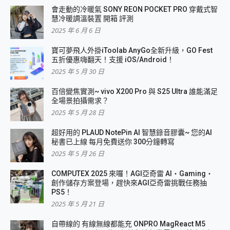
會走動的冷暖氣 SONY REON POCKET PRO 穿戴式智
慧冷暖調溫裝置 開箱 評測
2025 年 6 月 6 日
寶可夢飛人外掛iToolab AnyGo全新升級，GO Fest
五折優惠嗨翻天！支援 iOS/Android！
2025 年 5 月 30 日
百倍變焦實測~ vivo X200 Pro 與 S25 Ultra 誰能滿足
全場景拍攝需求？
2025 年 5 月 28 日
超好用的 PLAUD NotePin AI 智慧錄音膠囊~ 您的AI
秘書已上線 每月免費送你 300分鐘轉寫
2025 年 5 月 26 日
COMPUTEX 2025 來囉！AGI亞奇雷 AI・Gaming・
創作儲存方案登場，趕快來AGI亞奇雷挑戰任務抽
PS5！
2025 年 5 月 21 日
自帶線的 有線無線都能充 ONPRO MagReact M5