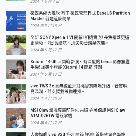
2024 年 6 月 7 日
磁碟系統大風吹 有了 磁碟管理程式 EaseUS Partition
Master 就是這麼簡單
2024 年 5 月 18 日
全新 SONY Xperia 1 VI 開箱! 相機實測! 長焦覆蓋更遠
更清晰、2日長續航、頂尖影音娛樂效能~
2024 年 5 月 17 日
Xiaomi 14 Ultra 開箱 評測~ 有深度的 Leica 影像旗艦
手機! 加碼小旗艦 Xiaomi 14 開箱 評測
2024 年 5 月 13 日
vivo TWS 3e 真無線藍牙耳機智慧降噪升級、音質明
亮溫潤，並支援雙設備連接~
2024 年 4 月 25 日
MSI Claw 掌機專屬配件包 來囉 完美保護 MSI Claw
A1M-026TW 電競掌機
2024 年 4 月 17 日
人像旗艦 vivo V30 系列 開箱 評測! 首搭蔡司光學鏡