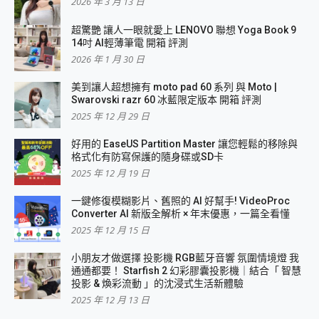
2026 年 3 月 13 日
超驚艷 讓人一眼就愛上 LENOVO 聯想 Yoga Book 9
14吋 AI輕薄筆電 開箱 評測
2026 年 1 月 30 日
美到讓人超想擁有 moto pad 60 系列 與 Moto |
Swarovski razr 60 冰藍限定版本 開箱 評測
2025 年 12 月 29 日
好用的 EaseUS Partition Master 讓您輕鬆的移除與
格式化有防寫保護的隨身碟或SD卡
2025 年 12 月 19 日
一鍵修復模糊影片、舊照的 AI 好幫手! VideoProc
Converter AI 新版全解析 × 年末優惠，一篇全看懂
2025 年 12 月 15 日
小朋友才做選擇 投影機 RGB藍牙音響 氛圍情境燈 我
通通都要！ Starfish 2 幻彩膠囊投影機｜結合「 智慧
投影 & 煥彩流動 」的沈浸式生活新體驗
2025 年 12 月 13 日