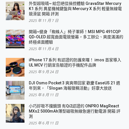
外型超吸晴~ 給您絕佳操控體驗 GravaStar Mercury
K1 系列 異星機械鍵盤與 Mercury X 系列 輕量無線電
競滑鼠 開箱 評測
2025 年 11 月 7 日
開箱~變身「蜘蛛人」椅子軍師！MSI MPG 491CQP
QD-OLED 超寬曲面電競螢幕，多工辦公、爽度滿滿的
終極桌面體驗
2025 年 11 月 4 日
iPhone 17 系列 有認證的防護來囉！ imos 首家導入
UL MCV 行銷宣告驗證的手機配件品牌
2025 年 9 月 24 日
DJI Osmo Pocket 3 爽爽帶回家 歡慶 EaseUS 21 週
年到來，「Slogan 海報徵稿活動」好康大放送
2025 年 8 月 11 日
小巧好吸不擋鏡頭 有Qi2認證的 ONPRO MagReact
MXs2 5000mAh薄型磁吸無線急速行動電源 開箱 評
測
2025 年 6 月 11 日