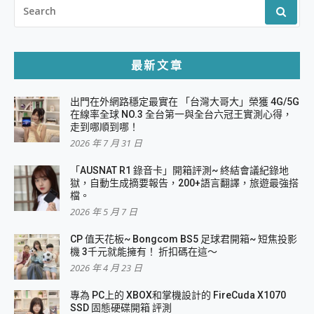
SEARCH
FOR:
最新文章
出門在外網路穩定最實在 「台灣大哥大」榮獲 4G/5G
在線率全球 NO.3 全台第一與全台六冠王實測心得，
走到哪順到哪！
2026 年 7 月 31 日
「AUSNAT R1 錄音卡」開箱評測~ 終結會議紀錄地
獄，自動生成摘要報告，200+語言翻譯，旅遊最強搭
檔。
2026 年 5 月 7 日
CP 值天花板~ Bongcom BS5 足球君開箱~ 短焦投影
機 3千元就能擁有！ 折扣碼在這～
2026 年 4 月 23 日
專為 PC上的 XBOX和掌機設計的 FireCuda X1070
SSD 固態硬碟開箱 評測