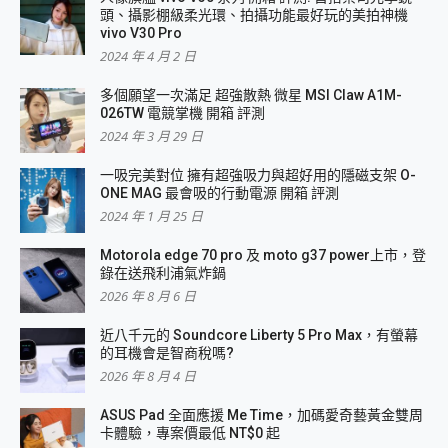
頭、攝影棚級柔光環、拍攝功能最好玩的美拍神機
vivo V30 Pro
2024 年 4 月 2 日
多個願望一次滿足 超強散熱 微星 MSI Claw A1M-
026TW 電競掌機 開箱 評測
2024 年 3 月 29 日
一吸完美對位 擁有超強吸力與超好用的隱磁支架 O-
ONE MAG 最會吸的行動電源 開箱 評測
2024 年 1 月 25 日
Motorola edge 70 pro 及 moto g37 power上市，登
錄在送飛利浦氣炸鍋
2026 年 8 月 6 日
近八千元的 Soundcore Liberty 5 Pro Max，有螢幕
的耳機會是智商稅嗎?
2026 年 8 月 4 日
ASUS Pad 全面應援 Me Time，加碼愛奇藝黃金雙周
卡體驗，專案價最低 NT$0 起