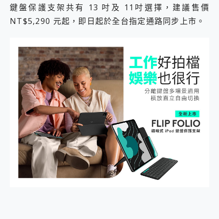
鍵盤保護支架共有 13 吋及 11吋選擇，建議售價
2億 APO蔡司長焦神機降臨~ vivo X200 Pro、vivo X200 就是這麼好拍
EaseUS Vocal Remover 免費線上去聲器一鍵去除人聲 人聲 音樂分離 2024 消除人聲推薦
NT$5,290 元起，即日起於全台指定通路同步上市。
3 個超值 MHN 飛人工具分享~~ iToolab AnyGo 魔物獵人 Now飛人 ios教學 不出門也可以到處走
Locawhere AnyTo 寶可夢飛人 AnyTo 不出門也可以飛遍全世界
小體積 40000mAh 超大容量 一次充5個設備 充好充滿 CUKTECH 酷態科 300W 微型充電站 開箱 評測
97.3% 恢復率，資料救援就是這麼簡單 EaseUS Data Recovery Wizard Free 18.0.0 業界最好的資料救援軟體
磁碟系統大風吹 有了 磁碟管理程式 EaseUS Partition Master 就是這麼簡單
全新 SONY Xperia 1 VI 開箱! 相機實測! 長焦覆蓋更遠更清晰、2日長續航、頂尖影音娛樂效能~
Xiaomi 14 Ultra 開箱 評測~ 有深度的 Leica 影像旗艦手機! 加碼小旗艦 Xiaomi 14 開箱 評測
vivo TWS 3e 真無線藍牙耳機智慧降噪升級、音質明亮溫潤，並支援雙設備連接~
MSI Claw 掌機專屬配件包 來囉 完美保護 MSI Claw A1M-026TW 電競掌機
人像旗艦 vivo V30 系列 開箱 評測! 首搭蔡司光學鏡頭、攝影棚級柔光環、拍攝功能最好玩的美拍神機 vivo V30 Pro
多個願望一次滿足 超強散熱 微星 MSI Claw A1M-026TW 電競掌機 開箱 評測
一吸完美對位 擁有超強吸力與超好用的隱磁支架 O-ONE MAG 最會吸的行動電源 開箱 評測
Motorola edge 70 pro 及 moto g37 power上市，登錄在送飛利浦氣炸鍋
近八千元的 Soundcore Liberty 5 Pro Max，有螢幕的耳機會是智商稅嗎?
ASUS Pad 全面應援 Me Time，加碼愛奇藝黃金雙周卡體驗，專案價最低 NT$0 起
榮耀 HONOR 600 Pro x MOLLY Limited Edition 限量版開賣，攜手味全龍進駐大巨蛋萬人盛典