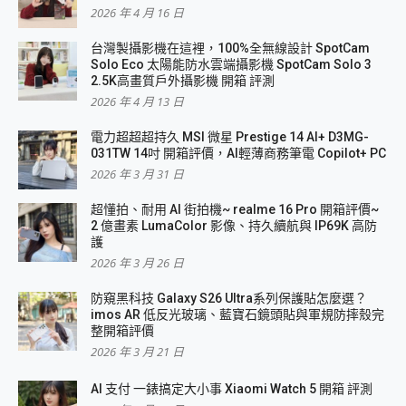
2026 年 4 月 16 日
台灣製攝影機在這裡，100%全無線設計 SpotCam
Solo Eco 太陽能防水雲端攝影機 SpotCam Solo 3
2.5K高畫質戶外攝影機 開箱 評測
2026 年 4 月 13 日
電力超超超持久 MSI 微星 Prestige 14 AI+ D3MG-
031TW 14吋 開箱評價，AI輕薄商務筆電 Copilot+ PC
2026 年 3 月 31 日
超懂拍、耐用 AI 街拍機~ realme 16 Pro 開箱評價~
2 億畫素 LumaColor 影像、持久續航與 IP69K 高防
護
2026 年 3 月 26 日
防窺黑科技 Galaxy S26 Ultra系列保護貼怎麼選？
imos AR 低反光玻璃、藍寶石鏡頭貼與軍規防摔殼完
整開箱評價
2026 年 3 月 21 日
AI 支付 一錶搞定大小事 Xiaomi Watch 5 開箱 評測