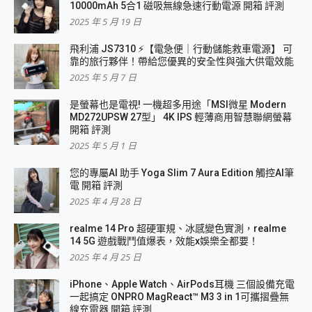
10000mAh 5合1 磁吸無線急速行動電源 開箱 評測
2025 年 5 月 19 日
飛利浦 JS7310 ⚡【電急便｜行動儲能救車電源】 可
靠的旅行夥伴！帶給您優異的安全性與強大供電效能
2025 年 5 月 7 日
是螢幕也是電視! 一機超多用途「MSI微星 Modern
MD272UPSW 27型」 4K IPS 輕薄商用智慧聯網螢幕
開箱 評測
2025 年 5 月 1 日
您的專屬AI 助手 Yoga Slim 7 Aura Edition 觸控AI筆
電 開箱 評測
2025 年 4 月 28 日
realme 14 Pro 超硬軍規、冰感變色實測，realme
14 5G 遊戲戰鬥值爆表，效能x娛樂全都要！
2025 年 4 月 25 日
iPhone、Apple Watch、AirPods耳機 三個設備充電
一起搞定 ONPRO MagReact™ M3 3 in 1可攜摺疊無
線充電器 開箱 評測