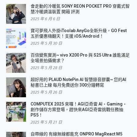
會走動的冷暖氣 SONY REON POCKET PRO 穿戴式智
慧冷暖調溫裝置 開箱 評測
2025 年 6 月 6 日
寶可夢飛人外掛iToolab AnyGo全新升級，GO Fest
五折優惠嗨翻天！支援 iOS/Android！
2025 年 5 月 30 日
百倍變焦實測~ vivo X200 Pro 與 S25 Ultra 誰能滿足
全場景拍攝需求？
2025 年 5 月 28 日
超好用的 PLAUD NotePin AI 智慧錄音膠囊~ 您的AI
秘書已上線 每月免費送你 300分鐘轉寫
2025 年 5 月 26 日
COMPUTEX 2025 來囉！AGI亞奇雷 AI・Gaming・
創作儲存方案登場，趕快來AGI亞奇雷挑戰任務抽
PS5！
2025 年 5 月 21 日
自帶線的 有線無線都能充 ONPRO MagReact M5