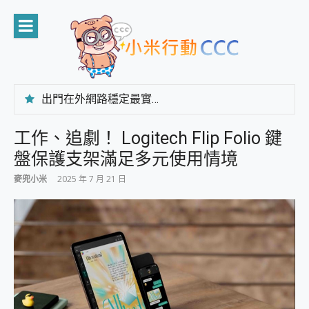
Skip
to
content
出門在外網路穩定最實在 「台灣大哥大」榮獲 4G/5G 在線率全球 NO.3 全台第一與全台六冠王實測心得，走到哪順到哪！
「AUSNAT R1 錄音卡」開箱評測~ 終結會議紀錄地獄，自動生成摘要報告，200+語言翻譯，旅遊最強搭檔。
CP 值天花板~ Bongcom BS5 足球君開箱~ 短焦投影機 3千元就能擁有！ 折扣碼在這～
工作、追劇！ Logitech Flip Folio 鍵
專為 PC上的 XBOX和掌機設計的 FireCuda X1070 SSD 固態硬碟開箱 評測
盤保護支架滿足多元使用情境
台灣製攝影機在這裡，100%全無線設計 SpotCam Solo Eco 太陽能防水雲端攝影機 SpotCam Solo 3 2.5K高畫質戶外攝影機 開箱 評測
電力超超超持久 MSI 微星 Prestige 14 AI+ D3MG-031TW 14吋 開箱評價，AI輕薄商務筆電 Copilot+ PC
麥兜小米
2025 年 7 月 21 日
超懂拍、耐用 AI 街拍機~ realme 16 Pro 開箱評價~ 2 億畫素 LumaColor 影像、持久續航與 IP69K 高防護
防窺黑科技 Galaxy S26 Ultra系列保護貼怎麼選？imos AR 低反光玻璃、藍寶石鏡頭貼與軍規防摔殼完整開箱評價
AI 支付 一錶搞定大小事 Xiaomi Watch 5 開箱 評測
超驚艷 讓人一眼就愛上 LENOVO 聯想 Yoga Book 9 14吋 AI輕薄筆電 開箱 評測
美到讓人超想擁有 moto pad 60 系列 與 Moto | Swarovski razr 60 冰藍限定版本 開箱 評測
好用的 EaseUS Partition Master 讓您輕鬆的移除與格式化有防寫保護的隨身碟或SD卡
一鍵修復模糊影片、舊照的 AI 好幫手! VideoProc Converter AI 新版全解析 × 年末優惠，一篇全看懂
小朋友才做選擇 投影機 RGB藍牙音響 氛圍情境燈 我通通都要！ Starfish 2 幻彩膠囊投影機｜結合「 智慧投影 & 煥彩流動 」的沈浸式生活新體驗