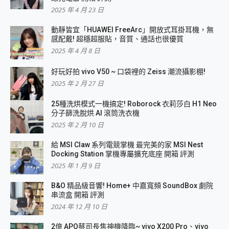
2025 年 4 月 23 日
動靜皆宜「HUAWEI FreeArc」開放式耳掛耳機，無
感配戴! 超穩超服貼，音質、通話也很優質
2025 年 4 月 8 日
好玩好拍 vivo V50 ~ 口袋裡的 Zeiss 潮流攝影棚!
2025 年 2 月 27 日
25種洗烘模式一機搞定! Roborock 衣莉莎白 H1 Neo
分子篩洗脫烘 AI 滾筒洗衣機
2025 年 2 月 10 日
給 MSI Claw 系列電競掌機 最完美的家 MSI Nest
Docking Station 掌機專屬擴充底座 開箱 評測
2025 年 1 月 9 日
B&O 精品級音響! Home+ 中嘉寬頻 SoundBox 劇院
串流盒 開箱 評測
2024 年 12 月 10 日
2億 APO蔡司長焦神機降臨~ vivo X200 Pro、vivo