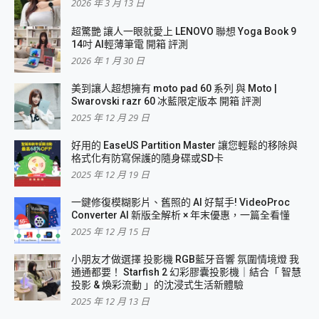
2026 年 3 月 13 日
超驚艷 讓人一眼就愛上 LENOVO 聯想 Yoga Book 9
14吋 AI輕薄筆電 開箱 評測
2026 年 1 月 30 日
美到讓人超想擁有 moto pad 60 系列 與 Moto |
Swarovski razr 60 冰藍限定版本 開箱 評測
2025 年 12 月 29 日
好用的 EaseUS Partition Master 讓您輕鬆的移除與
格式化有防寫保護的隨身碟或SD卡
2025 年 12 月 19 日
一鍵修復模糊影片、舊照的 AI 好幫手! VideoProc
Converter AI 新版全解析 × 年末優惠，一篇全看懂
2025 年 12 月 15 日
小朋友才做選擇 投影機 RGB藍牙音響 氛圍情境燈 我
通通都要！ Starfish 2 幻彩膠囊投影機｜結合「 智慧
投影 & 煥彩流動 」的沈浸式生活新體驗
2025 年 12 月 13 日