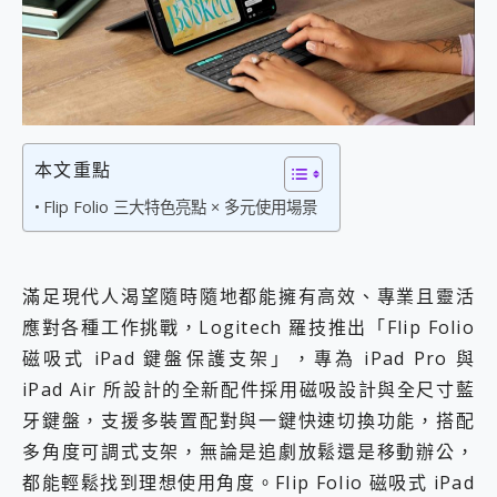
外型超吸晴~ 給您絕佳操控體驗 GravaStar Mercury K1 系列 異星機械鍵盤與 Mercury X 系列 輕量無線電競滑鼠 開箱 評測
開箱~變身「蜘蛛人」椅子軍師！MSI MPG 491CQP QD-OLED 超寬曲面電競螢幕，多工辦公、爽度滿滿的終極桌面體驗
iPhone 17 系列 有認證的防護來囉！ imos 首家導入 UL MCV 行銷宣告驗證的手機配件品牌
DJI Osmo Pocket 3 爽爽帶回家 歡慶 EaseUS 21 週年到來，「Slogan 海報徵稿活動」好康大放送
小巧好吸不擋鏡頭 有Qi2認證的 ONPRO MagReact MXs2 5000mAh薄型磁吸無線急速行動電源 開箱 評測
會走動的冷暖氣 SONY REON POCKET PRO 穿戴式智慧冷暖調溫裝置 開箱 評測
寶可夢飛人外掛iToolab AnyGo全新升級，GO Fest 五折優惠嗨翻天！支援 iOS/Android！
本文重點
百倍變焦實測~ vivo X200 Pro 與 S25 Ultra 誰能滿足全場景拍攝需求？
超好用的 PLAUD NotePin AI 智慧錄音膠囊~ 您的AI 秘書已上線 每月免費送你 300分鐘轉寫
Flip Folio 三大特色亮點 × 多元使用場景
COMPUTEX 2025 來囉！AGI亞奇雷 AI・Gaming・創作儲存方案登場，趕快來AGI亞奇雷挑戰任務抽 PS5！
自帶線的 有線無線都能充 ONPRO MagReact M5 10000mAh 5合1 磁吸無線急速行動電源 開箱 評測
飛利浦 JS7310 ⚡【電急便｜行動儲能救車電源】 可靠的旅行夥伴！帶給您優異的安全性與強大供電效能
滿足現代人渴望隨時隨地都能擁有高效、專業且靈活
是螢幕也是電視! 一機超多用途「MSI微星 Modern MD272UPSW 27型」 4K IPS 輕薄商用智慧聯網螢幕 開箱 評測
您的專屬AI 助手 Yoga Slim 7 Aura Edition 觸控AI筆電 開箱 評測
應對各種工作挑戰，Logitech 羅技推出「Flip Folio
realme 14 Pro 超硬軍規、冰感變色實測，realme 14 5G 遊戲戰鬥值爆表，效能x娛樂全都要！
磁吸式 iPad 鍵盤保護支架」，專為 iPad Pro 與
iPhone、Apple Watch、AirPods耳機 三個設備充電一起搞定 ONPRO MagReact™ M3 3 in 1可攜摺疊無線充電器 開箱 評測
iPad Air 所設計的全新配件採用磁吸設計與全尺寸藍
動靜皆宜「HUAWEI FreeArc」開放式耳掛耳機，無感配戴! 超穩超服貼，音質、通話也很優質
牙鍵盤，支援多裝置配對與一鍵快速切換功能，搭配
好玩好拍 vivo V50 ~ 口袋裡的 Zeiss 潮流攝影棚!
25種洗烘模式一機搞定! Roborock 衣莉莎白 H1 Neo分子篩洗脫烘 AI 滾筒洗衣機
多角度可調式支架，無論是追劇放鬆還是移動辦公，
給 MSI Claw 系列電競掌機 最完美的家 MSI Nest Docking Station 掌機專屬擴充底座 開箱 評測
都能輕鬆找到理想使用角度。Flip Folio 磁吸式 iPad
B&O 精品級音響! Home+ 中嘉寬頻 SoundBox 劇院串流盒 開箱 評測