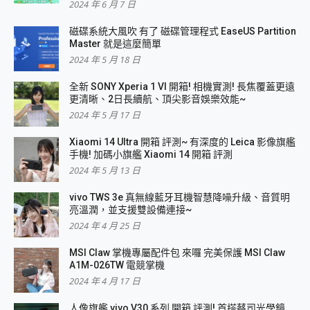
2024 年 6 月 7 日
磁碟系統大風吹 有了 磁碟管理程式 EaseUS Partition
Master 就是這麼簡單
2024 年 5 月 18 日
全新 SONY Xperia 1 VI 開箱! 相機實測! 長焦覆蓋更遠
更清晰、2日長續航、頂尖影音娛樂效能~
2024 年 5 月 17 日
Xiaomi 14 Ultra 開箱 評測~ 有深度的 Leica 影像旗艦
手機! 加碼小旗艦 Xiaomi 14 開箱 評測
2024 年 5 月 13 日
vivo TWS 3e 真無線藍牙耳機智慧降噪升級、音質明
亮溫潤，並支援雙設備連接~
2024 年 4 月 25 日
MSI Claw 掌機專屬配件包 來囉 完美保護 MSI Claw
A1M-026TW 電競掌機
2024 年 4 月 17 日
人像旗艦 vivo V30 系列 開箱 評測! 首搭蔡司光學鏡