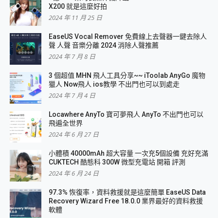
X200 就是這麼好拍
2024 年 11 月 25 日
EaseUS Vocal Remover 免費線上去聲器一鍵去除人
聲 人聲 音樂分離 2024 消除人聲推薦
2024 年 7 月 8 日
3 個超值 MHN 飛人工具分享~~ iToolab AnyGo 魔物
獵人 Now飛人 ios教學 不出門也可以到處走
2024 年 7 月 4 日
Locawhere AnyTo 寶可夢飛人 AnyTo 不出門也可以
飛遍全世界
2024 年 6 月 27 日
小體積 40000mAh 超大容量 一次充5個設備 充好充滿
CUKTECH 酷態科 300W 微型充電站 開箱 評測
2024 年 6 月 24 日
97.3% 恢復率，資料救援就是這麼簡單 EaseUS Data
Recovery Wizard Free 18.0.0 業界最好的資料救援
軟體