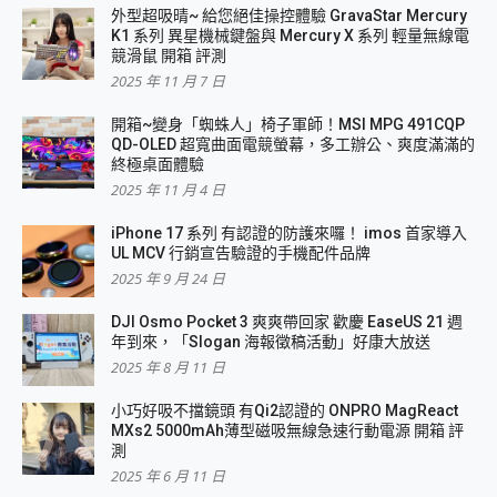
外型超吸晴~ 給您絕佳操控體驗 GravaStar Mercury
K1 系列 異星機械鍵盤與 Mercury X 系列 輕量無線電
競滑鼠 開箱 評測
2025 年 11 月 7 日
開箱~變身「蜘蛛人」椅子軍師！MSI MPG 491CQP
QD-OLED 超寬曲面電競螢幕，多工辦公、爽度滿滿的
終極桌面體驗
2025 年 11 月 4 日
iPhone 17 系列 有認證的防護來囉！ imos 首家導入
UL MCV 行銷宣告驗證的手機配件品牌
2025 年 9 月 24 日
DJI Osmo Pocket 3 爽爽帶回家 歡慶 EaseUS 21 週
年到來，「Slogan 海報徵稿活動」好康大放送
2025 年 8 月 11 日
小巧好吸不擋鏡頭 有Qi2認證的 ONPRO MagReact
MXs2 5000mAh薄型磁吸無線急速行動電源 開箱 評
測
2025 年 6 月 11 日