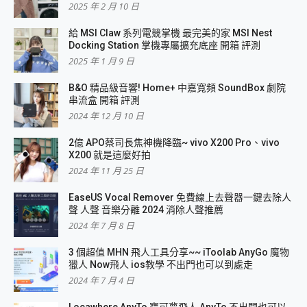
2025 年 2 月 10 日
給 MSI Claw 系列電競掌機 最完美的家 MSI Nest
Docking Station 掌機專屬擴充底座 開箱 評測
2025 年 1 月 9 日
B&O 精品級音響! Home+ 中嘉寬頻 SoundBox 劇院
串流盒 開箱 評測
2024 年 12 月 10 日
2億 APO蔡司長焦神機降臨~ vivo X200 Pro、vivo
X200 就是這麼好拍
2024 年 11 月 25 日
EaseUS Vocal Remover 免費線上去聲器一鍵去除人
聲 人聲 音樂分離 2024 消除人聲推薦
2024 年 7 月 8 日
3 個超值 MHN 飛人工具分享~~ iToolab AnyGo 魔物
獵人 Now飛人 ios教學 不出門也可以到處走
2024 年 7 月 4 日
Locawhere AnyTo 寶可夢飛人 AnyTo 不出門也可以