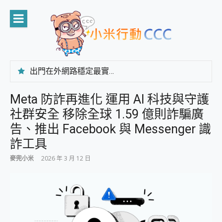
Skip
to
content
出門在外網路穩定最實在 「台灣大哥大」榮獲 4G/5G 在線率全球 NO.3 全台第一與全台六冠王實測心得，走到哪順到哪！
「AUSNAT R1 錄音卡」開箱評測~ 終結會議紀錄地獄，自動生成摘要報告，200+語言翻譯，旅遊最強搭檔。
CP 值天花板~ Bongcom BS5 足球君開箱~ 短焦投影機 3千元就能擁有！ 折扣碼在這～
Meta 防詐再進化 運用 AI 科技與守護
專為 PC上的 XBOX和掌機設計的 FireCuda X1070 SSD 固態硬碟開箱 評測
社群安全 移除全球 1.59 億則詐騙廣
台灣製攝影機在這裡，100%全無線設計 SpotCam Solo Eco 太陽能防水雲端攝影機 SpotCam Solo 3 2.5K高畫質戶外攝影機 開箱 評測
電力超超超持久 MSI 微星 Prestige 14 AI+ D3MG-031TW 14吋 開箱評價，AI輕薄商務筆電 Copilot+ PC
告、推出 Facebook 與 Messenger 識
超懂拍、耐用 AI 街拍機~ realme 16 Pro 開箱評價~ 2 億畫素 LumaColor 影像、持久續航與 IP69K 高防護
詐工具
防窺黑科技 Galaxy S26 Ultra系列保護貼怎麼選？imos AR 低反光玻璃、藍寶石鏡頭貼與軍規防摔殼完整開箱評價
AI 支付 一錶搞定大小事 Xiaomi Watch 5 開箱 評測
麥兜小米
2026 年 3 月 12 日
超驚艷 讓人一眼就愛上 LENOVO 聯想 Yoga Book 9 14吋 AI輕薄筆電 開箱 評測
美到讓人超想擁有 moto pad 60 系列 與 Moto | Swarovski razr 60 冰藍限定版本 開箱 評測
好用的 EaseUS Partition Master 讓您輕鬆的移除與格式化有防寫保護的隨身碟或SD卡
一鍵修復模糊影片、舊照的 AI 好幫手! VideoProc Converter AI 新版全解析 × 年末優惠，一篇全看懂
小朋友才做選擇 投影機 RGB藍牙音響 氛圍情境燈 我通通都要！ Starfish 2 幻彩膠囊投影機｜結合「 智慧投影 & 煥彩流動 」的沈浸式生活新體驗