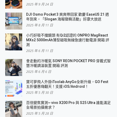
2025 年 9 月 24 日
DJI Osmo Pocket 3 爽爽帶回家 歡慶 EaseUS 21 週
年到來，「Slogan 海報徵稿活動」好康大放送
2025 年 8 月 11 日
小巧好吸不擋鏡頭 有Qi2認證的 ONPRO MagReact
MXs2 5000mAh薄型磁吸無線急速行動電源 開箱 評
測
2025 年 6 月 11 日
會走動的冷暖氣 SONY REON POCKET PRO 穿戴式智
慧冷暖調溫裝置 開箱 評測
2025 年 6 月 6 日
寶可夢飛人外掛iToolab AnyGo全新升級，GO Fest
五折優惠嗨翻天！支援 iOS/Android！
2025 年 5 月 30 日
百倍變焦實測~ vivo X200 Pro 與 S25 Ultra 誰能滿足
全場景拍攝需求？
2025 年 5 月 28 日