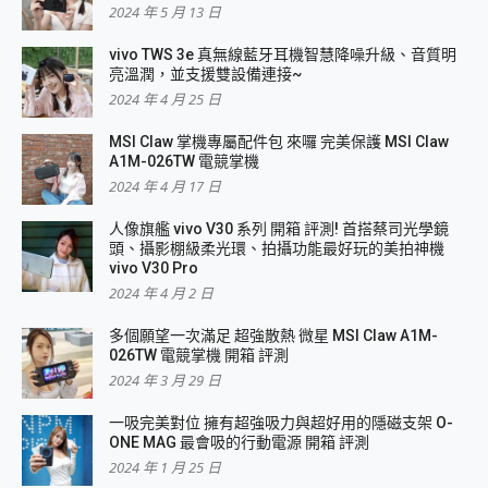
2024 年 5 月 13 日
vivo TWS 3e 真無線藍牙耳機智慧降噪升級、音質明
亮溫潤，並支援雙設備連接~
2024 年 4 月 25 日
MSI Claw 掌機專屬配件包 來囉 完美保護 MSI Claw
A1M-026TW 電競掌機
2024 年 4 月 17 日
人像旗艦 vivo V30 系列 開箱 評測! 首搭蔡司光學鏡
頭、攝影棚級柔光環、拍攝功能最好玩的美拍神機
vivo V30 Pro
2024 年 4 月 2 日
多個願望一次滿足 超強散熱 微星 MSI Claw A1M-
026TW 電競掌機 開箱 評測
2024 年 3 月 29 日
一吸完美對位 擁有超強吸力與超好用的隱磁支架 O-
ONE MAG 最會吸的行動電源 開箱 評測
2024 年 1 月 25 日