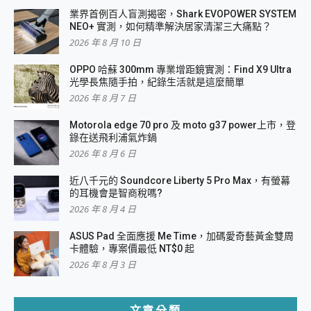
業界首例百人盲測揭密，Shark EVOPOWER SYSTEM
NEO+ 實測，如何精準解決居家清潔三大痛點？
2026 年 8 月 10 日
OPPO 哈蘇 300mm 專業增距鏡實測：Find X9 Ultra
光學長焦隨手拍，紀錄生活就是這麼簡單
2026 年 8 月 7 日
Motorola edge 70 pro 及 moto g37 power上市，登
錄在送飛利浦氣炸鍋
2026 年 8 月 6 日
近八千元的 Soundcore Liberty 5 Pro Max，有螢幕
的耳機會是智商稅嗎?
2026 年 8 月 4 日
ASUS Pad 全面應援 Me Time，加碼愛奇藝黃金雙周
卡體驗，專案價最低 NT$0 起
2026 年 8 月 3 日
文章分類