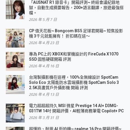
「AUSNAT R1 錄音卡」開箱評測~ 終結會議紀錄地
獄，自動生成摘要報告，200+語言翻譯，旅遊最強搭
檔。
2026 年 5 月 7 日
CP 值天花板~ Bongcom BS5 足球君開箱~ 短焦投影
機 3千元就能擁有！ 折扣碼在這～
2026 年 4 月 23 日
專為 PC上的 XBOX和掌機設計的 FireCuda X1070
SSD 固態硬碟開箱 評測
2026 年 4 月 16 日
台灣製攝影機在這裡，100%全無線設計 SpotCam
Solo Eco 太陽能防水雲端攝影機 SpotCam Solo 3
2.5K高畫質戶外攝影機 開箱 評測
2026 年 4 月 13 日
電力超超超持久 MSI 微星 Prestige 14 AI+ D3MG-
031TW 14吋 開箱評價，AI輕薄商務筆電 Copilot+ PC
2026 年 3 月 31 日
超懂拍、耐用 AI 街拍機~ realme 16 Pro 開箱評價~