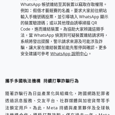
WhatsApp 帳號連結至其裝置以竊取存取權限。
例如：假借才藝競賽的名義，要求大家前往網站
輸入手機號碼投票，並引導填入 WhatsApp 顯示
的裝置驗證碼；或以其他理由誘導掃描 QR
Code，進而連結裝置。為協助大家辨識這類手
法，當 WhatsApp 偵測到可疑裝置連結請求時，
系統將發出提醒，警示請求來源及可能涉及詐
騙，讓大家在連結裝置前能先暫停與確認。更多
安全建議可參考
WhatsApp 說明中心
。
攜手多國執法機構 持續打擊詐騙行為
隨著詐騙行為日益產業化與組織化，跨國網路犯罪者
透過訊息服務、交友平台、社群媒體與加密貨幣等手
法鎖定用戶。為此，Meta 持續與產業夥伴及全球執
法機構合作，積極打擊詐騙。僅在過去一年，Meta