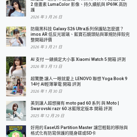
2 億畫素 LumaColor 影像、持久續航與 IP69K 高防
護
2026 年 3 月 26 日
防窺黑科技 Galaxy S26 Ultra系列保護貼怎麼選？
imos AR 低反光玻璃、藍寶石鏡頭貼與軍規防摔殼完
整開箱評價
2026 年 3 月 21 日
AI 支付 一錶搞定大小事 Xiaomi Watch 5 開箱 評測
2026 年 3 月 13 日
超驚艷 讓人一眼就愛上 LENOVO 聯想 Yoga Book 9
14吋 AI輕薄筆電 開箱 評測
2026 年 1 月 30 日
美到讓人超想擁有 moto pad 60 系列 與 Moto |
Swarovski razr 60 冰藍限定版本 開箱 評測
2025 年 12 月 29 日
好用的 EaseUS Partition Master 讓您輕鬆的移除與
格式化有防寫保護的隨身碟或SD卡