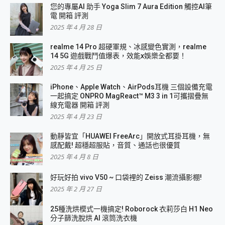
您的專屬AI 助手 Yoga Slim 7 Aura Edition 觸控AI筆
電 開箱 評測
2025 年 4 月 28 日
realme 14 Pro 超硬軍規、冰感變色實測，realme
14 5G 遊戲戰鬥值爆表，效能x娛樂全都要！
2025 年 4 月 25 日
iPhone、Apple Watch、AirPods耳機 三個設備充電
一起搞定 ONPRO MagReact™ M3 3 in 1可攜摺疊無
線充電器 開箱 評測
2025 年 4 月 23 日
動靜皆宜「HUAWEI FreeArc」開放式耳掛耳機，無
感配戴! 超穩超服貼，音質、通話也很優質
2025 年 4 月 8 日
好玩好拍 vivo V50 ~ 口袋裡的 Zeiss 潮流攝影棚!
2025 年 2 月 27 日
25種洗烘模式一機搞定! Roborock 衣莉莎白 H1 Neo
分子篩洗脫烘 AI 滾筒洗衣機