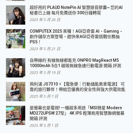
超好用的 PLAUD NotePin AI 智慧錄音膠囊~ 您的AI
秘書已上線 每月免費送你 300分鐘轉寫
2025 年 5 月 26 日
COMPUTEX 2025 來囉！AGI亞奇雷 AI・Gaming・
創作儲存方案登場，趕快來AGI亞奇雷挑戰任務抽
PS5！
2025 年 5 月 21 日
自帶線的 有線無線都能充 ONPRO MagReact M5
10000mAh 5合1 磁吸無線急速行動電源 開箱 評測
2025 年 5 月 19 日
飛利浦 JS7310 ⚡【電急便｜行動儲能救車電源】 可
靠的旅行夥伴！帶給您優異的安全性與強大供電效能
2025 年 5 月 7 日
是螢幕也是電視! 一機超多用途「MSI微星 Modern
MD272UPSW 27型」 4K IPS 輕薄商用智慧聯網螢幕
開箱 評測
2025 年 5 月 1 日