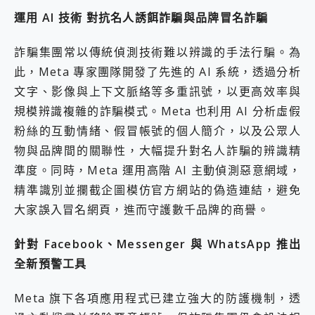
2億 APO蔡司長焦神機降臨~ vivo X200 Pro、vivo X200 就是這麼好拍
運用 AI 技術 對抗名人誘餌詐騙與品牌冒名詐騙
EaseUS Vocal Remover 免費線上去聲器一鍵去除人聲 人聲 音樂分離 2024 消除人聲推薦
3 個超值 MHN 飛人工具分享~~ iToolab AnyGo 魔物獵人 Now飛人 ios教學 不出門也可以到處走
詐騙集團常以傳統偵測技術難以辨識的手法行騙。為
Locawhere AnyTo 寶可夢飛人 AnyTo 不出門也可以飛遍全世界
此，Meta 專家團隊開發了先進的 AI 系統，透過分析
小體積 40000mAh 超大容量 一次充5個設備 充好充滿 CUKTECH 酷態科 300W 微型充電站 開箱 評測
97.3% 恢復率，資料救援就是這麼簡單 EaseUS Data Recovery Wizard Free 18.0.0 業界最好的資料救援軟體
文字、影像與上下文脈絡等多重訊號，以更高效率與
磁碟系統大風吹 有了 磁碟管理程式 EaseUS Partition Master 就是這麼簡單
規模辨識複雜的詐騙模式。Meta 也利用 AI 分析虛假
全新 SONY Xperia 1 VI 開箱! 相機實測! 長焦覆蓋更遠更清晰、2日長續航、頂尖影音娛樂效能~
粉絲的互動情緒、假冒帳號的個人簡介，以及公眾人
Xiaomi 14 Ultra 開箱 評測~ 有深度的 Leica 影像旗艦手機! 加碼小旗艦 Xiaomi 14 開箱 評測
物與品牌間的關聯性，大幅提升對名人詐騙的辨識精
vivo TWS 3e 真無線藍牙耳機智慧降噪升級、音質明亮溫潤，並支援雙設備連接~
MSI Claw 掌機專屬配件包 來囉 完美保護 MSI Claw A1M-026TW 電競掌機
準度。同時，Meta 運用高階 AI 主動偵測惡意網域，
人像旗艦 vivo V30 系列 開箱 評測! 首搭蔡司光學鏡頭、攝影棚級柔光環、拍攝功能最好玩的美拍神機 vivo V30 Pro
精準識別並攔截企圖模仿官方網站的偽造連結，避免
多個願望一次滿足 超強散熱 微星 MSI Claw A1M-026TW 電競掌機 開箱 評測
大家誤入冒名網頁，進而守護數千品牌的商譽。
一吸完美對位 擁有超強吸力與超好用的隱磁支架 O-ONE MAG 最會吸的行動電源 開箱 評測
業界首例百人盲測揭密，Shark EVOPOWER SYSTEM NEO+ 實測，如何精準解決居家清潔三大痛點？
針對 Facebook、Messenger 與 WhatsApp 推出
OPPO 哈蘇 300mm 專業增距鏡實測：Find X9 Ultra 光學長焦隨手拍，紀錄生活就是這麼簡單
Motorola edge 70 pro 及 moto g37 power上市，登錄在送飛利浦氣炸鍋
全新預警工具
近八千元的 Soundcore Liberty 5 Pro Max，有螢幕的耳機會是智商稅嗎?
Meta 旗下各項應用程式已建立強大的防護機制，透