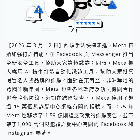
外型超吸晴~ 給您絕佳操控體驗 GravaStar Mercury K1 系列 異星機械鍵盤與 Mercury X 系列 輕量無線電競滑鼠 開箱 評測
開箱~變身「蜘蛛人」椅子軍師！MSI MPG 491CQP QD-OLED 超寬曲面電競螢幕，多工辦公、爽度滿滿的終極桌面體驗
iPhone 17 系列 有認證的防護來囉！ imos 首家導入 UL MCV 行銷宣告驗證的手機配件品牌
DJI Osmo Pocket 3 爽爽帶回家 歡慶 EaseUS 21 週年到來，「Slogan 海報徵稿活動」好康大放送
小巧好吸不擋鏡頭 有Qi2認證的 ONPRO MagReact MXs2 5000mAh薄型磁吸無線急速行動電源 開箱 評測
會走動的冷暖氣 SONY REON POCKET PRO 穿戴式智慧冷暖調溫裝置 開箱 評測
寶可夢飛人外掛iToolab AnyGo全新升級，GO Fest 五折優惠嗨翻天！支援 iOS/Android！
【2026 年 3 月 12 日】詐騙手法快速演進，Meta 持
百倍變焦實測~ vivo X200 Pro 與 S25 Ultra 誰能滿足全場景拍攝需求？
續加強打詐措施，在 Facebook 與 Messenger 推出
超好用的 PLAUD NotePin AI 智慧錄音膠囊~ 您的AI 秘書已上線 每月免費送你 300分鐘轉寫
全新安全工具，協助大家謹慎識詐；同時，Meta 擴
COMPUTEX 2025 來囉！AGI亞奇雷 AI・Gaming・創作儲存方案登場，趕快來AGI亞奇雷挑戰任務抽 PS5！
自帶線的 有線無線都能充 ONPRO MagReact M5 10000mAh 5合1 磁吸無線急速行動電源 開箱 評測
大應用 AI 技術打造自動化識詐工具，幫助大眾抵禦
飛利浦 JS7310 ⚡【電急便｜行動儲能救車電源】 可靠的旅行夥伴！帶給您優異的安全性與強大供電效能
假冒名人或品牌的詐騙。面對在東南亞、非洲等地的
是螢幕也是電視! 一機超多用途「MSI微星 Modern MD272UPSW 27型」 4K IPS 輕薄商用智慧聯網螢幕 開箱 評測
跨國詐騙集團，Meta 也與各地政府及執法機關合作
您的專屬AI 助手 Yoga Slim 7 Aura Edition 觸控AI筆電 開箱 評測
聯合強化防線，近期在跨國調查下，Meta 停用了超
realme 14 Pro 超硬軍規、冰感變色實測，realme 14 5G 遊戲戰鬥值爆表，效能x娛樂全都要！
iPhone、Apple Watch、AirPods耳機 三個設備充電一起搞定 ONPRO MagReact™ M3 3 in 1可攜摺疊無線充電器 開箱 評測
過 15 萬個與詐騙中心網絡有關的帳號，而 2025 年
動靜皆宜「HUAWEI FreeArc」開放式耳掛耳機，無感配戴! 超穩超服貼，音質、通話也很優質
Meta 也移除了 1.59 億則違反政策的詐騙廣告，並下
好玩好拍 vivo V50 ~ 口袋裡的 Zeiss 潮流攝影棚!
架了1,090 萬個與犯罪詐騙中心有關的 Facebook 和
25種洗烘模式一機搞定! Roborock 衣莉莎白 H1 Neo分子篩洗脫烘 AI 滾筒洗衣機
給 MSI Claw 系列電競掌機 最完美的家 MSI Nest Docking Station 掌機專屬擴充底座 開箱 評測
Instagram 帳號。
B&O 精品級音響! Home+ 中嘉寬頻 SoundBox 劇院串流盒 開箱 評測