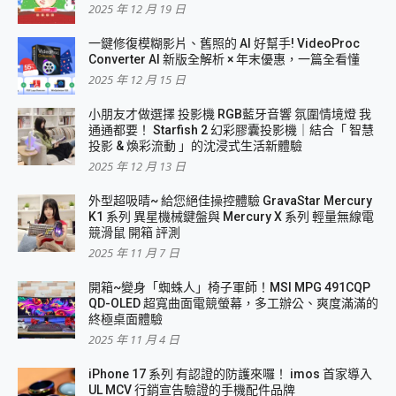
2025 年 12 月 19 日
一鍵修復模糊影片、舊照的 AI 好幫手! VideoProc
Converter AI 新版全解析 × 年末優惠，一篇全看懂
2025 年 12 月 15 日
小朋友才做選擇 投影機 RGB藍牙音響 氛圍情境燈 我
通通都要！ Starfish 2 幻彩膠囊投影機｜結合「 智慧
投影 & 煥彩流動 」的沈浸式生活新體驗
2025 年 12 月 13 日
外型超吸晴~ 給您絕佳操控體驗 GravaStar Mercury
K1 系列 異星機械鍵盤與 Mercury X 系列 輕量無線電
競滑鼠 開箱 評測
2025 年 11 月 7 日
開箱~變身「蜘蛛人」椅子軍師！MSI MPG 491CQP
QD-OLED 超寬曲面電競螢幕，多工辦公、爽度滿滿的
終極桌面體驗
2025 年 11 月 4 日
iPhone 17 系列 有認證的防護來囉！ imos 首家導入
UL MCV 行銷宣告驗證的手機配件品牌