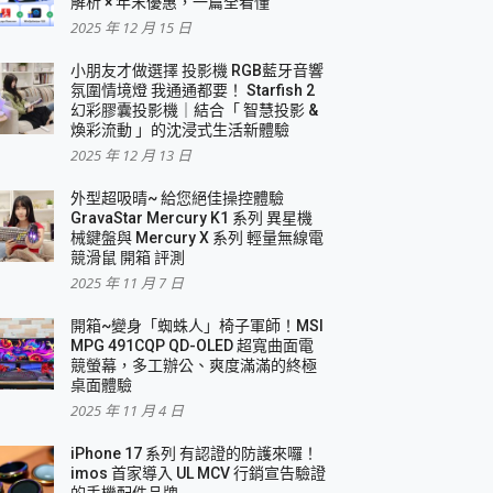
解析 × 年末優惠，一篇全看懂
2025 年 12 月 15 日
小朋友才做選擇 投影機 RGB藍牙音響
氛圍情境燈 我通通都要！ Starfish 2
幻彩膠囊投影機｜結合「 智慧投影 &
煥彩流動 」的沈浸式生活新體驗
2025 年 12 月 13 日
外型超吸晴~ 給您絕佳操控體驗
GravaStar Mercury K1 系列 異星機
械鍵盤與 Mercury X 系列 輕量無線電
競滑鼠 開箱 評測
2025 年 11 月 7 日
開箱~變身「蜘蛛人」椅子軍師！MSI
MPG 491CQP QD-OLED 超寬曲面電
競螢幕，多工辦公、爽度滿滿的終極
桌面體驗
2025 年 11 月 4 日
iPhone 17 系列 有認證的防護來囉！
imos 首家導入 UL MCV 行銷宣告驗證
的手機配件品牌