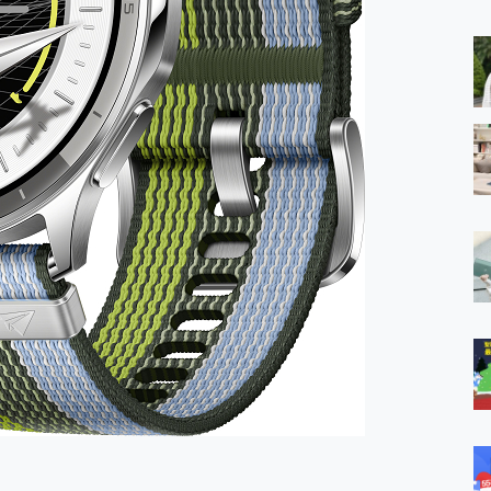
 MSI Claw A1M-026TW 電競掌機 開箱 評測
與超好用的隱磁支架 O-ONE MAG 最會吸的行動電源 開箱 評測
業增距鏡實測：Find X9 Ultra 光學長焦隨手拍，紀錄生活就是這麼
ro 及 moto g37 power上市，登錄在送飛利浦氣炸鍋
iberty 5 Pro Max，有螢幕的耳機會是智商稅嗎?
e Time，加碼愛奇藝黃金雙周卡體驗，專案價最低 NT$0 起