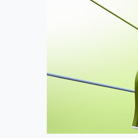
防窺黑科技 Galaxy S2
AI 支付 一錶搞定大小事 Xiao
超驚艷 讓人一眼就愛上 LENOV
美到讓人超想擁有 moto pad 
好用的 EaseUS Parti
一鍵修復模糊影片、舊照的 AI 
小朋友才做選擇 投影機 RG
式生活新體驗
外型超吸晴~ 給您絕佳操控體驗 
開箱~變身「蜘蛛人」椅子軍師
iPhone 17 系列 有認
DJI Osmo Pocket 3
小巧好吸不擋鏡頭 有Qi2認證
會走動的冷暖氣 SONY RE
寶可夢飛人外掛iToolab An
百倍變焦實測~ vivo X200
超好用的 PLAUD NoteP
COMPUTEX 2025 來
自帶線的 有線無線都能充 ONP
飛利浦 JS7310 ⚡【
是螢幕也是電視! 一機超多用途