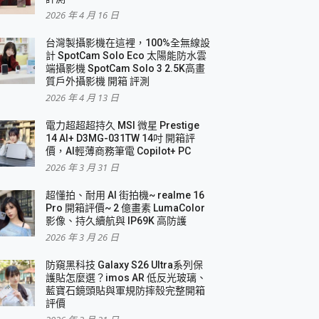
2026 年 4 月 16 日
要！
台灣製攝影機在這裡，100%全無線設
3 in 1可攜摺疊無線充電器 開箱 評測
計 SpotCam Solo Eco 太陽能防水雲
優質
端攝影機 SpotCam Solo 3 2.5K高畫
質戶外攝影機 開箱 評測
2026 年 4 月 13 日
 評測
電力超超超持久 MSI 微星 Prestige
14 AI+ D3MG-031TW 14吋 開箱評
價，AI輕薄商務筆電 Copilot+ PC
2026 年 3 月 31 日
到處走
超懂拍、耐用 AI 街拍機~ realme 16
 開箱 評測
Pro 開箱評價~ 2 億畫素 LumaColor
業界最好的資料救援軟體
影像、持久續航與 IP69K 高防護
2026 年 3 月 26 日
效能~
防窺黑科技 Galaxy S26 Ultra系列保
護貼怎麼選？imos AR 低反光玻璃、
藍寶石鏡頭貼與軍規防摔殼完整開箱
評價
機 vivo V30 Pro