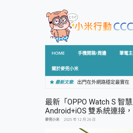
Skip
to
content
HOME
手機開箱/周邊
筆電主
關於麥兜小米
最新文章:
出門在外網路穩定最實在 「
「AUSNAT R1 錄音
CP 值天花板~ Bongco
最新「OPPO Watch S
專為 PC上的 XBOX和掌機設計
台灣製攝影機在這裡，100%全無
Android+iOS 雙系統連
測
麥兜小米
2025 年 12 月 26 日
電力超超超持久 MSI 微星 Pre
超懂拍、耐用 AI 街拍機~ re