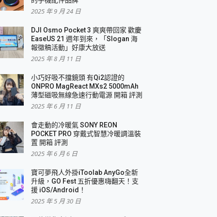
2025 年 9 月 24 日
DJI Osmo Pocket 3 爽爽帶回家 歡慶
EaseUS 21 週年到來，「Slogan 海
報徵稿活動」好康大放送
2025 年 8 月 11 日
小巧好吸不擋鏡頭 有Qi2認證的
ONPRO MagReact MXs2 5000mAh
薄型磁吸無線急速行動電源 開箱 評測
2025 年 6 月 11 日
會走動的冷暖氣 SONY REON
POCKET PRO 穿戴式智慧冷暖調溫裝
置 開箱 評測
2025 年 6 月 6 日
寶可夢飛人外掛iToolab AnyGo全新
升級，GO Fest 五折優惠嗨翻天！支
援 iOS/Android！
2025 年 5 月 30 日