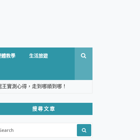
硬體教學
生活旅遊
台六冠王實測心得，走到哪順到哪！
翻譯，旅遊最強搭檔。
搜尋文章
 Solo 3 2.5K高畫質戶外攝影機 開箱 評
EARCH
pilot+ PC
R:
 IP69K 高防護