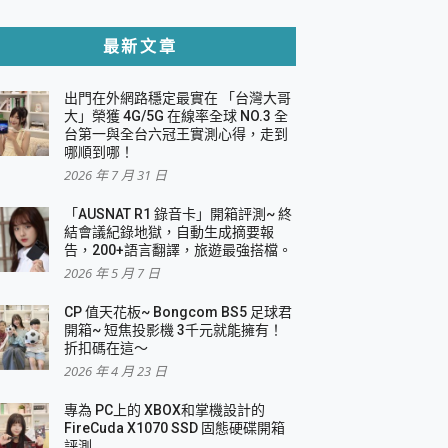
貼與軍規防摔殼完整開箱評價
最新文章
出門在外網路穩定最實在 「台灣大哥
，一篇全看懂
大」榮獲 4G/5G 在線率全球 NO.3 全
台第一與全台六冠王實測心得，走到
機｜結合「 智慧投影 & 煥彩流動 」的沈浸
哪順到哪！
2026 年 7 月 31 日
X 系列 輕量無線電競滑鼠 開箱 評測
多工辦公、爽度滿滿的終極桌面體驗
「AUSNAT R1 錄音卡」開箱評測~ 終
結會議紀錄地獄，自動生成摘要報
好康大放送
告，200+語言翻譯，旅遊最強搭檔。
動電源 開箱 評測
2026 年 5 月 7 日
CP 值天花板~ Bongcom BS5 足球君
開箱~ 短焦投影機 3千元就能擁有！
折扣碼在這～
寫
2026 年 4 月 23 日
挑戰任務抽 PS5！
 開箱 評測
專為 PC上的 XBOX和掌機設計的
與強大供電效能
FireCuda X1070 SSD 固態硬碟開箱
商用智慧聯網螢幕 開箱 評測
評測