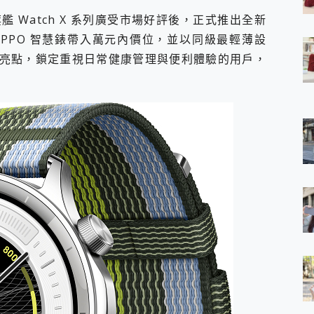
 7 Aura Edition 觸控AI筆電 開箱 評測
艦 Watch X 系列廣受市場好評後，正式推出全新
軍規、冰感變色實測，realme 14 5G 遊戲戰鬥值爆表，效能x娛樂全都
OPPO 智慧錶帶入萬元內價位，並以同級最輕薄設
h、AirPods耳機 三個設備充電一起搞定 ONPRO MagReact™ M3 
亮點，鎖定重視日常健康管理與便利體驗的用戶，
eeArc」開放式耳掛耳機，無感配戴! 超穩超服貼，音質、通話也很
袋裡的 Zeiss 潮流攝影棚!
orock 衣莉莎白 H1 Neo分子篩洗脫烘 AI 滾筒洗衣機
 最完美的家 MSI Nest Docking Station 掌機專屬擴充底座 開箱
 中嘉寬頻 SoundBox 劇院串流盒 開箱 評測
ivo X200 Pro、vivo X200 就是這麼好拍
over 免費線上去聲器一鍵去除人聲 人聲 音樂分離 2024 消除人聲推薦
~~ iToolab AnyGo 魔物獵人 Now飛人 ios教學 不出門也可以
寶可夢飛人 AnyTo 不出門也可以飛遍全世界
容量 一次充5個設備 充好充滿 CUKTECH 酷態科 300W 微型充電站
簡單 EaseUS Data Recovery Wizard Free 18.0.0 
 EaseUS Partition Master 就是這麼簡單
1 VI 開箱! 相機實測! 長焦覆蓋更遠更清晰、2日長續航、頂尖影音娛樂
 評測~ 有深度的 Leica 影像旗艦手機! 加碼小旗艦 Xiaomi 14 開箱 評測
無線藍牙耳機智慧降噪升級、音質明亮溫潤，並支援雙設備連接~
來囉 完美保護 MSI Claw A1M-026TW 電競掌機
列 開箱 評測! 首搭蔡司光學鏡頭、攝影棚級柔光環、拍攝功能最好玩的美拍神