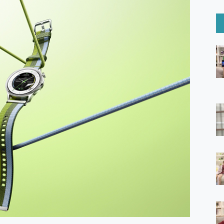
6 Ultra系列保護貼怎麼選？imos AR 低反光玻璃、藍寶石鏡頭
mi Watch 5 開箱 評測
O 聯想 Yoga Book 9 14吋 AI輕薄筆電 開箱 評測
60 系列 與 Moto | Swarovski razr 60 冰藍限定版本 開箱 評測
tion Master 讓您輕鬆的移除與格式化有防寫保護的隨身碟或SD卡
好幫手! VideoProc Converter AI 新版全解析 × 年末優惠
B藍牙音響 氛圍情境燈 我通通都要！ Starfish 2 幻彩膠囊投影
GravaStar Mercury K1 系列 異星機械鍵盤與 Mercury 
！MSI MPG 491CQP QD-OLED 超寬曲面電競螢幕，
證的防護來囉！ imos 首家導入 UL MCV 行銷宣告驗證的手機配件品牌
 爽爽帶回家 歡慶 EaseUS 21 週年到來，「Slogan 海報徵稿活動」
的 ONPRO MagReact MXs2 5000mAh薄型磁吸無線急速行
ON POCKET PRO 穿戴式智慧冷暖調溫裝置 開箱 評測
yGo全新升級，GO Fest 五折優惠嗨翻天！支援 iOS/Android！
 Pro 與 S25 Ultra 誰能滿足全場景拍攝需求？
in AI 智慧錄音膠囊~ 您的AI 秘書已上線 每月免費送你 300分鐘轉
囉！AGI亞奇雷 AI・Gaming・創作儲存方案登場，趕快來AGI亞奇雷
RO MagReact M5 10000mAh 5合1 磁吸無線急速行動電源
電急便｜行動儲能救車電源】 可靠的旅行夥伴！帶給您優異的安全性
「MSI微星 Modern MD272UPSW 27型」 4K IPS 輕薄