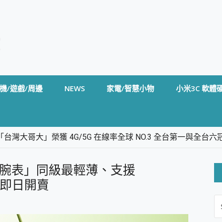
機/遊戲/周邊
NEWS
家電/智慧小物
小米3C 軟體
台灣大哥大」榮獲 4G/5G 在線率全球 NO.3 全台第一與全
卡」開箱評測~ 終結會議紀錄地獄，自動生成摘要報告，200+語言
m BS5 足球君開箱~ 短焦投影機 3千元就能擁有！ 折扣碼在這～
 智慧腕表」同級最輕薄、支援
的 FireCuda X1070 SSD 固態硬碟開箱 評測
線設計 SpotCam Solo Eco 太陽能防水雲端攝影機 SpotCam
接，即日開賣
S
stige 14 AI+ D3MG-031TW 14吋 開箱評價，AI輕薄商務筆電 Co
FO
alme 16 Pro 開箱評價~ 2 億畫素 LumaColor 影像、持久續航與