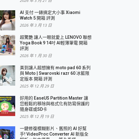
2026 年 3 月 21 日
AI 支付 一錶搞定大小事 Xiaomi
簡單
Watch 5 開箱 評測
2026 年 3 月 13 日
超驚艷 讓人一眼就愛上 LENOVO 聯想
Yoga Book 9 14吋 AI輕薄筆電 開箱
評測
2026 年 1 月 30 日
美到讓人超想擁有 moto pad 60 系列
與 Moto | Swarovski razr 60 冰藍限
定版本 開箱 評測
2025 年 12 月 29 日
好用的 EaseUS Partition Master 讓
您輕鬆的移除與格式化有防寫保護的
隨身碟或SD卡
2025 年 12 月 19 日
一鍵修復模糊影片、舊照的 AI 好幫
手! VideoProc Converter AI 新版全