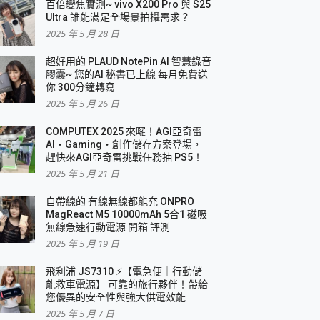
百倍變焦實測~ vivo X200 Pro 與 S25
Ultra 誰能滿足全場景拍攝需求？
2025 年 5 月 28 日
超好用的 PLAUD NotePin AI 智慧錄音
膠囊~ 您的AI 秘書已上線 每月免費送
你 300分鐘轉寫
2025 年 5 月 26 日
COMPUTEX 2025 來囉！AGI亞奇雷
AI・Gaming・創作儲存方案登場，
趕快來AGI亞奇雷挑戰任務抽 PS5！
2025 年 5 月 21 日
自帶線的 有線無線都能充 ONPRO
MagReact M5 10000mAh 5合1 磁吸
無線急速行動電源 開箱 評測
2025 年 5 月 19 日
飛利浦 JS7310 ⚡【電急便｜行動儲
能救車電源】 可靠的旅行夥伴！帶給
您優異的安全性與強大供電效能
2025 年 5 月 7 日