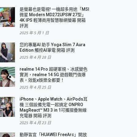
是螢幕也是電視! 一機超多用途「MSI
微星 Modern MD272UPSW 27型」
4K IPS 輕薄商用智慧聯網螢幕 開箱
評測
2025 年 5 月 1 日
您的專屬AI 助手 Yoga Slim 7 Aura
Edition 觸控AI筆電 開箱 評測
2025 年 4 月 28 日
realme 14 Pro 超硬軍規、冰感變色
實測，realme 14 5G 遊戲戰鬥值爆
表，效能x娛樂全都要！
2025 年 4 月 25 日
iPhone、Apple Watch、AirPods耳
機 三個設備充電一起搞定 ONPRO
MagReact™ M3 3 in 1可攜摺疊無線
充電器 開箱 評測
2025 年 4 月 23 日
動靜皆宜「HUAWEI FreeArc」開放