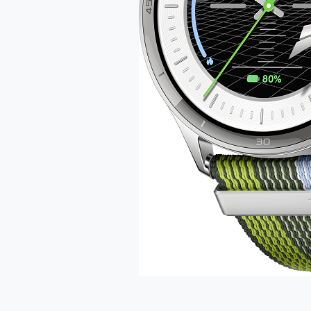
多個願望一次滿足 超強散熱 微星
一吸完美對位 擁有超強吸力
OPPO 哈蘇 300mm 專
Motorola edge 70 p
近八千元的 Soundcore L
ASUS Pad 全面應援 M