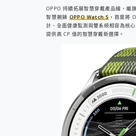
您的專屬AI 助手 Yoga Slim
OPPO 持續拓展智慧穿戴產品線，繼旗
realme 14 Pro 超硬
智慧腕錶
OPPO Watch S
，首度將 
iPhone、Apple Watc
計、全面健康監測與雙系統相容為核心
動靜皆宜「HUAWEI Fr
好玩好拍 vivo V50 ~ 口
提供高 CP 值的智慧穿戴新選擇。
25種洗烘模式一機搞定! Rob
給 MSI Claw 系列電競掌機
B&O 精品級音響! Home+
2億 APO蔡司長焦神機降臨~ v
EaseUS Vocal Rem
3 個超值 MHN 飛人工具分享
Locawhere AnyTo 
小體積 40000mAh 超大
97.3% 恢復率，資料救援就是這麼
磁碟系統大風吹 有了 磁碟管理程式
全新 SONY Xperia 
Xiaomi 14 Ultra 開箱
vivo TWS 3e 真
MSI Claw 掌機專屬配件包 
人像旗艦 vivo V30 系