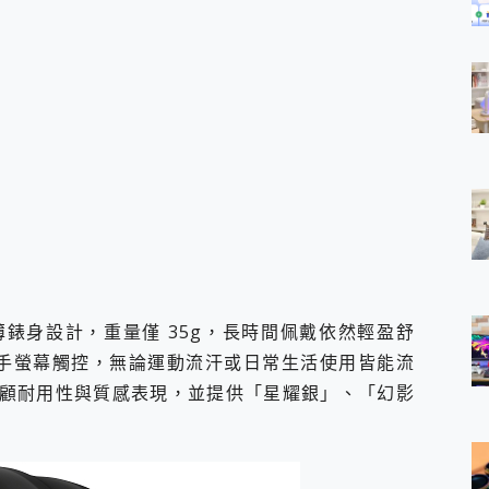
m 的纖薄錶身設計，重量僅 35g，長時間佩戴依然輕盈舒
援濕手螢幕觸控，無論運動流汗或日常生活使用皆能流
顧耐用性與質感表現，並提供「星耀銀」、「幻影