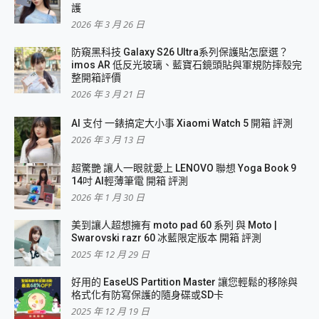
護
2026 年 3 月 26 日
防窺黑科技 Galaxy S26 Ultra系列保護貼怎麼選？
imos AR 低反光玻璃、藍寶石鏡頭貼與軍規防摔殼完
整開箱評價
2026 年 3 月 21 日
AI 支付 一錶搞定大小事 Xiaomi Watch 5 開箱 評測
2026 年 3 月 13 日
超驚艷 讓人一眼就愛上 LENOVO 聯想 Yoga Book 9
14吋 AI輕薄筆電 開箱 評測
2026 年 1 月 30 日
美到讓人超想擁有 moto pad 60 系列 與 Moto |
Swarovski razr 60 冰藍限定版本 開箱 評測
2025 年 12 月 29 日
好用的 EaseUS Partition Master 讓您輕鬆的移除與
格式化有防寫保護的隨身碟或SD卡
2025 年 12 月 19 日