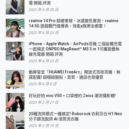
電 開箱 評測
2025 年 4 月 28 日
realme 14 Pro 超硬軍規、冰感變色實測，realme
14 5G 遊戲戰鬥值爆表，效能x娛樂全都要！
2025 年 4 月 25 日
iPhone、Apple Watch、AirPods耳機 三個設備充電
一起搞定 ONPRO MagReact™ M3 3 in 1可攜摺疊無
線充電器 開箱 評測
2025 年 4 月 23 日
動靜皆宜「HUAWEI FreeArc」開放式耳掛耳機，無
感配戴! 超穩超服貼，音質、通話也很優質
2025 年 4 月 8 日
好玩好拍 vivo V50 ~ 口袋裡的 Zeiss 潮流攝影棚!
2025 年 2 月 27 日
25種洗烘模式一機搞定! Roborock 衣莉莎白 H1 Neo
分子篩洗脫烘 AI 滾筒洗衣機
2025 年 2 月 10 日