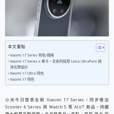
外型超吸晴~ 給您絕佳操控體驗 GravaStar Mercury K1 系列 異星機械鍵盤與 Mercury X 系列 輕量無線電競滑鼠 開箱 評測
開箱~變身「蜘蛛人」椅子軍師！MSI MPG 491CQP QD-OLED 超寬曲面電競螢幕，多工辦公、爽度滿滿的終極桌面體驗
iPhone 17 系列 有認證的防護來囉！ imos 首家導入 UL MCV 行銷宣告驗證的手機配件品牌
DJI Osmo Pocket 3 爽爽帶回家 歡慶 EaseUS 21 週年到來，「Slogan 海報徵稿活動」好康大放送
小巧好吸不擋鏡頭 有Qi2認證的 ONPRO MagReact MXs2 5000mAh薄型磁吸無線急速行動電源 開箱 評測
會走動的冷暖氣 SONY REON POCKET PRO 穿戴式智慧冷暖調溫裝置 開箱 評測
寶可夢飛人外掛iToolab AnyGo全新升級，GO Fest 五折優惠嗨翻天！支援 iOS/Android！
百倍變焦實測~ vivo X200 Pro 與 S25 Ultra 誰能滿足全場景拍攝需求？
超好用的 PLAUD NotePin AI 智慧錄音膠囊~ 您的AI 秘書已上線 每月免費送你 300分鐘轉寫
本文重點
COMPUTEX 2025 來囉！AGI亞奇雷 AI・Gaming・創作儲存方案登場，趕快來AGI亞奇雷挑戰任務抽 PS5！
Xiaomi 17 Series 特色/規格
自帶線的 有線無線都能充 ONPRO MagReact M5 10000mAh 5合1 磁吸無線急速行動電源 開箱 評測
Xiaomi 17 Series x 徠卡，全系列採用 Leica UltraPure 純
飛利浦 JS7310 ⚡【電急便｜行動儲能救車電源】 可靠的旅行夥伴！帶給您優異的安全性與強大供電效能
淨光學設計
是螢幕也是電視! 一機超多用途「MSI微星 Modern MD272UPSW 27型」 4K IPS 輕薄商用智慧聯網螢幕 開箱 評測
Xiaomi 17 Ultra 特色
您的專屬AI 助手 Yoga Slim 7 Aura Edition 觸控AI筆電 開箱 評測
Xiaomi 17 特色
realme 14 Pro 超硬軍規、冰感變色實測，realme 14 5G 遊戲戰鬥值爆表，效能x娛樂全都要！
iPhone、Apple Watch、AirPods耳機 三個設備充電一起搞定 ONPRO MagReact™ M3 3 in 1可攜摺疊無線充電器 開箱 評測
動靜皆宜「HUAWEI FreeArc」開放式耳掛耳機，無感配戴! 超穩超服貼，音質、通話也很優質
好玩好拍 vivo V50 ~ 口袋裡的 Zeiss 潮流攝影棚!
小米今日發表全新 Xiaomi 17 Series，同步推出
25種洗烘模式一機搞定! Roborock 衣莉莎白 H1 Neo分子篩洗脫烘 AI 滾筒洗衣機
Scooter 6 Series 與 Watch 5 等 AIoT 新品，持續
給 MSI Claw 系列電競掌機 最完美的家 MSI Nest Docking Station 掌機專屬擴充底座 開箱 評測
B&O 精品級音響! Home+ 中嘉寬頻 SoundBox 劇院串流盒 開箱 評測
擴大智慧互聯版圖。此次發表另一亮點，是與 徠卡 的