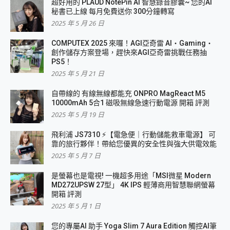
超好用的 PLAUD NotePin AI 智慧錄音膠囊~ 您的AI
秘書已上線 每月免費送你 300分鐘轉寫
2025 年 5 月 26 日
COMPUTEX 2025 來囉！AGI亞奇雷 AI・Gaming・
創作儲存方案登場，趕快來AGI亞奇雷挑戰任務抽
PS5！
2025 年 5 月 21 日
自帶線的 有線無線都能充 ONPRO MagReact M5
10000mAh 5合1 磁吸無線急速行動電源 開箱 評測
2025 年 5 月 19 日
飛利浦 JS7310 ⚡【電急便｜行動儲能救車電源】 可
靠的旅行夥伴！帶給您優異的安全性與強大供電效能
2025 年 5 月 7 日
是螢幕也是電視! 一機超多用途「MSI微星 Modern
MD272UPSW 27型」 4K IPS 輕薄商用智慧聯網螢幕
開箱 評測
2025 年 5 月 1 日
您的專屬AI 助手 Yoga Slim 7 Aura Edition 觸控AI筆