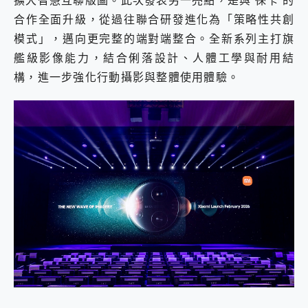
2億 APO蔡司長焦神機降臨~ vivo X200 Pro、vivo X200 就是這麼好拍
合作全面升級，從過往聯合研發進化為「策略性共創
EaseUS Vocal Remover 免費線上去聲器一鍵去除人聲 人聲 音樂分離 2024 消除人聲推薦
模式」，邁向更完整的端對端整合。全新系列主打旗
3 個超值 MHN 飛人工具分享~~ iToolab AnyGo 魔物獵人 Now飛人 ios教學 不出門也可以到處走
艦級影像能力，結合俐落設計、人體工學與耐用結
Locawhere AnyTo 寶可夢飛人 AnyTo 不出門也可以飛遍全世界
小體積 40000mAh 超大容量 一次充5個設備 充好充滿 CUKTECH 酷態科 300W 微型充電站 開箱 評測
構，進一步強化行動攝影與整體使用體驗。
97.3% 恢復率，資料救援就是這麼簡單 EaseUS Data Recovery Wizard Free 18.0.0 業界最好的資料救援軟體
磁碟系統大風吹 有了 磁碟管理程式 EaseUS Partition Master 就是這麼簡單
全新 SONY Xperia 1 VI 開箱! 相機實測! 長焦覆蓋更遠更清晰、2日長續航、頂尖影音娛樂效能~
Xiaomi 14 Ultra 開箱 評測~ 有深度的 Leica 影像旗艦手機! 加碼小旗艦 Xiaomi 14 開箱 評測
vivo TWS 3e 真無線藍牙耳機智慧降噪升級、音質明亮溫潤，並支援雙設備連接~
MSI Claw 掌機專屬配件包 來囉 完美保護 MSI Claw A1M-026TW 電競掌機
人像旗艦 vivo V30 系列 開箱 評測! 首搭蔡司光學鏡頭、攝影棚級柔光環、拍攝功能最好玩的美拍神機 vivo V30 Pro
多個願望一次滿足 超強散熱 微星 MSI Claw A1M-026TW 電競掌機 開箱 評測
一吸完美對位 擁有超強吸力與超好用的隱磁支架 O-ONE MAG 最會吸的行動電源 開箱 評測
Motorola edge 70 pro 及 moto g37 power上市，登錄在送飛利浦氣炸鍋
近八千元的 Soundcore Liberty 5 Pro Max，有螢幕的耳機會是智商稅嗎?
ASUS Pad 全面應援 Me Time，加碼愛奇藝黃金雙周卡體驗，專案價最低 NT$0 起
榮耀 HONOR 600 Pro x MOLLY Limited Edition 限量版開賣，攜手味全龍進駐大巨蛋萬人盛典