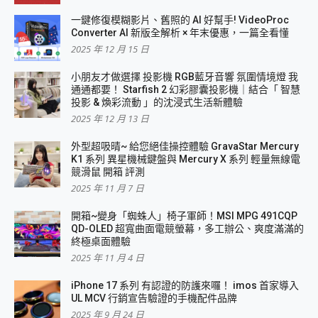
一鍵修復模糊影片、舊照的 AI 好幫手! VideoProc
Converter AI 新版全解析 × 年末優惠，一篇全看懂
2025 年 12 月 15 日
小朋友才做選擇 投影機 RGB藍牙音響 氛圍情境燈 我
通通都要！ Starfish 2 幻彩膠囊投影機｜結合「 智慧
投影 & 煥彩流動 」的沈浸式生活新體驗
2025 年 12 月 13 日
外型超吸晴~ 給您絕佳操控體驗 GravaStar Mercury
K1 系列 異星機械鍵盤與 Mercury X 系列 輕量無線電
競滑鼠 開箱 評測
2025 年 11 月 7 日
開箱~變身「蜘蛛人」椅子軍師！MSI MPG 491CQP
QD-OLED 超寬曲面電競螢幕，多工辦公、爽度滿滿的
終極桌面體驗
2025 年 11 月 4 日
iPhone 17 系列 有認證的防護來囉！ imos 首家導入
UL MCV 行銷宣告驗證的手機配件品牌
2025 年 9 月 24 日