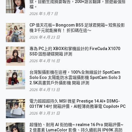
獄，自動生成摘要報告，200+語言翻譯，旅遊最強搭
檔。
2026 年 5 月 7 日
CP 值天花板~ Bongcom BS5 足球君開箱~ 短焦投影
機 3千元就能擁有！ 折扣碼在這～
2026 年 4 月 23 日
專為 PC上的 XBOX和掌機設計的 FireCuda X1070
SSD 固態硬碟開箱 評測
2026 年 4 月 16 日
台灣製攝影機在這裡，100%全無線設計 SpotCam
Solo Eco 太陽能防水雲端攝影機 SpotCam Solo 3
2.5K高畫質戶外攝影機 開箱 評測
2026 年 4 月 13 日
電力超超超持久 MSI 微星 Prestige 14 AI+ D3MG-
031TW 14吋 開箱評價，AI輕薄商務筆電 Copilot+ PC
2026 年 3 月 31 日
超懂拍、耐用 AI 街拍機~ realme 16 Pro 開箱評價~
2 億畫素 LumaColor 影像、持久續航與 IP69K 高防