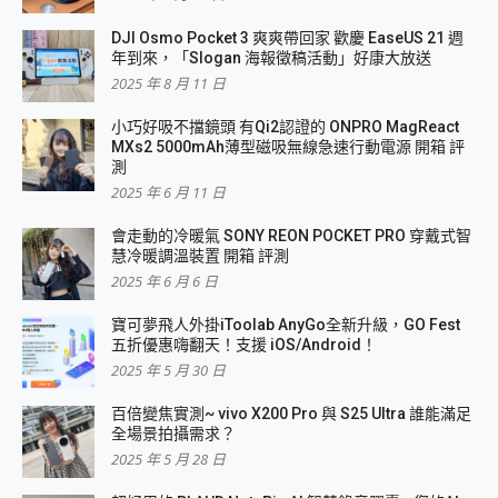
DJI Osmo Pocket 3 爽爽帶回家 歡慶 EaseUS 21 週
年到來，「Slogan 海報徵稿活動」好康大放送
2025 年 8 月 11 日
小巧好吸不擋鏡頭 有Qi2認證的 ONPRO MagReact
MXs2 5000mAh薄型磁吸無線急速行動電源 開箱 評
測
2025 年 6 月 11 日
會走動的冷暖氣 SONY REON POCKET PRO 穿戴式智
慧冷暖調溫裝置 開箱 評測
2025 年 6 月 6 日
寶可夢飛人外掛iToolab AnyGo全新升級，GO Fest
五折優惠嗨翻天！支援 iOS/Android！
2025 年 5 月 30 日
百倍變焦實測~ vivo X200 Pro 與 S25 Ultra 誰能滿足
全場景拍攝需求？
2025 年 5 月 28 日