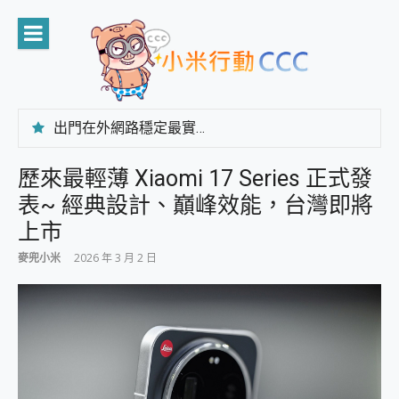
Skip
to
content
出門在外網路穩定最實在 「台灣大哥大」榮獲 4G/5G 在線率全球 NO.3 全台第一與全台六冠王實測心得，走到哪順到哪！
「AUSNAT R1 錄音卡」開箱評測~ 終結會議紀錄地獄，自動生成摘要報告，200+語言翻譯，旅遊最強搭檔。
CP 值天花板~ Bongcom BS5 足球君開箱~ 短焦投影機 3千元就能擁有！ 折扣碼在這～
歷來最輕薄 Xiaomi 17 Series 正式發
專為 PC上的 XBOX和掌機設計的 FireCuda X1070 SSD 固態硬碟開箱 評測
表~ 經典設計、巔峰效能，台灣即將
台灣製攝影機在這裡，100%全無線設計 SpotCam Solo Eco 太陽能防水雲端攝影機 SpotCam Solo 3 2.5K高畫質戶外攝影機 開箱 評測
電力超超超持久 MSI 微星 Prestige 14 AI+ D3MG-031TW 14吋 開箱評價，AI輕薄商務筆電 Copilot+ PC
上市
超懂拍、耐用 AI 街拍機~ realme 16 Pro 開箱評價~ 2 億畫素 LumaColor 影像、持久續航與 IP69K 高防護
麥兜小米
2026 年 3 月 2 日
防窺黑科技 Galaxy S26 Ultra系列保護貼怎麼選？imos AR 低反光玻璃、藍寶石鏡頭貼與軍規防摔殼完整開箱評價
AI 支付 一錶搞定大小事 Xiaomi Watch 5 開箱 評測
超驚艷 讓人一眼就愛上 LENOVO 聯想 Yoga Book 9 14吋 AI輕薄筆電 開箱 評測
美到讓人超想擁有 moto pad 60 系列 與 Moto | Swarovski razr 60 冰藍限定版本 開箱 評測
好用的 EaseUS Partition Master 讓您輕鬆的移除與格式化有防寫保護的隨身碟或SD卡
一鍵修復模糊影片、舊照的 AI 好幫手! VideoProc Converter AI 新版全解析 × 年末優惠，一篇全看懂
小朋友才做選擇 投影機 RGB藍牙音響 氛圍情境燈 我通通都要！ Starfish 2 幻彩膠囊投影機｜結合「 智慧投影 & 煥彩流動 」的沈浸式生活新體驗