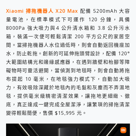
Xiaomi 掃拖機器人 X20 Max
配備 5200mAh 大容
量電池，在標準模式下可運作 120 分鐘，具備
8000Pa 強大吸力與4 公升清水箱和 3.8 公升污水
箱，裝滿一次便可輕鬆清潔 200 平方公尺的家居空
間。當掃拖機器人水位過低時，則會自動返回機座加
水，防止乾拖。創新的可延伸拖頭臂設計，配備 120°
大範圍結構光和邊緣感應器，在遇到牆壁和枱腳等障
礙物時可靈活避開，當偵測到地毯時，則會自動將拖
布提起 10 毫米，在地毯強力模式下，自動加大吸
力，有效吸除深藏於地毯內的毛髮和灰塵而不弄濕地
毯，提供毫米級精密清潔效果，讓拖地更細緻、徹
底，真正達成一鍵完成全屋潔淨，讓繁瑣的掃拖清潔
變得輕鬆簡便，售價 $15,995 元。