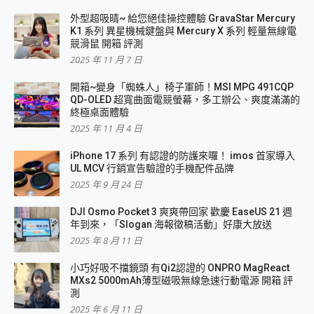
外型超吸晴~ 給您絕佳操控體驗 GravaStar Mercury
K1 系列 異星機械鍵盤與 Mercury X 系列 輕量無線電
競滑鼠 開箱 評測
2025 年 11 月 7 日
開箱~變身「蜘蛛人」椅子軍師！MSI MPG 491CQP
QD-OLED 超寬曲面電競螢幕，多工辦公、爽度滿滿的
終極桌面體驗
2025 年 11 月 4 日
iPhone 17 系列 有認證的防護來囉！ imos 首家導入
UL MCV 行銷宣告驗證的手機配件品牌
2025 年 9 月 24 日
DJI Osmo Pocket 3 爽爽帶回家 歡慶 EaseUS 21 週
年到來，「Slogan 海報徵稿活動」好康大放送
2025 年 8 月 11 日
小巧好吸不擋鏡頭 有Qi2認證的 ONPRO MagReact
MXs2 5000mAh薄型磁吸無線急速行動電源 開箱 評
測
2025 年 6 月 11 日