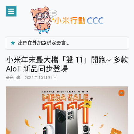
Skip
to
content
出門在外網路穩定最實在 「台灣大哥大」榮獲 4G/5G 在線率全球 NO.3 全台第一與全台六冠王實測心得，走到哪順到哪！
「AUSNAT R1 錄音卡」開箱評測~ 終結會議紀錄地獄，自動生成摘要報告，200+語言翻譯，旅遊最強搭檔。
CP 值天花板~ Bongcom BS5 足球君開箱~ 短焦投影機 3千元就能擁有！ 折扣碼在這～
小米年末最大檔「雙 11」開跑~ 多款
專為 PC上的 XBOX和掌機設計的 FireCuda X1070 SSD 固態硬碟開箱 評測
AIoT 新品同步登場
台灣製攝影機在這裡，100%全無線設計 SpotCam Solo Eco 太陽能防水雲端攝影機 SpotCam Solo 3 2.5K高畫質戶外攝影機 開箱 評測
電力超超超持久 MSI 微星 Prestige 14 AI+ D3MG-031TW 14吋 開箱評價，AI輕薄商務筆電 Copilot+ PC
麥兜小米
2024 年 10 月 31 日
超懂拍、耐用 AI 街拍機~ realme 16 Pro 開箱評價~ 2 億畫素 LumaColor 影像、持久續航與 IP69K 高防護
防窺黑科技 Galaxy S26 Ultra系列保護貼怎麼選？imos AR 低反光玻璃、藍寶石鏡頭貼與軍規防摔殼完整開箱評價
AI 支付 一錶搞定大小事 Xiaomi Watch 5 開箱 評測
超驚艷 讓人一眼就愛上 LENOVO 聯想 Yoga Book 9 14吋 AI輕薄筆電 開箱 評測
美到讓人超想擁有 moto pad 60 系列 與 Moto | Swarovski razr 60 冰藍限定版本 開箱 評測
好用的 EaseUS Partition Master 讓您輕鬆的移除與格式化有防寫保護的隨身碟或SD卡
一鍵修復模糊影片、舊照的 AI 好幫手! VideoProc Converter AI 新版全解析 × 年末優惠，一篇全看懂
小朋友才做選擇 投影機 RGB藍牙音響 氛圍情境燈 我通通都要！ Starfish 2 幻彩膠囊投影機｜結合「 智慧投影 & 煥彩流動 」的沈浸式生活新體驗