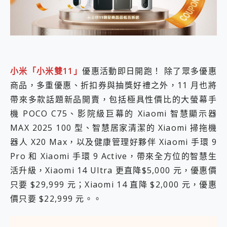
外型超吸晴~ 給您絕佳操控體驗 GravaStar Mercury K1 系列 異星機械鍵盤與 Mercury X 系列 輕量無線電競滑鼠 開箱 評測
開箱~變身「蜘蛛人」椅子軍師！MSI MPG 491CQP QD-OLED 超寬曲面電競螢幕，多工辦公、爽度滿滿的終極桌面體驗
iPhone 17 系列 有認證的防護來囉！ imos 首家導入 UL MCV 行銷宣告驗證的手機配件品牌
DJI Osmo Pocket 3 爽爽帶回家 歡慶 EaseUS 21 週年到來，「Slogan 海報徵稿活動」好康大放送
小巧好吸不擋鏡頭 有Qi2認證的 ONPRO MagReact MXs2 5000mAh薄型磁吸無線急速行動電源 開箱 評測
會走動的冷暖氣 SONY REON POCKET PRO 穿戴式智慧冷暖調溫裝置 開箱 評測
寶可夢飛人外掛iToolab AnyGo全新升級，GO Fest 五折優惠嗨翻天！支援 iOS/Android！
小米「小米雙11」
優惠活動即日開跑！ 除了眾多優惠
百倍變焦實測~ vivo X200 Pro 與 S25 Ultra 誰能滿足全場景拍攝需求？
商品，多重優惠、折扣券與抽獎好禮之外，11 月也將
超好用的 PLAUD NotePin AI 智慧錄音膠囊~ 您的AI 秘書已上線 每月免費送你 300分鐘轉寫
帶來多款話題新品開賣，包括極具性價比的大螢幕手
COMPUTEX 2025 來囉！AGI亞奇雷 AI・Gaming・創作儲存方案登場，趕快來AGI亞奇雷挑戰任務抽 PS5！
機 POCO C75、影院級巨幕的 Xiaomi 智慧顯示器
自帶線的 有線無線都能充 ONPRO MagReact M5 10000mAh 5合1 磁吸無線急速行動電源 開箱 評測
飛利浦 JS7310 ⚡【電急便｜行動儲能救車電源】 可靠的旅行夥伴！帶給您優異的安全性與強大供電效能
MAX 2025 100 型、智慧居家清潔的 Xiaomi 掃拖機
是螢幕也是電視! 一機超多用途「MSI微星 Modern MD272UPSW 27型」 4K IPS 輕薄商用智慧聯網螢幕 開箱 評測
器人 X20 Max，以及健康管理好夥伴 Xiaomi 手環 9
您的專屬AI 助手 Yoga Slim 7 Aura Edition 觸控AI筆電 開箱 評測
Pro 和 Xiaomi 手環 9 Active，帶來全方位的智慧生
realme 14 Pro 超硬軍規、冰感變色實測，realme 14 5G 遊戲戰鬥值爆表，效能x娛樂全都要！
iPhone、Apple Watch、AirPods耳機 三個設備充電一起搞定 ONPRO MagReact™ M3 3 in 1可攜摺疊無線充電器 開箱 評測
活升級，Xiaomi 14 Ultra 更直降$5,000 元，優惠價
動靜皆宜「HUAWEI FreeArc」開放式耳掛耳機，無感配戴! 超穩超服貼，音質、通話也很優質
只要 $29,999 元；Xiaomi 14 直降 $2,000 元，優惠
好玩好拍 vivo V50 ~ 口袋裡的 Zeiss 潮流攝影棚!
價只要 $22,999 元。。
25種洗烘模式一機搞定! Roborock 衣莉莎白 H1 Neo分子篩洗脫烘 AI 滾筒洗衣機
給 MSI Claw 系列電競掌機 最完美的家 MSI Nest Docking Station 掌機專屬擴充底座 開箱 評測
B&O 精品級音響! Home+ 中嘉寬頻 SoundBox 劇院串流盒 開箱 評測