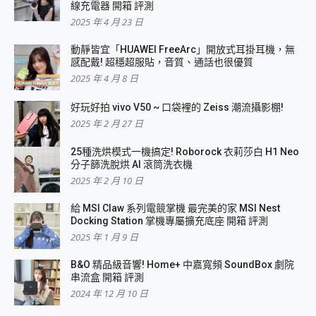
線充電器 開箱 評測
2025 年 4 月 23 日
動靜皆宜「HUAWEI FreeArc」開放式耳掛耳機，無
感配戴! 超穩超服貼，音質、通話也很優質
2025 年 4 月 8 日
好玩好拍 vivo V50 ~ 口袋裡的 Zeiss 潮流攝影棚!
2025 年 2 月 27 日
25種洗烘模式一機搞定! Roborock 衣莉莎白 H1 Neo
分子篩洗脫烘 AI 滾筒洗衣機
2025 年 2 月 10 日
給 MSI Claw 系列電競掌機 最完美的家 MSI Nest
Docking Station 掌機專屬擴充底座 開箱 評測
2025 年 1 月 9 日
B&O 精品級音響! Home+ 中嘉寬頻 SoundBox 劇院
串流盒 開箱 評測
2024 年 12 月 10 日