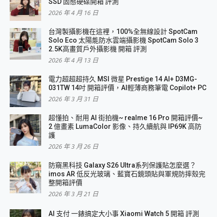
SSD 固態硬碟開箱 評測
2026 年 4 月 16 日
台灣製攝影機在這裡，100%全無線設計 SpotCam
Solo Eco 太陽能防水雲端攝影機 SpotCam Solo 3
2.5K高畫質戶外攝影機 開箱 評測
2026 年 4 月 13 日
電力超超超持久 MSI 微星 Prestige 14 AI+ D3MG-
031TW 14吋 開箱評價，AI輕薄商務筆電 Copilot+ PC
2026 年 3 月 31 日
超懂拍、耐用 AI 街拍機~ realme 16 Pro 開箱評價~
2 億畫素 LumaColor 影像、持久續航與 IP69K 高防
護
2026 年 3 月 26 日
防窺黑科技 Galaxy S26 Ultra系列保護貼怎麼選？
imos AR 低反光玻璃、藍寶石鏡頭貼與軍規防摔殼完
整開箱評價
2026 年 3 月 21 日
AI 支付 一錶搞定大小事 Xiaomi Watch 5 開箱 評測