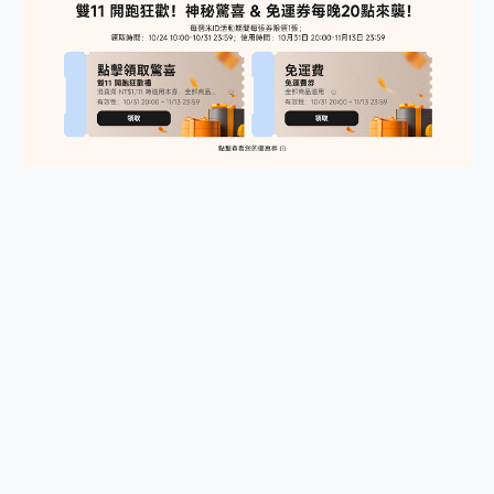
2億 APO蔡司長焦神機降臨~ vivo X200 Pro、vivo X200 就是這麼好拍
EaseUS Vocal Remover 免費線上去聲器一鍵去除人聲 人聲 音樂分離 2024 消除人聲推薦
3 個超值 MHN 飛人工具分享~~ iToolab AnyGo 魔物獵人 Now飛人 ios教學 不出門也可以到處走
Locawhere AnyTo 寶可夢飛人 AnyTo 不出門也可以飛遍全世界
小體積 40000mAh 超大容量 一次充5個設備 充好充滿 CUKTECH 酷態科 300W 微型充電站 開箱 評測
97.3% 恢復率，資料救援就是這麼簡單 EaseUS Data Recovery Wizard Free 18.0.0 業界最好的資料救援軟體
磁碟系統大風吹 有了 磁碟管理程式 EaseUS Partition Master 就是這麼簡單
全新 SONY Xperia 1 VI 開箱! 相機實測! 長焦覆蓋更遠更清晰、2日長續航、頂尖影音娛樂效能~
Xiaomi 14 Ultra 開箱 評測~ 有深度的 Leica 影像旗艦手機! 加碼小旗艦 Xiaomi 14 開箱 評測
vivo TWS 3e 真無線藍牙耳機智慧降噪升級、音質明亮溫潤，並支援雙設備連接~
MSI Claw 掌機專屬配件包 來囉 完美保護 MSI Claw A1M-026TW 電競掌機
人像旗艦 vivo V30 系列 開箱 評測! 首搭蔡司光學鏡頭、攝影棚級柔光環、拍攝功能最好玩的美拍神機 vivo V30 Pro
多個願望一次滿足 超強散熱 微星 MSI Claw A1M-026TW 電競掌機 開箱 評測
一吸完美對位 擁有超強吸力與超好用的隱磁支架 O-ONE MAG 最會吸的行動電源 開箱 評測
OPPO 哈蘇 300mm 專業增距鏡實測：Find X9 Ultra 光學長焦隨手拍，紀錄生活就是這麼簡單
Motorola edge 70 pro 及 moto g37 power上市，登錄在送飛利浦氣炸鍋
近八千元的 Soundcore Liberty 5 Pro Max，有螢幕的耳機會是智商稅嗎?
ASUS Pad 全面應援 Me Time，加碼愛奇藝黃金雙周卡體驗，專案價最低 NT$0 起