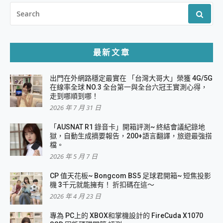
SEARCH
FOR:
最新文章
出門在外網路穩定最實在 「台灣大哥大」榮獲 4G/5G
在線率全球 NO.3 全台第一與全台六冠王實測心得，
走到哪順到哪！
2026 年 7 月 31 日
「AUSNAT R1 錄音卡」開箱評測~ 終結會議紀錄地
獄，自動生成摘要報告，200+語言翻譯，旅遊最強搭
檔。
2026 年 5 月 7 日
CP 值天花板~ Bongcom BS5 足球君開箱~ 短焦投影
機 3千元就能擁有！ 折扣碼在這～
2026 年 4 月 23 日
專為 PC上的 XBOX和掌機設計的 FireCuda X1070