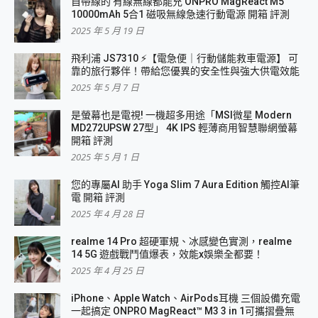
自帶線的 有線無線都能充 ONPRO MagReact M5
10000mAh 5合1 磁吸無線急速行動電源 開箱 評測
2025 年 5 月 19 日
飛利浦 JS7310 ⚡【電急便｜行動儲能救車電源】 可
靠的旅行夥伴！帶給您優異的安全性與強大供電效能
2025 年 5 月 7 日
是螢幕也是電視! 一機超多用途「MSI微星 Modern
MD272UPSW 27型」 4K IPS 輕薄商用智慧聯網螢幕
開箱 評測
2025 年 5 月 1 日
您的專屬AI 助手 Yoga Slim 7 Aura Edition 觸控AI筆
電 開箱 評測
2025 年 4 月 28 日
realme 14 Pro 超硬軍規、冰感變色實測，realme
14 5G 遊戲戰鬥值爆表，效能x娛樂全都要！
2025 年 4 月 25 日
iPhone、Apple Watch、AirPods耳機 三個設備充電
一起搞定 ONPRO MagReact™ M3 3 in 1可攜摺疊無