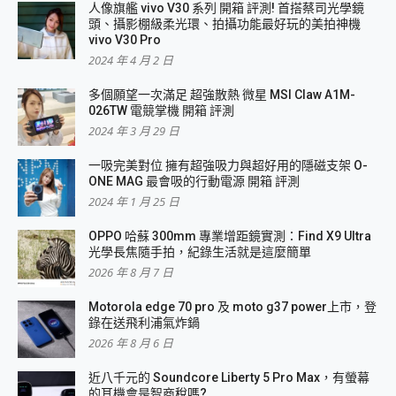
人像旗艦 vivo V30 系列 開箱 評測! 首搭蔡司光學鏡
頭、攝影棚級柔光環、拍攝功能最好玩的美拍神機
vivo V30 Pro
2024 年 4 月 2 日
多個願望一次滿足 超強散熱 微星 MSI Claw A1M-
026TW 電競掌機 開箱 評測
2024 年 3 月 29 日
一吸完美對位 擁有超強吸力與超好用的隱磁支架 O-
ONE MAG 最會吸的行動電源 開箱 評測
2024 年 1 月 25 日
OPPO 哈蘇 300mm 專業增距鏡實測：Find X9 Ultra
光學長焦隨手拍，紀錄生活就是這麼簡單
2026 年 8 月 7 日
Motorola edge 70 pro 及 moto g37 power上市，登
錄在送飛利浦氣炸鍋
2026 年 8 月 6 日
近八千元的 Soundcore Liberty 5 Pro Max，有螢幕
的耳機會是智商稅嗎?