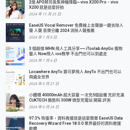
2億 APO蔡司長焦神機降臨~ vivo X200 Pro、vivo
X200 就是這麼好拍
2024 年 11 月 25 日
EaseUS Vocal Remover 免費線上去聲器一鍵去除人
聲 人聲 音樂分離 2024 消除人聲推薦
2024 年 7 月 8 日
3 個超值 MHN 飛人工具分享~~ iToolab AnyGo 魔物
獵人 Now飛人 ios教學 不出門也可以到處走
2024 年 7 月 4 日
Locawhere AnyTo 寶可夢飛人 AnyTo 不出門也可以
飛遍全世界
2024 年 6 月 27 日
小體積 40000mAh 超大容量 一次充5個設備 充好充滿
CUKTECH 酷態科 300W 微型充電站 開箱 評測
2024 年 6 月 24 日
97.3% 恢復率，資料救援就是這麼簡單 EaseUS Data
Recovery Wizard Free 18.0.0 業界最好的資料救援
軟體