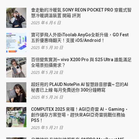
會走動的冷暖氣 SONY REON POCKET PRO 穿戴式智
慧冷暖調溫裝置 開箱 評測
2025 年 6 月 6 日
寶可夢飛人外掛iToolab AnyGo全新升級，GO Fest
五折優惠嗨翻天！支援 iOS/Android！
2025 年 5 月 30 日
百倍變焦實測~ vivo X200 Pro 與 S25 Ultra 誰能滿足
全場景拍攝需求？
2025 年 5 月 28 日
超好用的 PLAUD NotePin AI 智慧錄音膠囊~ 您的AI
秘書已上線 每月免費送你 300分鐘轉寫
2025 年 5 月 26 日
COMPUTEX 2025 來囉！AGI亞奇雷 AI・Gaming・
創作儲存方案登場，趕快來AGI亞奇雷挑戰任務抽
PS5！
2025 年 5 月 21 日