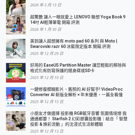
2026 年 3 月 13 日
超驚艷 讓人一眼就愛上 LENOVO 聯想 Yoga Book 9
14吋 AI輕薄筆電 開箱 評測
2026 年 1 月 30 日
美到讓人超想擁有 moto pad 60 系列 與 Moto |
Swarovski razr 60 冰藍限定版本 開箱 評測
2025 年 12 月 29 日
好用的 EaseUS Partition Master 讓您輕鬆的移除與
格式化有防寫保護的隨身碟或SD卡
2025 年 12 月 19 日
一鍵修復模糊影片、舊照的 AI 好幫手! VideoProc
Converter AI 新版全解析 × 年末優惠，一篇全看懂
2025 年 12 月 15 日
小朋友才做選擇 投影機 RGB藍牙音響 氛圍情境燈 我
通通都要！ Starfish 2 幻彩膠囊投影機｜結合「 智慧
投影 & 煥彩流動 」的沈浸式生活新體驗
2025 年 12 月 13 日