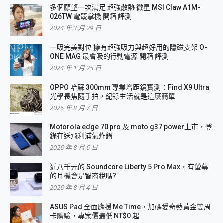
多個願望一次滿足 超強散熱 微星 MSI Claw A1M-
026TW 電競掌機 開箱 評測
2024 年 3 月 29 日
一吸完美對位 擁有超強吸力與超好用的隱磁支架 O-
ONE MAG 最會吸的行動電源 開箱 評測
2024 年 1 月 25 日
OPPO 哈蘇 300mm 專業增距鏡實測：Find X9 Ultra
光學長焦隨手拍，紀錄生活就是這麼簡單
2026 年 8 月 7 日
Motorola edge 70 pro 及 moto g37 power上市，登
錄在送飛利浦氣炸鍋
2026 年 8 月 6 日
近八千元的 Soundcore Liberty 5 Pro Max，有螢幕
的耳機會是智商稅嗎?
2026 年 8 月 4 日
ASUS Pad 全面應援 Me Time，加碼愛奇藝黃金雙周
卡體驗，專案價最低 NT$0 起