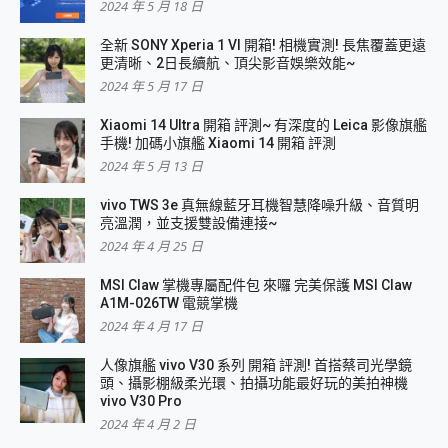
2024 年 5 月 18 日
全新 SONY Xperia 1 VI 開箱! 相機實測! 長焦覆蓋更遠
更清晰、2日長續航、頂尖影音娛樂效能~
2024 年 5 月 17 日
Xiaomi 14 Ultra 開箱 評測~ 有深度的 Leica 影像旗艦
手機! 加碼小旗艦 Xiaomi 14 開箱 評測
2024 年 5 月 13 日
vivo TWS 3e 真無線藍牙耳機智慧降噪升級、音質明
亮溫潤，並支援雙設備連接~
2024 年 4 月 25 日
MSI Claw 掌機專屬配件包 來囉 完美保護 MSI Claw
A1M-026TW 電競掌機
2024 年 4 月 17 日
人像旗艦 vivo V30 系列 開箱 評測! 首搭蔡司光學鏡
頭、攝影棚級柔光環、拍攝功能最好玩的美拍神機
vivo V30 Pro
2024 年 4 月 2 日