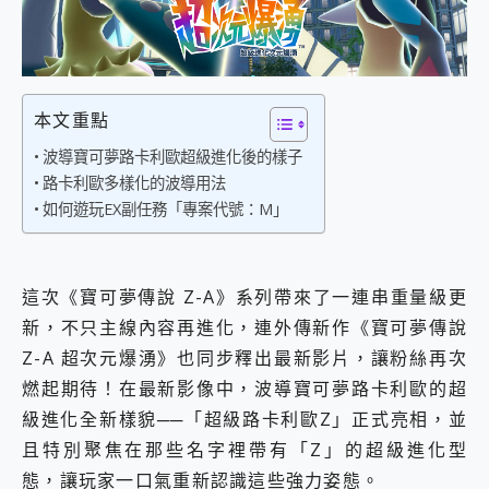
外型超吸晴~ 給您絕佳操控體驗 GravaStar Mercury K1 系列 異星機械鍵盤與 Mercury X 系列 輕量無線電競滑鼠 開箱 評測
開箱~變身「蜘蛛人」椅子軍師！MSI MPG 491CQP QD-OLED 超寬曲面電競螢幕，多工辦公、爽度滿滿的終極桌面體驗
iPhone 17 系列 有認證的防護來囉！ imos 首家導入 UL MCV 行銷宣告驗證的手機配件品牌
DJI Osmo Pocket 3 爽爽帶回家 歡慶 EaseUS 21 週年到來，「Slogan 海報徵稿活動」好康大放送
小巧好吸不擋鏡頭 有Qi2認證的 ONPRO MagReact MXs2 5000mAh薄型磁吸無線急速行動電源 開箱 評測
本文重點
會走動的冷暖氣 SONY REON POCKET PRO 穿戴式智慧冷暖調溫裝置 開箱 評測
寶可夢飛人外掛iToolab AnyGo全新升級，GO Fest 五折優惠嗨翻天！支援 iOS/Android！
波導寶可夢路卡利歐超級進化後的樣子
百倍變焦實測~ vivo X200 Pro 與 S25 Ultra 誰能滿足全場景拍攝需求？
路卡利歐多樣化的波導用法
超好用的 PLAUD NotePin AI 智慧錄音膠囊~ 您的AI 秘書已上線 每月免費送你 300分鐘轉寫
如何遊玩EX副任務「專案代號：M」
COMPUTEX 2025 來囉！AGI亞奇雷 AI・Gaming・創作儲存方案登場，趕快來AGI亞奇雷挑戰任務抽 PS5！
自帶線的 有線無線都能充 ONPRO MagReact M5 10000mAh 5合1 磁吸無線急速行動電源 開箱 評測
飛利浦 JS7310 ⚡【電急便｜行動儲能救車電源】 可靠的旅行夥伴！帶給您優異的安全性與強大供電效能
是螢幕也是電視! 一機超多用途「MSI微星 Modern MD272UPSW 27型」 4K IPS 輕薄商用智慧聯網螢幕 開箱 評測
這次《寶可夢傳說 Z-A》系列帶來了一連串重量級更
您的專屬AI 助手 Yoga Slim 7 Aura Edition 觸控AI筆電 開箱 評測
新，不只主線內容再進化，連外傳新作《寶可夢傳說
realme 14 Pro 超硬軍規、冰感變色實測，realme 14 5G 遊戲戰鬥值爆表，效能x娛樂全都要！
Z-A 超次元爆湧》也同步釋出最新影片，讓粉絲再次
iPhone、Apple Watch、AirPods耳機 三個設備充電一起搞定 ONPRO MagReact™ M3 3 in 1可攜摺疊無線充電器 開箱 評測
燃起期待！在最新影像中，波導寶可夢路卡利歐的超
動靜皆宜「HUAWEI FreeArc」開放式耳掛耳機，無感配戴! 超穩超服貼，音質、通話也很優質
好玩好拍 vivo V50 ~ 口袋裡的 Zeiss 潮流攝影棚!
級進化全新樣貌──「超級路卡利歐Z」正式亮相，並
25種洗烘模式一機搞定! Roborock 衣莉莎白 H1 Neo分子篩洗脫烘 AI 滾筒洗衣機
且特別聚焦在那些名字裡帶有「Z」的超級進化型
給 MSI Claw 系列電競掌機 最完美的家 MSI Nest Docking Station 掌機專屬擴充底座 開箱 評測
態，讓玩家一口氣重新認識這些強力姿態。
B&O 精品級音響! Home+ 中嘉寬頻 SoundBox 劇院串流盒 開箱 評測