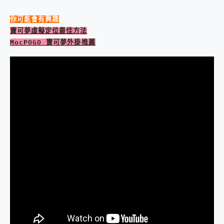
2億 APO蔡司長焦神機降臨~ vivo X200 Pro、vivo X200 就是這麼好拍
EaseUS Vocal Remover 免費線上去聲器一鍵去除人聲 人聲 音樂分離 2024 消除人聲推薦
你可能會有興趣
3 個超值 MHN 飛人工具分享~~ iToolab AnyGo 魔物獵人 Now飛人 ios教學 不出門也可以到處走
寶可夢虛擬定位最佳方法
Locawhere AnyTo 寶可夢飛人 AnyTo 不出門也可以飛遍全世界
MocPOGO 寶可夢外掛推薦
小體積 40000mAh 超大容量 一次充5個設備 充好充滿 CUKTECH 酷態科 300W 微型充電站 開箱 評測
97.3% 恢復率，資料救援就是這麼簡單 EaseUS Data Recovery Wizard Free 18.0.0 業界最好的資料救援軟體
磁碟系統大風吹 有了 磁碟管理程式 EaseUS Partition Master 就是這麼簡單
全新 SONY Xperia 1 VI 開箱! 相機實測! 長焦覆蓋更遠更清晰、2日長續航、頂尖影音娛樂效能~
Xiaomi 14 Ultra 開箱 評測~ 有深度的 Leica 影像旗艦手機! 加碼小旗艦 Xiaomi 14 開箱 評測
vivo TWS 3e 真無線藍牙耳機智慧降噪升級、音質明亮溫潤，並支援雙設備連接~
MSI Claw 掌機專屬配件包 來囉 完美保護 MSI Claw A1M-026TW 電競掌機
人像旗艦 vivo V30 系列 開箱 評測! 首搭蔡司光學鏡頭、攝影棚級柔光環、拍攝功能最好玩的美拍神機 vivo V30 Pro
多個願望一次滿足 超強散熱 微星 MSI Claw A1M-026TW 電競掌機 開箱 評測
一吸完美對位 擁有超強吸力與超好用的隱磁支架 O-ONE MAG 最會吸的行動電源 開箱 評測
OPPO 哈蘇 300mm 專業增距鏡實測：Find X9 Ultra 光學長焦隨手拍，紀錄生活就是這麼簡單
Motorola edge 70 pro 及 moto g37 power上市，登錄在送飛利浦氣炸鍋
近八千元的 Soundcore Liberty 5 Pro Max，有螢幕的耳機會是智商稅嗎?
ASUS Pad 全面應援 Me Time，加碼愛奇藝黃金雙周卡體驗，專案價最低 NT$0 起