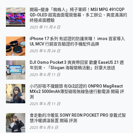
開箱~變身「蜘蛛人」椅子軍師！MSI MPG 491CQP
QD-OLED 超寬曲面電競螢幕，多工辦公、爽度滿滿的
終極桌面體驗
2025 年 11 月 4 日
iPhone 17 系列 有認證的防護來囉！ imos 首家導入
UL MCV 行銷宣告驗證的手機配件品牌
2025 年 9 月 24 日
DJI Osmo Pocket 3 爽爽帶回家 歡慶 EaseUS 21 週
年到來，「Slogan 海報徵稿活動」好康大放送
2025 年 8 月 11 日
小巧好吸不擋鏡頭 有Qi2認證的 ONPRO MagReact
MXs2 5000mAh薄型磁吸無線急速行動電源 開箱 評
測
2025 年 6 月 11 日
會走動的冷暖氣 SONY REON POCKET PRO 穿戴式智
慧冷暖調溫裝置 開箱 評測
2025 年 6 月 6 日