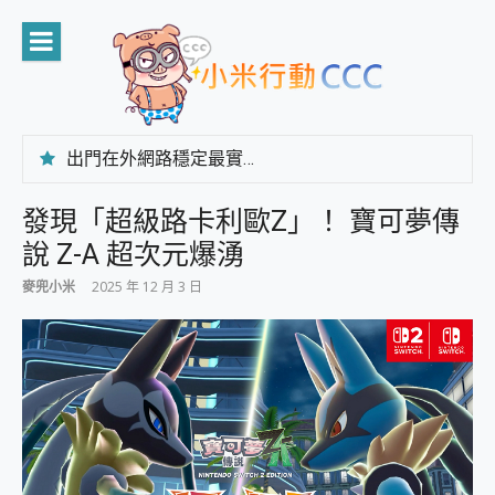
Skip
to
content
出門在外網路穩定最實在 「台灣大哥大」榮獲 4G/5G 在線率全球 NO.3 全台第一與全台六冠王實測心得，走到哪順到哪！
「AUSNAT R1 錄音卡」開箱評測~ 終結會議紀錄地獄，自動生成摘要報告，200+語言翻譯，旅遊最強搭檔。
CP 值天花板~ Bongcom BS5 足球君開箱~ 短焦投影機 3千元就能擁有！ 折扣碼在這～
發現「超級路卡利歐Z」！ 寶可夢傳
專為 PC上的 XBOX和掌機設計的 FireCuda X1070 SSD 固態硬碟開箱 評測
說 Z-A 超次元爆湧
台灣製攝影機在這裡，100%全無線設計 SpotCam Solo Eco 太陽能防水雲端攝影機 SpotCam Solo 3 2.5K高畫質戶外攝影機 開箱 評測
電力超超超持久 MSI 微星 Prestige 14 AI+ D3MG-031TW 14吋 開箱評價，AI輕薄商務筆電 Copilot+ PC
麥兜小米
2025 年 12 月 3 日
超懂拍、耐用 AI 街拍機~ realme 16 Pro 開箱評價~ 2 億畫素 LumaColor 影像、持久續航與 IP69K 高防護
防窺黑科技 Galaxy S26 Ultra系列保護貼怎麼選？imos AR 低反光玻璃、藍寶石鏡頭貼與軍規防摔殼完整開箱評價
AI 支付 一錶搞定大小事 Xiaomi Watch 5 開箱 評測
超驚艷 讓人一眼就愛上 LENOVO 聯想 Yoga Book 9 14吋 AI輕薄筆電 開箱 評測
美到讓人超想擁有 moto pad 60 系列 與 Moto | Swarovski razr 60 冰藍限定版本 開箱 評測
好用的 EaseUS Partition Master 讓您輕鬆的移除與格式化有防寫保護的隨身碟或SD卡
一鍵修復模糊影片、舊照的 AI 好幫手! VideoProc Converter AI 新版全解析 × 年末優惠，一篇全看懂
小朋友才做選擇 投影機 RGB藍牙音響 氛圍情境燈 我通通都要！ Starfish 2 幻彩膠囊投影機｜結合「 智慧投影 & 煥彩流動 」的沈浸式生活新體驗