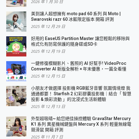
2026 年 1 月 30 日
美到讓人超想擁有 moto pad 60 系列 與 Moto |
Swarovski razr 60 冰藍限定版本 開箱 評測
2025 年 12 月 29 日
好用的 EaseUS Partition Master 讓您輕鬆的移除與
格式化有防寫保護的隨身碟或SD卡
2025 年 12 月 19 日
一鍵修復模糊影片、舊照的 AI 好幫手! VideoProc
Converter AI 新版全解析 × 年末優惠，一篇全看懂
2025 年 12 月 15 日
小朋友才做選擇 投影機 RGB藍牙音響 氛圍情境燈 我
通通都要！ Starfish 2 幻彩膠囊投影機｜結合「 智慧
投影 & 煥彩流動 」的沈浸式生活新體驗
2025 年 12 月 13 日
外型超吸晴~ 給您絕佳操控體驗 GravaStar Mercury
K1 系列 異星機械鍵盤與 Mercury X 系列 輕量無線電
競滑鼠 開箱 評測
2025 年 11 月 7 日