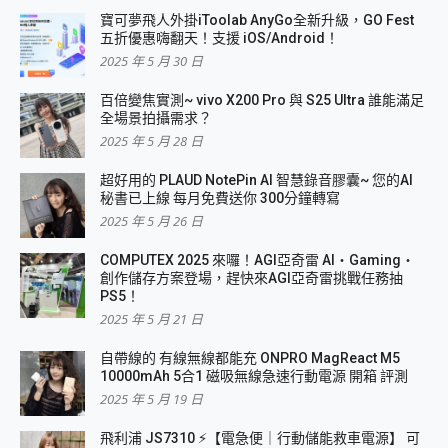
寶可夢飛人外掛iToolab AnyGo全新升級，GO Fest
五折優惠嗨翻天！支援 iOS/Android！
2025 年 5 月 30 日
百倍變焦實測~ vivo X200 Pro 與 S25 Ultra 誰能滿足
全場景拍攝需求？
2025 年 5 月 28 日
超好用的 PLAUD NotePin AI 智慧錄音膠囊~ 您的AI
秘書已上線 每月免費送你 300分鐘轉寫
2025 年 5 月 26 日
COMPUTEX 2025 來囉！AGI亞奇雷 AI・Gaming・
創作儲存方案登場，趕快來AGI亞奇雷挑戰任務抽
PS5！
2025 年 5 月 21 日
自帶線的 有線無線都能充 ONPRO MagReact M5
10000mAh 5合1 磁吸無線急速行動電源 開箱 評測
2025 年 5 月 19 日
飛利浦 JS7310 ⚡【電急便｜行動儲能救車電源】 可