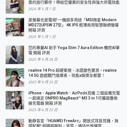
靠的旅行夥伴！帶給您優異的安全性與強大供電效能
2025 年 5 月 7 日
是螢幕也是電視! 一機超多用途「MSI微星 Modern
MD272UPSW 27型」 4K IPS 輕薄商用智慧聯網螢幕
開箱 評測
2025 年 5 月 1 日
您的專屬AI 助手 Yoga Slim 7 Aura Edition 觸控AI筆
電 開箱 評測
2025 年 4 月 28 日
realme 14 Pro 超硬軍規、冰感變色實測，realme
14 5G 遊戲戰鬥值爆表，效能x娛樂全都要！
2025 年 4 月 25 日
iPhone、Apple Watch、AirPods耳機 三個設備充電
一起搞定 ONPRO MagReact™ M3 3 in 1可攜摺疊無
線充電器 開箱 評測
2025 年 4 月 23 日
動靜皆宜「HUAWEI FreeArc」開放式耳掛耳機，無
感配戴! 超穩超服貼，音質、通話也很優質