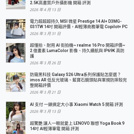
2.5K高畫質戶外攝影機 開箱 評測
2026 年 4 月 13 日
電力超超超持久 MSI 微星 Prestige 14 AI+ D3MG-
031TW 14吋 開箱評價，AI輕薄商務筆電 Copilot+ PC
2026 年 3 月 31 日
超懂拍、耐用 AI 街拍機~ realme 16 Pro 開箱評價~
2 億畫素 LumaColor 影像、持久續航與 IP69K 高防
護
2026 年 3 月 26 日
防窺黑科技 Galaxy S26 Ultra系列保護貼怎麼選？
imos AR 低反光玻璃、藍寶石鏡頭貼與軍規防摔殼完
整開箱評價
2026 年 3 月 21 日
AI 支付 一錶搞定大小事 Xiaomi Watch 5 開箱 評測
2026 年 3 月 13 日
超驚艷 讓人一眼就愛上 LENOVO 聯想 Yoga Book 9
14吋 AI輕薄筆電 開箱 評測