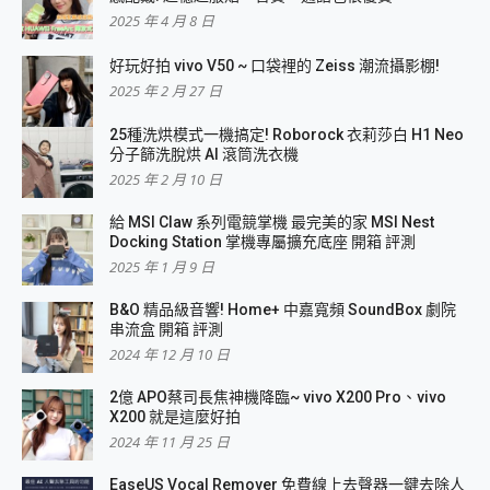
2025 年 4 月 8 日
好玩好拍 vivo V50 ~ 口袋裡的 Zeiss 潮流攝影棚!
2025 年 2 月 27 日
25種洗烘模式一機搞定! Roborock 衣莉莎白 H1 Neo
分子篩洗脫烘 AI 滾筒洗衣機
2025 年 2 月 10 日
給 MSI Claw 系列電競掌機 最完美的家 MSI Nest
Docking Station 掌機專屬擴充底座 開箱 評測
2025 年 1 月 9 日
B&O 精品級音響! Home+ 中嘉寬頻 SoundBox 劇院
串流盒 開箱 評測
2024 年 12 月 10 日
2億 APO蔡司長焦神機降臨~ vivo X200 Pro、vivo
X200 就是這麼好拍
2024 年 11 月 25 日
EaseUS Vocal Remover 免費線上去聲器一鍵去除人