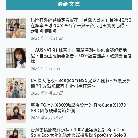
最新文章
出門在外網路穩定最實在 「台灣大哥大」榮獲 4G/5G
在線率全球 NO.3 全台第一與全台六冠王實測心得，
走到哪順到哪！
2026 年 7 月 31 日
「AUSNAT R1 錄音卡」開箱評測~ 終結會議紀錄地
獄，自動生成摘要報告，200+語言翻譯，旅遊最強搭
檔。
2026 年 5 月 7 日
CP 值天花板~ Bongcom BS5 足球君開箱~ 短焦投影
機 3千元就能擁有！ 折扣碼在這～
2026 年 4 月 23 日
專為 PC上的 XBOX和掌機設計的 FireCuda X1070
SSD 固態硬碟開箱 評測
2026 年 4 月 16 日
台灣製攝影機在這裡，100%全無線設計 SpotCam
Solo Eco 太陽能防水雲端攝影機 SpotCam Solo 3