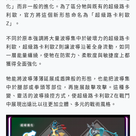
化」而非一般的進化。為了區分牠與既有的超級路卡
利歐，官方將這個新形態命名為「超級路卡利歐
Z」。
不同於原本強調將大量波導集中於破壞力的超級路卡
利歐，超級路卡利歐Z則讓波導沿著全身流動，如同
一層能量纏繞，使牠在防禦力、柔軟度與敏捷度上都
獲得全面強化。
牠能將波導薄薄延展成盾牌般的形態，也能把波導集
中於腿部或拳頭等部位，再施展敲擊攻擊。這種多
變、靈活的波導操控方式，使超級路卡利歐Z在戰鬥
中展現出遠比以往更加立體、多元的戰術風格。