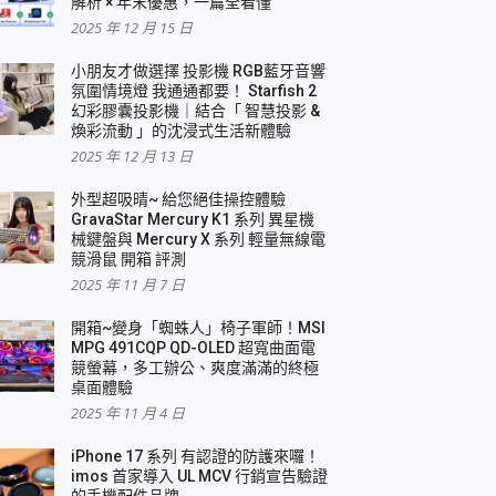
解析 × 年末優惠，一篇全看懂
2025 年 12 月 15 日
小朋友才做選擇 投影機 RGB藍牙音響
氛圍情境燈 我通通都要！ Starfish 2
幻彩膠囊投影機｜結合「 智慧投影 &
煥彩流動 」的沈浸式生活新體驗
2025 年 12 月 13 日
外型超吸晴~ 給您絕佳操控體驗
GravaStar Mercury K1 系列 異星機
械鍵盤與 Mercury X 系列 輕量無線電
競滑鼠 開箱 評測
2025 年 11 月 7 日
開箱~變身「蜘蛛人」椅子軍師！MSI
MPG 491CQP QD-OLED 超寬曲面電
競螢幕，多工辦公、爽度滿滿的終極
桌面體驗
2025 年 11 月 4 日
iPhone 17 系列 有認證的防護來囉！
imos 首家導入 UL MCV 行銷宣告驗證
的手機配件品牌