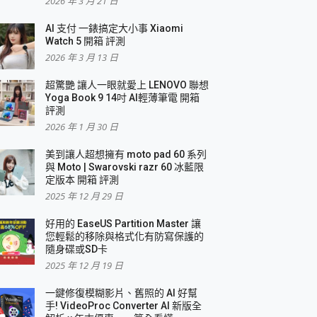
2026 年 3 月 21 日
AI 支付 一錶搞定大小事 Xiaomi
Watch 5 開箱 評測
2026 年 3 月 13 日
盛典
超驚艷 讓人一眼就愛上 LENOVO 聯想
Yoga Book 9 14吋 AI輕薄筆電 開箱
評測
2026 年 1 月 30 日
美到讓人超想擁有 moto pad 60 系列
與 Moto | Swarovski razr 60 冰藍限
定版本 開箱 評測
2025 年 12 月 29 日
好用的 EaseUS Partition Master 讓
您輕鬆的移除與格式化有防寫保護的
隨身碟或SD卡
2025 年 12 月 19 日
一鍵修復模糊影片、舊照的 AI 好幫
手! VideoProc Converter AI 新版全