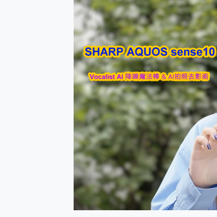
防窺黑科技 Galaxy S2
AI 支付 一錶搞定大小事 Xiao
超驚艷 讓人一眼就愛上 LENOV
美到讓人超想擁有 moto pad 
好用的 EaseUS Parti
一鍵修復模糊影片、舊照的 AI 
小朋友才做選擇 投影機 RG
式生活新體驗
外型超吸晴~ 給您絕佳操控體驗 
開箱~變身「蜘蛛人」椅子軍師
iPhone 17 系列 有認
DJI Osmo Pocket 3
小巧好吸不擋鏡頭 有Qi2認證
會走動的冷暖氣 SONY RE
寶可夢飛人外掛iToolab An
百倍變焦實測~ vivo X200
超好用的 PLAUD NoteP
COMPUTEX 2025 來
自帶線的 有線無線都能充 ONP
飛利浦 JS7310 ⚡【
是螢幕也是電視! 一機超多用途