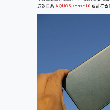
多個願望一次滿足 超強散熱 微星
這款日系
AQUOS sense10
或許符合
一吸完美對位 擁有超強吸力
Motorola edge 70 p
近八千元的 Soundcore L
ASUS Pad 全面應援 M
榮耀 HONOR 600 Pro 