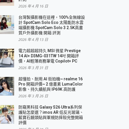
2026 年 4 月 16 日
要！
台灣製攝影機在這裡，100%全無線設
3 in 1可攜摺疊無線充電器 開箱 評測
計 SpotCam Solo Eco 太陽能防水雲
優質
端攝影機 SpotCam Solo 3 2.5K高畫
質戶外攝影機 開箱 評測
2026 年 4 月 13 日
 評測
電力超超超持久 MSI 微星 Prestige
14 AI+ D3MG-031TW 14吋 開箱評
價，AI輕薄商務筆電 Copilot+ PC
2026 年 3 月 31 日
到處走
超懂拍、耐用 AI 街拍機~ realme 16
 開箱 評測
Pro 開箱評價~ 2 億畫素 LumaColor
業界最好的資料救援軟體
影像、持久續航與 IP69K 高防護
2026 年 3 月 26 日
效能~
防窺黑科技 Galaxy S26 Ultra系列保
護貼怎麼選？imos AR 低反光玻璃、
藍寶石鏡頭貼與軍規防摔殼完整開箱
評價
機 vivo V30 Pro