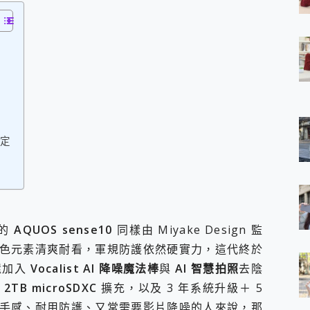
 7 Aura Edition 觸控AI筆電 開箱 評測
軍規、冰感變色實測，realme 14 5G 遊戲戰鬥值爆表，效能x娛樂全都
h、AirPods耳機 三個設備充電一起搞定 ONPRO MagReact™ M3 
eeArc」開放式耳掛耳機，無感配戴! 超穩超服貼，音質、通話也很
袋裡的 Zeiss 潮流攝影棚!
orock 衣莉莎白 H1 Neo分子篩洗脫烘 AI 滾筒洗衣機
 最完美的家 MSI Nest Docking Station 掌機專屬擴充底座 開箱
 中嘉寬頻 SoundBox 劇院串流盒 開箱 評測
ivo X200 Pro、vivo X200 就是這麼好拍
設定
over 免費線上去聲器一鍵去除人聲 人聲 音樂分離 2024 消除人聲推薦
~~ iToolab AnyGo 魔物獵人 Now飛人 ios教學 不出門也可以
寶可夢飛人 AnyTo 不出門也可以飛遍全世界
容量 一次充5個設備 充好充滿 CUKTECH 酷態科 300W 微型充電站
簡單 EaseUS Data Recovery Wizard Free 18.0.0 
 EaseUS Partition Master 就是這麼簡單
新的
AQUOS sense10
同樣由 Miyake Design 監
1 VI 開箱! 相機實測! 長焦覆蓋更遠更清晰、2日長續航、頂尖影音娛樂
色元素清爽耐看，軍規防護依然硬實力，這代終於
 評測~ 有深度的 Leica 影像旗艦手機! 加碼小旗艦 Xiaomi 14 開箱 評測
 還加入
Vocalist AI 降噪魔法棒
與
AI 智慧拍照
去陰
無線藍牙耳機智慧降噪升級、音質明亮溫潤，並支援雙設備連接~
來囉 完美保護 MSI Claw A1M-026TW 電競掌機
高
2TB microSDXC
擴充，以及 3 年系統升級＋ 5
列 開箱 評測! 首搭蔡司光學鏡頭、攝影棚級柔光環、拍攝功能最好玩的美拍神
手感、耐用防護、又常需要影片降噪的人來說，那