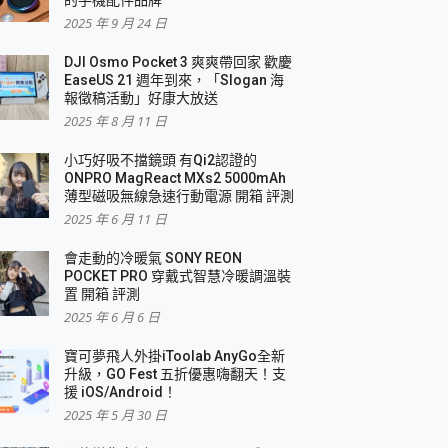
2025 年 9 月 24 日
DJI Osmo Pocket 3 爽爽帶回家 歡慶
EaseUS 21 週年到來，「Slogan 海
報徵稿活動」好康大放送
2025 年 8 月 11 日
小巧好吸不擋鏡頭 有Qi2認證的
ONPRO MagReact MXs2 5000mAh
薄型磁吸無線急速行動電源 開箱 評測
2025 年 6 月 11 日
會走動的冷暖氣 SONY REON
POCKET PRO 穿戴式智慧冷暖調溫裝
置 開箱 評測
2025 年 6 月 6 日
寶可夢飛人外掛iToolab AnyGo全新
升級，GO Fest 五折優惠嗨翻天！支
援 iOS/Android！
2025 年 5 月 30 日