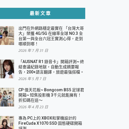
貼與軍規防摔殼完整開箱評價
最新文章
出門在外網路穩定最實在 「台灣大哥
，一篇全看懂
大」榮獲 4G/5G 在線率全球 NO.3 全
台第一與全台六冠王實測心得，走到
機｜結合「 智慧投影 & 煥彩流動 」的沈浸
哪順到哪！
2026 年 7 月 31 日
X 系列 輕量無線電競滑鼠 開箱 評測
多工辦公、爽度滿滿的終極桌面體驗
「AUSNAT R1 錄音卡」開箱評測~ 終
結會議紀錄地獄，自動生成摘要報
好康大放送
告，200+語言翻譯，旅遊最強搭檔。
動電源 開箱 評測
2026 年 5 月 7 日
CP 值天花板~ Bongcom BS5 足球君
開箱~ 短焦投影機 3千元就能擁有！
折扣碼在這～
寫
2026 年 4 月 23 日
挑戰任務抽 PS5！
 開箱 評測
專為 PC上的 XBOX和掌機設計的
與強大供電效能
FireCuda X1070 SSD 固態硬碟開箱
商用智慧聯網螢幕 開箱 評測
評測