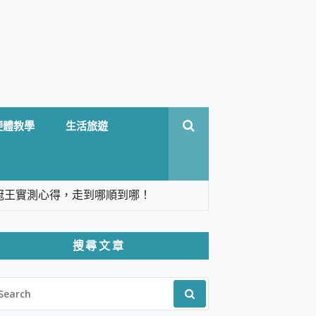
硬體教學
生活旅遊
台六冠王實測心得，走到哪順到哪！
翻譯，旅遊最強搭檔。
搜尋文章
 Solo 3 2.5K高畫質戶外攝影機 開箱 評
EARCH
pilot+ PC
R:
 IP69K 高防護