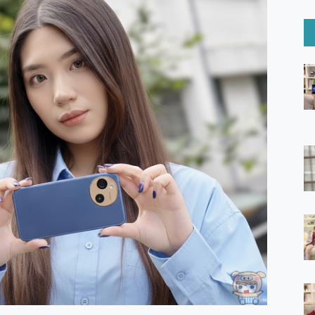
6 Ultra系列保護貼怎麼選？imos AR 低反光玻璃、藍寶石鏡頭
mi Watch 5 開箱 評測
O 聯想 Yoga Book 9 14吋 AI輕薄筆電 開箱 評測
60 系列 與 Moto | Swarovski razr 60 冰藍限定版本 開箱 評測
tion Master 讓您輕鬆的移除與格式化有防寫保護的隨身碟或SD卡
好幫手! VideoProc Converter AI 新版全解析 × 年末優惠
B藍牙音響 氛圍情境燈 我通通都要！ Starfish 2 幻彩膠囊投影
GravaStar Mercury K1 系列 異星機械鍵盤與 Mercury 
！MSI MPG 491CQP QD-OLED 超寬曲面電競螢幕，
證的防護來囉！ imos 首家導入 UL MCV 行銷宣告驗證的手機配件品牌
 爽爽帶回家 歡慶 EaseUS 21 週年到來，「Slogan 海報徵稿活動」
的 ONPRO MagReact MXs2 5000mAh薄型磁吸無線急速行
ON POCKET PRO 穿戴式智慧冷暖調溫裝置 開箱 評測
yGo全新升級，GO Fest 五折優惠嗨翻天！支援 iOS/Android！
 Pro 與 S25 Ultra 誰能滿足全場景拍攝需求？
in AI 智慧錄音膠囊~ 您的AI 秘書已上線 每月免費送你 300分鐘轉
囉！AGI亞奇雷 AI・Gaming・創作儲存方案登場，趕快來AGI亞奇雷
RO MagReact M5 10000mAh 5合1 磁吸無線急速行動電源
電急便｜行動儲能救車電源】 可靠的旅行夥伴！帶給您優異的安全性
「MSI微星 Modern MD272UPSW 27型」 4K IPS 輕薄