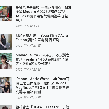
是螢幕也是電視! 一機超多用途「MSI
微星 Modern MD272UPSW 27型」
4K IPS 輕薄商用智慧聯網螢幕 開箱
評測
2025 年 5 月 1 日
您的專屬AI 助手 Yoga Slim 7 Aura
Edition 觸控AI筆電 開箱 評測
2025 年 4 月 28 日
realme 14 Pro 超硬軍規、冰感變色
實測，realme 14 5G 遊戲戰鬥值爆
表，效能x娛樂全都要！
2025 年 4 月 25 日
iPhone、Apple Watch、AirPods耳
機 三個設備充電一起搞定 ONPRO
MagReact™ M3 3 in 1可攜摺疊無線
充電器 開箱 評測
2025 年 4 月 23 日
動靜皆宜「HUAWEI FreeArc」開放