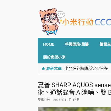
Skip
to
content
HOME
手機開箱/周邊
筆電主
關於麥兜小米
最新文章:
出門在外網路穩定最實在 「
「AUSNAT R1 錄音
CP 值天花板~ Bongco
夏普 SHARP AQUOS s
專為 PC上的 XBOX和掌機設計
台灣製攝影機在這裡，100%全無
術、通話錄音 AI消噪、雙 
測
麥兜小米
2025 年 11 月 17 日
電力超超超持久 MSI 微星 Pre
超懂拍、耐用 AI 街拍機~ re