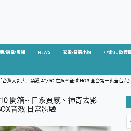
機/遊戲/周邊
NEWS
家電/智慧小物
小米3C 軟體
台灣大哥大」榮獲 4G/5G 在線率全球 NO.3 全台第一與全
卡」開箱評測~ 終結會議紀錄地獄，自動生成摘要報告，200+語言
m BS5 足球君開箱~ 短焦投影機 3千元就能擁有！ 折扣碼在這～
ense10 開箱~ 日系質感、神奇去影
的 FireCuda X1070 SSD 固態硬碟開箱 評測
線設計 SpotCam Solo Eco 太陽能防水雲端攝影機 SpotCam
BOX音效 日常體驗
S
stige 14 AI+ D3MG-031TW 14吋 開箱評價，AI輕薄商務筆電 Co
FO
alme 16 Pro 開箱評價~ 2 億畫素 LumaColor 影像、持久續航與