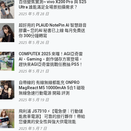
百倍變焦實測~ vivo X200 Pro 與 S25
Ultra 誰能滿足全場景拍攝需求？
2025 年 5 月 28 日
超好用的 PLAUD NotePin AI 智慧錄音
膠囊~ 您的AI 秘書已上線 每月免費送
你 300分鐘轉寫
2025 年 5 月 26 日
COMPUTEX 2025 來囉！AGI亞奇雷
AI・Gaming・創作儲存方案登場，
趕快來AGI亞奇雷挑戰任務抽 PS5！
2025 年 5 月 21 日
自帶線的 有線無線都能充 ONPRO
MagReact M5 10000mAh 5合1 磁吸
無線急速行動電源 開箱 評測
2025 年 5 月 19 日
飛利浦 JS7310 ⚡【電急便｜行動儲
能救車電源】 可靠的旅行夥伴！帶給
您優異的安全性與強大供電效能
2025 年 5 月 7 日