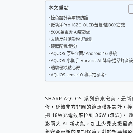
您的專屬AI 助手 Yoga Slim
本文重點
realme 14 Pro 超硬
撞色設計與軍規防護
iPhone、Apple Watc
低功耗Pro IGZO OLED螢幕/雙BOX音效
動靜皆宜「HUAWEI Fr
好玩好拍 vivo V50 ~ 口
5030萬畫素 AI雙鏡頭
25種洗烘模式一機搞定! Rob
去除反射倒影模式實測
給 MSI Claw 系列電競掌機
硬體配置/跑分
B&O 精品級音響! Home+
AQUOS 原生介面/ Android 16 系統
2億 APO蔡司長焦神機降臨~ v
AQUOS 小幫手-Vocalist AI 降噪/通話錄音
EaseUS Vocal Rem
體驗優缺點心得
3 個超值 MHN 飛人工具分享
AQUOS sense10 隨手拍參考~
Locawhere AnyTo 
小體積 40000mAh 超大
97.3% 恢復率，資料救援就是這麼
磁碟系統大風吹 有了 磁碟管理程式
SHARP AQUOS 系列愈來愈美，最
全新 SONY Xperia 
修，延續非方非圓的鏡頭模組設計，撞
Xiaomi 14 Ultra 開箱
把 18W充電效率拉到 36W (流淚)，
vivo TWS 3e 真
MSI Claw 掌機專屬配件包 
影兩大 AI 新功能，加上少見支援最
人像旗艦 vivo V30 系
年安全更新的長期保障，對於想要輕盈