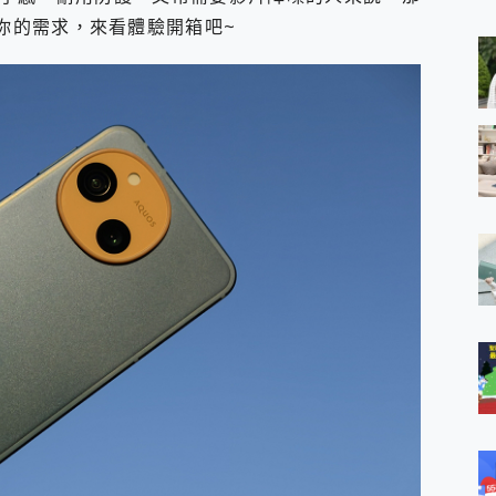
 MSI Claw A1M-026TW 電競掌機 開箱 評測
你的需求，來看體驗開箱吧~
與超好用的隱磁支架 O-ONE MAG 最會吸的行動電源 開箱 評測
ro 及 moto g37 power上市，登錄在送飛利浦氣炸鍋
iberty 5 Pro Max，有螢幕的耳機會是智商稅嗎?
e Time，加碼愛奇藝黃金雙周卡體驗，專案價最低 NT$0 起
x MOLLY Limited Edition 限量版開賣，攜手味全龍進駐大巨蛋萬人