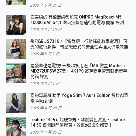
2025 年 5 月 21 日
自帶線的 有線無線都能充 ONPRO MagReact M5
10000mAh 5合1 磁吸無線急速行動電源 開箱 評測
2025 年 5 月 19 日
飛利浦 JS7310 ⚡【電急便｜行動儲能救車電源】 可
靠的旅行夥伴！帶給您優異的安全性與強大供電效能
2025 年 5 月 7 日
是螢幕也是電視! 一機超多用途「MSI微星 Modern
MD272UPSW 27型」 4K IPS 輕薄商用智慧聯網螢幕
開箱 評測
2025 年 5 月 1 日
您的專屬AI 助手 Yoga Slim 7 Aura Edition 觸控AI筆
電 開箱 評測
2025 年 4 月 28 日
realme 14 Pro 超硬軍規、冰感變色實測，realme
14 5G 遊戲戰鬥值爆表，效能x娛樂全都要！
2025 年 4 月 25 日