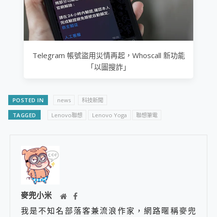
Telegram 帳號盜用災情再起，Whoscall 新功能
「以圖搜詐」
POSTED IN
news
科技新聞
TAGGED
Lenovo聯想
Lenovo Yoga
聯想筆電
麥兜小米
我是不知名部落客兼流浪作家，網路暱稱麥兜