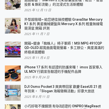
投影 & 煥彩流動 」的沈浸式生活新體驗
2025 年 12 月 13 日
外型超吸晴~ 給您絕佳操控體驗 GravaStar Mercury
K1 系列 異星機械鍵盤與 Mercury X 系列 輕量無線電
競滑鼠 開箱 評測
2025 年 11 月 7 日
開箱~變身「蜘蛛人」椅子軍師！MSI MPG 491CQP
QD-OLED 超寬曲面電競螢幕，多工辦公、爽度滿滿的
終極桌面體驗
2025 年 11 月 4 日
iPhone 17 系列 有認證的防護來囉！ imos 首家導入
UL MCV 行銷宣告驗證的手機配件品牌
2025 年 9 月 24 日
DJI Osmo Pocket 3 爽爽帶回家 歡慶 EaseUS 21 週
年到來，「Slogan 海報徵稿活動」好康大放送
2025 年 8 月 11 日
小巧好吸不擋鏡頭 有Qi2認證的 ONPRO MagReact