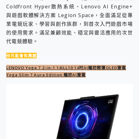
2億 APO蔡司長焦神機降臨~ vivo X200 Pro、vivo X200 就是這麼好拍
Coldfront Hyper散熱系統、Lenovo AI Engine+
EaseUS Vocal Remover 免費線上去聲器一鍵去除人聲 人聲 音樂分離 2024 消除人聲推薦
與遊戲軟體解決方案 Legion Space，全面滿足從專
3 個超值 MHN 飛人工具分享~~ iToolab AnyGo 魔物獵人 Now飛人 ios教學 不出門也可以到處走
業電競玩家、學習與創作族群，到首次入門遊戲市場
Locawhere AnyTo 寶可夢飛人 AnyTo 不出門也可以飛遍全世界
的使用需求。滿足兼顧效能、穩定與靈活應用的次世
小體積 40000mAh 超大容量 一次充5個設備 充好充滿 CUKTECH 酷態科 300W 微型充電站 開箱 評測
97.3% 恢復率，資料救援就是這麼簡單 EaseUS Data Recovery Wizard Free 18.0.0 業界最好的資料救援軟體
代電競體驗。
磁碟系統大風吹 有了 磁碟管理程式 EaseUS Partition Master 就是這麼簡單
全新 SONY Xperia 1 VI 開箱! 相機實測! 長焦覆蓋更遠更清晰、2日長續航、頂尖影音娛樂效能~
你可能會有興趣
Xiaomi 14 Ultra 開箱 評測~ 有深度的 Leica 影像旗艦手機! 加碼小旗艦 Xiaomi 14 開箱 評測
vivo TWS 3e 真無線藍牙耳機智慧降噪升級、音質明亮溫潤，並支援雙設備連接~
LENOVO Yoga 7 2-in-1 14ILL10 14吋AI觸控輕薄OLED筆電
MSI Claw 掌機專屬配件包 來囉 完美保護 MSI Claw A1M-026TW 電競掌機
Yoga Slim 7 Aura Edition 觸控AI筆電
人像旗艦 vivo V30 系列 開箱 評測! 首搭蔡司光學鏡頭、攝影棚級柔光環、拍攝功能最好玩的美拍神機 vivo V30 Pro
多個願望一次滿足 超強散熱 微星 MSI Claw A1M-026TW 電競掌機 開箱 評測
一吸完美對位 擁有超強吸力與超好用的隱磁支架 O-ONE MAG 最會吸的行動電源 開箱 評測
OPPO 哈蘇 300mm 專業增距鏡實測：Find X9 Ultra 光學長焦隨手拍，紀錄生活就是這麼簡單
Motorola edge 70 pro 及 moto g37 power上市，登錄在送飛利浦氣炸鍋
近八千元的 Soundcore Liberty 5 Pro Max，有螢幕的耳機會是智商稅嗎?
ASUS Pad 全面應援 Me Time，加碼愛奇藝黃金雙周卡體驗，專案價最低 NT$0 起