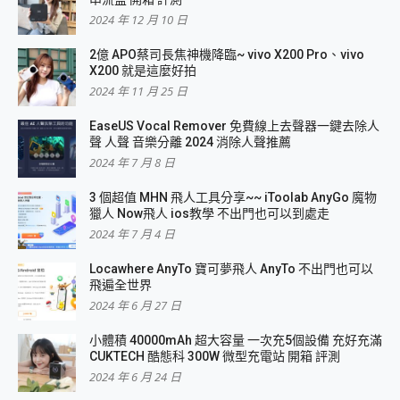
2024 年 12 月 10 日
2億 APO蔡司長焦神機降臨~ vivo X200 Pro、vivo
X200 就是這麼好拍
2024 年 11 月 25 日
EaseUS Vocal Remover 免費線上去聲器一鍵去除人
聲 人聲 音樂分離 2024 消除人聲推薦
2024 年 7 月 8 日
3 個超值 MHN 飛人工具分享~~ iToolab AnyGo 魔物
獵人 Now飛人 ios教學 不出門也可以到處走
2024 年 7 月 4 日
Locawhere AnyTo 寶可夢飛人 AnyTo 不出門也可以
飛遍全世界
2024 年 6 月 27 日
小體積 40000mAh 超大容量 一次充5個設備 充好充滿
CUKTECH 酷態科 300W 微型充電站 開箱 評測
2024 年 6 月 24 日