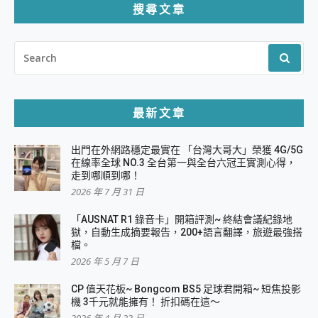
搜尋文章
SEARCH
FOR:
最新文章
出門在外網路穩定最實在 「台灣大哥大」榮獲 4G/5G
在線率全球 NO.3 全台第一與全台六冠王實測心得，
走到哪順到哪！
2026 年 7 月 31 日
「AUSNAT R1 錄音卡」開箱評測~ 終結會議紀錄地
獄，自動生成摘要報告，200+語言翻譯，旅遊最強搭
檔。
2026 年 5 月 7 日
CP 值天花板~ Bongcom BS5 足球君開箱~ 短焦投影
機 3千元就能擁有！ 折扣碼在這～
2026 年 4 月 23 日