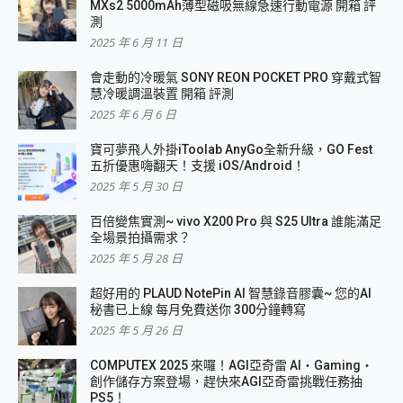
MXs2 5000mAh薄型磁吸無線急速行動電源 開箱 評
測
2025 年 6 月 11 日
會走動的冷暖氣 SONY REON POCKET PRO 穿戴式智
慧冷暖調溫裝置 開箱 評測
2025 年 6 月 6 日
寶可夢飛人外掛iToolab AnyGo全新升級，GO Fest
五折優惠嗨翻天！支援 iOS/Android！
2025 年 5 月 30 日
百倍變焦實測~ vivo X200 Pro 與 S25 Ultra 誰能滿足
全場景拍攝需求？
2025 年 5 月 28 日
超好用的 PLAUD NotePin AI 智慧錄音膠囊~ 您的AI
秘書已上線 每月免費送你 300分鐘轉寫
2025 年 5 月 26 日
COMPUTEX 2025 來囉！AGI亞奇雷 AI・Gaming・
創作儲存方案登場，趕快來AGI亞奇雷挑戰任務抽
PS5！