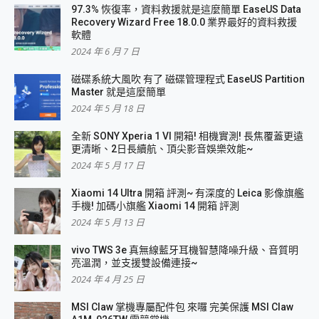
97.3% 恢復率，資料救援就是這麼簡單 EaseUS Data
Recovery Wizard Free 18.0.0 業界最好的資料救援
軟體
2024 年 6 月 7 日
磁碟系統大風吹 有了 磁碟管理程式 EaseUS Partition
Master 就是這麼簡單
2024 年 5 月 18 日
全新 SONY Xperia 1 VI 開箱! 相機實測! 長焦覆蓋更遠
更清晰、2日長續航、頂尖影音娛樂效能~
2024 年 5 月 17 日
Xiaomi 14 Ultra 開箱 評測~ 有深度的 Leica 影像旗艦
手機! 加碼小旗艦 Xiaomi 14 開箱 評測
2024 年 5 月 13 日
vivo TWS 3e 真無線藍牙耳機智慧降噪升級、音質明
亮溫潤，並支援雙設備連接~
2024 年 4 月 25 日
MSI Claw 掌機專屬配件包 來囉 完美保護 MSI Claw