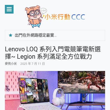
Skip
to
content
出門在外網路穩定最實在 「台灣大哥大」榮獲 4G/5G 在線率全球 NO.3 全台第一與全台六冠王實測心得，走到哪順到哪！
「AUSNAT R1 錄音卡」開箱評測~ 終結會議紀錄地獄，自動生成摘要報告，200+語言翻譯，旅遊最強搭檔。
CP 值天花板~ Bongcom BS5 足球君開箱~ 短焦投影機 3千元就能擁有！ 折扣碼在這～
Lenovo LOQ 系列入門電競筆電新選
專為 PC上的 XBOX和掌機設計的 FireCuda X1070 SSD 固態硬碟開箱 評測
擇~ Legion 系列滿足全方位戰力
台灣製攝影機在這裡，100%全無線設計 SpotCam Solo Eco 太陽能防水雲端攝影機 SpotCam Solo 3 2.5K高畫質戶外攝影機 開箱 評測
電力超超超持久 MSI 微星 Prestige 14 AI+ D3MG-031TW 14吋 開箱評價，AI輕薄商務筆電 Copilot+ PC
麥兜小米
2025 年 7 月 11 日
超懂拍、耐用 AI 街拍機~ realme 16 Pro 開箱評價~ 2 億畫素 LumaColor 影像、持久續航與 IP69K 高防護
防窺黑科技 Galaxy S26 Ultra系列保護貼怎麼選？imos AR 低反光玻璃、藍寶石鏡頭貼與軍規防摔殼完整開箱評價
AI 支付 一錶搞定大小事 Xiaomi Watch 5 開箱 評測
超驚艷 讓人一眼就愛上 LENOVO 聯想 Yoga Book 9 14吋 AI輕薄筆電 開箱 評測
美到讓人超想擁有 moto pad 60 系列 與 Moto | Swarovski razr 60 冰藍限定版本 開箱 評測
好用的 EaseUS Partition Master 讓您輕鬆的移除與格式化有防寫保護的隨身碟或SD卡
一鍵修復模糊影片、舊照的 AI 好幫手! VideoProc Converter AI 新版全解析 × 年末優惠，一篇全看懂
小朋友才做選擇 投影機 RGB藍牙音響 氛圍情境燈 我通通都要！ Starfish 2 幻彩膠囊投影機｜結合「 智慧投影 & 煥彩流動 」的沈浸式生活新體驗