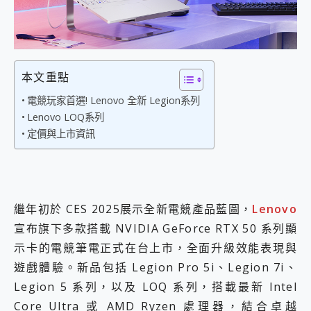
外型超吸晴~ 給您絕佳操控體驗 GravaStar Mercury K1 系列 異星機械鍵盤與 Mercury X 系列 輕量無線電競滑鼠 開箱 評測
開箱~變身「蜘蛛人」椅子軍師！MSI MPG 491CQP QD-OLED 超寬曲面電競螢幕，多工辦公、爽度滿滿的終極桌面體驗
iPhone 17 系列 有認證的防護來囉！ imos 首家導入 UL MCV 行銷宣告驗證的手機配件品牌
DJI Osmo Pocket 3 爽爽帶回家 歡慶 EaseUS 21 週年到來，「Slogan 海報徵稿活動」好康大放送
小巧好吸不擋鏡頭 有Qi2認證的 ONPRO MagReact MXs2 5000mAh薄型磁吸無線急速行動電源 開箱 評測
本文重點
會走動的冷暖氣 SONY REON POCKET PRO 穿戴式智慧冷暖調溫裝置 開箱 評測
寶可夢飛人外掛iToolab AnyGo全新升級，GO Fest 五折優惠嗨翻天！支援 iOS/Android！
電競玩家首選! Lenovo 全新 Legion系列
百倍變焦實測~ vivo X200 Pro 與 S25 Ultra 誰能滿足全場景拍攝需求？
Lenovo LOQ系列
超好用的 PLAUD NotePin AI 智慧錄音膠囊~ 您的AI 秘書已上線 每月免費送你 300分鐘轉寫
定價與上市資訊
COMPUTEX 2025 來囉！AGI亞奇雷 AI・Gaming・創作儲存方案登場，趕快來AGI亞奇雷挑戰任務抽 PS5！
自帶線的 有線無線都能充 ONPRO MagReact M5 10000mAh 5合1 磁吸無線急速行動電源 開箱 評測
飛利浦 JS7310 ⚡【電急便｜行動儲能救車電源】 可靠的旅行夥伴！帶給您優異的安全性與強大供電效能
是螢幕也是電視! 一機超多用途「MSI微星 Modern MD272UPSW 27型」 4K IPS 輕薄商用智慧聯網螢幕 開箱 評測
您的專屬AI 助手 Yoga Slim 7 Aura Edition 觸控AI筆電 開箱 評測
繼年初於 CES 2025展示全新電競產品藍圖，
Lenovo
realme 14 Pro 超硬軍規、冰感變色實測，realme 14 5G 遊戲戰鬥值爆表，效能x娛樂全都要！
宣布旗下多款搭載 NVIDIA GeForce RTX 50 系列顯
iPhone、Apple Watch、AirPods耳機 三個設備充電一起搞定 ONPRO MagReact™ M3 3 in 1可攜摺疊無線充電器 開箱 評測
示卡的電競筆電正式在台上市，全面升級效能表現與
動靜皆宜「HUAWEI FreeArc」開放式耳掛耳機，無感配戴! 超穩超服貼，音質、通話也很優質
好玩好拍 vivo V50 ~ 口袋裡的 Zeiss 潮流攝影棚!
遊戲體驗。新品包括 Legion Pro 5i、Legion 7i、
25種洗烘模式一機搞定! Roborock 衣莉莎白 H1 Neo分子篩洗脫烘 AI 滾筒洗衣機
Legion 5 系列，以及 LOQ 系列，搭載最新 Intel
給 MSI Claw 系列電競掌機 最完美的家 MSI Nest Docking Station 掌機專屬擴充底座 開箱 評測
Core Ultra 或 AMD Ryzen 處理器，結合卓越
B&O 精品級音響! Home+ 中嘉寬頻 SoundBox 劇院串流盒 開箱 評測