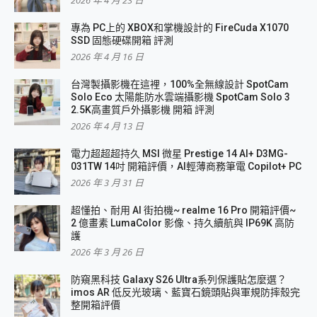
專為 PC上的 XBOX和掌機設計的 FireCuda X1070
SSD 固態硬碟開箱 評測
2026 年 4 月 16 日
台灣製攝影機在這裡，100%全無線設計 SpotCam
Solo Eco 太陽能防水雲端攝影機 SpotCam Solo 3
2.5K高畫質戶外攝影機 開箱 評測
2026 年 4 月 13 日
電力超超超持久 MSI 微星 Prestige 14 AI+ D3MG-
031TW 14吋 開箱評價，AI輕薄商務筆電 Copilot+ PC
2026 年 3 月 31 日
超懂拍、耐用 AI 街拍機~ realme 16 Pro 開箱評價~
2 億畫素 LumaColor 影像、持久續航與 IP69K 高防
護
2026 年 3 月 26 日
防窺黑科技 Galaxy S26 Ultra系列保護貼怎麼選？
imos AR 低反光玻璃、藍寶石鏡頭貼與軍規防摔殼完
整開箱評價