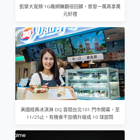
凱擘大寬頻 1G飆網賺翻倍回饋，普發一萬再拿萬
元好禮
美國經典冰淇淋 DQ 首間台北101 門市開幕，至
11/25止，有機會不加價升級成 10 球甜筒