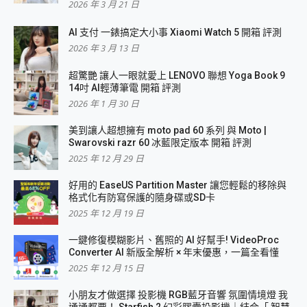
2026 年 3 月 21 日
AI 支付 一錶搞定大小事 Xiaomi Watch 5 開箱 評測
2026 年 3 月 13 日
超驚艷 讓人一眼就愛上 LENOVO 聯想 Yoga Book 9
14吋 AI輕薄筆電 開箱 評測
2026 年 1 月 30 日
美到讓人超想擁有 moto pad 60 系列 與 Moto |
Swarovski razr 60 冰藍限定版本 開箱 評測
2025 年 12 月 29 日
好用的 EaseUS Partition Master 讓您輕鬆的移除與
格式化有防寫保護的隨身碟或SD卡
2025 年 12 月 19 日
一鍵修復模糊影片、舊照的 AI 好幫手! VideoProc
Converter AI 新版全解析 × 年末優惠，一篇全看懂
2025 年 12 月 15 日
小朋友才做選擇 投影機 RGB藍牙音響 氛圍情境燈 我
通通都要！ Starfish 2 幻彩膠囊投影機｜結合「 智慧