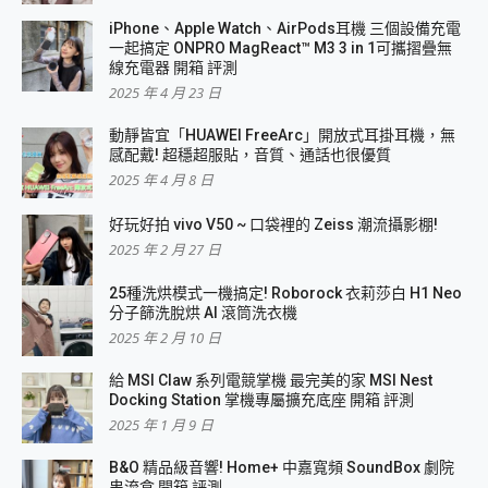
iPhone、Apple Watch、AirPods耳機 三個設備充電
一起搞定 ONPRO MagReact™ M3 3 in 1可攜摺疊無
線充電器 開箱 評測
2025 年 4 月 23 日
動靜皆宜「HUAWEI FreeArc」開放式耳掛耳機，無
感配戴! 超穩超服貼，音質、通話也很優質
2025 年 4 月 8 日
好玩好拍 vivo V50 ~ 口袋裡的 Zeiss 潮流攝影棚!
2025 年 2 月 27 日
25種洗烘模式一機搞定! Roborock 衣莉莎白 H1 Neo
分子篩洗脫烘 AI 滾筒洗衣機
2025 年 2 月 10 日
給 MSI Claw 系列電競掌機 最完美的家 MSI Nest
Docking Station 掌機專屬擴充底座 開箱 評測
2025 年 1 月 9 日
B&O 精品級音響! Home+ 中嘉寬頻 SoundBox 劇院
串流盒 開箱 評測