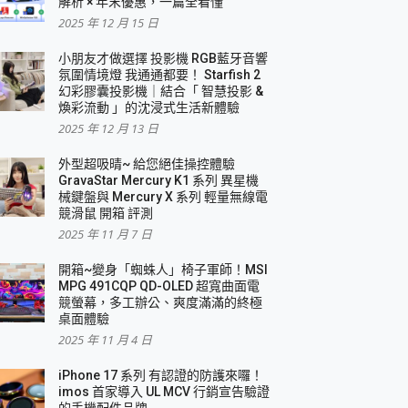
解析 × 年末優惠，一篇全看懂
2025 年 12 月 15 日
小朋友才做選擇 投影機 RGB藍牙音響
氛圍情境燈 我通通都要！ Starfish 2
幻彩膠囊投影機｜結合「 智慧投影 &
煥彩流動 」的沈浸式生活新體驗
2025 年 12 月 13 日
外型超吸晴~ 給您絕佳操控體驗
GravaStar Mercury K1 系列 異星機
械鍵盤與 Mercury X 系列 輕量無線電
競滑鼠 開箱 評測
2025 年 11 月 7 日
開箱~變身「蜘蛛人」椅子軍師！MSI
MPG 491CQP QD-OLED 超寬曲面電
競螢幕，多工辦公、爽度滿滿的終極
桌面體驗
2025 年 11 月 4 日
iPhone 17 系列 有認證的防護來囉！
imos 首家導入 UL MCV 行銷宣告驗證
的手機配件品牌