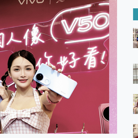
6 Ultra系列保護貼怎麼選？imos AR 低反光玻璃、藍寶石鏡頭
mi Watch 5 開箱 評測
O 聯想 Yoga Book 9 14吋 AI輕薄筆電 開箱 評測
60 系列 與 Moto | Swarovski razr 60 冰藍限定版本 開箱 評測
tion Master 讓您輕鬆的移除與格式化有防寫保護的隨身碟或SD卡
好幫手! VideoProc Converter AI 新版全解析 × 年末優惠
B藍牙音響 氛圍情境燈 我通通都要！ Starfish 2 幻彩膠囊投影
GravaStar Mercury K1 系列 異星機械鍵盤與 Mercury 
！MSI MPG 491CQP QD-OLED 超寬曲面電競螢幕，
證的防護來囉！ imos 首家導入 UL MCV 行銷宣告驗證的手機配件品牌
 爽爽帶回家 歡慶 EaseUS 21 週年到來，「Slogan 海報徵稿活動」
的 ONPRO MagReact MXs2 5000mAh薄型磁吸無線急速行
ON POCKET PRO 穿戴式智慧冷暖調溫裝置 開箱 評測
yGo全新升級，GO Fest 五折優惠嗨翻天！支援 iOS/Android！
 Pro 與 S25 Ultra 誰能滿足全場景拍攝需求？
in AI 智慧錄音膠囊~ 您的AI 秘書已上線 每月免費送你 300分鐘轉
囉！AGI亞奇雷 AI・Gaming・創作儲存方案登場，趕快來AGI亞奇雷
RO MagReact M5 10000mAh 5合1 磁吸無線急速行動電源
電急便｜行動儲能救車電源】 可靠的旅行夥伴！帶給您優異的安全性
「MSI微星 Modern MD272UPSW 27型」 4K IPS 輕薄