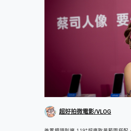
超好拍微電影/VLOG
後置鏡頭則擁 119°超廣取景範圍搭配