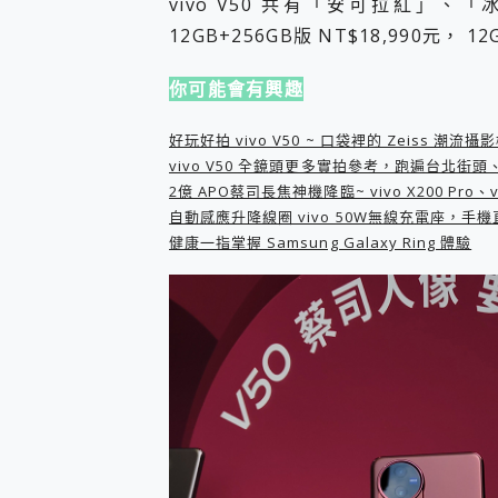
vivo V50 共有「安可拉紅」
多個願望一次滿足 超強散熱 微星
12GB+256GB版 NT$18,990元， 12
一吸完美對位 擁有超強吸力
近八千元的 Soundcore L
ASUS Pad 全面應援 M
你可能會有興趣
榮耀 HONOR 600 Pro 
OPPO Reno16 系列
好玩好拍 vivo V50 ~ 口袋裡的 Zeiss 潮流攝
vivo V50 全鏡頭更多實拍參考，跑遍台北街
2億 APO蔡司長焦神機降臨~ vivo X200 Pro、
自動感應升降線圈 vivo 50W無線充電座，手
健康一指掌握 Samsung Galaxy Ring 體驗