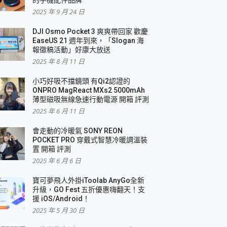
2025 年 9 月 24 日
DJI Osmo Pocket 3 爽爽帶回家 歡慶
EaseUS 21 週年到來，「Slogan 海
報徵稿活動」好康大放送
2025 年 8 月 11 日
小巧好吸不擋鏡頭 有Qi2認證的
ONPRO MagReact MXs2 5000mAh
薄型磁吸無線急速行動電源 開箱 評測
2025 年 6 月 11 日
會走動的冷暖氣 SONY REON
POCKET PRO 穿戴式智慧冷暖調溫裝
置 開箱 評測
2025 年 6 月 6 日
寶可夢飛人外掛iToolab AnyGo全新
升級，GO Fest 五折優惠嗨翻天！支
援 iOS/Android！
2025 年 5 月 30 日