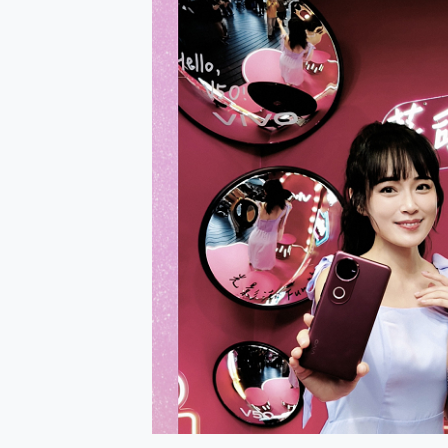
防窺黑科技 Galaxy S2
AI 支付 一錶搞定大小事 Xiao
超驚艷 讓人一眼就愛上 LENOV
美到讓人超想擁有 moto pad 
好用的 EaseUS Parti
一鍵修復模糊影片、舊照的 AI 
小朋友才做選擇 投影機 RG
式生活新體驗
外型超吸晴~ 給您絕佳操控體驗 
開箱~變身「蜘蛛人」椅子軍師
iPhone 17 系列 有認
DJI Osmo Pocket 3
小巧好吸不擋鏡頭 有Qi2認證
會走動的冷暖氣 SONY RE
寶可夢飛人外掛iToolab An
百倍變焦實測~ vivo X200
超好用的 PLAUD NoteP
COMPUTEX 2025 來
自帶線的 有線無線都能充 ONP
飛利浦 JS7310 ⚡【
是螢幕也是電視! 一機超多用途