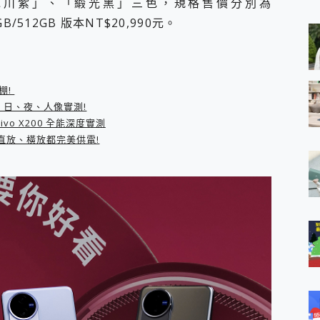
、「冰川紫」、「緞光黑」三色，規格售價分別為
 MSI Claw A1M-026TW 電競掌機 開箱 評測
GB/512GB 版本NT$20,990元。
與超好用的隱磁支架 O-ONE MAG 最會吸的行動電源 開箱 評測
iberty 5 Pro Max，有螢幕的耳機會是智商稅嗎?
e Time，加碼愛奇藝黃金雙周卡體驗，專案價最低 NT$0 起
x MOLLY Limited Edition 限量版開賣，攜手味全龍進駐大巨蛋萬人
銷售亮眼，攜手《Pingu™企鵝家族》推出限量聯名周邊
影棚!
頭、日、夜、人像實測!
vivo X200 全能深度實測
機直放、橫放都完美供電!