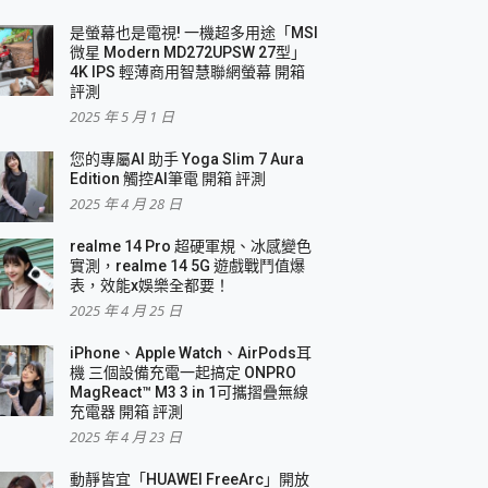
是螢幕也是電視! 一機超多用途「MSI
微星 Modern MD272UPSW 27型」
4K IPS 輕薄商用智慧聯網螢幕 開箱
評測
2025 年 5 月 1 日
您的專屬AI 助手 Yoga Slim 7 Aura
Edition 觸控AI筆電 開箱 評測
2025 年 4 月 28 日
realme 14 Pro 超硬軍規、冰感變色
實測，realme 14 5G 遊戲戰鬥值爆
表，效能x娛樂全都要！
2025 年 4 月 25 日
iPhone、Apple Watch、AirPods耳
機 三個設備充電一起搞定 ONPRO
MagReact™ M3 3 in 1可攜摺疊無線
充電器 開箱 評測
2025 年 4 月 23 日
動靜皆宜「HUAWEI FreeArc」開放