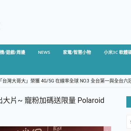
機/遊戲/周邊
NEWS
家電/智慧小物
小米3C 軟體
台灣大哥大」榮獲 4G/5G 在線率全球 NO.3 全台第一與全
卡」開箱評測~ 終結會議紀錄地獄，自動生成摘要報告，200+語言
m BS5 足球君開箱~ 短焦投影機 3千元就能擁有！ 折扣碼在這～
出大片~ 寵粉加碼送限量 Polaroid
的 FireCuda X1070 SSD 固態硬碟開箱 評測
線設計 SpotCam Solo Eco 太陽能防水雲端攝影機 SpotCam
S
stige 14 AI+ D3MG-031TW 14吋 開箱評價，AI輕薄商務筆電 Co
FO
alme 16 Pro 開箱評價~ 2 億畫素 LumaColor 影像、持久續航與