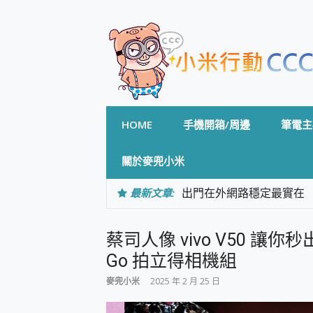
Skip
to
content
HOME
手機開箱/周邊
筆電主
關於麥兜小米
最新文章:
出門在外網路穩定最實在 「
「AUSNAT R1 錄音
CP 值天花板~ Bongco
蔡司人像 vivo V50 讓你秒
專為 PC上的 XBOX和掌機設計
台灣製攝影機在這裡，100%全無
Go 拍立得相機組
測
麥兜小米
2025 年 2 月 25 日
電力超超超持久 MSI 微星 Pre
超懂拍、耐用 AI 街拍機~ re