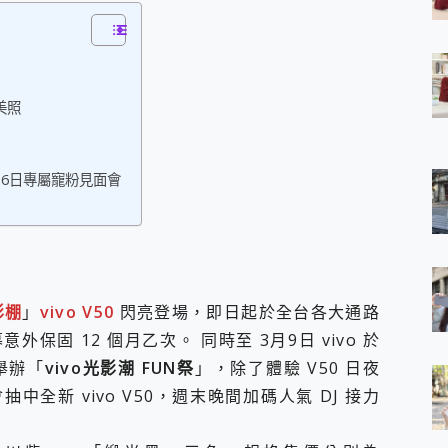
 7 Aura Edition 觸控AI筆電 開箱 評測
軍規、冰感變色實測，realme 14 5G 遊戲戰鬥值爆表，效能x娛樂全都
h、AirPods耳機 三個設備充電一起搞定 ONPRO MagReact™ M3 
eeArc」開放式耳掛耳機，無感配戴! 超穩超服貼，音質、通話也很
袋裡的 Zeiss 潮流攝影棚!
美照
orock 衣莉莎白 H1 Neo分子篩洗脫烘 AI 滾筒洗衣機
 最完美的家 MSI Nest Docking Station 掌機專屬擴充底座 開箱
 中嘉寬頻 SoundBox 劇院串流盒 開箱 評測
3月6日專屬寵粉見面會
ivo X200 Pro、vivo X200 就是這麼好拍
over 免費線上去聲器一鍵去除人聲 人聲 音樂分離 2024 消除人聲推薦
~~ iToolab AnyGo 魔物獵人 Now飛人 ios教學 不出門也可以
寶可夢飛人 AnyTo 不出門也可以飛遍全世界
容量 一次充5個設備 充好充滿 CUKTECH 酷態科 300W 微型充電站
簡單 EaseUS Data Recovery Wizard Free 18.0.0 
影棚
」
vivo V50
閃亮登場，即日起於全台各大通路
 EaseUS Partition Master 就是這麼簡單
固 12 個月乙次。 同時至 3月9日 vivo 於
1 VI 開箱! 相機實測! 長焦覆蓋更遠更清晰、2日長續航、頂尖影音娛樂
舉辦「
vivo光影潮 FUN祭
」，除了體驗 V50 日夜
 評測~ 有深度的 Leica 影像旗艦手機! 加碼小旗艦 Xiaomi 14 開箱 評測
無線藍牙耳機智慧降噪升級、音質明亮溫潤，並支援雙設備連接~
全新 vivo V50，週末晚間加碼人氣 DJ 接力
來囉 完美保護 MSI Claw A1M-026TW 電競掌機
列 開箱 評測! 首搭蔡司光學鏡頭、攝影棚級柔光環、拍攝功能最好玩的美拍神