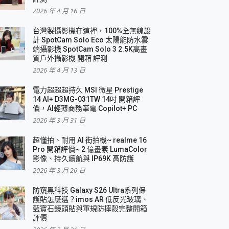
2026 年 4 月 16 日
要！
台灣製攝影機在這裡，100%全無線設
3 in 1可攜摺疊無線充電器 開箱 評測
計 SpotCam Solo Eco 太陽能防水雲
優質
端攝影機 SpotCam Solo 3 2.5K高畫
質戶外攝影機 開箱 評測
2026 年 4 月 13 日
 評測
電力超超超持久 MSI 微星 Prestige
14 AI+ D3MG-031TW 14吋 開箱評
價，AI輕薄商務筆電 Copilot+ PC
2026 年 3 月 31 日
到處走
超懂拍、耐用 AI 街拍機~ realme 16
 開箱 評測
Pro 開箱評價~ 2 億畫素 LumaColor
業界最好的資料救援軟體
影像、持久續航與 IP69K 高防護
2026 年 3 月 26 日
效能~
防窺黑科技 Galaxy S26 Ultra系列保
護貼怎麼選？imos AR 低反光玻璃、
藍寶石鏡頭貼與軍規防摔殼完整開箱
評價
機 vivo V30 Pro