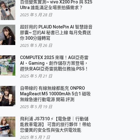
百倍變焦實測~ vivo X200 Pro 與 S25
Ultra 誰能滿足全場景拍攝需求？
2025 年 5 月 28 日
超好用的 PLAUD NotePin AI 智慧錄音
膠囊~ 您的AI 秘書已上線 每月免費送
你 300分鐘轉寫
2025 年 5 月 26 日
COMPUTEX 2025 來囉！AGI亞奇雷
AI・Gaming・創作儲存方案登場，
趕快來AGI亞奇雷挑戰任務抽 PS5！
2025 年 5 月 21 日
自帶線的 有線無線都能充 ONPRO
MagReact M5 10000mAh 5合1 磁吸
無線急速行動電源 開箱 評測
2025 年 5 月 19 日
飛利浦 JS7310 ⚡【電急便｜行動儲
能救車電源】 可靠的旅行夥伴！帶給
您優異的安全性與強大供電效能
2025 年 5 月 7 日