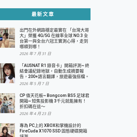
貼與軍規防摔殼完整開箱評價
最新文章
出門在外網路穩定最實在 「台灣大哥
，一篇全看懂
大」榮獲 4G/5G 在線率全球 NO.3 全
台第一與全台六冠王實測心得，走到
機｜結合「 智慧投影 & 煥彩流動 」的沈浸
哪順到哪！
2026 年 7 月 31 日
X 系列 輕量無線電競滑鼠 開箱 評測
多工辦公、爽度滿滿的終極桌面體驗
「AUSNAT R1 錄音卡」開箱評測~ 終
結會議紀錄地獄，自動生成摘要報
好康大放送
告，200+語言翻譯，旅遊最強搭檔。
動電源 開箱 評測
2026 年 5 月 7 日
CP 值天花板~ Bongcom BS5 足球君
開箱~ 短焦投影機 3千元就能擁有！
折扣碼在這～
寫
2026 年 4 月 23 日
挑戰任務抽 PS5！
 開箱 評測
專為 PC上的 XBOX和掌機設計的
與強大供電效能
FireCuda X1070 SSD 固態硬碟開箱
商用智慧聯網螢幕 開箱 評測
評測