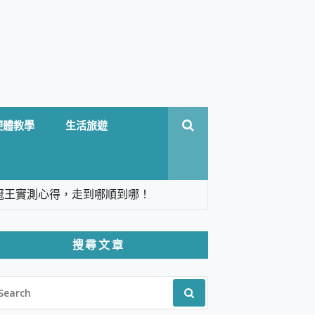
硬體教學
生活旅遊
台六冠王實測心得，走到哪順到哪！
翻譯，旅遊最強搭檔。
搜尋文章
 Solo 3 2.5K高畫質戶外攝影機 開箱 評
EARCH
pilot+ PC
R:
 IP69K 高防護