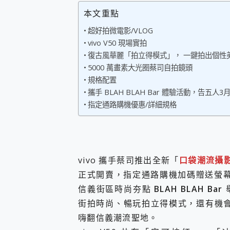
您的專屬AI 助手 Yoga Slim
本文重點
realme 14 Pro 超硬
超好拍微電影/VLOG
iPhone、Apple Watc
vivo V50 現場實拍
動靜皆宜「HUAWEI Fr
好玩好拍 vivo V50 ~ 口
復古風華麗「拍立得模式」， 一鍵拍出個性
25種洗烘模式一機搞定! Rob
5000 萬畫素大光圈蔡司自拍鏡頭
給 MSI Claw 系列電競掌機
規格配置
B&O 精品級音響! Home+
攜手 BLAH BLAH Bar 體驗活動，告五人
2億 APO蔡司長焦神機降臨~ v
指定通路購機優惠/詳細規格
EaseUS Vocal Rem
3 個超值 MHN 飛人工具分享
Locawhere AnyTo 
小體積 40000mAh 超大
97.3% 恢復率，資料救援就是這麼
vivo 攜手蔡司推出全新「
口袋潮流攝
磁碟系統大風吹 有了 磁碟管理程式
正式開賣，指定通路購機加碼贈送螢幕意外保
全新 SONY Xperia 
信義街區時尚夯點
BLAH BLAH Bar
Xiaomi 14 Ultra 開箱
vivo TWS 3e 真
街拍時尚、暢玩拍立得模式，還有機會抽中
MSI Claw 掌機專屬配件包 
嗨翻信義潮流聖地。
人像旗艦 vivo V30 系