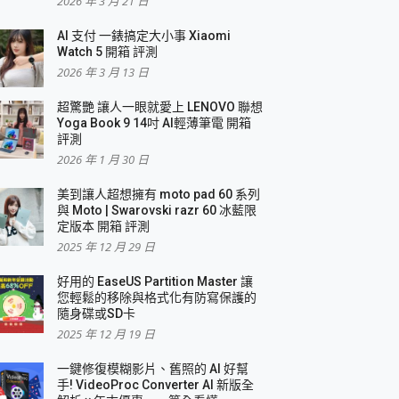
2026 年 3 月 21 日
AI 支付 一錶搞定大小事 Xiaomi
Watch 5 開箱 評測
2026 年 3 月 13 日
盛典
超驚艷 讓人一眼就愛上 LENOVO 聯想
Yoga Book 9 14吋 AI輕薄筆電 開箱
評測
2026 年 1 月 30 日
美到讓人超想擁有 moto pad 60 系列
與 Moto | Swarovski razr 60 冰藍限
定版本 開箱 評測
2025 年 12 月 29 日
好用的 EaseUS Partition Master 讓
您輕鬆的移除與格式化有防寫保護的
隨身碟或SD卡
2025 年 12 月 19 日
一鍵修復模糊影片、舊照的 AI 好幫
手! VideoProc Converter AI 新版全