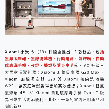
外型超吸晴~ 給您絕佳操控體驗 GravaStar Mercury K1 系列 異星機械鍵盤與 Mercury X 系列 輕量無線電競滑鼠 開箱 評測
開箱~變身「蜘蛛人」椅子軍師！MSI MPG 491CQP QD-OLED 超寬曲面電競螢幕，多工辦公、爽度滿滿的終極桌面體驗
iPhone 17 系列 有認證的防護來囉！ imos 首家導入 UL MCV 行銷宣告驗證的手機配件品牌
DJI Osmo Pocket 3 爽爽帶回家 歡慶 EaseUS 21 週年到來，「Slogan 海報徵稿活動」好康大放送
小巧好吸不擋鏡頭 有Qi2認證的 ONPRO MagReact MXs2 5000mAh薄型磁吸無線急速行動電源 開箱 評測
會走動的冷暖氣 SONY REON POCKET PRO 穿戴式智慧冷暖調溫裝置 開箱 評測
寶可夢飛人外掛iToolab AnyGo全新升級，GO Fest 五折優惠嗨翻天！支援 iOS/Android！
百倍變焦實測~ vivo X200 Pro 與 S25 Ultra 誰能滿足全場景拍攝需求？
超好用的 PLAUD NotePin AI 智慧錄音膠囊~ 您的AI 秘書已上線 每月免費送你 300分鐘轉寫
COMPUTEX 2025 來囉！AGI亞奇雷 AI・Gaming・創作儲存方案登場，趕快來AGI亞奇雷挑戰任務抽 PS5！
Xiaomi 小米
今（19）日隆重推出 13 款新品，包
括
自帶線的 有線無線都能充 ONPRO MagReact M5 10000mAh 5合1 磁吸無線急速行動電源 開箱 評測
無線吸塵器、無線洗地機、行動電源、氣炸鍋、自動
飛利浦 JS7310 ⚡【電急便｜行動儲能救車電源】 可靠的旅行夥伴！帶給您優異的安全性與強大供電效能
感應洗手機、夜燈、檯燈及隨身喇叭
等，全新升級三
是螢幕也是電視! 一機超多用途「MSI微星 Modern MD272UPSW 27型」 4K IPS 輕薄商用智慧聯網螢幕 開箱 評測
您的專屬AI 助手 Yoga Slim 7 Aura Edition 觸控AI筆電 開箱 評測
大居家清潔神器：Xiaomi 無線吸塵器 G20 Max、
realme 14 Pro 超硬軍規、冰感變色實測，realme 14 5G 遊戲戰鬥值爆表，效能x娛樂全都要！
Xiaomi 無線吸塵器 G20 與 Xiaomi 無線洗地機
iPhone、Apple Watch、AirPods耳機 三個設備充電一起搞定 ONPRO MagReact™ M3 3 in 1可攜摺疊無線充電器 開箱 評測
W20，讓家庭清潔變得更加高效便捷；Xiaomi 智慧
動靜皆宜「HUAWEI FreeArc」開放式耳掛耳機，無感配戴! 超穩超服貼，音質、通話也很優質
好玩好拍 vivo V50 ~ 口袋裡的 Zeiss 潮流攝影棚!
氣炸鍋 4.5L 和 Xiaomi 自動感應洗手機 Type-C 版
25種洗烘模式一機搞定! Roborock 衣莉莎白 H1 Neo分子篩洗脫烘 AI 滾筒洗衣機
為日常生活更添便利，此外，一系列室內照明新品和
給 MSI Claw 系列電競掌機 最完美的家 MSI Nest Docking Station 掌機專屬擴充底座 開箱 評測
喇叭新品。
B&O 精品級音響! Home+ 中嘉寬頻 SoundBox 劇院串流盒 開箱 評測