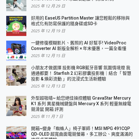
2025 年 12 月 29 日
好用的 EaseUS Partition Master 讓您輕鬆的移除與
格式化有防寫保護的隨身碟或SD卡
2025 年 12 月 19 日
一鍵修復模糊影片、舊照的 AI 好幫手! VideoProc
Converter AI 新版全解析 × 年末優惠，一篇全看懂
2025 年 12 月 15 日
小朋友才做選擇 投影機 RGB藍牙音響 氛圍情境燈 我
通通都要！ Starfish 2 幻彩膠囊投影機｜結合「 智慧
投影 & 煥彩流動 」的沈浸式生活新體驗
2025 年 12 月 13 日
外型超吸晴~ 給您絕佳操控體驗 GravaStar Mercury
K1 系列 異星機械鍵盤與 Mercury X 系列 輕量無線電
競滑鼠 開箱 評測
2025 年 11 月 7 日
開箱~變身「蜘蛛人」椅子軍師！MSI MPG 491CQP
QD-OLED 超寬曲面電競螢幕，多工辦公、爽度滿滿的