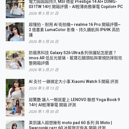
電力超超超持久 MSI 微星 Prestige 14 AI+ D3MG-
031TW 14吋 開箱評價，AI輕薄商務筆電 Copilot+ PC
2026 年 3 月 31 日
超懂拍、耐用 AI 街拍機~ realme 16 Pro 開箱評價~
2 億畫素 LumaColor 影像、持久續航與 IP69K 高防
護
2026 年 3 月 26 日
防窺黑科技 Galaxy S26 Ultra系列保護貼怎麼選？
imos AR 低反光玻璃、藍寶石鏡頭貼與軍規防摔殼完
整開箱評價
2026 年 3 月 21 日
AI 支付 一錶搞定大小事 Xiaomi Watch 5 開箱 評測
2026 年 3 月 13 日
超驚艷 讓人一眼就愛上 LENOVO 聯想 Yoga Book 9
14吋 AI輕薄筆電 開箱 評測
2026 年 1 月 30 日
美到讓人超想擁有 moto pad 60 系列 與 Moto |
Swarovski razr 60 冰藍限定版本 開箱 評測