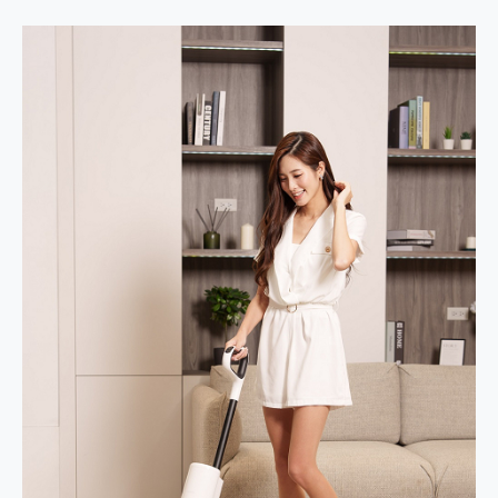
2億 APO蔡司長焦神機降臨~ vivo X200 Pro、vivo X200 就是這麼好拍
EaseUS Vocal Remover 免費線上去聲器一鍵去除人聲 人聲 音樂分離 2024 消除人聲推薦
3 個超值 MHN 飛人工具分享~~ iToolab AnyGo 魔物獵人 Now飛人 ios教學 不出門也可以到處走
Locawhere AnyTo 寶可夢飛人 AnyTo 不出門也可以飛遍全世界
小體積 40000mAh 超大容量 一次充5個設備 充好充滿 CUKTECH 酷態科 300W 微型充電站 開箱 評測
97.3% 恢復率，資料救援就是這麼簡單 EaseUS Data Recovery Wizard Free 18.0.0 業界最好的資料救援軟體
磁碟系統大風吹 有了 磁碟管理程式 EaseUS Partition Master 就是這麼簡單
全新 SONY Xperia 1 VI 開箱! 相機實測! 長焦覆蓋更遠更清晰、2日長續航、頂尖影音娛樂效能~
Xiaomi 14 Ultra 開箱 評測~ 有深度的 Leica 影像旗艦手機! 加碼小旗艦 Xiaomi 14 開箱 評測
vivo TWS 3e 真無線藍牙耳機智慧降噪升級、音質明亮溫潤，並支援雙設備連接~
MSI Claw 掌機專屬配件包 來囉 完美保護 MSI Claw A1M-026TW 電競掌機
人像旗艦 vivo V30 系列 開箱 評測! 首搭蔡司光學鏡頭、攝影棚級柔光環、拍攝功能最好玩的美拍神機 vivo V30 Pro
多個願望一次滿足 超強散熱 微星 MSI Claw A1M-026TW 電競掌機 開箱 評測
一吸完美對位 擁有超強吸力與超好用的隱磁支架 O-ONE MAG 最會吸的行動電源 開箱 評測
Motorola edge 70 pro 及 moto g37 power上市，登錄在送飛利浦氣炸鍋
近八千元的 Soundcore Liberty 5 Pro Max，有螢幕的耳機會是智商稅嗎?
ASUS Pad 全面應援 Me Time，加碼愛奇藝黃金雙周卡體驗，專案價最低 NT$0 起
榮耀 HONOR 600 Pro x MOLLY Limited Edition 限量版開賣，攜手味全龍進駐大巨蛋萬人盛典