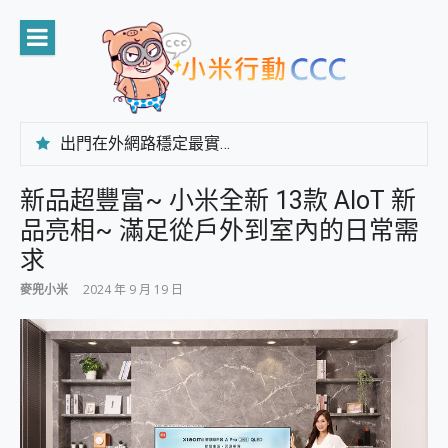
Skip
to
content
出門在外網路穩定最實在 「台灣大哥大」榮獲 4G/5G 在線率全球 NO.3 全台第一與全台六冠王實測心得，走到哪順到哪！
「AUSNAT R1 錄音卡」開箱評測~ 終結會議紀錄地獄，自動生成摘要報告，200+語言翻譯，旅遊最強搭檔。
CP 值天花板~ Bongcom BS5 足球君開箱~ 短焦投影機 3千元就能擁有！ 折扣碼在這～
新品超豐富~ 小米全新 13款 AIoT 新
專為 PC上的 XBOX和掌機設計的 FireCuda X1070 SSD 固態硬碟開箱 評測
品亮相~ 滿足從戶外到室內的日常需
台灣製攝影機在這裡，100%全無線設計 SpotCam Solo Eco 太陽能防水雲端攝影機 SpotCam Solo 3 2.5K高畫質戶外攝影機 開箱 評測
電力超超超持久 MSI 微星 Prestige 14 AI+ D3MG-031TW 14吋 開箱評價，AI輕薄商務筆電 Copilot+ PC
求
超懂拍、耐用 AI 街拍機~ realme 16 Pro 開箱評價~ 2 億畫素 LumaColor 影像、持久續航與 IP69K 高防護
麥兜小米
2024 年 9 月 19 日
防窺黑科技 Galaxy S26 Ultra系列保護貼怎麼選？imos AR 低反光玻璃、藍寶石鏡頭貼與軍規防摔殼完整開箱評價
AI 支付 一錶搞定大小事 Xiaomi Watch 5 開箱 評測
超驚艷 讓人一眼就愛上 LENOVO 聯想 Yoga Book 9 14吋 AI輕薄筆電 開箱 評測
美到讓人超想擁有 moto pad 60 系列 與 Moto | Swarovski razr 60 冰藍限定版本 開箱 評測
好用的 EaseUS Partition Master 讓您輕鬆的移除與格式化有防寫保護的隨身碟或SD卡
一鍵修復模糊影片、舊照的 AI 好幫手! VideoProc Converter AI 新版全解析 × 年末優惠，一篇全看懂
小朋友才做選擇 投影機 RGB藍牙音響 氛圍情境燈 我通通都要！ Starfish 2 幻彩膠囊投影機｜結合「 智慧投影 & 煥彩流動 」的沈浸式生活新體驗