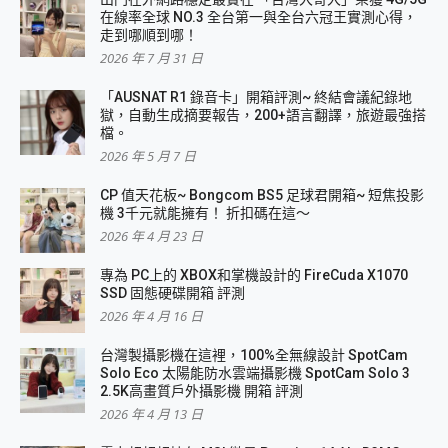
在線率全球 NO.3 全台第一與全台六冠王實測心得，
走到哪順到哪！
2026 年 7 月 31 日
「AUSNAT R1 錄音卡」開箱評測~ 終結會議紀錄地
獄，自動生成摘要報告，200+語言翻譯，旅遊最強搭
檔。
2026 年 5 月 7 日
CP 值天花板~ Bongcom BS5 足球君開箱~ 短焦投影
機 3千元就能擁有！ 折扣碼在這～
2026 年 4 月 23 日
專為 PC上的 XBOX和掌機設計的 FireCuda X1070
SSD 固態硬碟開箱 評測
2026 年 4 月 16 日
台灣製攝影機在這裡，100%全無線設計 SpotCam
Solo Eco 太陽能防水雲端攝影機 SpotCam Solo 3
2.5K高畫質戶外攝影機 開箱 評測
2026 年 4 月 13 日