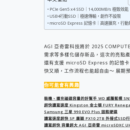
您的專屬AI 助手 Yoga Slim
PCIe Gen5 x4 SSD｜14,000MB/s 極致效能
realme 14 Pro 超硬
USB4行動SSD｜極速傳輸，創作不設限
iPhone、Apple Watc
microSD Express 記憶卡｜高速擴充，行
動靜皆宜「HUAWEI Fr
好玩好拍 vivo V50 ~ 口
25種洗烘模式一機搞定! Rob
給 MSI Claw 系列電競掌機
AGI 亞奇雷科技將於 2025 COMP
B&O 精品級音響! Home+
需求等多樣化儲存新品，這次的亮點產品包括
2億 APO蔡司長焦神機降臨~ v
還有支援 microSD Express 
EaseUS Vocal Rem
3 個超值 MHN 飛人工具分享
快又順，工作流程也能超自由～ 展期預計5
Locawhere AnyTo 
小體積 40000mAh 超大
你可能會有興趣
97.3% 恢復率，資料救援就是這麼
磁碟系統大風吹 有了 磁碟管理程式
裝機、擴充磁碟容量的好幫手 WD 威騰藍標 SN5000 
全新 SONY Xperia 
超快讀寫速度 Kingston 金士頓 FURY Renegade 
Xiaomi 14 Ultra 開箱
Samsung 三星 990 EVO Plus 固態硬碟
vivo TWS 3e 真
讀寫速度超快 SP 廣穎 PX10 2TB 外接式SS
MSI Claw 掌機專屬配件包 
讀寫超快 容量超大 AGI 亞奇雷 microSDXC UH
人像旗艦 vivo V30 系