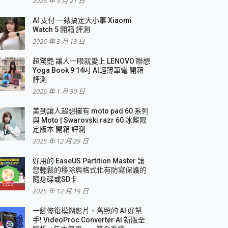
2026 年 3 月 21 日
AI 支付 一錶搞定大小事 Xiaomi
Watch 5 開箱 評測
2026 年 3 月 13 日
盛典
超驚艷 讓人一眼就愛上 LENOVO 聯想
Yoga Book 9 14吋 AI輕薄筆電 開箱
評測
2026 年 1 月 30 日
美到讓人超想擁有 moto pad 60 系列
與 Moto | Swarovski razr 60 冰藍限
定版本 開箱 評測
2025 年 12 月 29 日
好用的 EaseUS Partition Master 讓
您輕鬆的移除與格式化有防寫保護的
隨身碟或SD卡
2025 年 12 月 19 日
一鍵修復模糊影片、舊照的 AI 好幫
手! VideoProc Converter AI 新版全