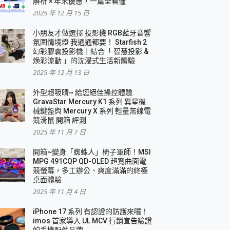
解析 × 年末優惠，一篇全看懂
2025 年 12 月 15 日
小朋友才做選擇 投影機 RGB藍牙音響
氛圍情境燈 我通通都要！ Starfish 2
幻彩膠囊投影機｜結合「 智慧投影 &
煥彩流動 」的沈浸式生活新體驗
2025 年 12 月 13 日
外型超吸晴~ 給您絕佳操控體驗
GravaStar Mercury K1 系列 異星機
械鍵盤與 Mercury X 系列 輕量無線電
競滑鼠 開箱 評測
2025 年 11 月 7 日
開箱~變身「蜘蛛人」椅子軍師！MSI
MPG 491CQP QD-OLED 超寬曲面電
競螢幕，多工辦公、爽度滿滿的終極
桌面體驗
2025 年 11 月 4 日
iPhone 17 系列 有認證的防護來囉！
imos 首家導入 UL MCV 行銷宣告驗證
的手機配件品牌