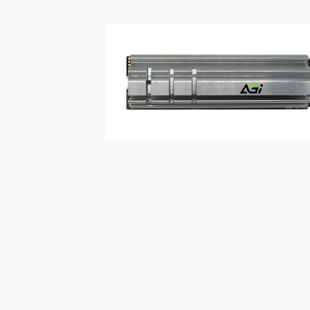
多個願望一次滿足 超強散熱 微星
一吸完美對位 擁有超強吸力
Motorola edge 70 p
近八千元的 Soundcore L
ASUS Pad 全面應援 M
榮耀 HONOR 600 Pro 