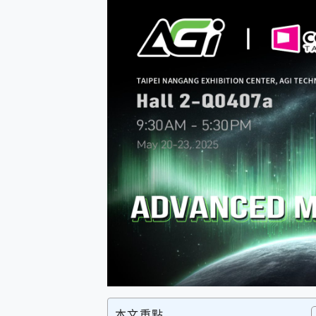
防窺黑科技 Galaxy S2
AI 支付 一錶搞定大小事 Xiao
超驚艷 讓人一眼就愛上 LENOV
美到讓人超想擁有 moto pad 
好用的 EaseUS Parti
一鍵修復模糊影片、舊照的 AI 
小朋友才做選擇 投影機 RG
式生活新體驗
外型超吸晴~ 給您絕佳操控體驗 
開箱~變身「蜘蛛人」椅子軍師
iPhone 17 系列 有認
DJI Osmo Pocket 3
小巧好吸不擋鏡頭 有Qi2認證
會走動的冷暖氣 SONY RE
寶可夢飛人外掛iToolab An
百倍變焦實測~ vivo X200
超好用的 PLAUD NoteP
COMPUTEX 2025 來
自帶線的 有線無線都能充 ONP
飛利浦 JS7310 ⚡【
是螢幕也是電視! 一機超多用途
本文重點