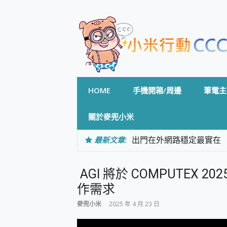
Skip
to
content
HOME
手機開箱/周邊
筆電主
關於麥兜小米
最新文章:
出門在外網路穩定最實在 「
「AUSNAT R1 錄音
CP 值天花板~ Bongco
AGI 將於 COMPUTEX 2
專為 PC上的 XBOX和掌機設計
台灣製攝影機在這裡，100%全無
作需求
測
麥兜小米
2025 年 4 月 23 日
電力超超超持久 MSI 微星 Pre
超懂拍、耐用 AI 街拍機~ re