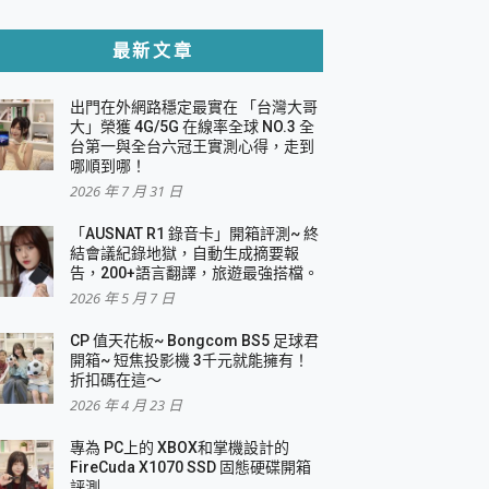
貼與軍規防摔殼完整開箱評價
最新文章
出門在外網路穩定最實在 「台灣大哥
，一篇全看懂
大」榮獲 4G/5G 在線率全球 NO.3 全
台第一與全台六冠王實測心得，走到
機｜結合「 智慧投影 & 煥彩流動 」的沈浸
哪順到哪！
2026 年 7 月 31 日
X 系列 輕量無線電競滑鼠 開箱 評測
多工辦公、爽度滿滿的終極桌面體驗
「AUSNAT R1 錄音卡」開箱評測~ 終
結會議紀錄地獄，自動生成摘要報
好康大放送
告，200+語言翻譯，旅遊最強搭檔。
動電源 開箱 評測
2026 年 5 月 7 日
CP 值天花板~ Bongcom BS5 足球君
開箱~ 短焦投影機 3千元就能擁有！
折扣碼在這～
寫
2026 年 4 月 23 日
挑戰任務抽 PS5！
 開箱 評測
專為 PC上的 XBOX和掌機設計的
與強大供電效能
FireCuda X1070 SSD 固態硬碟開箱
商用智慧聯網螢幕 開箱 評測
評測