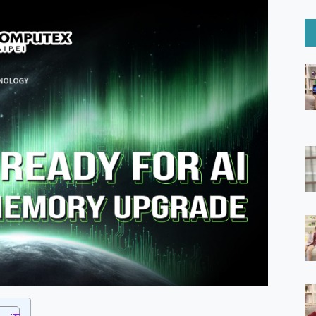
6 Ultra系列保護貼怎麼選？imos AR 低反光玻璃、藍寶石鏡頭
mi Watch 5 開箱 評測
O 聯想 Yoga Book 9 14吋 AI輕薄筆電 開箱 評測
60 系列 與 Moto | Swarovski razr 60 冰藍限定版本 開箱 評測
tion Master 讓您輕鬆的移除與格式化有防寫保護的隨身碟或SD卡
好幫手! VideoProc Converter AI 新版全解析 × 年末優惠
B藍牙音響 氛圍情境燈 我通通都要！ Starfish 2 幻彩膠囊投影
GravaStar Mercury K1 系列 異星機械鍵盤與 Mercury 
！MSI MPG 491CQP QD-OLED 超寬曲面電競螢幕，
證的防護來囉！ imos 首家導入 UL MCV 行銷宣告驗證的手機配件品牌
 爽爽帶回家 歡慶 EaseUS 21 週年到來，「Slogan 海報徵稿活動」
的 ONPRO MagReact MXs2 5000mAh薄型磁吸無線急速行
ON POCKET PRO 穿戴式智慧冷暖調溫裝置 開箱 評測
yGo全新升級，GO Fest 五折優惠嗨翻天！支援 iOS/Android！
 Pro 與 S25 Ultra 誰能滿足全場景拍攝需求？
in AI 智慧錄音膠囊~ 您的AI 秘書已上線 每月免費送你 300分鐘轉
囉！AGI亞奇雷 AI・Gaming・創作儲存方案登場，趕快來AGI亞奇雷
RO MagReact M5 10000mAh 5合1 磁吸無線急速行動電源
電急便｜行動儲能救車電源】 可靠的旅行夥伴！帶給您優異的安全性
「MSI微星 Modern MD272UPSW 27型」 4K IPS 輕薄