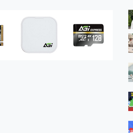
 MSI Claw A1M-026TW 電競掌機 開箱 評測
與超好用的隱磁支架 O-ONE MAG 最會吸的行動電源 開箱 評測
ro 及 moto g37 power上市，登錄在送飛利浦氣炸鍋
iberty 5 Pro Max，有螢幕的耳機會是智商稅嗎?
e Time，加碼愛奇藝黃金雙周卡體驗，專案價最低 NT$0 起
x MOLLY Limited Edition 限量版開賣，攜手味全龍進駐大巨蛋萬人