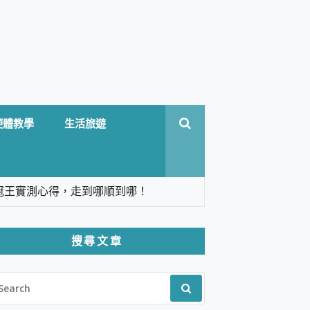
硬體教學
生活旅遊
台六冠王實測心得，走到哪順到哪！
翻譯，旅遊最強搭檔。
搜尋文章
 Solo 3 2.5K高畫質戶外攝影機 開箱 評
EARCH
pilot+ PC
R:
 IP69K 高防護