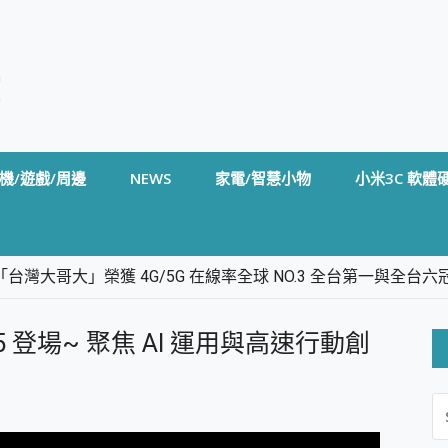
機/遊戲/周邊
NEWS
家電/智慧小物
小米3C 軟體
台灣大哥大」榮獲 4G/5G 在線率全球 NO.3 全台第一與全
卡」開箱評測~ 終結會議紀錄地獄，自動生成摘要報告，200+語言
m BS5 足球君開箱~ 短焦投影機 3千元就能擁有！ 折扣碼在這～
025 登場~ 聚焦 AI 運用與高速行動創
的 FireCuda X1070 SSD 固態硬碟開箱 評測
線設計 SpotCam Solo Eco 太陽能防水雲端攝影機 SpotCam
S
stige 14 AI+ D3MG-031TW 14吋 開箱評價，AI輕薄商務筆電 Co
FO
alme 16 Pro 開箱評價~ 2 億畫素 LumaColor 影像、持久續航與