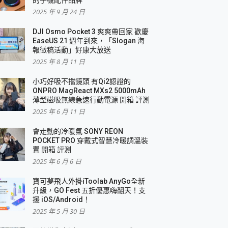
2025 年 9 月 24 日
DJI Osmo Pocket 3 爽爽帶回家 歡慶
EaseUS 21 週年到來，「Slogan 海
報徵稿活動」好康大放送
2025 年 8 月 11 日
小巧好吸不擋鏡頭 有Qi2認證的
ONPRO MagReact MXs2 5000mAh
薄型磁吸無線急速行動電源 開箱 評測
2025 年 6 月 11 日
會走動的冷暖氣 SONY REON
POCKET PRO 穿戴式智慧冷暖調溫裝
置 開箱 評測
2025 年 6 月 6 日
寶可夢飛人外掛iToolab AnyGo全新
升級，GO Fest 五折優惠嗨翻天！支
援 iOS/Android！
2025 年 5 月 30 日