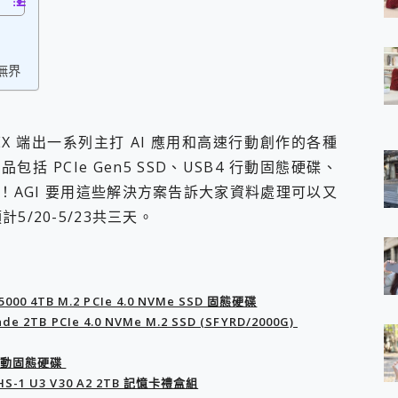
 7 Aura Edition 觸控AI筆電 開箱 評測
軍規、冰感變色實測，realme 14 5G 遊戲戰鬥值爆表，效能x娛樂全都
h、AirPods耳機 三個設備充電一起搞定 ONPRO MagReact™ M3 
動無界
eeArc」開放式耳掛耳機，無感配戴! 超穩超服貼，音質、通話也很
袋裡的 Zeiss 潮流攝影棚!
orock 衣莉莎白 H1 Neo分子篩洗脫烘 AI 滾筒洗衣機
 最完美的家 MSI Nest Docking Station 掌機專屬擴充底座 開箱
UTEX 端出一系列主打 AI 應用和高速行動創作的各種
 中嘉寬頻 SoundBox 劇院串流盒 開箱 評測
 PCIe Gen5 SSD、USB4 行動固態硬碟、
ivo X200 Pro、vivo X200 就是這麼好拍
的記憶卡！AGI 要用這些解決方案告訴大家資料處理可以又
over 免費線上去聲器一鍵去除人聲 人聲 音樂分離 2024 消除人聲推薦
~~ iToolab AnyGo 魔物獵人 Now飛人 ios教學 不出門也可以
/20-5/23共三天。
寶可夢飛人 AnyTo 不出門也可以飛遍全世界
容量 一次充5個設備 充好充滿 CUKTECH 酷態科 300W 微型充電站
簡單 EaseUS Data Recovery Wizard Free 18.0.0 
 EaseUS Partition Master 就是這麼簡單
4TB M.2 PCIe 4.0 NVMe SSD 固態硬碟
1 VI 開箱! 相機實測! 長焦覆蓋更遠更清晰、2日長續航、頂尖影音娛樂
2TB PCIe 4.0 NVMe M.2 SSD (SFYRD/2000G)
 評測~ 有深度的 Leica 影像旗艦手機! 加碼小旗艦 Xiaomi 14 開箱 評測
無線藍牙耳機智慧降噪升級、音質明亮溫潤，並支援雙設備連接~
D行動固態硬碟
來囉 完美保護 MSI Claw A1M-026TW 電競掌機
S-1 U3 V30 A2 2TB 記憶卡禮盒組
列 開箱 評測! 首搭蔡司光學鏡頭、攝影棚級柔光環、拍攝功能最好玩的美拍神