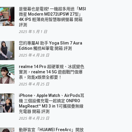
是螢幕也是電視! 一機超多用途「MSI
微星 Modern MD272UPSW 27型」
4K IPS 輕薄商用智慧聯網螢幕 開箱
評測
2025 年 5 月 1 日
您的專屬AI 助手 Yoga Slim 7 Aura
Edition 觸控AI筆電 開箱 評測
2025 年 4 月 28 日
realme 14 Pro 超硬軍規、冰感變色
實測，realme 14 5G 遊戲戰鬥值爆
表，效能x娛樂全都要！
2025 年 4 月 25 日
iPhone、Apple Watch、AirPods耳
機 三個設備充電一起搞定 ONPRO
MagReact™ M3 3 in 1可攜摺疊無線
充電器 開箱 評測
2025 年 4 月 23 日
動靜皆宜「HUAWEI FreeArc」開放