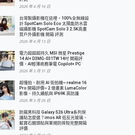
2026 年 4 月 16 日
要！
台灣製攝影機在這裡，100%全無線設
3 in 1可攜摺疊無線充電器 開箱 評測
計 SpotCam Solo Eco 太陽能防水雲
優質
端攝影機 SpotCam Solo 3 2.5K高畫
質戶外攝影機 開箱 評測
2026 年 4 月 13 日
 評測
電力超超超持久 MSI 微星 Prestige
14 AI+ D3MG-031TW 14吋 開箱評
價，AI輕薄商務筆電 Copilot+ PC
2026 年 3 月 31 日
到處走
超懂拍、耐用 AI 街拍機~ realme 16
 開箱 評測
Pro 開箱評價~ 2 億畫素 LumaColor
業界最好的資料救援軟體
影像、持久續航與 IP69K 高防護
2026 年 3 月 26 日
效能~
防窺黑科技 Galaxy S26 Ultra系列保
護貼怎麼選？imos AR 低反光玻璃、
藍寶石鏡頭貼與軍規防摔殼完整開箱
評價
機 vivo V30 Pro