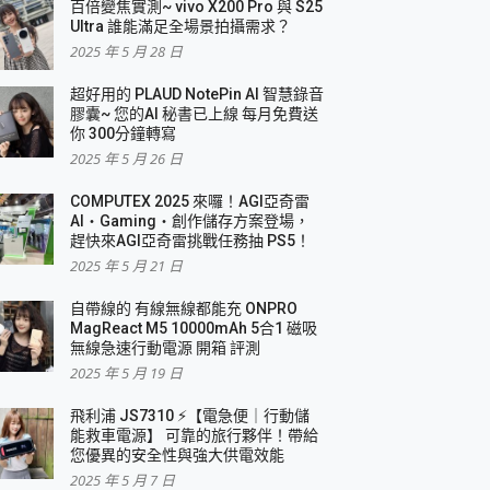
百倍變焦實測~ vivo X200 Pro 與 S25
Ultra 誰能滿足全場景拍攝需求？
2025 年 5 月 28 日
超好用的 PLAUD NotePin AI 智慧錄音
膠囊~ 您的AI 秘書已上線 每月免費送
你 300分鐘轉寫
2025 年 5 月 26 日
COMPUTEX 2025 來囉！AGI亞奇雷
AI・Gaming・創作儲存方案登場，
趕快來AGI亞奇雷挑戰任務抽 PS5！
2025 年 5 月 21 日
自帶線的 有線無線都能充 ONPRO
MagReact M5 10000mAh 5合1 磁吸
無線急速行動電源 開箱 評測
2025 年 5 月 19 日
飛利浦 JS7310 ⚡【電急便｜行動儲
能救車電源】 可靠的旅行夥伴！帶給
您優異的安全性與強大供電效能
2025 年 5 月 7 日