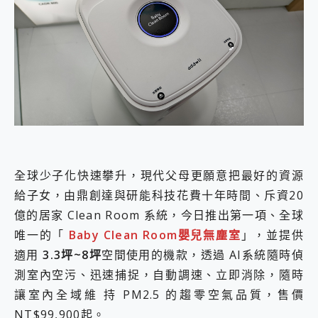
外型超吸晴~ 給您絕佳操控體驗 GravaStar Mercury K1 系列 異星機械鍵盤與 Mercury X 系列 輕量無線電競滑鼠 開箱 評測
開箱~變身「蜘蛛人」椅子軍師！MSI MPG 491CQP QD-OLED 超寬曲面電競螢幕，多工辦公、爽度滿滿的終極桌面體驗
iPhone 17 系列 有認證的防護來囉！ imos 首家導入 UL MCV 行銷宣告驗證的手機配件品牌
DJI Osmo Pocket 3 爽爽帶回家 歡慶 EaseUS 21 週年到來，「Slogan 海報徵稿活動」好康大放送
小巧好吸不擋鏡頭 有Qi2認證的 ONPRO MagReact MXs2 5000mAh薄型磁吸無線急速行動電源 開箱 評測
會走動的冷暖氣 SONY REON POCKET PRO 穿戴式智慧冷暖調溫裝置 開箱 評測
寶可夢飛人外掛iToolab AnyGo全新升級，GO Fest 五折優惠嗨翻天！支援 iOS/Android！
百倍變焦實測~ vivo X200 Pro 與 S25 Ultra 誰能滿足全場景拍攝需求？
超好用的 PLAUD NotePin AI 智慧錄音膠囊~ 您的AI 秘書已上線 每月免費送你 300分鐘轉寫
COMPUTEX 2025 來囉！AGI亞奇雷 AI・Gaming・創作儲存方案登場，趕快來AGI亞奇雷挑戰任務抽 PS5！
自帶線的 有線無線都能充 ONPRO MagReact M5 10000mAh 5合1 磁吸無線急速行動電源 開箱 評測
全球少子化快速攀升，現代父母更願意把最好的資源
飛利浦 JS7310 ⚡【電急便｜行動儲能救車電源】 可靠的旅行夥伴！帶給您優異的安全性與強大供電效能
是螢幕也是電視! 一機超多用途「MSI微星 Modern MD272UPSW 27型」 4K IPS 輕薄商用智慧聯網螢幕 開箱 評測
給子女，由鼎創達與研能科技花費十年時間、斥資20
您的專屬AI 助手 Yoga Slim 7 Aura Edition 觸控AI筆電 開箱 評測
億的居家 Clean Room 系統，今日推出第一項、全球
realme 14 Pro 超硬軍規、冰感變色實測，realme 14 5G 遊戲戰鬥值爆表，效能x娛樂全都要！
唯一的「
Baby Clean Room嬰兒無塵室
」，並提供
iPhone、Apple Watch、AirPods耳機 三個設備充電一起搞定 ONPRO MagReact™ M3 3 in 1可攜摺疊無線充電器 開箱 評測
動靜皆宜「HUAWEI FreeArc」開放式耳掛耳機，無感配戴! 超穩超服貼，音質、通話也很優質
適用
3.3坪~8坪
空間使用的機款，透過 AI系統隨時偵
好玩好拍 vivo V50 ~ 口袋裡的 Zeiss 潮流攝影棚!
測室內空污、迅速捕捉，自動調速、立即消除，隨時
25種洗烘模式一機搞定! Roborock 衣莉莎白 H1 Neo分子篩洗脫烘 AI 滾筒洗衣機
讓室內全域維 持 PM2.5 的趨零空氣品質，售價
給 MSI Claw 系列電競掌機 最完美的家 MSI Nest Docking Station 掌機專屬擴充底座 開箱 評測
NT$99,900起。
B&O 精品級音響! Home+ 中嘉寬頻 SoundBox 劇院串流盒 開箱 評測