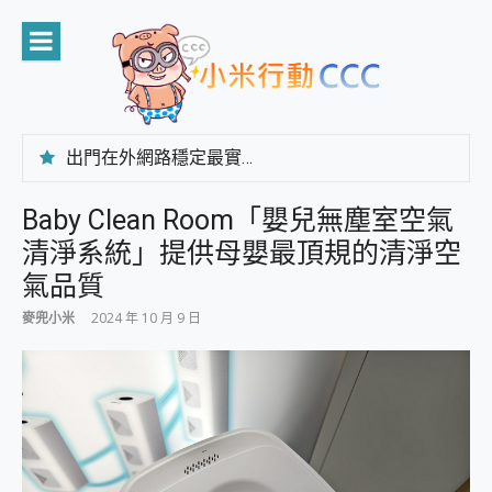
Skip
to
content
出門在外網路穩定最實在 「台灣大哥大」榮獲 4G/5G 在線率全球 NO.3 全台第一與全台六冠王實測心得，走到哪順到哪！
「AUSNAT R1 錄音卡」開箱評測~ 終結會議紀錄地獄，自動生成摘要報告，200+語言翻譯，旅遊最強搭檔。
CP 值天花板~ Bongcom BS5 足球君開箱~ 短焦投影機 3千元就能擁有！ 折扣碼在這～
Baby Clean Room「嬰兒無塵室空氣
專為 PC上的 XBOX和掌機設計的 FireCuda X1070 SSD 固態硬碟開箱 評測
清淨系統」提供母嬰最頂規的清淨空
台灣製攝影機在這裡，100%全無線設計 SpotCam Solo Eco 太陽能防水雲端攝影機 SpotCam Solo 3 2.5K高畫質戶外攝影機 開箱 評測
電力超超超持久 MSI 微星 Prestige 14 AI+ D3MG-031TW 14吋 開箱評價，AI輕薄商務筆電 Copilot+ PC
氣品質
超懂拍、耐用 AI 街拍機~ realme 16 Pro 開箱評價~ 2 億畫素 LumaColor 影像、持久續航與 IP69K 高防護
麥兜小米
2024 年 10 月 9 日
防窺黑科技 Galaxy S26 Ultra系列保護貼怎麼選？imos AR 低反光玻璃、藍寶石鏡頭貼與軍規防摔殼完整開箱評價
AI 支付 一錶搞定大小事 Xiaomi Watch 5 開箱 評測
超驚艷 讓人一眼就愛上 LENOVO 聯想 Yoga Book 9 14吋 AI輕薄筆電 開箱 評測
美到讓人超想擁有 moto pad 60 系列 與 Moto | Swarovski razr 60 冰藍限定版本 開箱 評測
好用的 EaseUS Partition Master 讓您輕鬆的移除與格式化有防寫保護的隨身碟或SD卡
一鍵修復模糊影片、舊照的 AI 好幫手! VideoProc Converter AI 新版全解析 × 年末優惠，一篇全看懂
小朋友才做選擇 投影機 RGB藍牙音響 氛圍情境燈 我通通都要！ Starfish 2 幻彩膠囊投影機｜結合「 智慧投影 & 煥彩流動 」的沈浸式生活新體驗