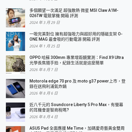
多個願望一次滿足 超強散熱 微星 MSI Claw A1M-
026TW 電競掌機 開箱 評測
2024 年 3 月 29 日
一吸完美對位 擁有超強吸力與超好用的隱磁支架 O-
ONE MAG 最會吸的行動電源 開箱 評測
2024 年 1 月 25 日
OPPO 哈蘇 300mm 專業增距鏡實測：Find X9 Ultra
光學長焦隨手拍，紀錄生活就是這麼簡單
2026 年 8 月 7 日
Motorola edge 70 pro 及 moto g37 power上市，登
錄在送飛利浦氣炸鍋
2026 年 8 月 6 日
近八千元的 Soundcore Liberty 5 Pro Max，有螢幕
的耳機會是智商稅嗎?
2026 年 8 月 4 日
ASUS Pad 全面應援 Me Time，加碼愛奇藝黃金雙周