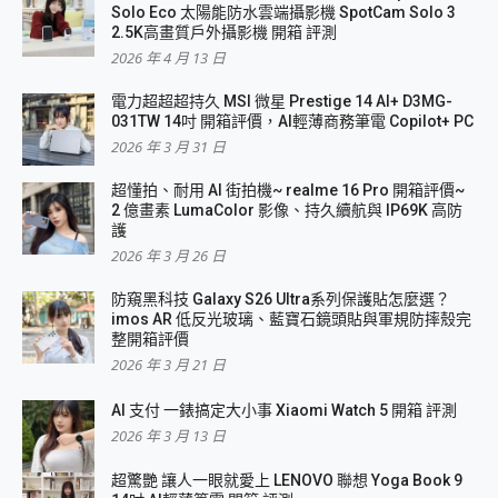
Solo Eco 太陽能防水雲端攝影機 SpotCam Solo 3
2.5K高畫質戶外攝影機 開箱 評測
2026 年 4 月 13 日
電力超超超持久 MSI 微星 Prestige 14 AI+ D3MG-
031TW 14吋 開箱評價，AI輕薄商務筆電 Copilot+ PC
2026 年 3 月 31 日
超懂拍、耐用 AI 街拍機~ realme 16 Pro 開箱評價~
2 億畫素 LumaColor 影像、持久續航與 IP69K 高防
護
2026 年 3 月 26 日
防窺黑科技 Galaxy S26 Ultra系列保護貼怎麼選？
imos AR 低反光玻璃、藍寶石鏡頭貼與軍規防摔殼完
整開箱評價
2026 年 3 月 21 日
AI 支付 一錶搞定大小事 Xiaomi Watch 5 開箱 評測
2026 年 3 月 13 日
超驚艷 讓人一眼就愛上 LENOVO 聯想 Yoga Book 9