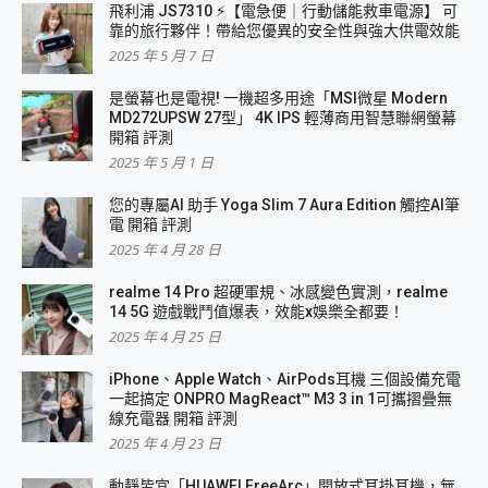
飛利浦 JS7310 ⚡【電急便｜行動儲能救車電源】 可
靠的旅行夥伴！帶給您優異的安全性與強大供電效能
2025 年 5 月 7 日
是螢幕也是電視! 一機超多用途「MSI微星 Modern
MD272UPSW 27型」 4K IPS 輕薄商用智慧聯網螢幕
開箱 評測
2025 年 5 月 1 日
您的專屬AI 助手 Yoga Slim 7 Aura Edition 觸控AI筆
電 開箱 評測
2025 年 4 月 28 日
realme 14 Pro 超硬軍規、冰感變色實測，realme
14 5G 遊戲戰鬥值爆表，效能x娛樂全都要！
2025 年 4 月 25 日
iPhone、Apple Watch、AirPods耳機 三個設備充電
一起搞定 ONPRO MagReact™ M3 3 in 1可攜摺疊無
線充電器 開箱 評測
2025 年 4 月 23 日
動靜皆宜「HUAWEI FreeArc」開放式耳掛耳機，無