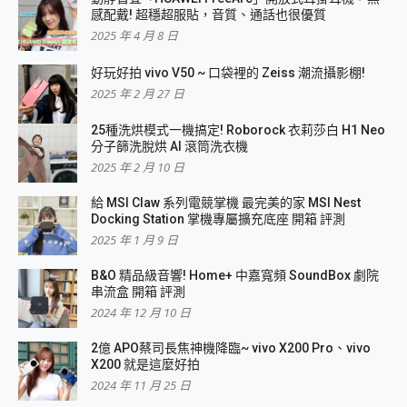
感配戴! 超穩超服貼，音質、通話也很優質
2025 年 4 月 8 日
好玩好拍 vivo V50 ~ 口袋裡的 Zeiss 潮流攝影棚!
2025 年 2 月 27 日
25種洗烘模式一機搞定! Roborock 衣莉莎白 H1 Neo
分子篩洗脫烘 AI 滾筒洗衣機
2025 年 2 月 10 日
給 MSI Claw 系列電競掌機 最完美的家 MSI Nest
Docking Station 掌機專屬擴充底座 開箱 評測
2025 年 1 月 9 日
B&O 精品級音響! Home+ 中嘉寬頻 SoundBox 劇院
串流盒 開箱 評測
2024 年 12 月 10 日
2億 APO蔡司長焦神機降臨~ vivo X200 Pro、vivo
X200 就是這麼好拍
2024 年 11 月 25 日