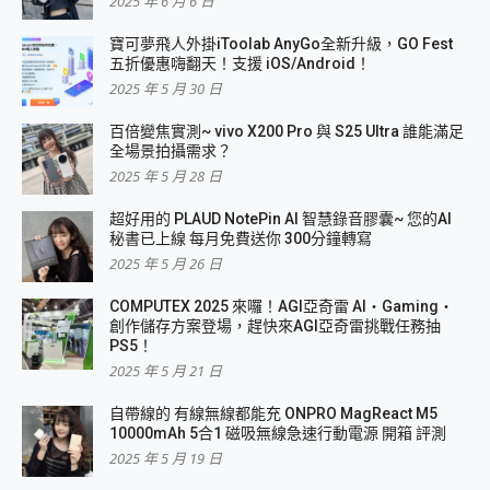
2025 年 6 月 6 日
寶可夢飛人外掛iToolab AnyGo全新升級，GO Fest
五折優惠嗨翻天！支援 iOS/Android！
2025 年 5 月 30 日
百倍變焦實測~ vivo X200 Pro 與 S25 Ultra 誰能滿足
全場景拍攝需求？
2025 年 5 月 28 日
超好用的 PLAUD NotePin AI 智慧錄音膠囊~ 您的AI
秘書已上線 每月免費送你 300分鐘轉寫
2025 年 5 月 26 日
COMPUTEX 2025 來囉！AGI亞奇雷 AI・Gaming・
創作儲存方案登場，趕快來AGI亞奇雷挑戰任務抽
PS5！
2025 年 5 月 21 日
自帶線的 有線無線都能充 ONPRO MagReact M5
10000mAh 5合1 磁吸無線急速行動電源 開箱 評測
2025 年 5 月 19 日