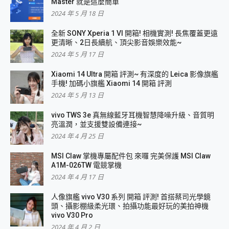
Master 就是這麼簡單
2024 年 5 月 18 日
全新 SONY Xperia 1 VI 開箱! 相機實測! 長焦覆蓋更遠
更清晰、2日長續航、頂尖影音娛樂效能~
2024 年 5 月 17 日
Xiaomi 14 Ultra 開箱 評測~ 有深度的 Leica 影像旗艦
手機! 加碼小旗艦 Xiaomi 14 開箱 評測
2024 年 5 月 13 日
vivo TWS 3e 真無線藍牙耳機智慧降噪升級、音質明
亮溫潤，並支援雙設備連接~
2024 年 4 月 25 日
MSI Claw 掌機專屬配件包 來囉 完美保護 MSI Claw
A1M-026TW 電競掌機
2024 年 4 月 17 日
人像旗艦 vivo V30 系列 開箱 評測! 首搭蔡司光學鏡
頭、攝影棚級柔光環、拍攝功能最好玩的美拍神機
vivo V30 Pro
2024 年 4 月 2 日