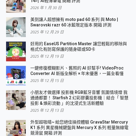
14吋 AI輕薄筆電 開箱 評測
2026 年 1 月 30 日
美到讓人超想擁有 moto pad 60 系列 與 Moto |
Swarovski razr 60 冰藍限定版本 開箱 評測
2025 年 12 月 29 日
好用的 EaseUS Partition Master 讓您輕鬆的移除與
格式化有防寫保護的隨身碟或SD卡
2025 年 12 月 19 日
一鍵修復模糊影片、舊照的 AI 好幫手! VideoProc
Converter AI 新版全解析 × 年末優惠，一篇全看懂
2025 年 12 月 15 日
小朋友才做選擇 投影機 RGB藍牙音響 氛圍情境燈 我
通通都要！ Starfish 2 幻彩膠囊投影機｜結合「 智慧
投影 & 煥彩流動 」的沈浸式生活新體驗
2025 年 12 月 13 日
外型超吸晴~ 給您絕佳操控體驗 GravaStar Mercury
K1 系列 異星機械鍵盤與 Mercury X 系列 輕量無線電
競滑鼠 開箱 評測