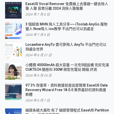
EaseUS Vocal Remover 免費線上去聲器一鍵去除人
聲 人聲 音樂分離 2024 消除人聲推薦
2024 年 7 月 8 日
3 個超值 MHN 飛人工具分享~~ iToolab AnyGo 魔物
獵人 Now飛人 ios教學 不出門也可以到處走
2024 年 7 月 4 日
Locawhere AnyTo 寶可夢飛人 AnyTo 不出門也可以
飛遍全世界
2024 年 6 月 27 日
小體積 40000mAh 超大容量 一次充5個設備 充好充滿
CUKTECH 酷態科 300W 微型充電站 開箱 評測
2024 年 6 月 24 日
97.3% 恢復率，資料救援就是這麼簡單 EaseUS Data
Recovery Wizard Free 18.0.0 業界最好的資料救援
軟體
2024 年 6 月 7 日
磁碟系統大風吹 有了 磁碟管理程式 EaseUS Partition