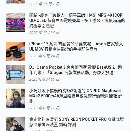
2025 年 11 月 7 日
開箱~變身「蜘蛛人」椅子軍師！MSI MPG 491CQP
QD-OLED 超寬曲面電競螢幕，多工辦公、爽度滿滿的
終極桌面體驗
2025 年 11 月 4 日
iPhone 17 系列 有認證的防護來囉！ imos 首家導入
UL MCV 行銷宣告驗證的手機配件品牌
2025 年 9 月 24 日
DJI Osmo Pocket 3 爽爽帶回家 歡慶 EaseUS 21 週
年到來，「Slogan 海報徵稿活動」好康大放送
2025 年 8 月 11 日
小巧好吸不擋鏡頭 有Qi2認證的 ONPRO MagReact
MXs2 5000mAh薄型磁吸無線急速行動電源 開箱 評
測
2025 年 6 月 11 日
會走動的冷暖氣 SONY REON POCKET PRO 穿戴式智
慧冷暖調溫裝置 開箱 評測