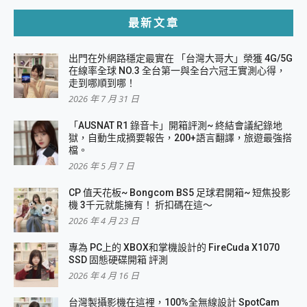
最新文章
出門在外網路穩定最實在 「台灣大哥大」榮獲 4G/5G
在線率全球 NO.3 全台第一與全台六冠王實測心得，
走到哪順到哪！
2026 年 7 月 31 日
「AUSNAT R1 錄音卡」開箱評測~ 終結會議紀錄地
獄，自動生成摘要報告，200+語言翻譯，旅遊最強搭
檔。
2026 年 5 月 7 日
CP 值天花板~ Bongcom BS5 足球君開箱~ 短焦投影
機 3千元就能擁有！ 折扣碼在這～
2026 年 4 月 23 日
專為 PC上的 XBOX和掌機設計的 FireCuda X1070
SSD 固態硬碟開箱 評測
2026 年 4 月 16 日
台灣製攝影機在這裡，100%全無線設計 SpotCam