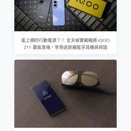
能上網的行動電源？！ 全天候實戰戰將 iQOO
Z11 霸氣登場，早鳥送原廠藍牙耳機與保固