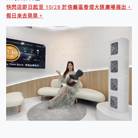
2億 APO蔡司長焦神機降臨~ vivo X200 Pro、vivo X200 就是這麼好拍
快閃店即日起至 10/28 於信義區香堤大道廣場展出，
EaseUS Vocal Remover 免費線上去聲器一鍵去除人聲 人聲 音樂分離 2024 消除人聲推薦
假日來去晃晃。
3 個超值 MHN 飛人工具分享~~ iToolab AnyGo 魔物獵人 Now飛人 ios教學 不出門也可以到處走
Locawhere AnyTo 寶可夢飛人 AnyTo 不出門也可以飛遍全世界
小體積 40000mAh 超大容量 一次充5個設備 充好充滿 CUKTECH 酷態科 300W 微型充電站 開箱 評測
97.3% 恢復率，資料救援就是這麼簡單 EaseUS Data Recovery Wizard Free 18.0.0 業界最好的資料救援軟體
磁碟系統大風吹 有了 磁碟管理程式 EaseUS Partition Master 就是這麼簡單
全新 SONY Xperia 1 VI 開箱! 相機實測! 長焦覆蓋更遠更清晰、2日長續航、頂尖影音娛樂效能~
Xiaomi 14 Ultra 開箱 評測~ 有深度的 Leica 影像旗艦手機! 加碼小旗艦 Xiaomi 14 開箱 評測
vivo TWS 3e 真無線藍牙耳機智慧降噪升級、音質明亮溫潤，並支援雙設備連接~
MSI Claw 掌機專屬配件包 來囉 完美保護 MSI Claw A1M-026TW 電競掌機
人像旗艦 vivo V30 系列 開箱 評測! 首搭蔡司光學鏡頭、攝影棚級柔光環、拍攝功能最好玩的美拍神機 vivo V30 Pro
多個願望一次滿足 超強散熱 微星 MSI Claw A1M-026TW 電競掌機 開箱 評測
一吸完美對位 擁有超強吸力與超好用的隱磁支架 O-ONE MAG 最會吸的行動電源 開箱 評測
OPPO 哈蘇 300mm 專業增距鏡實測：Find X9 Ultra 光學長焦隨手拍，紀錄生活就是這麼簡單
Motorola edge 70 pro 及 moto g37 power上市，登錄在送飛利浦氣炸鍋
近八千元的 Soundcore Liberty 5 Pro Max，有螢幕的耳機會是智商稅嗎?
ASUS Pad 全面應援 Me Time，加碼愛奇藝黃金雙周卡體驗，專案價最低 NT$0 起