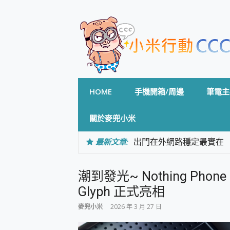
Skip
to
content
HOME
手機開箱/周邊
筆電主
關於麥兜小米
最新文章:
出門在外網路穩定最實在 「
「AUSNAT R1 錄音
CP 值天花板~ Bongco
潮到發光~ Nothing Pho
專為 PC上的 XBOX和掌機設計
台灣製攝影機在這裡，100%全無
Glyph 正式亮相
測
麥兜小米
2026 年 3 月 27 日
電力超超超持久 MSI 微星 Pre
超懂拍、耐用 AI 街拍機~ re