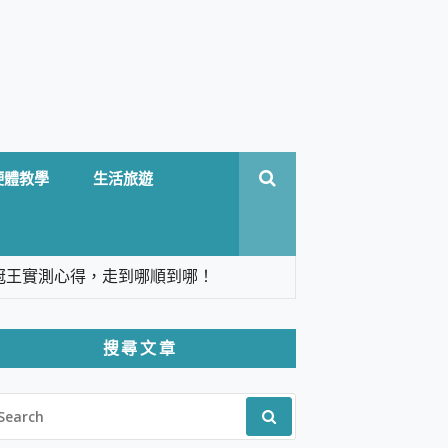
硬體教學
生活旅遊
台六冠王實測心得，走到哪順到哪！
翻譯，旅遊最強搭檔。
搜尋文章
 Solo 3 2.5K高畫質戶外攝影機 開箱 評
EARCH
pilot+ PC
R:
 IP69K 高防護