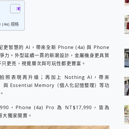
 7 Aura Edition 觸控AI筆電 開箱 評測
軍規、冰感變色實測，realme 14 5G 遊戲戰鬥值爆表，效能x娛樂全都
h、AirPods耳機 三個設備充電一起搞定 ONPRO MagReact™ M3 
e (4a) 規格
eeArc」開放式耳掛耳機，無感配戴! 超穩超服貼，音質、通話也很
袋裡的 Zeiss 潮流攝影棚!
orock 衣莉莎白 H1 Neo分子篩洗脫烘 AI 滾筒洗衣機
 最完美的家 MSI Nest Docking Station 掌機專屬擴充底座 開箱
智慧的 AI，帶來全新 Phone (4a) 與 Phone
 中嘉寬頻 SoundBox 劇院串流盒 開箱 評測
更有競爭力。外型延續一貫的新潮設計，金屬機身更具質
ivo X200 Pro、vivo X200 就是這麼好拍
over 免費線上去聲器一鍵去除人聲 人聲 音樂分離 2024 消除人聲推薦
化，不只更亮，視覺層次與可玩性都更豐富。
~~ iToolab AnyGo 魔物獵人 Now飛人 ios教學 不出門也可以
寶可夢飛人 AnyTo 不出門也可以飛遍全世界
表現再升級；再加上 Nothing AI，帶來
容量 一次充5個設備 充好充滿 CUKTECH 酷態科 300W 微型充電站
時搜尋）與 Essential Memory（個人化記憶整理）等功
簡單 EaseUS Data Recovery Wizard Free 18.0.0 
。
 EaseUS Partition Master 就是這麼簡單
1 VI 開箱! 相機實測! 長焦覆蓋更遠更清晰、2日長續航、頂尖影音娛樂
 評測~ 有深度的 Leica 影像旗艦手機! 加碼小旗艦 Xiaomi 14 開箱 評測
990，Phone (4a) Pro 為 NT$17,990，皆為
無線藍牙耳機智慧降噪升級、音質明亮溫潤，並支援雙設備連接~
灣大哥大獨家開賣。
來囉 完美保護 MSI Claw A1M-026TW 電競掌機
列 開箱 評測! 首搭蔡司光學鏡頭、攝影棚級柔光環、拍攝功能最好玩的美拍神