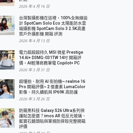
2026 年 4 月 16 日
要！
台灣製攝影機在這裡，100%全無線設
3 in 1可攜摺疊無線充電器 開箱 評測
計 SpotCam Solo Eco 太陽能防水雲
優質
端攝影機 SpotCam Solo 3 2.5K高畫
質戶外攝影機 開箱 評測
2026 年 4 月 13 日
 評測
電力超超超持久 MSI 微星 Prestige
14 AI+ D3MG-031TW 14吋 開箱評
價，AI輕薄商務筆電 Copilot+ PC
2026 年 3 月 31 日
到處走
超懂拍、耐用 AI 街拍機~ realme 16
 開箱 評測
Pro 開箱評價~ 2 億畫素 LumaColor
業界最好的資料救援軟體
影像、持久續航與 IP69K 高防護
2026 年 3 月 26 日
效能~
防窺黑科技 Galaxy S26 Ultra系列保
護貼怎麼選？imos AR 低反光玻璃、
藍寶石鏡頭貼與軍規防摔殼完整開箱
評價
機 vivo V30 Pro