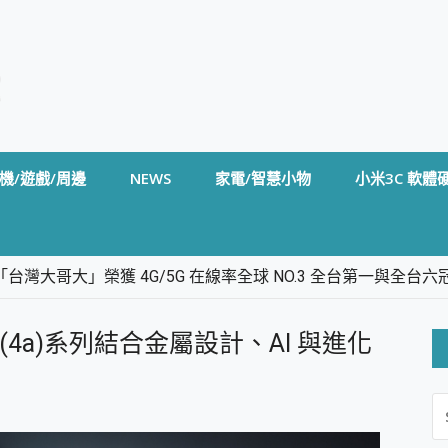
機/遊戲/周邊
NEWS
家電/智慧小物
小米3C 軟體
台灣大哥大」榮獲 4G/5G 在線率全球 NO.3 全台第一與全
卡」開箱評測~ 終結會議紀錄地獄，自動生成摘要報告，200+語言
m BS5 足球君開箱~ 短焦投影機 3千元就能擁有！ 折扣碼在這～
ne (4a)系列結合金屬設計、AI 與進化
的 FireCuda X1070 SSD 固態硬碟開箱 評測
線設計 SpotCam Solo Eco 太陽能防水雲端攝影機 SpotCam
S
stige 14 AI+ D3MG-031TW 14吋 開箱評價，AI輕薄商務筆電 Co
FO
alme 16 Pro 開箱評價~ 2 億畫素 LumaColor 影像、持久續航與