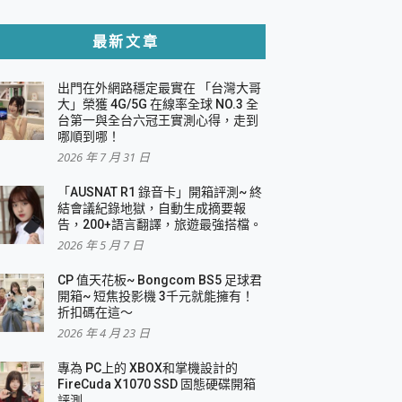
貼與軍規防摔殼完整開箱評價
最新文章
出門在外網路穩定最實在 「台灣大哥
，一篇全看懂
大」榮獲 4G/5G 在線率全球 NO.3 全
台第一與全台六冠王實測心得，走到
機｜結合「 智慧投影 & 煥彩流動 」的沈浸
哪順到哪！
2026 年 7 月 31 日
X 系列 輕量無線電競滑鼠 開箱 評測
多工辦公、爽度滿滿的終極桌面體驗
「AUSNAT R1 錄音卡」開箱評測~ 終
結會議紀錄地獄，自動生成摘要報
好康大放送
告，200+語言翻譯，旅遊最強搭檔。
動電源 開箱 評測
2026 年 5 月 7 日
CP 值天花板~ Bongcom BS5 足球君
開箱~ 短焦投影機 3千元就能擁有！
折扣碼在這～
寫
2026 年 4 月 23 日
挑戰任務抽 PS5！
 開箱 評測
專為 PC上的 XBOX和掌機設計的
與強大供電效能
FireCuda X1070 SSD 固態硬碟開箱
商用智慧聯網螢幕 開箱 評測
評測