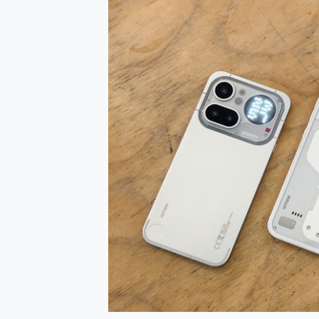
多個願望一次滿足 超強散熱 微星
一吸完美對位 擁有超強吸力
Motorola edge 70 p
近八千元的 Soundcore L
ASUS Pad 全面應援 M
榮耀 HONOR 600 Pro 