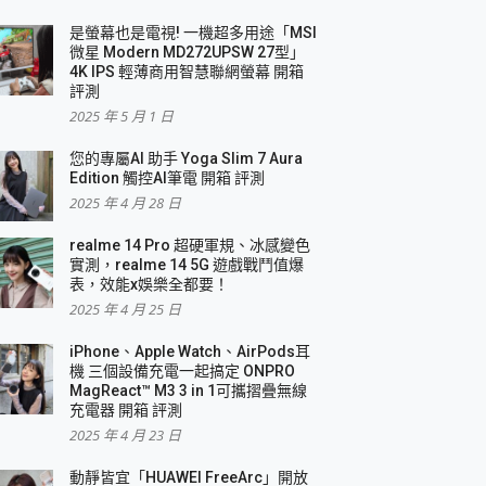
是螢幕也是電視! 一機超多用途「MSI
微星 Modern MD272UPSW 27型」
4K IPS 輕薄商用智慧聯網螢幕 開箱
評測
2025 年 5 月 1 日
您的專屬AI 助手 Yoga Slim 7 Aura
Edition 觸控AI筆電 開箱 評測
2025 年 4 月 28 日
realme 14 Pro 超硬軍規、冰感變色
實測，realme 14 5G 遊戲戰鬥值爆
表，效能x娛樂全都要！
2025 年 4 月 25 日
iPhone、Apple Watch、AirPods耳
機 三個設備充電一起搞定 ONPRO
MagReact™ M3 3 in 1可攜摺疊無線
充電器 開箱 評測
2025 年 4 月 23 日
動靜皆宜「HUAWEI FreeArc」開放