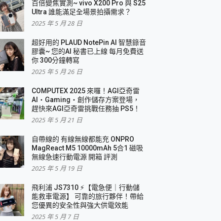
百倍變焦實測~ vivo X200 Pro 與 S25
Ultra 誰能滿足全場景拍攝需求？
2025 年 5 月 28 日
超好用的 PLAUD NotePin AI 智慧錄音
膠囊~ 您的AI 秘書已上線 每月免費送
你 300分鐘轉寫
2025 年 5 月 26 日
COMPUTEX 2025 來囉！AGI亞奇雷
AI・Gaming・創作儲存方案登場，
趕快來AGI亞奇雷挑戰任務抽 PS5！
2025 年 5 月 21 日
自帶線的 有線無線都能充 ONPRO
MagReact M5 10000mAh 5合1 磁吸
無線急速行動電源 開箱 評測
2025 年 5 月 19 日
飛利浦 JS7310 ⚡【電急便｜行動儲
能救車電源】 可靠的旅行夥伴！帶給
您優異的安全性與強大供電效能
2025 年 5 月 7 日