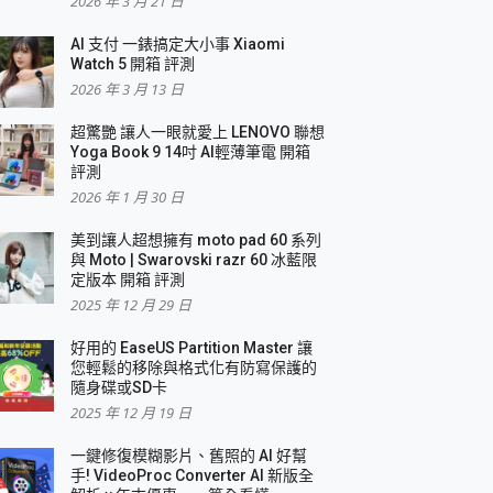
2026 年 3 月 21 日
AI 支付 一錶搞定大小事 Xiaomi
Watch 5 開箱 評測
2026 年 3 月 13 日
盛典
超驚艷 讓人一眼就愛上 LENOVO 聯想
Yoga Book 9 14吋 AI輕薄筆電 開箱
評測
2026 年 1 月 30 日
美到讓人超想擁有 moto pad 60 系列
與 Moto | Swarovski razr 60 冰藍限
定版本 開箱 評測
2025 年 12 月 29 日
好用的 EaseUS Partition Master 讓
您輕鬆的移除與格式化有防寫保護的
隨身碟或SD卡
2025 年 12 月 19 日
一鍵修復模糊影片、舊照的 AI 好幫
手! VideoProc Converter AI 新版全