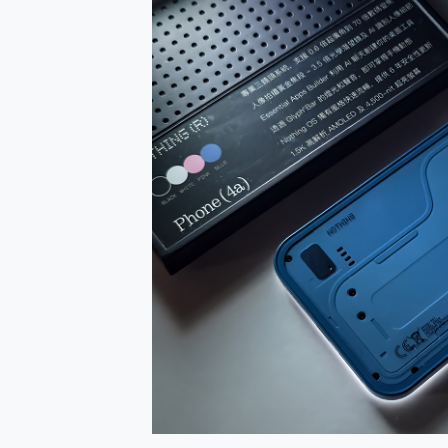
防窺黑科技 Galaxy S2
AI 支付 一錶搞定大小事 Xiao
超驚艷 讓人一眼就愛上 LENOV
美到讓人超想擁有 moto pad 
好用的 EaseUS Parti
一鍵修復模糊影片、舊照的 AI 
小朋友才做選擇 投影機 RG
式生活新體驗
外型超吸晴~ 給您絕佳操控體驗 
開箱~變身「蜘蛛人」椅子軍師
iPhone 17 系列 有認
DJI Osmo Pocket 3
小巧好吸不擋鏡頭 有Qi2認證
會走動的冷暖氣 SONY RE
寶可夢飛人外掛iToolab An
百倍變焦實測~ vivo X200
超好用的 PLAUD NoteP
COMPUTEX 2025 來
自帶線的 有線無線都能充 ONP
飛利浦 JS7310 ⚡【
是螢幕也是電視! 一機超多用途