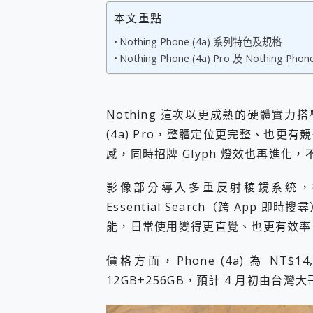
您的專屬AI 助手 Yoga Slim
本文重點
realme 14 Pro 超硬
Nothing Phone (4a) 系列特色及規格
iPhone、Apple Watc
Nothing Phone (4a) Pro 及 Nothing Phon
動靜皆宜「HUAWEI Fr
好玩好拍 vivo V50 ~ 口
25種洗烘模式一機搞定! Rob
給 MSI Claw 系列電競掌機
Nothing 這次以更成熟的硬體實力搭配更
B&O 精品級音響! Home+
(4a) Pro，整體定位更完整、也
2億 APO蔡司長焦神機降臨~ v
EaseUS Vocal Rem
感，同時招牌 Glyph 燈效也再進
3 個超值 MHN 飛人工具分享
Locawhere AnyTo 
影像部分導入多重反射稜鏡系統，拍照
小體積 40000mAh 超大
Essential Search（跨 App 即
97.3% 恢復率，資料救援就是這麼
能，日常使用變得更直覺、也更有效率
磁碟系統大風吹 有了 磁碟管理程式
全新 SONY Xperia 
Xiaomi 14 Ultra 開箱
價格方面，Phone (4a) 為 NT$14,
vivo TWS 3e 真
12GB+256GB，預計 4 月初由台
MSI Claw 掌機專屬配件包 
人像旗艦 vivo V30 系