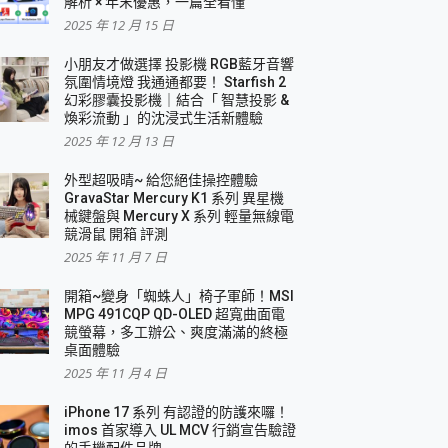
解析 × 年末優惠，一篇全看懂
2025 年 12 月 15 日
小朋友才做選擇 投影機 RGB藍牙音響
氛圍情境燈 我通通都要！ Starfish 2
幻彩膠囊投影機｜結合「 智慧投影 &
煥彩流動 」的沈浸式生活新體驗
2025 年 12 月 13 日
外型超吸晴~ 給您絕佳操控體驗
GravaStar Mercury K1 系列 異星機
械鍵盤與 Mercury X 系列 輕量無線電
競滑鼠 開箱 評測
2025 年 11 月 7 日
開箱~變身「蜘蛛人」椅子軍師！MSI
MPG 491CQP QD-OLED 超寬曲面電
競螢幕，多工辦公、爽度滿滿的終極
桌面體驗
2025 年 11 月 4 日
iPhone 17 系列 有認證的防護來囉！
imos 首家導入 UL MCV 行銷宣告驗證
的手機配件品牌