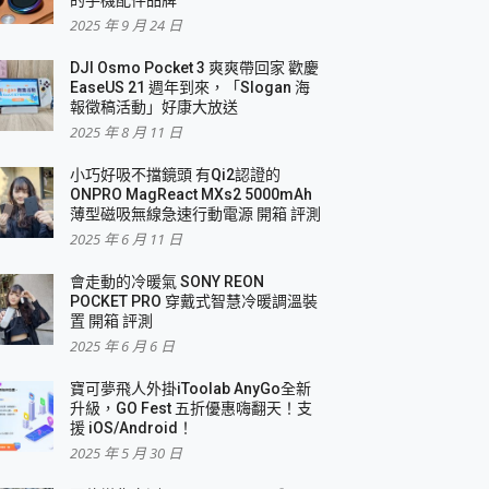
2025 年 9 月 24 日
DJI Osmo Pocket 3 爽爽帶回家 歡慶
EaseUS 21 週年到來，「Slogan 海
報徵稿活動」好康大放送
2025 年 8 月 11 日
小巧好吸不擋鏡頭 有Qi2認證的
ONPRO MagReact MXs2 5000mAh
薄型磁吸無線急速行動電源 開箱 評測
2025 年 6 月 11 日
會走動的冷暖氣 SONY REON
POCKET PRO 穿戴式智慧冷暖調溫裝
置 開箱 評測
2025 年 6 月 6 日
寶可夢飛人外掛iToolab AnyGo全新
升級，GO Fest 五折優惠嗨翻天！支
援 iOS/Android！
2025 年 5 月 30 日