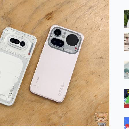
 MSI Claw A1M-026TW 電競掌機 開箱 評測
與超好用的隱磁支架 O-ONE MAG 最會吸的行動電源 開箱 評測
ro 及 moto g37 power上市，登錄在送飛利浦氣炸鍋
iberty 5 Pro Max，有螢幕的耳機會是智商稅嗎?
e Time，加碼愛奇藝黃金雙周卡體驗，專案價最低 NT$0 起
x MOLLY Limited Edition 限量版開賣，攜手味全龍進駐大巨蛋萬人