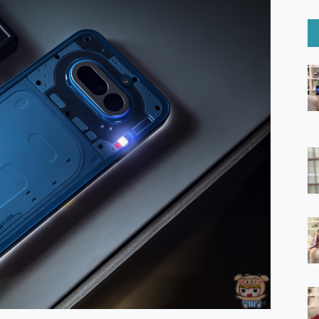
6 Ultra系列保護貼怎麼選？imos AR 低反光玻璃、藍寶石鏡頭
mi Watch 5 開箱 評測
O 聯想 Yoga Book 9 14吋 AI輕薄筆電 開箱 評測
60 系列 與 Moto | Swarovski razr 60 冰藍限定版本 開箱 評測
tion Master 讓您輕鬆的移除與格式化有防寫保護的隨身碟或SD卡
好幫手! VideoProc Converter AI 新版全解析 × 年末優惠
B藍牙音響 氛圍情境燈 我通通都要！ Starfish 2 幻彩膠囊投影
GravaStar Mercury K1 系列 異星機械鍵盤與 Mercury 
！MSI MPG 491CQP QD-OLED 超寬曲面電競螢幕，
證的防護來囉！ imos 首家導入 UL MCV 行銷宣告驗證的手機配件品牌
 爽爽帶回家 歡慶 EaseUS 21 週年到來，「Slogan 海報徵稿活動」
的 ONPRO MagReact MXs2 5000mAh薄型磁吸無線急速行
ON POCKET PRO 穿戴式智慧冷暖調溫裝置 開箱 評測
yGo全新升級，GO Fest 五折優惠嗨翻天！支援 iOS/Android！
 Pro 與 S25 Ultra 誰能滿足全場景拍攝需求？
in AI 智慧錄音膠囊~ 您的AI 秘書已上線 每月免費送你 300分鐘轉
囉！AGI亞奇雷 AI・Gaming・創作儲存方案登場，趕快來AGI亞奇雷
RO MagReact M5 10000mAh 5合1 磁吸無線急速行動電源
電急便｜行動儲能救車電源】 可靠的旅行夥伴！帶給您優異的安全性
「MSI微星 Modern MD272UPSW 27型」 4K IPS 輕薄