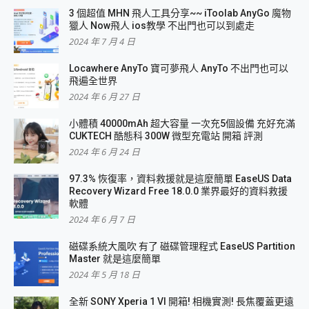
3 個超值 MHN 飛人工具分享~~ iToolab AnyGo 魔物
獵人 Now飛人 ios教學 不出門也可以到處走
2024 年 7 月 4 日
Locawhere AnyTo 寶可夢飛人 AnyTo 不出門也可以
飛遍全世界
2024 年 6 月 27 日
小體積 40000mAh 超大容量 一次充5個設備 充好充滿
CUKTECH 酷態科 300W 微型充電站 開箱 評測
2024 年 6 月 24 日
97.3% 恢復率，資料救援就是這麼簡單 EaseUS Data
Recovery Wizard Free 18.0.0 業界最好的資料救援
軟體
2024 年 6 月 7 日
磁碟系統大風吹 有了 磁碟管理程式 EaseUS Partition
Master 就是這麼簡單
2024 年 5 月 18 日
全新 SONY Xperia 1 VI 開箱! 相機實測! 長焦覆蓋更遠