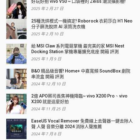
好玩好拍 vivo V50 ~ 口袋裡的 Zeiss 潮流攝影棚!
2025 年 2 月 27 日
25種洗烘模式一機搞定! Roborock 衣莉莎白 H1 Neo
分子篩洗脫烘 AI 滾筒洗衣機
2025 年 2 月 10 日
給 MSI Claw 系列電競掌機 最完美的家 MSI Nest
Docking Station 掌機專屬擴充底座 開箱 評測
2025 年 1 月 9 日
B&O 精品級音響! Home+ 中嘉寬頻 SoundBox 劇院
串流盒 開箱 評測
2024 年 12 月 10 日
2億 APO蔡司長焦神機降臨~ vivo X200 Pro、vivo
X200 就是這麼好拍
2024 年 11 月 25 日
EaseUS Vocal Remover 免費線上去聲器一鍵去除人
聲 人聲 音樂分離 2024 消除人聲推薦
2024 年 7 月 8 日