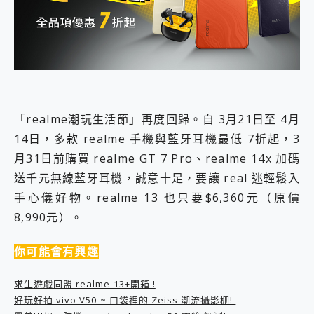
外型超吸晴~ 給您絕佳操控體驗 GravaStar Mercury K1 系列 異星機械鍵盤與 Mercury X 系列 輕量無線電競滑鼠 開箱 評測
開箱~變身「蜘蛛人」椅子軍師！MSI MPG 491CQP QD-OLED 超寬曲面電競螢幕，多工辦公、爽度滿滿的終極桌面體驗
iPhone 17 系列 有認證的防護來囉！ imos 首家導入 UL MCV 行銷宣告驗證的手機配件品牌
DJI Osmo Pocket 3 爽爽帶回家 歡慶 EaseUS 21 週年到來，「Slogan 海報徵稿活動」好康大放送
小巧好吸不擋鏡頭 有Qi2認證的 ONPRO MagReact MXs2 5000mAh薄型磁吸無線急速行動電源 開箱 評測
會走動的冷暖氣 SONY REON POCKET PRO 穿戴式智慧冷暖調溫裝置 開箱 評測
寶可夢飛人外掛iToolab AnyGo全新升級，GO Fest 五折優惠嗨翻天！支援 iOS/Android！
百倍變焦實測~ vivo X200 Pro 與 S25 Ultra 誰能滿足全場景拍攝需求？
「realme潮玩生活節」再度回歸。自 3月21日至 4月
超好用的 PLAUD NotePin AI 智慧錄音膠囊~ 您的AI 秘書已上線 每月免費送你 300分鐘轉寫
14日，多款 realme 手機與藍牙耳機最低 7折起，3
COMPUTEX 2025 來囉！AGI亞奇雷 AI・Gaming・創作儲存方案登場，趕快來AGI亞奇雷挑戰任務抽 PS5！
自帶線的 有線無線都能充 ONPRO MagReact M5 10000mAh 5合1 磁吸無線急速行動電源 開箱 評測
月31日前購買 realme GT 7 Pro、realme 14x 加碼
飛利浦 JS7310 ⚡【電急便｜行動儲能救車電源】 可靠的旅行夥伴！帶給您優異的安全性與強大供電效能
送千元無線藍牙耳機，誠意十足，要讓 real 迷輕鬆入
是螢幕也是電視! 一機超多用途「MSI微星 Modern MD272UPSW 27型」 4K IPS 輕薄商用智慧聯網螢幕 開箱 評測
手心儀好物。realme 13 也只要$6,360元（原價
您的專屬AI 助手 Yoga Slim 7 Aura Edition 觸控AI筆電 開箱 評測
8,990元）。
realme 14 Pro 超硬軍規、冰感變色實測，realme 14 5G 遊戲戰鬥值爆表，效能x娛樂全都要！
iPhone、Apple Watch、AirPods耳機 三個設備充電一起搞定 ONPRO MagReact™ M3 3 in 1可攜摺疊無線充電器 開箱 評測
動靜皆宜「HUAWEI FreeArc」開放式耳掛耳機，無感配戴! 超穩超服貼，音質、通話也很優質
你可能會有興趣
好玩好拍 vivo V50 ~ 口袋裡的 Zeiss 潮流攝影棚!
25種洗烘模式一機搞定! Roborock 衣莉莎白 H1 Neo分子篩洗脫烘 AI 滾筒洗衣機
求生遊戲同盟 realme 13+開箱 !
給 MSI Claw 系列電競掌機 最完美的家 MSI Nest Docking Station 掌機專屬擴充底座 開箱 評測
好玩好拍 vivo V50 ~ 口袋裡的 Zeiss 潮流攝影棚!
B&O 精品級音響! Home+ 中嘉寬頻 SoundBox 劇院串流盒 開箱 評測