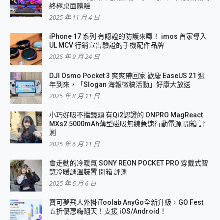
終極桌面體驗
2025 年 11 月 4 日
iPhone 17 系列 有認證的防護來囉！ imos 首家導入
UL MCV 行銷宣告驗證的手機配件品牌
2025 年 9 月 24 日
DJI Osmo Pocket 3 爽爽帶回家 歡慶 EaseUS 21 週
年到來，「Slogan 海報徵稿活動」好康大放送
2025 年 8 月 11 日
小巧好吸不擋鏡頭 有Qi2認證的 ONPRO MagReact
MXs2 5000mAh薄型磁吸無線急速行動電源 開箱 評
測
2025 年 6 月 11 日
會走動的冷暖氣 SONY REON POCKET PRO 穿戴式智
慧冷暖調溫裝置 開箱 評測
2025 年 6 月 6 日
寶可夢飛人外掛iToolab AnyGo全新升級，GO Fest
五折優惠嗨翻天！支援 iOS/Android！