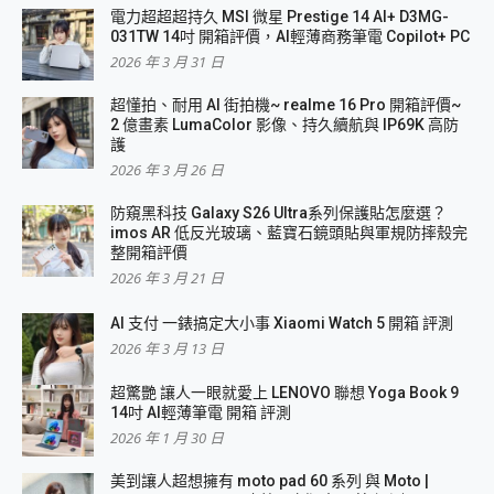
電力超超超持久 MSI 微星 Prestige 14 AI+ D3MG-
031TW 14吋 開箱評價，AI輕薄商務筆電 Copilot+ PC
2026 年 3 月 31 日
超懂拍、耐用 AI 街拍機~ realme 16 Pro 開箱評價~
2 億畫素 LumaColor 影像、持久續航與 IP69K 高防
護
2026 年 3 月 26 日
防窺黑科技 Galaxy S26 Ultra系列保護貼怎麼選？
imos AR 低反光玻璃、藍寶石鏡頭貼與軍規防摔殼完
整開箱評價
2026 年 3 月 21 日
AI 支付 一錶搞定大小事 Xiaomi Watch 5 開箱 評測
2026 年 3 月 13 日
超驚艷 讓人一眼就愛上 LENOVO 聯想 Yoga Book 9
14吋 AI輕薄筆電 開箱 評測
2026 年 1 月 30 日
美到讓人超想擁有 moto pad 60 系列 與 Moto |