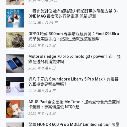
2024 年 3 月 29 日
一吸完美對位 擁有超強吸力與超好用的隱磁支架 O-
ONE MAG 最會吸的行動電源 開箱 評測
2024 年 1 月 25 日
OPPO 哈蘇 300mm 專業增距鏡實測：Find X9 Ultra
光學長焦隨手拍，紀錄生活就是這麼簡單
2026 年 8 月 7 日
Motorola edge 70 pro 及 moto g37 power上市，登
錄在送飛利浦氣炸鍋
2026 年 8 月 6 日
近八千元的 Soundcore Liberty 5 Pro Max，有螢幕
的耳機會是智商稅嗎?
2026 年 8 月 4 日
ASUS Pad 全面應援 Me Time，加碼愛奇藝黃金雙周
卡體驗，專案價最低 NT$0 起
2026 年 8 月 3 日
榮耀 HONOR 600 Pro x MOLLY Limited Edition 限量