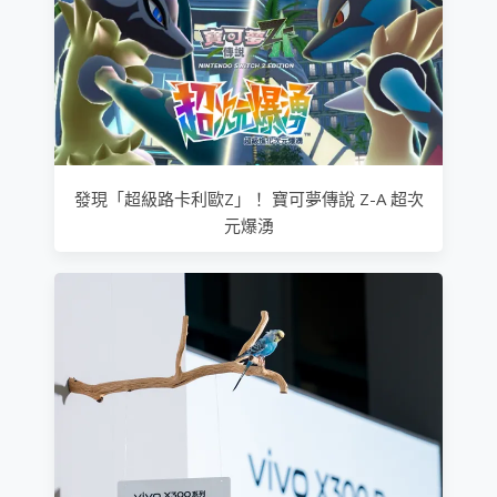
發現「超級路卡利歐Z」！ 寶可夢傳說 Z-A 超次
元爆湧