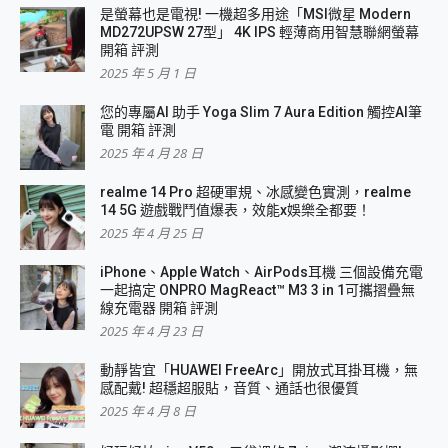
是螢幕也是電視! 一機超多用途「MSI微星 Modern
MD272UPSW 27型」 4K IPS 輕薄商用智慧聯網螢幕
開箱 評測
2025 年 5 月 1 日
您的專屬AI 助手 Yoga Slim 7 Aura Edition 觸控AI筆
電 開箱 評測
2025 年 4 月 28 日
realme 14 Pro 超硬軍規、冰感變色實測，realme
14 5G 遊戲戰鬥值爆表，效能x娛樂全都要！
2025 年 4 月 25 日
iPhone、Apple Watch、AirPods耳機 三個設備充電
一起搞定 ONPRO MagReact™ M3 3 in 1可攜摺疊無
線充電器 開箱 評測
2025 年 4 月 23 日
動靜皆宜「HUAWEI FreeArc」開放式耳掛耳機，無
感配戴! 超穩超服貼，音質、通話也很優質
2025 年 4 月 8 日