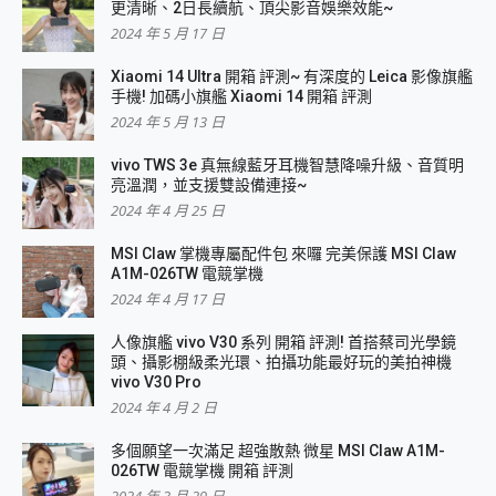
更清晰、2日長續航、頂尖影音娛樂效能~
2024 年 5 月 17 日
Xiaomi 14 Ultra 開箱 評測~ 有深度的 Leica 影像旗艦
手機! 加碼小旗艦 Xiaomi 14 開箱 評測
2024 年 5 月 13 日
vivo TWS 3e 真無線藍牙耳機智慧降噪升級、音質明
亮溫潤，並支援雙設備連接~
2024 年 4 月 25 日
MSI Claw 掌機專屬配件包 來囉 完美保護 MSI Claw
A1M-026TW 電競掌機
2024 年 4 月 17 日
人像旗艦 vivo V30 系列 開箱 評測! 首搭蔡司光學鏡
頭、攝影棚級柔光環、拍攝功能最好玩的美拍神機
vivo V30 Pro
2024 年 4 月 2 日
多個願望一次滿足 超強散熱 微星 MSI Claw A1M-
026TW 電競掌機 開箱 評測