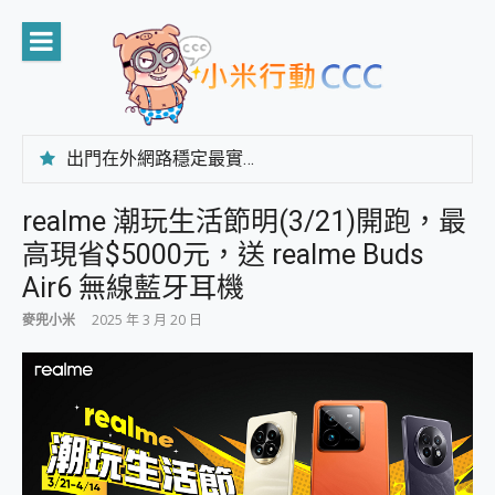
Skip
to
content
出門在外網路穩定最實在 「台灣大哥大」榮獲 4G/5G 在線率全球 NO.3 全台第一與全台六冠王實測心得，走到哪順到哪！
「AUSNAT R1 錄音卡」開箱評測~ 終結會議紀錄地獄，自動生成摘要報告，200+語言翻譯，旅遊最強搭檔。
CP 值天花板~ Bongcom BS5 足球君開箱~ 短焦投影機 3千元就能擁有！ 折扣碼在這～
realme 潮玩生活節明(3/21)開跑，最
專為 PC上的 XBOX和掌機設計的 FireCuda X1070 SSD 固態硬碟開箱 評測
高現省$5000元，送 realme Buds
台灣製攝影機在這裡，100%全無線設計 SpotCam Solo Eco 太陽能防水雲端攝影機 SpotCam Solo 3 2.5K高畫質戶外攝影機 開箱 評測
電力超超超持久 MSI 微星 Prestige 14 AI+ D3MG-031TW 14吋 開箱評價，AI輕薄商務筆電 Copilot+ PC
Air6 無線藍牙耳機
超懂拍、耐用 AI 街拍機~ realme 16 Pro 開箱評價~ 2 億畫素 LumaColor 影像、持久續航與 IP69K 高防護
麥兜小米
2025 年 3 月 20 日
防窺黑科技 Galaxy S26 Ultra系列保護貼怎麼選？imos AR 低反光玻璃、藍寶石鏡頭貼與軍規防摔殼完整開箱評價
AI 支付 一錶搞定大小事 Xiaomi Watch 5 開箱 評測
超驚艷 讓人一眼就愛上 LENOVO 聯想 Yoga Book 9 14吋 AI輕薄筆電 開箱 評測
美到讓人超想擁有 moto pad 60 系列 與 Moto | Swarovski razr 60 冰藍限定版本 開箱 評測
好用的 EaseUS Partition Master 讓您輕鬆的移除與格式化有防寫保護的隨身碟或SD卡
一鍵修復模糊影片、舊照的 AI 好幫手! VideoProc Converter AI 新版全解析 × 年末優惠，一篇全看懂
小朋友才做選擇 投影機 RGB藍牙音響 氛圍情境燈 我通通都要！ Starfish 2 幻彩膠囊投影機｜結合「 智慧投影 & 煥彩流動 」的沈浸式生活新體驗