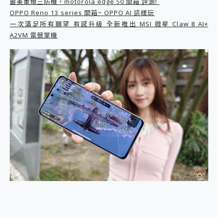
最美軍規三防機，motorola edge 50 開箱 評測!
2億 APO蔡司長焦神機降臨~ vivo X200 Pro、vivo X200 就是這麼好拍
OPPO Reno 13 series 開箱~ OPPO AI 這樣玩
EaseUS Vocal Remover 免費線上去聲器一鍵去除人聲 人聲 音樂分離 2024 消除人聲推薦
一次滿足所有願望 有感升級 全新推出 MSI 微星 Claw 8 AI+
3 個超值 MHN 飛人工具分享~~ iToolab AnyGo 魔物獵人 Now飛人 ios教學 不出門也可以到處走
A2VM 電競掌機
Locawhere AnyTo 寶可夢飛人 AnyTo 不出門也可以飛遍全世界
小體積 40000mAh 超大容量 一次充5個設備 充好充滿 CUKTECH 酷態科 300W 微型充電站 開箱 評測
97.3% 恢復率，資料救援就是這麼簡單 EaseUS Data Recovery Wizard Free 18.0.0 業界最好的資料救援軟體
磁碟系統大風吹 有了 磁碟管理程式 EaseUS Partition Master 就是這麼簡單
全新 SONY Xperia 1 VI 開箱! 相機實測! 長焦覆蓋更遠更清晰、2日長續航、頂尖影音娛樂效能~
Xiaomi 14 Ultra 開箱 評測~ 有深度的 Leica 影像旗艦手機! 加碼小旗艦 Xiaomi 14 開箱 評測
vivo TWS 3e 真無線藍牙耳機智慧降噪升級、音質明亮溫潤，並支援雙設備連接~
MSI Claw 掌機專屬配件包 來囉 完美保護 MSI Claw A1M-026TW 電競掌機
人像旗艦 vivo V30 系列 開箱 評測! 首搭蔡司光學鏡頭、攝影棚級柔光環、拍攝功能最好玩的美拍神機 vivo V30 Pro
多個願望一次滿足 超強散熱 微星 MSI Claw A1M-026TW 電競掌機 開箱 評測
一吸完美對位 擁有超強吸力與超好用的隱磁支架 O-ONE MAG 最會吸的行動電源 開箱 評測
OPPO 哈蘇 300mm 專業增距鏡實測：Find X9 Ultra 光學長焦隨手拍，紀錄生活就是這麼簡單
Motorola edge 70 pro 及 moto g37 power上市，登錄在送飛利浦氣炸鍋
近八千元的 Soundcore Liberty 5 Pro Max，有螢幕的耳機會是智商稅嗎?
ASUS Pad 全面應援 Me Time，加碼愛奇藝黃金雙周卡體驗，專案價最低 NT$0 起