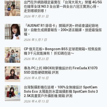
出門在外網路穩定最實在 「台灣大哥大」榮獲 4G/5G
在線率全球 NO.3 全台第一與全台六冠王實測心得，
走到哪順到哪！
2026 年 7 月 31 日
「AUSNAT R1 錄音卡」開箱評測~ 終結會議紀錄地
獄，自動生成摘要報告，200+語言翻譯，旅遊最強搭
檔。
2026 年 5 月 7 日
CP 值天花板~ Bongcom BS5 足球君開箱~ 短焦投影
機 3千元就能擁有！ 折扣碼在這～
2026 年 4 月 23 日
專為 PC上的 XBOX和掌機設計的 FireCuda X1070
SSD 固態硬碟開箱 評測
2026 年 4 月 16 日
台灣製攝影機在這裡，100%全無線設計 SpotCam
Solo Eco 太陽能防水雲端攝影機 SpotCam Solo 3
2.5K高畫質戶外攝影機 開箱 評測
2026 年 4 月 13 日