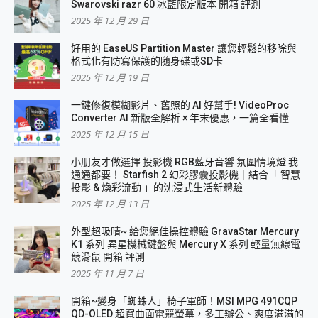
Swarovski razr 60 冰藍限定版本 開箱 評測
2025 年 12 月 29 日
好用的 EaseUS Partition Master 讓您輕鬆的移除與
格式化有防寫保護的隨身碟或SD卡
2025 年 12 月 19 日
一鍵修復模糊影片、舊照的 AI 好幫手! VideoProc
Converter AI 新版全解析 × 年末優惠，一篇全看懂
2025 年 12 月 15 日
小朋友才做選擇 投影機 RGB藍牙音響 氛圍情境燈 我
通通都要！ Starfish 2 幻彩膠囊投影機｜結合「 智慧
投影 & 煥彩流動 」的沈浸式生活新體驗
2025 年 12 月 13 日
外型超吸晴~ 給您絕佳操控體驗 GravaStar Mercury
K1 系列 異星機械鍵盤與 Mercury X 系列 輕量無線電
競滑鼠 開箱 評測
2025 年 11 月 7 日
開箱~變身「蜘蛛人」椅子軍師！MSI MPG 491CQP
QD-OLED 超寬曲面電競螢幕，多工辦公、爽度滿滿的