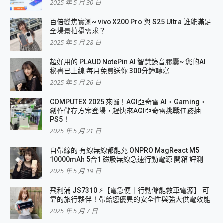
2025 年 5 月 30 日
百倍變焦實測~ vivo X200 Pro 與 S25 Ultra 誰能滿足
全場景拍攝需求？
2025 年 5 月 28 日
超好用的 PLAUD NotePin AI 智慧錄音膠囊~ 您的AI
秘書已上線 每月免費送你 300分鐘轉寫
2025 年 5 月 26 日
COMPUTEX 2025 來囉！AGI亞奇雷 AI・Gaming・
創作儲存方案登場，趕快來AGI亞奇雷挑戰任務抽
PS5！
2025 年 5 月 21 日
自帶線的 有線無線都能充 ONPRO MagReact M5
10000mAh 5合1 磁吸無線急速行動電源 開箱 評測
2025 年 5 月 19 日
飛利浦 JS7310 ⚡【電急便｜行動儲能救車電源】 可
靠的旅行夥伴！帶給您優異的安全性與強大供電效能
2025 年 5 月 7 日