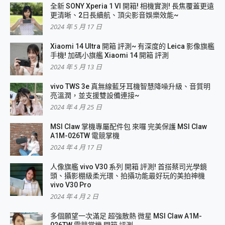
全新 SONY Xperia 1 VI 開箱! 相機實測! 長焦覆蓋更遠
更清晰、2日長續航、頂尖影音娛樂效能~
2024 年 5 月 17 日
Xiaomi 14 Ultra 開箱 評測~ 有深度的 Leica 影像旗艦
手機! 加碼小旗艦 Xiaomi 14 開箱 評測
2024 年 5 月 13 日
vivo TWS 3e 真無線藍牙耳機智慧降噪升級、音質明
亮溫潤，並支援雙設備連接~
2024 年 4 月 25 日
MSI Claw 掌機專屬配件包 來囉 完美保護 MSI Claw
A1M-026TW 電競掌機
2024 年 4 月 17 日
人像旗艦 vivo V30 系列 開箱 評測! 首搭蔡司光學鏡
頭、攝影棚級柔光環、拍攝功能最好玩的美拍神機
vivo V30 Pro
2024 年 4 月 2 日
多個願望一次滿足 超強散熱 微星 MSI Claw A1M-