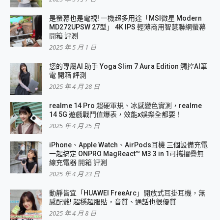
是螢幕也是電視! 一機超多用途「MSI微星 Modern
MD272UPSW 27型」 4K IPS 輕薄商用智慧聯網螢幕
開箱 評測
2025 年 5 月 1 日
您的專屬AI 助手 Yoga Slim 7 Aura Edition 觸控AI筆
電 開箱 評測
2025 年 4 月 28 日
realme 14 Pro 超硬軍規、冰感變色實測，realme
14 5G 遊戲戰鬥值爆表，效能x娛樂全都要！
2025 年 4 月 25 日
iPhone、Apple Watch、AirPods耳機 三個設備充電
一起搞定 ONPRO MagReact™ M3 3 in 1可攜摺疊無
線充電器 開箱 評測
2025 年 4 月 23 日
動靜皆宜「HUAWEI FreeArc」開放式耳掛耳機，無
感配戴! 超穩超服貼，音質、通話也很優質
2025 年 4 月 8 日