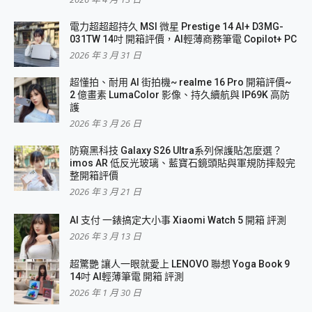
電力超超超持久 MSI 微星 Prestige 14 AI+ D3MG-
031TW 14吋 開箱評價，AI輕薄商務筆電 Copilot+ PC
2026 年 3 月 31 日
超懂拍、耐用 AI 街拍機~ realme 16 Pro 開箱評價~
2 億畫素 LumaColor 影像、持久續航與 IP69K 高防
護
2026 年 3 月 26 日
防窺黑科技 Galaxy S26 Ultra系列保護貼怎麼選？
imos AR 低反光玻璃、藍寶石鏡頭貼與軍規防摔殼完
整開箱評價
2026 年 3 月 21 日
AI 支付 一錶搞定大小事 Xiaomi Watch 5 開箱 評測
2026 年 3 月 13 日
超驚艷 讓人一眼就愛上 LENOVO 聯想 Yoga Book 9
14吋 AI輕薄筆電 開箱 評測
2026 年 1 月 30 日