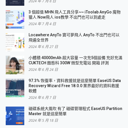
2024 年 7 月 8 日
3 個超值 MHN 飛人工具分享~~ iToolab AnyGo 魔物
獵人 Now飛人 ios教學 不出門也可以到處走
2024 年 7 月 4 日
Locawhere AnyTo 寶可夢飛人 AnyTo 不出門也可以
飛遍全世界
2024 年 6 月 27 日
小體積 40000mAh 超大容量 一次充5個設備 充好充滿
CUKTECH 酷態科 300W 微型充電站 開箱 評測
2024 年 6 月 24 日
97.3% 恢復率，資料救援就是這麼簡單 EaseUS Data
Recovery Wizard Free 18.0.0 業界最好的資料救援
軟體
2024 年 6 月 7 日
磁碟系統大風吹 有了 磁碟管理程式 EaseUS Partition
Master 就是這麼簡單
2024 年 5 月 18 日