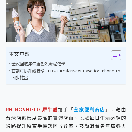
外型超吸晴~ 給您絕佳操控體驗 GravaStar Mercury K1 系列 異星機械鍵盤與 Mercury X 系列 輕量無線電競滑鼠 開箱 評測
開箱~變身「蜘蛛人」椅子軍師！MSI MPG 491CQP QD-OLED 超寬曲面電競螢幕，多工辦公、爽度滿滿的終極桌面體驗
iPhone 17 系列 有認證的防護來囉！ imos 首家導入 UL MCV 行銷宣告驗證的手機配件品牌
DJI Osmo Pocket 3 爽爽帶回家 歡慶 EaseUS 21 週年到來，「Slogan 海報徵稿活動」好康大放送
小巧好吸不擋鏡頭 有Qi2認證的 ONPRO MagReact MXs2 5000mAh薄型磁吸無線急速行動電源 開箱 評測
會走動的冷暖氣 SONY REON POCKET PRO 穿戴式智慧冷暖調溫裝置 開箱 評測
寶可夢飛人外掛iToolab AnyGo全新升級，GO Fest 五折優惠嗨翻天！支援 iOS/Android！
百倍變焦實測~ vivo X200 Pro 與 S25 Ultra 誰能滿足全場景拍攝需求？
超好用的 PLAUD NotePin AI 智慧錄音膠囊~ 您的AI 秘書已上線 每月免費送你 300分鐘轉寫
本文重點
COMPUTEX 2025 來囉！AGI亞奇雷 AI・Gaming・創作儲存方案登場，趕快來AGI亞奇雷挑戰任務抽 PS5！
全家回收犀牛盾舊殼流程教學
自帶線的 有線無線都能充 ONPRO MagReact M5 10000mAh 5合1 磁吸無線急速行動電源 開箱 評測
首創可拆卸磁吸環 100% CircularNext Case for iPhone 16
飛利浦 JS7310 ⚡【電急便｜行動儲能救車電源】 可靠的旅行夥伴！帶給您優異的安全性與強大供電效能
同步推出
是螢幕也是電視! 一機超多用途「MSI微星 Modern MD272UPSW 27型」 4K IPS 輕薄商用智慧聯網螢幕 開箱 評測
您的專屬AI 助手 Yoga Slim 7 Aura Edition 觸控AI筆電 開箱 評測
realme 14 Pro 超硬軍規、冰感變色實測，realme 14 5G 遊戲戰鬥值爆表，效能x娛樂全都要！
iPhone、Apple Watch、AirPods耳機 三個設備充電一起搞定 ONPRO MagReact™ M3 3 in 1可攜摺疊無線充電器 開箱 評測
動靜皆宜「HUAWEI FreeArc」開放式耳掛耳機，無感配戴! 超穩超服貼，音質、通話也很優質
RHINOSHIELD 犀牛盾
攜手「
全家便利商店
」，藉由
好玩好拍 vivo V50 ~ 口袋裡的 Zeiss 潮流攝影棚!
台灣店點密度最高的實體店面、民眾每日生活必經的
25種洗烘模式一機搞定! Roborock 衣莉莎白 H1 Neo分子篩洗脫烘 AI 滾筒洗衣機
給 MSI Claw 系列電競掌機 最完美的家 MSI Nest Docking Station 掌機專屬擴充底座 開箱 評測
通路提升廢棄手機殼回收效率，鼓勵消費者無痛參與
B&O 精品級音響! Home+ 中嘉寬頻 SoundBox 劇院串流盒 開箱 評測