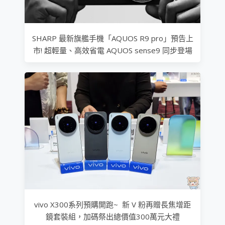
SHARP 最新旗艦手機「AQUOS R9 pro」預告上
市! 超輕量、高效省電 AQUOS sense9 同步登場
vivo X300系列預購開跑~ 新 V 粉再贈長焦增距
鏡套裝組，加碼祭出總價值300萬元大禮