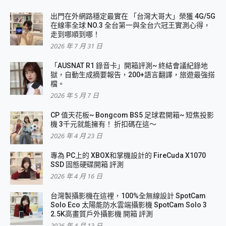
出門在外網路穩定最實在 「台灣大哥大」榮獲 4G/5G
在線率全球 NO.3 全台第一與全台六冠王實測心得，
走到哪順到哪！
2026 年 7 月 31 日
「AUSNAT R1 錄音卡」開箱評測~ 終結會議紀錄地
獄，自動生成摘要報告，200+語言翻譯，旅遊最強搭
檔。
2026 年 5 月 7 日
CP 值天花板~ Bongcom BS5 足球君開箱~ 短焦投影
機 3千元就能擁有！ 折扣碼在這～
2026 年 4 月 23 日
專為 PC上的 XBOX和掌機設計的 FireCuda X1070
SSD 固態硬碟開箱 評測
2026 年 4 月 16 日
台灣製攝影機在這裡，100%全無線設計 SpotCam
Solo Eco 太陽能防水雲端攝影機 SpotCam Solo 3
2.5K高畫質戶外攝影機 開箱 評測
2026 年 4 月 13 日