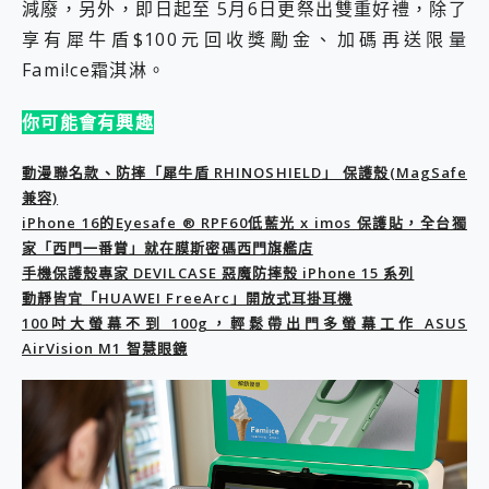
減廢，另外，即日起至 5月6日更祭出雙重好禮，除了
2億 APO蔡司長焦神機降臨~ vivo X200 Pro、vivo X200 就是這麼好拍
享有犀牛盾$100元回收獎勵金、加碼再送限量
EaseUS Vocal Remover 免費線上去聲器一鍵去除人聲 人聲 音樂分離 2024 消除人聲推薦
3 個超值 MHN 飛人工具分享~~ iToolab AnyGo 魔物獵人 Now飛人 ios教學 不出門也可以到處走
Fami!ce霜淇淋。
Locawhere AnyTo 寶可夢飛人 AnyTo 不出門也可以飛遍全世界
小體積 40000mAh 超大容量 一次充5個設備 充好充滿 CUKTECH 酷態科 300W 微型充電站 開箱 評測
你可能會有興趣
97.3% 恢復率，資料救援就是這麼簡單 EaseUS Data Recovery Wizard Free 18.0.0 業界最好的資料救援軟體
磁碟系統大風吹 有了 磁碟管理程式 EaseUS Partition Master 就是這麼簡單
動漫聯名款、防摔「犀牛盾 RHINOSHIELD」 保護殼(MagSafe
全新 SONY Xperia 1 VI 開箱! 相機實測! 長焦覆蓋更遠更清晰、2日長續航、頂尖影音娛樂效能~
兼容)
Xiaomi 14 Ultra 開箱 評測~ 有深度的 Leica 影像旗艦手機! 加碼小旗艦 Xiaomi 14 開箱 評測
iPhone 16的Eyesafe ® RPF60低藍光 x imos 保護貼，全台獨
vivo TWS 3e 真無線藍牙耳機智慧降噪升級、音質明亮溫潤，並支援雙設備連接~
家「西門一番賞」就在膜斯密碼西門旗艦店
MSI Claw 掌機專屬配件包 來囉 完美保護 MSI Claw A1M-026TW 電競掌機
手機保護殼專家 DEVILCASE 惡魔防摔殼 iPhone 15 系列
人像旗艦 vivo V30 系列 開箱 評測! 首搭蔡司光學鏡頭、攝影棚級柔光環、拍攝功能最好玩的美拍神機 vivo V30 Pro
動靜皆宜「HUAWEI FreeArc」開放式耳掛耳機
多個願望一次滿足 超強散熱 微星 MSI Claw A1M-026TW 電競掌機 開箱 評測
100吋大螢幕不到 100g，輕鬆帶出門多螢幕工作 ASUS
一吸完美對位 擁有超強吸力與超好用的隱磁支架 O-ONE MAG 最會吸的行動電源 開箱 評測
AirVision M1 智慧眼鏡
Motorola edge 70 pro 及 moto g37 power上市，登錄在送飛利浦氣炸鍋
近八千元的 Soundcore Liberty 5 Pro Max，有螢幕的耳機會是智商稅嗎?
ASUS Pad 全面應援 Me Time，加碼愛奇藝黃金雙周卡體驗，專案價最低 NT$0 起
榮耀 HONOR 600 Pro x MOLLY Limited Edition 限量版開賣，攜手味全龍進駐大巨蛋萬人盛典