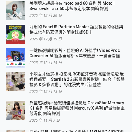
美到讓人超想擁有 moto pad 60 系列 與 Moto |
Swarovski razr 60 冰藍限定版本 開箱 評測
2025 年 12 月 29 日
好用的 EaseUS Partition Master 讓您輕鬆的移除與
格式化有防寫保護的隨身碟或SD卡
2025 年 12 月 19 日
一鍵修復模糊影片、舊照的 AI 好幫手! VideoProc
Converter AI 新版全解析 × 年末優惠，一篇全看懂
2025 年 12 月 15 日
小朋友才做選擇 投影機 RGB藍牙音響 氛圍情境燈 我
通通都要！ Starfish 2 幻彩膠囊投影機｜結合「 智慧
投影 & 煥彩流動 」的沈浸式生活新體驗
2025 年 12 月 13 日
外型超吸晴~ 給您絕佳操控體驗 GravaStar Mercury
K1 系列 異星機械鍵盤與 Mercury X 系列 輕量無線電
競滑鼠 開箱 評測
2025 年 11 月 7 日
開箱~變身「蜘蛛人」椅子軍師！MSI MPG 491CQP