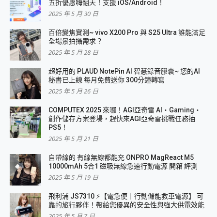
五折優惠嗨翻天！支援 iOS/Android！
2025 年 5 月 30 日
百倍變焦實測~ vivo X200 Pro 與 S25 Ultra 誰能滿足
全場景拍攝需求？
2025 年 5 月 28 日
超好用的 PLAUD NotePin AI 智慧錄音膠囊~ 您的AI
秘書已上線 每月免費送你 300分鐘轉寫
2025 年 5 月 26 日
COMPUTEX 2025 來囉！AGI亞奇雷 AI・Gaming・
創作儲存方案登場，趕快來AGI亞奇雷挑戰任務抽
PS5！
2025 年 5 月 21 日
自帶線的 有線無線都能充 ONPRO MagReact M5
10000mAh 5合1 磁吸無線急速行動電源 開箱 評測
2025 年 5 月 19 日
飛利浦 JS7310 ⚡【電急便｜行動儲能救車電源】 可
靠的旅行夥伴！帶給您優異的安全性與強大供電效能
2025 年 5 月 7 日