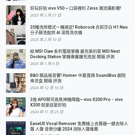
好玩好拍 vivo V50 ~ 口袋裡的 Zeiss 潮流攝影棚!
2025 年 2 月 27 日
25種洗烘模式一機搞定! Roborock 衣莉莎白 H1 Neo
分子篩洗脫烘 AI 滾筒洗衣機
2025 年 2 月 10 日
給 MSI Claw 系列電競掌機 最完美的家 MSI Nest
Docking Station 掌機專屬擴充底座 開箱 評測
2025 年 1 月 9 日
B&O 精品級音響! Home+ 中嘉寬頻 SoundBox 劇院
串流盒 開箱 評測
2024 年 12 月 10 日
2億 APO蔡司長焦神機降臨~ vivo X200 Pro、vivo
X200 就是這麼好拍
2024 年 11 月 25 日
EaseUS Vocal Remover 免費線上去聲器一鍵去除人
聲 人聲 音樂分離 2024 消除人聲推薦