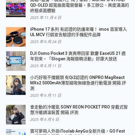
QD-OLED 超寬曲面電競螢幕，多工辦公、爽度滿滿的
終極桌面體驗
2025 年 11 月 4 日
iPhone 17 系列 有認證的防護來囉！ imos 首家導入
UL MCV 行銷宣告驗證的手機配件品牌
2025 年 9 月 24 日
DJI Osmo Pocket 3 爽爽帶回家 歡慶 EaseUS 21 週
年到來，「Slogan 海報徵稿活動」好康大放送
2025 年 8 月 11 日
小巧好吸不擋鏡頭 有Qi2認證的 ONPRO MagReact
MXs2 5000mAh薄型磁吸無線急速行動電源 開箱 評
測
2025 年 6 月 11 日
會走動的冷暖氣 SONY REON POCKET PRO 穿戴式智
慧冷暖調溫裝置 開箱 評測
2025 年 6 月 6 日
寶可夢飛人外掛iToolab AnyGo全新升級，GO Fest