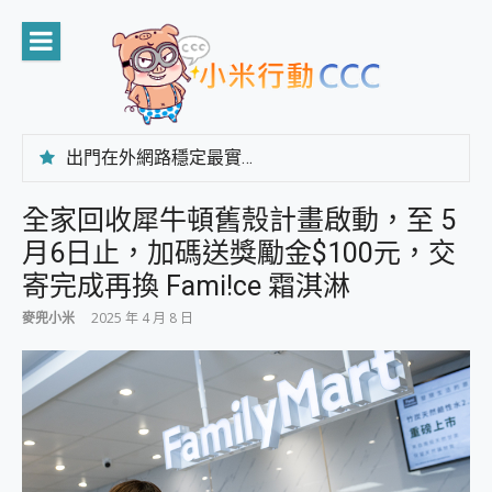
Skip
to
content
出門在外網路穩定最實在 「台灣大哥大」榮獲 4G/5G 在線率全球 NO.3 全台第一與全台六冠王實測心得，走到哪順到哪！
「AUSNAT R1 錄音卡」開箱評測~ 終結會議紀錄地獄，自動生成摘要報告，200+語言翻譯，旅遊最強搭檔。
CP 值天花板~ Bongcom BS5 足球君開箱~ 短焦投影機 3千元就能擁有！ 折扣碼在這～
全家回收犀牛頓舊殼計畫啟動，至 5
專為 PC上的 XBOX和掌機設計的 FireCuda X1070 SSD 固態硬碟開箱 評測
月6日止，加碼送獎勵金$100元，交
台灣製攝影機在這裡，100%全無線設計 SpotCam Solo Eco 太陽能防水雲端攝影機 SpotCam Solo 3 2.5K高畫質戶外攝影機 開箱 評測
電力超超超持久 MSI 微星 Prestige 14 AI+ D3MG-031TW 14吋 開箱評價，AI輕薄商務筆電 Copilot+ PC
寄完成再換 Fami!ce 霜淇淋
超懂拍、耐用 AI 街拍機~ realme 16 Pro 開箱評價~ 2 億畫素 LumaColor 影像、持久續航與 IP69K 高防護
麥兜小米
2025 年 4 月 8 日
防窺黑科技 Galaxy S26 Ultra系列保護貼怎麼選？imos AR 低反光玻璃、藍寶石鏡頭貼與軍規防摔殼完整開箱評價
AI 支付 一錶搞定大小事 Xiaomi Watch 5 開箱 評測
超驚艷 讓人一眼就愛上 LENOVO 聯想 Yoga Book 9 14吋 AI輕薄筆電 開箱 評測
美到讓人超想擁有 moto pad 60 系列 與 Moto | Swarovski razr 60 冰藍限定版本 開箱 評測
好用的 EaseUS Partition Master 讓您輕鬆的移除與格式化有防寫保護的隨身碟或SD卡
一鍵修復模糊影片、舊照的 AI 好幫手! VideoProc Converter AI 新版全解析 × 年末優惠，一篇全看懂
小朋友才做選擇 投影機 RGB藍牙音響 氛圍情境燈 我通通都要！ Starfish 2 幻彩膠囊投影機｜結合「 智慧投影 & 煥彩流動 」的沈浸式生活新體驗