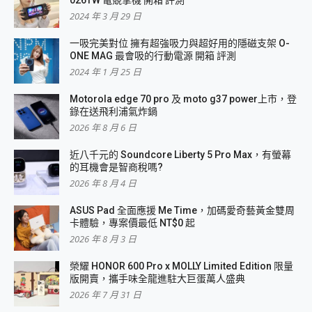
026TW 電競掌機 開箱 評測
2024 年 3 月 29 日
一吸完美對位 擁有超強吸力與超好用的隱磁支架 O-
ONE MAG 最會吸的行動電源 開箱 評測
2024 年 1 月 25 日
Motorola edge 70 pro 及 moto g37 power上市，登
錄在送飛利浦氣炸鍋
2026 年 8 月 6 日
近八千元的 Soundcore Liberty 5 Pro Max，有螢幕
的耳機會是智商稅嗎?
2026 年 8 月 4 日
ASUS Pad 全面應援 Me Time，加碼愛奇藝黃金雙周
卡體驗，專案價最低 NT$0 起
2026 年 8 月 3 日
榮耀 HONOR 600 Pro x MOLLY Limited Edition 限量
版開賣，攜手味全龍進駐大巨蛋萬人盛典
2026 年 7 月 31 日