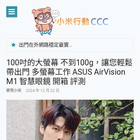
Skip
to
content
出門在外網路穩定最實在 「台灣大哥大」榮獲 4G/5G 在線率全球 NO.3 全台第一與全台六冠王實測心得，走到哪順到哪！
「AUSNAT R1 錄音卡」開箱評測~ 終結會議紀錄地獄，自動生成摘要報告，200+語言翻譯，旅遊最強搭檔。
CP 值天花板~ Bongcom BS5 足球君開箱~ 短焦投影機 3千元就能擁有！ 折扣碼在這～
100吋的大螢幕 不到100g，讓您輕鬆
專為 PC上的 XBOX和掌機設計的 FireCuda X1070 SSD 固態硬碟開箱 評測
帶出門 多螢幕工作 ASUS AirVision
台灣製攝影機在這裡，100%全無線設計 SpotCam Solo Eco 太陽能防水雲端攝影機 SpotCam Solo 3 2.5K高畫質戶外攝影機 開箱 評測
電力超超超持久 MSI 微星 Prestige 14 AI+ D3MG-031TW 14吋 開箱評價，AI輕薄商務筆電 Copilot+ PC
M1 智慧眼鏡 開箱 評測
超懂拍、耐用 AI 街拍機~ realme 16 Pro 開箱評價~ 2 億畫素 LumaColor 影像、持久續航與 IP69K 高防護
麥兜小米
2024 年 12 月 22 日
防窺黑科技 Galaxy S26 Ultra系列保護貼怎麼選？imos AR 低反光玻璃、藍寶石鏡頭貼與軍規防摔殼完整開箱評價
AI 支付 一錶搞定大小事 Xiaomi Watch 5 開箱 評測
超驚艷 讓人一眼就愛上 LENOVO 聯想 Yoga Book 9 14吋 AI輕薄筆電 開箱 評測
美到讓人超想擁有 moto pad 60 系列 與 Moto | Swarovski razr 60 冰藍限定版本 開箱 評測
好用的 EaseUS Partition Master 讓您輕鬆的移除與格式化有防寫保護的隨身碟或SD卡
一鍵修復模糊影片、舊照的 AI 好幫手! VideoProc Converter AI 新版全解析 × 年末優惠，一篇全看懂
小朋友才做選擇 投影機 RGB藍牙音響 氛圍情境燈 我通通都要！ Starfish 2 幻彩膠囊投影機｜結合「 智慧投影 & 煥彩流動 」的沈浸式生活新體驗