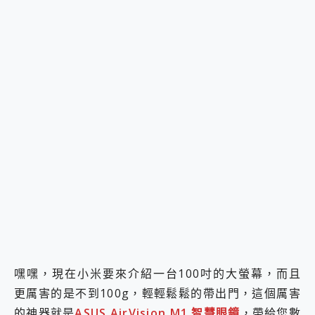
嘿嘿，現在小米要來介紹一台100吋的大螢幕，而且
更厲害的是不到100g，輕輕鬆鬆的帶出門，這個厲害
的神器就是
ASUS AirVision M1 智慧眼鏡
，帶給您數