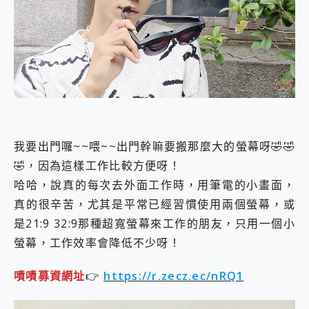
外型超吸晴~ 給您絕佳操控體驗 GravaStar Mercury K1 系列 異星機械鍵盤與 Mercury X 系列 輕量無線電競滑鼠 開箱 評測
開箱~變身「蜘蛛人」椅子軍師！MSI MPG 491CQP QD-OLED 超寬曲面電競螢幕，多工辦公、爽度滿滿的終極桌面體驗
iPhone 17 系列 有認證的防護來囉！ imos 首家導入 UL MCV 行銷宣告驗證的手機配件品牌
DJI Osmo Pocket 3 爽爽帶回家 歡慶 EaseUS 21 週年到來，「Slogan 海報徵稿活動」好康大放送
小巧好吸不擋鏡頭 有Qi2認證的 ONPRO MagReact MXs2 5000mAh薄型磁吸無線急速行動電源 開箱 評測
會走動的冷暖氣 SONY REON POCKET PRO 穿戴式智慧冷暖調溫裝置 開箱 評測
寶可夢飛人外掛iToolab AnyGo全新升級，GO Fest 五折優惠嗨翻天！支援 iOS/Android！
百倍變焦實測~ vivo X200 Pro 與 S25 Ultra 誰能滿足全場景拍攝需求？
超好用的 PLAUD NotePin AI 智慧錄音膠囊~ 您的AI 秘書已上線 每月免費送你 300分鐘轉寫
COMPUTEX 2025 來囉！AGI亞奇雷 AI・Gaming・創作儲存方案登場，趕快來AGI亞奇雷挑戰任務抽 PS5！
我要出門囉~~喂~~出門幹嘛要搬那麼大的螢幕呀🤣🤣
自帶線的 有線無線都能充 ONPRO MagReact M5 10000mAh 5合1 磁吸無線急速行動電源 開箱 評測
🤣，因為這樣工作比較方便呀！
飛利浦 JS7310 ⚡【電急便｜行動儲能救車電源】 可靠的旅行夥伴！帶給您優異的安全性與強大供電效能
哈哈，說真的每次去外面工作時，用筆電的小畫面，
是螢幕也是電視! 一機超多用途「MSI微星 Modern MD272UPSW 27型」 4K IPS 輕薄商用智慧聯網螢幕 開箱 評測
您的專屬AI 助手 Yoga Slim 7 Aura Edition 觸控AI筆電 開箱 評測
真的很辛苦，尤其是平常已經習慣使用兩個螢幕，或
realme 14 Pro 超硬軍規、冰感變色實測，realme 14 5G 遊戲戰鬥值爆表，效能x娛樂全都要！
是21:9 32:9那種超寬螢幕來工作的朋友，只用一個小
iPhone、Apple Watch、AirPods耳機 三個設備充電一起搞定 ONPRO MagReact™ M3 3 in 1可攜摺疊無線充電器 開箱 評測
螢幕，工作效率會降低不少呀！
動靜皆宜「HUAWEI FreeArc」開放式耳掛耳機，無感配戴! 超穩超服貼，音質、通話也很優質
好玩好拍 vivo V50 ~ 口袋裡的 Zeiss 潮流攝影棚!
嘖嘖募資網址
👉
https://r.zecz.ec/nRQ1
25種洗烘模式一機搞定! Roborock 衣莉莎白 H1 Neo分子篩洗脫烘 AI 滾筒洗衣機
給 MSI Claw 系列電競掌機 最完美的家 MSI Nest Docking Station 掌機專屬擴充底座 開箱 評測
B&O 精品級音響! Home+ 中嘉寬頻 SoundBox 劇院串流盒 開箱 評測