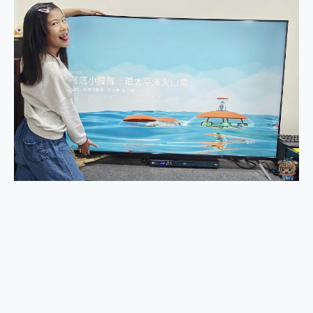
2億 APO蔡司長焦神機降臨~ vivo X200 Pro、vivo X200 就是這麼好拍
EaseUS Vocal Remover 免費線上去聲器一鍵去除人聲 人聲 音樂分離 2024 消除人聲推薦
3 個超值 MHN 飛人工具分享~~ iToolab AnyGo 魔物獵人 Now飛人 ios教學 不出門也可以到處走
Locawhere AnyTo 寶可夢飛人 AnyTo 不出門也可以飛遍全世界
小體積 40000mAh 超大容量 一次充5個設備 充好充滿 CUKTECH 酷態科 300W 微型充電站 開箱 評測
97.3% 恢復率，資料救援就是這麼簡單 EaseUS Data Recovery Wizard Free 18.0.0 業界最好的資料救援軟體
磁碟系統大風吹 有了 磁碟管理程式 EaseUS Partition Master 就是這麼簡單
全新 SONY Xperia 1 VI 開箱! 相機實測! 長焦覆蓋更遠更清晰、2日長續航、頂尖影音娛樂效能~
Xiaomi 14 Ultra 開箱 評測~ 有深度的 Leica 影像旗艦手機! 加碼小旗艦 Xiaomi 14 開箱 評測
vivo TWS 3e 真無線藍牙耳機智慧降噪升級、音質明亮溫潤，並支援雙設備連接~
MSI Claw 掌機專屬配件包 來囉 完美保護 MSI Claw A1M-026TW 電競掌機
人像旗艦 vivo V30 系列 開箱 評測! 首搭蔡司光學鏡頭、攝影棚級柔光環、拍攝功能最好玩的美拍神機 vivo V30 Pro
多個願望一次滿足 超強散熱 微星 MSI Claw A1M-026TW 電競掌機 開箱 評測
一吸完美對位 擁有超強吸力與超好用的隱磁支架 O-ONE MAG 最會吸的行動電源 開箱 評測
Motorola edge 70 pro 及 moto g37 power上市，登錄在送飛利浦氣炸鍋
近八千元的 Soundcore Liberty 5 Pro Max，有螢幕的耳機會是智商稅嗎?
ASUS Pad 全面應援 Me Time，加碼愛奇藝黃金雙周卡體驗，專案價最低 NT$0 起
榮耀 HONOR 600 Pro x MOLLY Limited Edition 限量版開賣，攜手味全龍進駐大巨蛋萬人盛典