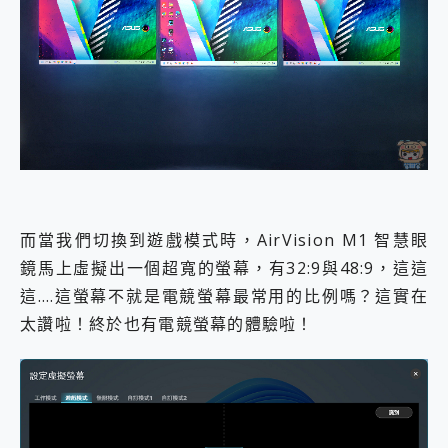
而當我們切換到遊戲模式時，AirVision M1 智慧眼
鏡馬上虛擬出一個超寬的螢幕，有32:9與48:9，這這
這….這螢幕不就是電競螢幕最常用的比例嗎？這實在
太讚啦！終於也有電競螢幕的體驗啦！