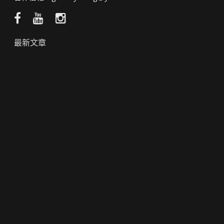
Facebook
YouTube
Instagram
粉
頻
絲
道
最新文章
團