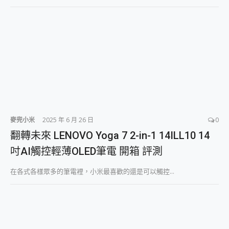
2億 APO蔡司長焦神機降臨~ vivo X200 Pro、vivo X200 就是這麼好拍
EaseUS Vocal Remover 免費線上去聲器一鍵去除人聲 人聲 音樂分離 2024 消除人聲推薦
3 個超值 MHN 飛人工具分享~~ iToolab AnyGo 魔物獵人 Now飛人 ios教學 不出門也可以到處走
Locawhere AnyTo 寶可夢飛人 AnyTo 不出門也可以飛遍全世界
小體積 40000mAh 超大容量 一次充5個設備 充好充滿 CUKTECH 酷態科 300W 微型充電站 開箱 評測
97.3% 恢復率，資料救援就是這麼簡單 EaseUS Data Recovery Wizard Free 18.0.0 業界最好的資料救援軟體
磁碟系統大風吹 有了 磁碟管理程式 EaseUS Partition Master 就是這麼簡單
全新 SONY Xperia 1 VI 開箱! 相機實測! 長焦覆蓋更遠更清晰、2日長續航、頂尖影音娛樂效能~
Xiaomi 14 Ultra 開箱 評測~ 有深度的 Leica 影像旗艦手機! 加碼小旗艦 Xiaomi 14 開箱 評測
vivo TWS 3e 真無線藍牙耳機智慧降噪升級、音質明亮溫潤，並支援雙設備連接~
麥兜小米
2025 年 6 月 26 日
0
MSI Claw 掌機專屬配件包 來囉 完美保護 MSI Claw A1M-026TW 電競掌機
人像旗艦 vivo V30 系列 開箱 評測! 首搭蔡司光學鏡頭、攝影棚級柔光環、拍攝功能最好玩的美拍神機 vivo V30 Pro
翻轉未來 LENOVO Yoga 7 2-in-1 14ILL10 14
多個願望一次滿足 超強散熱 微星 MSI Claw A1M-026TW 電競掌機 開箱 評測
吋AI觸控輕薄OLED筆電 開箱 評測
一吸完美對位 擁有超強吸力與超好用的隱磁支架 O-ONE MAG 最會吸的行動電源 開箱 評測
OPPO 哈蘇 300mm 專業增距鏡實測：Find X9 Ultra 光學長焦隨手拍，紀錄生活就是這麼簡單
在各式各樣眾多的筆電裡，小米最喜歡的還是可以觸控...
Motorola edge 70 pro 及 moto g37 power上市，登錄在送飛利浦氣炸鍋
近八千元的 Soundcore Liberty 5 Pro Max，有螢幕的耳機會是智商稅嗎?
ASUS Pad 全面應援 Me Time，加碼愛奇藝黃金雙周卡體驗，專案價最低 NT$0 起