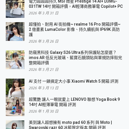
電力超超超持久 MSI 微星 Prestige 14 AI+ D3MG-
031TW 14吋 開箱評價，AI輕薄商務筆電 Copilot+ PC
2026 年 3 月 31 日
超懂拍、耐用 AI 街拍機~ realme 16 Pro 開箱評價~
2 億畫素 LumaColor 影像、持久續航與 IP69K 高防
護
2026 年 3 月 26 日
防窺黑科技 Galaxy S26 Ultra系列保護貼怎麼選？
imos AR 低反光玻璃、藍寶石鏡頭貼與軍規防摔殼完
整開箱評價
2026 年 3 月 21 日
AI 支付 一錶搞定大小事 Xiaomi Watch 5 開箱 評測
2026 年 3 月 13 日
超驚艷 讓人一眼就愛上 LENOVO 聯想 Yoga Book 9
14吋 AI輕薄筆電 開箱 評測
2026 年 1 月 30 日
美到讓人超想擁有 moto pad 60 系列 與 Moto |
Swarovski razr 60 冰藍限定版本 開箱 評測