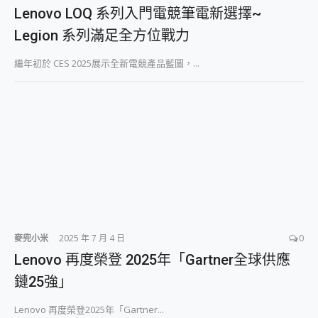
外型超吸晴~ 給您絕佳操控體驗 GravaStar Mercury K1 系列 異星機械鍵盤與 Mercury X 系列 輕量無線電競滑鼠 開箱 評測
Lenovo LOQ 系列入門電競筆電新選擇~
開箱~變身「蜘蛛人」椅子軍師！MSI MPG 491CQP QD-OLED 超寬曲面電競螢幕，多工辦公、爽度滿滿的終極桌面體驗
Legion 系列滿足全方位戰力
iPhone 17 系列 有認證的防護來囉！ imos 首家導入 UL MCV 行銷宣告驗證的手機配件品牌
DJI Osmo Pocket 3 爽爽帶回家 歡慶 EaseUS 21 週年到來，「Slogan 海報徵稿活動」好康大放送
繼年初於 CES 2025展示全新電競產品藍圖，...
小巧好吸不擋鏡頭 有Qi2認證的 ONPRO MagReact MXs2 5000mAh薄型磁吸無線急速行動電源 開箱 評測
會走動的冷暖氣 SONY REON POCKET PRO 穿戴式智慧冷暖調溫裝置 開箱 評測
寶可夢飛人外掛iToolab AnyGo全新升級，GO Fest 五折優惠嗨翻天！支援 iOS/Android！
百倍變焦實測~ vivo X200 Pro 與 S25 Ultra 誰能滿足全場景拍攝需求？
超好用的 PLAUD NotePin AI 智慧錄音膠囊~ 您的AI 秘書已上線 每月免費送你 300分鐘轉寫
COMPUTEX 2025 來囉！AGI亞奇雷 AI・Gaming・創作儲存方案登場，趕快來AGI亞奇雷挑戰任務抽 PS5！
自帶線的 有線無線都能充 ONPRO MagReact M5 10000mAh 5合1 磁吸無線急速行動電源 開箱 評測
飛利浦 JS7310 ⚡【電急便｜行動儲能救車電源】 可靠的旅行夥伴！帶給您優異的安全性與強大供電效能
是螢幕也是電視! 一機超多用途「MSI微星 Modern MD272UPSW 27型」 4K IPS 輕薄商用智慧聯網螢幕 開箱 評測
您的專屬AI 助手 Yoga Slim 7 Aura Edition 觸控AI筆電 開箱 評測
realme 14 Pro 超硬軍規、冰感變色實測，realme 14 5G 遊戲戰鬥值爆表，效能x娛樂全都要！
iPhone、Apple Watch、AirPods耳機 三個設備充電一起搞定 ONPRO MagReact™ M3 3 in 1可攜摺疊無線充電器 開箱 評測
麥兜小米
2025 年 7 月 4 日
0
動靜皆宜「HUAWEI FreeArc」開放式耳掛耳機，無感配戴! 超穩超服貼，音質、通話也很優質
Lenovo 再度榮登 2025年「Gartner全球供應
好玩好拍 vivo V50 ~ 口袋裡的 Zeiss 潮流攝影棚!
鏈25強」
25種洗烘模式一機搞定! Roborock 衣莉莎白 H1 Neo分子篩洗脫烘 AI 滾筒洗衣機
給 MSI Claw 系列電競掌機 最完美的家 MSI Nest Docking Station 掌機專屬擴充底座 開箱 評測
Lenovo 再度榮登2025年「Gartner...
B&O 精品級音響! Home+ 中嘉寬頻 SoundBox 劇院串流盒 開箱 評測