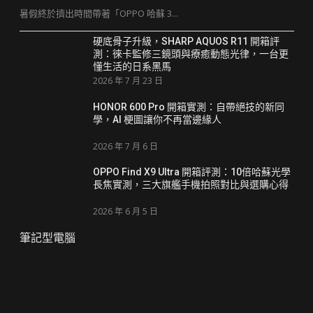
暑假終於擠出時間帶著「OPPO 哈蘇 3...
硬底骨子升級，SHARP AQUOS R11 開箱評
測：徠卡監修三鏡頭與療癒動態光律，一台更
懂生活的日系黑馬
2026 年 7 月 23 日
HONOR 600 Pro 開箱實測：自帶絕技的新同
學，AI 梗圖讓你不再當邊緣人
2026 年 7 月 6 日
OPPO Find X9 Ultra 開箱評測：10倍哈蘇光學
長焦實測，三大旗艦手機拍照對比與選購心得
2026 年 6 月 5 日
筆記型電腦