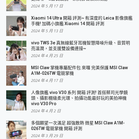
2024 年 5 月 17 日
Xiaomi 14 Ultra 開箱 評測~ 有深度的 Leica 影像旗艦
手機! 加碼小旗艦 Xiaomi 14 開箱 評測
2024 年 5 月 13 日
vivo TWS 3e 真無線藍牙耳機智慧降噪升級、音質明
亮溫潤，並支援雙設備連接~
2024 年 4 月 25 日
MSI Claw 掌機專屬配件包 來囉 完美保護 MSI Claw
A1M-026TW 電競掌機
2024 年 4 月 17 日
人像旗艦 vivo V30 系列 開箱 評測! 首搭蔡司光學鏡
頭、攝影棚級柔光環、拍攝功能最好玩的美拍神機
vivo V30 Pro
2024 年 4 月 2 日
多個願望一次滿足 超強散熱 微星 MSI Claw A1M-
026TW 電競掌機 開箱 評測
2024 年 3 月 29 日