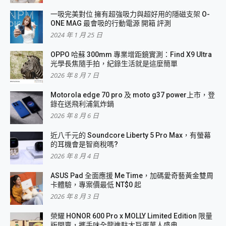
一吸完美對位 擁有超強吸力與超好用的隱磁支架 O-
ONE MAG 最會吸的行動電源 開箱 評測
2024 年 1 月 25 日
OPPO 哈蘇 300mm 專業增距鏡實測：Find X9 Ultra
光學長焦隨手拍，紀錄生活就是這麼簡單
2026 年 8 月 7 日
Motorola edge 70 pro 及 moto g37 power上市，登
錄在送飛利浦氣炸鍋
2026 年 8 月 6 日
近八千元的 Soundcore Liberty 5 Pro Max，有螢幕
的耳機會是智商稅嗎?
2026 年 8 月 4 日
ASUS Pad 全面應援 Me Time，加碼愛奇藝黃金雙周
卡體驗，專案價最低 NT$0 起
2026 年 8 月 3 日
榮耀 HONOR 600 Pro x MOLLY Limited Edition 限量
版開賣，攜手味全龍進駐大巨蛋萬人盛典