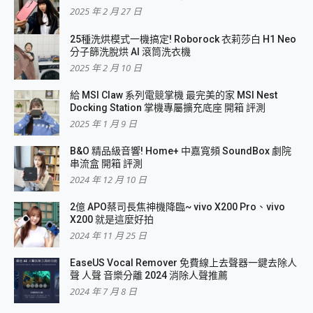
2025 年 2 月 27 日
25種洗烘模式一機搞定! Roborock 衣莉莎白 H1 Neo
分子篩洗脫烘 AI 滾筒洗衣機
2025 年 2 月 10 日
給 MSI Claw 系列電競掌機 最完美的家 MSI Nest
Docking Station 掌機專屬擴充底座 開箱 評測
2025 年 1 月 9 日
B&O 精品級音響! Home+ 中嘉寬頻 SoundBox 劇院
串流盒 開箱 評測
2024 年 12 月 10 日
2億 APO蔡司長焦神機降臨~ vivo X200 Pro、vivo
X200 就是這麼好拍
2024 年 11 月 25 日
EaseUS Vocal Remover 免費線上去聲器一鍵去除人
聲 人聲 音樂分離 2024 消除人聲推薦
2024 年 7 月 8 日