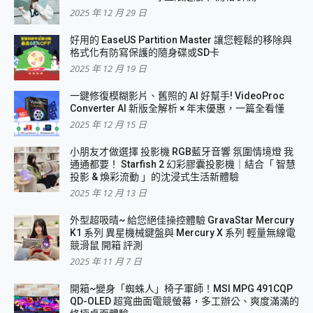
2025 年 12 月 29 日
好用的 EaseUS Partition Master 讓您輕鬆的移除與
格式化有防寫保護的隨身碟或SD卡
2025 年 12 月 19 日
一鍵修復模糊影片、舊照的 AI 好幫手! VideoProc
Converter AI 新版全解析 × 年末優惠，一篇全看懂
2025 年 12 月 15 日
小朋友才做選擇 投影機 RGB藍牙音響 氛圍情境燈 我
通通都要！ Starfish 2 幻彩膠囊投影機｜結合「 智慧
投影 & 煥彩流動 」的沈浸式生活新體驗
2025 年 12 月 13 日
外型超吸晴~ 給您絕佳操控體驗 GravaStar Mercury
K1 系列 異星機械鍵盤與 Mercury X 系列 輕量無線電
競滑鼠 開箱 評測
2025 年 11 月 7 日
開箱~變身「蜘蛛人」椅子軍師！MSI MPG 491CQP
QD-OLED 超寬曲面電競螢幕，多工辦公、爽度滿滿的