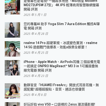
是螢幕也是電視! 一機超多用途「MSI微星 Modern
MD272UPSW 27型」 4K IPS 輕薄商用智慧聯網螢幕
開箱 評測
2025 年 5 月 1 日
您的專屬AI 助手 Yoga Slim 7 Aura Edition 觸控AI筆
電 開箱 評測
2025 年 4 月 28 日
realme 14 Pro 超硬軍規、冰感變色實測，realme
14 5G 遊戲戰鬥值爆表，效能x娛樂全都要！
2025 年 4 月 25 日
iPhone、Apple Watch、AirPods耳機 三個設備充電
一起搞定 ONPRO MagReact™ M3 3 in 1可攜摺疊無
線充電器 開箱 評測
2025 年 4 月 23 日
動靜皆宜「HUAWEI FreeArc」開放式耳掛耳機，無
感配戴! 超穩超服貼，音質、通話也很優質
2025 年 4 月 8 日
好玩好拍 vivo V50 ~ 口袋裡的 Zeiss 潮流攝影棚!