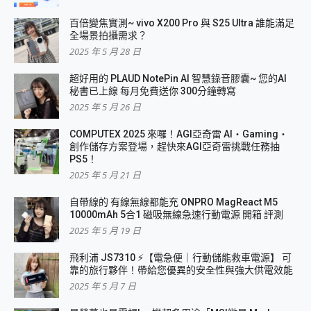
百倍變焦實測~ vivo X200 Pro 與 S25 Ultra 誰能滿足
全場景拍攝需求？
2025 年 5 月 28 日
超好用的 PLAUD NotePin AI 智慧錄音膠囊~ 您的AI
秘書已上線 每月免費送你 300分鐘轉寫
2025 年 5 月 26 日
COMPUTEX 2025 來囉！AGI亞奇雷 AI・Gaming・
創作儲存方案登場，趕快來AGI亞奇雷挑戰任務抽
PS5！
2025 年 5 月 21 日
自帶線的 有線無線都能充 ONPRO MagReact M5
10000mAh 5合1 磁吸無線急速行動電源 開箱 評測
2025 年 5 月 19 日
飛利浦 JS7310 ⚡【電急便｜行動儲能救車電源】 可
靠的旅行夥伴！帶給您優異的安全性與強大供電效能
2025 年 5 月 7 日