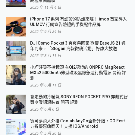
終極桌面體驗
2025 年 11 月 4 日
iPhone 17 系列 有認證的防護來囉！ imos 首家導入
UL MCV 行銷宣告驗證的手機配件品牌
2025 年 9 月 24 日
DJI Osmo Pocket 3 爽爽帶回家 歡慶 EaseUS 21 週
年到來，「Slogan 海報徵稿活動」好康大放送
2025 年 8 月 11 日
小巧好吸不擋鏡頭 有Qi2認證的 ONPRO MagReact
MXs2 5000mAh薄型磁吸無線急速行動電源 開箱 評
測
2025 年 6 月 11 日
會走動的冷暖氣 SONY REON POCKET PRO 穿戴式智
慧冷暖調溫裝置 開箱 評測
2025 年 6 月 6 日
寶可夢飛人外掛iToolab AnyGo全新升級，GO Fest
五折優惠嗨翻天！支援 iOS/Android！
2025 年 5 月 30 日