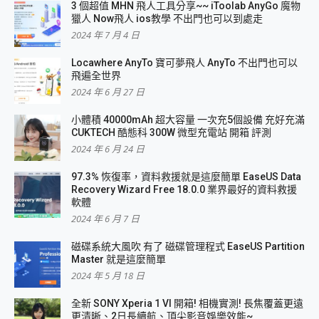
3 個超值 MHN 飛人工具分享~~ iToolab AnyGo 魔物
獵人 Now飛人 ios教學 不出門也可以到處走
2024 年 7 月 4 日
Locawhere AnyTo 寶可夢飛人 AnyTo 不出門也可以
飛遍全世界
2024 年 6 月 27 日
小體積 40000mAh 超大容量 一次充5個設備 充好充滿
CUKTECH 酷態科 300W 微型充電站 開箱 評測
2024 年 6 月 24 日
97.3% 恢復率，資料救援就是這麼簡單 EaseUS Data
Recovery Wizard Free 18.0.0 業界最好的資料救援
軟體
2024 年 6 月 7 日
磁碟系統大風吹 有了 磁碟管理程式 EaseUS Partition
Master 就是這麼簡單
2024 年 5 月 18 日
全新 SONY Xperia 1 VI 開箱! 相機實測! 長焦覆蓋更遠
更清晰、2日長續航、頂尖影音娛樂效能~