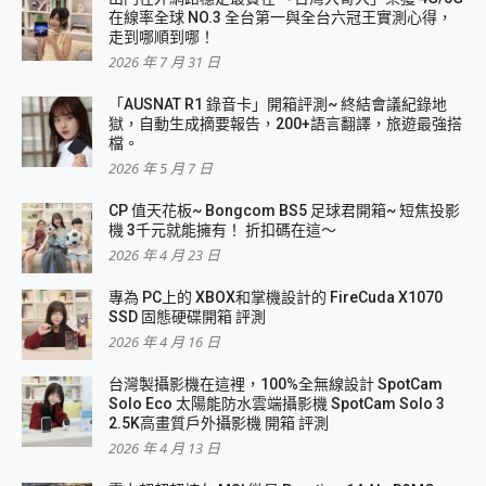
在線率全球 NO.3 全台第一與全台六冠王實測心得，
走到哪順到哪！
2026 年 7 月 31 日
「AUSNAT R1 錄音卡」開箱評測~ 終結會議紀錄地
獄，自動生成摘要報告，200+語言翻譯，旅遊最強搭
檔。
2026 年 5 月 7 日
CP 值天花板~ Bongcom BS5 足球君開箱~ 短焦投影
機 3千元就能擁有！ 折扣碼在這～
2026 年 4 月 23 日
專為 PC上的 XBOX和掌機設計的 FireCuda X1070
SSD 固態硬碟開箱 評測
2026 年 4 月 16 日
台灣製攝影機在這裡，100%全無線設計 SpotCam
Solo Eco 太陽能防水雲端攝影機 SpotCam Solo 3
2.5K高畫質戶外攝影機 開箱 評測
2026 年 4 月 13 日