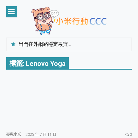
Skip
to
content
出門在外網路穩定最實在 「台灣大哥大」榮獲 4G/5G 在線率全球 NO.3 全台第一與全台六冠王實測心得，走到哪順到哪！
「AUSNAT R1 錄音卡」開箱評測~ 終結會議紀錄地獄，自動生成摘要報告，200+語言翻譯，旅遊最強搭檔。
CP 值天花板~ Bongcom BS5 足球君開箱~ 短焦投影機 3千元就能擁有！ 折扣碼在這～
標籤:
Lenovo Yoga
專為 PC上的 XBOX和掌機設計的 FireCuda X1070 SSD 固態硬碟開箱 評測
台灣製攝影機在這裡，100%全無線設計 SpotCam Solo Eco 太陽能防水雲端攝影機 SpotCam Solo 3 2.5K高畫質戶外攝影機 開箱 評測
電力超超超持久 MSI 微星 Prestige 14 AI+ D3MG-031TW 14吋 開箱評價，AI輕薄商務筆電 Copilot+ PC
超懂拍、耐用 AI 街拍機~ realme 16 Pro 開箱評價~ 2 億畫素 LumaColor 影像、持久續航與 IP69K 高防護
防窺黑科技 Galaxy S26 Ultra系列保護貼怎麼選？imos AR 低反光玻璃、藍寶石鏡頭貼與軍規防摔殼完整開箱評價
AI 支付 一錶搞定大小事 Xiaomi Watch 5 開箱 評測
超驚艷 讓人一眼就愛上 LENOVO 聯想 Yoga Book 9 14吋 AI輕薄筆電 開箱 評測
美到讓人超想擁有 moto pad 60 系列 與 Moto | Swarovski razr 60 冰藍限定版本 開箱 評測
好用的 EaseUS Partition Master 讓您輕鬆的移除與格式化有防寫保護的隨身碟或SD卡
一鍵修復模糊影片、舊照的 AI 好幫手! VideoProc Converter AI 新版全解析 × 年末優惠，一篇全看懂
小朋友才做選擇 投影機 RGB藍牙音響 氛圍情境燈 我通通都要！ Starfish 2 幻彩膠囊投影機｜結合「 智慧投影 & 煥彩流動 」的沈浸式生活新體驗
麥兜小米
2025 年 7 月 11 日
0