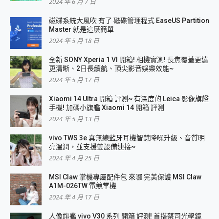
2024 年 6 月 7 日
磁碟系統大風吹 有了 磁碟管理程式 EaseUS Partition
Master 就是這麼簡單
2024 年 5 月 18 日
全新 SONY Xperia 1 VI 開箱! 相機實測! 長焦覆蓋更遠
更清晰、2日長續航、頂尖影音娛樂效能~
2024 年 5 月 17 日
Xiaomi 14 Ultra 開箱 評測~ 有深度的 Leica 影像旗艦
手機! 加碼小旗艦 Xiaomi 14 開箱 評測
2024 年 5 月 13 日
vivo TWS 3e 真無線藍牙耳機智慧降噪升級、音質明
亮溫潤，並支援雙設備連接~
2024 年 4 月 25 日
MSI Claw 掌機專屬配件包 來囉 完美保護 MSI Claw
A1M-026TW 電競掌機
2024 年 4 月 17 日
人像旗艦 vivo V30 系列 開箱 評測! 首搭蔡司光學鏡