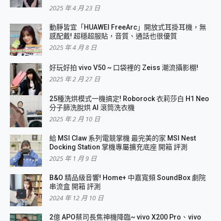
2025 年 4 月 23 日
動靜皆宜「HUAWEI FreeArc」開放式耳掛耳機，無
感配戴! 超穩超服貼，音質、通話也很優質
2025 年 4 月 8 日
好玩好拍 vivo V50 ~ 口袋裡的 Zeiss 潮流攝影棚!
2025 年 2 月 27 日
25種洗烘模式一機搞定! Roborock 衣莉莎白 H1 Neo
分子篩洗脫烘 AI 滾筒洗衣機
2025 年 2 月 10 日
給 MSI Claw 系列電競掌機 最完美的家 MSI Nest
Docking Station 掌機專屬擴充底座 開箱 評測
2025 年 1 月 9 日
B&O 精品級音響! Home+ 中嘉寬頻 SoundBox 劇院
串流盒 開箱 評測
2024 年 12 月 10 日
2億 APO蔡司長焦神機降臨~ vivo X200 Pro、vivo