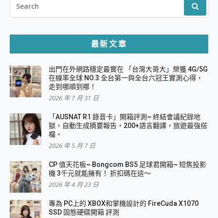
FOR:
最新文章
出門在外網路穩定最實在 「台灣大哥大」榮獲 4G/5G
在線率全球 NO.3 全台第一與全台六冠王實測心得，
走到哪順到哪！
2026 年 7 月 31 日
「AUSNAT R1 錄音卡」開箱評測~ 終結會議紀錄地
獄，自動生成摘要報告，200+語言翻譯，旅遊最強搭
檔。
2026 年 5 月 7 日
CP 值天花板~ Bongcom BS5 足球君開箱~ 短焦投影
機 3千元就能擁有！ 折扣碼在這～
2026 年 4 月 23 日
專為 PC上的 XBOX和掌機設計的 FireCuda X1070
SSD 固態硬碟開箱 評測