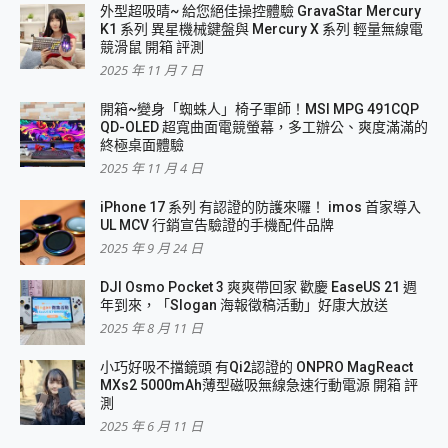
外型超吸晴~ 給您絕佳操控體驗 GravaStar Mercury
K1 系列 異星機械鍵盤與 Mercury X 系列 輕量無線電
競滑鼠 開箱 評測
2025 年 11 月 7 日
開箱~變身「蜘蛛人」椅子軍師！MSI MPG 491CQP
QD-OLED 超寬曲面電競螢幕，多工辦公、爽度滿滿的
終極桌面體驗
2025 年 11 月 4 日
iPhone 17 系列 有認證的防護來囉！ imos 首家導入
UL MCV 行銷宣告驗證的手機配件品牌
2025 年 9 月 24 日
DJI Osmo Pocket 3 爽爽帶回家 歡慶 EaseUS 21 週
年到來，「Slogan 海報徵稿活動」好康大放送
2025 年 8 月 11 日
小巧好吸不擋鏡頭 有Qi2認證的 ONPRO MagReact
MXs2 5000mAh薄型磁吸無線急速行動電源 開箱 評
測
2025 年 6 月 11 日