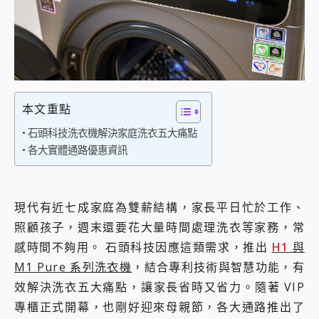
外型超吸晴~ 給您絕佳操控體驗 GravaStar Mercury K1 系列 異星機械鍵盤與 Mercury X 系列 輕量無線電競滑鼠 開箱 評測
開箱~變身「蜘蛛人」椅子軍師！MSI MPG 491CQP QD-OLED 超寬曲面電競螢幕，多工辦公、爽度滿滿的終極桌面體驗
iPhone 17 系列 有認證的防護來囉！ imos 首家導入 UL MCV 行銷宣告驗證的手機配件品牌
DJI Osmo Pocket 3 爽爽帶回家 歡慶 EaseUS 21 週年到來，「Slogan 海報徵稿活動」好康大放送
小巧好吸不擋鏡頭 有Qi2認證的 ONPRO MagReact MXs2 5000mAh薄型磁吸無線急速行動電源 開箱 評測
會走動的冷暖氣 SONY REON POCKET PRO 穿戴式智慧冷暖調溫裝置 開箱 評測
寶可夢飛人外掛iToolab AnyGo全新升級，GO Fest 五折優惠嗨翻天！支援 iOS/Android！
本文重點
百倍變焦實測~ vivo X200 Pro 與 S25 Ultra 誰能滿足全場景拍攝需求？
超好用的 PLAUD NotePin AI 智慧錄音膠囊~ 您的AI 秘書已上線 每月免費送你 300分鐘轉寫
石頭科技洗衣機解決家庭洗衣五大痛點
COMPUTEX 2025 來囉！AGI亞奇雷 AI・Gaming・創作儲存方案登場，趕快來AGI亞奇雷挑戰任務抽 PS5！
各大實體通路優惠資訊
自帶線的 有線無線都能充 ONPRO MagReact M5 10000mAh 5合1 磁吸無線急速行動電源 開箱 評測
飛利浦 JS7310 ⚡【電急便｜行動儲能救車電源】 可靠的旅行夥伴！帶給您優異的安全性與強大供電效能
是螢幕也是電視! 一機超多用途「MSI微星 Modern MD272UPSW 27型」 4K IPS 輕薄商用智慧聯網螢幕 開箱 評測
現代有近七成家庭為雙薪結構，家長平日忙於工作、
您的專屬AI 助手 Yoga Slim 7 Aura Edition 觸控AI筆電 開箱 評測
realme 14 Pro 超硬軍規、冰感變色實測，realme 14 5G 遊戲戰鬥值爆表，效能x娛樂全都要！
照顧孩子，週末還要花大量時間處理洗衣等家務，常
iPhone、Apple Watch、AirPods耳機 三個設備充電一起搞定 ONPRO MagReact™ M3 3 in 1可攜摺疊無線充電器 開箱 評測
感時間不夠用。 石頭科技因應這類需求，推出
H1
與
動靜皆宜「HUAWEI FreeArc」開放式耳掛耳機，無感配戴! 超穩超服貼，音質、通話也很優質
M1 Pure 系列洗衣機
，結合專利技術與智慧功能，有
好玩好拍 vivo V50 ~ 口袋裡的 Zeiss 潮流攝影棚!
25種洗烘模式一機搞定! Roborock 衣莉莎白 H1 Neo分子篩洗脫烘 AI 滾筒洗衣機
效解決洗衣五大痛點，讓家長省時又省力。隨著 VIP
給 MSI Claw 系列電競掌機 最完美的家 MSI Nest Docking Station 掌機專屬擴充底座 開箱 評測
專櫃正式開幕，也剛好迎來母親節，各大通路推出了
B&O 精品級音響! Home+ 中嘉寬頻 SoundBox 劇院串流盒 開箱 評測