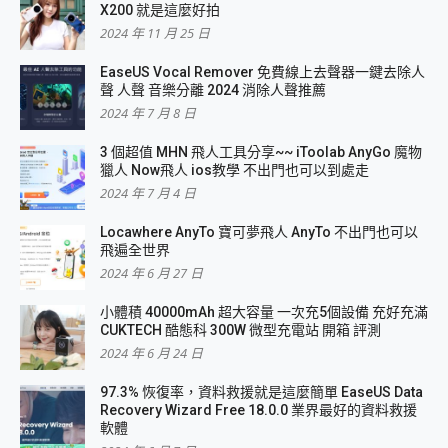
X200 就是這麼好拍
2024 年 11 月 25 日
EaseUS Vocal Remover 免費線上去聲器一鍵去除人
聲 人聲 音樂分離 2024 消除人聲推薦
2024 年 7 月 8 日
3 個超值 MHN 飛人工具分享~~ iToolab AnyGo 魔物
獵人 Now飛人 ios教學 不出門也可以到處走
2024 年 7 月 4 日
Locawhere AnyTo 寶可夢飛人 AnyTo 不出門也可以
飛遍全世界
2024 年 6 月 27 日
小體積 40000mAh 超大容量 一次充5個設備 充好充滿
CUKTECH 酷態科 300W 微型充電站 開箱 評測
2024 年 6 月 24 日
97.3% 恢復率，資料救援就是這麼簡單 EaseUS Data
Recovery Wizard Free 18.0.0 業界最好的資料救援
軟體