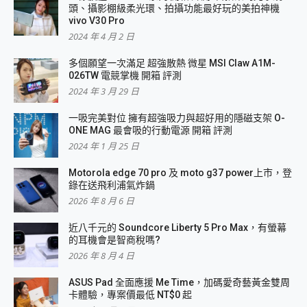
頭、攝影棚級柔光環、拍攝功能最好玩的美拍神機
vivo V30 Pro
2024 年 4 月 2 日
多個願望一次滿足 超強散熱 微星 MSI Claw A1M-
026TW 電競掌機 開箱 評測
2024 年 3 月 29 日
一吸完美對位 擁有超強吸力與超好用的隱磁支架 O-
ONE MAG 最會吸的行動電源 開箱 評測
2024 年 1 月 25 日
Motorola edge 70 pro 及 moto g37 power上市，登
錄在送飛利浦氣炸鍋
2026 年 8 月 6 日
近八千元的 Soundcore Liberty 5 Pro Max，有螢幕
的耳機會是智商稅嗎?
2026 年 8 月 4 日
ASUS Pad 全面應援 Me Time，加碼愛奇藝黃金雙周
卡體驗，專案價最低 NT$0 起