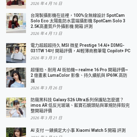
2026 年 4 月 16 日
台灣製攝影機在這裡，100%全無線設計 SpotCam
Solo Eco 太陽能防水雲端攝影機 SpotCam Solo 3
2.5K高畫質戶外攝影機 開箱 評測
2026 年 4 月 13 日
電力超超超持久 MSI 微星 Prestige 14 AI+ D3MG-
031TW 14吋 開箱評價，AI輕薄商務筆電 Copilot+ PC
2026 年 3 月 31 日
超懂拍、耐用 AI 街拍機~ realme 16 Pro 開箱評價~
2 億畫素 LumaColor 影像、持久續航與 IP69K 高防
護
2026 年 3 月 26 日
防窺黑科技 Galaxy S26 Ultra系列保護貼怎麼選？
imos AR 低反光玻璃、藍寶石鏡頭貼與軍規防摔殼完
整開箱評價
2026 年 3 月 21 日
AI 支付 一錶搞定大小事 Xiaomi Watch 5 開箱 評測