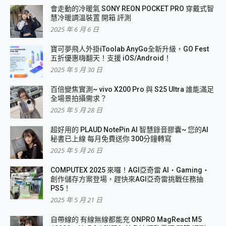
會走動的冷暖氣 SONY REON POCKET PRO 穿戴式智
慧冷暖調溫裝置 開箱 評測
2025 年 6 月 6 日
寶可夢飛人外掛iToolab AnyGo全新升級，GO Fest
五折優惠嗨翻天！支援 iOS/Android！
2025 年 5 月 30 日
百倍變焦實測~ vivo X200 Pro 與 S25 Ultra 誰能滿足
全場景拍攝需求？
2025 年 5 月 28 日
超好用的 PLAUD NotePin AI 智慧錄音膠囊~ 您的AI
秘書已上線 每月免費送你 300分鐘轉寫
2025 年 5 月 26 日
COMPUTEX 2025 來囉！AGI亞奇雷 AI・Gaming・
創作儲存方案登場，趕快來AGI亞奇雷挑戰任務抽
PS5！
2025 年 5 月 21 日
自帶線的 有線無線都能充 ONPRO MagReact M5