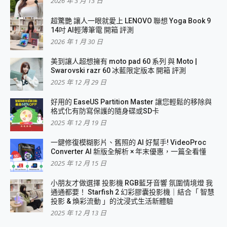
2026 年 3 月 13 日
超驚艷 讓人一眼就愛上 LENOVO 聯想 Yoga Book 9
14吋 AI輕薄筆電 開箱 評測
2026 年 1 月 30 日
美到讓人超想擁有 moto pad 60 系列 與 Moto |
Swarovski razr 60 冰藍限定版本 開箱 評測
2025 年 12 月 29 日
好用的 EaseUS Partition Master 讓您輕鬆的移除與
格式化有防寫保護的隨身碟或SD卡
2025 年 12 月 19 日
一鍵修復模糊影片、舊照的 AI 好幫手! VideoProc
Converter AI 新版全解析 × 年末優惠，一篇全看懂
2025 年 12 月 15 日
小朋友才做選擇 投影機 RGB藍牙音響 氛圍情境燈 我
通通都要！ Starfish 2 幻彩膠囊投影機｜結合「 智慧
投影 & 煥彩流動 」的沈浸式生活新體驗
2025 年 12 月 13 日