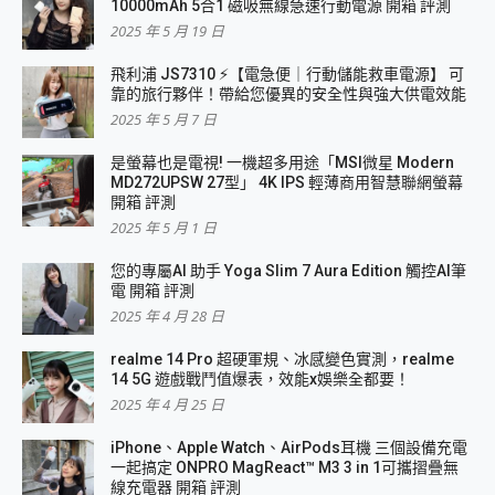
10000mAh 5合1 磁吸無線急速行動電源 開箱 評測
2025 年 5 月 19 日
飛利浦 JS7310 ⚡【電急便｜行動儲能救車電源】 可
靠的旅行夥伴！帶給您優異的安全性與強大供電效能
2025 年 5 月 7 日
是螢幕也是電視! 一機超多用途「MSI微星 Modern
MD272UPSW 27型」 4K IPS 輕薄商用智慧聯網螢幕
開箱 評測
2025 年 5 月 1 日
您的專屬AI 助手 Yoga Slim 7 Aura Edition 觸控AI筆
電 開箱 評測
2025 年 4 月 28 日
realme 14 Pro 超硬軍規、冰感變色實測，realme
14 5G 遊戲戰鬥值爆表，效能x娛樂全都要！
2025 年 4 月 25 日
iPhone、Apple Watch、AirPods耳機 三個設備充電
一起搞定 ONPRO MagReact™ M3 3 in 1可攜摺疊無
線充電器 開箱 評測