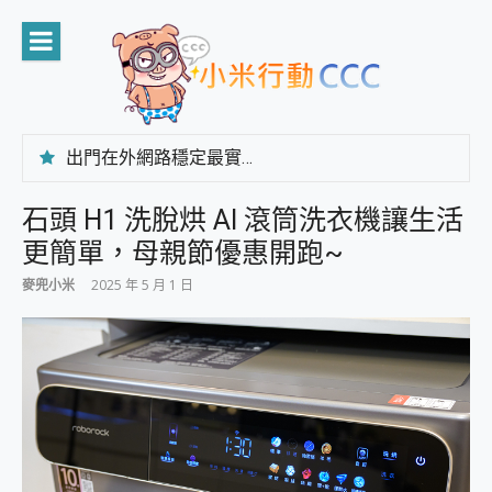
Skip
to
content
出門在外網路穩定最實在 「台灣大哥大」榮獲 4G/5G 在線率全球 NO.3 全台第一與全台六冠王實測心得，走到哪順到哪！
「AUSNAT R1 錄音卡」開箱評測~ 終結會議紀錄地獄，自動生成摘要報告，200+語言翻譯，旅遊最強搭檔。
CP 值天花板~ Bongcom BS5 足球君開箱~ 短焦投影機 3千元就能擁有！ 折扣碼在這～
石頭 H1 洗脫烘 AI 滾筒洗衣機讓生活
專為 PC上的 XBOX和掌機設計的 FireCuda X1070 SSD 固態硬碟開箱 評測
更簡單，母親節優惠開跑~
台灣製攝影機在這裡，100%全無線設計 SpotCam Solo Eco 太陽能防水雲端攝影機 SpotCam Solo 3 2.5K高畫質戶外攝影機 開箱 評測
電力超超超持久 MSI 微星 Prestige 14 AI+ D3MG-031TW 14吋 開箱評價，AI輕薄商務筆電 Copilot+ PC
麥兜小米
2025 年 5 月 1 日
超懂拍、耐用 AI 街拍機~ realme 16 Pro 開箱評價~ 2 億畫素 LumaColor 影像、持久續航與 IP69K 高防護
防窺黑科技 Galaxy S26 Ultra系列保護貼怎麼選？imos AR 低反光玻璃、藍寶石鏡頭貼與軍規防摔殼完整開箱評價
AI 支付 一錶搞定大小事 Xiaomi Watch 5 開箱 評測
超驚艷 讓人一眼就愛上 LENOVO 聯想 Yoga Book 9 14吋 AI輕薄筆電 開箱 評測
美到讓人超想擁有 moto pad 60 系列 與 Moto | Swarovski razr 60 冰藍限定版本 開箱 評測
好用的 EaseUS Partition Master 讓您輕鬆的移除與格式化有防寫保護的隨身碟或SD卡
一鍵修復模糊影片、舊照的 AI 好幫手! VideoProc Converter AI 新版全解析 × 年末優惠，一篇全看懂
小朋友才做選擇 投影機 RGB藍牙音響 氛圍情境燈 我通通都要！ Starfish 2 幻彩膠囊投影機｜結合「 智慧投影 & 煥彩流動 」的沈浸式生活新體驗