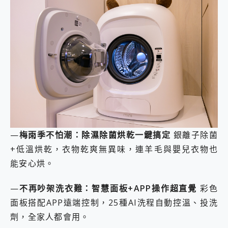
—
梅雨季不怕潮：除濕除菌烘乾一鍵搞定
銀離子除菌
+低溫烘乾，衣物乾爽無異味，連羊毛與嬰兒衣物也
能安心烘。
—
不再吵架洗衣難：智慧面板+APP操作超直覺
彩色
面板搭配APP遠端控制，25種AI洗程自動控溫、投洗
劑，全家人都會用。