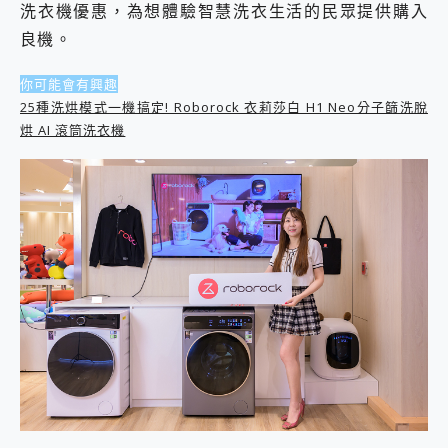
洗衣機優惠，為想體驗智慧洗衣生活的民眾提供購入
2億 APO蔡司長焦神機降臨~ vivo X200 Pro、vivo X200 就是這麼好拍
良機。
EaseUS Vocal Remover 免費線上去聲器一鍵去除人聲 人聲 音樂分離 2024 消除人聲推薦
3 個超值 MHN 飛人工具分享~~ iToolab AnyGo 魔物獵人 Now飛人 ios教學 不出門也可以到處走
Locawhere AnyTo 寶可夢飛人 AnyTo 不出門也可以飛遍全世界
你可能會有興趣
小體積 40000mAh 超大容量 一次充5個設備 充好充滿 CUKTECH 酷態科 300W 微型充電站 開箱 評測
25種洗烘模式一機搞定! Roborock 衣莉莎白 H1 Neo分子篩洗脫
97.3% 恢復率，資料救援就是這麼簡單 EaseUS Data Recovery Wizard Free 18.0.0 業界最好的資料救援軟體
烘 AI 滾筒洗衣機
磁碟系統大風吹 有了 磁碟管理程式 EaseUS Partition Master 就是這麼簡單
全新 SONY Xperia 1 VI 開箱! 相機實測! 長焦覆蓋更遠更清晰、2日長續航、頂尖影音娛樂效能~
Xiaomi 14 Ultra 開箱 評測~ 有深度的 Leica 影像旗艦手機! 加碼小旗艦 Xiaomi 14 開箱 評測
vivo TWS 3e 真無線藍牙耳機智慧降噪升級、音質明亮溫潤，並支援雙設備連接~
MSI Claw 掌機專屬配件包 來囉 完美保護 MSI Claw A1M-026TW 電競掌機
人像旗艦 vivo V30 系列 開箱 評測! 首搭蔡司光學鏡頭、攝影棚級柔光環、拍攝功能最好玩的美拍神機 vivo V30 Pro
多個願望一次滿足 超強散熱 微星 MSI Claw A1M-026TW 電競掌機 開箱 評測
一吸完美對位 擁有超強吸力與超好用的隱磁支架 O-ONE MAG 最會吸的行動電源 開箱 評測
Motorola edge 70 pro 及 moto g37 power上市，登錄在送飛利浦氣炸鍋
近八千元的 Soundcore Liberty 5 Pro Max，有螢幕的耳機會是智商稅嗎?
ASUS Pad 全面應援 Me Time，加碼愛奇藝黃金雙周卡體驗，專案價最低 NT$0 起
榮耀 HONOR 600 Pro x MOLLY Limited Edition 限量版開賣，攜手味全龍進駐大巨蛋萬人盛典